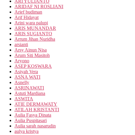
ARI YULIANTO
ARIDAF NI ROSLIANI
Arief budiman
Arif Hidayat
Arini wara palupi
ARIS MUNANDAR
ARIS SUGIANTO
Arrum Jihan Nuridha
arsianti
Arsy Ainun Nisa
Arum Siti Masitoh
Aryono
ASEP KOSWARA
Asiyah Vera
ASNA WATI
Asnelly
ASRINAWATI
Astuti Mardiana
ASWITA
ATIE DERMAWATY
ATILAH KRISTANTI
Aulia Fasya Dinata
Aulia Puspitasari
Aulia sarah nasarudin
aulya kristya