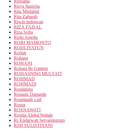
Risviana
Risya fianicha
Rita Mirdahni
Rita Zaharah
Riwin indrawati
RIZA FAISAL
Riza Sofia
Rizki Amelia
ROBI MAMONTO
RODLIYATUN
Rofiah
Rohana
ROHANI
Rohani Br Ginting
ROHASNIWI MULYATI
ROHMAD
ROHMADI
Rosdalena
Rosiada Damanik
Rosmiasih s.pd
Rosna
ROSNAWATI
Rosnia Abdul Wahab
Rr Endarwati Setyaningrum
RSH SULISTIYANI