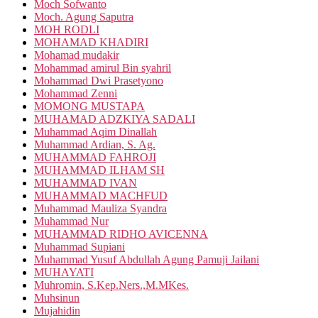
Moch Sofwanto
Moch. Agung Saputra
MOH RODLI
MOHAMAD KHADIRI
Mohamad mudakir
Mohammad amirul Bin syahril
Mohammad Dwi Prasetyono
Mohammad Zenni
MOMONG MUSTAPA
MUHAMAD ADZKIYA SADALI
Muhammad Aqim Dinallah
Muhammad Ardian, S. Ag.
MUHAMMAD FAHROJI
MUHAMMAD ILHAM SH
MUHAMMAD IVAN
MUHAMMAD MACHFUD
Muhammad Mauliza Syandra
Muhammad Nur
MUHAMMAD RIDHO AVICENNA
Muhammad Supiani
Muhammad Yusuf Abdullah Agung Pamuji Jailani
MUHAYATI
Muhromin, S.Kep.Ners.,M.MKes.
Muhsinun
Mujahidin