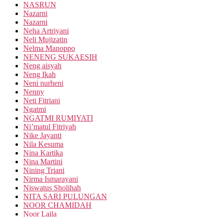
NASRUN
Nazarni
Nazarni
Neha Artriyani
Neli Mujizatin
Nelma Manoppo
NENENG SUKAESIH
Neng aisyah
Neng Ikah
Neni nurheni
Nenny
Neti Fitriani
Ngatmi
NGATMI RUMIYATI
Ni’matul Fitriyah
Nike Jayanti
Nila Kesuma
Nina Kartika
Nina Martini
Nining Triani
Nirma Ismarayani
Niswatus Sholihah
NITA SARI PULUNGAN
NOOR CHAMIDAH
Noor Laila