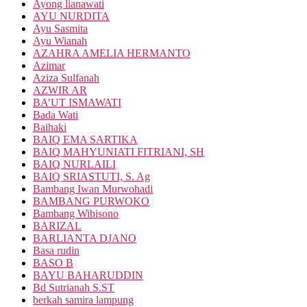
Ayong lianawati
AYU NURDITA
Ayu Sasmita
Ayu Wianah
AZAHRA AMELIA HERMANTO
Azimar
Aziza Sulfanah
AZWIR AR
BA’UT ISMAWATI
Bada Wati
Baihaki
BAIQ EMA SARTIKA
BAIQ MAHYUNIATI FITRIANI, SH
BAIQ NURLAILI
BAIQ SRIASTUTI, S. Ag
Bambang Iwan Murwohadi
BAMBANG PURWOKO
Bambang Wibisono
BARIZAL
BARLIANTA DJANO
Basa rudin
BASO B
BAYU BAHARUDDIN
Bd Sutrianah S.ST
berkah samira lampung