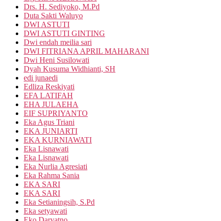
Drs. H. Sediyoko, M.Pd
Duta Sakti Waluyo
DWI ASTUTI
DWI ASTUTI GINTING
Dwi endah meilia sari
DWI FITRIANA APRIL MAHARANI
Dwi Heni Susilowati
Dyah Kusuma Widhianti, SH
edi junaedi
Edliza Reskiyati
EFA LATIFAH
EHA JULAEHA
EIF SUPRIYANTO
Eka Agus Triani
EKA JUNIARTI
EKA KURNIAWATI
Eka Lisnawati
Eka Lisnawati
Eka Nurlia Agresiati
Eka Rahma Sania
EKA SARI
EKA SARI
Eka Setianingsih, S.Pd
Eka setyawati
Eko Daryatno