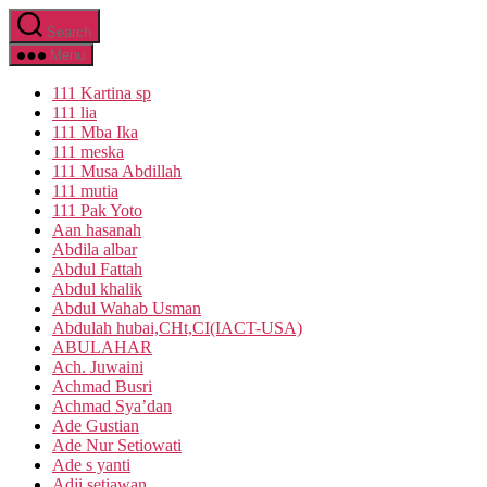
Skip
Search
to
the
Menu
content
111 Kartina sp
111 lia
111 Mba Ika
111 meska
111 Musa Abdillah
111 mutia
111 Pak Yoto
Aan hasanah
Abdila albar
Abdul Fattah
Abdul khalik
Abdul Wahab Usman
Abdulah hubai,CHt,CI(IACT-USA)
ABULAHAR
Ach. Juwaini
Achmad Busri
Achmad Sya’dan
Ade Gustian
Ade Nur Setiowati
Ade s yanti
Adji setiawan