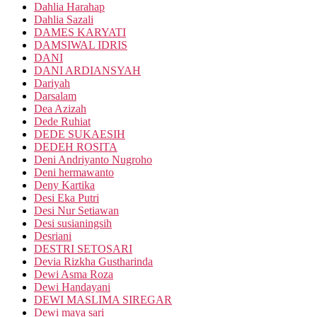
Dahlia Harahap
Dahlia Sazali
DAMES KARYATI
DAMSIWAL IDRIS
DANI
DANI ARDIANSYAH
Dariyah
Darsalam
Dea Azizah
Dede Ruhiat
DEDE SUKAESIH
DEDEH ROSITA
Deni Andriyanto Nugroho
Deni hermawanto
Deny Kartika
Desi Eka Putri
Desi Nur Setiawan
Desi susianingsih
Desriani
DESTRI SETOSARI
Devia Rizkha Gustharinda
Dewi Asma Roza
Dewi Handayani
DEWI MASLIMA SIREGAR
Dewi maya sari