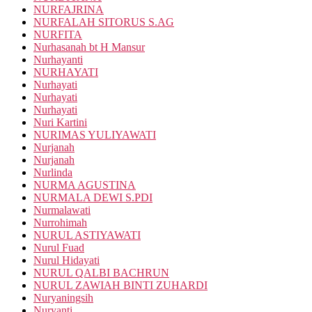
NURFAJRINA
NURFALAH SITORUS S.AG
NURFITA
Nurhasanah bt H Mansur
Nurhayanti
NURHAYATI
Nurhayati
Nurhayati
Nurhayati
Nuri Kartini
NURIMAS YULIYAWATI
Nurjanah
Nurjanah
Nurlinda
NURMA AGUSTINA
NURMALA DEWI S.PDI
Nurmalawati
Nurrohimah
NURUL ASTIYAWATI
Nurul Fuad
Nurul Hidayati
NURUL QALBI BACHRUN
NURUL ZAWIAH BINTI ZUHARDI
Nuryaningsih
Nuryanti