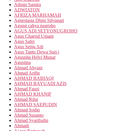
Admin Samira
ADWIATON
AFRIZA MARHAMAH
Agnestasia Dhini Silviasari
Agung cahya nugroho
AGUS ADI SETYONUGROHO
Agus Chaerul Umam
Agus Safei
Agus Setija Adi
Agus Tanto Dewa Suri i
Agusnita Helvi Munar
Agustina
Ahmad Ahyani
Ahmad Arifin
AHMAD BAIHAQI
AHMAD BAYUADI AZIS
Ahmad Fauzi
AHMAD KHANIF
Ahmad Rifai
AHMAD SAEPUDIN
Ahmad Sodiq
Ahmad Susanto
Ahmad Syarifudin
Ahmadi
Ai nur Romayah