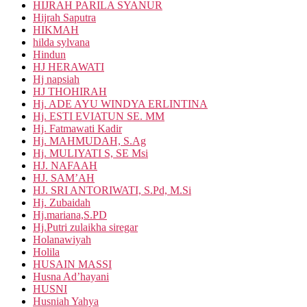
HIJRAH PARILA SYANUR
Hijrah Saputra
HIKMAH
hilda sylvana
Hindun
HJ HERAWATI
Hj napsiah
HJ THOHIRAH
Hj. ADE AYU WINDYA ERLINTINA
Hj. ESTI EVIATUN SE. MM
Hj. Fatmawati Kadir
Hj. MAHMUDAH, S.Ag
Hj. MULIYATI S, SE Msi
HJ. NAFAAH
HJ. SAM’AH
HJ. SRI ANTORIWATI, S.Pd, M.Si
Hj. Zubaidah
Hj.mariana,S.PD
Hj.Putri zulaikha siregar
Holanawiyah
Holila
HUSAIN MASSI
Husna Ad’hayani
HUSNI
Husniah Yahya