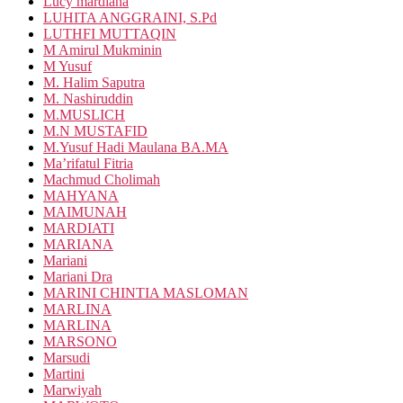
Lucy mardiana
LUHITA ANGGRAINI, S.Pd
LUTHFI MUTTAQIN
M Amirul Mukminin
M Yusuf
M. Halim Saputra
M. Nashiruddin
M.MUSLICH
M.N MUSTAFID
M.Yusuf Hadi Maulana BA.MA
Ma’rifatul Fitria
Machmud Cholimah
MAHYANA
MAIMUNAH
MARDIATI
MARIANA
Mariani
Mariani Dra
MARINI CHINTIA MASLOMAN
MARLINA
MARLINA
MARSONO
Marsudi
Martini
Marwiyah