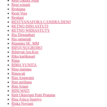
Reni Oktora Noor
Reni winarti
Reskiana
Resti Vera
Restiani
RESTYANAFORA CANDRA DEWI
RETNO DINI ASTUTI
RETNO WIDIASTUTY
Ria Dirganthari
Ria samariah
Riasmira SE. MM
RIFQI NUGROHO
Rifqiyati Am.Kep
Rika kartikasari
Rima
RIMA YUNITA
Rina mariana
Rinawati
Rini Anggraini
Rini apriliana
Rini Ariani
RINI WATI
Ririt Oktaviani Putri Pratama
Risa Arisca Susetyo
Riska Noviani