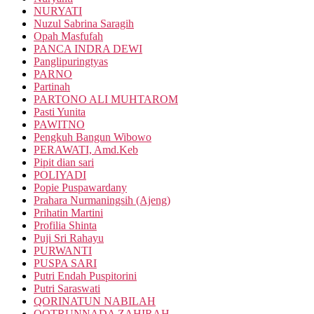
NURYATI
Nuzul Sabrina Saragih
Opah Masfufah
PANCA INDRA DEWI
Panglipuringtyas
PARNO
Partinah
PARTONO ALI MUHTAROM
Pasti Yunita
PAWITNO
Pengkuh Bangun Wibowo
PERAWATI, Amd.Keb
Pipit dian sari
POLIYADI
Popie Puspawardany
Prahara Nurmaningsih (Ajeng)
Prihatin Martini
Profilia Shinta
Puji Sri Rahayu
PURWANTI
PUSPA SARI
Putri Endah Puspitorini
Putri Saraswati
QORINATUN NABILAH
QOTRUNNADA ZAHIRAH