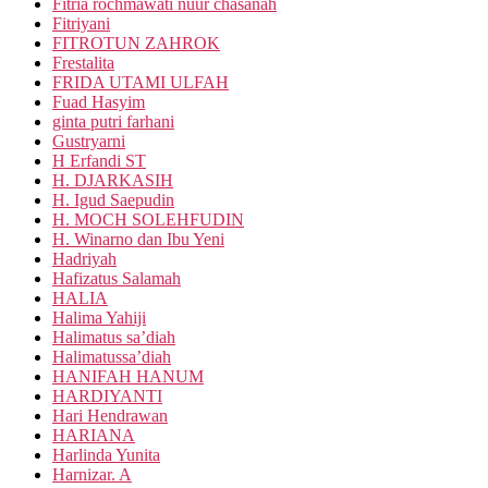
Fitria rochmawati nuur chasanah
Fitriyani
FITROTUN ZAHROK
Frestalita
FRIDA UTAMI ULFAH
Fuad Hasyim
ginta putri farhani
Gustryarni
H Erfandi ST
H. DJARKASIH
H. Igud Saepudin
H. MOCH SOLEHFUDIN
H. Winarno dan Ibu Yeni
Hadriyah
Hafizatus Salamah
HALIA
Halima Yahiji
Halimatus sa’diah
Halimatussa’diah
HANIFAH HANUM
HARDIYANTI
Hari Hendrawan
HARIANA
Harlinda Yunita
Harnizar. A