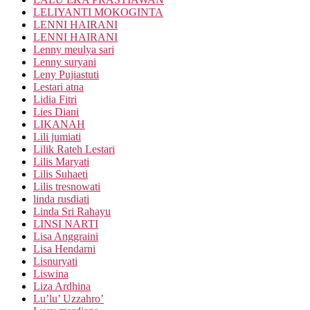
LELIYANTI MOKOGINTA
LENNI HAIRANI
LENNI HAIRANI
Lenny meulya sari
Lenny suryani
Leny Pujiastuti
Lestari atna
Lidia Fitri
Lies Diani
LIKANAH
Lili jumiati
Lilik Rateh Lestari
Lilis Maryati
Lilis Suhaeti
Lilis tresnowati
linda rusdiati
Linda Sri Rahayu
LINSI NARTI
Lisa Anggraini
Lisa Hendarni
Lisnuryati
Liswina
Liza Ardhina
Lu’lu’ Uzzahro’