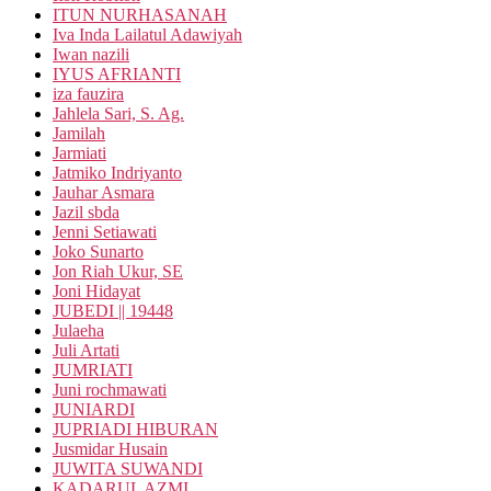
ITUN NURHASANAH
Iva Inda Lailatul Adawiyah
Iwan nazili
IYUS AFRIANTI
iza fauzira
Jahlela Sari, S. Ag.
Jamilah
Jarmiati
Jatmiko Indriyanto
Jauhar Asmara
Jazil sbda
Jenni Setiawati
Joko Sunarto
Jon Riah Ukur, SE
Joni Hidayat
JUBEDI || 19448
Julaeha
Juli Artati
JUMRIATI
Juni rochmawati
JUNIARDI
JUPRIADI HIBURAN
Jusmidar Husain
JUWITA SUWANDI
KADARUL AZMI