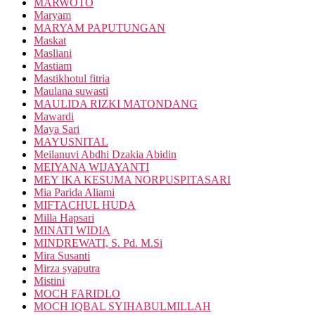
MARWOTO
Maryam
MARYAM PAPUTUNGAN
Maskat
Masliani
Mastiam
Mastikhotul fitria
Maulana suwasti
MAULIDA RIZKI MATONDANG
Mawardi
Maya Sari
MAYUSNITAL
Meilanuvi Abdhi Dzakia Abidin
MEIYANA WIJAYANTI
MEY IKA KESUMA NORPUSPITASARI
Mia Parida Aliami
MIFTACHUL HUDA
Milla Hapsari
MINATI WIDIA
MINDREWATI, S. Pd. M.Si
Mira Susanti
Mirza syaputra
Mistini
MOCH FARIDLO
MOCH IQBAL SYIHABULMILLAH