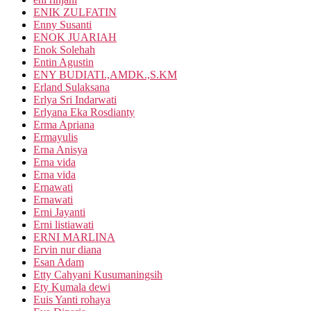
ENIK ZULFATIN
Enny Susanti
ENOK JUARIAH
Enok Solehah
Entin Agustin
ENY BUDIATI.,AMDK.,S.KM
Erland Sulaksana
Erlya Sri Indarwati
Erlyana Eka Rosdianty
Erma Apriana
Ermayulis
Erna Anisya
Erna vida
Erna vida
Ernawati
Ernawati
Erni Jayanti
Erni listiawati
ERNI MARLINA
Ervin nur diana
Esan Adam
Etty Cahyani Kusumaningsih
Ety Kumala dewi
Euis Yanti rohaya