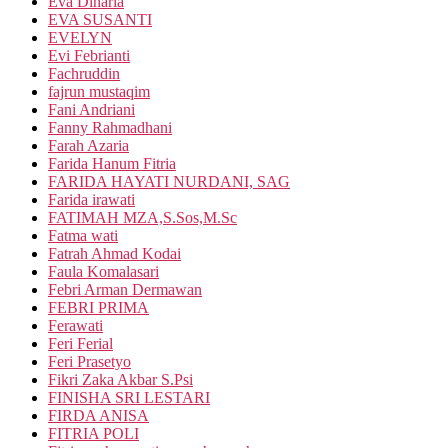
Eva Dinaria
EVA SUSANTI
EVELYN
Evi Febrianti
Fachruddin
fajrun mustaqim
Fani Andriani
Fanny Rahmadhani
Farah Azaria
Farida Hanum Fitria
FARIDA HAYATI NURDANI, SAG
Farida irawati
FATIMAH MZA,S.Sos,M.Sc
Fatma wati
Fatrah Ahmad Kodai
Faula Komalasari
Febri Arman Dermawan
FEBRI PRIMA
Ferawati
Feri Ferial
Feri Prasetyo
Fikri Zaka Akbar S.Psi
FINISHA SRI LESTARI
FIRDA ANISA
FITRIA POLI