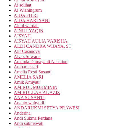
Ai solihat
Ai Wianingrum
AIDA FITRI
AIDA HARI YANI
Ainul wardah
AINUL YAQIN
AISYAH
AISYAH AULIA VARISHA
ALDI CANDRA WIJAYA, ST
Alif Casanova
Alvaz Suwarta
Amanda Damayanti Nasution
Ambar lestari
Amelia Resti Susanti
AMELIA SARI
Amik Amiyati
AMIRUL MUKMININ
AMIRULLAH AL AZIZ
ANA SUSANTI
Ananto wahyudi
ANDARUKMI SETYA PRAWESI
Anderina
Andi Sukma Perdana
Andi sukmawati