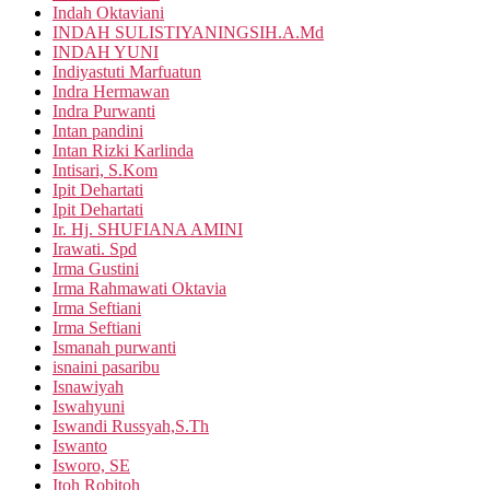
Indah Oktaviani
INDAH SULISTIYANINGSIH.A.Md
INDAH YUNI
Indiyastuti Marfuatun
Indra Hermawan
Indra Purwanti
Intan pandini
Intan Rizki Karlinda
Intisari, S.Kom
Ipit Dehartati
Ipit Dehartati
Ir. Hj. SHUFIANA AMINI
Irawati. Spd
Irma Gustini
Irma Rahmawati Oktavia
Irma Seftiani
Irma Seftiani
Ismanah purwanti
isnaini pasaribu
Isnawiyah
Iswahyuni
Iswandi Russyah,S.Th
Iswanto
Isworo, SE
Itoh Robitoh