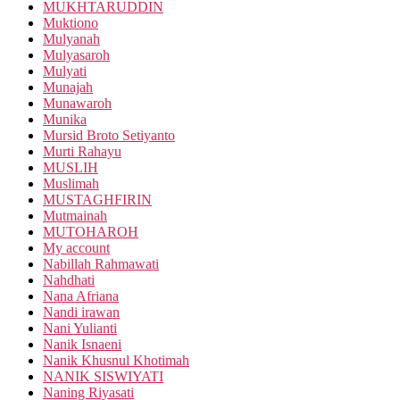
MUKHTARUDDIN
Muktiono
Mulyanah
Mulyasaroh
Mulyati
Munajah
Munawaroh
Munika
Mursid Broto Setiyanto
Murti Rahayu
MUSLIH
Muslimah
MUSTAGHFIRIN
Mutmainah
MUTOHAROH
My account
Nabillah Rahmawati
Nahdhati
Nana Afriana
Nandi irawan
Nani Yulianti
Nanik Isnaeni
Nanik Khusnul Khotimah
NANIK SISWIYATI
Naning Riyasati