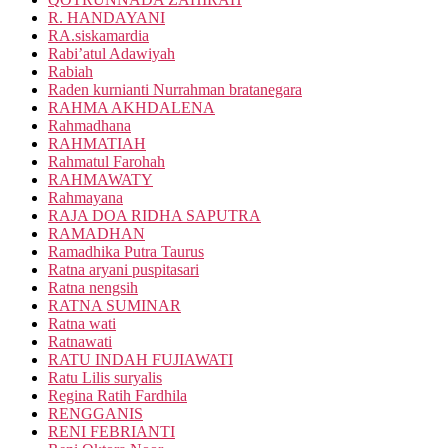
R. HANDAYANI
RA.siskamardia
Rabi’atul Adawiyah
Rabiah
Raden kurnianti Nurrahman bratanegara
RAHMA AKHDALENA
Rahmadhana
RAHMATIAH
Rahmatul Farohah
RAHMAWATY
Rahmayana
RAJA DOA RIDHA SAPUTRA
RAMADHAN
Ramadhika Putra Taurus
Ratna aryani puspitasari
Ratna nengsih
RATNA SUMINAR
Ratna wati
Ratnawati
RATU INDAH FUJIAWATI
Ratu Lilis suryalis
Regina Ratih Fardhila
RENGGANIS
RENI FEBRIANTI