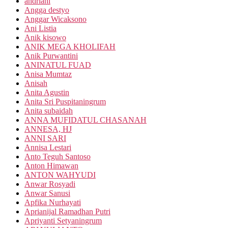
andriani
Angga destyo
Anggar Wicaksono
Ani Listia
Anik kisowo
ANIK MEGA KHOLIFAH
Anik Purwantini
ANINATUL FUAD
Anisa Mumtaz
Anisah
Anita Agustin
Anita Sri Puspitaningrum
Anita subaidah
ANNA MUFIDATUL CHASANAH
ANNESA, HJ
ANNI SARI
Annisa Lestari
Anto Teguh Santoso
Anton Himawan
ANTON WAHYUDI
Anwar Rosyadi
Anwar Sanusi
Apfika Nurhayati
Aprianijal Ramadhan Putri
Apriyanti Setyaningrum