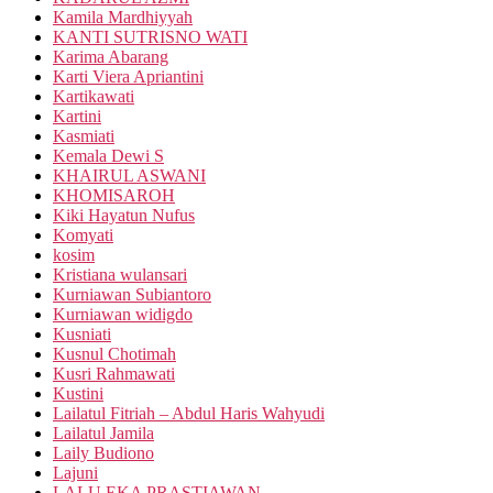
Kamila Mardhiyyah
KANTI SUTRISNO WATI
Karima Abarang
Karti Viera Apriantini
Kartikawati
Kartini
Kasmiati
Kemala Dewi S
KHAIRUL ASWANI
KHOMISAROH
Kiki Hayatun Nufus
Komyati
kosim
Kristiana wulansari
Kurniawan Subiantoro
Kurniawan widigdo
Kusniati
Kusnul Chotimah
Kusri Rahmawati
Kustini
Lailatul Fitriah – Abdul Haris Wahyudi
Lailatul Jamila
Laily Budiono
Lajuni
LALU EKA PRASTIAWAN