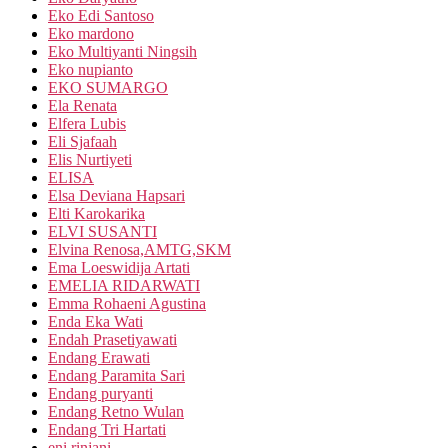
Eko Edi Santoso
Eko mardono
Eko Multiyanti Ningsih
Eko nupianto
EKO SUMARGO
Ela Renata
Elfera Lubis
Eli Sjafaah
Elis Nurtiyeti
ELISA
Elsa Deviana Hapsari
Elti Karokarika
ELVI SUSANTI
Elvina Renosa,AMTG,SKM
Ema Loeswidija Artati
EMELIA RIDARWATI
Emma Rohaeni Agustina
Enda Eka Wati
Endah Prasetiyawati
Endang Erawati
Endang Paramita Sari
Endang puryanti
Endang Retno Wulan
Endang Tri Hartati
eni rinjani