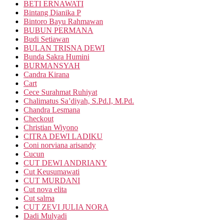
BETI ERNAWATI
Bintang Dianika P
Bintoro Bayu Rahmawan
BUBUN PERMANA
Budi Setiawan
BULAN TRISNA DEWI
Bunda Sakra Humini
BURMANSYAH
Candra Kirana
Cart
Cece Surahmat Ruhiyat
Chalimatus Sa’diyah, S.Pd.I, M.Pd.
Chandra Lesmana
Checkout
Christian Wiyono
CITRA DEWI LADIKU
Coni norviana arisandy
Cucun
CUT DEWI ANDRIANY
Cut Keusumawati
CUT MURDANI
Cut nova elita
Cut salma
CUT ZEVI JULIA NORA
Dadi Mulyadi