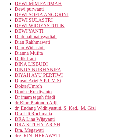
DEWI MIM FATIMAH
Dewi purwanti
DEWI SOFIA ANGGRINI
DEWI SULASTRI
DEWI WIDIYASTUTIK
DEWI YANTI
Diah halimatusyadiah
Dian Rakhmawati
Dian Widiastuti
Dianna Mufita
Didik Irani
DINA LISBUDI
DINDA NURHANIFA
DIYAH AYU PERTIWI
Djusni Arief,S.Pd.,M.Si
DokterUmroh
Donise Rusdiyanto
Dr imam teguh friadi
dr Rino Pratondo Adji
dr. Endang Widhiyastuti, S. Ked., M. Gizi
Dra Lili Rochmalia
DRA Lina Wijayanti
DRA SITI HAJAR SH
Dra. Megawati
drg. RINI HERAWATI