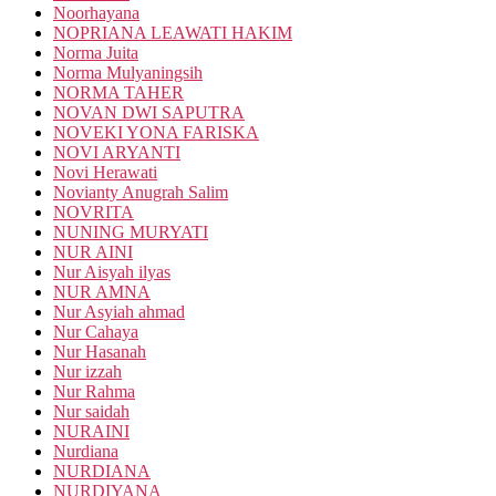
Noorhayana
NOPRIANA LEAWATI HAKIM
Norma Juita
Norma Mulyaningsih
NORMA TAHER
NOVAN DWI SAPUTRA
NOVEKI YONA FARISKA
NOVI ARYANTI
Novi Herawati
Novianty Anugrah Salim
NOVRITA
NUNING MURYATI
NUR AINI
Nur Aisyah ilyas
NUR AMNA
Nur Asyiah ahmad
Nur Cahaya
Nur Hasanah
Nur izzah
Nur Rahma
Nur saidah
NURAINI
Nurdiana
NURDIANA
NURDIYANA