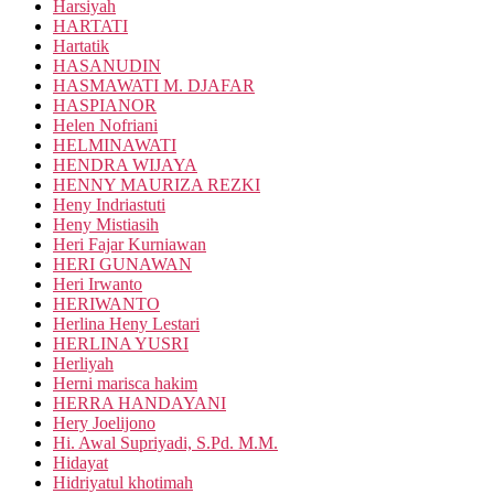
Harsiyah
HARTATI
Hartatik
HASANUDIN
HASMAWATI M. DJAFAR
HASPIANOR
Helen Nofriani
HELMINAWATI
HENDRA WIJAYA
HENNY MAURIZA REZKI
Heny Indriastuti
Heny Mistiasih
Heri Fajar Kurniawan
HERI GUNAWAN
Heri Irwanto
HERIWANTO
Herlina Heny Lestari
HERLINA YUSRI
Herliyah
Herni marisca hakim
HERRA HANDAYANI
Hery Joelijono
Hi. Awal Supriyadi, S.Pd. M.M.
Hidayat
Hidriyatul khotimah