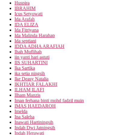
Huspira
IBRAHIM
Icus Setyowati
Ida Arafah
IDA ELIZA
Ida Fitriyana
Ida Malinda Harahap
Ida septiani
IDDA ADHA ARAFIAH
Ihah Muflihah
iin yanti hari astuti
IIS SUHARTINI
Ika Sartika
ika setia ningsih
Ike Deasy Natalia
IKHTIAR FALAKHI
ILHAM ILAFI
Ilham Manzis
Iman ferhana binti mohd fadzil muin
IMAS HAEDAROH
Imelda
Ina Saleha
Inawati Hartiningsih
Indah Dwi Jatningsih
Indah Herawati