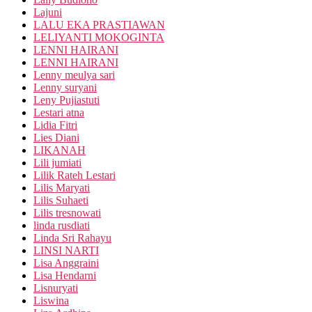
Lajuni
LALU EKA PRASTIAWAN
LELIYANTI MOKOGINTA
LENNI HAIRANI
LENNI HAIRANI
Lenny meulya sari
Lenny suryani
Leny Pujiastuti
Lestari atna
Lidia Fitri
Lies Diani
LIKANAH
Lili jumiati
Lilik Rateh Lestari
Lilis Maryati
Lilis Suhaeti
Lilis tresnowati
linda rusdiati
Linda Sri Rahayu
LINSI NARTI
Lisa Anggraini
Lisa Hendarni
Lisnuryati
Liswina