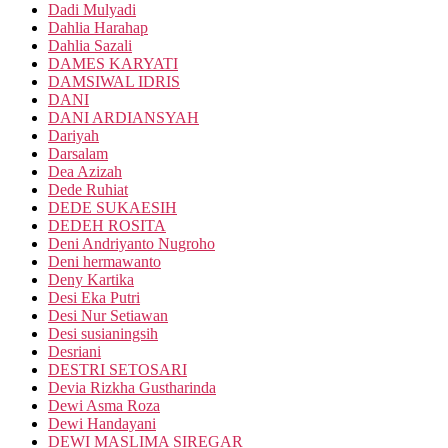
Dadi Mulyadi
Dahlia Harahap
Dahlia Sazali
DAMES KARYATI
DAMSIWAL IDRIS
DANI
DANI ARDIANSYAH
Dariyah
Darsalam
Dea Azizah
Dede Ruhiat
DEDE SUKAESIH
DEDEH ROSITA
Deni Andriyanto Nugroho
Deni hermawanto
Deny Kartika
Desi Eka Putri
Desi Nur Setiawan
Desi susianingsih
Desriani
DESTRI SETOSARI
Devia Rizkha Gustharinda
Dewi Asma Roza
Dewi Handayani
DEWI MASLIMA SIREGAR