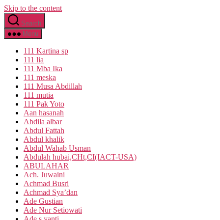
Skip to the content
Search
Menu
111 Kartina sp
111 lia
111 Mba Ika
111 meska
111 Musa Abdillah
111 mutia
111 Pak Yoto
Aan hasanah
Abdila albar
Abdul Fattah
Abdul khalik
Abdul Wahab Usman
Abdulah hubai,CHt,CI(IACT-USA)
ABULAHAR
Ach. Juwaini
Achmad Busri
Achmad Sya’dan
Ade Gustian
Ade Nur Setiowati
Ade s yanti