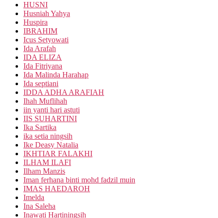
HUSNI
Husniah Yahya
Huspira
IBRAHIM
Icus Setyowati
Ida Arafah
IDA ELIZA
Ida Fitriyana
Ida Malinda Harahap
Ida septiani
IDDA ADHA ARAFIAH
Ihah Muflihah
iin yanti hari astuti
IIS SUHARTINI
Ika Sartika
ika setia ningsih
Ike Deasy Natalia
IKHTIAR FALAKHI
ILHAM ILAFI
Ilham Manzis
Iman ferhana binti mohd fadzil muin
IMAS HAEDAROH
Imelda
Ina Saleha
Inawati Hartiningsih