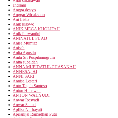
Andi sukmawati
andriani
Angga destyo
Anggar Wicaksono
Ani Listia
Anik kisowo
ANIK MEGA KHOLIFAH
Anik Purwantini
ANINATUL FUAD
Anisa Mumtaz
Anisah
Anita Agustin
Anita Sri Puspitaningrum
Anita subaidah
ANNA MUFIDATUL CHASANAH
ANNESA, HJ
ANNI SARI
Annisa Lestari
Anto Teguh Santoso
Anton Himawan
ANTON WAHYUDI
Anwar Rosyadi
Anwar Sanusi
Apfika Nurhayati
Aprianijal Ramadhan Putri