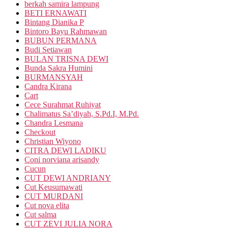
berkah samira lampung
BETI ERNAWATI
Bintang Dianika P
Bintoro Bayu Rahmawan
BUBUN PERMANA
Budi Setiawan
BULAN TRISNA DEWI
Bunda Sakra Humini
BURMANSYAH
Candra Kirana
Cart
Cece Surahmat Ruhiyat
Chalimatus Sa’diyah, S.Pd.I, M.Pd.
Chandra Lesmana
Checkout
Christian Wiyono
CITRA DEWI LADIKU
Coni norviana arisandy
Cucun
CUT DEWI ANDRIANY
Cut Keusumawati
CUT MURDANI
Cut nova elita
Cut salma
CUT ZEVI JULIA NORA