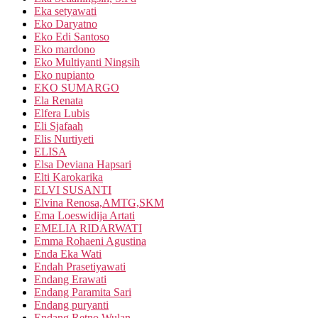
Eka setyawati
Eko Daryatno
Eko Edi Santoso
Eko mardono
Eko Multiyanti Ningsih
Eko nupianto
EKO SUMARGO
Ela Renata
Elfera Lubis
Eli Sjafaah
Elis Nurtiyeti
ELISA
Elsa Deviana Hapsari
Elti Karokarika
ELVI SUSANTI
Elvina Renosa,AMTG,SKM
Ema Loeswidija Artati
EMELIA RIDARWATI
Emma Rohaeni Agustina
Enda Eka Wati
Endah Prasetiyawati
Endang Erawati
Endang Paramita Sari
Endang puryanti
Endang Retno Wulan