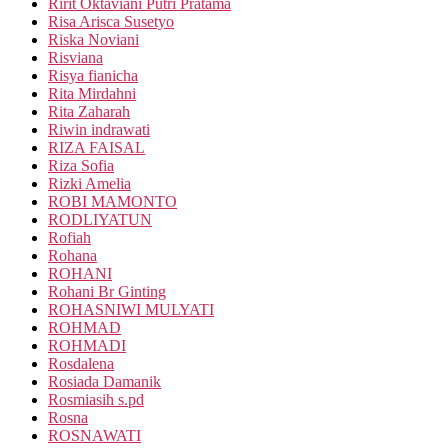
Ririt Oktaviani Putri Pratama
Risa Arisca Susetyo
Riska Noviani
Risviana
Risya fianicha
Rita Mirdahni
Rita Zaharah
Riwin indrawati
RIZA FAISAL
Riza Sofia
Rizki Amelia
ROBI MAMONTO
RODLIYATUN
Rofiah
Rohana
ROHANI
Rohani Br Ginting
ROHASNIWI MULYATI
ROHMAD
ROHMADI
Rosdalena
Rosiada Damanik
Rosmiasih s.pd
Rosna
ROSNAWATI