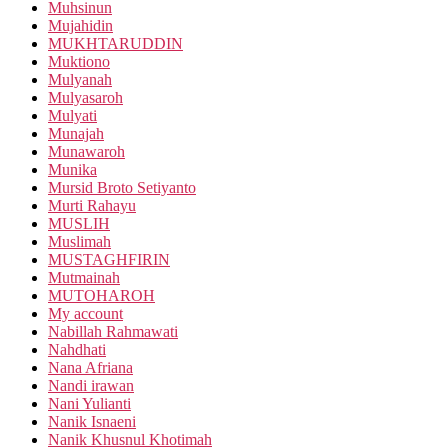
Muhsinun
Mujahidin
MUKHTARUDDIN
Muktiono
Mulyanah
Mulyasaroh
Mulyati
Munajah
Munawaroh
Munika
Mursid Broto Setiyanto
Murti Rahayu
MUSLIH
Muslimah
MUSTAGHFIRIN
Mutmainah
MUTOHAROH
My account
Nabillah Rahmawati
Nahdhati
Nana Afriana
Nandi irawan
Nani Yulianti
Nanik Isnaeni
Nanik Khusnul Khotimah