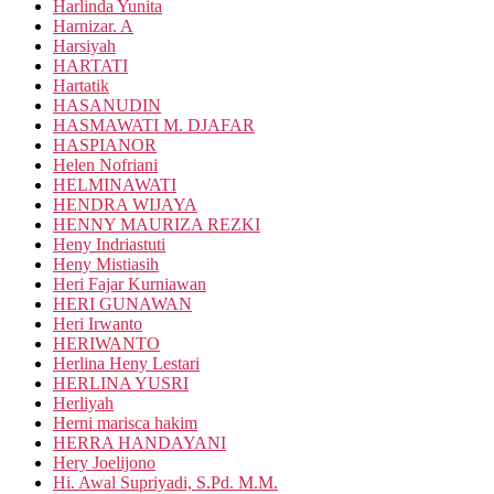
Harlinda Yunita
Harnizar. A
Harsiyah
HARTATI
Hartatik
HASANUDIN
HASMAWATI M. DJAFAR
HASPIANOR
Helen Nofriani
HELMINAWATI
HENDRA WIJAYA
HENNY MAURIZA REZKI
Heny Indriastuti
Heny Mistiasih
Heri Fajar Kurniawan
HERI GUNAWAN
Heri Irwanto
HERIWANTO
Herlina Heny Lestari
HERLINA YUSRI
Herliyah
Herni marisca hakim
HERRA HANDAYANI
Hery Joelijono
Hi. Awal Supriyadi, S.Pd. M.M.