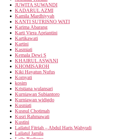
JUWITA SUWANDI
KADARUL AZMI
Kamila Mardhiyyah
KANTI SUTRISNO WATI
Karima Abarang
Karti Viera Apriantini
Kartikawati
Kartini
Kasmiati
Kemala Dewi S
KHAIRUL ASWANI
KHOMISAROH
Kiki Hayatun Nufus
Komyati
kosim
Kristiana wulansari
Kurniawan Subiantoro
Kurniawan widigdo
Kusniati
Kusnul Chotimah
Kusri Rahmawati
Kustini
Lailatul Fitriah – Abdul Haris Wahyudi
Lailatul Jamila
Laily Budiono