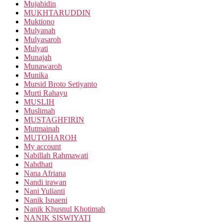
Mujahidin
MUKHTARUDDIN
Muktiono
Mulyanah
Mulyasaroh
Mulyati
Munajah
Munawaroh
Munika
Mursid Broto Setiyanto
Murti Rahayu
MUSLIH
Muslimah
MUSTAGHFIRIN
Mutmainah
MUTOHAROH
My account
Nabillah Rahmawati
Nahdhati
Nana Afriana
Nandi irawan
Nani Yulianti
Nanik Isnaeni
Nanik Khusnul Khotimah
NANIK SISWIYATI