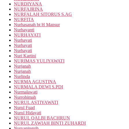
NURDIYANA
NURFAJRINA
NURFALAH SITORUS S.AG
NURFITA
Nurhasanah bt H Mansur
Nurhayanti
NURHAYATI
Nurhayati
Nurhayati
Nurhayati
Nuri Kartini
NURIMAS YULIYAWATI
Nurjanah
Nurjanah
Nurlinda
NURMA AGUSTINA
NURMALA DEWI S.PDI
Nurmalawati
Nurrohimah
NURUL ASTIYAWATI
Nurul Fuad
Nurul Hidayati
NURUL QALBI BACHRUN
NURUL ZAWIAH BINTI ZUHARDI
Nuryaningsih