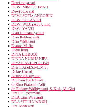
Dewi maya sari
DEWI MIM FATIMAH
Dewi purwanti
DEWI SOFIA ANGGRINI
DEWI SULASTRI
DEWI WIDIYASTUTIK
DEWI YANTI
Diah halimatusyadiah
Dian Rakhmawati
Dian Widiastuti
Dianna Mufita
Didik Irani
DINA LISBUDI
DINDA NURHANIFA
DIYAH AYU PERTIWI
Djusni Arief,S.Pd.,M.Si
DokterUmroh
Donise Rusdiyanto
Dr imam teguh friadi
dr Rino Pratondo Adji
dr. Endang Widhiyastuti, S. Ked., M. Gizi
Dra Lili Rochmalia
DRA Lina Wijayanti
DRA SITI HAJAR SH
Dra. Megawati