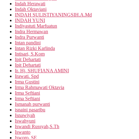
Indah Herawati
Indah Oktaviani
INDAH SULISTIYANINGSIH.A.Md
INDAH YUNI
Indiyastuti Marfuatun
Indra Hermawan
Indra Purwanti
Intan pandini
Intan Rizki Karlinda
Intisari, S.Kom
Ipit Dehartati
Ipit Dehartati
Ir. Hj. SHUFIANA AMINI
Irawati. Spd
Irma Gustini
Irma Rahmawati Oktavia
Irma Seftiani
Irma Seftiani
Ismanah purwanti
isnaini pasaribu
Isnawiyah
Iswahyuni
Iswandi Russyah,S.Th
Iswanto
Isworo, SE