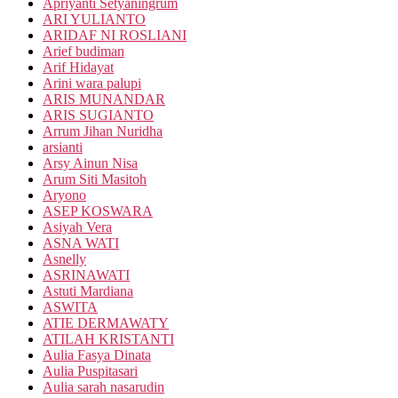
Apriyanti Setyaningrum
ARI YULIANTO
ARIDAF NI ROSLIANI
Arief budiman
Arif Hidayat
Arini wara palupi
ARIS MUNANDAR
ARIS SUGIANTO
Arrum Jihan Nuridha
arsianti
Arsy Ainun Nisa
Arum Siti Masitoh
Aryono
ASEP KOSWARA
Asiyah Vera
ASNA WATI
Asnelly
ASRINAWATI
Astuti Mardiana
ASWITA
ATIE DERMAWATY
ATILAH KRISTANTI
Aulia Fasya Dinata
Aulia Puspitasari
Aulia sarah nasarudin