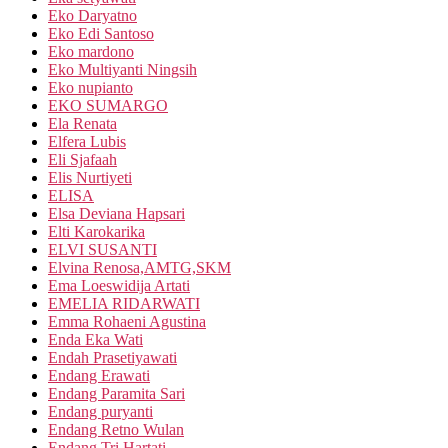
Eko Daryatno
Eko Edi Santoso
Eko mardono
Eko Multiyanti Ningsih
Eko nupianto
EKO SUMARGO
Ela Renata
Elfera Lubis
Eli Sjafaah
Elis Nurtiyeti
ELISA
Elsa Deviana Hapsari
Elti Karokarika
ELVI SUSANTI
Elvina Renosa,AMTG,SKM
Ema Loeswidija Artati
EMELIA RIDARWATI
Emma Rohaeni Agustina
Enda Eka Wati
Endah Prasetiyawati
Endang Erawati
Endang Paramita Sari
Endang puryanti
Endang Retno Wulan
Endang Tri Hartati