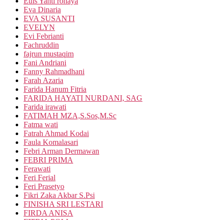
Euis Yanti rohaya
Eva Dinaria
EVA SUSANTI
EVELYN
Evi Febrianti
Fachruddin
fajrun mustaqim
Fani Andriani
Fanny Rahmadhani
Farah Azaria
Farida Hanum Fitria
FARIDA HAYATI NURDANI, SAG
Farida irawati
FATIMAH MZA,S.Sos,M.Sc
Fatma wati
Fatrah Ahmad Kodai
Faula Komalasari
Febri Arman Dermawan
FEBRI PRIMA
Ferawati
Feri Ferial
Feri Prasetyo
Fikri Zaka Akbar S.Psi
FINISHA SRI LESTARI
FIRDA ANISA