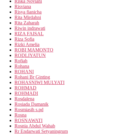
Riska Noviani
Risviana
Risya fianicha
Rita Mirdahni
Rita Zaharah
Riwin indrawati
RIZA FAISAL
Riza Sofia
Rizki Amelia
ROBI MAMONTO
RODLIYATUN
Rofiah
Rohana
ROHANI
Rohani Br Ginting
ROHASNIWI MULYATI
ROHMAD
ROHMADI
Rosdalena
Rosiada Damanik
Rosmiasih s.pd
Rosna
ROSNAWATI
Rosnia Abdul Wahab
Rr Endarwati Setyaningrum