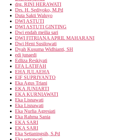
drg. RINI HERAWATI
Drs. H. Sediyoko, M.Pd
Duta Sakti Waluyo
DWI ASTUTI
DWI ASTUTI GINTING
Dwi endah meilia sari
DWI FITRIANA APRIL MAHARANI
Dwi Heni Susilowati
Dyah Kusuma Widhianti, SH
edi junaedi
Edliza Reskiyati
EFA LATIFAH
EHA JULAEHA
EIF SUPRIYANTO
Eka Agus Triani
EKA JUNIARTI
EKA KURNIAWATI
Eka Lisnawati
Eka Lisnawati
Eka Nurlia Agresiati
Eka Rahma Sania
EKA SARI
EKA SARI
Eka Setianingsih, S.Pd
Eka setyawati