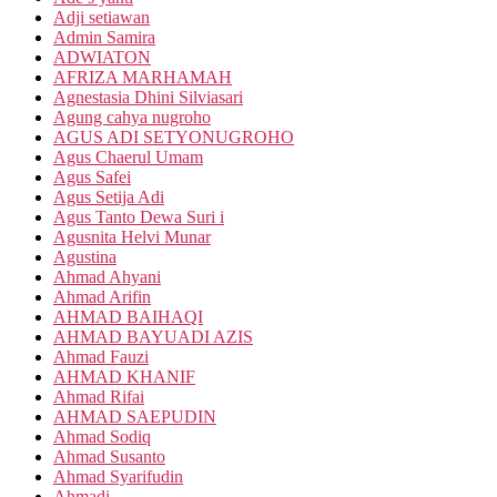
Adji setiawan
Admin Samira
ADWIATON
AFRIZA MARHAMAH
Agnestasia Dhini Silviasari
Agung cahya nugroho
AGUS ADI SETYONUGROHO
Agus Chaerul Umam
Agus Safei
Agus Setija Adi
Agus Tanto Dewa Suri i
Agusnita Helvi Munar
Agustina
Ahmad Ahyani
Ahmad Arifin
AHMAD BAIHAQI
AHMAD BAYUADI AZIS
Ahmad Fauzi
AHMAD KHANIF
Ahmad Rifai
AHMAD SAEPUDIN
Ahmad Sodiq
Ahmad Susanto
Ahmad Syarifudin
Ahmadi