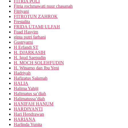
FITRIA POLI
Fitria rochmawati nuur chasanah
Fitriyani
FITROTUN ZAHROK
Frestalita
FRIDA UTAMI ULFAH
Fuad Hasyim
ginta putri farhani
Gustryarni
H Erfandi ST
H. DJARKASIH
H. Igud Saepudin
H. MOCH SOLEHFUDIN
H. Winarno dan Ibu Yeni
Hadriyah
Hafizatus Salamah
HALIA
Halima Yahiji
Halimatus sa’diah
Halimatussa’diah
HANIFAH HANUM
HARDIYANTI
Hari Hendrawan
HARIANA
Harlinda Yunita