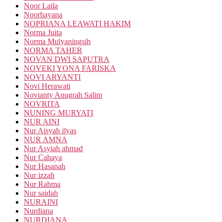
Noor Laila
Noorhayana
NOPRIANA LEAWATI HAKIM
Norma Juita
Norma Mulyaningsih
NORMA TAHER
NOVAN DWI SAPUTRA
NOVEKI YONA FARISKA
NOVI ARYANTI
Novi Herawati
Novianty Anugrah Salim
NOVRITA
NUNING MURYATI
NUR AINI
Nur Aisyah ilyas
NUR AMNA
Nur Asyiah ahmad
Nur Cahaya
Nur Hasanah
Nur izzah
Nur Rahma
Nur saidah
NURAINI
Nurdiana
NURDIANA