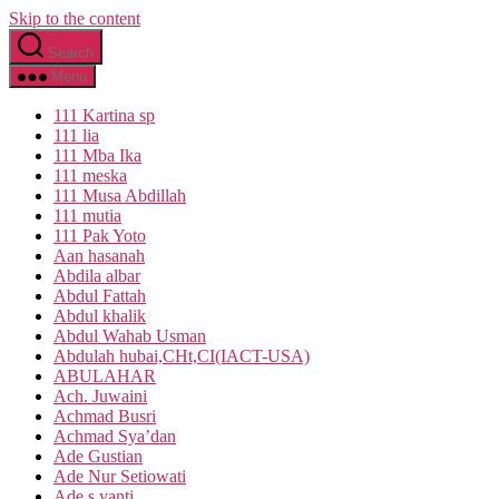
Skip to the content
Search
Menu
111 Kartina sp
111 lia
111 Mba Ika
111 meska
111 Musa Abdillah
111 mutia
111 Pak Yoto
Aan hasanah
Abdila albar
Abdul Fattah
Abdul khalik
Abdul Wahab Usman
Abdulah hubai,CHt,CI(IACT-USA)
ABULAHAR
Ach. Juwaini
Achmad Busri
Achmad Sya’dan
Ade Gustian
Ade Nur Setiowati
Ade s yanti