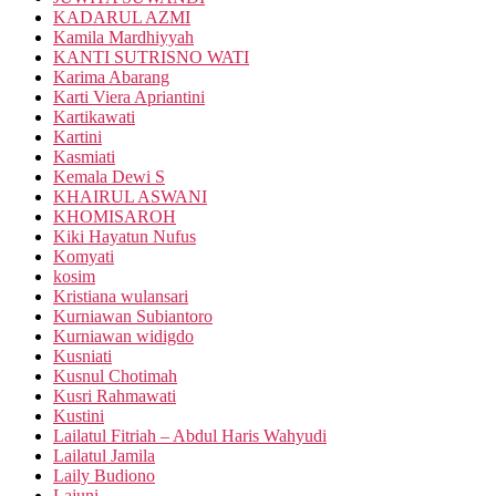
KADARUL AZMI
Kamila Mardhiyyah
KANTI SUTRISNO WATI
Karima Abarang
Karti Viera Apriantini
Kartikawati
Kartini
Kasmiati
Kemala Dewi S
KHAIRUL ASWANI
KHOMISAROH
Kiki Hayatun Nufus
Komyati
kosim
Kristiana wulansari
Kurniawan Subiantoro
Kurniawan widigdo
Kusniati
Kusnul Chotimah
Kusri Rahmawati
Kustini
Lailatul Fitriah – Abdul Haris Wahyudi
Lailatul Jamila
Laily Budiono
Lajuni