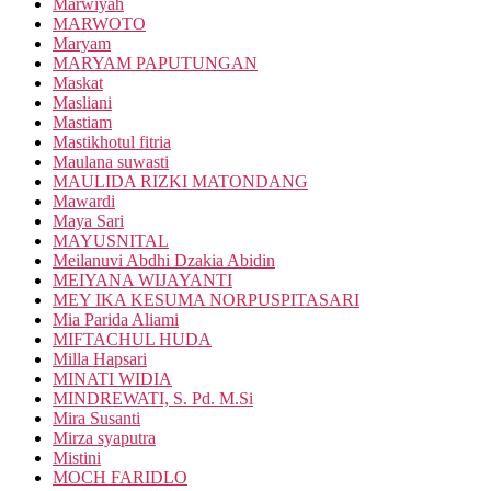
Marwiyah
MARWOTO
Maryam
MARYAM PAPUTUNGAN
Maskat
Masliani
Mastiam
Mastikhotul fitria
Maulana suwasti
MAULIDA RIZKI MATONDANG
Mawardi
Maya Sari
MAYUSNITAL
Meilanuvi Abdhi Dzakia Abidin
MEIYANA WIJAYANTI
MEY IKA KESUMA NORPUSPITASARI
Mia Parida Aliami
MIFTACHUL HUDA
Milla Hapsari
MINATI WIDIA
MINDREWATI, S. Pd. M.Si
Mira Susanti
Mirza syaputra
Mistini
MOCH FARIDLO