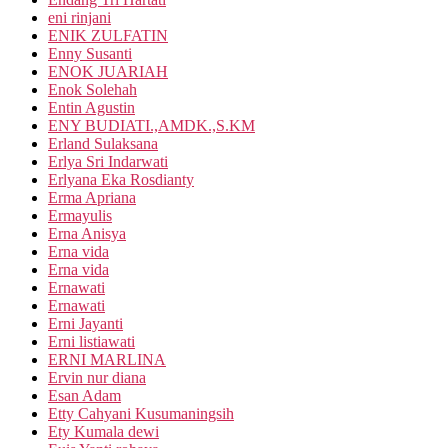
eni rinjani
ENIK ZULFATIN
Enny Susanti
ENOK JUARIAH
Enok Solehah
Entin Agustin
ENY BUDIATI.,AMDK.,S.KM
Erland Sulaksana
Erlya Sri Indarwati
Erlyana Eka Rosdianty
Erma Apriana
Ermayulis
Erna Anisya
Erna vida
Erna vida
Ernawati
Ernawati
Erni Jayanti
Erni listiawati
ERNI MARLINA
Ervin nur diana
Esan Adam
Etty Cahyani Kusumaningsih
Ety Kumala dewi