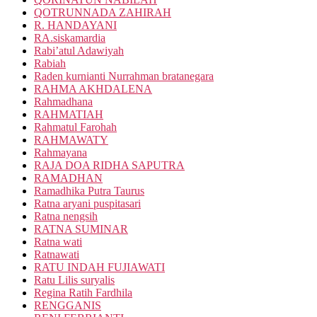
QOTRUNNADA ZAHIRAH
R. HANDAYANI
RA.siskamardia
Rabi’atul Adawiyah
Rabiah
Raden kurnianti Nurrahman bratanegara
RAHMA AKHDALENA
Rahmadhana
RAHMATIAH
Rahmatul Farohah
RAHMAWATY
Rahmayana
RAJA DOA RIDHA SAPUTRA
RAMADHAN
Ramadhika Putra Taurus
Ratna aryani puspitasari
Ratna nengsih
RATNA SUMINAR
Ratna wati
Ratnawati
RATU INDAH FUJIAWATI
Ratu Lilis suryalis
Regina Ratih Fardhila
RENGGANIS