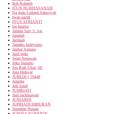
Itoh Robitoh
ITUN NURHASANAH
Iva Inda Lailatul Adawiyah
Iwan nazili
IYUS AFRIANTI
iza fauzira
Jahlela Sari, S. Ag.
Jamilah
Jarmiati
Jatmiko Indriyanto
Jauhar Asmara
Jazil sbda
Jenni Setiawati
Joko Sunarto
Jon Riah Ukur, SE
Joni Hidayat
JUBEDI || 19448
Julaeha
Juli Artati
JUMRIATI
Juni rochmawati
JUNIARDI
JUPRIADI HIBURAN
Jusmidar Husain
JUWITA SUWANDI