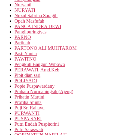
Nuryanti
NURYATI
Nuzul Sabrina Saragih
Opah Masfufah
PANCA INDRA DEWI
Panglipuringtyas
PARNO
Partinah
PARTONO ALI MUHTAROM
Pasti Yunita
PAWITNO
Pengkuh Bangun Wibowo
PERAWATI, Amd.Keb
Pipit dian sari
POLIYADI
Popie Puspawardany
Prahara Nurmaningsih (Ajeng)
Prihatin Martini
Profilia Shinta
Puji Sri Rahayu
PURWANTI
PUSPA SARI
Putri Endah Puspitorini
Putri Saraswati
QORINATUN NABILAH