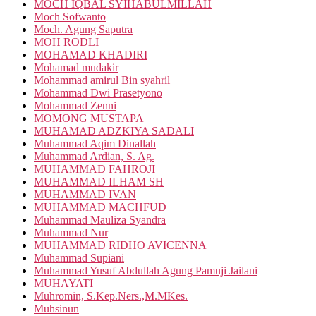
MOCH IQBAL SYIHABULMILLAH
Moch Sofwanto
Moch. Agung Saputra
MOH RODLI
MOHAMAD KHADIRI
Mohamad mudakir
Mohammad amirul Bin syahril
Mohammad Dwi Prasetyono
Mohammad Zenni
MOMONG MUSTAPA
MUHAMAD ADZKIYA SADALI
Muhammad Aqim Dinallah
Muhammad Ardian, S. Ag.
MUHAMMAD FAHROJI
MUHAMMAD ILHAM SH
MUHAMMAD IVAN
MUHAMMAD MACHFUD
Muhammad Mauliza Syandra
Muhammad Nur
MUHAMMAD RIDHO AVICENNA
Muhammad Supiani
Muhammad Yusuf Abdullah Agung Pamuji Jailani
MUHAYATI
Muhromin, S.Kep.Ners.,M.MKes.
Muhsinun