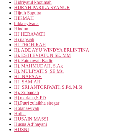
Hidriyatul khotimah
HIJRAH PARILA SYANUR
Hijrah Saputra
HIKMAH
hilda sylvana
Hindun
HJ HERAWATI
Hj napsiah
HJ THOHIRAH
Hj. ADE AYU WINDYA ERLINTINA
Hj. ESTI EVIATUN SE. MM
Hj. Fatmawati Kadir
Hj. MAHMUDAH, S.Ag
Hj. MULIYATI S, SE Msi
HJ. NAFAAH
HJ. SAM’AH
HJ. SRI ANTORIWATI, S.Pd, M.Si
Hj. Zubaidah
Hj.mariana,S.PD
Hj.Putri zulaikha siregar
Holanawiyah
Holila
HUSAIN MASSI
Husna Ad’hayani
HUSNI