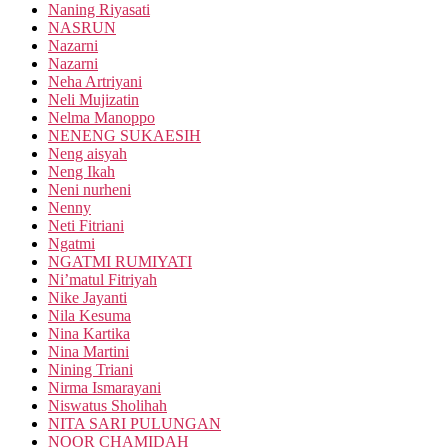
Naning Riyasati
NASRUN
Nazarni
Nazarni
Neha Artriyani
Neli Mujizatin
Nelma Manoppo
NENENG SUKAESIH
Neng aisyah
Neng Ikah
Neni nurheni
Nenny
Neti Fitriani
Ngatmi
NGATMI RUMIYATI
Ni’matul Fitriyah
Nike Jayanti
Nila Kesuma
Nina Kartika
Nina Martini
Nining Triani
Nirma Ismarayani
Niswatus Sholihah
NITA SARI PULUNGAN
NOOR CHAMIDAH