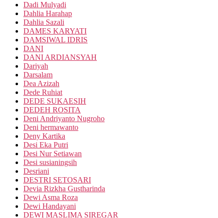
Dadi Mulyadi
Dahlia Harahap
Dahlia Sazali
DAMES KARYATI
DAMSIWAL IDRIS
DANI
DANI ARDIANSYAH
Dariyah
Darsalam
Dea Azizah
Dede Ruhiat
DEDE SUKAESIH
DEDEH ROSITA
Deni Andriyanto Nugroho
Deni hermawanto
Deny Kartika
Desi Eka Putri
Desi Nur Setiawan
Desi susianingsih
Desriani
DESTRI SETOSARI
Devia Rizkha Gustharinda
Dewi Asma Roza
Dewi Handayani
DEWI MASLIMA SIREGAR