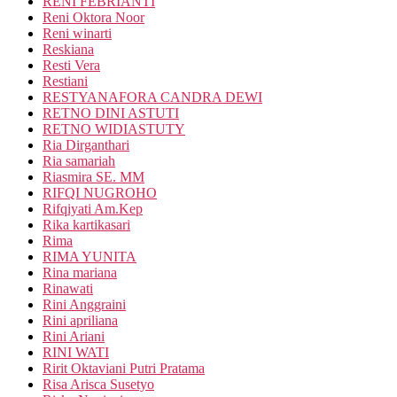
RENI FEBRIANTI
Reni Oktora Noor
Reni winarti
Reskiana
Resti Vera
Restiani
RESTYANAFORA CANDRA DEWI
RETNO DINI ASTUTI
RETNO WIDIASTUTY
Ria Dirganthari
Ria samariah
Riasmira SE. MM
RIFQI NUGROHO
Rifqiyati Am.Kep
Rika kartikasari
Rima
RIMA YUNITA
Rina mariana
Rinawati
Rini Anggraini
Rini apriliana
Rini Ariani
RINI WATI
Ririt Oktaviani Putri Pratama
Risa Arisca Susetyo