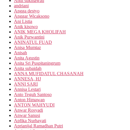
Andi sukmawati
andriani
Angga destyo
Anggar Wicaksono
Ani Listia
Anik kisowo
ANIK MEGA KHOLIFAH
Anik Purwantini
ANINATUL FUAD
Anisa Mumtaz
Anisah
Anita Agustin
Anita Sri Puspitaningrum
Anita subaidah
ANNA MUFIDATUL CHASANAH
ANNESA, HJ
ANNI SARI
Annisa Lestari
Anto Teguh Santoso
Anton Himawan
ANTON WAHYUDI
Anwar Rosyadi
Anwar Sanusi
Apfika Nurhayati
Aprianijal Ramadhan Putri