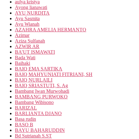
aulya kristya
Ayong lianawati
AYU NURDITA
Ayu Sasmita
Ayu Wianah
AZAHRA AMELIA HERMANTO
Azimar
Aziza Sulfanah
AZWIR AR
BA’UT ISMAWATI
Bada Wati
Baihaki
BAIQ EMA SARTIKA
BAIQ MAHYUNIATI FITRIANI, SH
BAIQ NURLAILI
BAIQ SRIASTUTI, S. Ag
Bambang Iwan Murwohadi
BAMBANG PURWOKO
Bambang Wibisono
BARIZAL
BARLIANTA DJANO
Basa rudin
BASO B
BAYU BAHARUDDIN
Bd Sutrianah S.ST