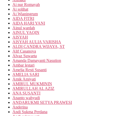
Ai nur Romayah
Ai solihat
Ai Wianingrum
AIDA FITRI
AIDA HARI YANI
Ainul wardah
AINUL YAQIN
AISYAH
AISYAH AULIA VARISHA
ALDI CANDRA WIJAYA, ST
Alif Casanova
Alvaz Suwarta
Amanda Damayanti Nasution
Ambar lestari
Amelia Resti Susanti
AMELIA SARI
Amik Amiyati
AMIRUL MUKMININ
AMIRULLAH AL AZIZ
ANA SUSANTI
Ananto wahyudi
ANDARUKMI SETYA PRAWESI
Anderina
Andi Sukma Perdana