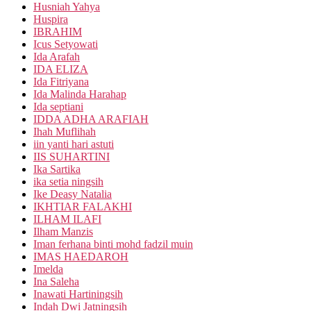
Husniah Yahya
Huspira
IBRAHIM
Icus Setyowati
Ida Arafah
IDA ELIZA
Ida Fitriyana
Ida Malinda Harahap
Ida septiani
IDDA ADHA ARAFIAH
Ihah Muflihah
iin yanti hari astuti
IIS SUHARTINI
Ika Sartika
ika setia ningsih
Ike Deasy Natalia
IKHTIAR FALAKHI
ILHAM ILAFI
Ilham Manzis
Iman ferhana binti mohd fadzil muin
IMAS HAEDAROH
Imelda
Ina Saleha
Inawati Hartiningsih
Indah Dwi Jatningsih