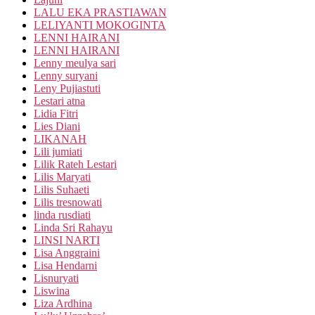
LALU EKA PRASTIAWAN
LELIYANTI MOKOGINTA
LENNI HAIRANI
LENNI HAIRANI
Lenny meulya sari
Lenny suryani
Leny Pujiastuti
Lestari atna
Lidia Fitri
Lies Diani
LIKANAH
Lili jumiati
Lilik Rateh Lestari
Lilis Maryati
Lilis Suhaeti
Lilis tresnowati
linda rusdiati
Linda Sri Rahayu
LINSI NARTI
Lisa Anggraini
Lisa Hendarni
Lisnuryati
Liswina
Liza Ardhina