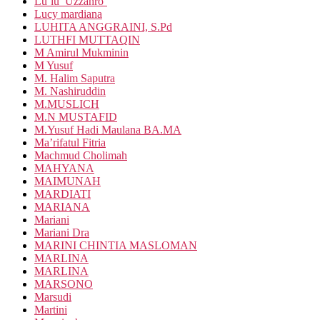
Lu’lu’ Uzzahro’
Lucy mardiana
LUHITA ANGGRAINI, S.Pd
LUTHFI MUTTAQIN
M Amirul Mukminin
M Yusuf
M. Halim Saputra
M. Nashiruddin
M.MUSLICH
M.N MUSTAFID
M.Yusuf Hadi Maulana BA.MA
Ma’rifatul Fitria
Machmud Cholimah
MAHYANA
MAIMUNAH
MARDIATI
MARIANA
Mariani
Mariani Dra
MARINI CHINTIA MASLOMAN
MARLINA
MARLINA
MARSONO
Marsudi
Martini