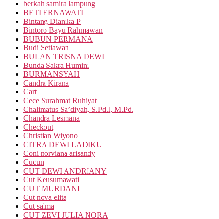
berkah samira lampung
BETI ERNAWATI
Bintang Dianika P
Bintoro Bayu Rahmawan
BUBUN PERMANA
Budi Setiawan
BULAN TRISNA DEWI
Bunda Sakra Humini
BURMANSYAH
Candra Kirana
Cart
Cece Surahmat Ruhiyat
Chalimatus Sa’diyah, S.Pd.I, M.Pd.
Chandra Lesmana
Checkout
Christian Wiyono
CITRA DEWI LADIKU
Coni norviana arisandy
Cucun
CUT DEWI ANDRIANY
Cut Keusumawati
CUT MURDANI
Cut nova elita
Cut salma
CUT ZEVI JULIA NORA