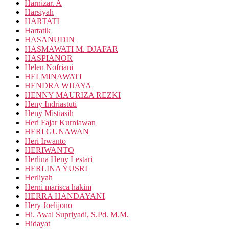
Harnizar. A
Harsiyah
HARTATI
Hartatik
HASANUDIN
HASMAWATI M. DJAFAR
HASPIANOR
Helen Nofriani
HELMINAWATI
HENDRA WIJAYA
HENNY MAURIZA REZKI
Heny Indriastuti
Heny Mistiasih
Heri Fajar Kurniawan
HERI GUNAWAN
Heri Irwanto
HERIWANTO
Herlina Heny Lestari
HERLINA YUSRI
Herliyah
Herni marisca hakim
HERRA HANDAYANI
Hery Joelijono
Hi. Awal Supriyadi, S.Pd. M.M.
Hidayat