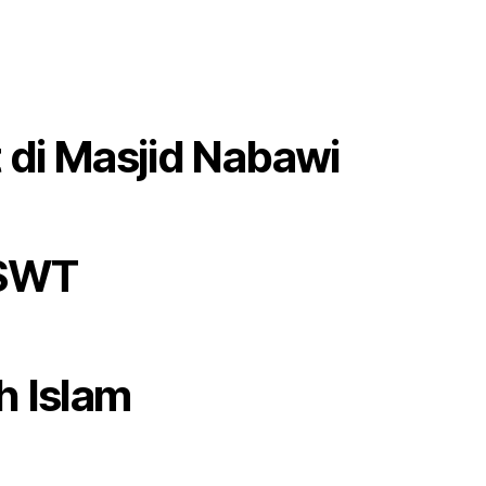
t di Masjid Nabawi
 SWT
 Islam