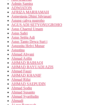
Admin Samira
ADWIATON
AFRIZA MARHAMAH
Agnestasia Dhini Silviasari
Agung cahya nugroho
AGUS ADI SETYONUGROHO
Agus Chaerul Umam
Agus Safei
Agus Setija Adi
Agus Tanto Dewa Suri i
Agusnita Helvi Munar
Agustina
Ahmad Ahyani
Ahmad Arifin
AHMAD BAIHAQI
AHMAD BAYUADI AZIS
Ahmad Fauzi
AHMAD KHANIF
Ahmad Rifai
AHMAD SAEPUDIN
Ahmad Sodiq
Ahmad Susanto
Ahmad Syarifudin
Ahmadi
Ai nur Romayah