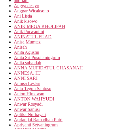
andriani
Angga destyo
Anggar Wicaksono
Ani Listia
Anik kisowo
ANIK MEGA KHOLIFAH
Anik Purwantini
ANINATUL FUAD
Anisa Mumtaz
Anisah
Anita Agustin
Anita Sri Puspitaningrum
Anita subaidah
ANNA MUFIDATUL CHASANAH
ANNESA, HJ
ANNI SARI
Annisa Lestari
Anto Teguh Santoso
Anton Himawan
ANTON WAHYUDI
Anwar Rosyadi
Anwar Sanusi
Apfika Nurhayati
Aprianijal Ramadhan Putri
Apriyanti Setyaningrum