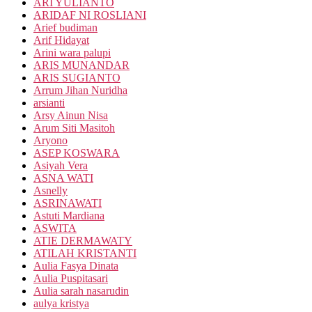
ARI YULIANTO
ARIDAF NI ROSLIANI
Arief budiman
Arif Hidayat
Arini wara palupi
ARIS MUNANDAR
ARIS SUGIANTO
Arrum Jihan Nuridha
arsianti
Arsy Ainun Nisa
Arum Siti Masitoh
Aryono
ASEP KOSWARA
Asiyah Vera
ASNA WATI
Asnelly
ASRINAWATI
Astuti Mardiana
ASWITA
ATIE DERMAWATY
ATILAH KRISTANTI
Aulia Fasya Dinata
Aulia Puspitasari
Aulia sarah nasarudin
aulya kristya