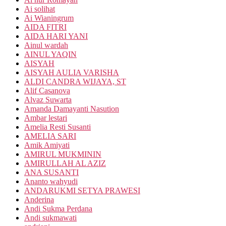
Ai solihat
Ai Wianingrum
AIDA FITRI
AIDA HARI YANI
Ainul wardah
AINUL YAQIN
AISYAH
AISYAH AULIA VARISHA
ALDI CANDRA WIJAYA, ST
Alif Casanova
Alvaz Suwarta
Amanda Damayanti Nasution
Ambar lestari
Amelia Resti Susanti
AMELIA SARI
Amik Amiyati
AMIRUL MUKMININ
AMIRULLAH AL AZIZ
ANA SUSANTI
Ananto wahyudi
ANDARUKMI SETYA PRAWESI
Anderina
Andi Sukma Perdana
Andi sukmawati