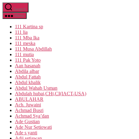
Skip
Search
to
the
Menu
content
111 Kartina sp
111 lia
111 Mba Ika
111 meska
111 Musa Abdillah
111 mutia
111 Pak Yoto
Aan hasanah
Abdila albar
Abdul Fattah
Abdul khalik
Abdul Wahab Usman
Abdulah hubai,CHt,CI(IACT-USA)
ABULAHAR
Ach. Juwaini
Achmad Busri
Achmad Sya’dan
Ade Gustian
Ade Nur Setiowati
Ade s yanti
Adji setiawan