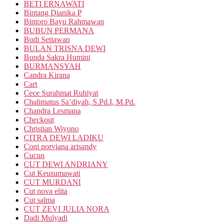
BETI ERNAWATI
Bintang Dianika P
Bintoro Bayu Rahmawan
BUBUN PERMANA
Budi Setiawan
BULAN TRISNA DEWI
Bunda Sakra Humini
BURMANSYAH
Candra Kirana
Cart
Cece Surahmat Ruhiyat
Chalimatus Sa’diyah, S.Pd.I, M.Pd.
Chandra Lesmana
Checkout
Christian Wiyono
CITRA DEWI LADIKU
Coni norviana arisandy
Cucun
CUT DEWI ANDRIANY
Cut Keusumawati
CUT MURDANI
Cut nova elita
Cut salma
CUT ZEVI JULIA NORA
Dadi Mulyadi