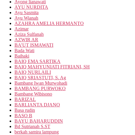
Ayong lianawati
AYU NURDITA
Ayu Sasmita
Ayu Wianah
AZAHRA AMELIA HERMANTO
Azimar
Aziza Sulfanah
AZWIR AR
BA’UT ISMAWATI
Bada Wati
Baihaki
BAIQ EMA SARTIKA
BAIQ MAHYUNIATI FITRIANI, SH
BAIQ NURLAILI
BAIQ SRIASTUTI, S. Ag
Bambang Iwan Murwohadi
BAMBANG PURWOKO
Bambang Wibisono
BARIZAL
BARLIANTA DJANO
Basa rudin
BASO B
BAYU BAHARUDDIN
Bd Sutrianah S.ST
berkah samira lampung