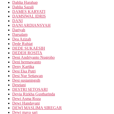
Dahlia Harahap
Dahlia Sazali
DAMES KARYATI
DAMSIWAL IDRIS
DANI
DANI ARDIANSYAH
Dariyah
Darsalam
Dea Azizah
Dede Ruhiat
DEDE SUKAESIH
DEDEH ROSITA
Deni Andriyanto Nugroho
Deni hermawanto
Deny Kartika
Desi Eka Putri
Desi Nur Setiawan
Desi susianingsih
Desriani
DESTRI SETOSARI
Devia Rizkha Gustharinda
Dewi Asma Roza
Dewi Handayani
DEWI MASLIMA SIREGAR
Dewi maya sari