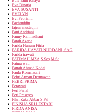
Euis Yanti rohaya
Eva Dinaria
EVA SUSANTI
EVELYN
Evi Febrianti
Fachruddin
fajrun mustaqim
Fani Andriani
Fanny Rahmadhani
Farah Azaria
Farida Hanum Fitria
FARIDA HAYATI NURDANI, SAG
Farida irawati
FATIMAH MZA,S.Sos,M.Sc
Fatma wati
Fatrah Ahmad Kodai
Faula Komalasari
Febri Arman Dermawan
FEBRI PRIMA
Ferawati
Feri Ferial
Feri Prasetyo
Fikri Zaka Akbar S.Psi
FINISHA SRI LESTARI
FIRDA ANISA