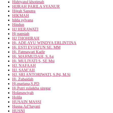
Hidriyatul khotimah
HIJRAH PARILA SYANUR
Hijrah Saputra
HIKMAH
hilda sylvana
Hindun
HJ HERAWATI
Hj napsiah
HJ THOHIRAH
Hj. ADE AYU WINDYA ERLINTINA
Hj. ESTI EVIATUN SE. MM
Hj. Fatmawati Kadir
Hj. MAHMUDAH, S.Ag
Hj. MULIYATI S, SE Msi
HJ. NAFAAH
HJ. SAM’AH
HJ. SRI ANTORIWATI, S.Pd, M.Si
Hj. Zubaidah
Hj.mariana,S.PD
Hj.Putri zulaikha siregar
Holanawiyah
Holila
HUSAIN MASSI
Husna Ad’hayani
HUSNI