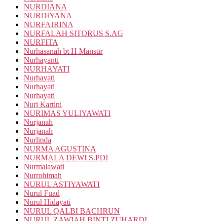
NURDIANA
NURDIYANA
NURFAJRINA
NURFALAH SITORUS S.AG
NURFITA
Nurhasanah bt H Mansur
Nurhayanti
NURHAYATI
Nurhayati
Nurhayati
Nurhayati
Nuri Kartini
NURIMAS YULIYAWATI
Nurjanah
Nurjanah
Nurlinda
NURMA AGUSTINA
NURMALA DEWI S.PDI
Nurmalawati
Nurrohimah
NURUL ASTIYAWATI
Nurul Fuad
Nurul Hidayati
NURUL QALBI BACHRUN
NURUL ZAWIAH BINTI ZUHARDI