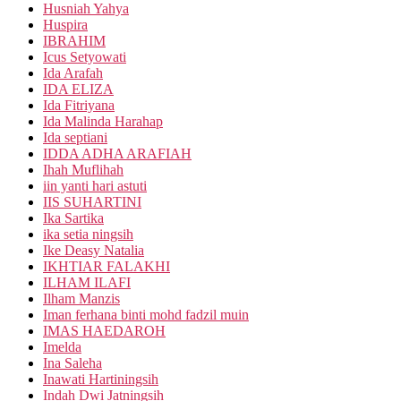
Husniah Yahya
Huspira
IBRAHIM
Icus Setyowati
Ida Arafah
IDA ELIZA
Ida Fitriyana
Ida Malinda Harahap
Ida septiani
IDDA ADHA ARAFIAH
Ihah Muflihah
iin yanti hari astuti
IIS SUHARTINI
Ika Sartika
ika setia ningsih
Ike Deasy Natalia
IKHTIAR FALAKHI
ILHAM ILAFI
Ilham Manzis
Iman ferhana binti mohd fadzil muin
IMAS HAEDAROH
Imelda
Ina Saleha
Inawati Hartiningsih
Indah Dwi Jatningsih