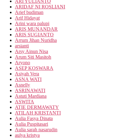
ARI YULIANTO
ARIDAF NI ROSLIANI
Arief budiman
Arif Hidayat
Arini wara palupi
ARIS MUNANDAR
ARIS SUGIANTO
Arrum Jihan Nuridha
arsianti
Arsy Ainun Nisa
Arum Siti Masitoh
Aryono
ASEP KOSWARA
Asiyah Vera
ASNA WATI
Asnelly
ASRINAWATI
Astuti Mardiana
ASWITA
ATIE DERMAWATY
ATILAH KRISTANTI
Aulia Fasya Dinata
Aulia Puspitasari
Aulia sarah nasarudin
aulya kristya