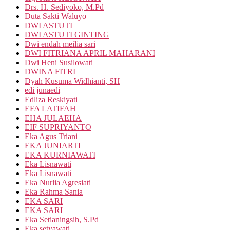
Drs. H. Sediyoko, M.Pd
Duta Sakti Waluyo
DWI ASTUTI
DWI ASTUTI GINTING
Dwi endah meilia sari
DWI FITRIANA APRIL MAHARANI
Dwi Heni Susilowati
DWINA FITRI
Dyah Kusuma Widhianti, SH
edi junaedi
Edliza Reskiyati
EFA LATIFAH
EHA JULAEHA
EIF SUPRIYANTO
Eka Agus Triani
EKA JUNIARTI
EKA KURNIAWATI
Eka Lisnawati
Eka Lisnawati
Eka Nurlia Agresiati
Eka Rahma Sania
EKA SARI
EKA SARI
Eka Setianingsih, S.Pd
Eka setyawati