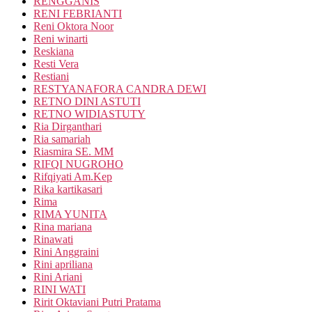
RENGGANIS
RENI FEBRIANTI
Reni Oktora Noor
Reni winarti
Reskiana
Resti Vera
Restiani
RESTYANAFORA CANDRA DEWI
RETNO DINI ASTUTI
RETNO WIDIASTUTY
Ria Dirganthari
Ria samariah
Riasmira SE. MM
RIFQI NUGROHO
Rifqiyati Am.Kep
Rika kartikasari
Rima
RIMA YUNITA
Rina mariana
Rinawati
Rini Anggraini
Rini apriliana
Rini Ariani
RINI WATI
Ririt Oktaviani Putri Pratama