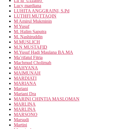
Lu’lu’ Uzzahro’
Lucy mardiana
LUHITA ANGGRAINI, S.Pd
LUTHFI MUTTAQIN
M Amirul Mukminin
M Yusuf
M. Halim Saputra
M. Nashiruddin
M.MUSLICH
M.N MUSTAFID
M.Yusuf Hadi Maulana BA.MA
Ma’rifatul Fitria
Machmud Cholimah
MAHYANA
MAIMUNAH
MARDIATI
MARIANA
Mariani
Mariani Dra
MARINI CHINTIA MASLOMAN
MARLINA
MARLINA
MARSONO
Marsudi
Martini