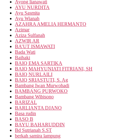
Ayong lianawati
AYU NURDITA
Ayu Sasmita
Ayu Wianah
AZAHRA AMELIA HERMANTO
Azimar
Aziza Sulfanah
AZWIR AR
BA’UT ISMAWATI
Bada Wati
Baihaki
BAIQ EMA SARTIKA
BAIQ MAHYUNIATI FITRIANI, SH
BAIQ NURLAILI
BAIQ SRIASTUTI, S. Ag
Bambang Iwan Murwohadi
BAMBANG PURWOKO
Bambang Wibisono
BARIZAL
BARLIANTA DJANO
Basa rudin
BASO B
BAYU BAHARUDDIN
Bd Sutrianah S.ST
berkah samira lampung