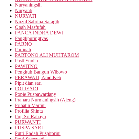
Nuryaningsih
Nuryanti
NURYATI
Nuzul Sabrina Saragih
Opah Masfufah
PANCA INDRA DEWI
Panglipuringtyas
PARNO
Partinah
PARTONO ALI MUHTAROM
Pasti Yunita
PAWITNO
Pengkuh Bangun Wibowo
PERAWATI, Amd.Keb
Pipit dian sari
POLIYADI
Popie Puspawardany
Prahara Nurmaningsih (Ajeng)
Prihatin Martini
Profilia Shinta
Puji Sri Rahayu
PURWANTI
PUSPA SARI
Putri Endah Puspitorini
Putri Saraswati