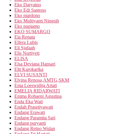
Eko Daryatno
Eko Edi Santoso
Eko mardono
Eko Multiyanti Ningsih
Eko nupianto
EKO SUMARGO
Ela Renata
Elfera Lubis
Eli Sjafaah
Elis Nurtiyeti
ELISA
Elsa Deviana Hapsari
Elti Karokarika
ELVI SUSANTI
Elvina Renosa,AMTG,SKM
Ema Loeswidija Artati
EMELIA RIDARWATI
Emma Rohaeni Agustina
Enda Eka Wati
Endah Prasetiyawati
Endang Erawati
Endang Paramita Sari
Endang puryanti
Endang Retno Wulan
Endang Tri Hartati