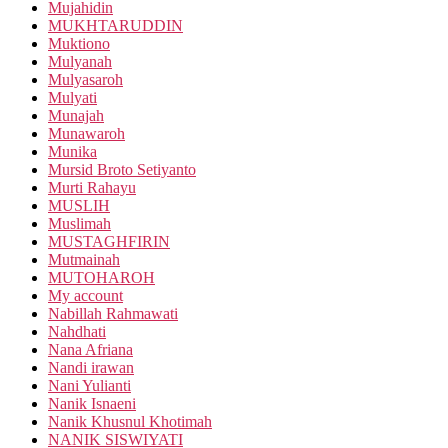
Mujahidin
MUKHTARUDDIN
Muktiono
Mulyanah
Mulyasaroh
Mulyati
Munajah
Munawaroh
Munika
Mursid Broto Setiyanto
Murti Rahayu
MUSLIH
Muslimah
MUSTAGHFIRIN
Mutmainah
MUTOHAROH
My account
Nabillah Rahmawati
Nahdhati
Nana Afriana
Nandi irawan
Nani Yulianti
Nanik Isnaeni
Nanik Khusnul Khotimah
NANIK SISWIYATI