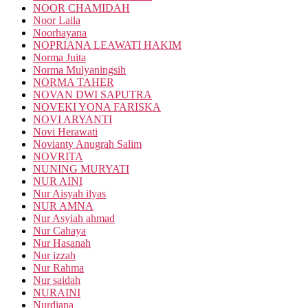
NOOR CHAMIDAH
Noor Laila
Noorhayana
NOPRIANA LEAWATI HAKIM
Norma Juita
Norma Mulyaningsih
NORMA TAHER
NOVAN DWI SAPUTRA
NOVEKI YONA FARISKA
NOVI ARYANTI
Novi Herawati
Novianty Anugrah Salim
NOVRITA
NUNING MURYATI
NUR AINI
Nur Aisyah ilyas
NUR AMNA
Nur Asyiah ahmad
Nur Cahaya
Nur Hasanah
Nur izzah
Nur Rahma
Nur saidah
NURAINI
Nurdiana