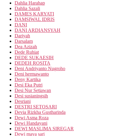
Dahlia Harahap
Dahlia Sazali
DAMES KARYATI
DAMSIWAL IDRIS
DANI
DANI ARDIANSYAH
Dariyah
Darsalam
Dea Azizah
Dede Ruhiat
DEDE SUKAESIH
DEDEH ROSITA
Deni Andriyanto Nugroho
Deni hermawanto
Deny Kartika
Desi Eka Putri
Desi Nur Setiawan
Desi susianingsih
Desriani
DESTRI SETOSARI
Devia Rizkha Gustharinda
Dewi Asma Roza
Dewi Handayani
DEWI MASLIMA SIREGAR
Dewi maya sari