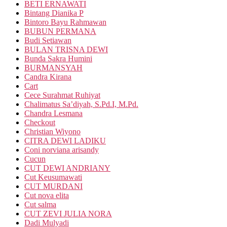
BETI ERNAWATI
Bintang Dianika P
Bintoro Bayu Rahmawan
BUBUN PERMANA
Budi Setiawan
BULAN TRISNA DEWI
Bunda Sakra Humini
BURMANSYAH
Candra Kirana
Cart
Cece Surahmat Ruhiyat
Chalimatus Sa’diyah, S.Pd.I, M.Pd.
Chandra Lesmana
Checkout
Christian Wiyono
CITRA DEWI LADIKU
Coni norviana arisandy
Cucun
CUT DEWI ANDRIANY
Cut Keusumawati
CUT MURDANI
Cut nova elita
Cut salma
CUT ZEVI JULIA NORA
Dadi Mulyadi