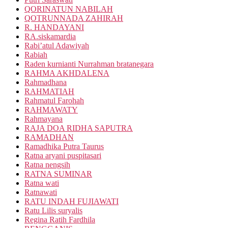
QORINATUN NABILAH
QOTRUNNADA ZAHIRAH
R. HANDAYANI
RA.siskamardia
Rabi’atul Adawiyah
Rabiah
Raden kurnianti Nurrahman bratanegara
RAHMA AKHDALENA
Rahmadhana
RAHMATIAH
Rahmatul Farohah
RAHMAWATY
Rahmayana
RAJA DOA RIDHA SAPUTRA
RAMADHAN
Ramadhika Putra Taurus
Ratna aryani puspitasari
Ratna nengsih
RATNA SUMINAR
Ratna wati
Ratnawati
RATU INDAH FUJIAWATI
Ratu Lilis suryalis
Regina Ratih Fardhila