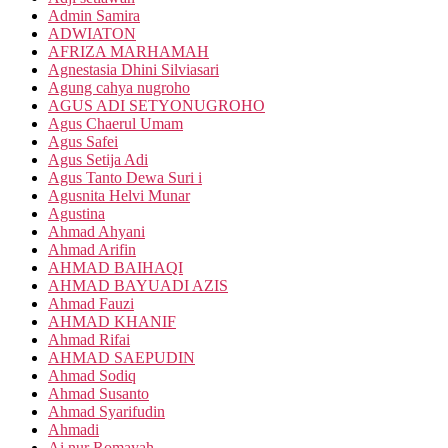
Admin Samira
ADWIATON
AFRIZA MARHAMAH
Agnestasia Dhini Silviasari
Agung cahya nugroho
AGUS ADI SETYONUGROHO
Agus Chaerul Umam
Agus Safei
Agus Setija Adi
Agus Tanto Dewa Suri i
Agusnita Helvi Munar
Agustina
Ahmad Ahyani
Ahmad Arifin
AHMAD BAIHAQI
AHMAD BAYUADI AZIS
Ahmad Fauzi
AHMAD KHANIF
Ahmad Rifai
AHMAD SAEPUDIN
Ahmad Sodiq
Ahmad Susanto
Ahmad Syarifudin
Ahmadi
Ai nur Romayah