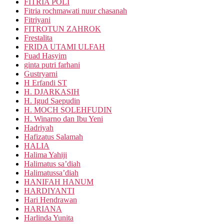
FITRIA POLI
Fitria rochmawati nuur chasanah
Fitriyani
FITROTUN ZAHROK
Frestalita
FRIDA UTAMI ULFAH
Fuad Hasyim
ginta putri farhani
Gustryarni
H Erfandi ST
H. DJARKASIH
H. Igud Saepudin
H. MOCH SOLEHFUDIN
H. Winarno dan Ibu Yeni
Hadriyah
Hafizatus Salamah
HALIA
Halima Yahiji
Halimatus sa’diah
Halimatussa’diah
HANIFAH HANUM
HARDIYANTI
Hari Hendrawan
HARIANA
Harlinda Yunita