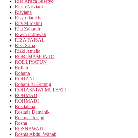
Risa Arisca Susetyo
Riska Noviani
Risviana
Risya fianicha
Rita Mirdahni
Rita Zaharah
Riwin indrawati
RIZA FAISAL
Riza Sofia
Rizki Amelia
ROBI MAMONTO
RODLIYATUN
Rofiah
Rohana
ROHANI
Rohani Br Ginting
ROHASNIWI MULYATI
ROHMAD
ROHMADI
Rosdalena
Rosiada Damanik
Rosmiasih s.pd
Rosna
ROSNAWATI
Rosnia Abdul Wahab