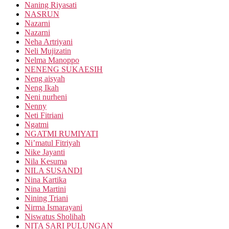
Naning Riyasati
NASRUN
Nazarni
Nazarni
Neha Artriyani
Neli Mujizatin
Nelma Manoppo
NENENG SUKAESIH
Neng aisyah
Neng Ikah
Neni nurheni
Nenny
Neti Fitriani
Ngatmi
NGATMI RUMIYATI
Ni’matul Fitriyah
Nike Jayanti
Nila Kesuma
NILA SUSANDI
Nina Kartika
Nina Martini
Nining Triani
Nirma Ismarayani
Niswatus Sholihah
NITA SARI PULUNGAN