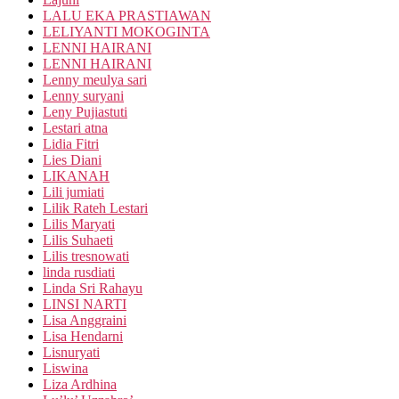
LALU EKA PRASTIAWAN
LELIYANTI MOKOGINTA
LENNI HAIRANI
LENNI HAIRANI
Lenny meulya sari
Lenny suryani
Leny Pujiastuti
Lestari atna
Lidia Fitri
Lies Diani
LIKANAH
Lili jumiati
Lilik Rateh Lestari
Lilis Maryati
Lilis Suhaeti
Lilis tresnowati
linda rusdiati
Linda Sri Rahayu
LINSI NARTI
Lisa Anggraini
Lisa Hendarni
Lisnuryati
Liswina
Liza Ardhina