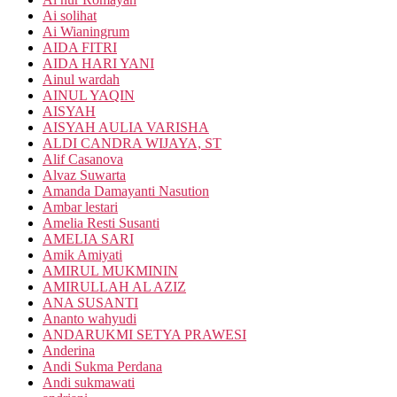
Ai solihat
Ai Wianingrum
AIDA FITRI
AIDA HARI YANI
Ainul wardah
AINUL YAQIN
AISYAH
AISYAH AULIA VARISHA
ALDI CANDRA WIJAYA, ST
Alif Casanova
Alvaz Suwarta
Amanda Damayanti Nasution
Ambar lestari
Amelia Resti Susanti
AMELIA SARI
Amik Amiyati
AMIRUL MUKMININ
AMIRULLAH AL AZIZ
ANA SUSANTI
Ananto wahyudi
ANDARUKMI SETYA PRAWESI
Anderina
Andi Sukma Perdana
Andi sukmawati