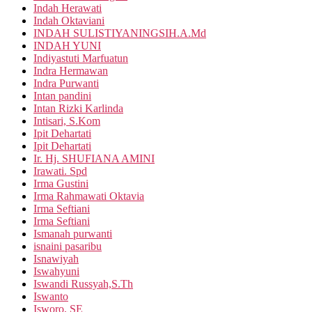
Indah Herawati
Indah Oktaviani
INDAH SULISTIYANINGSIH.A.Md
INDAH YUNI
Indiyastuti Marfuatun
Indra Hermawan
Indra Purwanti
Intan pandini
Intan Rizki Karlinda
Intisari, S.Kom
Ipit Dehartati
Ipit Dehartati
Ir. Hj. SHUFIANA AMINI
Irawati. Spd
Irma Gustini
Irma Rahmawati Oktavia
Irma Seftiani
Irma Seftiani
Ismanah purwanti
isnaini pasaribu
Isnawiyah
Iswahyuni
Iswandi Russyah,S.Th
Iswanto
Isworo, SE