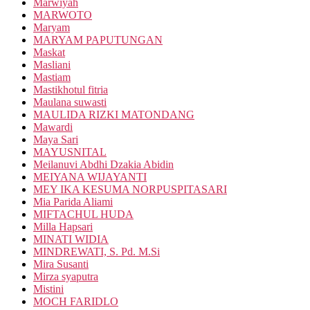
Marwiyah
MARWOTO
Maryam
MARYAM PAPUTUNGAN
Maskat
Masliani
Mastiam
Mastikhotul fitria
Maulana suwasti
MAULIDA RIZKI MATONDANG
Mawardi
Maya Sari
MAYUSNITAL
Meilanuvi Abdhi Dzakia Abidin
MEIYANA WIJAYANTI
MEY IKA KESUMA NORPUSPITASARI
Mia Parida Aliami
MIFTACHUL HUDA
Milla Hapsari
MINATI WIDIA
MINDREWATI, S. Pd. M.Si
Mira Susanti
Mirza syaputra
Mistini
MOCH FARIDLO