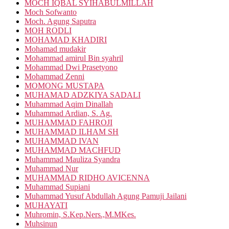
MOCH IQBAL SYIHABULMILLAH
Moch Sofwanto
Moch. Agung Saputra
MOH RODLI
MOHAMAD KHADIRI
Mohamad mudakir
Mohammad amirul Bin syahril
Mohammad Dwi Prasetyono
Mohammad Zenni
MOMONG MUSTAPA
MUHAMAD ADZKIYA SADALI
Muhammad Aqim Dinallah
Muhammad Ardian, S. Ag.
MUHAMMAD FAHROJI
MUHAMMAD ILHAM SH
MUHAMMAD IVAN
MUHAMMAD MACHFUD
Muhammad Mauliza Syandra
Muhammad Nur
MUHAMMAD RIDHO AVICENNA
Muhammad Supiani
Muhammad Yusuf Abdullah Agung Pamuji Jailani
MUHAYATI
Muhromin, S.Kep.Ners.,M.MKes.
Muhsinun