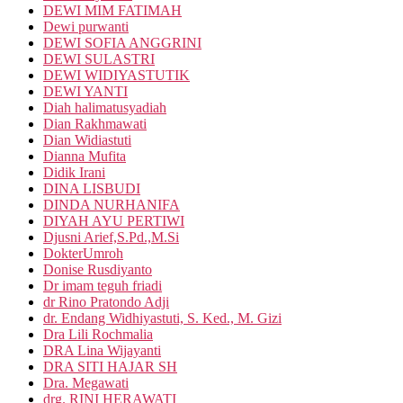
DEWI MIM FATIMAH
Dewi purwanti
DEWI SOFIA ANGGRINI
DEWI SULASTRI
DEWI WIDIYASTUTIK
DEWI YANTI
Diah halimatusyadiah
Dian Rakhmawati
Dian Widiastuti
Dianna Mufita
Didik Irani
DINA LISBUDI
DINDA NURHANIFA
DIYAH AYU PERTIWI
Djusni Arief,S.Pd.,M.Si
DokterUmroh
Donise Rusdiyanto
Dr imam teguh friadi
dr Rino Pratondo Adji
dr. Endang Widhiyastuti, S. Ked., M. Gizi
Dra Lili Rochmalia
DRA Lina Wijayanti
DRA SITI HAJAR SH
Dra. Megawati
drg. RINI HERAWATI