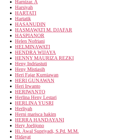
Harnizar. A
Harsiyah
HARTATI
Hartatik
HASANUDIN
HASMAWATI M. DJAFAR
HASPIANOR
Helen Nofriani
HELMINAWATI
HENDRA WIJAYA
HENNY MAURIZA REZKI
Heny Indriastuti
Heny Mistiasih
Heri Fajar Kurniawan
HERI GUNAWAN
Heri Irwanto
HERIWANTO
Herlina Heny Lestari
HERLINA YUSRI
Herliyah
Herni marisca hakim
HERRA HANDAYANI
Hery Joelijono
Hi. Awal Supriyadi, S.Pd. M.M.
Hidayat