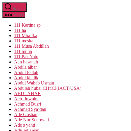
Skip
Search
to
the
Menu
content
111 Kartina sp
111 lia
111 Mba Ika
111 meska
111 Musa Abdillah
111 mutia
111 Pak Yoto
Aan hasanah
Abdila albar
Abdul Fattah
Abdul khalik
Abdul Wahab Usman
Abdulah hubai,CHt,CI(IACT-USA)
ABULAHAR
Ach. Juwaini
Achmad Busri
Achmad Sya’dan
Ade Gustian
Ade Nur Setiowati
Ade s yanti
Adji setiawan