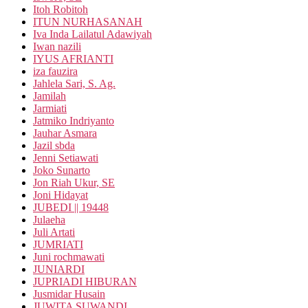
Itoh Robitoh
ITUN NURHASANAH
Iva Inda Lailatul Adawiyah
Iwan nazili
IYUS AFRIANTI
iza fauzira
Jahlela Sari, S. Ag.
Jamilah
Jarmiati
Jatmiko Indriyanto
Jauhar Asmara
Jazil sbda
Jenni Setiawati
Joko Sunarto
Jon Riah Ukur, SE
Joni Hidayat
JUBEDI || 19448
Julaeha
Juli Artati
JUMRIATI
Juni rochmawati
JUNIARDI
JUPRIADI HIBURAN
Jusmidar Husain
JUWITA SUWANDI