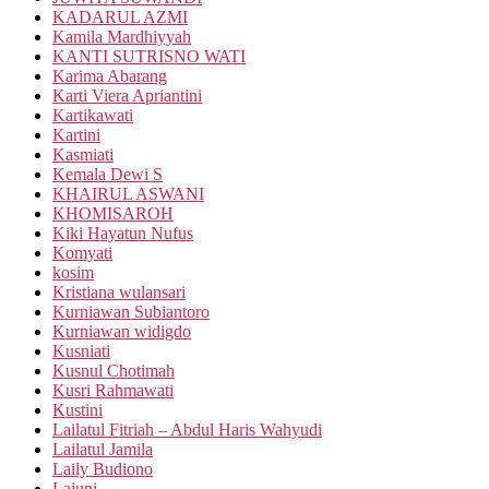
KADARUL AZMI
Kamila Mardhiyyah
KANTI SUTRISNO WATI
Karima Abarang
Karti Viera Apriantini
Kartikawati
Kartini
Kasmiati
Kemala Dewi S
KHAIRUL ASWANI
KHOMISAROH
Kiki Hayatun Nufus
Komyati
kosim
Kristiana wulansari
Kurniawan Subiantoro
Kurniawan widigdo
Kusniati
Kusnul Chotimah
Kusri Rahmawati
Kustini
Lailatul Fitriah – Abdul Haris Wahyudi
Lailatul Jamila
Laily Budiono
Lajuni