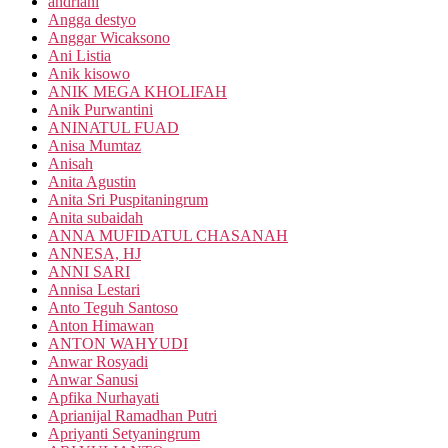
andriani
Angga destyo
Anggar Wicaksono
Ani Listia
Anik kisowo
ANIK MEGA KHOLIFAH
Anik Purwantini
ANINATUL FUAD
Anisa Mumtaz
Anisah
Anita Agustin
Anita Sri Puspitaningrum
Anita subaidah
ANNA MUFIDATUL CHASANAH
ANNESA, HJ
ANNI SARI
Annisa Lestari
Anto Teguh Santoso
Anton Himawan
ANTON WAHYUDI
Anwar Rosyadi
Anwar Sanusi
Apfika Nurhayati
Aprianijal Ramadhan Putri
Apriyanti Setyaningrum