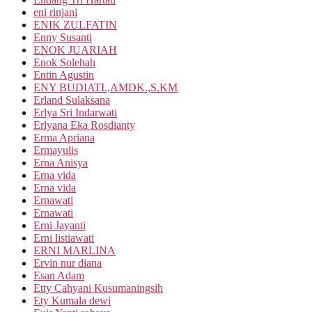
eni rinjani
ENIK ZULFATIN
Enny Susanti
ENOK JUARIAH
Enok Solehah
Entin Agustin
ENY BUDIATI.,AMDK.,S.KM
Erland Sulaksana
Erlya Sri Indarwati
Erlyana Eka Rosdianty
Erma Apriana
Ermayulis
Erna Anisya
Erna vida
Erna vida
Ernawati
Ernawati
Erni Jayanti
Erni listiawati
ERNI MARLINA
Ervin nur diana
Esan Adam
Etty Cahyani Kusumaningsih
Ety Kumala dewi