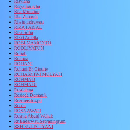
Risviana
Risya fianicha
Rita Mirdahni
Rita Zaharah
Riwin indrawati
RIZA FAISAL
Riza Sofia
Rizki Amelia
ROBI MAMONTO
RODLIYATUN
Rofiah
Rohana
ROHANI
Rohani Br Ginting
ROHASNIWI MULYATI
ROHMAD
ROHMADI
Rosdalena
Rosiada Damanik
Rosmiasih s.pd
Rosna
ROSNAWATI
Rosnia Abdul Wahab
Rr Endarwati Setyaningrum
RSH SULISTIYANI