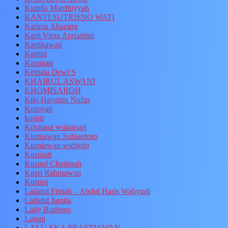
Kamila Mardhiyyah
KANTI SUTRISNO WATI
Karima Abarang
Karti Viera Apriantini
Kartikawati
Kartini
Kasmiati
Kemala Dewi S
KHAIRUL ASWANI
KHOMISAROH
Kiki Hayatun Nufus
Komyati
kosim
Kristiana wulansari
Kurniawan Subiantoro
Kurniawan widigdo
Kusniati
Kusnul Chotimah
Kusri Rahmawati
Kustini
Lailatul Fitriah – Abdul Haris Wahyudi
Lailatul Jamila
Laily Budiono
Lajuni
LALU EKA PRASTIAWAN