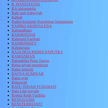
R. HANDAYANI
RA.siskamardia
Rabi’atul Adawiyah
Rabiah
Raden kurnianti Nurrahman bratanegara
RAHMA AKHDALENA
Rahmadhana
RAHMATIAH
Rahmatul Farohah
RAHMAWATY
Rahmayana
RAJA DOA RIDHA SAPUTRA
RAMADHAN
Ramadhika Putra Taurus
Ratna aryani puspitasari
Ratna nengsih
RATNA SUMINAR
Ratna wati
Ratnawati
RATU INDAH FUJIAWATI
Ratu Lilis suryalis
Regina Ratih Fardhila
RENGGANIS
RENI FEBRIANTI