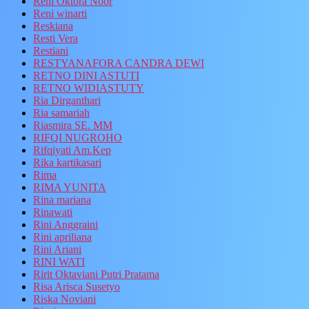
Reni Oktora Noor
Reni winarti
Reskiana
Resti Vera
Restiani
RESTYANAFORA CANDRA DEWI
RETNO DINI ASTUTI
RETNO WIDIASTUTY
Ria Dirganthari
Ria samariah
Riasmira SE. MM
RIFQI NUGROHO
Rifqiyati Am.Kep
Rika kartikasari
Rima
RIMA YUNITA
Rina mariana
Rinawati
Rini Anggraini
Rini apriliana
Rini Ariani
RINI WATI
Ririt Oktaviani Putri Pratama
Risa Arisca Susetyo
Riska Noviani