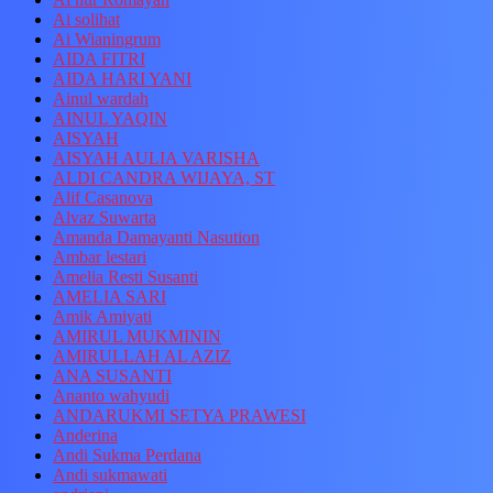
Ai solihat
Ai Wianingrum
AIDA FITRI
AIDA HARI YANI
Ainul wardah
AINUL YAQIN
AISYAH
AISYAH AULIA VARISHA
ALDI CANDRA WIJAYA, ST
Alif Casanova
Alvaz Suwarta
Amanda Damayanti Nasution
Ambar lestari
Amelia Resti Susanti
AMELIA SARI
Amik Amiyati
AMIRUL MUKMININ
AMIRULLAH AL AZIZ
ANA SUSANTI
Ananto wahyudi
ANDARUKMI SETYA PRAWESI
Anderina
Andi Sukma Perdana
Andi sukmawati