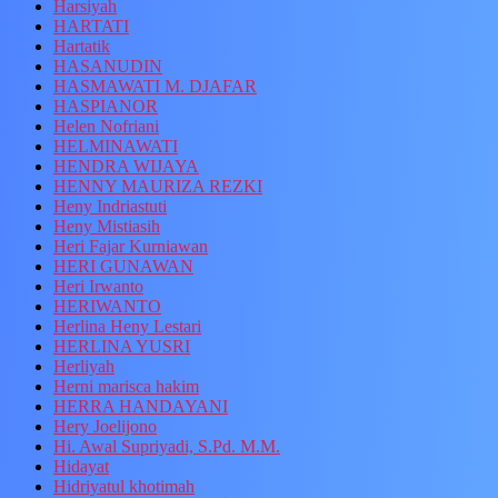
Harsiyah
HARTATI
Hartatik
HASANUDIN
HASMAWATI M. DJAFAR
HASPIANOR
Helen Nofriani
HELMINAWATI
HENDRA WIJAYA
HENNY MAURIZA REZKI
Heny Indriastuti
Heny Mistiasih
Heri Fajar Kurniawan
HERI GUNAWAN
Heri Irwanto
HERIWANTO
Herlina Heny Lestari
HERLINA YUSRI
Herliyah
Herni marisca hakim
HERRA HANDAYANI
Hery Joelijono
Hi. Awal Supriyadi, S.Pd. M.M.
Hidayat
Hidriyatul khotimah