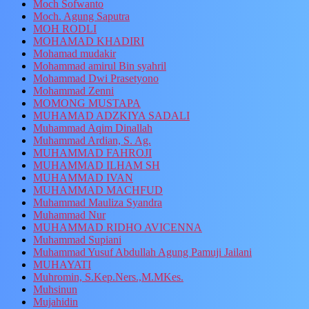
Moch Sofwanto
Moch. Agung Saputra
MOH RODLI
MOHAMAD KHADIRI
Mohamad mudakir
Mohammad amirul Bin syahril
Mohammad Dwi Prasetyono
Mohammad Zenni
MOMONG MUSTAPA
MUHAMAD ADZKIYA SADALI
Muhammad Aqim Dinallah
Muhammad Ardian, S. Ag.
MUHAMMAD FAHROJI
MUHAMMAD ILHAM SH
MUHAMMAD IVAN
MUHAMMAD MACHFUD
Muhammad Mauliza Syandra
Muhammad Nur
MUHAMMAD RIDHO AVICENNA
Muhammad Supiani
Muhammad Yusuf Abdullah Agung Pamuji Jailani
MUHAYATI
Muhromin, S.Kep.Ners.,M.MKes.
Muhsinun
Mujahidin