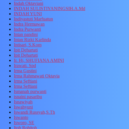
Indah Oktaviani
INDAH SULISTIYANINGSIH.A.Md
INDAH YUNI
Indiyastuti Marfuatun
Indra Hermawan
Indra Purwanti
Intan pandini
Intan Rizki Karlinda
Intisari, S.Kom
Ipit Dehartati
Ipit Dehartati
Ir. Hj. SHUFIANA AMINI
Irawati. Spd
Irma Gustini
Irma Rahmawati Oktavia
Irma Seftiani
Irma Seftiani
Ismanah purwanti
isnaini pasaribu
Isnawiyah
Iswahyuni
Iswandi Russyah,S.Th
Iswanto
Isworo, SE
Itoh Robitoh