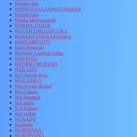
Noorhayana
NOPRIANA LEAWATI HAKIM
Norma Juita
Norma Mulyaningsih
NORMA TAHER
NOVAN DWI SAPUTRA
NOVEKI YONA FARISKA
NOVI ARYANTI
Novi Herawati
Novianty Anugrah Salim
NOVRITA
NUNING MURYATI
NUR AINI
Nur Aisyah ilyas
NUR AMNA
Nur Asyiah ahmad
Nur Cahaya
Nur Hasanah
Nur izzah
Nur Rahma
Nur saidah
NURAINI
Nurdiana
NURDIANA
NURDIYANA