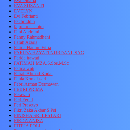
Eva Dinaria
EVA SUSANTI
EVELYN
Evi Febrianti
Fachruddin
fajrun mustaqim
Fani Andriani
Fanny Rahmadhani
Farah Azaria
Farida Hanum Fitria
FARIDA HAYATI NURDANI, SAG
Farida irawati
FATIMAH MZA,S.Sos,M.Sc
Fatma wati
Fatrah Ahmad Kodai
Faula Komalasari
Febri Arman Dermawan
FEBRI PRIMA
Ferawati
Feri Ferial
Feri Prasetyo
Fikri Zaka Akbar S.Psi
FINISHA SRI LESTARI
FIRDA ANISA
FITRIA POLI