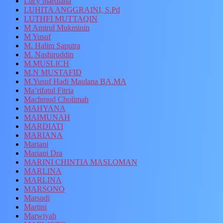
Lucy mardiana
LUHITA ANGGRAINI, S.Pd
LUTHFI MUTTAQIN
M Amirul Mukminin
M Yusuf
M. Halim Saputra
M. Nashiruddin
M.MUSLICH
M.N MUSTAFID
M.Yusuf Hadi Maulana BA.MA
Ma’rifatul Fitria
Machmud Cholimah
MAHYANA
MAIMUNAH
MARDIATI
MARIANA
Mariani
Mariani Dra
MARINI CHINTIA MASLOMAN
MARLINA
MARLINA
MARSONO
Marsudi
Martini
Marwiyah