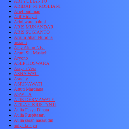
ARI YULIANTO
ARIDAF NI ROSLIANI
Arief budiman
Arif Hidayat
Arini wara palupi
ARIS MUNANDAR
ARIS SUGIANTO
Arrum Jihan Nuridha
arsianti
Arsy Ainun Nisa
Arum Siti Masitoh
Aryono
ASEP KOSWARA
Asiyah Vera
ASNA WATI
Asnelly
ASRINAWATI
Astuti Mardiana
ASWITA
ATIE DERMAWATY
ATILAH KRISTANTI
Aulia Fasya Dinata
Aulia Puspitasari
Aulia sarah nasarudin
aulya kristya