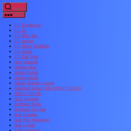
Search
Menu
111 Kartina sp
111 lia
111 Mba Ika
111 meska
111 Musa Abdillah
111 mutia
111 Pak Yoto
Aan hasanah
Abdila albar
Abdul Fattah
Abdul khalik
Abdul Wahab Usman
Abdulah hubai,CHt,CI(IACT-USA)
ABULAHAR
Ach. Juwaini
Achmad Busri
Achmad Sya’dan
Ade Gustian
Ade Nur Setiowati
Ade s yanti
Adji setiawan