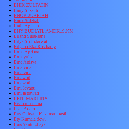
ENIK ZULFATIN
Enny Susanti
ENOK JUARIAH
Enok Solehah
Entin Agustin
ENY BUDIATI.,AMDK.,S.KM
Erland Sulaksana
Erlya Sri Indarwati
Erlyana Eka Rosdianty
Erma Apriana
Ermayulis
Erna Anisya
Erna vida
Erna vida
Ernawati
Ernawati
Erni Jayanti
Erni listiawati
ERNI MARLINA
Ervin nur diana
Esan Adam
Etty Cahyani Kusumaningsih
Ety Kumala dewi
Euis Yanti rohaya