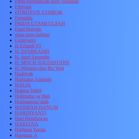
Fitria rochmawati nuur chasanah
Fitriyani
FITROTUN ZAHROK
Frestalita
FRIDA UTAMI ULFAH
Fuad Hasyim
ginta putri farhani
Gustryarni
H Erfandi ST
H. DJARKASIH
H. Igud Saepudin
H. MOCH SOLEHFUDIN
H. Winarno dan Ibu Yeni
Hadriyah
Hafizatus Salamah
HALIA
Halima Yahiji
Halimatus sa’diah
Halimatussa’diah
HANIFAH HANUM
HARDIYANTI
Hari Hendrawan
HARIANA
Harlinda Yunita
Harnizar. A