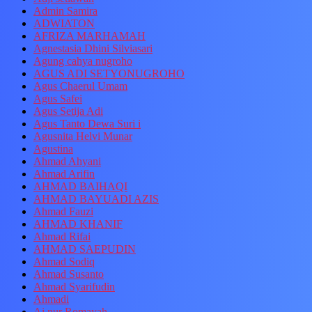
Admin Samira
ADWIATON
AFRIZA MARHAMAH
Agnestasia Dhini Silviasari
Agung cahya nugroho
AGUS ADI SETYONUGROHO
Agus Chaerul Umam
Agus Safei
Agus Setija Adi
Agus Tanto Dewa Suri i
Agusnita Helvi Munar
Agustina
Ahmad Ahyani
Ahmad Arifin
AHMAD BAIHAQI
AHMAD BAYUADI AZIS
Ahmad Fauzi
AHMAD KHANIF
Ahmad Rifai
AHMAD SAEPUDIN
Ahmad Sodiq
Ahmad Susanto
Ahmad Syarifudin
Ahmadi
Ai nur Romayah