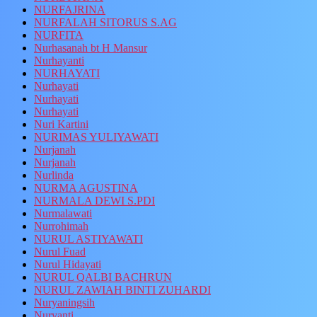
NURFAJRINA
NURFALAH SITORUS S.AG
NURFITA
Nurhasanah bt H Mansur
Nurhayanti
NURHAYATI
Nurhayati
Nurhayati
Nurhayati
Nuri Kartini
NURIMAS YULIYAWATI
Nurjanah
Nurjanah
Nurlinda
NURMA AGUSTINA
NURMALA DEWI S.PDI
Nurmalawati
Nurrohimah
NURUL ASTIYAWATI
Nurul Fuad
Nurul Hidayati
NURUL QALBI BACHRUN
NURUL ZAWIAH BINTI ZUHARDI
Nuryaningsih
Nuryanti