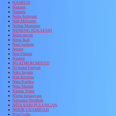
NASRUN
Nazarni
Nazarni
Neha Artriyani
Neli Mujizatin
Nelma Manoppo
NENENG SUKAESIH
Neng aisyah
Neng Ikah
Neni nurheni
Nenny
Neti Fitriani
Ngatmi
NGATMI RUMIYATI
Ni’matul Fitriyah
Nike Jayanti
Nila Kesuma
Nina Kartika
Nina Martini
Nining Triani
Nirma Ismarayani
Niswatus Sholihah
NITA SARI PULUNGAN
NOOR CHAMIDAH
Noor Laila