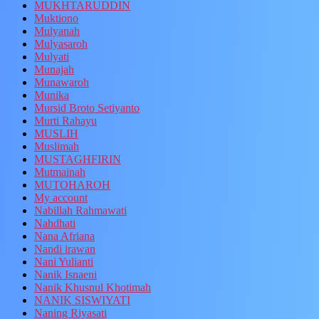
MUKHTARUDDIN
Muktiono
Mulyanah
Mulyasaroh
Mulyati
Munajah
Munawaroh
Munika
Mursid Broto Setiyanto
Murti Rahayu
MUSLIH
Muslimah
MUSTAGHFIRIN
Mutmainah
MUTOHAROH
My account
Nabillah Rahmawati
Nahdhati
Nana Afriana
Nandi irawan
Nani Yulianti
Nanik Isnaeni
Nanik Khusnul Khotimah
NANIK SISWIYATI
Naning Riyasati