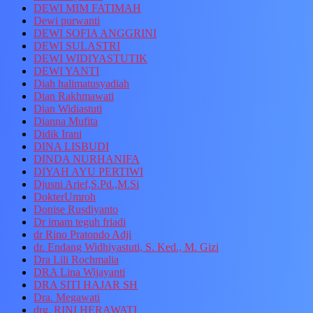
DEWI MIM FATIMAH
Dewi purwanti
DEWI SOFIA ANGGRINI
DEWI SULASTRI
DEWI WIDIYASTUTIK
DEWI YANTI
Diah halimatusyadiah
Dian Rakhmawati
Dian Widiastuti
Dianna Mufita
Didik Irani
DINA LISBUDI
DINDA NURHANIFA
DIYAH AYU PERTIWI
Djusni Arief,S.Pd.,M.Si
DokterUmroh
Donise Rusdiyanto
Dr imam teguh friadi
dr Rino Pratondo Adji
dr. Endang Widhiyastuti, S. Ked., M. Gizi
Dra Lili Rochmalia
DRA Lina Wijayanti
DRA SITI HAJAR SH
Dra. Megawati
drg. RINI HERAWATI