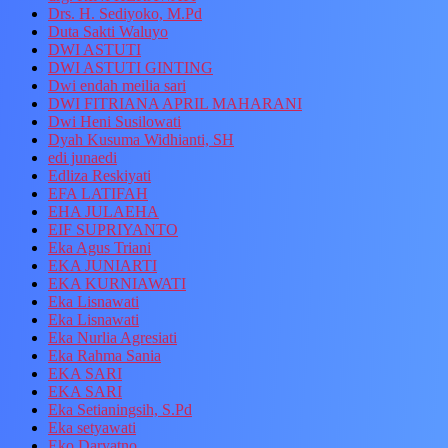
Drs. H. Sediyoko, M.Pd
Duta Sakti Waluyo
DWI ASTUTI
DWI ASTUTI GINTING
Dwi endah meilia sari
DWI FITRIANA APRIL MAHARANI
Dwi Heni Susilowati
Dyah Kusuma Widhianti, SH
edi junaedi
Edliza Reskiyati
EFA LATIFAH
EHA JULAEHA
EIF SUPRIYANTO
Eka Agus Triani
EKA JUNIARTI
EKA KURNIAWATI
Eka Lisnawati
Eka Lisnawati
Eka Nurlia Agresiati
Eka Rahma Sania
EKA SARI
EKA SARI
Eka Setianingsih, S.Pd
Eka setyawati
Eko Daryatno