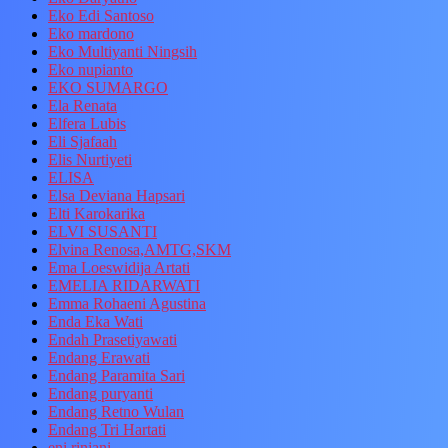
Eko Edi Santoso
Eko mardono
Eko Multiyanti Ningsih
Eko nupianto
EKO SUMARGO
Ela Renata
Elfera Lubis
Eli Sjafaah
Elis Nurtiyeti
ELISA
Elsa Deviana Hapsari
Elti Karokarika
ELVI SUSANTI
Elvina Renosa,AMTG,SKM
Ema Loeswidija Artati
EMELIA RIDARWATI
Emma Rohaeni Agustina
Enda Eka Wati
Endah Prasetiyawati
Endang Erawati
Endang Paramita Sari
Endang puryanti
Endang Retno Wulan
Endang Tri Hartati
eni rinjani