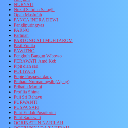
NURYATI
Nuzul Sabrina Saragih
Opah Masfufah
PANCA INDRA DEWI
Panglipuringtyas
PARNO
Partinah
PARTONO ALI MUHTAROM
Pasti Yunita
PAWITNO
Pengkuh Bangun Wibowo
PERAWATI, Amd.Keb
Pipit dian sari
POLIYADI
Popie Puspawardany
Prahara Nurmaningsih (Ajeng)
Prihatin Martini
Profilia Shinta
Puji Sri Rahayu
PURWANTI
PUSPA SARI
Putri Endah Puspitorini
Putri Saraswati
QORINATUN NABILAH
QOTRUNNADA ZAHIRAH