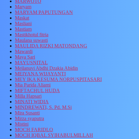
MARWOTO
Maryam
MARYAM PAPUTUNGAN
Maskat
Masliani
Mastiam
Mastikhotul fitria
Maulana suwasti
MAULIDA RIZKI MATONDANG
Mawardi
Maya Sari
MAYUSNITAL
Meilanuvi Abdhi Dzakia Abidin
MEIYANA WIJAYANTI
MEY IKA KESUMA NORPUSPITASARI
Mia Parida Aliami
MIFTACHUL HUDA
Milla Hapsari
MINATI WIDIA
MINDREWATI, S. Pd. M.Si
Mira Susanti
Mirza syaputra
Mistini
MOCH FARIDLO
MOCH IQBAL SYIHABULMILLAH