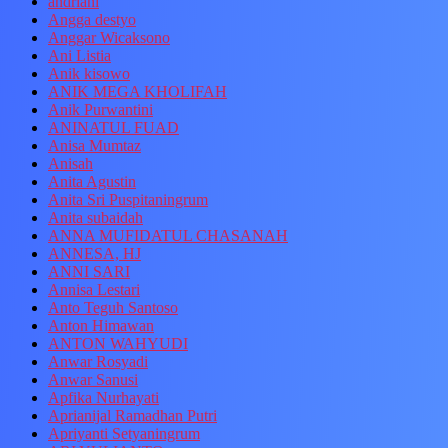
andriani
Angga destyo
Anggar Wicaksono
Ani Listia
Anik kisowo
ANIK MEGA KHOLIFAH
Anik Purwantini
ANINATUL FUAD
Anisa Mumtaz
Anisah
Anita Agustin
Anita Sri Puspitaningrum
Anita subaidah
ANNA MUFIDATUL CHASANAH
ANNESA, HJ
ANNI SARI
Annisa Lestari
Anto Teguh Santoso
Anton Himawan
ANTON WAHYUDI
Anwar Rosyadi
Anwar Sanusi
Apfika Nurhayati
Aprianijal Ramadhan Putri
Apriyanti Setyaningrum