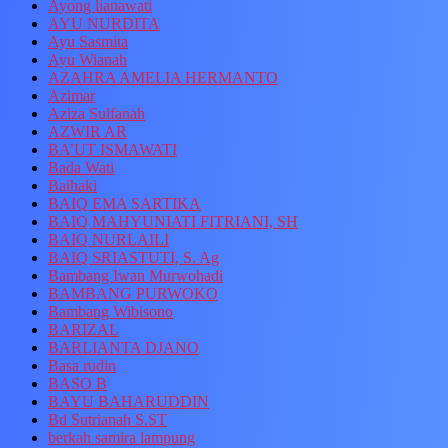
Ayong lianawati
AYU NURDITA
Ayu Sasmita
Ayu Wianah
AZAHRA AMELIA HERMANTO
Azimar
Aziza Sulfanah
AZWIR AR
BA’UT ISMAWATI
Bada Wati
Baihaki
BAIQ EMA SARTIKA
BAIQ MAHYUNIATI FITRIANI, SH
BAIQ NURLAILI
BAIQ SRIASTUTI, S. Ag
Bambang Iwan Murwohadi
BAMBANG PURWOKO
Bambang Wibisono
BARIZAL
BARLIANTA DJANO
Basa rudin
BASO B
BAYU BAHARUDDIN
Bd Sutrianah S.ST
berkah samira lampung