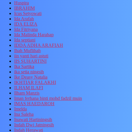
Huspira
IBRAHIM
Icus Setyowati
Ida Arafah
IDA ELIZA
Ida Fitriyana
Ida Malinda Harahap
Ida septiani
IDDA ADHA ARAFIAH
Ihah Muflihah
iin yanti hari astuti
IIS SUHARTINI
Ika Sartika
ika setia ningsih
Ike Deasy Natalia
IKHTIAR FALAKHI
ILHAM ILAFI
Ilham Manzis
Iman ferhana binti mohd fadzil muin
IMAS HAEDAROH
Imelda
Ina Saleha
Inawati Hartiningsih
Indah Dwi Jatningsih
Indah Herawati