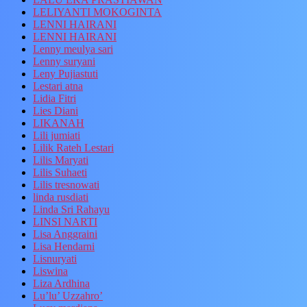
LELIYANTI MOKOGINTA
LENNI HAIRANI
LENNI HAIRANI
Lenny meulya sari
Lenny suryani
Leny Pujiastuti
Lestari atna
Lidia Fitri
Lies Diani
LIKANAH
Lili jumiati
Lilik Rateh Lestari
Lilis Maryati
Lilis Suhaeti
Lilis tresnowati
linda rusdiati
Linda Sri Rahayu
LINSI NARTI
Lisa Anggraini
Lisa Hendarni
Lisnuryati
Liswina
Liza Ardhina
Lu’lu’ Uzzahro’