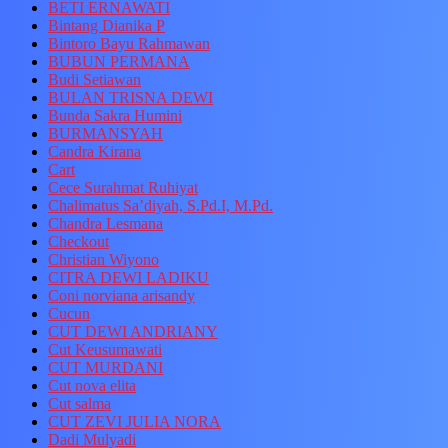
BETI ERNAWATI
Bintang Dianika P
Bintoro Bayu Rahmawan
BUBUN PERMANA
Budi Setiawan
BULAN TRISNA DEWI
Bunda Sakra Humini
BURMANSYAH
Candra Kirana
Cart
Cece Surahmat Ruhiyat
Chalimatus Sa’diyah, S.Pd.I, M.Pd.
Chandra Lesmana
Checkout
Christian Wiyono
CITRA DEWI LADIKU
Coni norviana arisandy
Cucun
CUT DEWI ANDRIANY
Cut Keusumawati
CUT MURDANI
Cut nova elita
Cut salma
CUT ZEVI JULIA NORA
Dadi Mulyadi