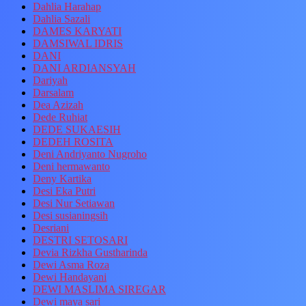
Dahlia Harahap
Dahlia Sazali
DAMES KARYATI
DAMSIWAL IDRIS
DANI
DANI ARDIANSYAH
Dariyah
Darsalam
Dea Azizah
Dede Ruhiat
DEDE SUKAESIH
DEDEH ROSITA
Deni Andriyanto Nugroho
Deni hermawanto
Deny Kartika
Desi Eka Putri
Desi Nur Setiawan
Desi susianingsih
Desriani
DESTRI SETOSARI
Devia Rizkha Gustharinda
Dewi Asma Roza
Dewi Handayani
DEWI MASLIMA SIREGAR
Dewi maya sari