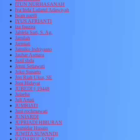
ITUN NURHASANAH
Iva Inda Lailatul Adawiyah
Iwan nazili
IYUS AFRIANTI
iza fauzira
Jahlela Sari, S. Ag.
Jamilah
Jarmiati
Jatmiko Indriyanto
Jauhar Asmara
Jazil sbda
Jenni Setiawati
Joko Sunarto
Jon Riah Ukur, SE
Joni Hidayat
JUBEDI || 19448
Julaeha
Juli Artati
JUMRIATI
Juni rochmawati
JUNIARDI
JUPRIADI HIBURAN
Jusmidar Husain
JUWITA SUWANDI
KADARUL AZMI