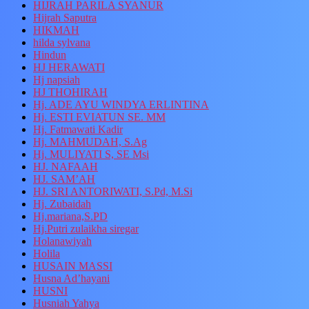
HIJRAH PARILA SYANUR
Hijrah Saputra
HIKMAH
hilda sylvana
Hindun
HJ HERAWATI
Hj napsiah
HJ THOHIRAH
Hj. ADE AYU WINDYA ERLINTINA
Hj. ESTI EVIATUN SE. MM
Hj. Fatmawati Kadir
Hj. MAHMUDAH, S.Ag
Hj. MULIYATI S, SE Msi
HJ. NAFAAH
HJ. SAM’AH
HJ. SRI ANTORIWATI, S.Pd, M.Si
Hj. Zubaidah
Hj.mariana,S.PD
Hj.Putri zulaikha siregar
Holanawiyah
Holila
HUSAIN MASSI
Husna Ad’hayani
HUSNI
Husniah Yahya