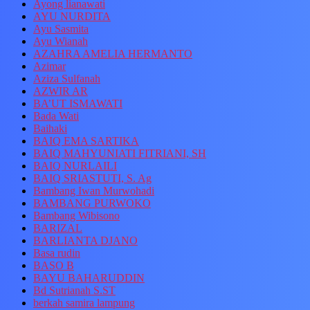
Ayong lianawati
AYU NURDITA
Ayu Sasmita
Ayu Wianah
AZAHRA AMELIA HERMANTO
Azimar
Aziza Sulfanah
AZWIR AR
BA’UT ISMAWATI
Bada Wati
Baihaki
BAIQ EMA SARTIKA
BAIQ MAHYUNIATI FITRIANI, SH
BAIQ NURLAILI
BAIQ SRIASTUTI, S. Ag
Bambang Iwan Murwohadi
BAMBANG PURWOKO
Bambang Wibisono
BARIZAL
BARLIANTA DJANO
Basa rudin
BASO B
BAYU BAHARUDDIN
Bd Sutrianah S.ST
berkah samira lampung