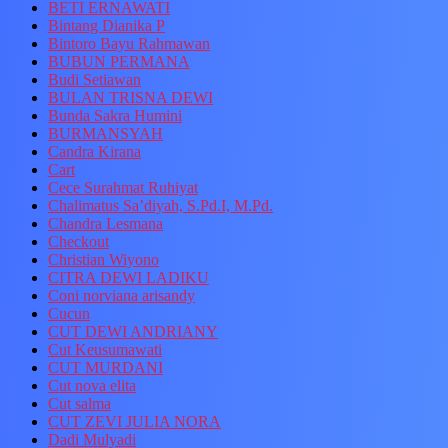
BETI ERNAWATI
Bintang Dianika P
Bintoro Bayu Rahmawan
BUBUN PERMANA
Budi Setiawan
BULAN TRISNA DEWI
Bunda Sakra Humini
BURMANSYAH
Candra Kirana
Cart
Cece Surahmat Ruhiyat
Chalimatus Sa’diyah, S.Pd.I, M.Pd.
Chandra Lesmana
Checkout
Christian Wiyono
CITRA DEWI LADIKU
Coni norviana arisandy
Cucun
CUT DEWI ANDRIANY
Cut Keusumawati
CUT MURDANI
Cut nova elita
Cut salma
CUT ZEVI JULIA NORA
Dadi Mulyadi