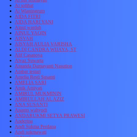
Ai solihat
Ai Wianingrum
AIDA FITRI
AIDA HARI YANI
Ainul wardah
AINUL YAQIN
AISYAH
AISYAH AULIA VARISHA
ALDI CANDRA WIJAYA, ST
Alif Casanova
Alvaz Suwarta
Amanda Damayanti Nasution
Ambar lestari
Amelia Resti Susanti
AMELIA SARI
Amik Amiyati
AMIRUL MUKMININ
AMIRULLAH AL AZIZ
ANA SUSANTI
Ananto wahyudi
ANDARUKMI SETYA PRAWESI
Anderina
Andi Sukma Perdana
Andi sukmawati