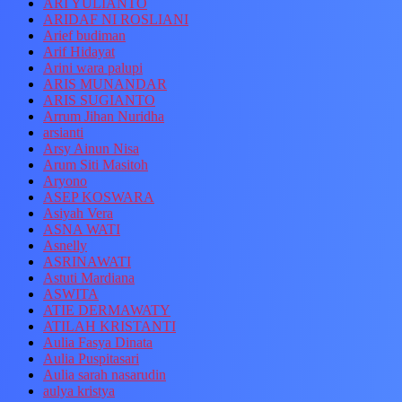
ARI YULIANTO
ARIDAF NI ROSLIANI
Arief budiman
Arif Hidayat
Arini wara palupi
ARIS MUNANDAR
ARIS SUGIANTO
Arrum Jihan Nuridha
arsianti
Arsy Ainun Nisa
Arum Siti Masitoh
Aryono
ASEP KOSWARA
Asiyah Vera
ASNA WATI
Asnelly
ASRINAWATI
Astuti Mardiana
ASWITA
ATIE DERMAWATY
ATILAH KRISTANTI
Aulia Fasya Dinata
Aulia Puspitasari
Aulia sarah nasarudin
aulya kristya