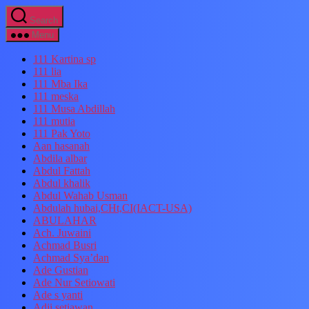
Search
Menu
111 Kartina sp
111 lia
111 Mba Ika
111 meska
111 Musa Abdillah
111 mutia
111 Pak Yoto
Aan hasanah
Abdila albar
Abdul Fattah
Abdul khalik
Abdul Wahab Usman
Abdulah hubai,CHt,CI(IACT-USA)
ABULAHAR
Ach. Juwaini
Achmad Busri
Achmad Sya’dan
Ade Gustian
Ade Nur Setiowati
Ade s yanti
Adji setiawan