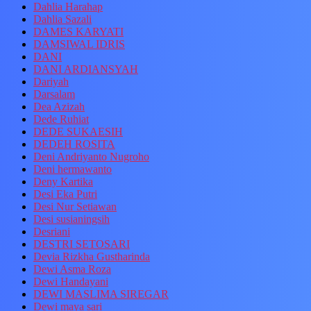
Dahlia Harahap
Dahlia Sazali
DAMES KARYATI
DAMSIWAL IDRIS
DANI
DANI ARDIANSYAH
Dariyah
Darsalam
Dea Azizah
Dede Ruhiat
DEDE SUKAESIH
DEDEH ROSITA
Deni Andriyanto Nugroho
Deni hermawanto
Deny Kartika
Desi Eka Putri
Desi Nur Setiawan
Desi susianingsih
Desriani
DESTRI SETOSARI
Devia Rizkha Gustharinda
Dewi Asma Roza
Dewi Handayani
DEWI MASLIMA SIREGAR
Dewi maya sari