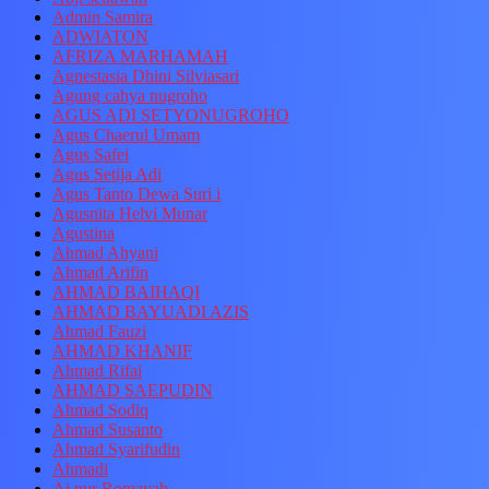
Admin Samira
ADWIATON
AFRIZA MARHAMAH
Agnestasia Dhini Silviasari
Agung cahya nugroho
AGUS ADI SETYONUGROHO
Agus Chaerul Umam
Agus Safei
Agus Setija Adi
Agus Tanto Dewa Suri i
Agusnita Helvi Munar
Agustina
Ahmad Ahyani
Ahmad Arifin
AHMAD BAIHAQI
AHMAD BAYUADI AZIS
Ahmad Fauzi
AHMAD KHANIF
Ahmad Rifai
AHMAD SAEPUDIN
Ahmad Sodiq
Ahmad Susanto
Ahmad Syarifudin
Ahmadi
Ai nur Romayah