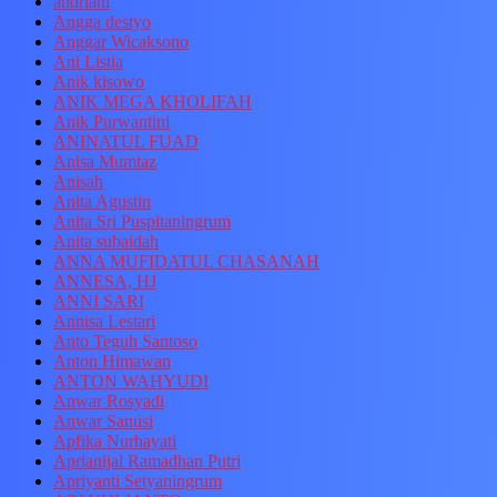
andriani
Angga destyo
Anggar Wicaksono
Ani Listia
Anik kisowo
ANIK MEGA KHOLIFAH
Anik Purwantini
ANINATUL FUAD
Anisa Mumtaz
Anisah
Anita Agustin
Anita Sri Puspitaningrum
Anita subaidah
ANNA MUFIDATUL CHASANAH
ANNESA, HJ
ANNI SARI
Annisa Lestari
Anto Teguh Santoso
Anton Himawan
ANTON WAHYUDI
Anwar Rosyadi
Anwar Sanusi
Apfika Nurhayati
Aprianijal Ramadhan Putri
Apriyanti Setyaningrum