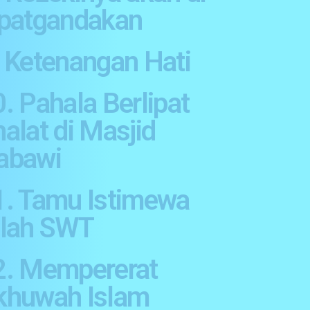
ipatgandakan
. Ketenangan Hati
. Pahala Berlipat
alat di Masjid
abawi
1. Tamu Istimewa
llah SWT
2. Mempererat
khuwah Islam