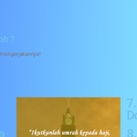
oh ?
 mengerjakannya!
7
D
a
8.