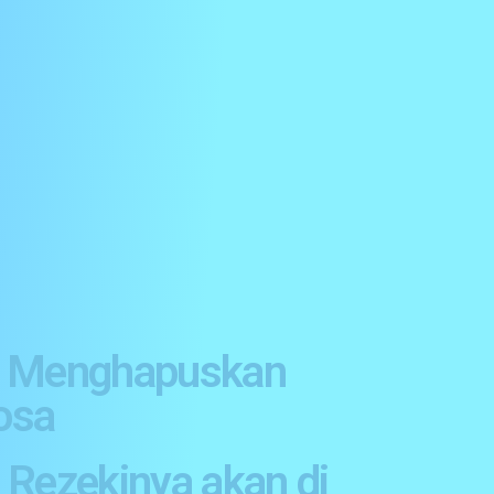
. Menghapuskan
osa
 Rezekinya akan di