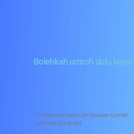
Bolehkah umroh dulu bayar
Penjelasan Hukum pembiayaan syari’ah
menurut Ust. kholid