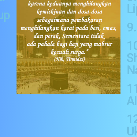
L
up
9
10
Sh
N
1
A
1
U