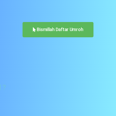
Bismillah Daftar Umroh
 ?