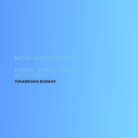
MITRA SAMIRA TRAVEL
MUDAH - MURAH - MANTAP ,
081380150476
YUHAMDANA BUSMAR