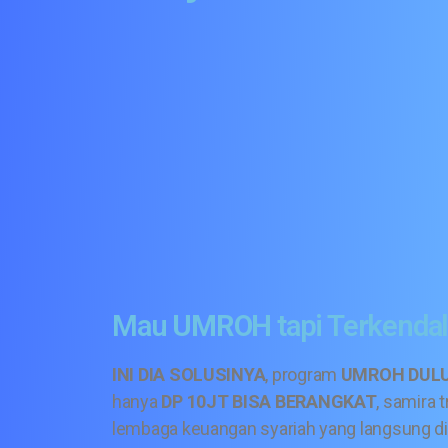
Mau
UMROH
tapi Terkendal
INI DIA SOLUSINYA
, program
UMROH DULU
hanya
DP 10JT BISA BERANGKAT
, samira 
lembaga keuangan syariah yang langsung di