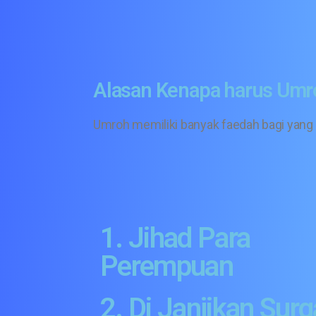
Alasan Kenapa harus Umr
Umroh memiliki banyak faedah bagi yang
1. Jihad Para
Perempuan
2. Di Janjikan Surg