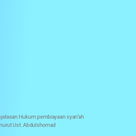
jelasan Hukum pembiayaan syari’ah
urut Ust. Abdulshomad