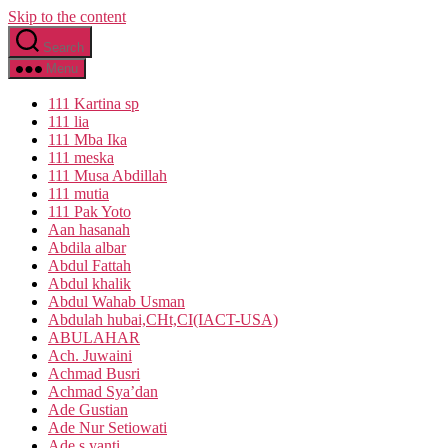
Skip to the content
Search
Menu
111 Kartina sp
111 lia
111 Mba Ika
111 meska
111 Musa Abdillah
111 mutia
111 Pak Yoto
Aan hasanah
Abdila albar
Abdul Fattah
Abdul khalik
Abdul Wahab Usman
Abdulah hubai,CHt,CI(IACT-USA)
ABULAHAR
Ach. Juwaini
Achmad Busri
Achmad Sya’dan
Ade Gustian
Ade Nur Setiowati
Ade s yanti