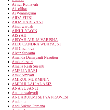
Ai nur Romayah
Ai solihat
Ai Wianingrum
AIDA FITRI
AIDA HARI YANI
Ainul wardah
AINUL YAQIN
AISYAH
AISYAH AULIA VARISHA
ALDI CANDRA WIJAYA, ST
Alif Casanova
Alvaz Suwarta
Amanda Damayanti Nasution
Ambar lestari
Amelia Resti Susanti
AMELIA SARI
Amik Amiyati
AMIRUL MUKMININ
AMIRULLAH AL AZIZ
ANA SUSANTI
Ananto wahyudi
ANDARUKMI SETYA PRAWESI
Anderina
Andi Sukma Perdana