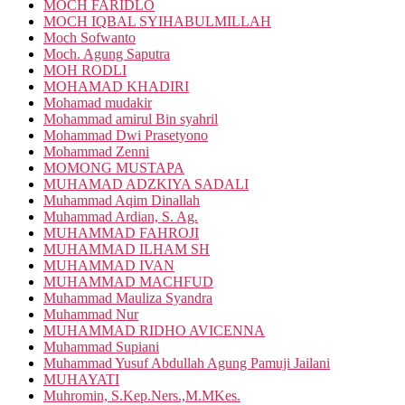
MOCH FARIDLO
MOCH IQBAL SYIHABULMILLAH
Moch Sofwanto
Moch. Agung Saputra
MOH RODLI
MOHAMAD KHADIRI
Mohamad mudakir
Mohammad amirul Bin syahril
Mohammad Dwi Prasetyono
Mohammad Zenni
MOMONG MUSTAPA
MUHAMAD ADZKIYA SADALI
Muhammad Aqim Dinallah
Muhammad Ardian, S. Ag.
MUHAMMAD FAHROJI
MUHAMMAD ILHAM SH
MUHAMMAD IVAN
MUHAMMAD MACHFUD
Muhammad Mauliza Syandra
Muhammad Nur
MUHAMMAD RIDHO AVICENNA
Muhammad Supiani
Muhammad Yusuf Abdullah Agung Pamuji Jailani
MUHAYATI
Muhromin, S.Kep.Ners.,M.MKes.