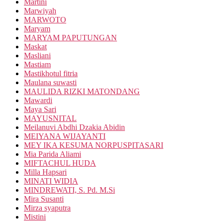
Martini
Marwiyah
MARWOTO
Maryam
MARYAM PAPUTUNGAN
Maskat
Masliani
Mastiam
Mastikhotul fitria
Maulana suwasti
MAULIDA RIZKI MATONDANG
Mawardi
Maya Sari
MAYUSNITAL
Meilanuvi Abdhi Dzakia Abidin
MEIYANA WIJAYANTI
MEY IKA KESUMA NORPUSPITASARI
Mia Parida Aliami
MIFTACHUL HUDA
Milla Hapsari
MINATI WIDIA
MINDREWATI, S. Pd. M.Si
Mira Susanti
Mirza syaputra
Mistini