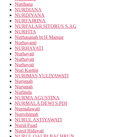
Nurdiana
NURDIANA
NURDIYANA
NURFAJRINA
NURFALAH SITORUS S.AG
NURFITA
Nurhasanah bt H Mansur
Nurhayanti
NURHAYATI
Nurhayati
Nurhayati
Nurhayati
Nuri Kartini
NURIMAS YULIYAWATI
Nurjanah
Nurjanah
Nurlinda
NURMA AGUSTINA
NURMALA DEWI S.PDI
Nurmalawati
Nurrohimah
NURUL ASTIYAWATI
Nurul Fuad
Nurul Hidayati
NURUL QALBI BACHRUN