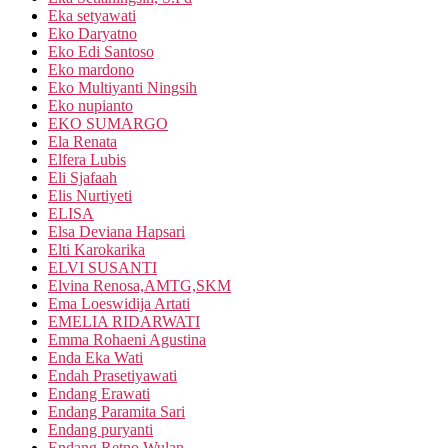
Eka setyawati
Eko Daryatno
Eko Edi Santoso
Eko mardono
Eko Multiyanti Ningsih
Eko nupianto
EKO SUMARGO
Ela Renata
Elfera Lubis
Eli Sjafaah
Elis Nurtiyeti
ELISA
Elsa Deviana Hapsari
Elti Karokarika
ELVI SUSANTI
Elvina Renosa,AMTG,SKM
Ema Loeswidija Artati
EMELIA RIDARWATI
Emma Rohaeni Agustina
Enda Eka Wati
Endah Prasetiyawati
Endang Erawati
Endang Paramita Sari
Endang puryanti
Endang Retno Wulan