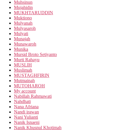
Muhsinun
Mujahidin
MUKHTARUDDIN
Muktiono
Mulyanah
Mulyasaroh
Mulyati
Munajah
Munawaroh
Munika
Mursid Broto Setiyanto
Murti Rahayu
MUSLIH
Muslimah
MUSTAGHFIRIN
Mutmainah
MUTOHAROH
My account
Nabillah Rahmawati
Nahdhati
Nana Afriana
Nandi irawan
Nani Yulianti
Nanik Isnaeni
Nanik Khusnul Khotimah