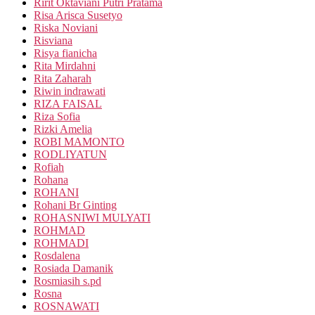
Ririt Oktaviani Putri Pratama
Risa Arisca Susetyo
Riska Noviani
Risviana
Risya fianicha
Rita Mirdahni
Rita Zaharah
Riwin indrawati
RIZA FAISAL
Riza Sofia
Rizki Amelia
ROBI MAMONTO
RODLIYATUN
Rofiah
Rohana
ROHANI
Rohani Br Ginting
ROHASNIWI MULYATI
ROHMAD
ROHMADI
Rosdalena
Rosiada Damanik
Rosmiasih s.pd
Rosna
ROSNAWATI