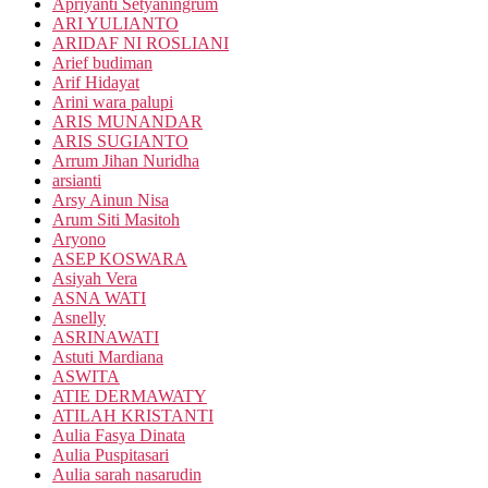
Apriyanti Setyaningrum
ARI YULIANTO
ARIDAF NI ROSLIANI
Arief budiman
Arif Hidayat
Arini wara palupi
ARIS MUNANDAR
ARIS SUGIANTO
Arrum Jihan Nuridha
arsianti
Arsy Ainun Nisa
Arum Siti Masitoh
Aryono
ASEP KOSWARA
Asiyah Vera
ASNA WATI
Asnelly
ASRINAWATI
Astuti Mardiana
ASWITA
ATIE DERMAWATY
ATILAH KRISTANTI
Aulia Fasya Dinata
Aulia Puspitasari
Aulia sarah nasarudin