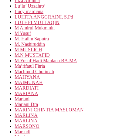
Liza Ardhina
Lu’lu’ Uzzahro’
Lucy mardiana
LUHITA ANGGRAINI, S.Pd
LUTHFI MUTTAQIN
M Amirul Mukminin
M Yusuf
M. Halim Saputra
M. Nashiruddin
M.MUSLICH
M.N MUSTAFID
M.Yusuf Hadi Maulana BA.MA
Ma’rifatul Fitria
Machmud Cholimah
MAHYANA
MAIMUNAH
MARDIATI
MARIANA
Mariani
Mariani Dra
MARINI CHINTIA MASLOMAN
MARLINA
MARLINA
MARSONO
Marsudi