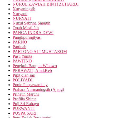
NURUL ZAWIAH BINTI ZUHARDI
Nuryaningsih
Nuryanti
NURYATI
Nuzul Sabrina Saragih
Opah Masfufah
PANCA INDRA DEWI
Panglipuringtyas
PARNO
Partinah
PARTONO ALI MUHTAROM
Pasti Yunita
PAWITNO
Pengkuh Bangun Wibowo
PERAWATI, Amd.Keb
Pipit dian sari
POLIYADI
Popie Puspawardany
Prahara Nurmaningsih (Ajeng)
Prihatin Martini
Profilia Shinta
Puji Sri Rahayu
PURWANTI
PUSPA SARI
Putri Endah Puspitorini