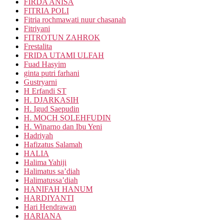
FIRDA ANISA
FITRIA POLI
Fitria rochmawati nuur chasanah
Fitriyani
FITROTUN ZAHROK
Frestalita
FRIDA UTAMI ULFAH
Fuad Hasyim
ginta putri farhani
Gustryarni
H Erfandi ST
H. DJARKASIH
H. Igud Saepudin
H. MOCH SOLEHFUDIN
H. Winarno dan Ibu Yeni
Hadriyah
Hafizatus Salamah
HALIA
Halima Yahiji
Halimatus sa’diah
Halimatussa’diah
HANIFAH HANUM
HARDIYANTI
Hari Hendrawan
HARIANA