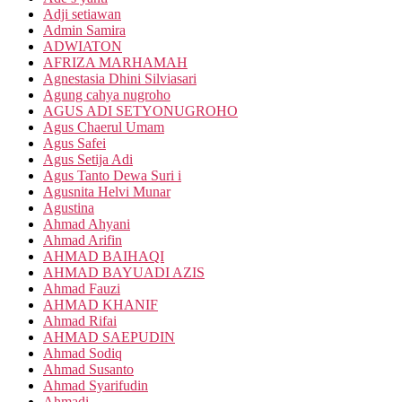
Adji setiawan
Admin Samira
ADWIATON
AFRIZA MARHAMAH
Agnestasia Dhini Silviasari
Agung cahya nugroho
AGUS ADI SETYONUGROHO
Agus Chaerul Umam
Agus Safei
Agus Setija Adi
Agus Tanto Dewa Suri i
Agusnita Helvi Munar
Agustina
Ahmad Ahyani
Ahmad Arifin
AHMAD BAIHAQI
AHMAD BAYUADI AZIS
Ahmad Fauzi
AHMAD KHANIF
Ahmad Rifai
AHMAD SAEPUDIN
Ahmad Sodiq
Ahmad Susanto
Ahmad Syarifudin
Ahmadi