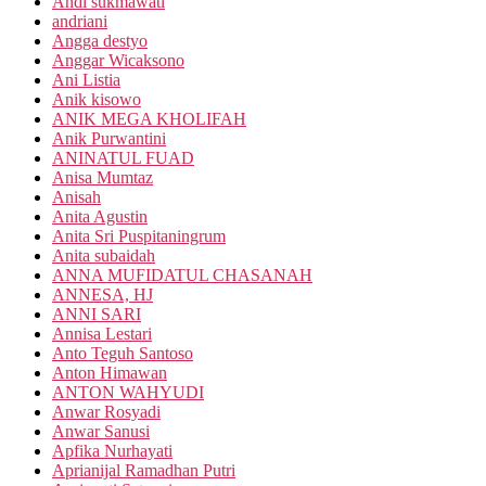
Andi sukmawati
andriani
Angga destyo
Anggar Wicaksono
Ani Listia
Anik kisowo
ANIK MEGA KHOLIFAH
Anik Purwantini
ANINATUL FUAD
Anisa Mumtaz
Anisah
Anita Agustin
Anita Sri Puspitaningrum
Anita subaidah
ANNA MUFIDATUL CHASANAH
ANNESA, HJ
ANNI SARI
Annisa Lestari
Anto Teguh Santoso
Anton Himawan
ANTON WAHYUDI
Anwar Rosyadi
Anwar Sanusi
Apfika Nurhayati
Aprianijal Ramadhan Putri