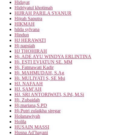
Hidayat
Hidriyatul khotimah
HIJRAH PARILA SYANUR
Hijrah Saputra
HIKMAH
hilda sylvana
Hindun
HJ HERAWATI
Hj napsiah
HJ THOHIRAH
Hj. ADE AYU WINDYA ERLINTINA
Hj. ESTI EVIATUN SE. MM
Hj. Fatmawati Kadir
Hj. MAHMUDAH, S.Ag
Hj. MULIYATI S, SE Msi
HJ. NAFAAH
HJ. SAM’AH
HJ. SRI ANTORIWATI, S.Pd, M.Si
Hj. Zubaidah
Hj.mariana,S.PD
Hj.Putri zulaikha siregar
Holanawiyah
Holila
HUSAIN MASSI
Husna Ad’hayani