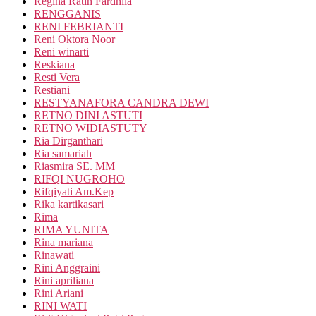
Regina Ratih Fardhila
RENGGANIS
RENI FEBRIANTI
Reni Oktora Noor
Reni winarti
Reskiana
Resti Vera
Restiani
RESTYANAFORA CANDRA DEWI
RETNO DINI ASTUTI
RETNO WIDIASTUTY
Ria Dirganthari
Ria samariah
Riasmira SE. MM
RIFQI NUGROHO
Rifqiyati Am.Kep
Rika kartikasari
Rima
RIMA YUNITA
Rina mariana
Rinawati
Rini Anggraini
Rini apriliana
Rini Ariani
RINI WATI