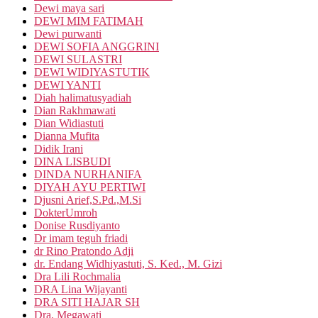
Dewi maya sari
DEWI MIM FATIMAH
Dewi purwanti
DEWI SOFIA ANGGRINI
DEWI SULASTRI
DEWI WIDIYASTUTIK
DEWI YANTI
Diah halimatusyadiah
Dian Rakhmawati
Dian Widiastuti
Dianna Mufita
Didik Irani
DINA LISBUDI
DINDA NURHANIFA
DIYAH AYU PERTIWI
Djusni Arief,S.Pd.,M.Si
DokterUmroh
Donise Rusdiyanto
Dr imam teguh friadi
dr Rino Pratondo Adji
dr. Endang Widhiyastuti, S. Ked., M. Gizi
Dra Lili Rochmalia
DRA Lina Wijayanti
DRA SITI HAJAR SH
Dra. Megawati