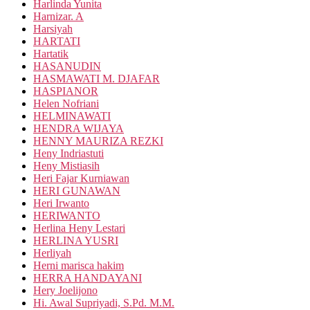
Harlinda Yunita
Harnizar. A
Harsiyah
HARTATI
Hartatik
HASANUDIN
HASMAWATI M. DJAFAR
HASPIANOR
Helen Nofriani
HELMINAWATI
HENDRA WIJAYA
HENNY MAURIZA REZKI
Heny Indriastuti
Heny Mistiasih
Heri Fajar Kurniawan
HERI GUNAWAN
Heri Irwanto
HERIWANTO
Herlina Heny Lestari
HERLINA YUSRI
Herliyah
Herni marisca hakim
HERRA HANDAYANI
Hery Joelijono
Hi. Awal Supriyadi, S.Pd. M.M.