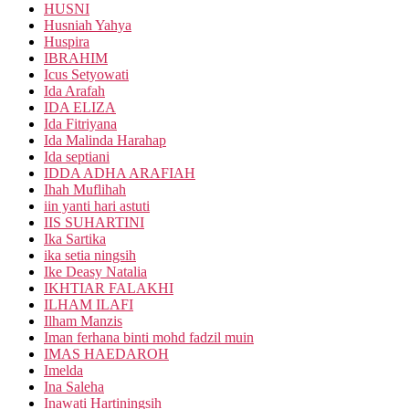
HUSNI
Husniah Yahya
Huspira
IBRAHIM
Icus Setyowati
Ida Arafah
IDA ELIZA
Ida Fitriyana
Ida Malinda Harahap
Ida septiani
IDDA ADHA ARAFIAH
Ihah Muflihah
iin yanti hari astuti
IIS SUHARTINI
Ika Sartika
ika setia ningsih
Ike Deasy Natalia
IKHTIAR FALAKHI
ILHAM ILAFI
Ilham Manzis
Iman ferhana binti mohd fadzil muin
IMAS HAEDAROH
Imelda
Ina Saleha
Inawati Hartiningsih