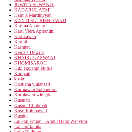
JUWITA SUWANDI
KADARUL AZMI
Kamila Mardhiyyah
KANTI SUTRISNO WATI
Karima Abarang
Karti Viera Apriantini
Kartikawati
Kartini
Kasmiati
Kemala Dewi S
KHAIRUL ASWANI
KHOMISAROH
Kiki Hayatun Nufus
Komyati
kosim
Kristiana wulansari
Kurniawan Subiantoro
Kurniawan widigdo
Kusniati
Kusnul Chotimah
Kusri Rahmawati
Kustini
Lailatul Fitriah – Abdul Haris Wahyudi
Lailatul Jamila
Laily Budiono