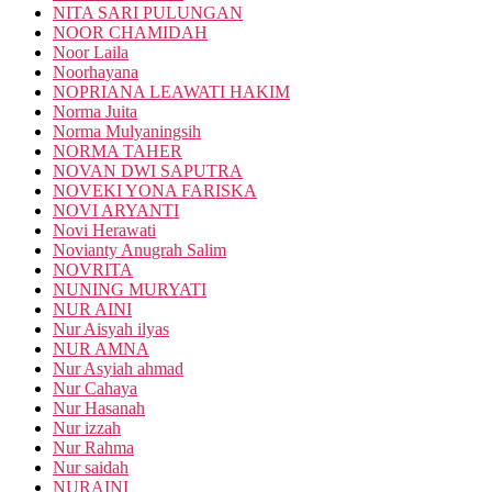
NITA SARI PULUNGAN
NOOR CHAMIDAH
Noor Laila
Noorhayana
NOPRIANA LEAWATI HAKIM
Norma Juita
Norma Mulyaningsih
NORMA TAHER
NOVAN DWI SAPUTRA
NOVEKI YONA FARISKA
NOVI ARYANTI
Novi Herawati
Novianty Anugrah Salim
NOVRITA
NUNING MURYATI
NUR AINI
Nur Aisyah ilyas
NUR AMNA
Nur Asyiah ahmad
Nur Cahaya
Nur Hasanah
Nur izzah
Nur Rahma
Nur saidah
NURAINI