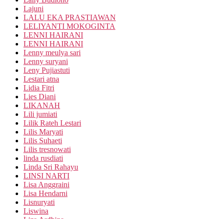
Lajuni
LALU EKA PRASTIAWAN
LELIYANTI MOKOGINTA
LENNI HAIRANI
LENNI HAIRANI
Lenny meulya sari
Lenny suryani
Leny Pujiastuti
Lestari atna
Lidia Fitri
Lies Diani
LIKANAH
Lili jumiati
Lilik Rateh Lestari
Lilis Maryati
Lilis Suhaeti
Lilis tresnowati
linda rusdiati
Linda Sri Rahayu
LINSI NARTI
Lisa Anggraini
Lisa Hendarni
Lisnuryati
Liswina