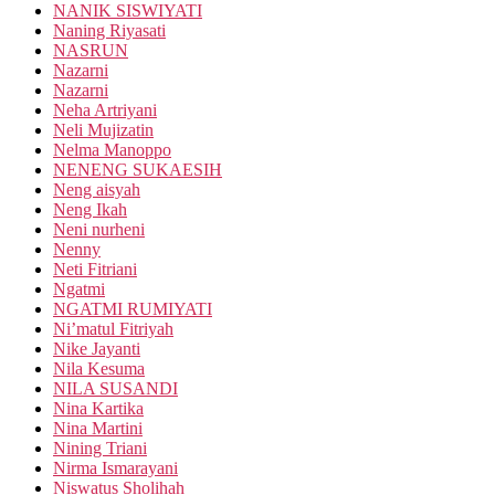
NANIK SISWIYATI
Naning Riyasati
NASRUN
Nazarni
Nazarni
Neha Artriyani
Neli Mujizatin
Nelma Manoppo
NENENG SUKAESIH
Neng aisyah
Neng Ikah
Neni nurheni
Nenny
Neti Fitriani
Ngatmi
NGATMI RUMIYATI
Ni’matul Fitriyah
Nike Jayanti
Nila Kesuma
NILA SUSANDI
Nina Kartika
Nina Martini
Nining Triani
Nirma Ismarayani
Niswatus Sholihah