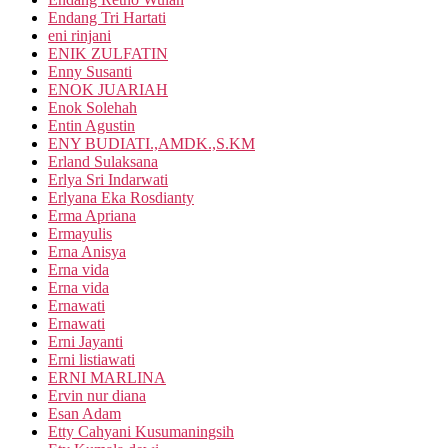
Endang Tri Hartati
eni rinjani
ENIK ZULFATIN
Enny Susanti
ENOK JUARIAH
Enok Solehah
Entin Agustin
ENY BUDIATI.,AMDK.,S.KM
Erland Sulaksana
Erlya Sri Indarwati
Erlyana Eka Rosdianty
Erma Apriana
Ermayulis
Erna Anisya
Erna vida
Erna vida
Ernawati
Ernawati
Erni Jayanti
Erni listiawati
ERNI MARLINA
Ervin nur diana
Esan Adam
Etty Cahyani Kusumaningsih