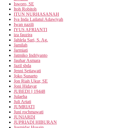
Isworo, SE
Itoh Robitoh
ITUN NURHASANAH
Iva Inda Lailatul Adawiyah
Iwan nazili
IYUS AFRIANTI
iza fauzira
Jahlela Sari, S. Ag.
Jamilah
Jarmiati
Jatmiko Indriyanto
Jauhar Asmara
Jazil sbda
Jenni Setiawati
Joko Sunarto
Jon Riah Ukur, SE
Joni Hidayat
JUBEDI || 19448
Julaeha
Juli Artati
JUMRIATI
Juni rochmawati
JUNIARDI
JUPRIADI HIBURAN
Jusmidar Husain