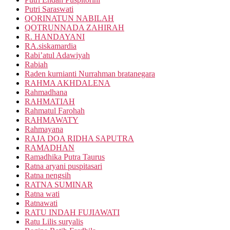
Putri Saraswati
QORINATUN NABILAH
QOTRUNNADA ZAHIRAH
R. HANDAYANI
RA.siskamardia
Rabi’atul Adawiyah
Rabiah
Raden kurnianti Nurrahman bratanegara
RAHMA AKHDALENA
Rahmadhana
RAHMATIAH
Rahmatul Farohah
RAHMAWATY
Rahmayana
RAJA DOA RIDHA SAPUTRA
RAMADHAN
Ramadhika Putra Taurus
Ratna aryani puspitasari
Ratna nengsih
RATNA SUMINAR
Ratna wati
Ratnawati
RATU INDAH FUJIAWATI
Ratu Lilis suryalis