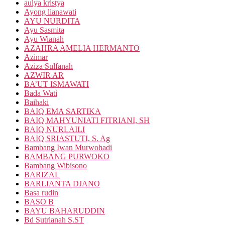
aulya kristya
Ayong lianawati
AYU NURDITA
Ayu Sasmita
Ayu Wianah
AZAHRA AMELIA HERMANTO
Azimar
Aziza Sulfanah
AZWIR AR
BA’UT ISMAWATI
Bada Wati
Baihaki
BAIQ EMA SARTIKA
BAIQ MAHYUNIATI FITRIANI, SH
BAIQ NURLAILI
BAIQ SRIASTUTI, S. Ag
Bambang Iwan Murwohadi
BAMBANG PURWOKO
Bambang Wibisono
BARIZAL
BARLIANTA DJANO
Basa rudin
BASO B
BAYU BAHARUDDIN
Bd Sutrianah S.ST