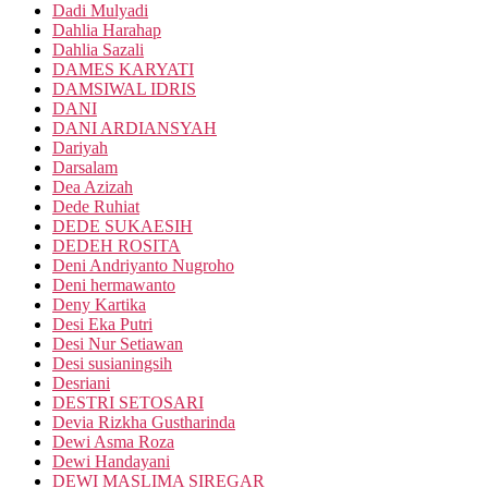
Dadi Mulyadi
Dahlia Harahap
Dahlia Sazali
DAMES KARYATI
DAMSIWAL IDRIS
DANI
DANI ARDIANSYAH
Dariyah
Darsalam
Dea Azizah
Dede Ruhiat
DEDE SUKAESIH
DEDEH ROSITA
Deni Andriyanto Nugroho
Deni hermawanto
Deny Kartika
Desi Eka Putri
Desi Nur Setiawan
Desi susianingsih
Desriani
DESTRI SETOSARI
Devia Rizkha Gustharinda
Dewi Asma Roza
Dewi Handayani
DEWI MASLIMA SIREGAR