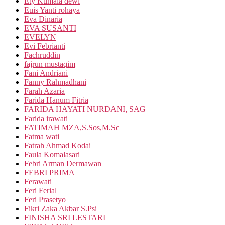
Ety Kumala dewi
Euis Yanti rohaya
Eva Dinaria
EVA SUSANTI
EVELYN
Evi Febrianti
Fachruddin
fajrun mustaqim
Fani Andriani
Fanny Rahmadhani
Farah Azaria
Farida Hanum Fitria
FARIDA HAYATI NURDANI, SAG
Farida irawati
FATIMAH MZA,S.Sos,M.Sc
Fatma wati
Fatrah Ahmad Kodai
Faula Komalasari
Febri Arman Dermawan
FEBRI PRIMA
Ferawati
Feri Ferial
Feri Prasetyo
Fikri Zaka Akbar S.Psi
FINISHA SRI LESTARI