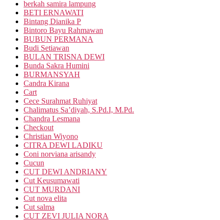
berkah samira lampung
BETI ERNAWATI
Bintang Dianika P
Bintoro Bayu Rahmawan
BUBUN PERMANA
Budi Setiawan
BULAN TRISNA DEWI
Bunda Sakra Humini
BURMANSYAH
Candra Kirana
Cart
Cece Surahmat Ruhiyat
Chalimatus Sa’diyah, S.Pd.I, M.Pd.
Chandra Lesmana
Checkout
Christian Wiyono
CITRA DEWI LADIKU
Coni norviana arisandy
Cucun
CUT DEWI ANDRIANY
Cut Keusumawati
CUT MURDANI
Cut nova elita
Cut salma
CUT ZEVI JULIA NORA