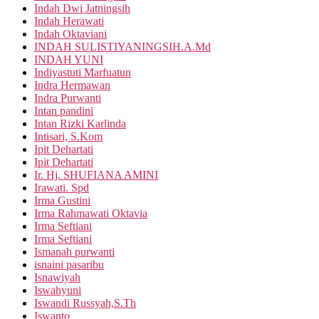
Indah Dwi Jatningsih
Indah Herawati
Indah Oktaviani
INDAH SULISTIYANINGSIH.A.Md
INDAH YUNI
Indiyastuti Marfuatun
Indra Hermawan
Indra Purwanti
Intan pandini
Intan Rizki Karlinda
Intisari, S.Kom
Ipit Dehartati
Ipit Dehartati
Ir. Hj. SHUFIANA AMINI
Irawati. Spd
Irma Gustini
Irma Rahmawati Oktavia
Irma Seftiani
Irma Seftiani
Ismanah purwanti
isnaini pasaribu
Isnawiyah
Iswahyuni
Iswandi Russyah,S.Th
Iswanto