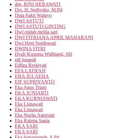
drg. RINI HERAWATI
Drs. H. Sediyoko, M.Pd
Duta Sakti Waluyo
DWI ASTUTI
DWI ASTUTI GINTING
Dwi endah meilia sari
DWI FITRIANA APRIL MAHARANI
Dwi Heni Susilowati
DWINA FITRI
Dyah Kusuma Widhianti, SH
edi junaedi
Edliza Reskiyati
EFA LATIFAH
EHA JULAEHA
EIF SUPRIYANTO
Eka Agus Triani
EKA JUNIARTI
EKA KURNIAWATI
Eka Lisnawati
Eka Lisnawati
Eka Nurlia Agresiati
Eka Rahma Sania
EKA SARI
EKA SARI
Eka Setianingsih, S.Pd