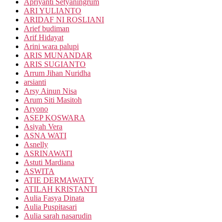
Apriyanti Setyaningrum
ARI YULIANTO
ARIDAF NI ROSLIANI
Arief budiman
Arif Hidayat
Arini wara palupi
ARIS MUNANDAR
ARIS SUGIANTO
Arrum Jihan Nuridha
arsianti
Arsy Ainun Nisa
Arum Siti Masitoh
Aryono
ASEP KOSWARA
Asiyah Vera
ASNA WATI
Asnelly
ASRINAWATI
Astuti Mardiana
ASWITA
ATIE DERMAWATY
ATILAH KRISTANTI
Aulia Fasya Dinata
Aulia Puspitasari
Aulia sarah nasarudin