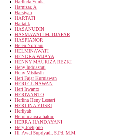
Harlinda Yunita
Harnizar. A
Harsiyah
HARTATI
Hartatik
HASANUDIN
HASMAWATI M. DJAFAR
HASPIANOR
Helen Nofriani
HELMINAWATI
HENDRA WIJAYA
HENNY MAURIZA REZKI
Heny Indriastuti
Heny Mistiasih
Heri Fajar Kurniawan
HERI GUNAWAN
Heri Irwanto
HERIWANTO
Herlina Heny Lestari
HERLINA YUSRI
Herliyah
Herni marisca hakim
HERRA HANDAYANI
Hery Joelijono
Hi. Awal Supriyadi, S.Pd. M.M.