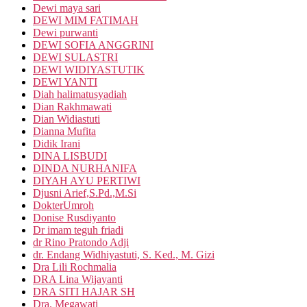
Dewi maya sari
DEWI MIM FATIMAH
Dewi purwanti
DEWI SOFIA ANGGRINI
DEWI SULASTRI
DEWI WIDIYASTUTIK
DEWI YANTI
Diah halimatusyadiah
Dian Rakhmawati
Dian Widiastuti
Dianna Mufita
Didik Irani
DINA LISBUDI
DINDA NURHANIFA
DIYAH AYU PERTIWI
Djusni Arief,S.Pd.,M.Si
DokterUmroh
Donise Rusdiyanto
Dr imam teguh friadi
dr Rino Pratondo Adji
dr. Endang Widhiyastuti, S. Ked., M. Gizi
Dra Lili Rochmalia
DRA Lina Wijayanti
DRA SITI HAJAR SH
Dra. Megawati