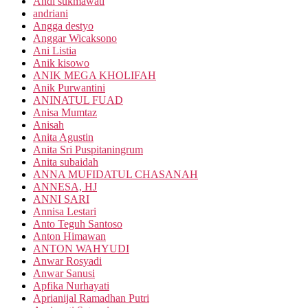
Andi sukmawati
andriani
Angga destyo
Anggar Wicaksono
Ani Listia
Anik kisowo
ANIK MEGA KHOLIFAH
Anik Purwantini
ANINATUL FUAD
Anisa Mumtaz
Anisah
Anita Agustin
Anita Sri Puspitaningrum
Anita subaidah
ANNA MUFIDATUL CHASANAH
ANNESA, HJ
ANNI SARI
Annisa Lestari
Anto Teguh Santoso
Anton Himawan
ANTON WAHYUDI
Anwar Rosyadi
Anwar Sanusi
Apfika Nurhayati
Aprianijal Ramadhan Putri