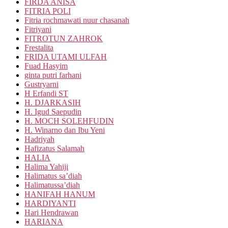
FIRDA ANISA
FITRIA POLI
Fitria rochmawati nuur chasanah
Fitriyani
FITROTUN ZAHROK
Frestalita
FRIDA UTAMI ULFAH
Fuad Hasyim
ginta putri farhani
Gustryarni
H Erfandi ST
H. DJARKASIH
H. Igud Saepudin
H. MOCH SOLEHFUDIN
H. Winarno dan Ibu Yeni
Hadriyah
Hafizatus Salamah
HALIA
Halima Yahiji
Halimatus sa’diah
Halimatussa’diah
HANIFAH HANUM
HARDIYANTI
Hari Hendrawan
HARIANA