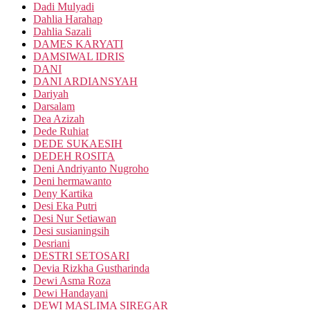
Dadi Mulyadi
Dahlia Harahap
Dahlia Sazali
DAMES KARYATI
DAMSIWAL IDRIS
DANI
DANI ARDIANSYAH
Dariyah
Darsalam
Dea Azizah
Dede Ruhiat
DEDE SUKAESIH
DEDEH ROSITA
Deni Andriyanto Nugroho
Deni hermawanto
Deny Kartika
Desi Eka Putri
Desi Nur Setiawan
Desi susianingsih
Desriani
DESTRI SETOSARI
Devia Rizkha Gustharinda
Dewi Asma Roza
Dewi Handayani
DEWI MASLIMA SIREGAR