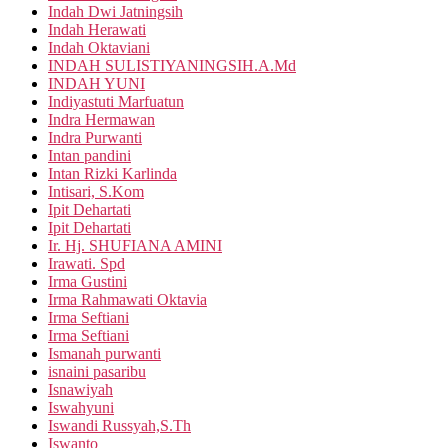
Indah Dwi Jatningsih
Indah Herawati
Indah Oktaviani
INDAH SULISTIYANINGSIH.A.Md
INDAH YUNI
Indiyastuti Marfuatun
Indra Hermawan
Indra Purwanti
Intan pandini
Intan Rizki Karlinda
Intisari, S.Kom
Ipit Dehartati
Ipit Dehartati
Ir. Hj. SHUFIANA AMINI
Irawati. Spd
Irma Gustini
Irma Rahmawati Oktavia
Irma Seftiani
Irma Seftiani
Ismanah purwanti
isnaini pasaribu
Isnawiyah
Iswahyuni
Iswandi Russyah,S.Th
Iswanto