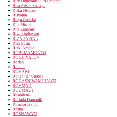
Ririt Oktaviani Putri Pratama
Risa Arisca Susetyo
Riska Noviani
Risviana
Risya fianicha
Rita Mirdahni
Rita Zaharah
Riwin indrawati
RIZA FAISAL
Riza Sofia
Rizki Amelia
ROBI MAMONTO
RODLIYATUN
Rofiah
Rohana
ROHANI
Rohani Br Ginting
ROHASNIWI MULYATI
ROHMAD
ROHMADI
Rosdalena
Rosiada Damanik
Rosmiasih s.pd
Rosna
ROSNAWATI