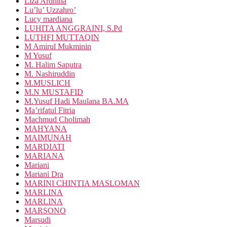
Liza Ardhina
Lu’lu’ Uzzahro’
Lucy mardiana
LUHITA ANGGRAINI, S.Pd
LUTHFI MUTTAQIN
M Amirul Mukminin
M Yusuf
M. Halim Saputra
M. Nashiruddin
M.MUSLICH
M.N MUSTAFID
M.Yusuf Hadi Maulana BA.MA
Ma’rifatul Fitria
Machmud Cholimah
MAHYANA
MAIMUNAH
MARDIATI
MARIANA
Mariani
Mariani Dra
MARINI CHINTIA MASLOMAN
MARLINA
MARLINA
MARSONO
Marsudi