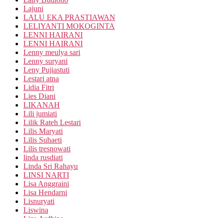
Lajuni
LALU EKA PRASTIAWAN
LELIYANTI MOKOGINTA
LENNI HAIRANI
LENNI HAIRANI
Lenny meulya sari
Lenny suryani
Leny Pujiastuti
Lestari atna
Lidia Fitri
Lies Diani
LIKANAH
Lili jumiati
Lilik Rateh Lestari
Lilis Maryati
Lilis Suhaeti
Lilis tresnowati
linda rusdiati
Linda Sri Rahayu
LINSI NARTI
Lisa Anggraini
Lisa Hendarni
Lisnuryati
Liswina