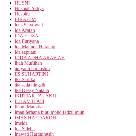
HUSNI
Husniah Yahya
Huspira
IBRAHIM
Icus Setyowati
Ida Arafah
IDA ELIZA
Ida Fitriyana
Ida Malinda Harahap
Ida septiani
IDDA ADHA ARAFIAH
Ihah Muflihah
iin yanti hari astuti
IIS SUHARTINI
Ika Sartika
ika setia ningsih
Ike Deasy Natalia
IKHTIAR FALAKHI
ILHAM ILAFI
Ilham Manzis
Iman ferhana binti mohd fadzil muin
IMAS HAEDAROH
Imelda
Ina Saleha
Inawati Hartiningsih