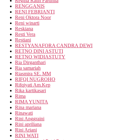
Regina Ratih Fardhila
RENGGANIS
RENI FEBRIANTI
Reni Oktora Noor
Reni winarti
Reskiana
Resti Vera
Restiani
RESTYANAFORA CANDRA DEWI
RETNO DINI ASTUTI
RETNO WIDIASTUTY
Ria Dirganthari
Ria samariah
Riasmira SE. MM
RIFQI NUGROHO
Rifqiyati Am.Kep
Rika kartikasari
Rima
RIMA YUNITA
Rina mariana
Rinawati
Rini Anggraini
Rini apriliana
Rini Ariani
RINI WATI