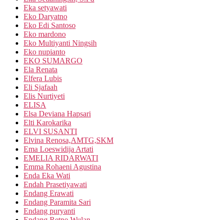
Eka setyawati
Eko Daryatno
Eko Edi Santoso
Eko mardono
Eko Multiyanti Ningsih
Eko nupianto
EKO SUMARGO
Ela Renata
Elfera Lubis
Eli Sjafaah
Elis Nurtiyeti
ELISA
Elsa Deviana Hapsari
Elti Karokarika
ELVI SUSANTI
Elvina Renosa,AMTG,SKM
Ema Loeswidija Artati
EMELIA RIDARWATI
Emma Rohaeni Agustina
Enda Eka Wati
Endah Prasetiyawati
Endang Erawati
Endang Paramita Sari
Endang puryanti
Endang Retno Wulan