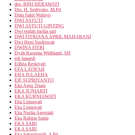
drg. RINI HERAWATI
Drs. H. Sediyoko, M.Pd
Duta Sakti Waluyo
DWI ASTUTI
DWI ASTUTI GINTING
Dwi endah meilia sari
DWI FITRIANA APRIL MAHARANI
Dwi Heni Susilowati
DWINA FITRI
Dyah Kusuma Widhianti, SH
edi junaedi
Edliza Reskiyati
EFA LATIFAH
EHA JULAEHA
EIF SUPRIYANTO
Eka Agus Triani
EKA JUNIARTI
EKA KURNIAWATI
Eka Lisnawati
Eka Lisnawati
Eka Nurlia Agresiati
Eka Rahma Sania
EKA SARI
EKA SARI
Eka Setianingsih, S.Pd