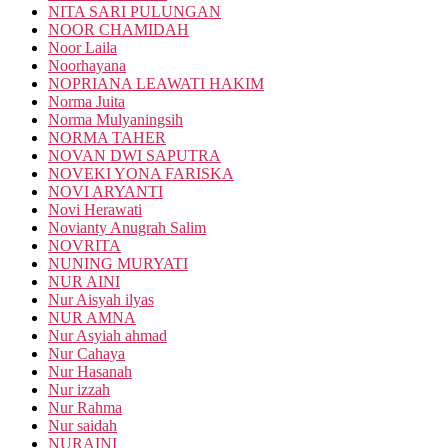
NITA SARI PULUNGAN
NOOR CHAMIDAH
Noor Laila
Noorhayana
NOPRIANA LEAWATI HAKIM
Norma Juita
Norma Mulyaningsih
NORMA TAHER
NOVAN DWI SAPUTRA
NOVEKI YONA FARISKA
NOVI ARYANTI
Novi Herawati
Novianty Anugrah Salim
NOVRITA
NUNING MURYATI
NUR AINI
Nur Aisyah ilyas
NUR AMNA
Nur Asyiah ahmad
Nur Cahaya
Nur Hasanah
Nur izzah
Nur Rahma
Nur saidah
NURAINI