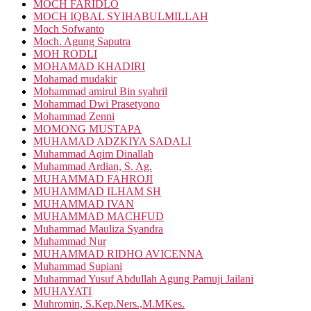
MOCH FARIDLO
MOCH IQBAL SYIHABULMILLAH
Moch Sofwanto
Moch. Agung Saputra
MOH RODLI
MOHAMAD KHADIRI
Mohamad mudakir
Mohammad amirul Bin syahril
Mohammad Dwi Prasetyono
Mohammad Zenni
MOMONG MUSTAPA
MUHAMAD ADZKIYA SADALI
Muhammad Aqim Dinallah
Muhammad Ardian, S. Ag.
MUHAMMAD FAHROJI
MUHAMMAD ILHAM SH
MUHAMMAD IVAN
MUHAMMAD MACHFUD
Muhammad Mauliza Syandra
Muhammad Nur
MUHAMMAD RIDHO AVICENNA
Muhammad Supiani
Muhammad Yusuf Abdullah Agung Pamuji Jailani
MUHAYATI
Muhromin, S.Kep.Ners.,M.MKes.