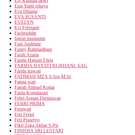
Ety Kumala dewi
Euis Yanti rohaya
Eva Dinaria
EVA SUSANTI
EVELYN
Evi Febrianti
Fachruddin
fajrun mustaqim
Fani Andriani
Fanny Rahmadhani
Farah Azaria
Farida Hanum Fitria
FARIDA HAYATI NURDANI, SAG
Farida irawati
FATIMAH MZA,S.Sos,M.Sc
Fatma wati
Fatrah Ahmad Kodai
Faula Komalasari
Febri Arman Dermawan
FEBRI PRIMA
Ferawati
Feri Ferial
Feri Prasetyo
Fikri Zaka Akbar S.Psi
FINISHA SRI LESTARI