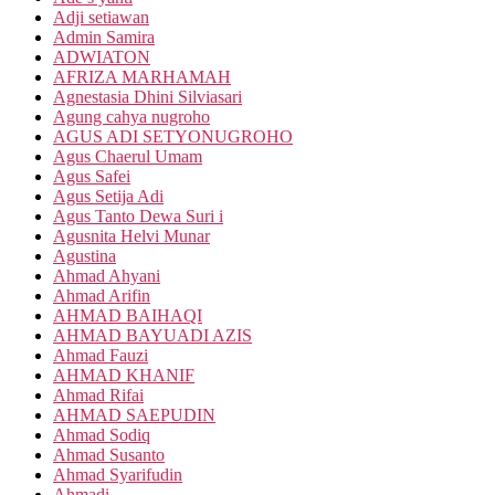
Adji setiawan
Admin Samira
ADWIATON
AFRIZA MARHAMAH
Agnestasia Dhini Silviasari
Agung cahya nugroho
AGUS ADI SETYONUGROHO
Agus Chaerul Umam
Agus Safei
Agus Setija Adi
Agus Tanto Dewa Suri i
Agusnita Helvi Munar
Agustina
Ahmad Ahyani
Ahmad Arifin
AHMAD BAIHAQI
AHMAD BAYUADI AZIS
Ahmad Fauzi
AHMAD KHANIF
Ahmad Rifai
AHMAD SAEPUDIN
Ahmad Sodiq
Ahmad Susanto
Ahmad Syarifudin
Ahmadi