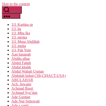
Skip to the content
Search
Menu
111 Kartina sp
111 lia
111 Mba Ika
111 meska
111 Musa Abdillah
111 mutia
111 Pak Yoto
Aan hasanah
Abdila albar
Abdul Fattah
Abdul khalik
Abdul Wahab Usman
Abdulah hubai,CHt,CI(IACT-USA)
ABULAHAR
Ach. Juwaini
Achmad Busri
Achmad Sya’dan
Ade Gustian
Ade Nur Setiowati
Ade s yanti