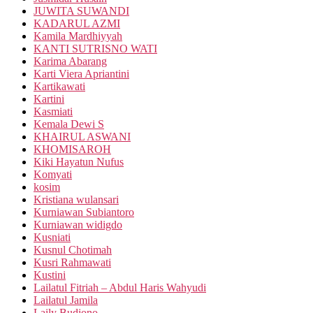
JUWITA SUWANDI
KADARUL AZMI
Kamila Mardhiyyah
KANTI SUTRISNO WATI
Karima Abarang
Karti Viera Apriantini
Kartikawati
Kartini
Kasmiati
Kemala Dewi S
KHAIRUL ASWANI
KHOMISAROH
Kiki Hayatun Nufus
Komyati
kosim
Kristiana wulansari
Kurniawan Subiantoro
Kurniawan widigdo
Kusniati
Kusnul Chotimah
Kusri Rahmawati
Kustini
Lailatul Fitriah – Abdul Haris Wahyudi
Lailatul Jamila
Laily Budiono