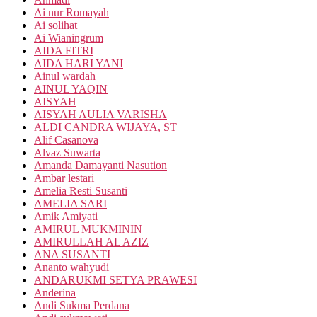
Ai nur Romayah
Ai solihat
Ai Wianingrum
AIDA FITRI
AIDA HARI YANI
Ainul wardah
AINUL YAQIN
AISYAH
AISYAH AULIA VARISHA
ALDI CANDRA WIJAYA, ST
Alif Casanova
Alvaz Suwarta
Amanda Damayanti Nasution
Ambar lestari
Amelia Resti Susanti
AMELIA SARI
Amik Amiyati
AMIRUL MUKMININ
AMIRULLAH AL AZIZ
ANA SUSANTI
Ananto wahyudi
ANDARUKMI SETYA PRAWESI
Anderina
Andi Sukma Perdana