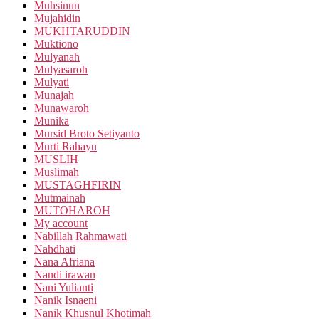
Muhsinun
Mujahidin
MUKHTARUDDIN
Muktiono
Mulyanah
Mulyasaroh
Mulyati
Munajah
Munawaroh
Munika
Mursid Broto Setiyanto
Murti Rahayu
MUSLIH
Muslimah
MUSTAGHFIRIN
Mutmainah
MUTOHAROH
My account
Nabillah Rahmawati
Nahdhati
Nana Afriana
Nandi irawan
Nani Yulianti
Nanik Isnaeni
Nanik Khusnul Khotimah