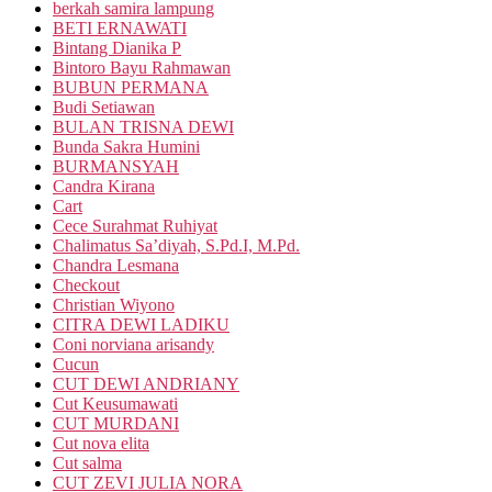
berkah samira lampung
BETI ERNAWATI
Bintang Dianika P
Bintoro Bayu Rahmawan
BUBUN PERMANA
Budi Setiawan
BULAN TRISNA DEWI
Bunda Sakra Humini
BURMANSYAH
Candra Kirana
Cart
Cece Surahmat Ruhiyat
Chalimatus Sa’diyah, S.Pd.I, M.Pd.
Chandra Lesmana
Checkout
Christian Wiyono
CITRA DEWI LADIKU
Coni norviana arisandy
Cucun
CUT DEWI ANDRIANY
Cut Keusumawati
CUT MURDANI
Cut nova elita
Cut salma
CUT ZEVI JULIA NORA