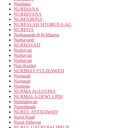
Nurdiana
NURDIANA
NURDIYANA
NURFAJRINA
NURFALAH SITORUS S.AG
NURFITA
Nurhasanah bt H Mansur
Nurhayanti
NURHAYATI
Nurhayati
Nurhayati
Nurhayati
Nuri Kartini
NURIMAS YULIYAWATI
Nurjanah
Nurjanah
Nurlinda
NURMA AGUSTINA
NURMALA DEWI S.PDI
Nurmalawati
Nurrohimah
NURUL ASTIYAWATI
Nurul Fuad
Nurul Hidayati
NURUL QALBI BACHRUN