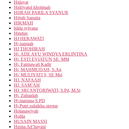
Hidayat
Hidriyatul khotimah
HIJRAH PARILA SYANUR
Hijrah Saputra
HIKMAH
hilda sylvana
Hindun
HJ HERAWATI
Hj napsiah
HJ THOHIRAH
Hj. ADE AYU WINDYA ERLINTINA
Hj. ESTI EVIATUN SE. MM
Hj. Fatmawati Kadir
Hj. MAHMUDAH, S.Ag
Hj. MULIYATI S, SE Msi
HJ. NAFAAH
HJ. SAM’AH
HJ. SRI ANTORIWATI, S.Pd, M.Si
Hj. Zubaidah
Hj.mariana,S.PD
Hj.Putri zulaikha siregar
Holanawiyah
Holila
HUSAIN MASSI
Husna Ad’hayani