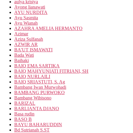
aulya kristya
Ayong lianawati
AYU NURDITA
Ayu Sasmita
Ayu Wianah
AZAHRA AMELIA HERMANTO
Azimar
Aziza Sulfanah
AZWIR AR
BA’UT ISMAWATI
Bada Wati
Baihaki
BAIQ EMA SARTIKA
BAIQ MAHYUNIATI FITRIANI, SH
BAIQ NURLAILI
BAIQ SRIASTUTI, S. Ag
Bambang Iwan Murwohadi
BAMBANG PURWOKO
Bambang Wibisono
BARIZAL
BARLIANTA DJANO
Basa rudin
BASO B
BAYU BAHARUDDIN
Bd Sutrianah S.ST