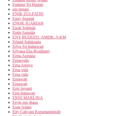
Endang Tri Hartati
eni rinjani
ENIK ZULFATIN
Enny Susanti
ENOK JUARIAH
Enok Solehah
Entin Agustin
ENY BUDIATI.,AMDK.,S.KM
Erland Sulaksana
Erlya Sri Indarwati
Erlyana Eka Rosdianty
Erma Apriana
Ermayulis
Erna Anisya
Erna vida
Erna vida
Ernawati
Ernawati
Erni Jayanti
Erni listiawati
ERNI MARLINA
Ervin nur diana
Esan Adam
Etty Cahyani Kusumaningsih