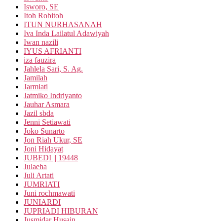
Isworo, SE
Itoh Robitoh
ITUN NURHASANAH
Iva Inda Lailatul Adawiyah
Iwan nazili
IYUS AFRIANTI
iza fauzira
Jahlela Sari, S. Ag.
Jamilah
Jarmiati
Jatmiko Indriyanto
Jauhar Asmara
Jazil sbda
Jenni Setiawati
Joko Sunarto
Jon Riah Ukur, SE
Joni Hidayat
JUBEDI || 19448
Julaeha
Juli Artati
JUMRIATI
Juni rochmawati
JUNIARDI
JUPRIADI HIBURAN
Jusmidar Husain