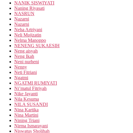
NANIK SISWIYATI
Naning Riyasati
NASRUN
Nazarni
Nazarni
Neha Artriyani
Neli Mujizatin
Nelma Manoppo
NENENG SUKAESIH
Neng aisyah
Neng Ikah
Neni nurheni
Nenny
Neti Fitriani
Ngatmi
NGATMI RUMIYATI
Ni’matul Fitriyah
Nike Jayanti
Nila Kesuma
NILA SUSANDI
Nina Kartika
Nina Martini
Nining Triani
Nirma Ismarayani
Niswatus Sholihah