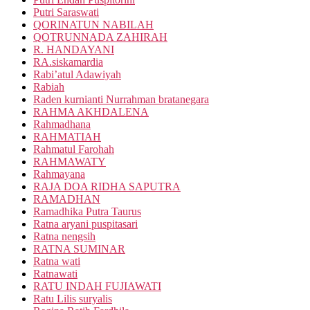
Putri Saraswati
QORINATUN NABILAH
QOTRUNNADA ZAHIRAH
R. HANDAYANI
RA.siskamardia
Rabi’atul Adawiyah
Rabiah
Raden kurnianti Nurrahman bratanegara
RAHMA AKHDALENA
Rahmadhana
RAHMATIAH
Rahmatul Farohah
RAHMAWATY
Rahmayana
RAJA DOA RIDHA SAPUTRA
RAMADHAN
Ramadhika Putra Taurus
Ratna aryani puspitasari
Ratna nengsih
RATNA SUMINAR
Ratna wati
Ratnawati
RATU INDAH FUJIAWATI
Ratu Lilis suryalis