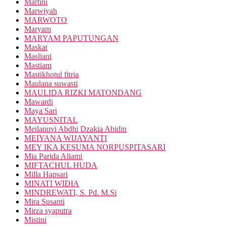
Martini
Marwiyah
MARWOTO
Maryam
MARYAM PAPUTUNGAN
Maskat
Masliani
Mastiam
Mastikhotul fitria
Maulana suwasti
MAULIDA RIZKI MATONDANG
Mawardi
Maya Sari
MAYUSNITAL
Meilanuvi Abdhi Dzakia Abidin
MEIYANA WIJAYANTI
MEY IKA KESUMA NORPUSPITASARI
Mia Parida Aliami
MIFTACHUL HUDA
Milla Hapsari
MINATI WIDIA
MINDREWATI, S. Pd. M.Si
Mira Susanti
Mirza syaputra
Mistini