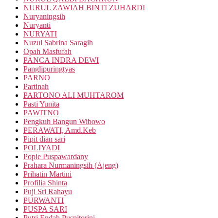
NURUL ZAWIAH BINTI ZUHARDI
Nuryaningsih
Nuryanti
NURYATI
Nuzul Sabrina Saragih
Opah Masfufah
PANCA INDRA DEWI
Panglipuringtyas
PARNO
Partinah
PARTONO ALI MUHTAROM
Pasti Yunita
PAWITNO
Pengkuh Bangun Wibowo
PERAWATI, Amd.Keb
Pipit dian sari
POLIYADI
Popie Puspawardany
Prahara Nurmaningsih (Ajeng)
Prihatin Martini
Profilia Shinta
Puji Sri Rahayu
PURWANTI
PUSPA SARI
Putri Endah Puspitorini