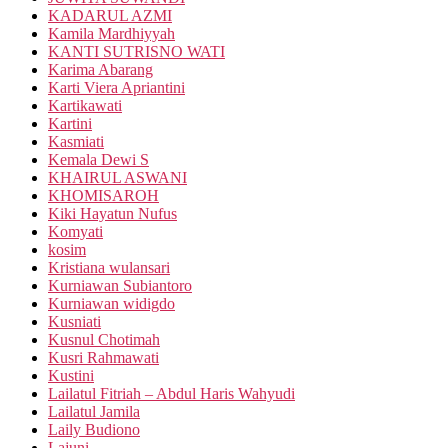
KADARUL AZMI
Kamila Mardhiyyah
KANTI SUTRISNO WATI
Karima Abarang
Karti Viera Apriantini
Kartikawati
Kartini
Kasmiati
Kemala Dewi S
KHAIRUL ASWANI
KHOMISAROH
Kiki Hayatun Nufus
Komyati
kosim
Kristiana wulansari
Kurniawan Subiantoro
Kurniawan widigdo
Kusniati
Kusnul Chotimah
Kusri Rahmawati
Kustini
Lailatul Fitriah – Abdul Haris Wahyudi
Lailatul Jamila
Laily Budiono
Lajuni