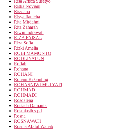
Risa Arisca Susetyo
Riska Noviani
Risviana
Risya fianicha
Rita Mirdahni
Rita Zaharah
Riwin indrawati
RIZA FAISAL
Riza Sofia
Rizki Amelia
ROBI MAMONTO
RODLIYATUN
Rofiah
Rohana
ROHANI
Rohani Br Ginting
ROHASNIWI MULYATI
ROHMAD
ROHMADI
Rosdalena
Rosiada Damanik
Rosmiasih s.pd
Rosna
ROSNAWATI
Rosnia Abdul Wahab