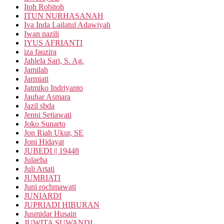
Itoh Robitoh
ITUN NURHASANAH
Iva Inda Lailatul Adawiyah
Iwan nazili
IYUS AFRIANTI
iza fauzira
Jahlela Sari, S. Ag.
Jamilah
Jarmiati
Jatmiko Indriyanto
Jauhar Asmara
Jazil sbda
Jenni Setiawati
Joko Sunarto
Jon Riah Ukur, SE
Joni Hidayat
JUBEDI || 19448
Julaeha
Juli Artati
JUMRIATI
Juni rochmawati
JUNIARDI
JUPRIADI HIBURAN
Jusmidar Husain
JUWITA SUWANDI