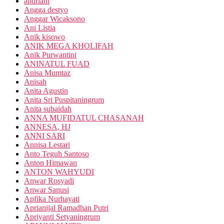
andriani
Angga destyo
Anggar Wicaksono
Ani Listia
Anik kisowo
ANIK MEGA KHOLIFAH
Anik Purwantini
ANINATUL FUAD
Anisa Mumtaz
Anisah
Anita Agustin
Anita Sri Puspitaningrum
Anita subaidah
ANNA MUFIDATUL CHASANAH
ANNESA, HJ
ANNI SARI
Annisa Lestari
Anto Teguh Santoso
Anton Himawan
ANTON WAHYUDI
Anwar Rosyadi
Anwar Sanusi
Apfika Nurhayati
Aprianijal Ramadhan Putri
Apriyanti Setyaningrum