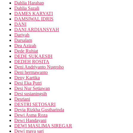
Dahlia Harahap
Dahlia Sazali
DAMES KARYATI
DAMSIWAL IDRIS
DANI
DANI ARDIANSYAH
Dariyah
Darsalam
Dea Azizah
Dede Ruhiat
DEDE SUKAESIH
DEDEH ROSITA
Deni Andriyanto Nugroho
Deni hermawanto
Deny Kartika
Desi Eka Putri
Desi Nur Setiawan
Desi susianingsih
Desriani
DESTRI SETOSARI
Devia Rizkha Gustharinda
Dewi Asma Roza
Dewi Handayani
DEWI MASLIMA SIREGAR
Dewi maya sari