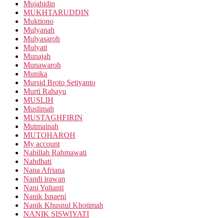
Mujahidin
MUKHTARUDDIN
Muktiono
Mulyanah
Mulyasaroh
Mulyati
Munajah
Munawaroh
Munika
Mursid Broto Setiyanto
Murti Rahayu
MUSLIH
Muslimah
MUSTAGHFIRIN
Mutmainah
MUTOHAROH
My account
Nabillah Rahmawati
Nahdhati
Nana Afriana
Nandi irawan
Nani Yulianti
Nanik Isnaeni
Nanik Khusnul Khotimah
NANIK SISWIYATI