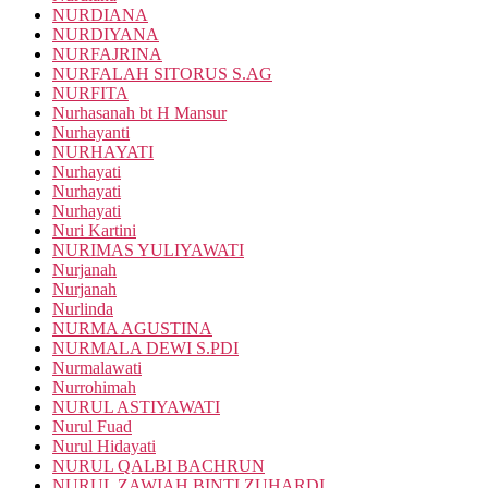
NURDIANA
NURDIYANA
NURFAJRINA
NURFALAH SITORUS S.AG
NURFITA
Nurhasanah bt H Mansur
Nurhayanti
NURHAYATI
Nurhayati
Nurhayati
Nurhayati
Nuri Kartini
NURIMAS YULIYAWATI
Nurjanah
Nurjanah
Nurlinda
NURMA AGUSTINA
NURMALA DEWI S.PDI
Nurmalawati
Nurrohimah
NURUL ASTIYAWATI
Nurul Fuad
Nurul Hidayati
NURUL QALBI BACHRUN
NURUL ZAWIAH BINTI ZUHARDI