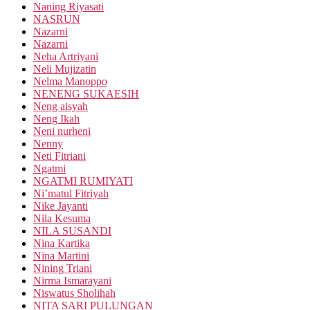
Naning Riyasati
NASRUN
Nazarni
Nazarni
Neha Artriyani
Neli Mujizatin
Nelma Manoppo
NENENG SUKAESIH
Neng aisyah
Neng Ikah
Neni nurheni
Nenny
Neti Fitriani
Ngatmi
NGATMI RUMIYATI
Ni’matul Fitriyah
Nike Jayanti
Nila Kesuma
NILA SUSANDI
Nina Kartika
Nina Martini
Nining Triani
Nirma Ismarayani
Niswatus Sholihah
NITA SARI PULUNGAN