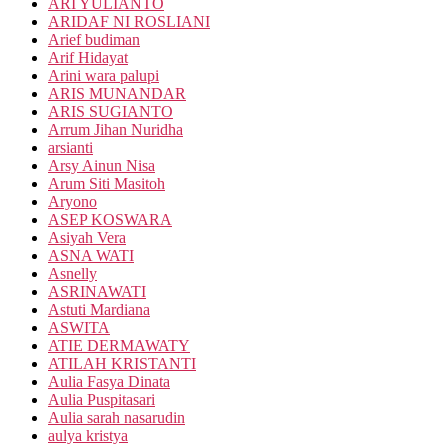
ARI YULIANTO
ARIDAF NI ROSLIANI
Arief budiman
Arif Hidayat
Arini wara palupi
ARIS MUNANDAR
ARIS SUGIANTO
Arrum Jihan Nuridha
arsianti
Arsy Ainun Nisa
Arum Siti Masitoh
Aryono
ASEP KOSWARA
Asiyah Vera
ASNA WATI
Asnelly
ASRINAWATI
Astuti Mardiana
ASWITA
ATIE DERMAWATY
ATILAH KRISTANTI
Aulia Fasya Dinata
Aulia Puspitasari
Aulia sarah nasarudin
aulya kristya