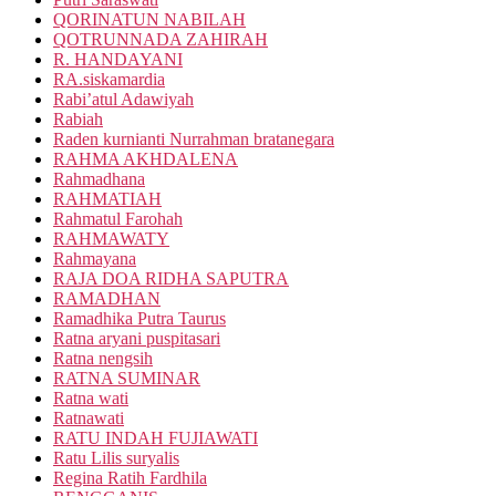
QORINATUN NABILAH
QOTRUNNADA ZAHIRAH
R. HANDAYANI
RA.siskamardia
Rabi’atul Adawiyah
Rabiah
Raden kurnianti Nurrahman bratanegara
RAHMA AKHDALENA
Rahmadhana
RAHMATIAH
Rahmatul Farohah
RAHMAWATY
Rahmayana
RAJA DOA RIDHA SAPUTRA
RAMADHAN
Ramadhika Putra Taurus
Ratna aryani puspitasari
Ratna nengsih
RATNA SUMINAR
Ratna wati
Ratnawati
RATU INDAH FUJIAWATI
Ratu Lilis suryalis
Regina Ratih Fardhila