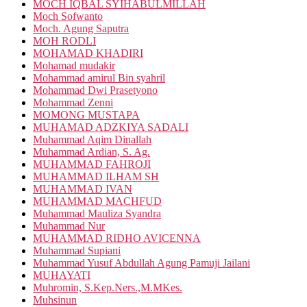
MOCH IQBAL SYIHABULMILLAH
Moch Sofwanto
Moch. Agung Saputra
MOH RODLI
MOHAMAD KHADIRI
Mohamad mudakir
Mohammad amirul Bin syahril
Mohammad Dwi Prasetyono
Mohammad Zenni
MOMONG MUSTAPA
MUHAMAD ADZKIYA SADALI
Muhammad Aqim Dinallah
Muhammad Ardian, S. Ag.
MUHAMMAD FAHROJI
MUHAMMAD ILHAM SH
MUHAMMAD IVAN
MUHAMMAD MACHFUD
Muhammad Mauliza Syandra
Muhammad Nur
MUHAMMAD RIDHO AVICENNA
Muhammad Supiani
Muhammad Yusuf Abdullah Agung Pamuji Jailani
MUHAYATI
Muhromin, S.Kep.Ners.,M.MKes.
Muhsinun