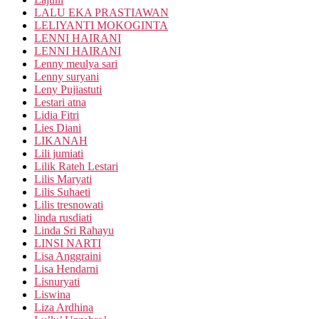
LALU EKA PRASTIAWAN
LELIYANTI MOKOGINTA
LENNI HAIRANI
LENNI HAIRANI
Lenny meulya sari
Lenny suryani
Leny Pujiastuti
Lestari atna
Lidia Fitri
Lies Diani
LIKANAH
Lili jumiati
Lilik Rateh Lestari
Lilis Maryati
Lilis Suhaeti
Lilis tresnowati
linda rusdiati
Linda Sri Rahayu
LINSI NARTI
Lisa Anggraini
Lisa Hendarni
Lisnuryati
Liswina
Liza Ardhina