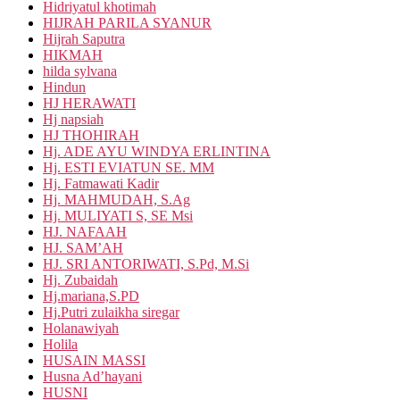
Hidriyatul khotimah
HIJRAH PARILA SYANUR
Hijrah Saputra
HIKMAH
hilda sylvana
Hindun
HJ HERAWATI
Hj napsiah
HJ THOHIRAH
Hj. ADE AYU WINDYA ERLINTINA
Hj. ESTI EVIATUN SE. MM
Hj. Fatmawati Kadir
Hj. MAHMUDAH, S.Ag
Hj. MULIYATI S, SE Msi
HJ. NAFAAH
HJ. SAM’AH
HJ. SRI ANTORIWATI, S.Pd, M.Si
Hj. Zubaidah
Hj.mariana,S.PD
Hj.Putri zulaikha siregar
Holanawiyah
Holila
HUSAIN MASSI
Husna Ad’hayani
HUSNI