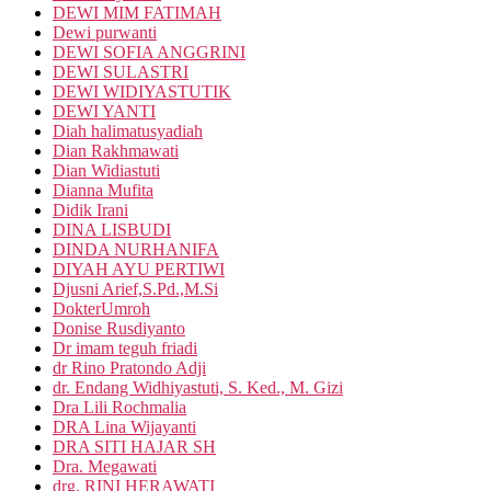
DEWI MIM FATIMAH
Dewi purwanti
DEWI SOFIA ANGGRINI
DEWI SULASTRI
DEWI WIDIYASTUTIK
DEWI YANTI
Diah halimatusyadiah
Dian Rakhmawati
Dian Widiastuti
Dianna Mufita
Didik Irani
DINA LISBUDI
DINDA NURHANIFA
DIYAH AYU PERTIWI
Djusni Arief,S.Pd.,M.Si
DokterUmroh
Donise Rusdiyanto
Dr imam teguh friadi
dr Rino Pratondo Adji
dr. Endang Widhiyastuti, S. Ked., M. Gizi
Dra Lili Rochmalia
DRA Lina Wijayanti
DRA SITI HAJAR SH
Dra. Megawati
drg. RINI HERAWATI