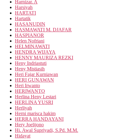
Harnizar. A
Harsiyah
HARTATI
Hartatik
HASANUDIN
HASMAWATI M. DJAFAR
HASPIANOR
Helen Nofriani
HELMINAWATI
HENDRA WIJAYA
HENNY MAURIZA REZKI
Heny Indriastuti
Heny Mistiasih
Heri Fajar Kurniawan
HERI GUNAWAN
Heri Irwanto
HERIWANTO
Herlina Heny Lestari
HERLINA YUSRI
Herliyah
Herni marisca hakim
HERRA HANDAYANI
Hery Joelijono
Hi. Awal Supriyadi, S.Pd. M.M.
Hidayat