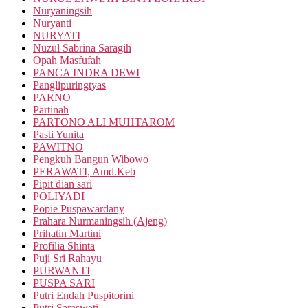
Nuryaningsih
Nuryanti
NURYATI
Nuzul Sabrina Saragih
Opah Masfufah
PANCA INDRA DEWI
Panglipuringtyas
PARNO
Partinah
PARTONO ALI MUHTAROM
Pasti Yunita
PAWITNO
Pengkuh Bangun Wibowo
PERAWATI, Amd.Keb
Pipit dian sari
POLIYADI
Popie Puspawardany
Prahara Nurmaningsih (Ajeng)
Prihatin Martini
Profilia Shinta
Puji Sri Rahayu
PURWANTI
PUSPA SARI
Putri Endah Puspitorini
Putri Saraswati