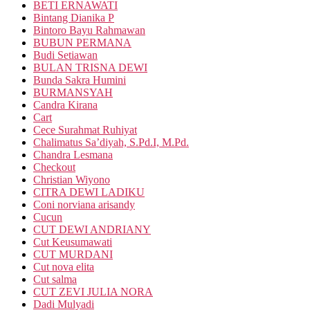
BETI ERNAWATI
Bintang Dianika P
Bintoro Bayu Rahmawan
BUBUN PERMANA
Budi Setiawan
BULAN TRISNA DEWI
Bunda Sakra Humini
BURMANSYAH
Candra Kirana
Cart
Cece Surahmat Ruhiyat
Chalimatus Sa’diyah, S.Pd.I, M.Pd.
Chandra Lesmana
Checkout
Christian Wiyono
CITRA DEWI LADIKU
Coni norviana arisandy
Cucun
CUT DEWI ANDRIANY
Cut Keusumawati
CUT MURDANI
Cut nova elita
Cut salma
CUT ZEVI JULIA NORA
Dadi Mulyadi