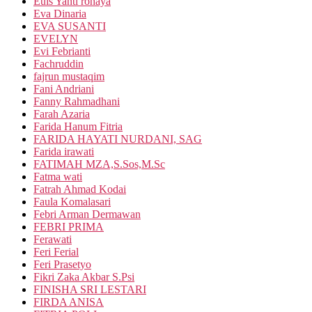
Euis Yanti rohaya
Eva Dinaria
EVA SUSANTI
EVELYN
Evi Febrianti
Fachruddin
fajrun mustaqim
Fani Andriani
Fanny Rahmadhani
Farah Azaria
Farida Hanum Fitria
FARIDA HAYATI NURDANI, SAG
Farida irawati
FATIMAH MZA,S.Sos,M.Sc
Fatma wati
Fatrah Ahmad Kodai
Faula Komalasari
Febri Arman Dermawan
FEBRI PRIMA
Ferawati
Feri Ferial
Feri Prasetyo
Fikri Zaka Akbar S.Psi
FINISHA SRI LESTARI
FIRDA ANISA