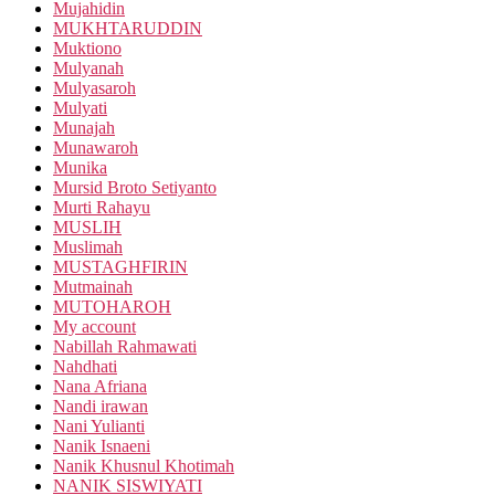
Mujahidin
MUKHTARUDDIN
Muktiono
Mulyanah
Mulyasaroh
Mulyati
Munajah
Munawaroh
Munika
Mursid Broto Setiyanto
Murti Rahayu
MUSLIH
Muslimah
MUSTAGHFIRIN
Mutmainah
MUTOHAROH
My account
Nabillah Rahmawati
Nahdhati
Nana Afriana
Nandi irawan
Nani Yulianti
Nanik Isnaeni
Nanik Khusnul Khotimah
NANIK SISWIYATI