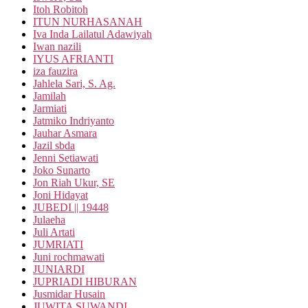
Itoh Robitoh
ITUN NURHASANAH
Iva Inda Lailatul Adawiyah
Iwan nazili
IYUS AFRIANTI
iza fauzira
Jahlela Sari, S. Ag.
Jamilah
Jarmiati
Jatmiko Indriyanto
Jauhar Asmara
Jazil sbda
Jenni Setiawati
Joko Sunarto
Jon Riah Ukur, SE
Joni Hidayat
JUBEDI || 19448
Julaeha
Juli Artati
JUMRIATI
Juni rochmawati
JUNIARDI
JUPRIADI HIBURAN
Jusmidar Husain
JUWITA SUWANDI