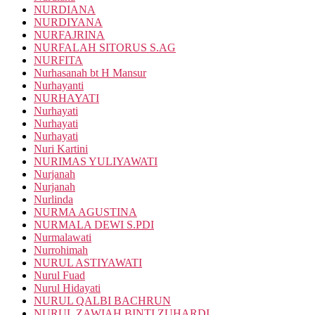
NURDIANA
NURDIYANA
NURFAJRINA
NURFALAH SITORUS S.AG
NURFITA
Nurhasanah bt H Mansur
Nurhayanti
NURHAYATI
Nurhayati
Nurhayati
Nurhayati
Nuri Kartini
NURIMAS YULIYAWATI
Nurjanah
Nurjanah
Nurlinda
NURMA AGUSTINA
NURMALA DEWI S.PDI
Nurmalawati
Nurrohimah
NURUL ASTIYAWATI
Nurul Fuad
Nurul Hidayati
NURUL QALBI BACHRUN
NURUL ZAWIAH BINTI ZUHARDI