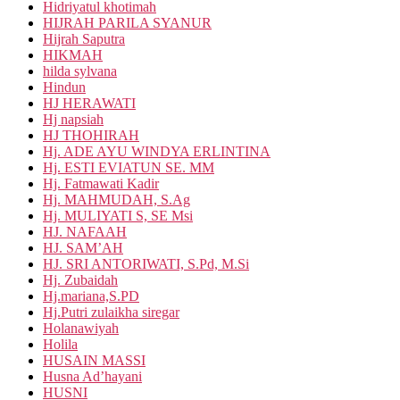
Hidriyatul khotimah
HIJRAH PARILA SYANUR
Hijrah Saputra
HIKMAH
hilda sylvana
Hindun
HJ HERAWATI
Hj napsiah
HJ THOHIRAH
Hj. ADE AYU WINDYA ERLINTINA
Hj. ESTI EVIATUN SE. MM
Hj. Fatmawati Kadir
Hj. MAHMUDAH, S.Ag
Hj. MULIYATI S, SE Msi
HJ. NAFAAH
HJ. SAM’AH
HJ. SRI ANTORIWATI, S.Pd, M.Si
Hj. Zubaidah
Hj.mariana,S.PD
Hj.Putri zulaikha siregar
Holanawiyah
Holila
HUSAIN MASSI
Husna Ad’hayani
HUSNI