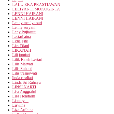
LALU EKA PRASTIAWAN
LELIYANTI MOKOGINTA
LENNI HAIRANI
LENNI HAIRANI
Lenny meulya sari
Lenny suryani
Leny Pujiastuti
Lestari atna
Lidia Fitri
Lies Diani
LIKANAH
Lili jumiati
Lilik Rateh Lestari
Lilis Maryati
Lilis Suhaeti
Lilis tresnowati
linda rusdiati
Linda Sri Rahayu
LINSI NARTI
Lisa Anggraini
Lisa Hendarni
Lisnuryati
Liswina
Liza Ardhina