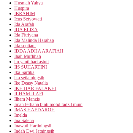
Husniah Yahya
Huspira
IBRAHIM
Icus Setyowati
Ida Arafah
IDA ELIZA
Ida Fitriyana
Ida Malinda Harahap
Ida septiani
IDDA ADHA ARAFIAH
Ihah Muflihah
iin yanti hari astuti
IIS SUHARTINI
Ika Sartika
ika setia ningsih
Ike Deasy Natalia
IKHTIAR FALAKHI
ILHAM ILAFI
Ilham Manzis
Iman ferhana binti mohd fadzil muin
IMAS HAEDAROH
Imelda
Ina Saleha
Inawati Hartiningsih
Indah Dwi Jatningsih