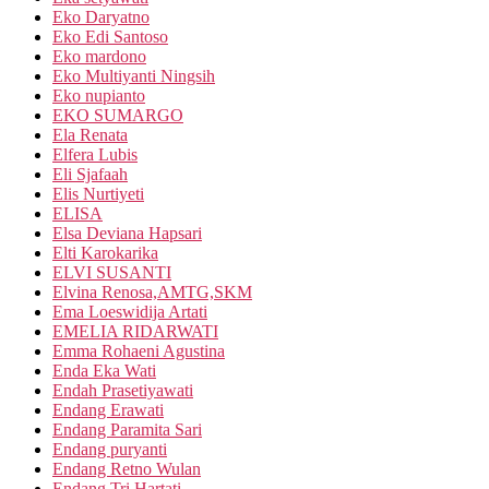
Eko Daryatno
Eko Edi Santoso
Eko mardono
Eko Multiyanti Ningsih
Eko nupianto
EKO SUMARGO
Ela Renata
Elfera Lubis
Eli Sjafaah
Elis Nurtiyeti
ELISA
Elsa Deviana Hapsari
Elti Karokarika
ELVI SUSANTI
Elvina Renosa,AMTG,SKM
Ema Loeswidija Artati
EMELIA RIDARWATI
Emma Rohaeni Agustina
Enda Eka Wati
Endah Prasetiyawati
Endang Erawati
Endang Paramita Sari
Endang puryanti
Endang Retno Wulan
Endang Tri Hartati