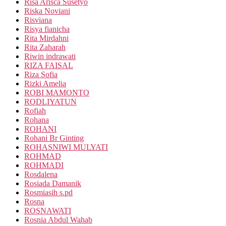
Risa Arisca Susetyo
Riska Noviani
Risviana
Risya fianicha
Rita Mirdahni
Rita Zaharah
Riwin indrawati
RIZA FAISAL
Riza Sofia
Rizki Amelia
ROBI MAMONTO
RODLIYATUN
Rofiah
Rohana
ROHANI
Rohani Br Ginting
ROHASNIWI MULYATI
ROHMAD
ROHMADI
Rosdalena
Rosiada Damanik
Rosmiasih s.pd
Rosna
ROSNAWATI
Rosnia Abdul Wahab