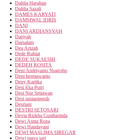
Dahlia Harahap
Dahlia Sazali
DAMES KARYATI
DAMSIWAL IDRIS
DANI
DANI ARDIANSYAH
Dariyah
Darsalam
Dea Azizah
Dede Ruhiat
DEDE SUKAESIH
DEDEH ROSITA
Deni Andriyanto Nugroho
Deni hermawanto
Deny Kartika
Desi Eka Putri
Desi Nur Setiawan
Desi susianingsih
Desriani
DESTRI SETOSARI
Devia Rizkha Gustharinda
Dewi Asma Roza
Dewi Handayani
DEWI MASLIMA SIREGAR
Dewi maya sari