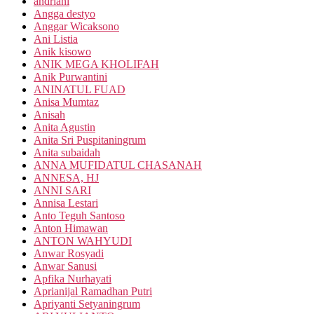
andriani
Angga destyo
Anggar Wicaksono
Ani Listia
Anik kisowo
ANIK MEGA KHOLIFAH
Anik Purwantini
ANINATUL FUAD
Anisa Mumtaz
Anisah
Anita Agustin
Anita Sri Puspitaningrum
Anita subaidah
ANNA MUFIDATUL CHASANAH
ANNESA, HJ
ANNI SARI
Annisa Lestari
Anto Teguh Santoso
Anton Himawan
ANTON WAHYUDI
Anwar Rosyadi
Anwar Sanusi
Apfika Nurhayati
Aprianijal Ramadhan Putri
Apriyanti Setyaningrum