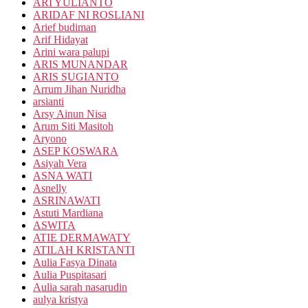
ARI YULIANTO
ARIDAF NI ROSLIANI
Arief budiman
Arif Hidayat
Arini wara palupi
ARIS MUNANDAR
ARIS SUGIANTO
Arrum Jihan Nuridha
arsianti
Arsy Ainun Nisa
Arum Siti Masitoh
Aryono
ASEP KOSWARA
Asiyah Vera
ASNA WATI
Asnelly
ASRINAWATI
Astuti Mardiana
ASWITA
ATIE DERMAWATY
ATILAH KRISTANTI
Aulia Fasya Dinata
Aulia Puspitasari
Aulia sarah nasarudin
aulya kristya