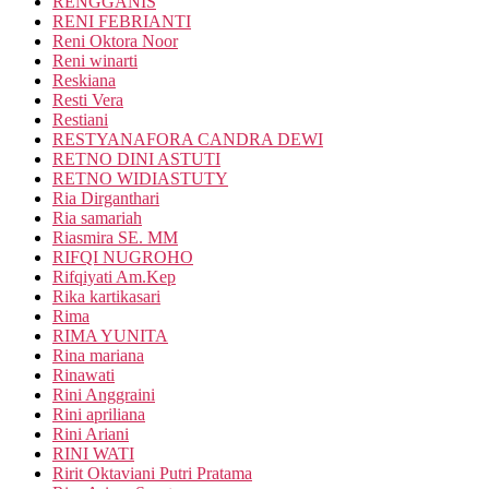
RENGGANIS
RENI FEBRIANTI
Reni Oktora Noor
Reni winarti
Reskiana
Resti Vera
Restiani
RESTYANAFORA CANDRA DEWI
RETNO DINI ASTUTI
RETNO WIDIASTUTY
Ria Dirganthari
Ria samariah
Riasmira SE. MM
RIFQI NUGROHO
Rifqiyati Am.Kep
Rika kartikasari
Rima
RIMA YUNITA
Rina mariana
Rinawati
Rini Anggraini
Rini apriliana
Rini Ariani
RINI WATI
Ririt Oktaviani Putri Pratama