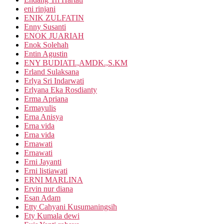
eni rinjani
ENIK ZULFATIN
Enny Susanti
ENOK JUARIAH
Enok Solehah
Entin Agustin
ENY BUDIATI.,AMDK.,S.KM
Erland Sulaksana
Erlya Sri Indarwati
Erlyana Eka Rosdianty
Erma Apriana
Ermayulis
Erna Anisya
Erna vida
Erna vida
Ernawati
Ernawati
Erni Jayanti
Erni listiawati
ERNI MARLINA
Ervin nur diana
Esan Adam
Etty Cahyani Kusumaningsih
Ety Kumala dewi