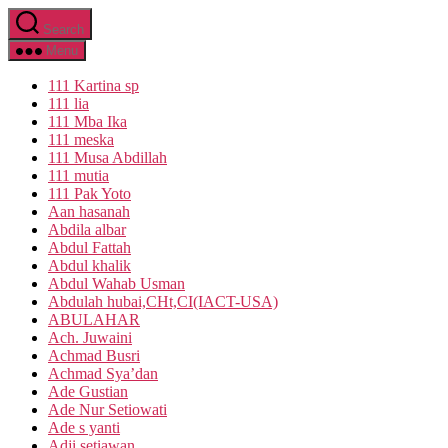
Skip
Search
to
the
Menu
content
111 Kartina sp
111 lia
111 Mba Ika
111 meska
111 Musa Abdillah
111 mutia
111 Pak Yoto
Aan hasanah
Abdila albar
Abdul Fattah
Abdul khalik
Abdul Wahab Usman
Abdulah hubai,CHt,CI(IACT-USA)
ABULAHAR
Ach. Juwaini
Achmad Busri
Achmad Sya’dan
Ade Gustian
Ade Nur Setiowati
Ade s yanti
Adji setiawan