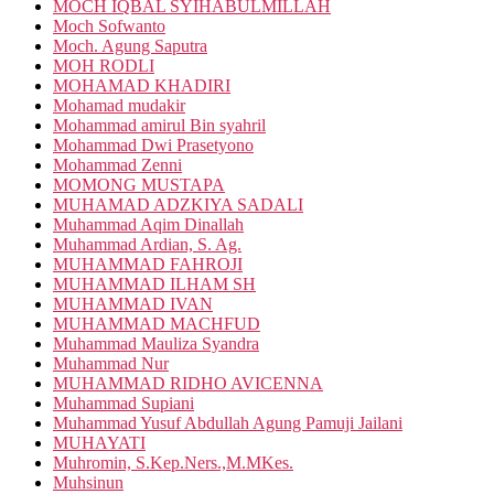
MOCH IQBAL SYIHABULMILLAH
Moch Sofwanto
Moch. Agung Saputra
MOH RODLI
MOHAMAD KHADIRI
Mohamad mudakir
Mohammad amirul Bin syahril
Mohammad Dwi Prasetyono
Mohammad Zenni
MOMONG MUSTAPA
MUHAMAD ADZKIYA SADALI
Muhammad Aqim Dinallah
Muhammad Ardian, S. Ag.
MUHAMMAD FAHROJI
MUHAMMAD ILHAM SH
MUHAMMAD IVAN
MUHAMMAD MACHFUD
Muhammad Mauliza Syandra
Muhammad Nur
MUHAMMAD RIDHO AVICENNA
Muhammad Supiani
Muhammad Yusuf Abdullah Agung Pamuji Jailani
MUHAYATI
Muhromin, S.Kep.Ners.,M.MKes.
Muhsinun