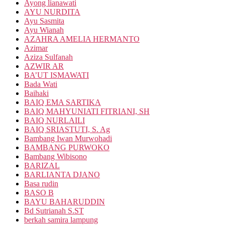
Ayong lianawati
AYU NURDITA
Ayu Sasmita
Ayu Wianah
AZAHRA AMELIA HERMANTO
Azimar
Aziza Sulfanah
AZWIR AR
BA’UT ISMAWATI
Bada Wati
Baihaki
BAIQ EMA SARTIKA
BAIQ MAHYUNIATI FITRIANI, SH
BAIQ NURLAILI
BAIQ SRIASTUTI, S. Ag
Bambang Iwan Murwohadi
BAMBANG PURWOKO
Bambang Wibisono
BARIZAL
BARLIANTA DJANO
Basa rudin
BASO B
BAYU BAHARUDDIN
Bd Sutrianah S.ST
berkah samira lampung