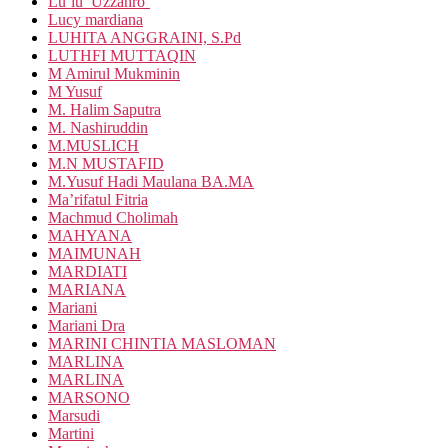
Lu’lu’ Uzzahro’
Lucy mardiana
LUHITA ANGGRAINI, S.Pd
LUTHFI MUTTAQIN
M Amirul Mukminin
M Yusuf
M. Halim Saputra
M. Nashiruddin
M.MUSLICH
M.N MUSTAFID
M.Yusuf Hadi Maulana BA.MA
Ma’rifatul Fitria
Machmud Cholimah
MAHYANA
MAIMUNAH
MARDIATI
MARIANA
Mariani
Mariani Dra
MARINI CHINTIA MASLOMAN
MARLINA
MARLINA
MARSONO
Marsudi
Martini