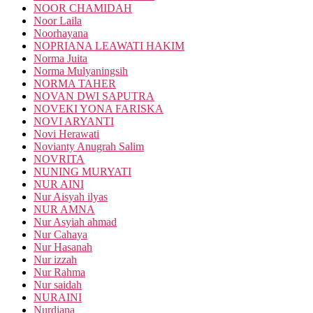
NOOR CHAMIDAH
Noor Laila
Noorhayana
NOPRIANA LEAWATI HAKIM
Norma Juita
Norma Mulyaningsih
NORMA TAHER
NOVAN DWI SAPUTRA
NOVEKI YONA FARISKA
NOVI ARYANTI
Novi Herawati
Novianty Anugrah Salim
NOVRITA
NUNING MURYATI
NUR AINI
Nur Aisyah ilyas
NUR AMNA
Nur Asyiah ahmad
Nur Cahaya
Nur Hasanah
Nur izzah
Nur Rahma
Nur saidah
NURAINI
Nurdiana