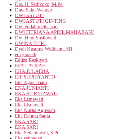
Drs. H. Sediyoko, M.Pd
Duta Sakti Waluyo
DWI ASTUTI
DWI ASTUTI GINTING
Dwi endah meilia sari
DWI FITRIANA APRIL MAHARANI
Dwi Heni Susilowati
DWINA FITRI
Dyah Kusuma Widhianti, SH
edi junaedi
Edliza Reskiyati
EFA LATIFAH
EHA JULAEHA
EIF SUPRIYANTO
Eka Agus Triani
EKA JUNIARTI
EKA KURNIAWATI
Eka Lisnawati
Eka Lisnawati
Eka Nurlia Agresiati
Eka Rahma Sania
EKA SARI
EKA SARI
Eka Setianingsih, S.Pd
Eka setyawati