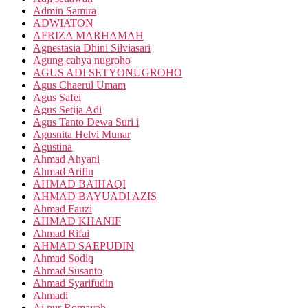
Admin Samira
ADWIATON
AFRIZA MARHAMAH
Agnestasia Dhini Silviasari
Agung cahya nugroho
AGUS ADI SETYONUGROHO
Agus Chaerul Umam
Agus Safei
Agus Setija Adi
Agus Tanto Dewa Suri i
Agusnita Helvi Munar
Agustina
Ahmad Ahyani
Ahmad Arifin
AHMAD BAIHAQI
AHMAD BAYUADI AZIS
Ahmad Fauzi
AHMAD KHANIF
Ahmad Rifai
AHMAD SAEPUDIN
Ahmad Sodiq
Ahmad Susanto
Ahmad Syarifudin
Ahmadi
Ai nur Romayah