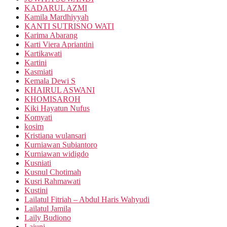
KADARUL AZMI
Kamila Mardhiyyah
KANTI SUTRISNO WATI
Karima Abarang
Karti Viera Apriantini
Kartikawati
Kartini
Kasmiati
Kemala Dewi S
KHAIRUL ASWANI
KHOMISAROH
Kiki Hayatun Nufus
Komyati
kosim
Kristiana wulansari
Kurniawan Subiantoro
Kurniawan widigdo
Kusniati
Kusnul Chotimah
Kusri Rahmawati
Kustini
Lailatul Fitriah – Abdul Haris Wahyudi
Lailatul Jamila
Laily Budiono
Lajuni