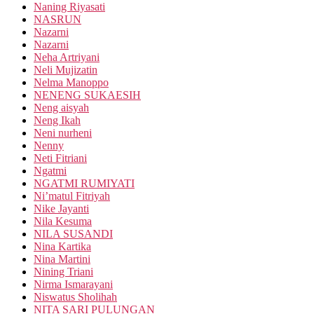
Naning Riyasati
NASRUN
Nazarni
Nazarni
Neha Artriyani
Neli Mujizatin
Nelma Manoppo
NENENG SUKAESIH
Neng aisyah
Neng Ikah
Neni nurheni
Nenny
Neti Fitriani
Ngatmi
NGATMI RUMIYATI
Ni’matul Fitriyah
Nike Jayanti
Nila Kesuma
NILA SUSANDI
Nina Kartika
Nina Martini
Nining Triani
Nirma Ismarayani
Niswatus Sholihah
NITA SARI PULUNGAN