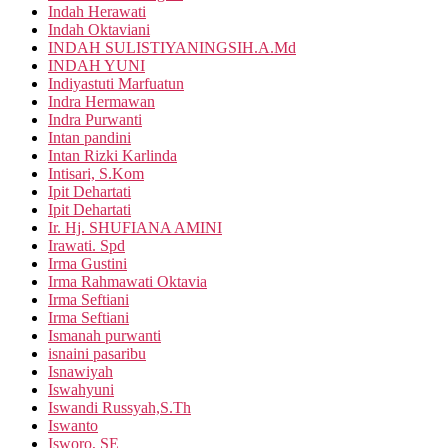
Indah Herawati
Indah Oktaviani
INDAH SULISTIYANINGSIH.A.Md
INDAH YUNI
Indiyastuti Marfuatun
Indra Hermawan
Indra Purwanti
Intan pandini
Intan Rizki Karlinda
Intisari, S.Kom
Ipit Dehartati
Ipit Dehartati
Ir. Hj. SHUFIANA AMINI
Irawati. Spd
Irma Gustini
Irma Rahmawati Oktavia
Irma Seftiani
Irma Seftiani
Ismanah purwanti
isnaini pasaribu
Isnawiyah
Iswahyuni
Iswandi Russyah,S.Th
Iswanto
Isworo, SE