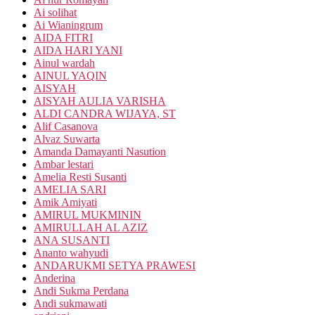
Ai solihat
Ai Wianingrum
AIDA FITRI
AIDA HARI YANI
Ainul wardah
AINUL YAQIN
AISYAH
AISYAH AULIA VARISHA
ALDI CANDRA WIJAYA, ST
Alif Casanova
Alvaz Suwarta
Amanda Damayanti Nasution
Ambar lestari
Amelia Resti Susanti
AMELIA SARI
Amik Amiyati
AMIRUL MUKMININ
AMIRULLAH AL AZIZ
ANA SUSANTI
Ananto wahyudi
ANDARUKMI SETYA PRAWESI
Anderina
Andi Sukma Perdana
Andi sukmawati