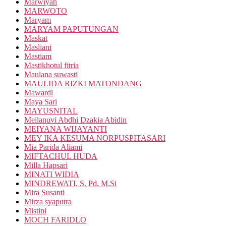
Marwiyah
MARWOTO
Maryam
MARYAM PAPUTUNGAN
Maskat
Masliani
Mastiam
Mastikhotul fitria
Maulana suwasti
MAULIDA RIZKI MATONDANG
Mawardi
Maya Sari
MAYUSNITAL
Meilanuvi Abdhi Dzakia Abidin
MEIYANA WIJAYANTI
MEY IKA KESUMA NORPUSPITASARI
Mia Parida Aliami
MIFTACHUL HUDA
Milla Hapsari
MINATI WIDIA
MINDREWATI, S. Pd. M.Si
Mira Susanti
Mirza syaputra
Mistini
MOCH FARIDLO