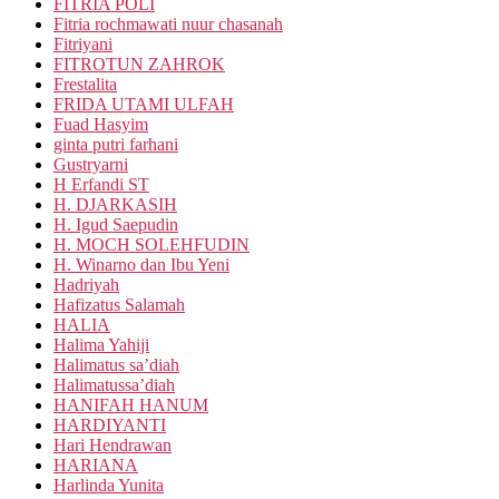
FITRIA POLI
Fitria rochmawati nuur chasanah
Fitriyani
FITROTUN ZAHROK
Frestalita
FRIDA UTAMI ULFAH
Fuad Hasyim
ginta putri farhani
Gustryarni
H Erfandi ST
H. DJARKASIH
H. Igud Saepudin
H. MOCH SOLEHFUDIN
H. Winarno dan Ibu Yeni
Hadriyah
Hafizatus Salamah
HALIA
Halima Yahiji
Halimatus sa’diah
Halimatussa’diah
HANIFAH HANUM
HARDIYANTI
Hari Hendrawan
HARIANA
Harlinda Yunita