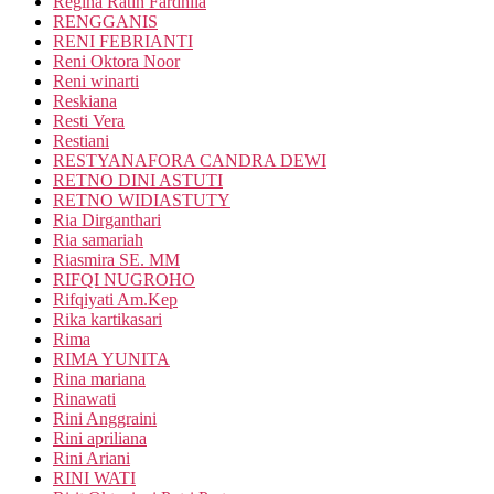
Regina Ratih Fardhila
RENGGANIS
RENI FEBRIANTI
Reni Oktora Noor
Reni winarti
Reskiana
Resti Vera
Restiani
RESTYANAFORA CANDRA DEWI
RETNO DINI ASTUTI
RETNO WIDIASTUTY
Ria Dirganthari
Ria samariah
Riasmira SE. MM
RIFQI NUGROHO
Rifqiyati Am.Kep
Rika kartikasari
Rima
RIMA YUNITA
Rina mariana
Rinawati
Rini Anggraini
Rini apriliana
Rini Ariani
RINI WATI