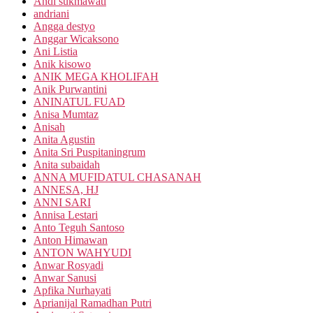
Andi sukmawati
andriani
Angga destyo
Anggar Wicaksono
Ani Listia
Anik kisowo
ANIK MEGA KHOLIFAH
Anik Purwantini
ANINATUL FUAD
Anisa Mumtaz
Anisah
Anita Agustin
Anita Sri Puspitaningrum
Anita subaidah
ANNA MUFIDATUL CHASANAH
ANNESA, HJ
ANNI SARI
Annisa Lestari
Anto Teguh Santoso
Anton Himawan
ANTON WAHYUDI
Anwar Rosyadi
Anwar Sanusi
Apfika Nurhayati
Aprianijal Ramadhan Putri