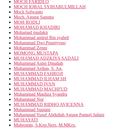
MOCH FARIDLO
MOCH IQBAL SYIHABULMILLAH
Moch Sofwanto
Moch. Agung Saputra
MOH RODLI
MOHAMAD KHADIRI
Mohamad mudakir
Mohammad amirul Bin syahril
Mohammad Dwi Prasetyono
Mohammad Zenni
MOMONG MUSTAPA
MUHAMAD ADZKIYA SADALI
Muhammad Aqim Dinallah
Muhammad Ardian, S. Ag.
MUHAMMAD FAHROJI
MUHAMMAD ILHAM SH
MUHAMMAD IVAN
MUHAMMAD MACHFUD
Muhammad Mauliza Syandra
Muhammad Nur
MUHAMMAD RIDHO AVICENNA
Muhammad Supiani
Muhammad Yusuf Abdullah Agung Pamuji Jailani
MUHAYATI
Muhromin, S.Kep.Ners.,M.MKes.