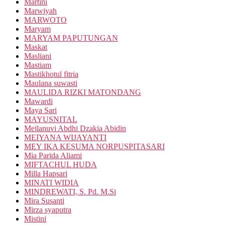
Martini
Marwiyah
MARWOTO
Maryam
MARYAM PAPUTUNGAN
Maskat
Masliani
Mastiam
Mastikhotul fitria
Maulana suwasti
MAULIDA RIZKI MATONDANG
Mawardi
Maya Sari
MAYUSNITAL
Meilanuvi Abdhi Dzakia Abidin
MEIYANA WIJAYANTI
MEY IKA KESUMA NORPUSPITASARI
Mia Parida Aliami
MIFTACHUL HUDA
Milla Hapsari
MINATI WIDIA
MINDREWATI, S. Pd. M.Si
Mira Susanti
Mirza syaputra
Mistini