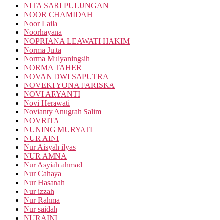
NITA SARI PULUNGAN
NOOR CHAMIDAH
Noor Laila
Noorhayana
NOPRIANA LEAWATI HAKIM
Norma Juita
Norma Mulyaningsih
NORMA TAHER
NOVAN DWI SAPUTRA
NOVEKI YONA FARISKA
NOVI ARYANTI
Novi Herawati
Novianty Anugrah Salim
NOVRITA
NUNING MURYATI
NUR AINI
Nur Aisyah ilyas
NUR AMNA
Nur Asyiah ahmad
Nur Cahaya
Nur Hasanah
Nur izzah
Nur Rahma
Nur saidah
NURAINI