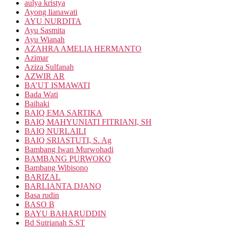
aulya kristya
Ayong lianawati
AYU NURDITA
Ayu Sasmita
Ayu Wianah
AZAHRA AMELIA HERMANTO
Azimar
Aziza Sulfanah
AZWIR AR
BA’UT ISMAWATI
Bada Wati
Baihaki
BAIQ EMA SARTIKA
BAIQ MAHYUNIATI FITRIANI, SH
BAIQ NURLAILI
BAIQ SRIASTUTI, S. Ag
Bambang Iwan Murwohadi
BAMBANG PURWOKO
Bambang Wibisono
BARIZAL
BARLIANTA DJANO
Basa rudin
BASO B
BAYU BAHARUDDIN
Bd Sutrianah S.ST