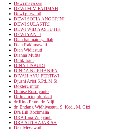
Dewi maya sari
DEWI MIM FATIMAH
Dewi purwanti
DEWI SOFIA ANGGRINI
DEWI SULASTRI
DEWI WIDIYASTUTIK
DEWI YANTI
Diah halimatusyadiah
Dian Rakhmawati
Dian Widiastuti
Dianna Mufita
Didik Irani
DINA LISBUDI
DINDA NURHANIFA
DIYAH AYU PERTIWI
Djusni Arief,S.Pd.,M.Si
DokterUmroh
Donise Rusdiyanto
Dr imam teguh friadi
dr Rino Pratondo Adji
dr. Endang Widhiyastuti, S. Ked., M. Gizi
Dra Lili Rochmalia
DRA Lina Wijayanti
DRA SITI HAJAR SH
Dra. Megawati