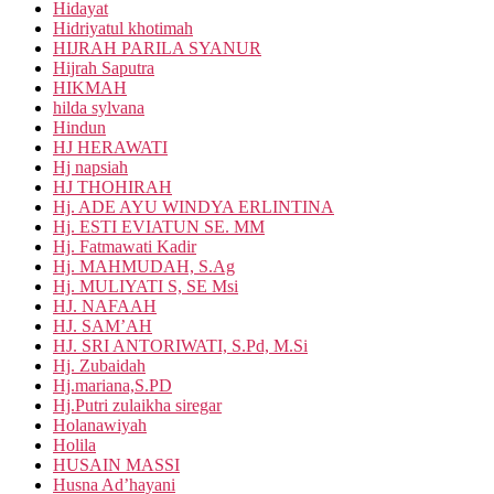
Hidayat
Hidriyatul khotimah
HIJRAH PARILA SYANUR
Hijrah Saputra
HIKMAH
hilda sylvana
Hindun
HJ HERAWATI
Hj napsiah
HJ THOHIRAH
Hj. ADE AYU WINDYA ERLINTINA
Hj. ESTI EVIATUN SE. MM
Hj. Fatmawati Kadir
Hj. MAHMUDAH, S.Ag
Hj. MULIYATI S, SE Msi
HJ. NAFAAH
HJ. SAM’AH
HJ. SRI ANTORIWATI, S.Pd, M.Si
Hj. Zubaidah
Hj.mariana,S.PD
Hj.Putri zulaikha siregar
Holanawiyah
Holila
HUSAIN MASSI
Husna Ad’hayani