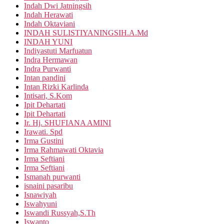
Indah Dwi Jatningsih
Indah Herawati
Indah Oktaviani
INDAH SULISTIYANINGSIH.A.Md
INDAH YUNI
Indiyastuti Marfuatun
Indra Hermawan
Indra Purwanti
Intan pandini
Intan Rizki Karlinda
Intisari, S.Kom
Ipit Dehartati
Ipit Dehartati
Ir. Hj. SHUFIANA AMINI
Irawati. Spd
Irma Gustini
Irma Rahmawati Oktavia
Irma Seftiani
Irma Seftiani
Ismanah purwanti
isnaini pasaribu
Isnawiyah
Iswahyuni
Iswandi Russyah,S.Th
Iswanto