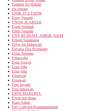
Endang Tri Hartati
eni rinjani
ENIK ZULFATIN
Enny Susanti
ENOK JUARIAH
Enok Solehah
Entin Agustin
ENY BUDIATI.,AMDK.,S.KM
Erland Sulaksana
Erlya Sri Indarwati
Erlyana Eka Rosdianty
Erma Apriana
Ermayulis
Erna Anisya
Erna vida
Erna vida
Ernawati
Ernawati
Erni Jayanti
Erni listiawati
ERNI MARLINA
Ervin nur diana
Esan Adam
Etty Cahyani Kusumaningsih