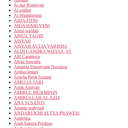
Ai nur Romayah
Ai solihat
Ai Wianingrum
AIDA FITRI
AIDA HARI YANI
Ainul wardah
AINUL YAQIN
AISYAH
AISYAH AULIA VARISHA
ALDI CANDRA WIJAYA, ST
Alif Casanova
Alvaz Suwarta
Amanda Damayanti Nasution
Ambar lestari
Amelia Resti Susanti
AMELIA SARI
Amik Amiyati
AMIRUL MUKMININ
AMIRULLAH AL AZIZ
ANA SUSANTI
Ananto wahyudi
ANDARUKMI SETYA PRAWESI
Anderina
Andi Sukma Perdana