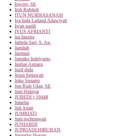
Isworo, SE
Itoh Robitoh
ITUN NURHASANAH
Iva Inda Lailatul Adawiyah
Iwan nazili
IYUS AFRIANTI
iza fauzira
Jahlela Sari, S. Ag.
Jamilah
Jarmiati
Jatmiko Indriyanto
Jauhar Asmara
Jazil sbda
Jenni Setiawati
Joko Sunarto
Jon Riah Ukur, SE
Joni Hidayat
JUBEDI || 19448
Julaeha
Juli Artati
JUMRIATI
Juni rochmawati
JUNIARDI
JUPRIADI HIBURAN
Jusmidar Husain