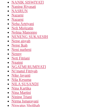
NANIK SISWIYATI
Naning Riyasati
NASRUN
Nazarni
Nazarni
Neha Artriyani
Neli Mujizatin
Nelma Manoppo
NENENG SUKAESIH
Neng aisyah
Neng Ikah
Neni nurheni
Nenny
Neti Fitriani
Ngatmi
NGATMI RUMIYATI
Ni’matul Fitriyah
Nike Jayanti
Nila Kesuma
NILA SUSANDI
Nina Kartika
Nina Martini
Nining Triani
Nirma Ismarayani
Niswatus Sholihah