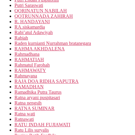
Putri Saraswati
QORINATUN NABILAH
QOTRUNNADA ZAHIRAH
R. HANDAYANI
RA.siskamardia
Rabi’atul Adawiyah
Rabiah
Raden kurnianti Nurrahman bratanegara
RAHMA AKHDALENA
Rahmadhana
RAHMATIAH
Rahmatul Farohah
RAHMAWATY
Rahmayana
RAJA DOA RIDHA SAPUTRA
RAMADHAN
Ramadhika Putra Taurus
Ratna aryani puspitasari
Ratna nengsih
RATNA SUMINAR
Ratna wati
Ratnawati
RATU INDAH FUJIAWATI
Ratu Lilis suryalis