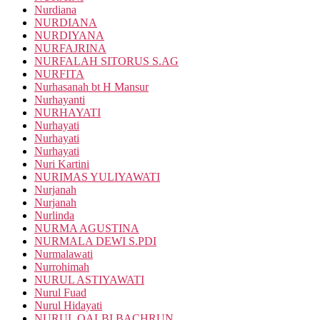
Nurdiana
NURDIANA
NURDIYANA
NURFAJRINA
NURFALAH SITORUS S.AG
NURFITA
Nurhasanah bt H Mansur
Nurhayanti
NURHAYATI
Nurhayati
Nurhayati
Nurhayati
Nuri Kartini
NURIMAS YULIYAWATI
Nurjanah
Nurjanah
Nurlinda
NURMA AGUSTINA
NURMALA DEWI S.PDI
Nurmalawati
Nurrohimah
NURUL ASTIYAWATI
Nurul Fuad
Nurul Hidayati
NURUL QALBI BACHRUN