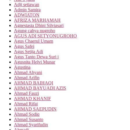
Adji setiawan
Admin Samira
ADWIATON
AFRIZA MARHAMAH
Agnestasia Dhini Silviasari
Agung cahya nugroho
AGUS ADI SETYONUGROHO
Agus Chaerul Umam
Agus Safei
Agus Setija Adi
Agus Tanto Dewa Suri i
Agusnita Helvi Munar
Agustina
Ahmad Ahyani
Ahmad Arifin
AHMAD BAIHAQI
AHMAD BAYUADI AZIS
Ahmad Fauzi
AHMAD KHANIF
Ahmad Rifai
AHMAD SAEPUDIN
Ahmad Sodiq
Ahmad Susanto
Ahmad Syarifudin
Ahmadi