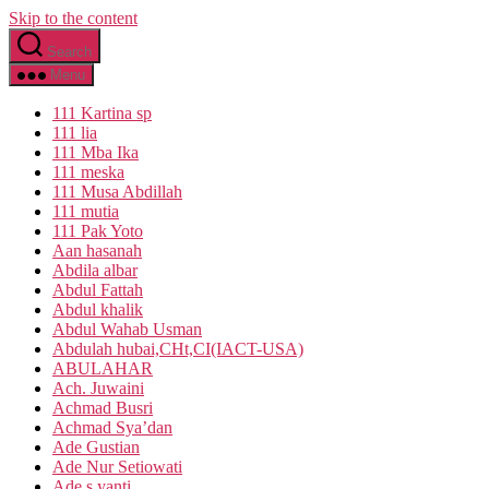
Skip to the content
Search
Menu
111 Kartina sp
111 lia
111 Mba Ika
111 meska
111 Musa Abdillah
111 mutia
111 Pak Yoto
Aan hasanah
Abdila albar
Abdul Fattah
Abdul khalik
Abdul Wahab Usman
Abdulah hubai,CHt,CI(IACT-USA)
ABULAHAR
Ach. Juwaini
Achmad Busri
Achmad Sya’dan
Ade Gustian
Ade Nur Setiowati
Ade s yanti