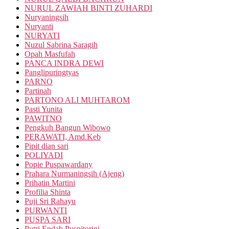
NURUL ZAWIAH BINTI ZUHARDI
Nuryaningsih
Nuryanti
NURYATI
Nuzul Sabrina Saragih
Opah Masfufah
PANCA INDRA DEWI
Panglipuringtyas
PARNO
Partinah
PARTONO ALI MUHTAROM
Pasti Yunita
PAWITNO
Pengkuh Bangun Wibowo
PERAWATI, Amd.Keb
Pipit dian sari
POLIYADI
Popie Puspawardany
Prahara Nurmaningsih (Ajeng)
Prihatin Martini
Profilia Shinta
Puji Sri Rahayu
PURWANTI
PUSPA SARI
Putri Endah Puspitorini