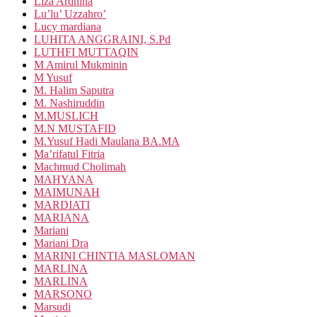
Liza Ardhina
Lu’lu’ Uzzahro’
Lucy mardiana
LUHITA ANGGRAINI, S.Pd
LUTHFI MUTTAQIN
M Amirul Mukminin
M Yusuf
M. Halim Saputra
M. Nashiruddin
M.MUSLICH
M.N MUSTAFID
M.Yusuf Hadi Maulana BA.MA
Ma’rifatul Fitria
Machmud Cholimah
MAHYANA
MAIMUNAH
MARDIATI
MARIANA
Mariani
Mariani Dra
MARINI CHINTIA MASLOMAN
MARLINA
MARLINA
MARSONO
Marsudi