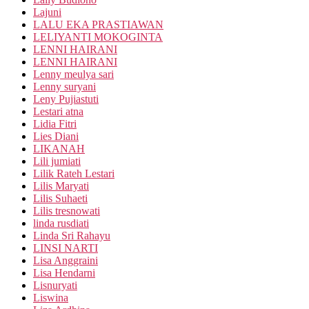
Lajuni
LALU EKA PRASTIAWAN
LELIYANTI MOKOGINTA
LENNI HAIRANI
LENNI HAIRANI
Lenny meulya sari
Lenny suryani
Leny Pujiastuti
Lestari atna
Lidia Fitri
Lies Diani
LIKANAH
Lili jumiati
Lilik Rateh Lestari
Lilis Maryati
Lilis Suhaeti
Lilis tresnowati
linda rusdiati
Linda Sri Rahayu
LINSI NARTI
Lisa Anggraini
Lisa Hendarni
Lisnuryati
Liswina