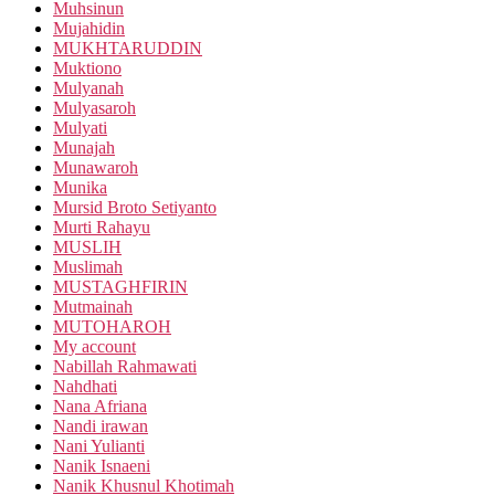
Muhsinun
Mujahidin
MUKHTARUDDIN
Muktiono
Mulyanah
Mulyasaroh
Mulyati
Munajah
Munawaroh
Munika
Mursid Broto Setiyanto
Murti Rahayu
MUSLIH
Muslimah
MUSTAGHFIRIN
Mutmainah
MUTOHAROH
My account
Nabillah Rahmawati
Nahdhati
Nana Afriana
Nandi irawan
Nani Yulianti
Nanik Isnaeni
Nanik Khusnul Khotimah