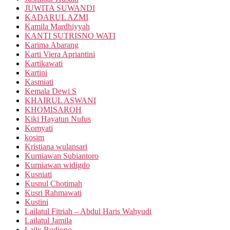
JUWITA SUWANDI
KADARUL AZMI
Kamila Mardhiyyah
KANTI SUTRISNO WATI
Karima Abarang
Karti Viera Apriantini
Kartikawati
Kartini
Kasmiati
Kemala Dewi S
KHAIRUL ASWANI
KHOMISAROH
Kiki Hayatun Nufus
Komyati
kosim
Kristiana wulansari
Kurniawan Subiantoro
Kurniawan widigdo
Kusniati
Kusnul Chotimah
Kusri Rahmawati
Kustini
Lailatul Fitriah – Abdul Haris Wahyudi
Lailatul Jamila
Laily Budiono