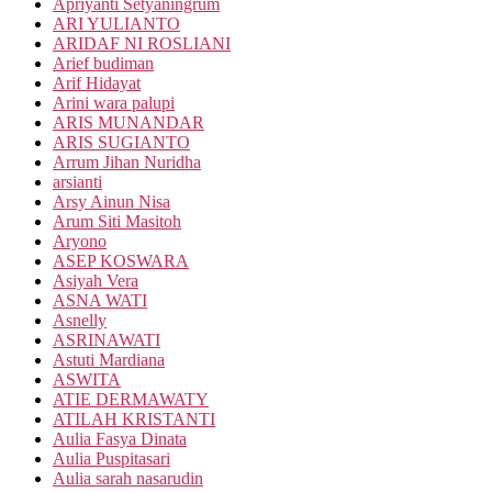
Apriyanti Setyaningrum
ARI YULIANTO
ARIDAF NI ROSLIANI
Arief budiman
Arif Hidayat
Arini wara palupi
ARIS MUNANDAR
ARIS SUGIANTO
Arrum Jihan Nuridha
arsianti
Arsy Ainun Nisa
Arum Siti Masitoh
Aryono
ASEP KOSWARA
Asiyah Vera
ASNA WATI
Asnelly
ASRINAWATI
Astuti Mardiana
ASWITA
ATIE DERMAWATY
ATILAH KRISTANTI
Aulia Fasya Dinata
Aulia Puspitasari
Aulia sarah nasarudin