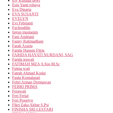
Ety Kumala dewi
Euis Yanti rohaya
Eva Dinaria
EVA SUSANTI
EVELYN
Evi Febrianti
Fachruddin
fajrun mustaqim
Fani Andriani
Fanny Rahmadhani
Farah Azaria
Farida Hanum Fitria
FARIDA HAYATI NURDANI, SAG
Farida irawati
FATIMAH MZA,S.Sos,M.Sc
Fatma wati
Fatrah Ahmad Kodai
Faula Komalasari
Febri Arman Dermawan
FEBRI PRIMA
Ferawati
Feri Ferial
Feri Prasetyo
Fikri Zaka Akbar S.Psi
FINISHA SRI LESTARI