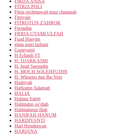
FIRDA ANISA
FITRIA POLI
Fitria rochmawati nuur chasanah
Fitriyani
FITROTUN ZAHROK
Frestalita
FRIDA UTAMI ULFAH
Fuad Hasyim
ginta putri farhani
Gustryarni
H Erfandi ST
H. DJARKASIH
H. Igud Saepudin
H. MOCH SOLEHFUDIN
H. Winarno dan Ibu Yeni
Hadriyah
Hafizatus Salamah
HALIA
Halima Yahiji
Halimatus sa’diah
Halimatussa’diah
HANIFAH HANUM
HARDIYANTI
Hari Hendrawan
HARIANA