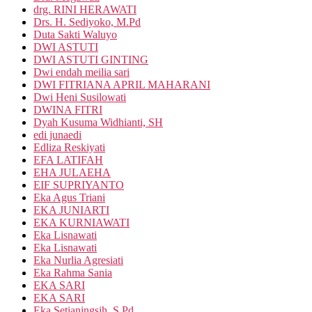
drg. RINI HERAWATI
Drs. H. Sediyoko, M.Pd
Duta Sakti Waluyo
DWI ASTUTI
DWI ASTUTI GINTING
Dwi endah meilia sari
DWI FITRIANA APRIL MAHARANI
Dwi Heni Susilowati
DWINA FITRI
Dyah Kusuma Widhianti, SH
edi junaedi
Edliza Reskiyati
EFA LATIFAH
EHA JULAEHA
EIF SUPRIYANTO
Eka Agus Triani
EKA JUNIARTI
EKA KURNIAWATI
Eka Lisnawati
Eka Lisnawati
Eka Nurlia Agresiati
Eka Rahma Sania
EKA SARI
EKA SARI
Eka Setianingsih, S.Pd