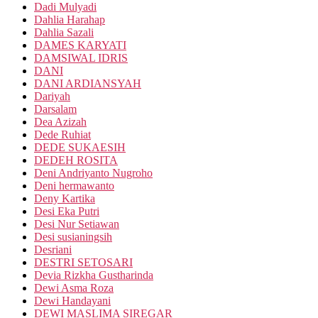
Dadi Mulyadi
Dahlia Harahap
Dahlia Sazali
DAMES KARYATI
DAMSIWAL IDRIS
DANI
DANI ARDIANSYAH
Dariyah
Darsalam
Dea Azizah
Dede Ruhiat
DEDE SUKAESIH
DEDEH ROSITA
Deni Andriyanto Nugroho
Deni hermawanto
Deny Kartika
Desi Eka Putri
Desi Nur Setiawan
Desi susianingsih
Desriani
DESTRI SETOSARI
Devia Rizkha Gustharinda
Dewi Asma Roza
Dewi Handayani
DEWI MASLIMA SIREGAR