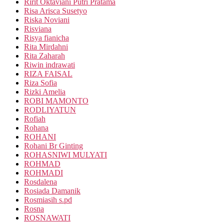
Ririt Oktaviani Putri Pratama
Risa Arisca Susetyo
Riska Noviani
Risviana
Risya fianicha
Rita Mirdahni
Rita Zaharah
Riwin indrawati
RIZA FAISAL
Riza Sofia
Rizki Amelia
ROBI MAMONTO
RODLIYATUN
Rofiah
Rohana
ROHANI
Rohani Br Ginting
ROHASNIWI MULYATI
ROHMAD
ROHMADI
Rosdalena
Rosiada Damanik
Rosmiasih s.pd
Rosna
ROSNAWATI