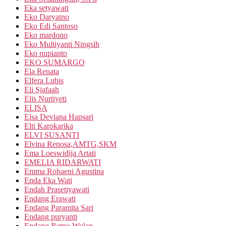
Eka setyawati
Eko Daryatno
Eko Edi Santoso
Eko mardono
Eko Multiyanti Ningsih
Eko nupianto
EKO SUMARGO
Ela Renata
Elfera Lubis
Eli Sjafaah
Elis Nurtiyeti
ELISA
Elsa Deviana Hapsari
Elti Karokarika
ELVI SUSANTI
Elvina Renosa,AMTG,SKM
Ema Loeswidija Artati
EMELIA RIDARWATI
Emma Rohaeni Agustina
Enda Eka Wati
Endah Prasetiyawati
Endang Erawati
Endang Paramita Sari
Endang puryanti
Endang Retno Wulan