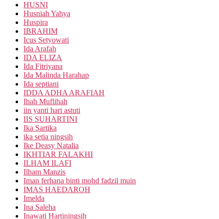
HUSNI
Husniah Yahya
Huspira
IBRAHIM
Icus Setyowati
Ida Arafah
IDA ELIZA
Ida Fitriyana
Ida Malinda Harahap
Ida septiani
IDDA ADHA ARAFIAH
Ihah Muflihah
iin yanti hari astuti
IIS SUHARTINI
Ika Sartika
ika setia ningsih
Ike Deasy Natalia
IKHTIAR FALAKHI
ILHAM ILAFI
Ilham Manzis
Iman ferhana binti mohd fadzil muin
IMAS HAEDAROH
Imelda
Ina Saleha
Inawati Hartiningsih