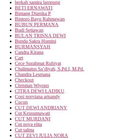
berkah samira lampung
BETI ERNAWATI
Bintang Dianika P
Bintoro Bayu Rahmawan
BUBUN PERMANA
Budi Setiawan
BULAN TRISNA DEWI
Bunda Sakra Humini
BURMANSYAH
Candra Kirana
Cart
Cece Surahmat Ruhiyat
Chalimatus Sa’diyah, S.Pd.I, M.Pd.
Chandra Lesmana
Checkout
Christian Wiyono
CITRA DEWI LADIKU
Coni norviana arisandy
Cucun
CUT DEWI ANDRIANY
Cut Keusumawati
CUT MURDANI
Cut nova elita
Cut salma
CUT ZEVI JULIA NORA