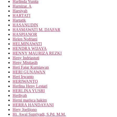
Harlinda Yunita
Harnizar. A
Harsiyah
HARTATI
Hartatik
HASANUDIN
HASMAWATI M. DJAFAR
HASPIANOR
Helen Nofriani
HELMINAWATI
HENDRA WIJAYA
HENNY MAURIZA REZKI
Heny Indriastuti
Heny Mistiasih
Heri Fajar Kurniawan
HERI GUNAWAN
Heri Irwanto
HERIWANTO
Herlina Heny Lestari
HERLINA YUSRI
Herliyah
Herni marisca hakim
HERRA HANDAYANI
Hery Joelijono
Hi. Awal Supriyadi, S.Pd. M.M.