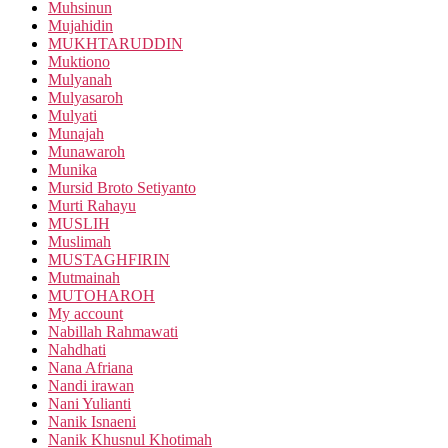
Muhsinun
Mujahidin
MUKHTARUDDIN
Muktiono
Mulyanah
Mulyasaroh
Mulyati
Munajah
Munawaroh
Munika
Mursid Broto Setiyanto
Murti Rahayu
MUSLIH
Muslimah
MUSTAGHFIRIN
Mutmainah
MUTOHAROH
My account
Nabillah Rahmawati
Nahdhati
Nana Afriana
Nandi irawan
Nani Yulianti
Nanik Isnaeni
Nanik Khusnul Khotimah