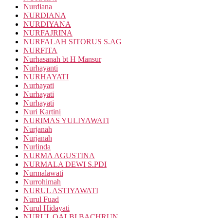
Nurdiana
NURDIANA
NURDIYANA
NURFAJRINA
NURFALAH SITORUS S.AG
NURFITA
Nurhasanah bt H Mansur
Nurhayanti
NURHAYATI
Nurhayati
Nurhayati
Nurhayati
Nuri Kartini
NURIMAS YULIYAWATI
Nurjanah
Nurjanah
Nurlinda
NURMA AGUSTINA
NURMALA DEWI S.PDI
Nurmalawati
Nurrohimah
NURUL ASTIYAWATI
Nurul Fuad
Nurul Hidayati
NURUL QALBI BACHRUN