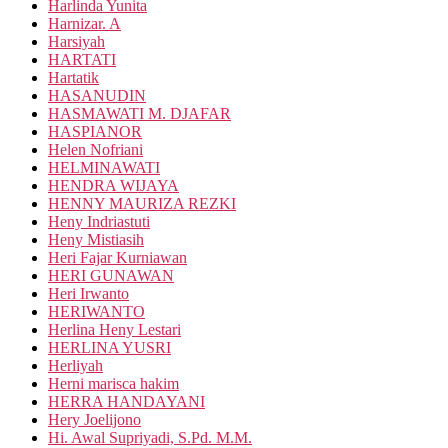
Harlinda Yunita
Harnizar. A
Harsiyah
HARTATI
Hartatik
HASANUDIN
HASMAWATI M. DJAFAR
HASPIANOR
Helen Nofriani
HELMINAWATI
HENDRA WIJAYA
HENNY MAURIZA REZKI
Heny Indriastuti
Heny Mistiasih
Heri Fajar Kurniawan
HERI GUNAWAN
Heri Irwanto
HERIWANTO
Herlina Heny Lestari
HERLINA YUSRI
Herliyah
Herni marisca hakim
HERRA HANDAYANI
Hery Joelijono
Hi. Awal Supriyadi, S.Pd. M.M.