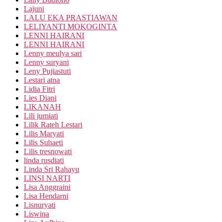
Lajuni
LALU EKA PRASTIAWAN
LELIYANTI MOKOGINTA
LENNI HAIRANI
LENNI HAIRANI
Lenny meulya sari
Lenny suryani
Leny Pujiastuti
Lestari atna
Lidia Fitri
Lies Diani
LIKANAH
Lili jumiati
Lilik Rateh Lestari
Lilis Maryati
Lilis Suhaeti
Lilis tresnowati
linda rusdiati
Linda Sri Rahayu
LINSI NARTI
Lisa Anggraini
Lisa Hendarni
Lisnuryati
Liswina