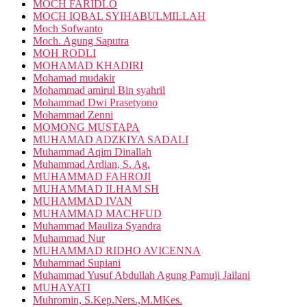
MOCH FARIDLO
MOCH IQBAL SYIHABULMILLAH
Moch Sofwanto
Moch. Agung Saputra
MOH RODLI
MOHAMAD KHADIRI
Mohamad mudakir
Mohammad amirul Bin syahril
Mohammad Dwi Prasetyono
Mohammad Zenni
MOMONG MUSTAPA
MUHAMAD ADZKIYA SADALI
Muhammad Aqim Dinallah
Muhammad Ardian, S. Ag.
MUHAMMAD FAHROJI
MUHAMMAD ILHAM SH
MUHAMMAD IVAN
MUHAMMAD MACHFUD
Muhammad Mauliza Syandra
Muhammad Nur
MUHAMMAD RIDHO AVICENNA
Muhammad Supiani
Muhammad Yusuf Abdullah Agung Pamuji Jailani
MUHAYATI
Muhromin, S.Kep.Ners.,M.MKes.