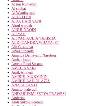
Ai nur Romayah
Ai solihat
Ai Wianingrum
AIDA FITRI
AIDA HARI YANI
Ainul wardah
AINUL YAQIN
AISYAH
AISYAH AULIA VARISHA
ALDI CANDRA WIJAYA, ST
Alif Casanova
Alvaz Suwarta
Amanda Damayanti Nasution
Ambar lestari
Amelia Resti Susanti
AMELIA SARI
Amik Amiyati
AMIRUL MUKMININ
AMIRULLAH AL AZIZ
ANA SUSANTI
Ananto wahyudi
ANDARUKMI SETYA PRAWESI
Anderina
Andi Sukma Perdana