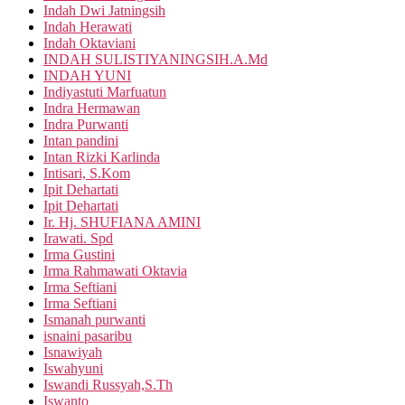
Indah Dwi Jatningsih
Indah Herawati
Indah Oktaviani
INDAH SULISTIYANINGSIH.A.Md
INDAH YUNI
Indiyastuti Marfuatun
Indra Hermawan
Indra Purwanti
Intan pandini
Intan Rizki Karlinda
Intisari, S.Kom
Ipit Dehartati
Ipit Dehartati
Ir. Hj. SHUFIANA AMINI
Irawati. Spd
Irma Gustini
Irma Rahmawati Oktavia
Irma Seftiani
Irma Seftiani
Ismanah purwanti
isnaini pasaribu
Isnawiyah
Iswahyuni
Iswandi Russyah,S.Th
Iswanto