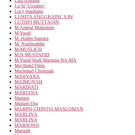
Liza Ardhina
Lu’lu’ Uzzahro’
Lucy mardiana
LUHITA ANGGRAINI, S.Pd
LUTHFI MUTTAQIN
M Amirul Mukminin
M Yusuf
M. Halim Saputra
M. Nashiruddin
M.MUSLICH
M.N MUSTAFID
M.Yusuf Hadi Maulana BA.MA
Ma’rifatul Fitria
Machmud Cholimah
MAHYANA
MAIMUNAH
MARDIATI
MARIANA
Mariani
Mariani Dra
MARINI CHINTIA MASLOMAN
MARLINA
MARLINA
MARSONO
Marsudi