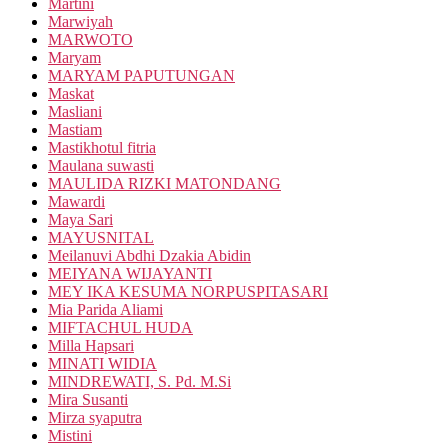
Martini
Marwiyah
MARWOTO
Maryam
MARYAM PAPUTUNGAN
Maskat
Masliani
Mastiam
Mastikhotul fitria
Maulana suwasti
MAULIDA RIZKI MATONDANG
Mawardi
Maya Sari
MAYUSNITAL
Meilanuvi Abdhi Dzakia Abidin
MEIYANA WIJAYANTI
MEY IKA KESUMA NORPUSPITASARI
Mia Parida Aliami
MIFTACHUL HUDA
Milla Hapsari
MINATI WIDIA
MINDREWATI, S. Pd. M.Si
Mira Susanti
Mirza syaputra
Mistini