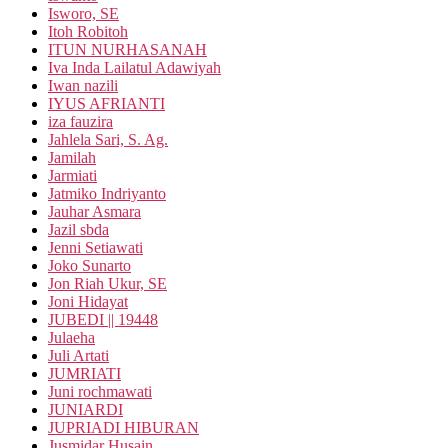
Isworo, SE
Itoh Robitoh
ITUN NURHASANAH
Iva Inda Lailatul Adawiyah
Iwan nazili
IYUS AFRIANTI
iza fauzira
Jahlela Sari, S. Ag.
Jamilah
Jarmiati
Jatmiko Indriyanto
Jauhar Asmara
Jazil sbda
Jenni Setiawati
Joko Sunarto
Jon Riah Ukur, SE
Joni Hidayat
JUBEDI || 19448
Julaeha
Juli Artati
JUMRIATI
Juni rochmawati
JUNIARDI
JUPRIADI HIBURAN
Jusmidar Husain