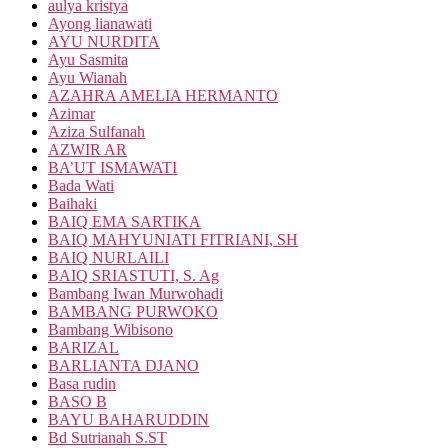
aulya kristya
Ayong lianawati
AYU NURDITA
Ayu Sasmita
Ayu Wianah
AZAHRA AMELIA HERMANTO
Azimar
Aziza Sulfanah
AZWIR AR
BA’UT ISMAWATI
Bada Wati
Baihaki
BAIQ EMA SARTIKA
BAIQ MAHYUNIATI FITRIANI, SH
BAIQ NURLAILI
BAIQ SRIASTUTI, S. Ag
Bambang Iwan Murwohadi
BAMBANG PURWOKO
Bambang Wibisono
BARIZAL
BARLIANTA DJANO
Basa rudin
BASO B
BAYU BAHARUDDIN
Bd Sutrianah S.ST