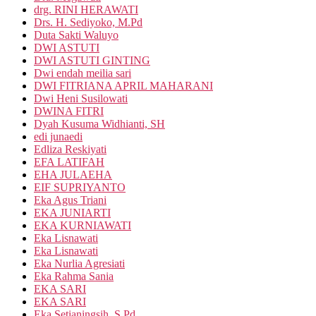
drg. RINI HERAWATI
Drs. H. Sediyoko, M.Pd
Duta Sakti Waluyo
DWI ASTUTI
DWI ASTUTI GINTING
Dwi endah meilia sari
DWI FITRIANA APRIL MAHARANI
Dwi Heni Susilowati
DWINA FITRI
Dyah Kusuma Widhianti, SH
edi junaedi
Edliza Reskiyati
EFA LATIFAH
EHA JULAEHA
EIF SUPRIYANTO
Eka Agus Triani
EKA JUNIARTI
EKA KURNIAWATI
Eka Lisnawati
Eka Lisnawati
Eka Nurlia Agresiati
Eka Rahma Sania
EKA SARI
EKA SARI
Eka Setianingsih, S.Pd