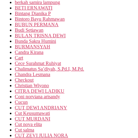
berkah samira lampung
BETI ERNAWATI
Bintang Dianika P
Bintoro Bayu Rahmawan
BUBUN PERMANA
Budi Setiawan
BULAN TRISNA DEWI
Bunda Sakra Humini
BURMANSYAH
Candra Kirana
Cart
Cece Surahmat Ruhiyat
Chalimatus Sa’diyah, S.Pd.I, M.Pd.
Chandra Lesmana
Checkout
Christian Wiyono
CITRA DEWI LADIKU
Coni norviana arisandy
Cucun
CUT DEWI ANDRIANY
Cut Keusumawati
CUT MURDANI
Cut nova elita
Cut salma
CUT ZEVI JULIA NORA