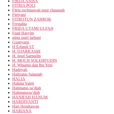
FIRDA ANISA
FITRIA POLI
Fitria rochmawati nuur chasanah
Fitriyani
FITROTUN ZAHROK
Frestalita
FRIDA UTAMI ULFAH
Fuad Hasyim
ginta putri farhani
Gustryarni
H Erfandi ST
H. DJARKASIH
H. Igud Saepudin
H. MOCH SOLEHFUDIN
H. Winarno dan Ibu Yeni
Hadriyah
Hafizatus Salamah
HALIA
Halima Yahiji
Halimatus sa’diah
Halimatussa’diah
HANIFAH HANUM
HARDIYANTI
Hari Hendrawan
HARIANA