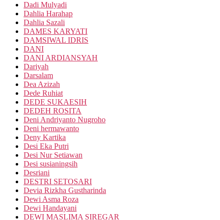
Dadi Mulyadi
Dahlia Harahap
Dahlia Sazali
DAMES KARYATI
DAMSIWAL IDRIS
DANI
DANI ARDIANSYAH
Dariyah
Darsalam
Dea Azizah
Dede Ruhiat
DEDE SUKAESIH
DEDEH ROSITA
Deni Andriyanto Nugroho
Deni hermawanto
Deny Kartika
Desi Eka Putri
Desi Nur Setiawan
Desi susianingsih
Desriani
DESTRI SETOSARI
Devia Rizkha Gustharinda
Dewi Asma Roza
Dewi Handayani
DEWI MASLIMA SIREGAR