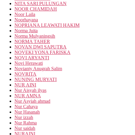
NITA SARI PULUNGAN
NOOR CHAMIDAH
Noor Laila
Noorhayana
NOPRIANA LEAWATI HAKIM
Norma Juita
Norma Mulyaningsih
NORMA TAHER
NOVAN DWI SAPUTRA
NOVEKI YONA FARISKA
NOVI ARYANTI
Novi Herawati
Novianty Anugrah Salim
NOVRITA
NUNING MURYATI
NUR AINI
Nur Aisyah ilyas
NUR AMNA
Nur Asyiah ahmad
Nur Cahaya
Nur Hasanah
Nur izzah
Nur Rahma
Nur saidah
NURAINI