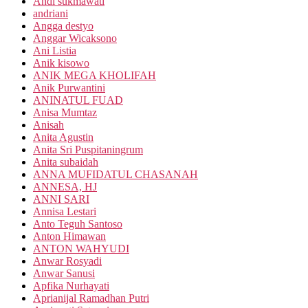
Andi sukmawati
andriani
Angga destyo
Anggar Wicaksono
Ani Listia
Anik kisowo
ANIK MEGA KHOLIFAH
Anik Purwantini
ANINATUL FUAD
Anisa Mumtaz
Anisah
Anita Agustin
Anita Sri Puspitaningrum
Anita subaidah
ANNA MUFIDATUL CHASANAH
ANNESA, HJ
ANNI SARI
Annisa Lestari
Anto Teguh Santoso
Anton Himawan
ANTON WAHYUDI
Anwar Rosyadi
Anwar Sanusi
Apfika Nurhayati
Aprianijal Ramadhan Putri