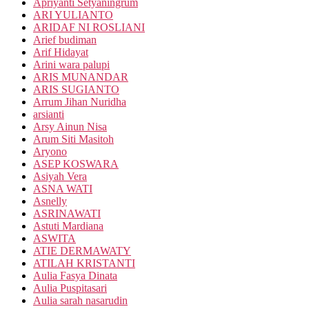
Apriyanti Setyaningrum
ARI YULIANTO
ARIDAF NI ROSLIANI
Arief budiman
Arif Hidayat
Arini wara palupi
ARIS MUNANDAR
ARIS SUGIANTO
Arrum Jihan Nuridha
arsianti
Arsy Ainun Nisa
Arum Siti Masitoh
Aryono
ASEP KOSWARA
Asiyah Vera
ASNA WATI
Asnelly
ASRINAWATI
Astuti Mardiana
ASWITA
ATIE DERMAWATY
ATILAH KRISTANTI
Aulia Fasya Dinata
Aulia Puspitasari
Aulia sarah nasarudin