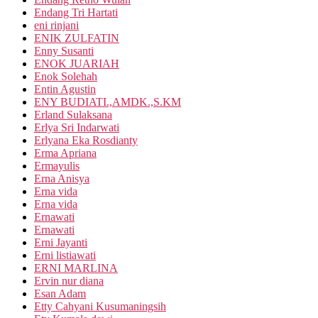
Endang Tri Hartati
eni rinjani
ENIK ZULFATIN
Enny Susanti
ENOK JUARIAH
Enok Solehah
Entin Agustin
ENY BUDIATI.,AMDK.,S.KM
Erland Sulaksana
Erlya Sri Indarwati
Erlyana Eka Rosdianty
Erma Apriana
Ermayulis
Erna Anisya
Erna vida
Erna vida
Ernawati
Ernawati
Erni Jayanti
Erni listiawati
ERNI MARLINA
Ervin nur diana
Esan Adam
Etty Cahyani Kusumaningsih