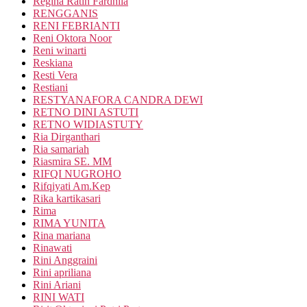
Regina Ratih Fardhila
RENGGANIS
RENI FEBRIANTI
Reni Oktora Noor
Reni winarti
Reskiana
Resti Vera
Restiani
RESTYANAFORA CANDRA DEWI
RETNO DINI ASTUTI
RETNO WIDIASTUTY
Ria Dirganthari
Ria samariah
Riasmira SE. MM
RIFQI NUGROHO
Rifqiyati Am.Kep
Rika kartikasari
Rima
RIMA YUNITA
Rina mariana
Rinawati
Rini Anggraini
Rini apriliana
Rini Ariani
RINI WATI