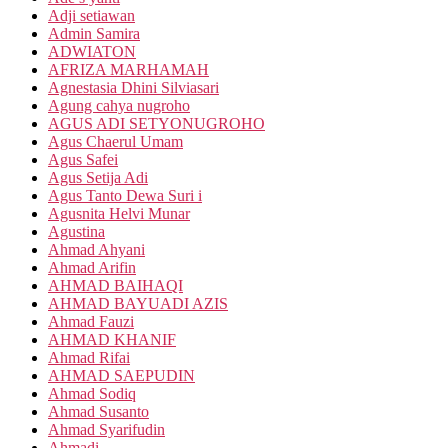
Adji setiawan
Admin Samira
ADWIATON
AFRIZA MARHAMAH
Agnestasia Dhini Silviasari
Agung cahya nugroho
AGUS ADI SETYONUGROHO
Agus Chaerul Umam
Agus Safei
Agus Setija Adi
Agus Tanto Dewa Suri i
Agusnita Helvi Munar
Agustina
Ahmad Ahyani
Ahmad Arifin
AHMAD BAIHAQI
AHMAD BAYUADI AZIS
Ahmad Fauzi
AHMAD KHANIF
Ahmad Rifai
AHMAD SAEPUDIN
Ahmad Sodiq
Ahmad Susanto
Ahmad Syarifudin
Ahmadi