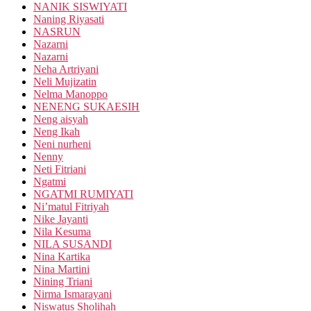
NANIK SISWIYATI
Naning Riyasati
NASRUN
Nazarni
Nazarni
Neha Artriyani
Neli Mujizatin
Nelma Manoppo
NENENG SUKAESIH
Neng aisyah
Neng Ikah
Neni nurheni
Nenny
Neti Fitriani
Ngatmi
NGATMI RUMIYATI
Ni’matul Fitriyah
Nike Jayanti
Nila Kesuma
NILA SUSANDI
Nina Kartika
Nina Martini
Nining Triani
Nirma Ismarayani
Niswatus Sholihah