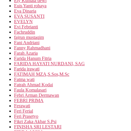
Ety Kumala dewi
Euis Yanti rohaya
Eva Dinaria
EVA SUSANTI
EVELYN
Evi Febrianti
Fachruddin
fajrun mustaqim
Fani Andriani
Fanny Rahmadhani
Farah Azaria
Farida Hanum Fitria
FARIDA HAYATI NURDANI, SAG
Farida irawati
FATIMAH MZA,S.Sos,M.Sc
Fatma wati
Fatrah Ahmad Kodai
Faula Komalasari
Febri Arman Dermawan
FEBRI PRIMA
Ferawati
Feri Ferial
Feri Prasetyo
Fikri Zaka Akbar S.Psi
FINISHA SRI LESTARI