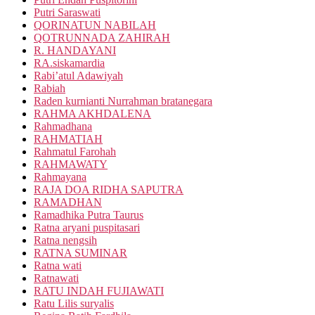
Putri Saraswati
QORINATUN NABILAH
QOTRUNNADA ZAHIRAH
R. HANDAYANI
RA.siskamardia
Rabi’atul Adawiyah
Rabiah
Raden kurnianti Nurrahman bratanegara
RAHMA AKHDALENA
Rahmadhana
RAHMATIAH
Rahmatul Farohah
RAHMAWATY
Rahmayana
RAJA DOA RIDHA SAPUTRA
RAMADHAN
Ramadhika Putra Taurus
Ratna aryani puspitasari
Ratna nengsih
RATNA SUMINAR
Ratna wati
Ratnawati
RATU INDAH FUJIAWATI
Ratu Lilis suryalis