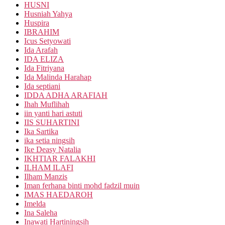
HUSNI
Husniah Yahya
Huspira
IBRAHIM
Icus Setyowati
Ida Arafah
IDA ELIZA
Ida Fitriyana
Ida Malinda Harahap
Ida septiani
IDDA ADHA ARAFIAH
Ihah Muflihah
iin yanti hari astuti
IIS SUHARTINI
Ika Sartika
ika setia ningsih
Ike Deasy Natalia
IKHTIAR FALAKHI
ILHAM ILAFI
Ilham Manzis
Iman ferhana binti mohd fadzil muin
IMAS HAEDAROH
Imelda
Ina Saleha
Inawati Hartiningsih