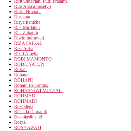
Ririt Oktaviani Putri Pratama
Risa Arisca Susetyo
Riska Noviani
Risviana
Risya fianicha
Rita Mirdahni
Rita Zaharah
Riwin indrawati
RIZA FAISAL
Riza Sofia
Rizki Amelia
ROBI MAMONTO
RODLIYATUN
Rofiah
Rohana
ROHANI
Rohani Br Ginting
ROHASNIWI MULYATI
ROHMAD
ROHMADI
Rosdalena
Rosiada Damanik
Rosmiasih s.pd
Rosna
ROSNAWATI