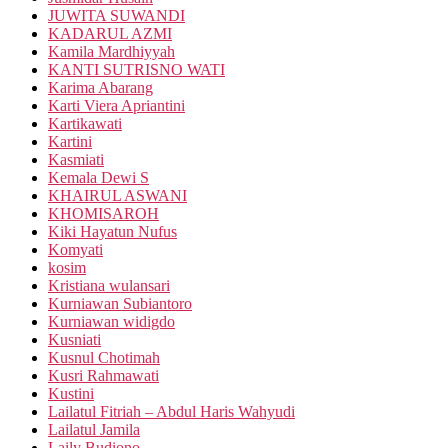
JUWITA SUWANDI
KADARUL AZMI
Kamila Mardhiyyah
KANTI SUTRISNO WATI
Karima Abarang
Karti Viera Apriantini
Kartikawati
Kartini
Kasmiati
Kemala Dewi S
KHAIRUL ASWANI
KHOMISAROH
Kiki Hayatun Nufus
Komyati
kosim
Kristiana wulansari
Kurniawan Subiantoro
Kurniawan widigdo
Kusniati
Kusnul Chotimah
Kusri Rahmawati
Kustini
Lailatul Fitriah – Abdul Haris Wahyudi
Lailatul Jamila
Laily Budiono