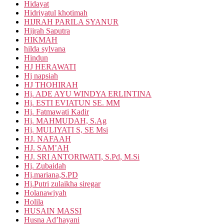
Hidayat
Hidriyatul khotimah
HIJRAH PARILA SYANUR
Hijrah Saputra
HIKMAH
hilda sylvana
Hindun
HJ HERAWATI
Hj napsiah
HJ THOHIRAH
Hj. ADE AYU WINDYA ERLINTINA
Hj. ESTI EVIATUN SE. MM
Hj. Fatmawati Kadir
Hj. MAHMUDAH, S.Ag
Hj. MULIYATI S, SE Msi
HJ. NAFAAH
HJ. SAM’AH
HJ. SRI ANTORIWATI, S.Pd, M.Si
Hj. Zubaidah
Hj.mariana,S.PD
Hj.Putri zulaikha siregar
Holanawiyah
Holila
HUSAIN MASSI
Husna Ad’hayani