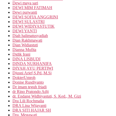
Dewi maya sari
DEWI MIM FATIMAH
Dewi purwanti
DEWI SOFIA ANGGRINI
DEWI SULASTRI
DEWI WIDIYASTUTIK
DEWI YANTI
Diah halimatusyadiah
Dian Rakhmawati
Dian Widiastuti
Dianna Mufita
Didik Irani
DINA LISBUDI
DINDA NURHANIFA
DIYAH AYU PERTIWI
Djusni Arief,S.Pd.,M.Si
DokterUmroh
Donise Rusdiyanto
Dr imam teguh friadi
dr Rino Pratondo Adji
dr. Endang Widhiyastuti, S. Ked., M. Gizi
Dra Lili Rochmalia
DRA Lina Wijayanti
DRA SITI HAJAR SH
Dra. Megawati