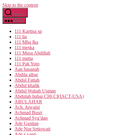
Skip to the content
Search
Menu
111 Kartina sp
111 lia
111 Mba Ika
111 meska
111 Musa Abdillah
111 mutia
111 Pak Yoto
Aan hasanah
Abdila albar
Abdul Fattah
Abdul khalik
Abdul Wahab Usman
Abdulah hubai,CHt,CI(IACT-USA)
ABULAHAR
Ach. Juwaini
Achmad Busri
Achmad Sya’dan
Ade Gustian
Ade Nur Setiowati
Ade s yanti