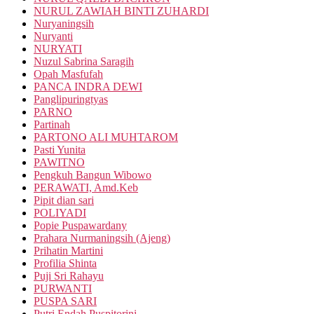
NURUL ZAWIAH BINTI ZUHARDI
Nuryaningsih
Nuryanti
NURYATI
Nuzul Sabrina Saragih
Opah Masfufah
PANCA INDRA DEWI
Panglipuringtyas
PARNO
Partinah
PARTONO ALI MUHTAROM
Pasti Yunita
PAWITNO
Pengkuh Bangun Wibowo
PERAWATI, Amd.Keb
Pipit dian sari
POLIYADI
Popie Puspawardany
Prahara Nurmaningsih (Ajeng)
Prihatin Martini
Profilia Shinta
Puji Sri Rahayu
PURWANTI
PUSPA SARI
Putri Endah Puspitorini