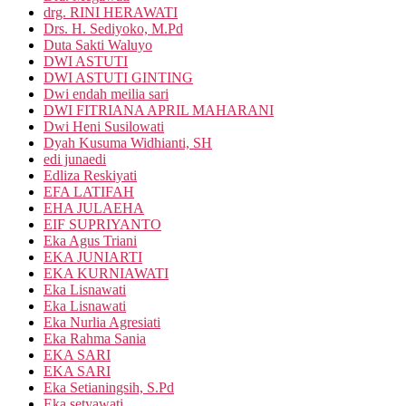
drg. RINI HERAWATI
Drs. H. Sediyoko, M.Pd
Duta Sakti Waluyo
DWI ASTUTI
DWI ASTUTI GINTING
Dwi endah meilia sari
DWI FITRIANA APRIL MAHARANI
Dwi Heni Susilowati
Dyah Kusuma Widhianti, SH
edi junaedi
Edliza Reskiyati
EFA LATIFAH
EHA JULAEHA
EIF SUPRIYANTO
Eka Agus Triani
EKA JUNIARTI
EKA KURNIAWATI
Eka Lisnawati
Eka Lisnawati
Eka Nurlia Agresiati
Eka Rahma Sania
EKA SARI
EKA SARI
Eka Setianingsih, S.Pd
Eka setyawati