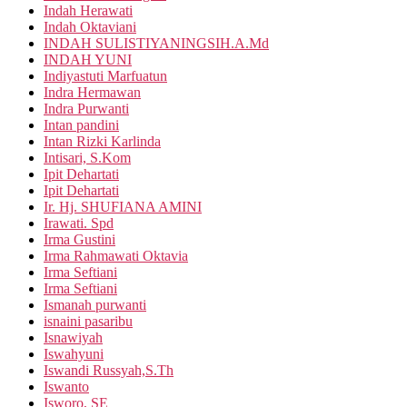
Indah Herawati
Indah Oktaviani
INDAH SULISTIYANINGSIH.A.Md
INDAH YUNI
Indiyastuti Marfuatun
Indra Hermawan
Indra Purwanti
Intan pandini
Intan Rizki Karlinda
Intisari, S.Kom
Ipit Dehartati
Ipit Dehartati
Ir. Hj. SHUFIANA AMINI
Irawati. Spd
Irma Gustini
Irma Rahmawati Oktavia
Irma Seftiani
Irma Seftiani
Ismanah purwanti
isnaini pasaribu
Isnawiyah
Iswahyuni
Iswandi Russyah,S.Th
Iswanto
Isworo, SE