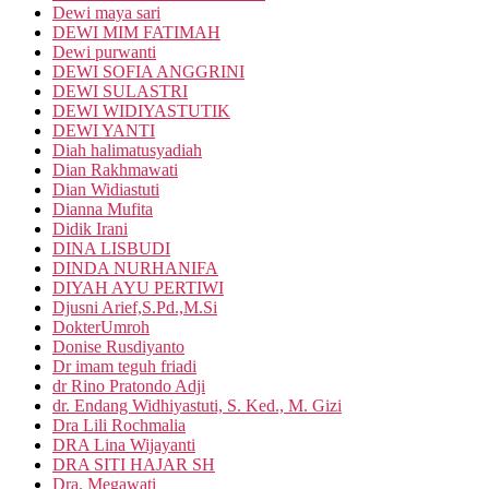
Dewi maya sari
DEWI MIM FATIMAH
Dewi purwanti
DEWI SOFIA ANGGRINI
DEWI SULASTRI
DEWI WIDIYASTUTIK
DEWI YANTI
Diah halimatusyadiah
Dian Rakhmawati
Dian Widiastuti
Dianna Mufita
Didik Irani
DINA LISBUDI
DINDA NURHANIFA
DIYAH AYU PERTIWI
Djusni Arief,S.Pd.,M.Si
DokterUmroh
Donise Rusdiyanto
Dr imam teguh friadi
dr Rino Pratondo Adji
dr. Endang Widhiyastuti, S. Ked., M. Gizi
Dra Lili Rochmalia
DRA Lina Wijayanti
DRA SITI HAJAR SH
Dra. Megawati