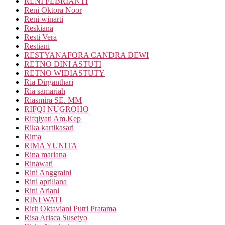
RENI FEBRIANTI
Reni Oktora Noor
Reni winarti
Reskiana
Resti Vera
Restiani
RESTYANAFORA CANDRA DEWI
RETNO DINI ASTUTI
RETNO WIDIASTUTY
Ria Dirganthari
Ria samariah
Riasmira SE. MM
RIFQI NUGROHO
Rifqiyati Am.Kep
Rika kartikasari
Rima
RIMA YUNITA
Rina mariana
Rinawati
Rini Anggraini
Rini apriliana
Rini Ariani
RINI WATI
Ririt Oktaviani Putri Pratama
Risa Arisca Susetyo