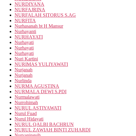
NURDIYANA
NURFAJRINA
NURFALAH SITORUS S.AG
NURFITA
Nurhasanah bt H Mansur
Nurhayanti
NURHAYATI
Nurhayati
Nurhayati
Nurhayati
Nuri Kartini
NURIMAS YULIYAWATI
Nurjanah
Nurjanah
Nurlinda
NURMA AGUSTINA
NURMALA DEWI S.PDI
Nurmalawati
Nurrohimah
NURUL ASTIYAWATI
Nurul Fuad
Nurul Hidayati
NURUL QALBI BACHRUN
NURUL ZAWIAH BINTI ZUHARDI
Nuryaningsih