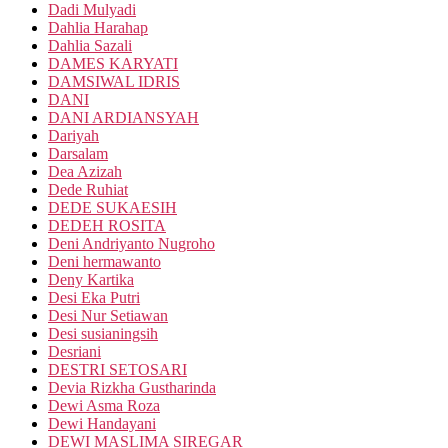
Dadi Mulyadi
Dahlia Harahap
Dahlia Sazali
DAMES KARYATI
DAMSIWAL IDRIS
DANI
DANI ARDIANSYAH
Dariyah
Darsalam
Dea Azizah
Dede Ruhiat
DEDE SUKAESIH
DEDEH ROSITA
Deni Andriyanto Nugroho
Deni hermawanto
Deny Kartika
Desi Eka Putri
Desi Nur Setiawan
Desi susianingsih
Desriani
DESTRI SETOSARI
Devia Rizkha Gustharinda
Dewi Asma Roza
Dewi Handayani
DEWI MASLIMA SIREGAR