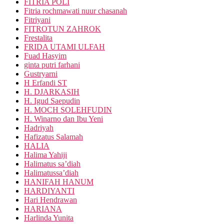
FITRIA POLI
Fitria rochmawati nuur chasanah
Fitriyani
FITROTUN ZAHROK
Frestalita
FRIDA UTAMI ULFAH
Fuad Hasyim
ginta putri farhani
Gustryarni
H Erfandi ST
H. DJARKASIH
H. Igud Saepudin
H. MOCH SOLEHFUDIN
H. Winarno dan Ibu Yeni
Hadriyah
Hafizatus Salamah
HALIA
Halima Yahiji
Halimatus sa’diah
Halimatussa’diah
HANIFAH HANUM
HARDIYANTI
Hari Hendrawan
HARIANA
Harlinda Yunita