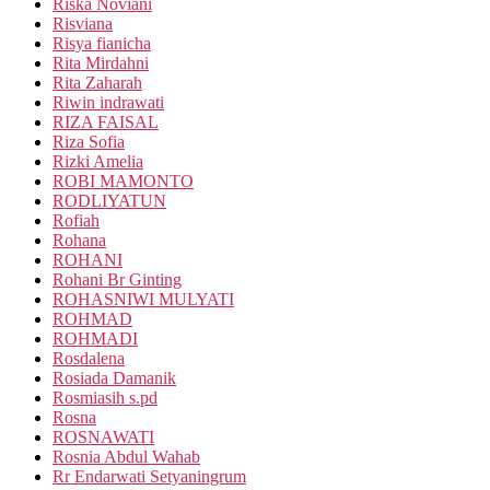
Riska Noviani
Risviana
Risya fianicha
Rita Mirdahni
Rita Zaharah
Riwin indrawati
RIZA FAISAL
Riza Sofia
Rizki Amelia
ROBI MAMONTO
RODLIYATUN
Rofiah
Rohana
ROHANI
Rohani Br Ginting
ROHASNIWI MULYATI
ROHMAD
ROHMADI
Rosdalena
Rosiada Damanik
Rosmiasih s.pd
Rosna
ROSNAWATI
Rosnia Abdul Wahab
Rr Endarwati Setyaningrum