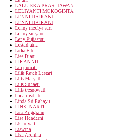
LALU EKA PRASTIAWAN
LELIYANTI MOKOGINTA
LENNI HAIRANI
LENNI HAIRANI
Lenny meulya sari
Lenny suryani
Leny Pujiastuti
Lestari atna
Lidia Fitri
Lies Diani
LIKANAH
Lili jumiati
Lilik Rateh Lestari
Lilis Maryati
Lilis Suhaeti
Lilis tresnowati
linda rusdiati
Linda Sri Rahayu
LINSI NARTI
Lisa Anggraini
Lisa Hendarni
Lisnuryati
Liswina
Liza Ardhina