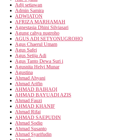
Adji setiawan
Admin Samira
ADWIATON
AFRIZA MARHAMAH
Agnestasia Dhini Silviasari
Agung cahya nugroho
AGUS ADI SETYONUGROHO
Agus Chaerul Umam
Agus Safei
Agus Setija Adi
Agus Tanto Dewa Suri i
Agusnita Helvi Munar
Agustina
Ahmad Ahyani
Ahmad Arifin
AHMAD BAIHAQI
AHMAD BAYUADI AZIS
Ahmad Fauzi
AHMAD KHANIF
Ahmad Rifai
AHMAD SAEPUDIN
Ahmad Sodiq
Ahmad Susanto
Ahmad Syarifudin
Ahmadi