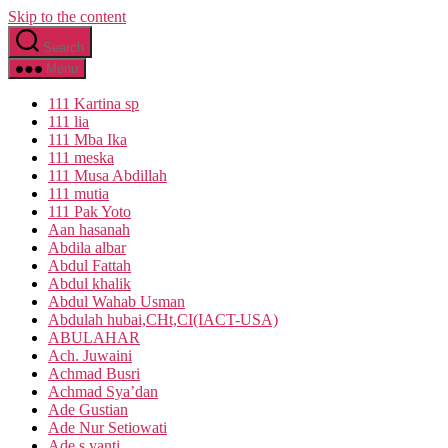
Skip to the content
Search
Menu
111 Kartina sp
111 lia
111 Mba Ika
111 meska
111 Musa Abdillah
111 mutia
111 Pak Yoto
Aan hasanah
Abdila albar
Abdul Fattah
Abdul khalik
Abdul Wahab Usman
Abdulah hubai,CHt,CI(IACT-USA)
ABULAHAR
Ach. Juwaini
Achmad Busri
Achmad Sya’dan
Ade Gustian
Ade Nur Setiowati
Ade s yanti