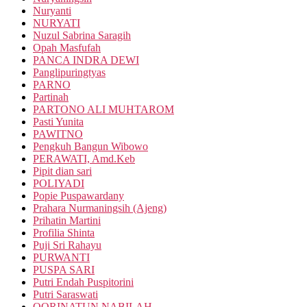
Nuryanti
NURYATI
Nuzul Sabrina Saragih
Opah Masfufah
PANCA INDRA DEWI
Panglipuringtyas
PARNO
Partinah
PARTONO ALI MUHTAROM
Pasti Yunita
PAWITNO
Pengkuh Bangun Wibowo
PERAWATI, Amd.Keb
Pipit dian sari
POLIYADI
Popie Puspawardany
Prahara Nurmaningsih (Ajeng)
Prihatin Martini
Profilia Shinta
Puji Sri Rahayu
PURWANTI
PUSPA SARI
Putri Endah Puspitorini
Putri Saraswati
QORINATUN NABILAH