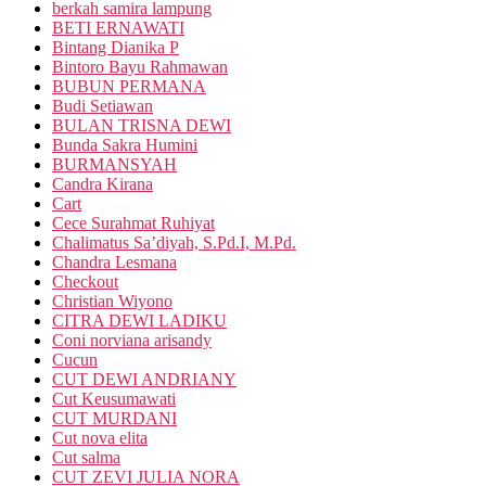
berkah samira lampung
BETI ERNAWATI
Bintang Dianika P
Bintoro Bayu Rahmawan
BUBUN PERMANA
Budi Setiawan
BULAN TRISNA DEWI
Bunda Sakra Humini
BURMANSYAH
Candra Kirana
Cart
Cece Surahmat Ruhiyat
Chalimatus Sa’diyah, S.Pd.I, M.Pd.
Chandra Lesmana
Checkout
Christian Wiyono
CITRA DEWI LADIKU
Coni norviana arisandy
Cucun
CUT DEWI ANDRIANY
Cut Keusumawati
CUT MURDANI
Cut nova elita
Cut salma
CUT ZEVI JULIA NORA