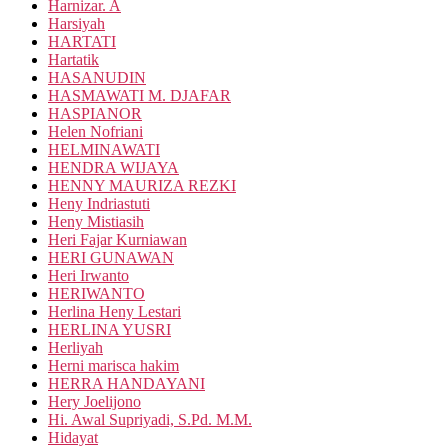
Harnizar. A
Harsiyah
HARTATI
Hartatik
HASANUDIN
HASMAWATI M. DJAFAR
HASPIANOR
Helen Nofriani
HELMINAWATI
HENDRA WIJAYA
HENNY MAURIZA REZKI
Heny Indriastuti
Heny Mistiasih
Heri Fajar Kurniawan
HERI GUNAWAN
Heri Irwanto
HERIWANTO
Herlina Heny Lestari
HERLINA YUSRI
Herliyah
Herni marisca hakim
HERRA HANDAYANI
Hery Joelijono
Hi. Awal Supriyadi, S.Pd. M.M.
Hidayat