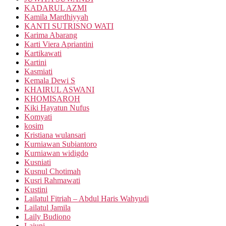
KADARUL AZMI
Kamila Mardhiyyah
KANTI SUTRISNO WATI
Karima Abarang
Karti Viera Apriantini
Kartikawati
Kartini
Kasmiati
Kemala Dewi S
KHAIRUL ASWANI
KHOMISAROH
Kiki Hayatun Nufus
Komyati
kosim
Kristiana wulansari
Kurniawan Subiantoro
Kurniawan widigdo
Kusniati
Kusnul Chotimah
Kusri Rahmawati
Kustini
Lailatul Fitriah – Abdul Haris Wahyudi
Lailatul Jamila
Laily Budiono
Lajuni