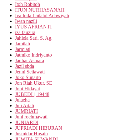
Itoh Robitoh
ITUN NURHASANAH
Iva Inda Lailatul Adawiyah
Iwan nazili
IYUS AFRIANTI
iza fauzira
Jahlela Sari, S. Ag.
Jamilah
Jarmiati
Jatmiko Indriyanto
Jauhar Asmara
Jazil sbda
Jenni Setiawati
Joko Sunarto
Jon Riah Ukur, SE
Joni Hidayat
JUBEDI || 19448
Julaeha
Juli Artati
JUMRIATI
Juni rochmawati
JUNIARDI
JUPRIADI HIBURAN
Jusmidar Husain
JUWITA SUWANDI