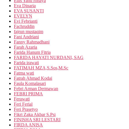
Euis Yanti rohaya
Eva Dinaria
EVA SUSANTI
EVELYN
Evi Febrianti
Fachruddin
fajrun mustaqim
Fani Andriani
Fanny Rahmadhani
Farah Azaria
Farida Hanum Fitria
FARIDA HAYATI NURDANI, SAG
Farida irawati
FATIMAH MZA,S.Sos,M.Sc
Fatma wati
Fatrah Ahmad Kodai
Faula Komalasari
Febri Arman Dermawan
FEBRI PRIMA
Ferawati
Feri Ferial
Feri Prasetyo
Fikri Zaka Akbar S.Psi
FINISHA SRI LESTARI
FIRDA ANISA