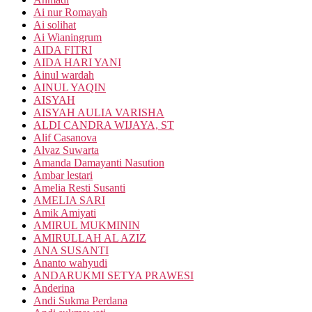
Ai nur Romayah
Ai solihat
Ai Wianingrum
AIDA FITRI
AIDA HARI YANI
Ainul wardah
AINUL YAQIN
AISYAH
AISYAH AULIA VARISHA
ALDI CANDRA WIJAYA, ST
Alif Casanova
Alvaz Suwarta
Amanda Damayanti Nasution
Ambar lestari
Amelia Resti Susanti
AMELIA SARI
Amik Amiyati
AMIRUL MUKMININ
AMIRULLAH AL AZIZ
ANA SUSANTI
Ananto wahyudi
ANDARUKMI SETYA PRAWESI
Anderina
Andi Sukma Perdana