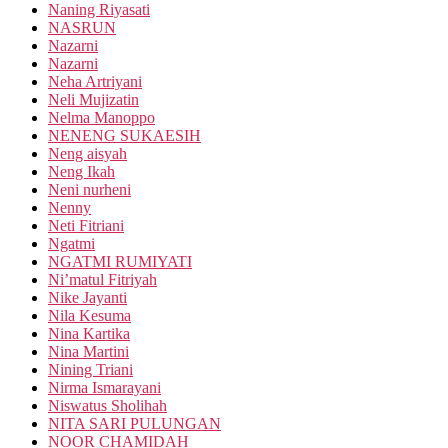
Naning Riyasati
NASRUN
Nazarni
Nazarni
Neha Artriyani
Neli Mujizatin
Nelma Manoppo
NENENG SUKAESIH
Neng aisyah
Neng Ikah
Neni nurheni
Nenny
Neti Fitriani
Ngatmi
NGATMI RUMIYATI
Ni’matul Fitriyah
Nike Jayanti
Nila Kesuma
Nina Kartika
Nina Martini
Nining Triani
Nirma Ismarayani
Niswatus Sholihah
NITA SARI PULUNGAN
NOOR CHAMIDAH