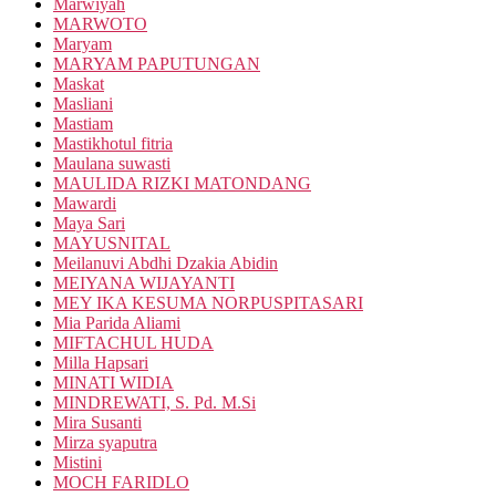
Marwiyah
MARWOTO
Maryam
MARYAM PAPUTUNGAN
Maskat
Masliani
Mastiam
Mastikhotul fitria
Maulana suwasti
MAULIDA RIZKI MATONDANG
Mawardi
Maya Sari
MAYUSNITAL
Meilanuvi Abdhi Dzakia Abidin
MEIYANA WIJAYANTI
MEY IKA KESUMA NORPUSPITASARI
Mia Parida Aliami
MIFTACHUL HUDA
Milla Hapsari
MINATI WIDIA
MINDREWATI, S. Pd. M.Si
Mira Susanti
Mirza syaputra
Mistini
MOCH FARIDLO