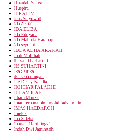
Husniah Yahya
Huspira
IBRAHIM
Icus Setyowati
Ida Arafah
IDA ELIZA
Ida Fitriyana
Ida Malinda Harahap
Ida septiani
IDDA ADHA ARAFIAH
Ihah Muflihah
iin yanti hari astuti
IIS SUHARTINI
Ika Sartika
ika setia ningsih
Ike Deasy Natalia
IKHTIAR FALAKHI
ILHAM ILAFI
Ilham Manzis
Iman ferhana binti mohd fadzil muin
IMAS HAEDAROH
Imelda
Ina Saleha
Inawati Hartiningsih
Indah Dwi Jatningsih