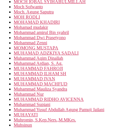
MOCH IQBAL SYIHABULMILLAH
Moch Sofwanto
Moch. Agung Saputra
MOH RODLI
MOHAMAD KHADIRI
Mohamad mudakir
Mohammad amirul Bin syahril
Mohammad Dwi Prasetyono
Mohammad Zenni
MOMONG MUSTAPA
MUHAMAD ADZKIYA SADALI
Muhammad Aqim Dinallah
Muhammad Ardian, S. Ag.
MUHAMMAD FAHROJI
MUHAMMAD ILHAM SH
MUHAMMAD IVAN
MUHAMMAD MACHFUD
Muhammad Mauliza Syandra
Muhammad Nur
MUHAMMAD RIDHO AVICENNA
Muhammad Supiani
Muhammad Yusuf Abdullah Agung Pamuji Jailani
MUHAYATI
Muhromin, S.Kep.Ners.,M.MKes.
Muhsinun