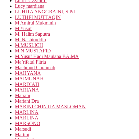
Lu’lu’ Uzzahro’
Lucy mardiana
LUHITA ANGGRAINI, S.Pd
LUTHFI MUTTAQIN
M Amirul Mukminin
M Yusuf
M. Halim Saputra
M. Nashiruddin
M.MUSLICH
M.N MUSTAFID
M.Yusuf Hadi Maulana BA.MA
Ma’rifatul Fitria
Machmud Cholimah
MAHYANA
MAIMUNAH
MARDIATI
MARIANA
Mariani
Mariani Dra
MARINI CHINTIA MASLOMAN
MARLINA
MARLINA
MARSONO
Marsudi
Martini