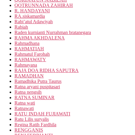
QOTRUNNADA ZAHIRAH
R. HANDAYANI
RA.siskamardia
Rabi’atul Adawiyah
Rabiah
Raden kurnianti Nurrahman bratanegara
RAHMA AKHDALENA
Rahmadhana
RAHMATIAH
Rahmatul Farohah
RAHMAWATY
Rahmayana
RAJA DOA RIDHA SAPUTRA
RAMADHAN
Ramadhika Putra Taurus
Ratna aryani puspitasari
Ratna nengsih
RATNA SUMINAR
Ratna wati
Ratnawati
RATU INDAH FUJIAWATI
Ratu Lilis suryalis
Regina Ratih Fardhila
RENGGANIS