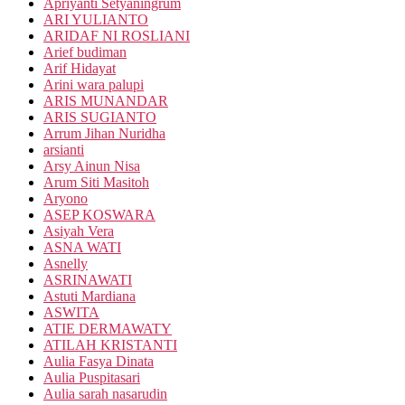
Apriyanti Setyaningrum
ARI YULIANTO
ARIDAF NI ROSLIANI
Arief budiman
Arif Hidayat
Arini wara palupi
ARIS MUNANDAR
ARIS SUGIANTO
Arrum Jihan Nuridha
arsianti
Arsy Ainun Nisa
Arum Siti Masitoh
Aryono
ASEP KOSWARA
Asiyah Vera
ASNA WATI
Asnelly
ASRINAWATI
Astuti Mardiana
ASWITA
ATIE DERMAWATY
ATILAH KRISTANTI
Aulia Fasya Dinata
Aulia Puspitasari
Aulia sarah nasarudin