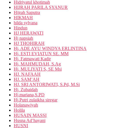
Hidriyatul khotimah
HIJRAH PARILA SYANUR
Hijrah Saputra
HIKMAH
hilda sylvana
Hindun
HJ HERAWATI
Hj napsiah
HJ THOHIRAH
Hj. ADE AYU WINDYA ERLINTINA
Hj. ESTI EVIATUN SE. MM
Hj. Fatmawati Kadir
Hj. MAHMUDAH, S.Ag
Hj. MULIYATI S, SE Msi
HJ. NAFAAH
HJ. SAM’AH
HJ. SRI ANTORIWATI, S.Pd, M.Si
Hj. Zubaidah
Hj.mariana,S.PD
Hj.Putri zulaikha siregar
Holanawiyah
Holila
HUSAIN MASSI
Husna Ad’hayani
HUSNI