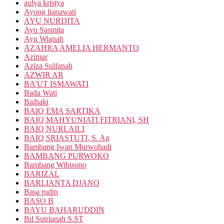
aulya kristya
Ayong lianawati
AYU NURDITA
Ayu Sasmita
Ayu Wianah
AZAHRA AMELIA HERMANTO
Azimar
Aziza Sulfanah
AZWIR AR
BA’UT ISMAWATI
Bada Wati
Baihaki
BAIQ EMA SARTIKA
BAIQ MAHYUNIATI FITRIANI, SH
BAIQ NURLAILI
BAIQ SRIASTUTI, S. Ag
Bambang Iwan Murwohadi
BAMBANG PURWOKO
Bambang Wibisono
BARIZAL
BARLIANTA DJANO
Basa rudin
BASO B
BAYU BAHARUDDIN
Bd Sutrianah S.ST