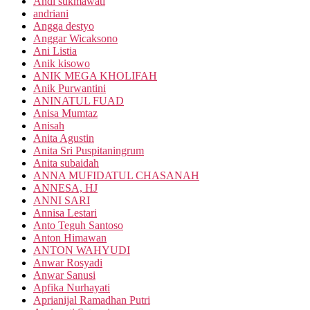
Andi sukmawati
andriani
Angga destyo
Anggar Wicaksono
Ani Listia
Anik kisowo
ANIK MEGA KHOLIFAH
Anik Purwantini
ANINATUL FUAD
Anisa Mumtaz
Anisah
Anita Agustin
Anita Sri Puspitaningrum
Anita subaidah
ANNA MUFIDATUL CHASANAH
ANNESA, HJ
ANNI SARI
Annisa Lestari
Anto Teguh Santoso
Anton Himawan
ANTON WAHYUDI
Anwar Rosyadi
Anwar Sanusi
Apfika Nurhayati
Aprianijal Ramadhan Putri