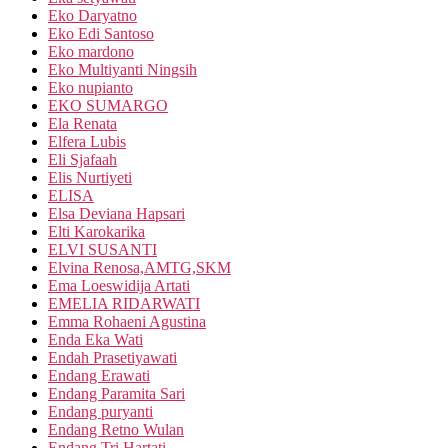
Eko Daryatno
Eko Edi Santoso
Eko mardono
Eko Multiyanti Ningsih
Eko nupianto
EKO SUMARGO
Ela Renata
Elfera Lubis
Eli Sjafaah
Elis Nurtiyeti
ELISA
Elsa Deviana Hapsari
Elti Karokarika
ELVI SUSANTI
Elvina Renosa,AMTG,SKM
Ema Loeswidija Artati
EMELIA RIDARWATI
Emma Rohaeni Agustina
Enda Eka Wati
Endah Prasetiyawati
Endang Erawati
Endang Paramita Sari
Endang puryanti
Endang Retno Wulan
Endang Tri Hartati