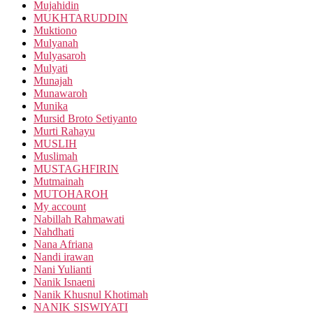
Mujahidin
MUKHTARUDDIN
Muktiono
Mulyanah
Mulyasaroh
Mulyati
Munajah
Munawaroh
Munika
Mursid Broto Setiyanto
Murti Rahayu
MUSLIH
Muslimah
MUSTAGHFIRIN
Mutmainah
MUTOHAROH
My account
Nabillah Rahmawati
Nahdhati
Nana Afriana
Nandi irawan
Nani Yulianti
Nanik Isnaeni
Nanik Khusnul Khotimah
NANIK SISWIYATI