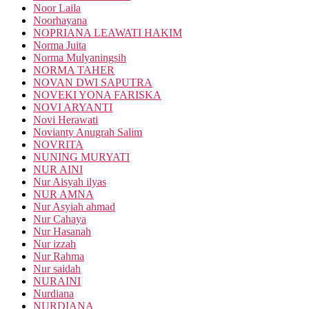
Noor Laila
Noorhayana
NOPRIANA LEAWATI HAKIM
Norma Juita
Norma Mulyaningsih
NORMA TAHER
NOVAN DWI SAPUTRA
NOVEKI YONA FARISKA
NOVI ARYANTI
Novi Herawati
Novianty Anugrah Salim
NOVRITA
NUNING MURYATI
NUR AINI
Nur Aisyah ilyas
NUR AMNA
Nur Asyiah ahmad
Nur Cahaya
Nur Hasanah
Nur izzah
Nur Rahma
Nur saidah
NURAINI
Nurdiana
NURDIANA