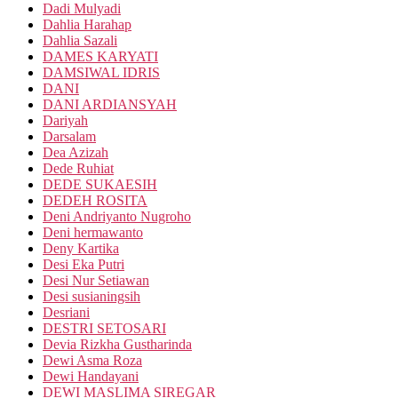
Dadi Mulyadi
Dahlia Harahap
Dahlia Sazali
DAMES KARYATI
DAMSIWAL IDRIS
DANI
DANI ARDIANSYAH
Dariyah
Darsalam
Dea Azizah
Dede Ruhiat
DEDE SUKAESIH
DEDEH ROSITA
Deni Andriyanto Nugroho
Deni hermawanto
Deny Kartika
Desi Eka Putri
Desi Nur Setiawan
Desi susianingsih
Desriani
DESTRI SETOSARI
Devia Rizkha Gustharinda
Dewi Asma Roza
Dewi Handayani
DEWI MASLIMA SIREGAR