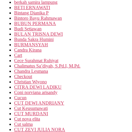
berkah samira lampung
BETI ERNAWATI
Bintang Dianika P
Bintoro Bayu Rahmawan
BUBUN PERMANA
Budi Setiawan
BULAN TRISNA DEWI
Bunda Sakra Humini
BURMANSYAH
Candra Kirana
Cart
Cece Surahmat Ruhiyat
Chalimatus Sa’diyah, S.Pd.I, M.Pd.
Chandra Lesmana
Checkout
Christian Wiyono
CITRA DEWI LADIKU
Coni norviana arisandy
Cucun
CUT DEWI ANDRIANY
Cut Keusumawati
CUT MURDANI
Cut nova elita
Cut salma
CUT ZEVI JULIA NORA