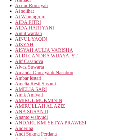
Ai nur Romayah
Ai solihat
Ai Wianingrum
AIDA FITRI
AIDA HARI YANI
Ainul wardah
AINUL YAQIN
AISYAH
AISYAH AULIA VARISHA
ALDI CANDRA WIJAYA, ST
Alif Casanova
Alvaz Suwarta
Amanda Damayanti Nasution
Ambar lestari
Amelia Resti Susanti
AMELIA SARI
Amik Amiyati
AMIRUL MUKMININ
AMIRULLAH AL AZIZ
ANA SUSANTI
Ananto wahyudi
ANDARUKMI SETYA PRAWESI
Anderina
Andi Sukma Perdana