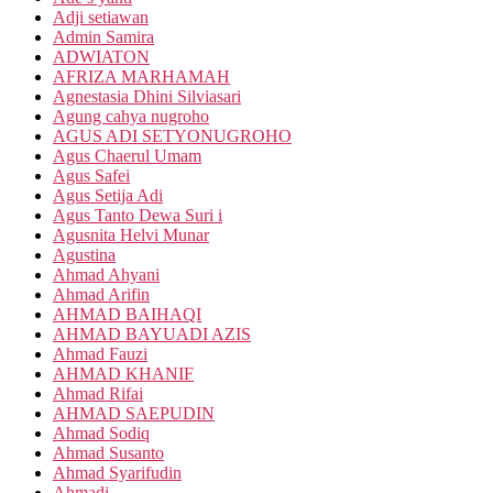
Adji setiawan
Admin Samira
ADWIATON
AFRIZA MARHAMAH
Agnestasia Dhini Silviasari
Agung cahya nugroho
AGUS ADI SETYONUGROHO
Agus Chaerul Umam
Agus Safei
Agus Setija Adi
Agus Tanto Dewa Suri i
Agusnita Helvi Munar
Agustina
Ahmad Ahyani
Ahmad Arifin
AHMAD BAIHAQI
AHMAD BAYUADI AZIS
Ahmad Fauzi
AHMAD KHANIF
Ahmad Rifai
AHMAD SAEPUDIN
Ahmad Sodiq
Ahmad Susanto
Ahmad Syarifudin
Ahmadi