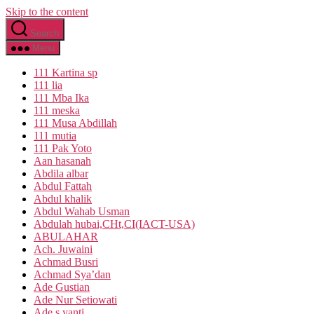
Skip to the content
Search
Menu
111 Kartina sp
111 lia
111 Mba Ika
111 meska
111 Musa Abdillah
111 mutia
111 Pak Yoto
Aan hasanah
Abdila albar
Abdul Fattah
Abdul khalik
Abdul Wahab Usman
Abdulah hubai,CHt,CI(IACT-USA)
ABULAHAR
Ach. Juwaini
Achmad Busri
Achmad Sya’dan
Ade Gustian
Ade Nur Setiowati
Ade s yanti