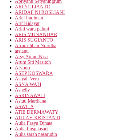
Apriyanti Setyaningrum
ARI YULIANTO
ARIDAF NI ROSLIANI
Arief budiman
Arif Hidayat
Arini wara palupi
ARIS MUNANDAR
ARIS SUGIANTO
Arrum Jihan Nuridha
arsianti
Arsy Ainun Nisa
Arum Siti Masitoh
Aryono
ASEP KOSWARA
Asiyah Vera
ASNA WATI
Asnelly
ASRINAWATI
Astuti Mardiana
ASWITA
ATIE DERMAWATY
ATILAH KRISTANTI
Aulia Fasya Dinata
Aulia Puspitasari
Aulia sarah nasarudin