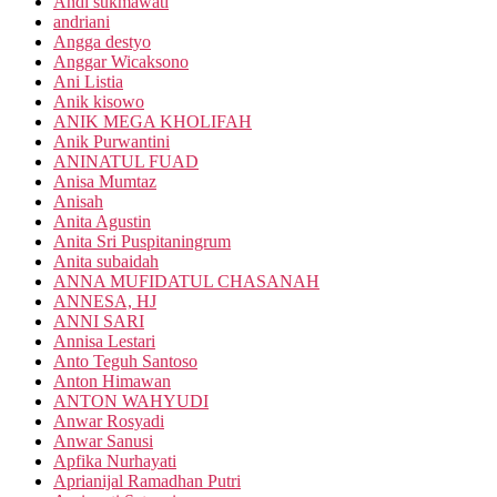
Andi sukmawati
andriani
Angga destyo
Anggar Wicaksono
Ani Listia
Anik kisowo
ANIK MEGA KHOLIFAH
Anik Purwantini
ANINATUL FUAD
Anisa Mumtaz
Anisah
Anita Agustin
Anita Sri Puspitaningrum
Anita subaidah
ANNA MUFIDATUL CHASANAH
ANNESA, HJ
ANNI SARI
Annisa Lestari
Anto Teguh Santoso
Anton Himawan
ANTON WAHYUDI
Anwar Rosyadi
Anwar Sanusi
Apfika Nurhayati
Aprianijal Ramadhan Putri