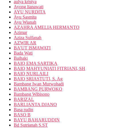
aulya kristya
Ayong lianawati
AYU NURDITA
Ayu Sasmita
Ayu Wianah
AZAHRA AMELIA HERMANTO
Azimar
Aziza Sulfanah
AZWIR AR
BA’UT ISMAWATI
Bada Wati
Baihaki
BAIQ EMA SARTIKA
BAIQ MAHYUNIATI FITRIANI, SH
BAIQ NURLAILI
BAIQ SRIASTUTI, S. Ag
Bambang Iwan Murwohadi
BAMBANG PURWOKO
Bambang Wibisono
BARIZAL
BARLIANTA DJANO
Basa rudin
BASO B
BAYU BAHARUDDIN
Bd Sutrianah S.ST