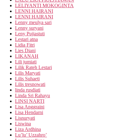
LELIYANTI MOKOGINTA
LENNI HAIRANI
LENNI HAIRANI
Lenny meulya sari
Lenny suryani
Leny Pujiastuti
Lestari atna
Lidia Fitri
Lies Diani
LIKANAH
Lili jumiati
Lilik Rateh Lestari
Lilis Maryati
Lilis Suhaeti
Lilis tresnowati
linda rusdiati
Linda Sri Rahayu
LINSI NARTI
Lisa Anggraini
Lisa Hendarni
Lisnuryati
Liswina
Liza Ardhina
Lu’lu’ Uzzahro’