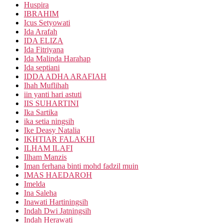
Huspira
IBRAHIM
Icus Setyowati
Ida Arafah
IDA ELIZA
Ida Fitriyana
Ida Malinda Harahap
Ida septiani
IDDA ADHA ARAFIAH
Ihah Muflihah
iin yanti hari astuti
IIS SUHARTINI
Ika Sartika
ika setia ningsih
Ike Deasy Natalia
IKHTIAR FALAKHI
ILHAM ILAFI
Ilham Manzis
Iman ferhana binti mohd fadzil muin
IMAS HAEDAROH
Imelda
Ina Saleha
Inawati Hartiningsih
Indah Dwi Jatningsih
Indah Herawati