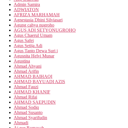
Admin Samira
ADWIATON
AFRIZA MARHAMAH
Agnestasia Dhini Silviasari
Agung cahya nugroho
AGUS ADI SETYONUGROHO
Agus Chaerul Umam
Agus Safei
Agus Setija Adi
Agus Tanto Dewa Suri i
Agusnita Helvi Munar
Agustina
Ahmad Ahyani
Ahmad Arifin
AHMAD BAIHAQI
AHMAD BAYUADI AZIS
Ahmad Fauzi
AHMAD KHANIF
Ahmad Rifai
AHMAD SAEPUDIN
Ahmad Sodiq
Ahmad Susanto
Ahmad Syarifudin
Ahmadi
Ai nur Romayah