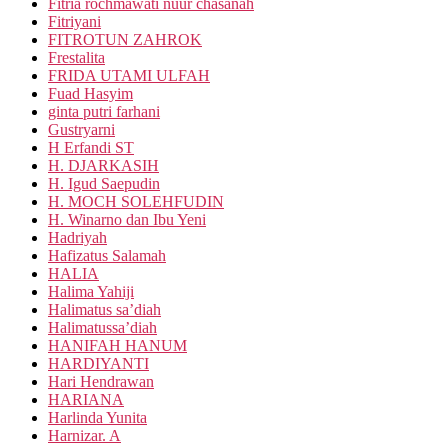
Fitria rochmawati nuur chasanah
Fitriyani
FITROTUN ZAHROK
Frestalita
FRIDA UTAMI ULFAH
Fuad Hasyim
ginta putri farhani
Gustryarni
H Erfandi ST
H. DJARKASIH
H. Igud Saepudin
H. MOCH SOLEHFUDIN
H. Winarno dan Ibu Yeni
Hadriyah
Hafizatus Salamah
HALIA
Halima Yahiji
Halimatus sa’diah
Halimatussa’diah
HANIFAH HANUM
HARDIYANTI
Hari Hendrawan
HARIANA
Harlinda Yunita
Harnizar. A