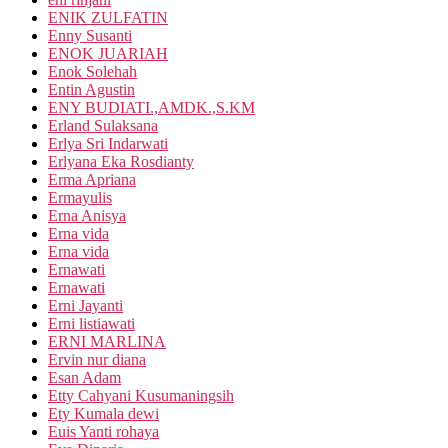
ENIK ZULFATIN
Enny Susanti
ENOK JUARIAH
Enok Solehah
Entin Agustin
ENY BUDIATI.,AMDK.,S.KM
Erland Sulaksana
Erlya Sri Indarwati
Erlyana Eka Rosdianty
Erma Apriana
Ermayulis
Erna Anisya
Erna vida
Erna vida
Ernawati
Ernawati
Erni Jayanti
Erni listiawati
ERNI MARLINA
Ervin nur diana
Esan Adam
Etty Cahyani Kusumaningsih
Ety Kumala dewi
Euis Yanti rohaya