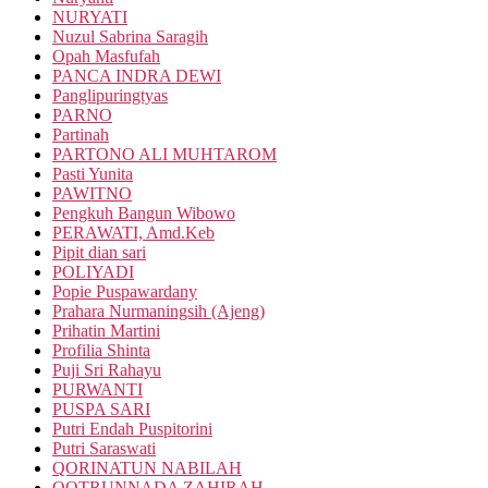
NURYATI
Nuzul Sabrina Saragih
Opah Masfufah
PANCA INDRA DEWI
Panglipuringtyas
PARNO
Partinah
PARTONO ALI MUHTAROM
Pasti Yunita
PAWITNO
Pengkuh Bangun Wibowo
PERAWATI, Amd.Keb
Pipit dian sari
POLIYADI
Popie Puspawardany
Prahara Nurmaningsih (Ajeng)
Prihatin Martini
Profilia Shinta
Puji Sri Rahayu
PURWANTI
PUSPA SARI
Putri Endah Puspitorini
Putri Saraswati
QORINATUN NABILAH
QOTRUNNADA ZAHIRAH