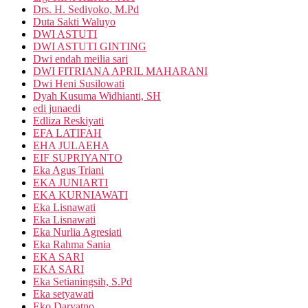
Drs. H. Sediyoko, M.Pd
Duta Sakti Waluyo
DWI ASTUTI
DWI ASTUTI GINTING
Dwi endah meilia sari
DWI FITRIANA APRIL MAHARANI
Dwi Heni Susilowati
Dyah Kusuma Widhianti, SH
edi junaedi
Edliza Reskiyati
EFA LATIFAH
EHA JULAEHA
EIF SUPRIYANTO
Eka Agus Triani
EKA JUNIARTI
EKA KURNIAWATI
Eka Lisnawati
Eka Lisnawati
Eka Nurlia Agresiati
Eka Rahma Sania
EKA SARI
EKA SARI
Eka Setianingsih, S.Pd
Eka setyawati
Eko Daryatno