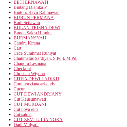
BETI ERNAWATI
Bintang Dianika P
Bintoro Bayu Rahmawan
BUBUN PERMANA
Budi Setiawan
BULAN TRISNA DEWI
Bunda Sakra Humini
BURMANSYAH
Candra Kirana
Cart
Cece Surahmat Ruhiyat
Chalimatus Sa’diyah, S.Pd.I, M.Pd.
Chandra Lesmana
Checkout
Christian Wiyono
CITRA DEWI LADIKU
Coni norviana arisandy
Cucun
CUT DEWI ANDRIANY
Cut Keusumawati
CUT MURDANI
Cut nova elita
Cut salma
CUT ZEVI JULIA NORA
Dadi Mulyadi