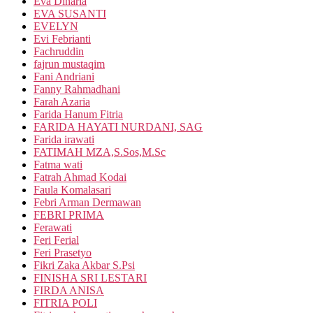
Eva Dinaria
EVA SUSANTI
EVELYN
Evi Febrianti
Fachruddin
fajrun mustaqim
Fani Andriani
Fanny Rahmadhani
Farah Azaria
Farida Hanum Fitria
FARIDA HAYATI NURDANI, SAG
Farida irawati
FATIMAH MZA,S.Sos,M.Sc
Fatma wati
Fatrah Ahmad Kodai
Faula Komalasari
Febri Arman Dermawan
FEBRI PRIMA
Ferawati
Feri Ferial
Feri Prasetyo
Fikri Zaka Akbar S.Psi
FINISHA SRI LESTARI
FIRDA ANISA
FITRIA POLI