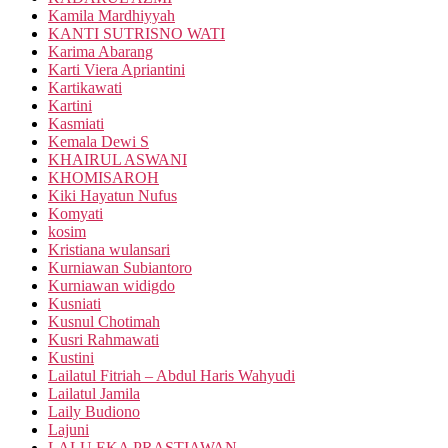
Kamila Mardhiyyah
KANTI SUTRISNO WATI
Karima Abarang
Karti Viera Apriantini
Kartikawati
Kartini
Kasmiati
Kemala Dewi S
KHAIRUL ASWANI
KHOMISAROH
Kiki Hayatun Nufus
Komyati
kosim
Kristiana wulansari
Kurniawan Subiantoro
Kurniawan widigdo
Kusniati
Kusnul Chotimah
Kusri Rahmawati
Kustini
Lailatul Fitriah – Abdul Haris Wahyudi
Lailatul Jamila
Laily Budiono
Lajuni
LALU EKA PRASTIAWAN