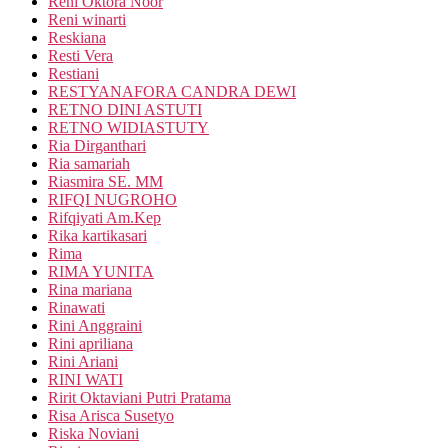
Reni Oktora Noor
Reni winarti
Reskiana
Resti Vera
Restiani
RESTYANAFORA CANDRA DEWI
RETNO DINI ASTUTI
RETNO WIDIASTUTY
Ria Dirganthari
Ria samariah
Riasmira SE. MM
RIFQI NUGROHO
Rifqiyati Am.Kep
Rika kartikasari
Rima
RIMA YUNITA
Rina mariana
Rinawati
Rini Anggraini
Rini apriliana
Rini Ariani
RINI WATI
Ririt Oktaviani Putri Pratama
Risa Arisca Susetyo
Riska Noviani