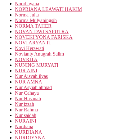
Noorhayana
NOPRIANA LEAWATI HAKIM
Norma Juita
Norma Mulyaningsih
NORMA TAHER
NOVAN DWI SAPUTRA
NOVEKI YONA FARISKA
NOVI ARYANTI
Novi Herawati
Novianty Anugrah Salim
NOVRITA
NUNING MURYATI
NUR AINI
Nur Aisyah ilyas
NUR AMNA
Nur Asyiah ahmad
Nur Cahaya
Nur Hasanah
Nur izzah
Nur Rahma
Nur saidah
NURAINI
Nurdiana
NURDIANA
NURDIYANA