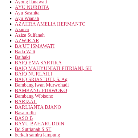
Ayong lianawati
AYU NURDITA
Ayu Sasmita
Ayu Wianah
AZAHRA AMELIA HERMANTO
Azimar
Aziza Sulfanah
AZWIR AR
BA’UT ISMAWATI
Bada Wati
Baihaki
BAIQ EMA SARTIKA
BAIQ MAHYUNIATI FITRIANI, SH
BAIQ NURLAILI
BAIQ SRIASTUTI, S. Ag
Bambang Iwan Murwohadi
BAMBANG PURWOKO
Bambang Wibisono
BARIZAL
BARLIANTA DJANO
Basa rudin
BASO B
BAYU BAHARUDDIN
Bd Sutrianah S.ST
berkah samira lampung