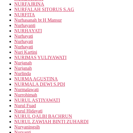
NURFAJRINA
NURFALAH SITORUS S.AG
NURFITA
Nurhasanah bt H Mansur
Nurhayanti
NURHAYATI
Nurhayati
Nurhayati
Nurhayati
Nuri Kartini
NURIMAS YULIYAWATI
Nurjanah
Nurjanah
Nurlinda
NURMA AGUSTINA
NURMALA DEWI S.PDI
Nurmalawati
Nurrohimah
NURUL ASTIYAWATI
Nurul Fuad
Nurul Hidayati
NURUL QALBI BACHRUN
NURUL ZAWIAH BINTI ZUHARDI
Nuryaningsih
Nuryanti