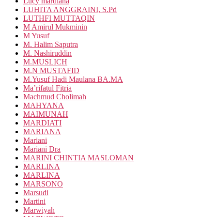
Lucy mardiana
LUHITA ANGGRAINI, S.Pd
LUTHFI MUTTAQIN
M Amirul Mukminin
M Yusuf
M. Halim Saputra
M. Nashiruddin
M.MUSLICH
M.N MUSTAFID
M.Yusuf Hadi Maulana BA.MA
Ma’rifatul Fitria
Machmud Cholimah
MAHYANA
MAIMUNAH
MARDIATI
MARIANA
Mariani
Mariani Dra
MARINI CHINTIA MASLOMAN
MARLINA
MARLINA
MARSONO
Marsudi
Martini
Marwiyah