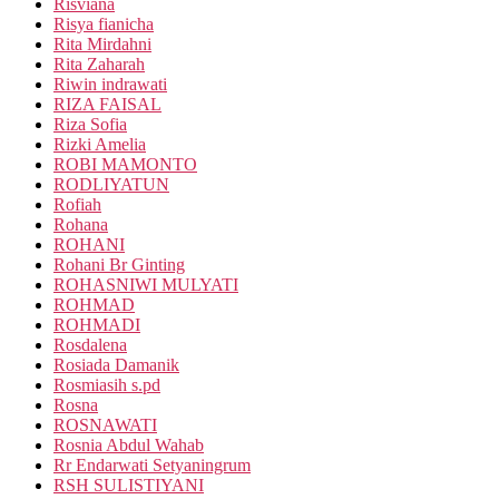
Risviana
Risya fianicha
Rita Mirdahni
Rita Zaharah
Riwin indrawati
RIZA FAISAL
Riza Sofia
Rizki Amelia
ROBI MAMONTO
RODLIYATUN
Rofiah
Rohana
ROHANI
Rohani Br Ginting
ROHASNIWI MULYATI
ROHMAD
ROHMADI
Rosdalena
Rosiada Damanik
Rosmiasih s.pd
Rosna
ROSNAWATI
Rosnia Abdul Wahab
Rr Endarwati Setyaningrum
RSH SULISTIYANI