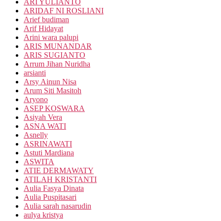
ARI YULIANTO
ARIDAF NI ROSLIANI
Arief budiman
Arif Hidayat
Arini wara palupi
ARIS MUNANDAR
ARIS SUGIANTO
Arrum Jihan Nuridha
arsianti
Arsy Ainun Nisa
Arum Siti Masitoh
Aryono
ASEP KOSWARA
Asiyah Vera
ASNA WATI
Asnelly
ASRINAWATI
Astuti Mardiana
ASWITA
ATIE DERMAWATY
ATILAH KRISTANTI
Aulia Fasya Dinata
Aulia Puspitasari
Aulia sarah nasarudin
aulya kristya