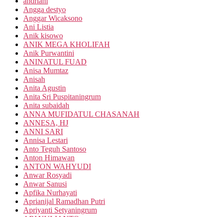
andriani
Angga destyo
Anggar Wicaksono
Ani Listia
Anik kisowo
ANIK MEGA KHOLIFAH
Anik Purwantini
ANINATUL FUAD
Anisa Mumtaz
Anisah
Anita Agustin
Anita Sri Puspitaningrum
Anita subaidah
ANNA MUFIDATUL CHASANAH
ANNESA, HJ
ANNI SARI
Annisa Lestari
Anto Teguh Santoso
Anton Himawan
ANTON WAHYUDI
Anwar Rosyadi
Anwar Sanusi
Apfika Nurhayati
Aprianijal Ramadhan Putri
Apriyanti Setyaningrum