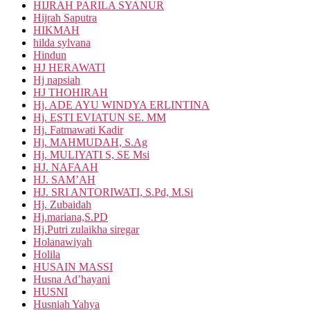
HIJRAH PARILA SYANUR
Hijrah Saputra
HIKMAH
hilda sylvana
Hindun
HJ HERAWATI
Hj napsiah
HJ THOHIRAH
Hj. ADE AYU WINDYA ERLINTINA
Hj. ESTI EVIATUN SE. MM
Hj. Fatmawati Kadir
Hj. MAHMUDAH, S.Ag
Hj. MULIYATI S, SE Msi
HJ. NAFAAH
HJ. SAM’AH
HJ. SRI ANTORIWATI, S.Pd, M.Si
Hj. Zubaidah
Hj.mariana,S.PD
Hj.Putri zulaikha siregar
Holanawiyah
Holila
HUSAIN MASSI
Husna Ad’hayani
HUSNI
Husniah Yahya