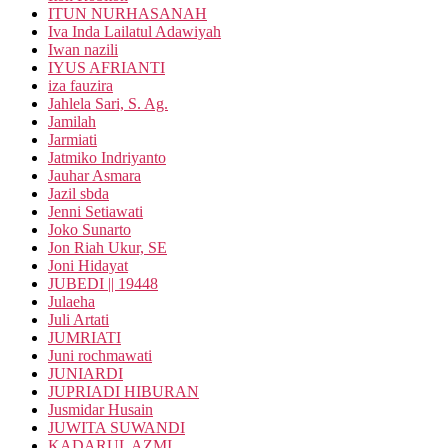
ITUN NURHASANAH
Iva Inda Lailatul Adawiyah
Iwan nazili
IYUS AFRIANTI
iza fauzira
Jahlela Sari, S. Ag.
Jamilah
Jarmiati
Jatmiko Indriyanto
Jauhar Asmara
Jazil sbda
Jenni Setiawati
Joko Sunarto
Jon Riah Ukur, SE
Joni Hidayat
JUBEDI || 19448
Julaeha
Juli Artati
JUMRIATI
Juni rochmawati
JUNIARDI
JUPRIADI HIBURAN
Jusmidar Husain
JUWITA SUWANDI
KADARUL AZMI