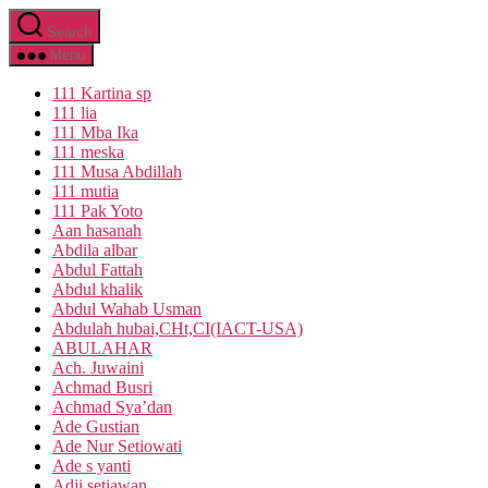
Skip
Search
to
the
Menu
content
111 Kartina sp
111 lia
111 Mba Ika
111 meska
111 Musa Abdillah
111 mutia
111 Pak Yoto
Aan hasanah
Abdila albar
Abdul Fattah
Abdul khalik
Abdul Wahab Usman
Abdulah hubai,CHt,CI(IACT-USA)
ABULAHAR
Ach. Juwaini
Achmad Busri
Achmad Sya’dan
Ade Gustian
Ade Nur Setiowati
Ade s yanti
Adji setiawan