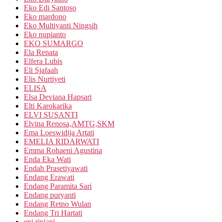
Eko Edi Santoso
Eko mardono
Eko Multiyanti Ningsih
Eko nupianto
EKO SUMARGO
Ela Renata
Elfera Lubis
Eli Sjafaah
Elis Nurtiyeti
ELISA
Elsa Deviana Hapsari
Elti Karokarika
ELVI SUSANTI
Elvina Renosa,AMTG,SKM
Ema Loeswidija Artati
EMELIA RIDARWATI
Emma Rohaeni Agustina
Enda Eka Wati
Endah Prasetiyawati
Endang Erawati
Endang Paramita Sari
Endang puryanti
Endang Retno Wulan
Endang Tri Hartati
eni rinjani