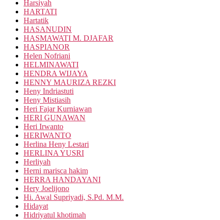
Harsiyah
HARTATI
Hartatik
HASANUDIN
HASMAWATI M. DJAFAR
HASPIANOR
Helen Nofriani
HELMINAWATI
HENDRA WIJAYA
HENNY MAURIZA REZKI
Heny Indriastuti
Heny Mistiasih
Heri Fajar Kurniawan
HERI GUNAWAN
Heri Irwanto
HERIWANTO
Herlina Heny Lestari
HERLINA YUSRI
Herliyah
Herni marisca hakim
HERRA HANDAYANI
Hery Joelijono
Hi. Awal Supriyadi, S.Pd. M.M.
Hidayat
Hidriyatul khotimah