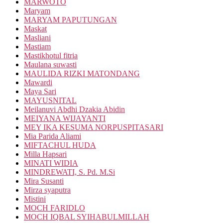
MARWOTO
Maryam
MARYAM PAPUTUNGAN
Maskat
Masliani
Mastiam
Mastikhotul fitria
Maulana suwasti
MAULIDA RIZKI MATONDANG
Mawardi
Maya Sari
MAYUSNITAL
Meilanuvi Abdhi Dzakia Abidin
MEIYANA WIJAYANTI
MEY IKA KESUMA NORPUSPITASARI
Mia Parida Aliami
MIFTACHUL HUDA
Milla Hapsari
MINATI WIDIA
MINDREWATI, S. Pd. M.Si
Mira Susanti
Mirza syaputra
Mistini
MOCH FARIDLO
MOCH IQBAL SYIHABULMILLAH