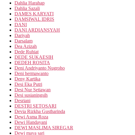
Dahlia Harahap
Dahlia Sazali
DAMES KARYATI
DAMSIWAL IDRIS
DANI
DANI ARDIANSYAH
Dariyah
Darsalam
Dea Azizah
Dede Ruhiat
DEDE SUKAESIH
DEDEH ROSITA
Deni Andriyanto Nugroho
Deni hermawanto
Deny Kartika
Desi Eka Putri
Desi Nur Setiawan
Desi susianingsih
Desriani
DESTRI SETOSARI
Devia Rizkha Gustharinda
Dewi Asma Roza
Dewi Handayani
DEWI MASLIMA SIREGAR
Dewi maya sari