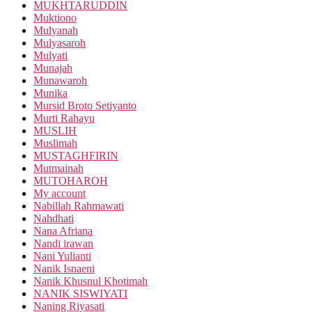
MUKHTARUDDIN
Muktiono
Mulyanah
Mulyasaroh
Mulyati
Munajah
Munawaroh
Munika
Mursid Broto Setiyanto
Murti Rahayu
MUSLIH
Muslimah
MUSTAGHFIRIN
Mutmainah
MUTOHAROH
My account
Nabillah Rahmawati
Nahdhati
Nana Afriana
Nandi irawan
Nani Yulianti
Nanik Isnaeni
Nanik Khusnul Khotimah
NANIK SISWIYATI
Naning Riyasati