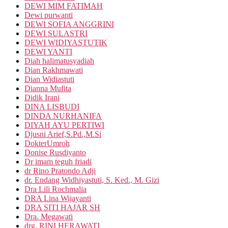
DEWI MIM FATIMAH
Dewi purwanti
DEWI SOFIA ANGGRINI
DEWI SULASTRI
DEWI WIDIYASTUTIK
DEWI YANTI
Diah halimatusyadiah
Dian Rakhmawati
Dian Widiastuti
Dianna Mufita
Didik Irani
DINA LISBUDI
DINDA NURHANIFA
DIYAH AYU PERTIWI
Djusni Arief,S.Pd.,M.Si
DokterUmroh
Donise Rusdiyanto
Dr imam teguh friadi
dr Rino Pratondo Adji
dr. Endang Widhiyastuti, S. Ked., M. Gizi
Dra Lili Rochmalia
DRA Lina Wijayanti
DRA SITI HAJAR SH
Dra. Megawati
drg. RINI HERAWATI