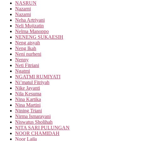
NASRUN
Nazarni
Nazarni
Neha Artriyani
Neli Mujizatin
Nelma Manoppo
NENENG SUKAESIH
Neng aisyah
Neng Ikah
Neni nurheni
Nenny
Neti Fitriani
Ngatmi
NGATMI RUMIYATI
Ni’matul Fitriyah
Nike Jayanti
Nila Kesuma
Nina Kartika
Nina Martini
Nining Triani
Nirma Ismarayani
Niswatus Sholihah
NITA SARI PULUNGAN
NOOR CHAMIDAH
Noor Laila