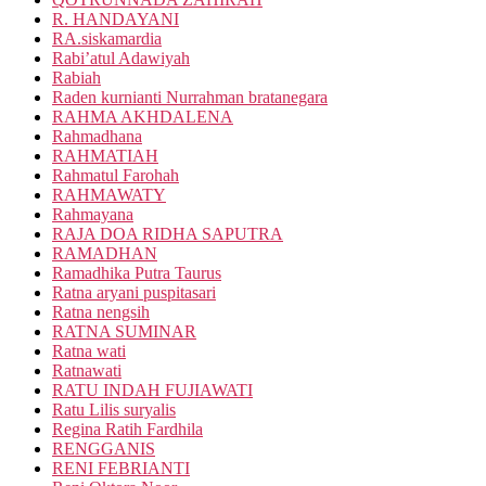
R. HANDAYANI
RA.siskamardia
Rabi’atul Adawiyah
Rabiah
Raden kurnianti Nurrahman bratanegara
RAHMA AKHDALENA
Rahmadhana
RAHMATIAH
Rahmatul Farohah
RAHMAWATY
Rahmayana
RAJA DOA RIDHA SAPUTRA
RAMADHAN
Ramadhika Putra Taurus
Ratna aryani puspitasari
Ratna nengsih
RATNA SUMINAR
Ratna wati
Ratnawati
RATU INDAH FUJIAWATI
Ratu Lilis suryalis
Regina Ratih Fardhila
RENGGANIS
RENI FEBRIANTI