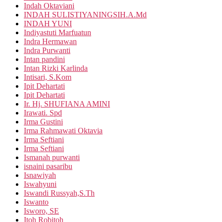
Indah Oktaviani
INDAH SULISTIYANINGSIH.A.Md
INDAH YUNI
Indiyastuti Marfuatun
Indra Hermawan
Indra Purwanti
Intan pandini
Intan Rizki Karlinda
Intisari, S.Kom
Ipit Dehartati
Ipit Dehartati
Ir. Hj. SHUFIANA AMINI
Irawati. Spd
Irma Gustini
Irma Rahmawati Oktavia
Irma Seftiani
Irma Seftiani
Ismanah purwanti
isnaini pasaribu
Isnawiyah
Iswahyuni
Iswandi Russyah,S.Th
Iswanto
Isworo, SE
Itoh Robitoh