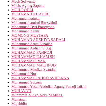
Moch Sofwanto
Moch. Agung Saputra
MOH RODLI
MOHAMAD KHADIRI
Mohamad mudakir
Mohammad amirul Bin syahril
Mohammad Dwi Prasetyono
Mohammad Zenni
MOMONG MUSTAPA
MUHAMAD ADZKIYA SADALI
Muhammad Aqim Dinallah
Muhammad Ardian, S. Ag.
MUHAMMAD FAHROJI
MUHAMMAD ILHAM SH
MUHAMMAD IVAN
MUHAMMAD MACHFUD
Muhammad Mauliza Syandra
Muhammad Nur
MUHAMMAD RIDHO AVICENNA
Muhammad Supiani
Muhammad Yusuf Abdullah Agung Pamuji Jailani
MUHAYATI
Muhromin, S.Kep.Ners.,M.MKes.
Muhsinun
Mujahidin