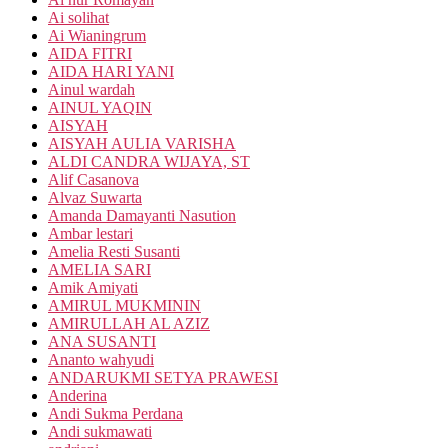
Ai solihat
Ai Wianingrum
AIDA FITRI
AIDA HARI YANI
Ainul wardah
AINUL YAQIN
AISYAH
AISYAH AULIA VARISHA
ALDI CANDRA WIJAYA, ST
Alif Casanova
Alvaz Suwarta
Amanda Damayanti Nasution
Ambar lestari
Amelia Resti Susanti
AMELIA SARI
Amik Amiyati
AMIRUL MUKMININ
AMIRULLAH AL AZIZ
ANA SUSANTI
Ananto wahyudi
ANDARUKMI SETYA PRAWESI
Anderina
Andi Sukma Perdana
Andi sukmawati