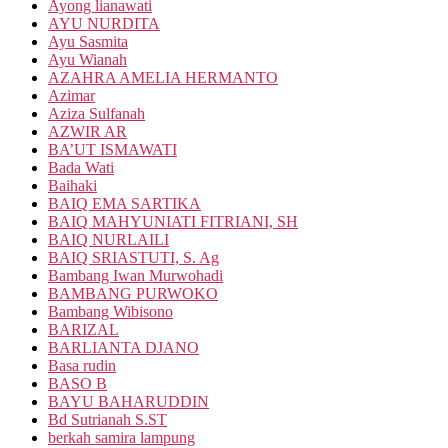
Ayong lianawati
AYU NURDITA
Ayu Sasmita
Ayu Wianah
AZAHRA AMELIA HERMANTO
Azimar
Aziza Sulfanah
AZWIR AR
BA’UT ISMAWATI
Bada Wati
Baihaki
BAIQ EMA SARTIKA
BAIQ MAHYUNIATI FITRIANI, SH
BAIQ NURLAILI
BAIQ SRIASTUTI, S. Ag
Bambang Iwan Murwohadi
BAMBANG PURWOKO
Bambang Wibisono
BARIZAL
BARLIANTA DJANO
Basa rudin
BASO B
BAYU BAHARUDDIN
Bd Sutrianah S.ST
berkah samira lampung