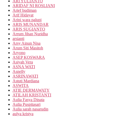
ARI YULIANTO
ARIDAF NI ROSLIANI
Arief budiman
Arif Hidayat
Arini wara palupi
ARIS MUNANDAR
ARIS SUGIANTO
Arrum Jihan Nuridha
arsianti
Arsy Ainun Nisa
Arum Siti Masitoh
Aryono
ASEP KOSWARA
Asiyah Vera
ASNA WATI
Asnelly
ASRINAWATI
Astuti Mardiana
ASWITA
ATIE DERMAWATY
ATILAH KRISTANTI
Aulia Fasya Dinata
Aulia Puspitasari
Aulia sarah nasarudin
aulya kristya