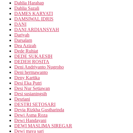
Dahlia Harahap
Dahlia Sazali
DAMES KARYATI
DAMSIWAL IDRIS
DANI
DANI ARDIANSYAH
Dariyah
Darsalam
Dea Azizah
Dede Ruhiat
DEDE SUKAESIH
DEDEH ROSITA
Deni Andriyanto Nugroho
Deni hermawanto
Deny Kartika
Desi Eka Putri
Desi Nur Setiawan
Desi susianingsih
Desriani
DESTRI SETOSARI
Devia Rizkha Gustharinda
Dewi Asma Roza
Dewi Handayani
DEWI MASLIMA SIREGAR
Dewi maya sari