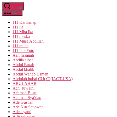
Skip
Search
to
the
Menu
content
111 Kartina sp
111 lia
111 Mba Ika
111 meska
111 Musa Abdillah
111 mutia
111 Pak Yoto
Aan hasanah
Abdila albar
Abdul Fattah
Abdul khalik
Abdul Wahab Usman
Abdulah hubai,CHt,CI(IACT-USA)
ABULAHAR
Ach. Juwaini
Achmad Busri
Achmad Sya’dan
Ade Gustian
Ade Nur Setiowati
Ade s yanti
Adji setiawan