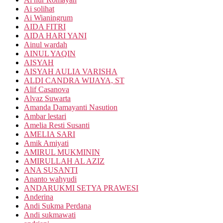
Ai solihat
Ai Wianingrum
AIDA FITRI
AIDA HARI YANI
Ainul wardah
AINUL YAQIN
AISYAH
AISYAH AULIA VARISHA
ALDI CANDRA WIJAYA, ST
Alif Casanova
Alvaz Suwarta
Amanda Damayanti Nasution
Ambar lestari
Amelia Resti Susanti
AMELIA SARI
Amik Amiyati
AMIRUL MUKMININ
AMIRULLAH AL AZIZ
ANA SUSANTI
Ananto wahyudi
ANDARUKMI SETYA PRAWESI
Anderina
Andi Sukma Perdana
Andi sukmawati