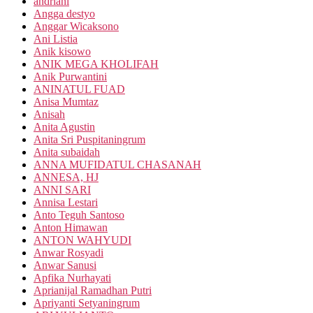
andriani
Angga destyo
Anggar Wicaksono
Ani Listia
Anik kisowo
ANIK MEGA KHOLIFAH
Anik Purwantini
ANINATUL FUAD
Anisa Mumtaz
Anisah
Anita Agustin
Anita Sri Puspitaningrum
Anita subaidah
ANNA MUFIDATUL CHASANAH
ANNESA, HJ
ANNI SARI
Annisa Lestari
Anto Teguh Santoso
Anton Himawan
ANTON WAHYUDI
Anwar Rosyadi
Anwar Sanusi
Apfika Nurhayati
Aprianijal Ramadhan Putri
Apriyanti Setyaningrum