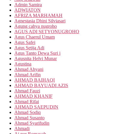
Admin Samira
ADWIATON
AFRIZA MARHAMAH
Agnestasia Dhini Silviasari
Agung cahya nugroho
AGUS ADI SETYONUGROHO
Agus Chaerul Umam
Agus Safei
Agus Setija Adi
Agus Tanto Dewa Suri i
Agusnita Helvi Munar
Agustina
Ahmad Ahyani
Ahmad Arifin
AHMAD BAIHAQI
AHMAD BAYUADI AZIS
Ahmad Fauzi
AHMAD KHANIF
Ahmad Rifai
AHMAD SAEPUDIN
Ahmad Sodiq
Ahmad Susanto
Ahmad Syarifudin
Ahmadi
Ai nur Romayah