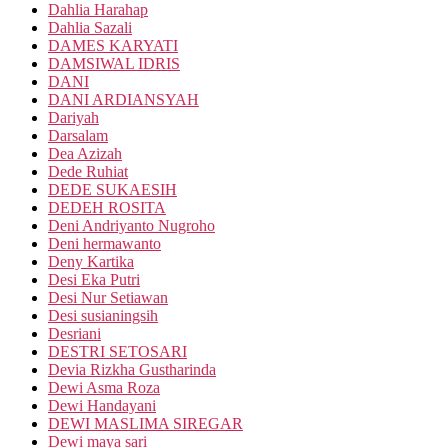
Dahlia Harahap
Dahlia Sazali
DAMES KARYATI
DAMSIWAL IDRIS
DANI
DANI ARDIANSYAH
Dariyah
Darsalam
Dea Azizah
Dede Ruhiat
DEDE SUKAESIH
DEDEH ROSITA
Deni Andriyanto Nugroho
Deni hermawanto
Deny Kartika
Desi Eka Putri
Desi Nur Setiawan
Desi susianingsih
Desriani
DESTRI SETOSARI
Devia Rizkha Gustharinda
Dewi Asma Roza
Dewi Handayani
DEWI MASLIMA SIREGAR
Dewi maya sari