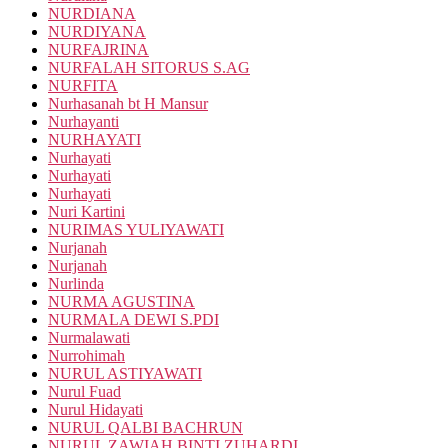
NURDIANA
NURDIYANA
NURFAJRINA
NURFALAH SITORUS S.AG
NURFITA
Nurhasanah bt H Mansur
Nurhayanti
NURHAYATI
Nurhayati
Nurhayati
Nurhayati
Nuri Kartini
NURIMAS YULIYAWATI
Nurjanah
Nurjanah
Nurlinda
NURMA AGUSTINA
NURMALA DEWI S.PDI
Nurmalawati
Nurrohimah
NURUL ASTIYAWATI
Nurul Fuad
Nurul Hidayati
NURUL QALBI BACHRUN
NURUL ZAWIAH BINTI ZUHARDI