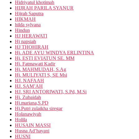
Hidriyatul khotimah
HIJRAH PARILA SYANUR
Hijrah Saputra
HIKMAH
hilda sylvana
Hindun
HJ HERAWATI
Hj napsiah
HJ THOHIRAH
Hj. ADE AYU WINDYA ERLINTINA
Hj. ESTI EVIATUN SE. MM
Hj. Fatmawati Kadir
Hj. MAHMUDAH, S.Ag
Hj. MULIYATI S, SE Msi
HJ. NAFAAH
HJ. SAM’AH
HJ. SRI ANTORIWATI, S.Pd, M.Si
Hj. Zubaidah
Hj.mariana,S.PD
Hj.Putri zulaikha siregar
Holanawiyah
Holila
HUSAIN MASSI
Husna Ad’hayani
HUSNI