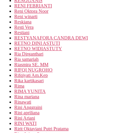
RENGGANIS
RENI FEBRIANTI
Reni Oktora Noor
Reni winarti
Reskiana
Resti Vera
Restiani
RESTYANAFORA CANDRA DEWI
RETNO DINI ASTUTI
RETNO WIDIASTUTY
Ria Dirganthari
Ria samariah
Riasmira SE. MM
RIFQI NUGROHO
Rifqiyati Am.Kep
Rika kartikasari
Rima
RIMA YUNITA
Rina mariana
Rinawati
Rini Anggraini
Rini apriliana
Rini Ariani
RINI WATI
Ririt Oktaviani Putri Pratama