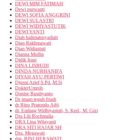
DEWI MIM FATIMAH
Dewi purwanti
DEWI SOFIA ANGGRINI
DEWI SULASTRI
DEWI WIDIYASTUTIK
DEWI YANTI
Diah halimatusyadiah
Dian Rakhmawati
Dian Widiastuti
Dianna Mufita
Didik Irani
DINA LISBUDI
DINDA NURHANIFA
DIYAH AYU PERTIWI
Djusni Arief,S.Pd.,M.Si
DokterUmroh
Donise Rusdiyanto
Dr imam teguh friadi
dr Rino Pratondo Adji
dr. Endang Widhiyastuti, S. Ked., M. Gizi
Dra Lili Rochmalia
DRA Lina Wijayanti
DRA SITI HAJAR SH
Dra. Megawati
drg. RINI HERAWATI