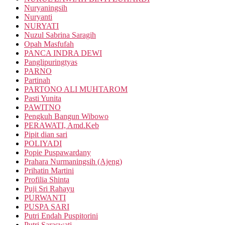
Nuryaningsih
Nuryanti
NURYATI
Nuzul Sabrina Saragih
Opah Masfufah
PANCA INDRA DEWI
Panglipuringtyas
PARNO
Partinah
PARTONO ALI MUHTAROM
Pasti Yunita
PAWITNO
Pengkuh Bangun Wibowo
PERAWATI, Amd.Keb
Pipit dian sari
POLIYADI
Popie Puspawardany
Prahara Nurmaningsih (Ajeng)
Prihatin Martini
Profilia Shinta
Puji Sri Rahayu
PURWANTI
PUSPA SARI
Putri Endah Puspitorini
Putri Saraswati