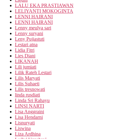
LALU EKA PRASTIAWAN
LELIYANTI MOKOGINTA
LENNI HAIRANI
LENNI HAIRANI
Lenny meulya sari
Lenny suryani
Leny Pujiastuti
Lestari atna
Lidia Fitri
Lies Diani
LIKANAH
Lili jumiati
Lilik Rateh Lestari
Lilis Maryati
Lilis Suhaeti
Lilis tresnowati
linda rusdiati
Linda Sri Rahayu
LINSI NARTI
Lisa Anggraini
Lisa Hendarni
Lisnuryati
Liswina
Liza Ardhina