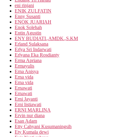
eni rinjani
ENIK ZULFATIN
Enny Susanti
ENOK JUARIAH
Enok Solehah
Entin Agustin
ENY BUDIATI.,AMDK.,S.KM
Erland Sulaksana
Erlya Sri Indarwati
Erlyana Eka Rosdianty
Erma Apriana
Ermayulis
Erna Anisya
Erna vida
Erna vida
Ernawati
Ernawati
Erni Jayanti
Erni listiawati
ERNI MARLINA
Ervin nur diana
Esan Adam
Etty Cahyani Kusumaningsih
Ety Kumala dewi