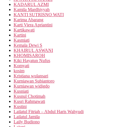
KADARUL AZMI
Kamila Mardhiyyah
KANTI SUTRISNO WATI
Karima Abarang
Karti Viera Apriantini
Kartikawati
Kartini
Kasmiati
Kemala Dewi S
KHAIRUL ASWANI
KHOMISAROH
Kiki Hayatun Nufus
Komyati
kosim
Kristiana wulansari
Kurniawan Subiantoro
Kurniawan widigdo
Kusniati
Kusnul Chotimah
Kusri Rahmawati
Kustini
Lailatul Fitriah – Abdul Haris Wahyudi
Lailatul Jamila
Laily Budiono
Lajuni