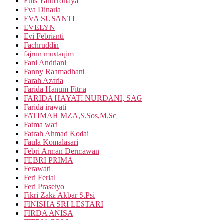
Euis Yanti rohaya
Eva Dinaria
EVA SUSANTI
EVELYN
Evi Febrianti
Fachruddin
fajrun mustaqim
Fani Andriani
Fanny Rahmadhani
Farah Azaria
Farida Hanum Fitria
FARIDA HAYATI NURDANI, SAG
Farida irawati
FATIMAH MZA,S.Sos,M.Sc
Fatma wati
Fatrah Ahmad Kodai
Faula Komalasari
Febri Arman Dermawan
FEBRI PRIMA
Ferawati
Feri Ferial
Feri Prasetyo
Fikri Zaka Akbar S.Psi
FINISHA SRI LESTARI
FIRDA ANISA