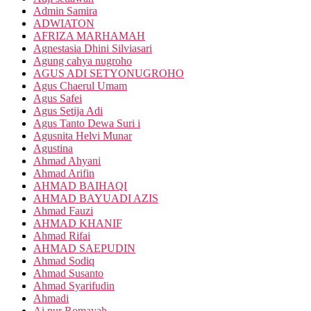
Admin Samira
ADWIATON
AFRIZA MARHAMAH
Agnestasia Dhini Silviasari
Agung cahya nugroho
AGUS ADI SETYONUGROHO
Agus Chaerul Umam
Agus Safei
Agus Setija Adi
Agus Tanto Dewa Suri i
Agusnita Helvi Munar
Agustina
Ahmad Ahyani
Ahmad Arifin
AHMAD BAIHAQI
AHMAD BAYUADI AZIS
Ahmad Fauzi
AHMAD KHANIF
Ahmad Rifai
AHMAD SAEPUDIN
Ahmad Sodiq
Ahmad Susanto
Ahmad Syarifudin
Ahmadi
Ai nur Romayah