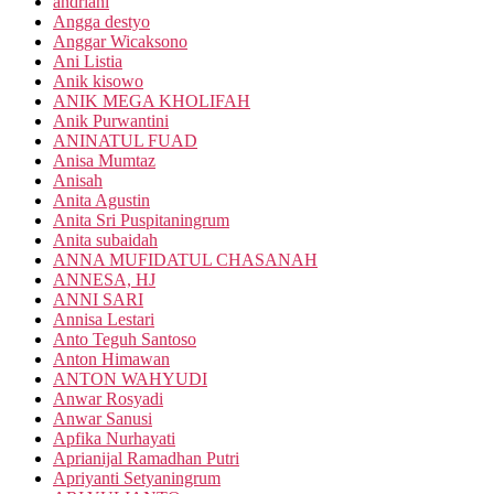
andriani
Angga destyo
Anggar Wicaksono
Ani Listia
Anik kisowo
ANIK MEGA KHOLIFAH
Anik Purwantini
ANINATUL FUAD
Anisa Mumtaz
Anisah
Anita Agustin
Anita Sri Puspitaningrum
Anita subaidah
ANNA MUFIDATUL CHASANAH
ANNESA, HJ
ANNI SARI
Annisa Lestari
Anto Teguh Santoso
Anton Himawan
ANTON WAHYUDI
Anwar Rosyadi
Anwar Sanusi
Apfika Nurhayati
Aprianijal Ramadhan Putri
Apriyanti Setyaningrum