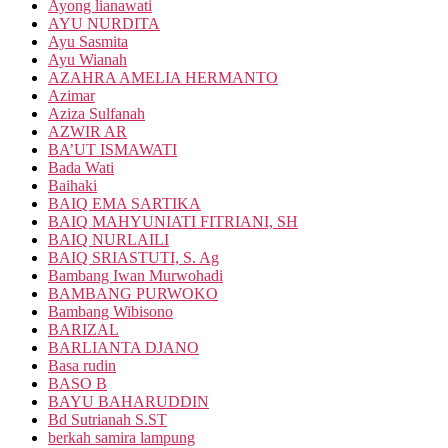
Ayong lianawati
AYU NURDITA
Ayu Sasmita
Ayu Wianah
AZAHRA AMELIA HERMANTO
Azimar
Aziza Sulfanah
AZWIR AR
BA’UT ISMAWATI
Bada Wati
Baihaki
BAIQ EMA SARTIKA
BAIQ MAHYUNIATI FITRIANI, SH
BAIQ NURLAILI
BAIQ SRIASTUTI, S. Ag
Bambang Iwan Murwohadi
BAMBANG PURWOKO
Bambang Wibisono
BARIZAL
BARLIANTA DJANO
Basa rudin
BASO B
BAYU BAHARUDDIN
Bd Sutrianah S.ST
berkah samira lampung