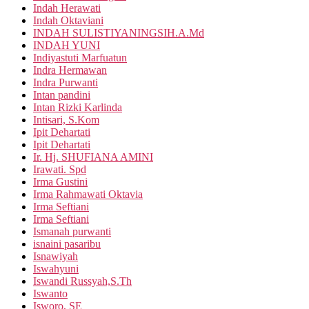
Indah Herawati
Indah Oktaviani
INDAH SULISTIYANINGSIH.A.Md
INDAH YUNI
Indiyastuti Marfuatun
Indra Hermawan
Indra Purwanti
Intan pandini
Intan Rizki Karlinda
Intisari, S.Kom
Ipit Dehartati
Ipit Dehartati
Ir. Hj. SHUFIANA AMINI
Irawati. Spd
Irma Gustini
Irma Rahmawati Oktavia
Irma Seftiani
Irma Seftiani
Ismanah purwanti
isnaini pasaribu
Isnawiyah
Iswahyuni
Iswandi Russyah,S.Th
Iswanto
Isworo, SE