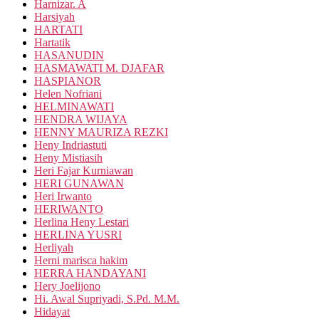
Harnizar. A
Harsiyah
HARTATI
Hartatik
HASANUDIN
HASMAWATI M. DJAFAR
HASPIANOR
Helen Nofriani
HELMINAWATI
HENDRA WIJAYA
HENNY MAURIZA REZKI
Heny Indriastuti
Heny Mistiasih
Heri Fajar Kurniawan
HERI GUNAWAN
Heri Irwanto
HERIWANTO
Herlina Heny Lestari
HERLINA YUSRI
Herliyah
Herni marisca hakim
HERRA HANDAYANI
Hery Joelijono
Hi. Awal Supriyadi, S.Pd. M.M.
Hidayat