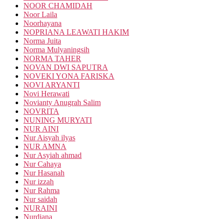
NOOR CHAMIDAH
Noor Laila
Noorhayana
NOPRIANA LEAWATI HAKIM
Norma Juita
Norma Mulyaningsih
NORMA TAHER
NOVAN DWI SAPUTRA
NOVEKI YONA FARISKA
NOVI ARYANTI
Novi Herawati
Novianty Anugrah Salim
NOVRITA
NUNING MURYATI
NUR AINI
Nur Aisyah ilyas
NUR AMNA
Nur Asyiah ahmad
Nur Cahaya
Nur Hasanah
Nur izzah
Nur Rahma
Nur saidah
NURAINI
Nurdiana