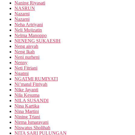
Naning Riyasati
NASRUN
Nazarni
Nazarni
Neha Artriyani
Neli Mujizatin
Nelma Manoppo
NENENG SUKAESIH
Neng aisyah
Neng Ikah
Neni nurheni
Nenny
Neti Fitriani
Ngatmi
NGATMI RUMIYATI
Ni’matul Fitriyah
Nike Jayanti
Nila Kesuma
NILA SUSANDI
Nina Kartika
Nina Martini
Nining Triani
Nirma Ismarayani
Niswatus Sholihah
NITA SARI PULUNGAN