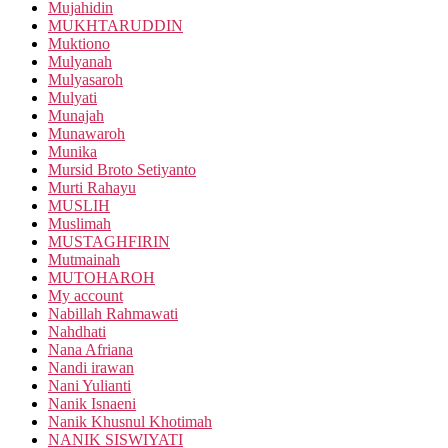
Mujahidin
MUKHTARUDDIN
Muktiono
Mulyanah
Mulyasaroh
Mulyati
Munajah
Munawaroh
Munika
Mursid Broto Setiyanto
Murti Rahayu
MUSLIH
Muslimah
MUSTAGHFIRIN
Mutmainah
MUTOHAROH
My account
Nabillah Rahmawati
Nahdhati
Nana Afriana
Nandi irawan
Nani Yulianti
Nanik Isnaeni
Nanik Khusnul Khotimah
NANIK SISWIYATI