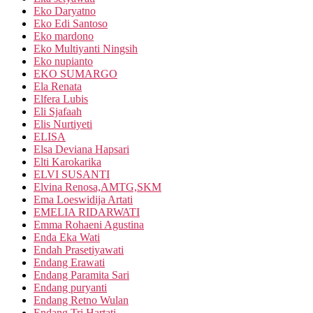
Eko Daryatno
Eko Edi Santoso
Eko mardono
Eko Multiyanti Ningsih
Eko nupianto
EKO SUMARGO
Ela Renata
Elfera Lubis
Eli Sjafaah
Elis Nurtiyeti
ELISA
Elsa Deviana Hapsari
Elti Karokarika
ELVI SUSANTI
Elvina Renosa,AMTG,SKM
Ema Loeswidija Artati
EMELIA RIDARWATI
Emma Rohaeni Agustina
Enda Eka Wati
Endah Prasetiyawati
Endang Erawati
Endang Paramita Sari
Endang puryanti
Endang Retno Wulan
Endang Tri Hartati