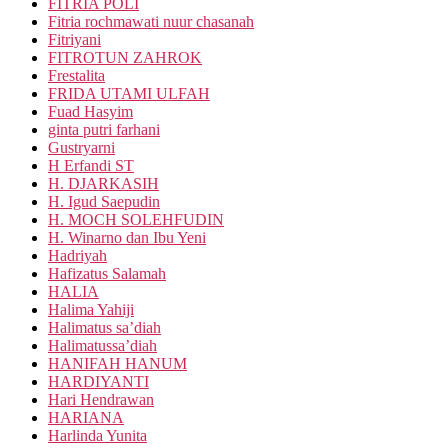
FITRIA POLI
Fitria rochmawati nuur chasanah
Fitriyani
FITROTUN ZAHROK
Frestalita
FRIDA UTAMI ULFAH
Fuad Hasyim
ginta putri farhani
Gustryarni
H Erfandi ST
H. DJARKASIH
H. Igud Saepudin
H. MOCH SOLEHFUDIN
H. Winarno dan Ibu Yeni
Hadriyah
Hafizatus Salamah
HALIA
Halima Yahiji
Halimatus sa’diah
Halimatussa’diah
HANIFAH HANUM
HARDIYANTI
Hari Hendrawan
HARIANA
Harlinda Yunita