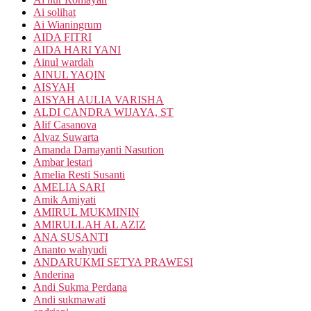
Ai solihat
Ai Wianingrum
AIDA FITRI
AIDA HARI YANI
Ainul wardah
AINUL YAQIN
AISYAH
AISYAH AULIA VARISHA
ALDI CANDRA WIJAYA, ST
Alif Casanova
Alvaz Suwarta
Amanda Damayanti Nasution
Ambar lestari
Amelia Resti Susanti
AMELIA SARI
Amik Amiyati
AMIRUL MUKMININ
AMIRULLAH AL AZIZ
ANA SUSANTI
Ananto wahyudi
ANDARUKMI SETYA PRAWESI
Anderina
Andi Sukma Perdana
Andi sukmawati