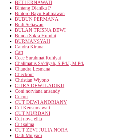
BETI ERNAWATI
Bintang Dianika P
Bintoro Bayu Rahmawan
BUBUN PERMANA
Budi Setiawan
BULAN TRISNA DEWI
Bunda Sakra Humini
BURMANSYAH
Candra Kirana
Cart
Cece Surahmat Ruhiyat
Chalimatus Sa’diyah, S.Pd.I, M.Pd.
Chandra Lesmana
Checkout
Christian Wiyono
CITRA DEWI LADIKU
Coni norviana arisandy
Cucun
CUT DEWI ANDRIANY
Cut Keusumawati
CUT MURDANI
Cut nova elita
Cut salma
CUT ZEVI JULIA NORA
Dadi Mulyadi