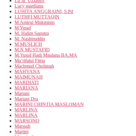
Lu’lu’ Uzzahro’
Lucy mardiana
LUHITA ANGGRAINI, S.Pd
LUTHFI MUTTAQIN
M Amirul Mukminin
M Yusuf
M. Halim Saputra
M. Nashiruddin
M.MUSLICH
M.N MUSTAFID
M.Yusuf Hadi Maulana BA.MA
Ma’rifatul Fitria
Machmud Cholimah
MAHYANA
MAIMUNAH
MARDIATI
MARIANA
Mariani
Mariani Dra
MARINI CHINTIA MASLOMAN
MARLINA
MARLINA
MARSONO
Marsudi
Martini