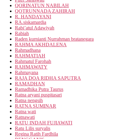
QORINATUN NABILAH
QOTRUNNADA ZAHIRAH
R. HANDAYANI
RA.siskamardia
Rabi’atul Adawiyah
Rabiah
Raden kurnianti Nurrahman bratanegara
RAHMA AKHDALENA
Rahmadhana
RAHMATIAH
Rahmatul Farohah
RAHMAWATY
Rahmayana
RAJA DOA RIDHA SAPUTRA
RAMADHAN
Ramadhika Putra Taurus
Ratna aryani puspitasari
Ratna nengsih
RATNA SUMINAR
Ratna wati
Ratnawati
RATU INDAH FUJIAWATI
Ratu Lilis suryalis
Regina Ratih Fardhila