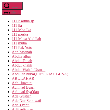
Skip
Search
to
the
Menu
content
111 Kartina sp
111 lia
111 Mba Ika
111 meska
111 Musa Abdillah
111 mutia
111 Pak Yoto
Aan hasanah
Abdila albar
Abdul Fattah
Abdul khalik
Abdul Wahab Usman
Abdulah hubai,CHt,CI(IACT-USA)
ABULAHAR
Ach. Juwaini
Achmad Busri
Achmad Sya’dan
Ade Gustian
Ade Nur Setiowati
Ade s yanti
Adji setiawan