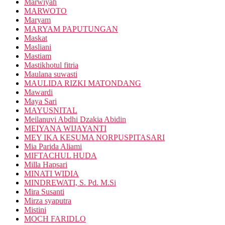
Marwiyah
MARWOTO
Maryam
MARYAM PAPUTUNGAN
Maskat
Masliani
Mastiam
Mastikhotul fitria
Maulana suwasti
MAULIDA RIZKI MATONDANG
Mawardi
Maya Sari
MAYUSNITAL
Meilanuvi Abdhi Dzakia Abidin
MEIYANA WIJAYANTI
MEY IKA KESUMA NORPUSPITASARI
Mia Parida Aliami
MIFTACHUL HUDA
Milla Hapsari
MINATI WIDIA
MINDREWATI, S. Pd. M.Si
Mira Susanti
Mirza syaputra
Mistini
MOCH FARIDLO