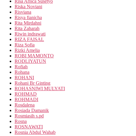
Risa Arisca Susetyo
Riska Noviani
Risviana
Risya fianicha
Rita Mirdahni
Rita Zaharah
Riwin indrawati
RIZA FAISAL
Riza Sofia
Rizki Amelia
ROBI MAMONTO
RODLIYATUN
Rofiah
Rohana
ROHANI
Rohani Br Ginting
ROHASNIWI MULYATI
ROHMAD
ROHMADI
Rosdalena
Rosiada Damanik
Rosmiasih s.pd
Rosna
ROSNAWATI
Rosnia Abdul Wahab