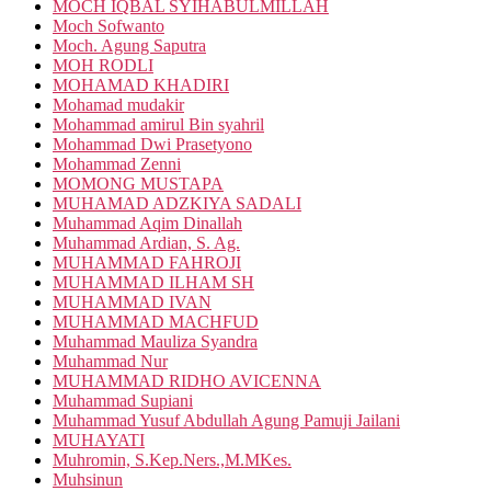
MOCH IQBAL SYIHABULMILLAH
Moch Sofwanto
Moch. Agung Saputra
MOH RODLI
MOHAMAD KHADIRI
Mohamad mudakir
Mohammad amirul Bin syahril
Mohammad Dwi Prasetyono
Mohammad Zenni
MOMONG MUSTAPA
MUHAMAD ADZKIYA SADALI
Muhammad Aqim Dinallah
Muhammad Ardian, S. Ag.
MUHAMMAD FAHROJI
MUHAMMAD ILHAM SH
MUHAMMAD IVAN
MUHAMMAD MACHFUD
Muhammad Mauliza Syandra
Muhammad Nur
MUHAMMAD RIDHO AVICENNA
Muhammad Supiani
Muhammad Yusuf Abdullah Agung Pamuji Jailani
MUHAYATI
Muhromin, S.Kep.Ners.,M.MKes.
Muhsinun