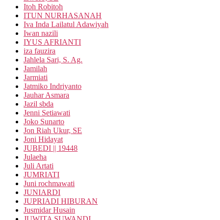
Itoh Robitoh
ITUN NURHASANAH
Iva Inda Lailatul Adawiyah
Iwan nazili
IYUS AFRIANTI
iza fauzira
Jahlela Sari, S. Ag.
Jamilah
Jarmiati
Jatmiko Indriyanto
Jauhar Asmara
Jazil sbda
Jenni Setiawati
Joko Sunarto
Jon Riah Ukur, SE
Joni Hidayat
JUBEDI || 19448
Julaeha
Juli Artati
JUMRIATI
Juni rochmawati
JUNIARDI
JUPRIADI HIBURAN
Jusmidar Husain
JUWITA SUWANDI