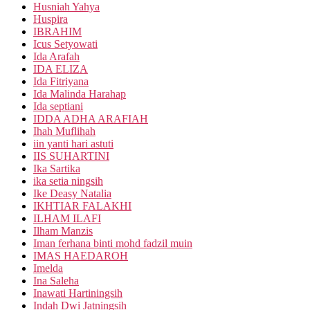
Husniah Yahya
Huspira
IBRAHIM
Icus Setyowati
Ida Arafah
IDA ELIZA
Ida Fitriyana
Ida Malinda Harahap
Ida septiani
IDDA ADHA ARAFIAH
Ihah Muflihah
iin yanti hari astuti
IIS SUHARTINI
Ika Sartika
ika setia ningsih
Ike Deasy Natalia
IKHTIAR FALAKHI
ILHAM ILAFI
Ilham Manzis
Iman ferhana binti mohd fadzil muin
IMAS HAEDAROH
Imelda
Ina Saleha
Inawati Hartiningsih
Indah Dwi Jatningsih