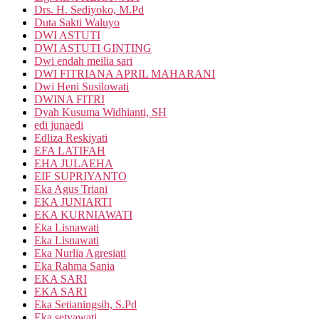
Drs. H. Sediyoko, M.Pd
Duta Sakti Waluyo
DWI ASTUTI
DWI ASTUTI GINTING
Dwi endah meilia sari
DWI FITRIANA APRIL MAHARANI
Dwi Heni Susilowati
DWINA FITRI
Dyah Kusuma Widhianti, SH
edi junaedi
Edliza Reskiyati
EFA LATIFAH
EHA JULAEHA
EIF SUPRIYANTO
Eka Agus Triani
EKA JUNIARTI
EKA KURNIAWATI
Eka Lisnawati
Eka Lisnawati
Eka Nurlia Agresiati
Eka Rahma Sania
EKA SARI
EKA SARI
Eka Setianingsih, S.Pd
Eka setyawati