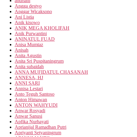
andriani
Angga destyo
Anggar Wicaksono
Ani Listia
Anik kisowo
ANIK MEGA KHOLIFAH
Anik Purwantini
ANINATUL FUAD
Anisa Mumtaz
Anisah
Anita Agustin
Anita Sri Puspitaningrum
Anita subaidah
ANNA MUFIDATUL CHASANAH
ANNESA, HJ
ANNI SARI
Annisa Lestari
Anto Teguh Santoso
Anton Himawan
ANTON WAHYUDI
Anwar Rosyadi
Anwar Sanusi
Apfika Nurhayati
Aprianijal Ramadhan Putri
Apriyanti Setyaningrum