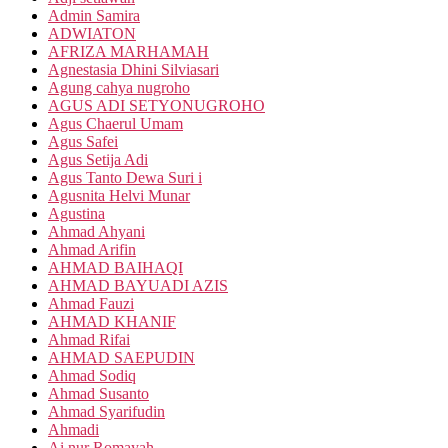
Admin Samira
ADWIATON
AFRIZA MARHAMAH
Agnestasia Dhini Silviasari
Agung cahya nugroho
AGUS ADI SETYONUGROHO
Agus Chaerul Umam
Agus Safei
Agus Setija Adi
Agus Tanto Dewa Suri i
Agusnita Helvi Munar
Agustina
Ahmad Ahyani
Ahmad Arifin
AHMAD BAIHAQI
AHMAD BAYUADI AZIS
Ahmad Fauzi
AHMAD KHANIF
Ahmad Rifai
AHMAD SAEPUDIN
Ahmad Sodiq
Ahmad Susanto
Ahmad Syarifudin
Ahmadi
Ai nur Romayah