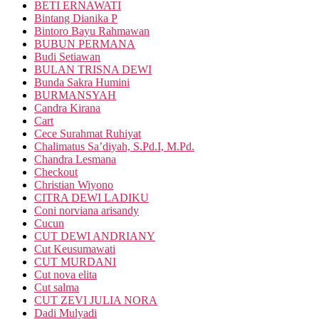
BETI ERNAWATI
Bintang Dianika P
Bintoro Bayu Rahmawan
BUBUN PERMANA
Budi Setiawan
BULAN TRISNA DEWI
Bunda Sakra Humini
BURMANSYAH
Candra Kirana
Cart
Cece Surahmat Ruhiyat
Chalimatus Sa’diyah, S.Pd.I, M.Pd.
Chandra Lesmana
Checkout
Christian Wiyono
CITRA DEWI LADIKU
Coni norviana arisandy
Cucun
CUT DEWI ANDRIANY
Cut Keusumawati
CUT MURDANI
Cut nova elita
Cut salma
CUT ZEVI JULIA NORA
Dadi Mulyadi