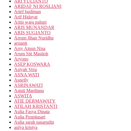
ARI YULIANTO
ARIDAF NI ROSLIANI
Arief budiman
Arif Hidayat
Arini wara palupi
ARIS MUNANDAR
ARIS SUGIANTO
Arrum Jihan Nuridha
arsianti
Arsy Ainun Nisa
Arum Siti Masitoh
Aryono
ASEP KOSWARA
Asiyah Vera
ASNA WATI
Asnelly
ASRINAWATI
Astuti Mardiana
ASWITA
ATIE DERMAWATY
ATILAH KRISTANTI
Aulia Fasya Dinata
Aulia Puspitasari
Aulia sarah nasarudin
aulya kristya