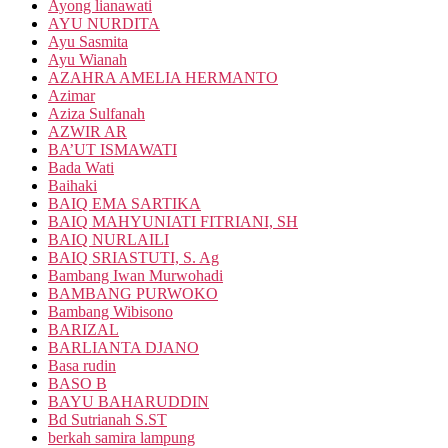
Ayong lianawati
AYU NURDITA
Ayu Sasmita
Ayu Wianah
AZAHRA AMELIA HERMANTO
Azimar
Aziza Sulfanah
AZWIR AR
BA’UT ISMAWATI
Bada Wati
Baihaki
BAIQ EMA SARTIKA
BAIQ MAHYUNIATI FITRIANI, SH
BAIQ NURLAILI
BAIQ SRIASTUTI, S. Ag
Bambang Iwan Murwohadi
BAMBANG PURWOKO
Bambang Wibisono
BARIZAL
BARLIANTA DJANO
Basa rudin
BASO B
BAYU BAHARUDDIN
Bd Sutrianah S.ST
berkah samira lampung