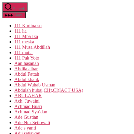
Skip
Search
to
the
Menu
content
111 Kartina sp
111 lia
111 Mba Ika
111 meska
111 Musa Abdillah
111 mutia
111 Pak Yoto
Aan hasanah
Abdila albar
Abdul Fattah
Abdul khalik
Abdul Wahab Usman
Abdulah hubai,CHt,CI(IACT-USA)
ABULAHAR
Ach. Juwaini
Achmad Busri
Achmad Sya’dan
Ade Gustian
Ade Nur Setiowati
Ade s yanti
Adji setiawan