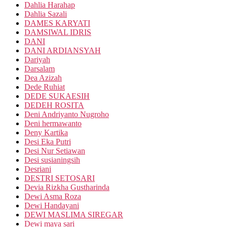
Dahlia Harahap
Dahlia Sazali
DAMES KARYATI
DAMSIWAL IDRIS
DANI
DANI ARDIANSYAH
Dariyah
Darsalam
Dea Azizah
Dede Ruhiat
DEDE SUKAESIH
DEDEH ROSITA
Deni Andriyanto Nugroho
Deni hermawanto
Deny Kartika
Desi Eka Putri
Desi Nur Setiawan
Desi susianingsih
Desriani
DESTRI SETOSARI
Devia Rizkha Gustharinda
Dewi Asma Roza
Dewi Handayani
DEWI MASLIMA SIREGAR
Dewi maya sari