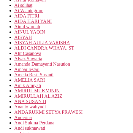
Ai solihat
Ai Wianingrum
AIDA FITRI
AIDA HARI YANI
Ainul wardah
AINUL YAQIN
AISYAH
AISYAH AULIA VARISHA
ALDI CANDRA WIJAYA, ST
Alif Casanova
Alvaz Suwarta
Amanda Damayanti Nasution
Ambar lestari
Amelia Resti Susanti
AMELIA SARI
Amik Amiyati
AMIRUL MUKMININ
AMIRULLAH AL AZIZ
ANA SUSANTI
Ananto wahyudi
ANDARUKMI SETYA PRAWESI
Anderina
Andi Sukma Perdana
Andi sukmawati