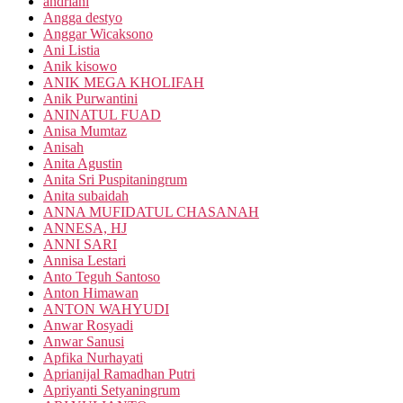
andriani
Angga destyo
Anggar Wicaksono
Ani Listia
Anik kisowo
ANIK MEGA KHOLIFAH
Anik Purwantini
ANINATUL FUAD
Anisa Mumtaz
Anisah
Anita Agustin
Anita Sri Puspitaningrum
Anita subaidah
ANNA MUFIDATUL CHASANAH
ANNESA, HJ
ANNI SARI
Annisa Lestari
Anto Teguh Santoso
Anton Himawan
ANTON WAHYUDI
Anwar Rosyadi
Anwar Sanusi
Apfika Nurhayati
Aprianijal Ramadhan Putri
Apriyanti Setyaningrum