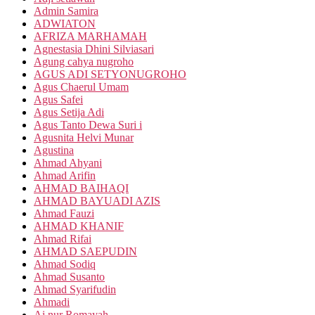
Admin Samira
ADWIATON
AFRIZA MARHAMAH
Agnestasia Dhini Silviasari
Agung cahya nugroho
AGUS ADI SETYONUGROHO
Agus Chaerul Umam
Agus Safei
Agus Setija Adi
Agus Tanto Dewa Suri i
Agusnita Helvi Munar
Agustina
Ahmad Ahyani
Ahmad Arifin
AHMAD BAIHAQI
AHMAD BAYUADI AZIS
Ahmad Fauzi
AHMAD KHANIF
Ahmad Rifai
AHMAD SAEPUDIN
Ahmad Sodiq
Ahmad Susanto
Ahmad Syarifudin
Ahmadi
Ai nur Romayah