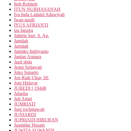
Itoh Robitoh
ITUN NURHASANAH
Iva Inda Lailatul Adawiyah
Iwan nazili
IYUS AFRIANTI
iza fauzira
Jahlela Sari, S. Ag.
Jamilah
Jarmiati
Jatmiko Indriyanto
Jauhar Asmara
Jazil sbda
Jenni Setiawati
Joko Sunarto
Jon Riah Ukur, SE
Joni Hidayat
JUBEDI || 19448
Julaeha
Juli Artati
JUMRIATI
Juni rochmawati
JUNIARDI
JUPRIADI HIBURAN
Jusmidar Husain
JUWITA SUWANDI