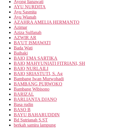
Ayong lianawati
AYU NURDITA
Ayu Sasmita
Ayu Wianah
AZAHRA AMELIA HERMANTO
Azimar
Aziza Sulfanah
AZWIR AR
BA’UT ISMAWATI
Bada Wati
Baihaki
BAIQ EMA SARTIKA
BAIQ MAHYUNIATI FITRIANI, SH
BAIQ NURLAILI
BAIQ SRIASTUTI, S. Ag
Bambang Iwan Murwohadi
BAMBANG PURWOKO
Bambang Wibisono
BARIZAL
BARLIANTA DJANO
Basa rudin
BASO B
BAYU BAHARUDDIN
Bd Sutrianah S.ST
berkah samira lampung