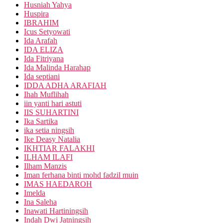
Husniah Yahya
Huspira
IBRAHIM
Icus Setyowati
Ida Arafah
IDA ELIZA
Ida Fitriyana
Ida Malinda Harahap
Ida septiani
IDDA ADHA ARAFIAH
Ihah Muflihah
iin yanti hari astuti
IIS SUHARTINI
Ika Sartika
ika setia ningsih
Ike Deasy Natalia
IKHTIAR FALAKHI
ILHAM ILAFI
Ilham Manzis
Iman ferhana binti mohd fadzil muin
IMAS HAEDAROH
Imelda
Ina Saleha
Inawati Hartiningsih
Indah Dwi Jatningsih