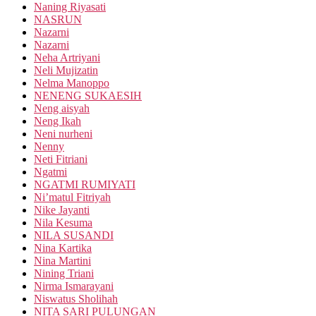
Naning Riyasati
NASRUN
Nazarni
Nazarni
Neha Artriyani
Neli Mujizatin
Nelma Manoppo
NENENG SUKAESIH
Neng aisyah
Neng Ikah
Neni nurheni
Nenny
Neti Fitriani
Ngatmi
NGATMI RUMIYATI
Ni’matul Fitriyah
Nike Jayanti
Nila Kesuma
NILA SUSANDI
Nina Kartika
Nina Martini
Nining Triani
Nirma Ismarayani
Niswatus Sholihah
NITA SARI PULUNGAN