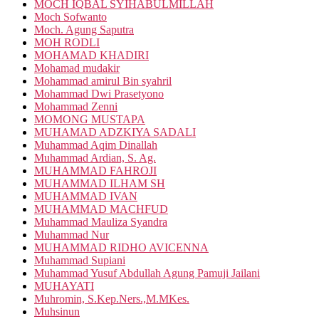
MOCH IQBAL SYIHABULMILLAH
Moch Sofwanto
Moch. Agung Saputra
MOH RODLI
MOHAMAD KHADIRI
Mohamad mudakir
Mohammad amirul Bin syahril
Mohammad Dwi Prasetyono
Mohammad Zenni
MOMONG MUSTAPA
MUHAMAD ADZKIYA SADALI
Muhammad Aqim Dinallah
Muhammad Ardian, S. Ag.
MUHAMMAD FAHROJI
MUHAMMAD ILHAM SH
MUHAMMAD IVAN
MUHAMMAD MACHFUD
Muhammad Mauliza Syandra
Muhammad Nur
MUHAMMAD RIDHO AVICENNA
Muhammad Supiani
Muhammad Yusuf Abdullah Agung Pamuji Jailani
MUHAYATI
Muhromin, S.Kep.Ners.,M.MKes.
Muhsinun