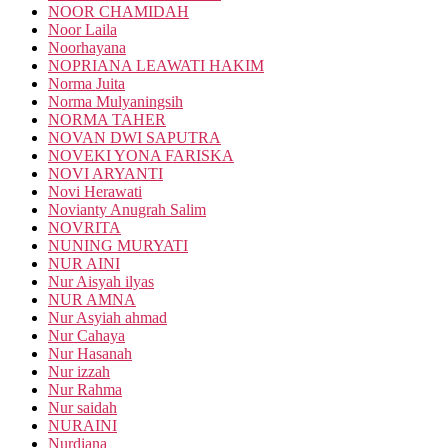
NOOR CHAMIDAH
Noor Laila
Noorhayana
NOPRIANA LEAWATI HAKIM
Norma Juita
Norma Mulyaningsih
NORMA TAHER
NOVAN DWI SAPUTRA
NOVEKI YONA FARISKA
NOVI ARYANTI
Novi Herawati
Novianty Anugrah Salim
NOVRITA
NUNING MURYATI
NUR AINI
Nur Aisyah ilyas
NUR AMNA
Nur Asyiah ahmad
Nur Cahaya
Nur Hasanah
Nur izzah
Nur Rahma
Nur saidah
NURAINI
Nurdiana