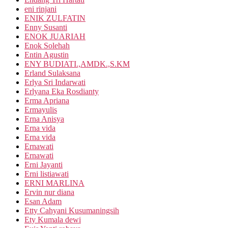
eni rinjani
ENIK ZULFATIN
Enny Susanti
ENOK JUARIAH
Enok Solehah
Entin Agustin
ENY BUDIATI.,AMDK.,S.KM
Erland Sulaksana
Erlya Sri Indarwati
Erlyana Eka Rosdianty
Erma Apriana
Ermayulis
Erna Anisya
Erna vida
Erna vida
Ernawati
Ernawati
Erni Jayanti
Erni listiawati
ERNI MARLINA
Ervin nur diana
Esan Adam
Etty Cahyani Kusumaningsih
Ety Kumala dewi