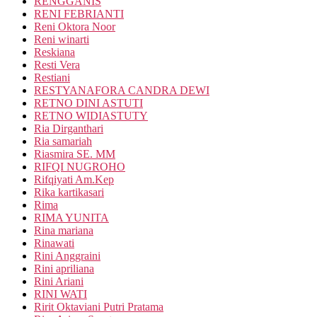
RENGGANIS
RENI FEBRIANTI
Reni Oktora Noor
Reni winarti
Reskiana
Resti Vera
Restiani
RESTYANAFORA CANDRA DEWI
RETNO DINI ASTUTI
RETNO WIDIASTUTY
Ria Dirganthari
Ria samariah
Riasmira SE. MM
RIFQI NUGROHO
Rifqiyati Am.Kep
Rika kartikasari
Rima
RIMA YUNITA
Rina mariana
Rinawati
Rini Anggraini
Rini apriliana
Rini Ariani
RINI WATI
Ririt Oktaviani Putri Pratama