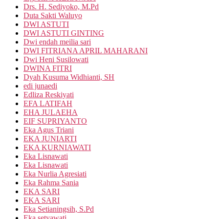
Drs. H. Sediyoko, M.Pd
Duta Sakti Waluyo
DWI ASTUTI
DWI ASTUTI GINTING
Dwi endah meilia sari
DWI FITRIANA APRIL MAHARANI
Dwi Heni Susilowati
DWINA FITRI
Dyah Kusuma Widhianti, SH
edi junaedi
Edliza Reskiyati
EFA LATIFAH
EHA JULAEHA
EIF SUPRIYANTO
Eka Agus Triani
EKA JUNIARTI
EKA KURNIAWATI
Eka Lisnawati
Eka Lisnawati
Eka Nurlia Agresiati
Eka Rahma Sania
EKA SARI
EKA SARI
Eka Setianingsih, S.Pd
Eka setyawati