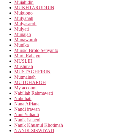
Mujahidin
MUKHTARUDDIN
Muktiono
Mulyanah
Mulyasaroh
Mulyati
Munajah
Munawaroh
Munika
Mursid Broto Setiyanto
Murti Rahayu
MUSLIH
Muslimah
MUSTAGHFIRIN
Mutmainah
MUTOHAROH
My account
Nabillah Rahmawati
Nahdhati
Nana Afriana
Nandi irawan
Nani Yulianti
Nanik Isnaeni
Nanik Khusnul Khotimah
NANIK SISWIYATI