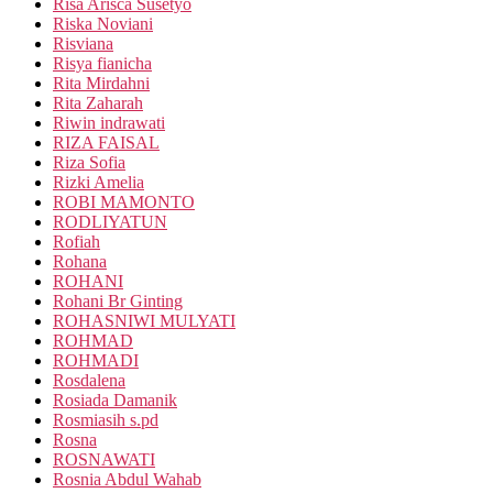
Risa Arisca Susetyo
Riska Noviani
Risviana
Risya fianicha
Rita Mirdahni
Rita Zaharah
Riwin indrawati
RIZA FAISAL
Riza Sofia
Rizki Amelia
ROBI MAMONTO
RODLIYATUN
Rofiah
Rohana
ROHANI
Rohani Br Ginting
ROHASNIWI MULYATI
ROHMAD
ROHMADI
Rosdalena
Rosiada Damanik
Rosmiasih s.pd
Rosna
ROSNAWATI
Rosnia Abdul Wahab