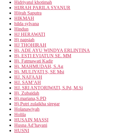
Hidriyatul khotimah
HIJRAH PARILA SYANUR
Hijrah Saputra
HIKMAH
hilda sylvana
Hindun
HJ HERAWATI
Hj napsiah
HJ THOHIRAH
Hj. ADE AYU WINDYA ERLINTINA
Hj. ESTI EVIATUN SE. MM
Hj. Fatmawati Kadir
Hj. MAHMUDAH, S.Ag
Hj. MULIYATI S, SE Msi
HJ. NAFAAH
HJ. SAM’AH
HJ. SRI ANTORIWATI, S.Pd, M.Si
Hj. Zubaidah
Hj.mariana,S.PD
Hj.Putri zulaikha siregar
Holanawiyah
Holila
HUSAIN MASSI
Husna Ad’hayani
HUSNI