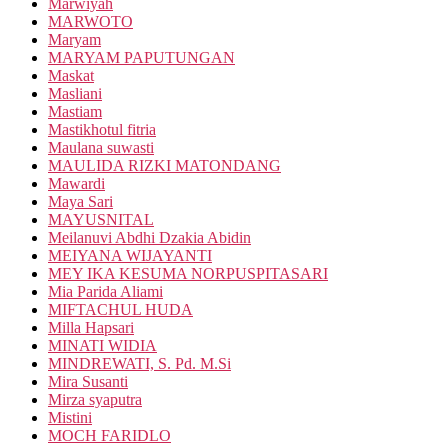
Marwiyah
MARWOTO
Maryam
MARYAM PAPUTUNGAN
Maskat
Masliani
Mastiam
Mastikhotul fitria
Maulana suwasti
MAULIDA RIZKI MATONDANG
Mawardi
Maya Sari
MAYUSNITAL
Meilanuvi Abdhi Dzakia Abidin
MEIYANA WIJAYANTI
MEY IKA KESUMA NORPUSPITASARI
Mia Parida Aliami
MIFTACHUL HUDA
Milla Hapsari
MINATI WIDIA
MINDREWATI, S. Pd. M.Si
Mira Susanti
Mirza syaputra
Mistini
MOCH FARIDLO