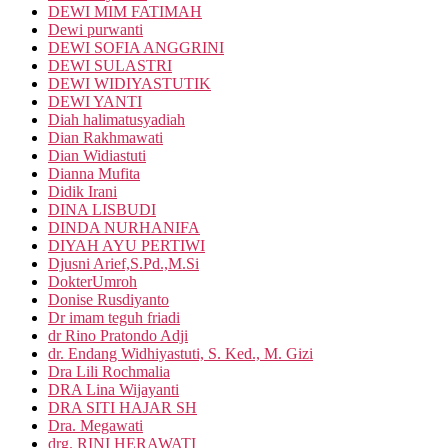
DEWI MIM FATIMAH
Dewi purwanti
DEWI SOFIA ANGGRINI
DEWI SULASTRI
DEWI WIDIYASTUTIK
DEWI YANTI
Diah halimatusyadiah
Dian Rakhmawati
Dian Widiastuti
Dianna Mufita
Didik Irani
DINA LISBUDI
DINDA NURHANIFA
DIYAH AYU PERTIWI
Djusni Arief,S.Pd.,M.Si
DokterUmroh
Donise Rusdiyanto
Dr imam teguh friadi
dr Rino Pratondo Adji
dr. Endang Widhiyastuti, S. Ked., M. Gizi
Dra Lili Rochmalia
DRA Lina Wijayanti
DRA SITI HAJAR SH
Dra. Megawati
drg. RINI HERAWATI