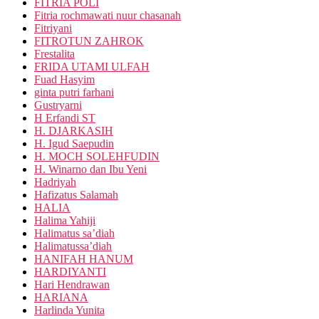
FITRIA POLI
Fitria rochmawati nuur chasanah
Fitriyani
FITROTUN ZAHROK
Frestalita
FRIDA UTAMI ULFAH
Fuad Hasyim
ginta putri farhani
Gustryarni
H Erfandi ST
H. DJARKASIH
H. Igud Saepudin
H. MOCH SOLEHFUDIN
H. Winarno dan Ibu Yeni
Hadriyah
Hafizatus Salamah
HALIA
Halima Yahiji
Halimatus sa’diah
Halimatussa’diah
HANIFAH HANUM
HARDIYANTI
Hari Hendrawan
HARIANA
Harlinda Yunita