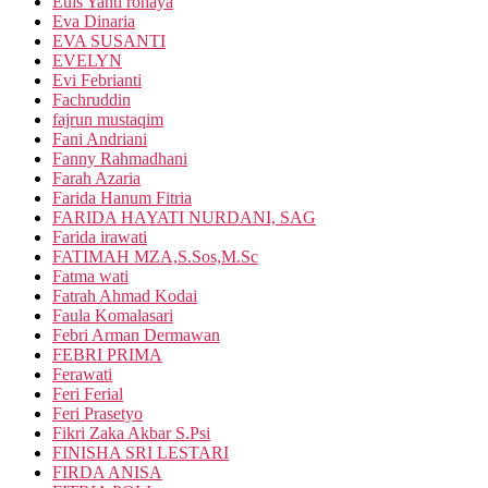
Euis Yanti rohaya
Eva Dinaria
EVA SUSANTI
EVELYN
Evi Febrianti
Fachruddin
fajrun mustaqim
Fani Andriani
Fanny Rahmadhani
Farah Azaria
Farida Hanum Fitria
FARIDA HAYATI NURDANI, SAG
Farida irawati
FATIMAH MZA,S.Sos,M.Sc
Fatma wati
Fatrah Ahmad Kodai
Faula Komalasari
Febri Arman Dermawan
FEBRI PRIMA
Ferawati
Feri Ferial
Feri Prasetyo
Fikri Zaka Akbar S.Psi
FINISHA SRI LESTARI
FIRDA ANISA