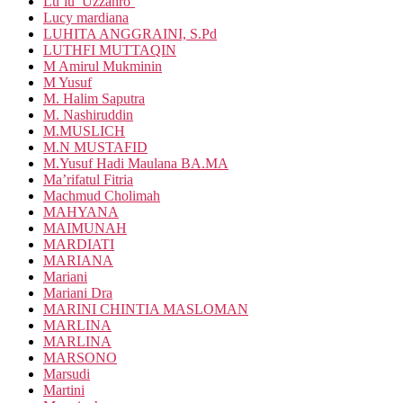
Lu’lu’ Uzzahro’
Lucy mardiana
LUHITA ANGGRAINI, S.Pd
LUTHFI MUTTAQIN
M Amirul Mukminin
M Yusuf
M. Halim Saputra
M. Nashiruddin
M.MUSLICH
M.N MUSTAFID
M.Yusuf Hadi Maulana BA.MA
Ma’rifatul Fitria
Machmud Cholimah
MAHYANA
MAIMUNAH
MARDIATI
MARIANA
Mariani
Mariani Dra
MARINI CHINTIA MASLOMAN
MARLINA
MARLINA
MARSONO
Marsudi
Martini