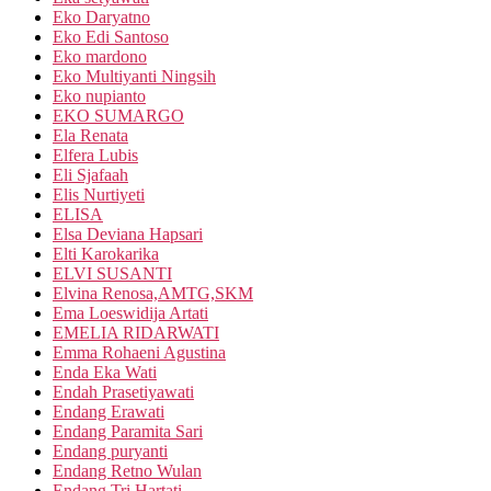
Eko Daryatno
Eko Edi Santoso
Eko mardono
Eko Multiyanti Ningsih
Eko nupianto
EKO SUMARGO
Ela Renata
Elfera Lubis
Eli Sjafaah
Elis Nurtiyeti
ELISA
Elsa Deviana Hapsari
Elti Karokarika
ELVI SUSANTI
Elvina Renosa,AMTG,SKM
Ema Loeswidija Artati
EMELIA RIDARWATI
Emma Rohaeni Agustina
Enda Eka Wati
Endah Prasetiyawati
Endang Erawati
Endang Paramita Sari
Endang puryanti
Endang Retno Wulan
Endang Tri Hartati