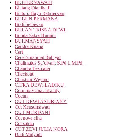
BETI ERNAWATI
Bintang Dianika P
Bintoro Bayu Rahmawan
BUBUN PERMANA
Budi Setiawan
BULAN TRISNA DEWI
Bunda Sakra Humini
BURMANSYAH
Candra Kirana
Cart
Cece Surahmat Ruhiyat
Chalimatus Sa’diyah, S.Pd.I, M.Pd.
Chandra Lesmana
Checkout
Christian Wiyono
CITRA DEWI LADIKU
Coni norviana arisandy
Cucun
CUT DEWI ANDRIANY
Cut Keusumawati
CUT MURDANI
Cut nova elita
Cut salma
CUT ZEVI JULIA NORA
Dadi Mulyadi