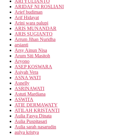
ARI YULIANTO
ARIDAF NI ROSLIANI
Arief budiman
Arif Hidayat
Arini wara palupi
ARIS MUNANDAR
ARIS SUGIANTO
Arrum Jihan Nuridha
arsianti
Arsy Ainun Nisa
Arum Siti Masitoh
Aryono
ASEP KOSWARA
Asiyah Vera
ASNA WATI
Asnelly
ASRINAWATI
Astuti Mardiana
ASWITA
ATIE DERMAWATY
ATILAH KRISTANTI
Aulia Fasya Dinata
Aulia Puspitasari
Aulia sarah nasarudin
aulya kristya