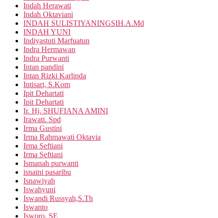
Indah Herawati
Indah Oktaviani
INDAH SULISTIYANINGSIH.A.Md
INDAH YUNI
Indiyastuti Marfuatun
Indra Hermawan
Indra Purwanti
Intan pandini
Intan Rizki Karlinda
Intisari, S.Kom
Ipit Dehartati
Ipit Dehartati
Ir. Hj. SHUFIANA AMINI
Irawati. Spd
Irma Gustini
Irma Rahmawati Oktavia
Irma Seftiani
Irma Seftiani
Ismanah purwanti
isnaini pasaribu
Isnawiyah
Iswahyuni
Iswandi Russyah,S.Th
Iswanto
Isworo, SE