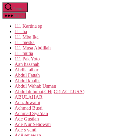
Skip
Search
to
the
Menu
content
111 Kartina sp
111 lia
111 Mba Ika
111 meska
111 Musa Abdillah
111 mutia
111 Pak Yoto
Aan hasanah
Abdila albar
Abdul Fattah
Abdul khalik
Abdul Wahab Usman
Abdulah hubai,CHt,CI(IACT-USA)
ABULAHAR
Ach. Juwaini
Achmad Busri
Achmad Sya’dan
Ade Gustian
Ade Nur Setiowati
Ade s yanti
Adji setiawan