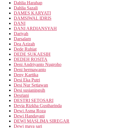
Dahlia Harahap
Dahlia Sazali
DAMES KARYATI
DAMSIWAL IDRIS
DANI
DANI ARDIANSYAH
Dariyah
Darsalam
Dea Azizah
Dede Ruhiat
DEDE SUKAESIH
DEDEH ROSITA
Deni Andriyanto Nugroho
Deni hermawanto
Deny Kartika
Desi Eka Putri
Desi Nur Setiawan
Desi susianingsih
Desriani
DESTRI SETOSARI
Devia Rizkha Gustharinda
Dewi Asma Roza
Dewi Handayani
DEWI MASLIMA SIREGAR
Dewi maya sari