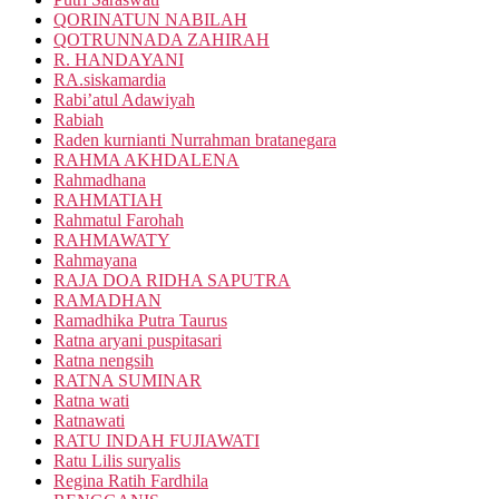
QORINATUN NABILAH
QOTRUNNADA ZAHIRAH
R. HANDAYANI
RA.siskamardia
Rabi’atul Adawiyah
Rabiah
Raden kurnianti Nurrahman bratanegara
RAHMA AKHDALENA
Rahmadhana
RAHMATIAH
Rahmatul Farohah
RAHMAWATY
Rahmayana
RAJA DOA RIDHA SAPUTRA
RAMADHAN
Ramadhika Putra Taurus
Ratna aryani puspitasari
Ratna nengsih
RATNA SUMINAR
Ratna wati
Ratnawati
RATU INDAH FUJIAWATI
Ratu Lilis suryalis
Regina Ratih Fardhila