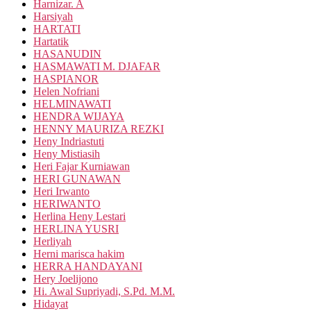
Harnizar. A
Harsiyah
HARTATI
Hartatik
HASANUDIN
HASMAWATI M. DJAFAR
HASPIANOR
Helen Nofriani
HELMINAWATI
HENDRA WIJAYA
HENNY MAURIZA REZKI
Heny Indriastuti
Heny Mistiasih
Heri Fajar Kurniawan
HERI GUNAWAN
Heri Irwanto
HERIWANTO
Herlina Heny Lestari
HERLINA YUSRI
Herliyah
Herni marisca hakim
HERRA HANDAYANI
Hery Joelijono
Hi. Awal Supriyadi, S.Pd. M.M.
Hidayat