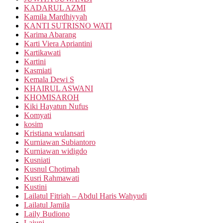
KADARUL AZMI
Kamila Mardhiyyah
KANTI SUTRISNO WATI
Karima Abarang
Karti Viera Apriantini
Kartikawati
Kartini
Kasmiati
Kemala Dewi S
KHAIRUL ASWANI
KHOMISAROH
Kiki Hayatun Nufus
Komyati
kosim
Kristiana wulansari
Kurniawan Subiantoro
Kurniawan widigdo
Kusniati
Kusnul Chotimah
Kusri Rahmawati
Kustini
Lailatul Fitriah – Abdul Haris Wahyudi
Lailatul Jamila
Laily Budiono
Lajuni