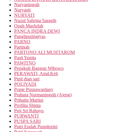
Nuryaningsih
Nuryanti
NURYATI
Nuzul Sabrina Saragih
Opah Masfufah
PANCA INDRA DEWI
Panglipuringtyas
PARNO
Partinah
PARTONO ALI MUHTAROM
Pasti Yunita
PAWITNO
Pengkuh Bangun Wibowo
PERAWATI, Amd.Keb
Pipit dian sari
POLIYADI
Popie Puspawardany
Prahara Nurmaningsih (Ajeng)
Prihatin Martini
Profilia Shinta
Puji Sri Rahayu
PURWANTI
PUSPA SARI
Putri Endah Puspitorini
Putri Saraswati