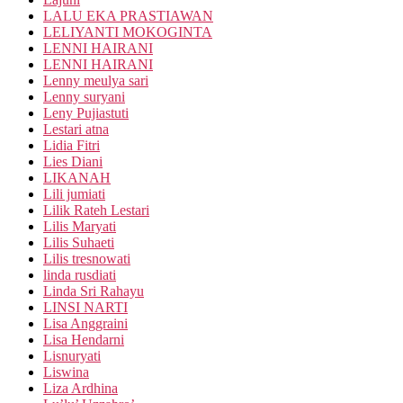
LALU EKA PRASTIAWAN
LELIYANTI MOKOGINTA
LENNI HAIRANI
LENNI HAIRANI
Lenny meulya sari
Lenny suryani
Leny Pujiastuti
Lestari atna
Lidia Fitri
Lies Diani
LIKANAH
Lili jumiati
Lilik Rateh Lestari
Lilis Maryati
Lilis Suhaeti
Lilis tresnowati
linda rusdiati
Linda Sri Rahayu
LINSI NARTI
Lisa Anggraini
Lisa Hendarni
Lisnuryati
Liswina
Liza Ardhina