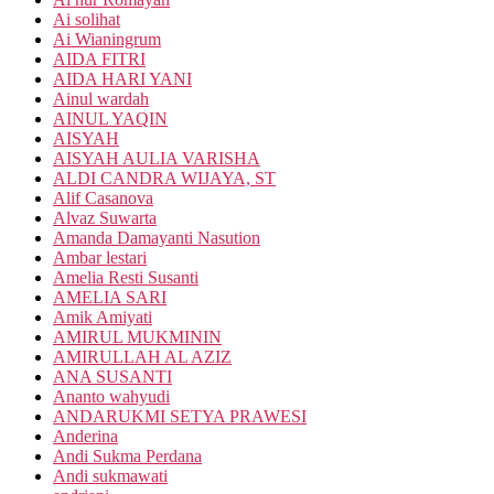
Ai solihat
Ai Wianingrum
AIDA FITRI
AIDA HARI YANI
Ainul wardah
AINUL YAQIN
AISYAH
AISYAH AULIA VARISHA
ALDI CANDRA WIJAYA, ST
Alif Casanova
Alvaz Suwarta
Amanda Damayanti Nasution
Ambar lestari
Amelia Resti Susanti
AMELIA SARI
Amik Amiyati
AMIRUL MUKMININ
AMIRULLAH AL AZIZ
ANA SUSANTI
Ananto wahyudi
ANDARUKMI SETYA PRAWESI
Anderina
Andi Sukma Perdana
Andi sukmawati