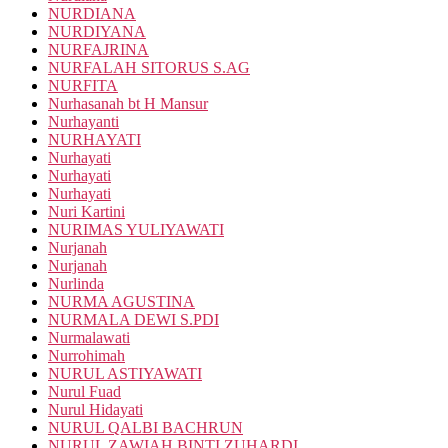
NURDIANA
NURDIYANA
NURFAJRINA
NURFALAH SITORUS S.AG
NURFITA
Nurhasanah bt H Mansur
Nurhayanti
NURHAYATI
Nurhayati
Nurhayati
Nurhayati
Nuri Kartini
NURIMAS YULIYAWATI
Nurjanah
Nurjanah
Nurlinda
NURMA AGUSTINA
NURMALA DEWI S.PDI
Nurmalawati
Nurrohimah
NURUL ASTIYAWATI
Nurul Fuad
Nurul Hidayati
NURUL QALBI BACHRUN
NURUL ZAWIAH BINTI ZUHARDI