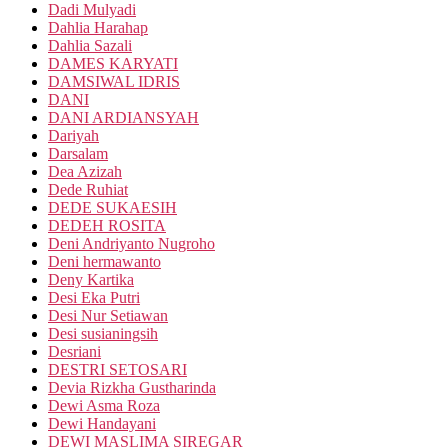
Dadi Mulyadi
Dahlia Harahap
Dahlia Sazali
DAMES KARYATI
DAMSIWAL IDRIS
DANI
DANI ARDIANSYAH
Dariyah
Darsalam
Dea Azizah
Dede Ruhiat
DEDE SUKAESIH
DEDEH ROSITA
Deni Andriyanto Nugroho
Deni hermawanto
Deny Kartika
Desi Eka Putri
Desi Nur Setiawan
Desi susianingsih
Desriani
DESTRI SETOSARI
Devia Rizkha Gustharinda
Dewi Asma Roza
Dewi Handayani
DEWI MASLIMA SIREGAR