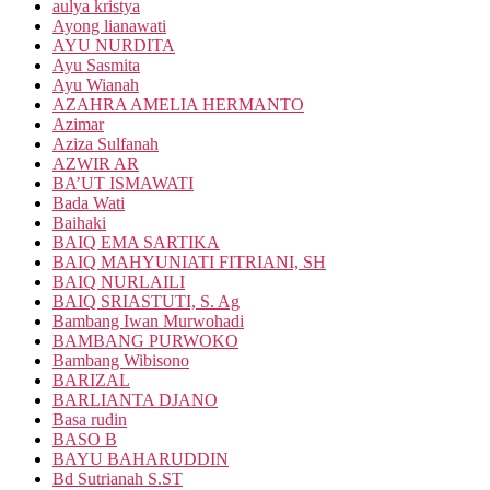
aulya kristya
Ayong lianawati
AYU NURDITA
Ayu Sasmita
Ayu Wianah
AZAHRA AMELIA HERMANTO
Azimar
Aziza Sulfanah
AZWIR AR
BA’UT ISMAWATI
Bada Wati
Baihaki
BAIQ EMA SARTIKA
BAIQ MAHYUNIATI FITRIANI, SH
BAIQ NURLAILI
BAIQ SRIASTUTI, S. Ag
Bambang Iwan Murwohadi
BAMBANG PURWOKO
Bambang Wibisono
BARIZAL
BARLIANTA DJANO
Basa rudin
BASO B
BAYU BAHARUDDIN
Bd Sutrianah S.ST