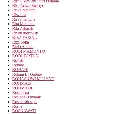
Ririt Oktaviani Putri Pratama
Risa Arisca Susetyo
Riska Noviani
Risviana
Risya fianicha
Rita Mirdahni
Rita Zaharah
Riwin indrawati
RIZA FAISAL
Riza Sofia
Rizki Amelia
ROBI MAMONTO
RODLIYATUN
Rofiah
Rohana
ROHANI
Rohani Br Ginting
ROHASNIWI MULYATI
ROHMAD
ROHMADI
Rosdalena
Rosiada Damanik
Rosmiasih s.pd
Rosna
ROSNAWATI