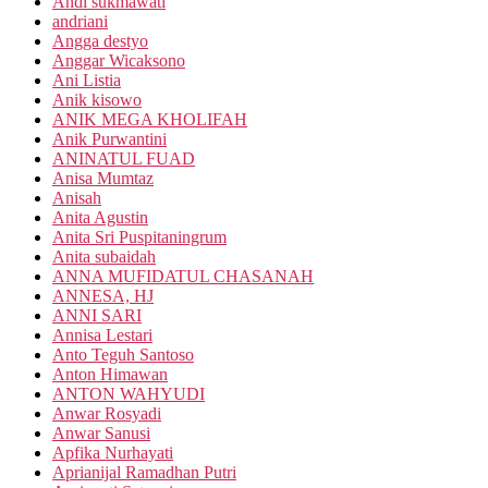
Andi sukmawati
andriani
Angga destyo
Anggar Wicaksono
Ani Listia
Anik kisowo
ANIK MEGA KHOLIFAH
Anik Purwantini
ANINATUL FUAD
Anisa Mumtaz
Anisah
Anita Agustin
Anita Sri Puspitaningrum
Anita subaidah
ANNA MUFIDATUL CHASANAH
ANNESA, HJ
ANNI SARI
Annisa Lestari
Anto Teguh Santoso
Anton Himawan
ANTON WAHYUDI
Anwar Rosyadi
Anwar Sanusi
Apfika Nurhayati
Aprianijal Ramadhan Putri