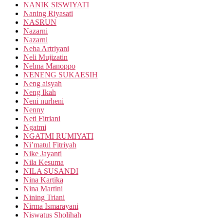
NANIK SISWIYATI
Naning Riyasati
NASRUN
Nazarni
Nazarni
Neha Artriyani
Neli Mujizatin
Nelma Manoppo
NENENG SUKAESIH
Neng aisyah
Neng Ikah
Neni nurheni
Nenny
Neti Fitriani
Ngatmi
NGATMI RUMIYATI
Ni’matul Fitriyah
Nike Jayanti
Nila Kesuma
NILA SUSANDI
Nina Kartika
Nina Martini
Nining Triani
Nirma Ismarayani
Niswatus Sholihah