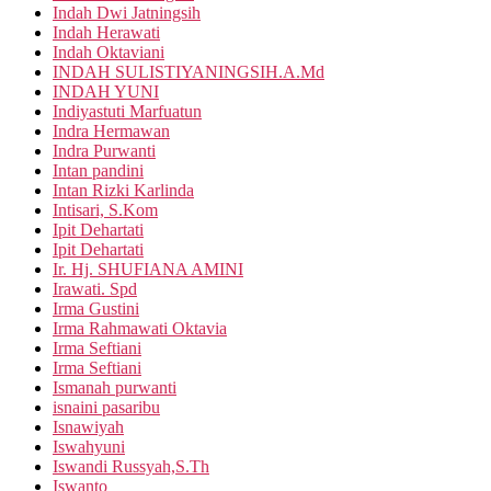
Indah Dwi Jatningsih
Indah Herawati
Indah Oktaviani
INDAH SULISTIYANINGSIH.A.Md
INDAH YUNI
Indiyastuti Marfuatun
Indra Hermawan
Indra Purwanti
Intan pandini
Intan Rizki Karlinda
Intisari, S.Kom
Ipit Dehartati
Ipit Dehartati
Ir. Hj. SHUFIANA AMINI
Irawati. Spd
Irma Gustini
Irma Rahmawati Oktavia
Irma Seftiani
Irma Seftiani
Ismanah purwanti
isnaini pasaribu
Isnawiyah
Iswahyuni
Iswandi Russyah,S.Th
Iswanto