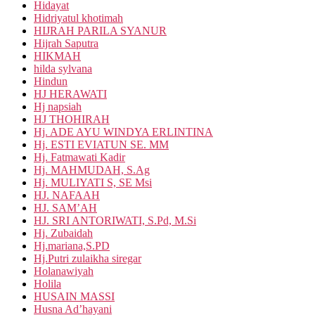
Hidayat
Hidriyatul khotimah
HIJRAH PARILA SYANUR
Hijrah Saputra
HIKMAH
hilda sylvana
Hindun
HJ HERAWATI
Hj napsiah
HJ THOHIRAH
Hj. ADE AYU WINDYA ERLINTINA
Hj. ESTI EVIATUN SE. MM
Hj. Fatmawati Kadir
Hj. MAHMUDAH, S.Ag
Hj. MULIYATI S, SE Msi
HJ. NAFAAH
HJ. SAM’AH
HJ. SRI ANTORIWATI, S.Pd, M.Si
Hj. Zubaidah
Hj.mariana,S.PD
Hj.Putri zulaikha siregar
Holanawiyah
Holila
HUSAIN MASSI
Husna Ad’hayani