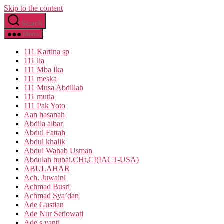
Skip to the content
Search
Menu
111 Kartina sp
111 lia
111 Mba Ika
111 meska
111 Musa Abdillah
111 mutia
111 Pak Yoto
Aan hasanah
Abdila albar
Abdul Fattah
Abdul khalik
Abdul Wahab Usman
Abdulah hubai,CHt,CI(IACT-USA)
ABULAHAR
Ach. Juwaini
Achmad Busri
Achmad Sya’dan
Ade Gustian
Ade Nur Setiowati
Ade s yanti