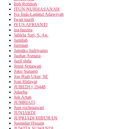
Itoh Robitoh
ITUN NURHASANAH
Iva Inda Lailatul Adawiyah
Iwan nazili
IYUS AFRIANTI
iza fauzira
Jahlela Sari, S. Ag.
Jamilah
Jarmiati
Jatmiko Indriyanto
Jauhar Asmara
Jazil sbda
Jenni Setiawati
Joko Sunarto
Jon Riah Ukur, SE
Joni Hidayat
JUBEDI || 19448
Julaeha
Juli Artati
JUMRIATI
Juni rochmawati
JUNIARDI
JUPRIADI HIBURAN
Jusmidar Husain
JUWITA SUWANDI