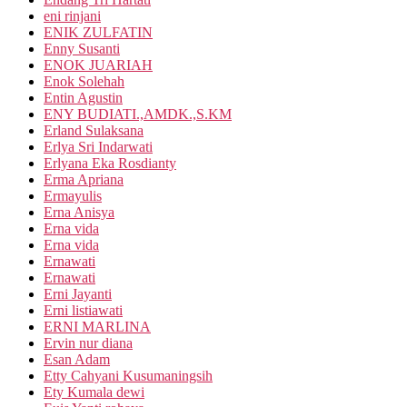
eni rinjani
ENIK ZULFATIN
Enny Susanti
ENOK JUARIAH
Enok Solehah
Entin Agustin
ENY BUDIATI.,AMDK.,S.KM
Erland Sulaksana
Erlya Sri Indarwati
Erlyana Eka Rosdianty
Erma Apriana
Ermayulis
Erna Anisya
Erna vida
Erna vida
Ernawati
Ernawati
Erni Jayanti
Erni listiawati
ERNI MARLINA
Ervin nur diana
Esan Adam
Etty Cahyani Kusumaningsih
Ety Kumala dewi