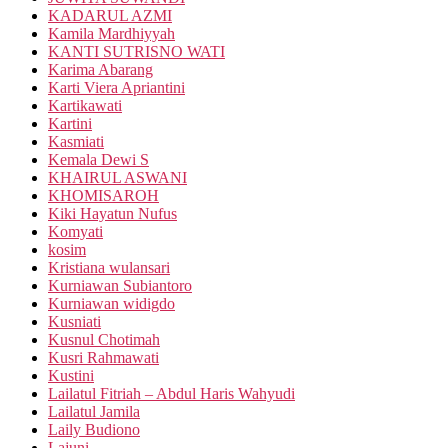
KADARUL AZMI
Kamila Mardhiyyah
KANTI SUTRISNO WATI
Karima Abarang
Karti Viera Apriantini
Kartikawati
Kartini
Kasmiati
Kemala Dewi S
KHAIRUL ASWANI
KHOMISAROH
Kiki Hayatun Nufus
Komyati
kosim
Kristiana wulansari
Kurniawan Subiantoro
Kurniawan widigdo
Kusniati
Kusnul Chotimah
Kusri Rahmawati
Kustini
Lailatul Fitriah – Abdul Haris Wahyudi
Lailatul Jamila
Laily Budiono
Lajuni