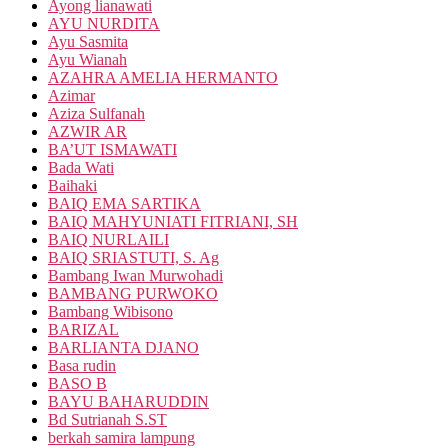
Ayong lianawati
AYU NURDITA
Ayu Sasmita
Ayu Wianah
AZAHRA AMELIA HERMANTO
Azimar
Aziza Sulfanah
AZWIR AR
BA’UT ISMAWATI
Bada Wati
Baihaki
BAIQ EMA SARTIKA
BAIQ MAHYUNIATI FITRIANI, SH
BAIQ NURLAILI
BAIQ SRIASTUTI, S. Ag
Bambang Iwan Murwohadi
BAMBANG PURWOKO
Bambang Wibisono
BARIZAL
BARLIANTA DJANO
Basa rudin
BASO B
BAYU BAHARUDDIN
Bd Sutrianah S.ST
berkah samira lampung