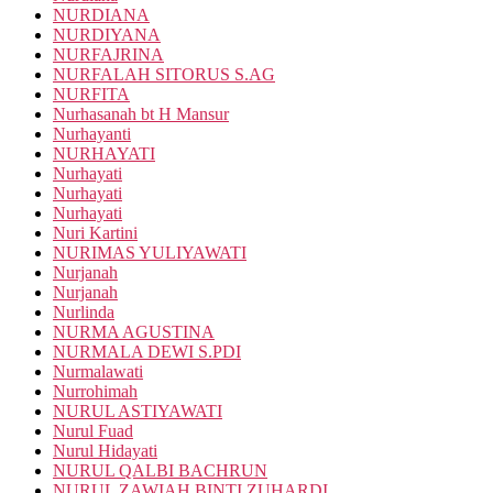
NURDIANA
NURDIYANA
NURFAJRINA
NURFALAH SITORUS S.AG
NURFITA
Nurhasanah bt H Mansur
Nurhayanti
NURHAYATI
Nurhayati
Nurhayati
Nurhayati
Nuri Kartini
NURIMAS YULIYAWATI
Nurjanah
Nurjanah
Nurlinda
NURMA AGUSTINA
NURMALA DEWI S.PDI
Nurmalawati
Nurrohimah
NURUL ASTIYAWATI
Nurul Fuad
Nurul Hidayati
NURUL QALBI BACHRUN
NURUL ZAWIAH BINTI ZUHARDI