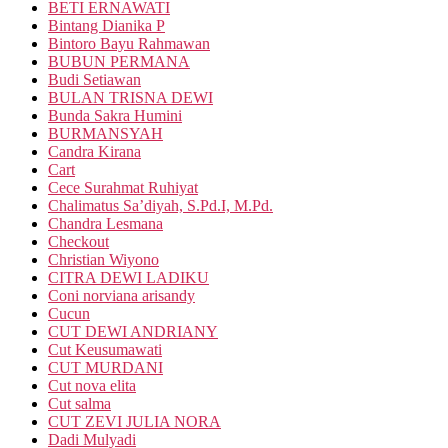
BETI ERNAWATI
Bintang Dianika P
Bintoro Bayu Rahmawan
BUBUN PERMANA
Budi Setiawan
BULAN TRISNA DEWI
Bunda Sakra Humini
BURMANSYAH
Candra Kirana
Cart
Cece Surahmat Ruhiyat
Chalimatus Sa’diyah, S.Pd.I, M.Pd.
Chandra Lesmana
Checkout
Christian Wiyono
CITRA DEWI LADIKU
Coni norviana arisandy
Cucun
CUT DEWI ANDRIANY
Cut Keusumawati
CUT MURDANI
Cut nova elita
Cut salma
CUT ZEVI JULIA NORA
Dadi Mulyadi