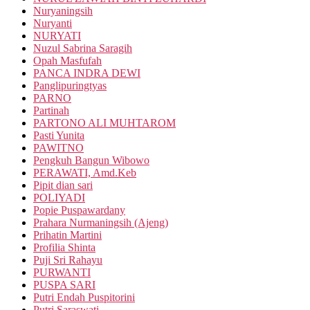
Nuryaningsih
Nuryanti
NURYATI
Nuzul Sabrina Saragih
Opah Masfufah
PANCA INDRA DEWI
Panglipuringtyas
PARNO
Partinah
PARTONO ALI MUHTAROM
Pasti Yunita
PAWITNO
Pengkuh Bangun Wibowo
PERAWATI, Amd.Keb
Pipit dian sari
POLIYADI
Popie Puspawardany
Prahara Nurmaningsih (Ajeng)
Prihatin Martini
Profilia Shinta
Puji Sri Rahayu
PURWANTI
PUSPA SARI
Putri Endah Puspitorini
Putri Saraswati