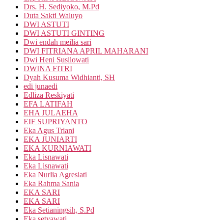
Drs. H. Sediyoko, M.Pd
Duta Sakti Waluyo
DWI ASTUTI
DWI ASTUTI GINTING
Dwi endah meilia sari
DWI FITRIANA APRIL MAHARANI
Dwi Heni Susilowati
DWINA FITRI
Dyah Kusuma Widhianti, SH
edi junaedi
Edliza Reskiyati
EFA LATIFAH
EHA JULAEHA
EIF SUPRIYANTO
Eka Agus Triani
EKA JUNIARTI
EKA KURNIAWATI
Eka Lisnawati
Eka Lisnawati
Eka Nurlia Agresiati
Eka Rahma Sania
EKA SARI
EKA SARI
Eka Setianingsih, S.Pd
Eka setyawati