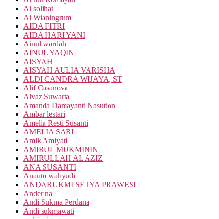
Ai solihat
Ai Wianingrum
AIDA FITRI
AIDA HARI YANI
Ainul wardah
AINUL YAQIN
AISYAH
AISYAH AULIA VARISHA
ALDI CANDRA WIJAYA, ST
Alif Casanova
Alvaz Suwarta
Amanda Damayanti Nasution
Ambar lestari
Amelia Resti Susanti
AMELIA SARI
Amik Amiyati
AMIRUL MUKMININ
AMIRULLAH AL AZIZ
ANA SUSANTI
Ananto wahyudi
ANDARUKMI SETYA PRAWESI
Anderina
Andi Sukma Perdana
Andi sukmawati