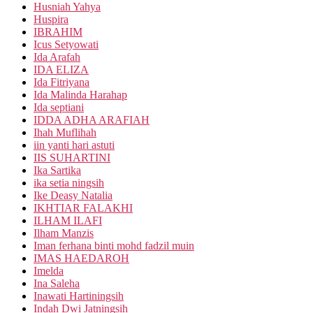
Husniah Yahya
Huspira
IBRAHIM
Icus Setyowati
Ida Arafah
IDA ELIZA
Ida Fitriyana
Ida Malinda Harahap
Ida septiani
IDDA ADHA ARAFIAH
Ihah Muflihah
iin yanti hari astuti
IIS SUHARTINI
Ika Sartika
ika setia ningsih
Ike Deasy Natalia
IKHTIAR FALAKHI
ILHAM ILAFI
Ilham Manzis
Iman ferhana binti mohd fadzil muin
IMAS HAEDAROH
Imelda
Ina Saleha
Inawati Hartiningsih
Indah Dwi Jatningsih