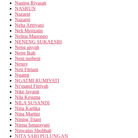
Naning Riyasati
NASRUN
Nazarni
Nazarni
Neha Artriyani
Neli Mujizatin
Nelma Manoppo
NENENG SUKAESIH
Neng aisyah
Neng Ikah
Neni nurheni
Nenny
Neti Fitriani
Ngatmi
NGATMI RUMIYATI
Ni’matul Fitriyah
Nike Jayanti
Nila Kesuma
NILA SUSANDI
Nina Kartika
Nina Martini
Nining Triani
Nirma Ismarayani
Niswatus Sholihah
NITA SARI PULUNGAN