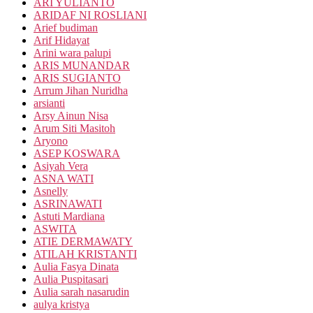
ARI YULIANTO
ARIDAF NI ROSLIANI
Arief budiman
Arif Hidayat
Arini wara palupi
ARIS MUNANDAR
ARIS SUGIANTO
Arrum Jihan Nuridha
arsianti
Arsy Ainun Nisa
Arum Siti Masitoh
Aryono
ASEP KOSWARA
Asiyah Vera
ASNA WATI
Asnelly
ASRINAWATI
Astuti Mardiana
ASWITA
ATIE DERMAWATY
ATILAH KRISTANTI
Aulia Fasya Dinata
Aulia Puspitasari
Aulia sarah nasarudin
aulya kristya