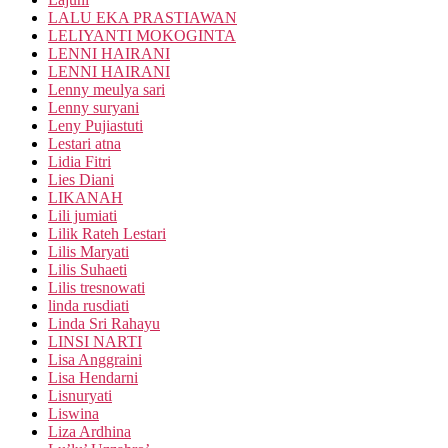
LALU EKA PRASTIAWAN
LELIYANTI MOKOGINTA
LENNI HAIRANI
LENNI HAIRANI
Lenny meulya sari
Lenny suryani
Leny Pujiastuti
Lestari atna
Lidia Fitri
Lies Diani
LIKANAH
Lili jumiati
Lilik Rateh Lestari
Lilis Maryati
Lilis Suhaeti
Lilis tresnowati
linda rusdiati
Linda Sri Rahayu
LINSI NARTI
Lisa Anggraini
Lisa Hendarni
Lisnuryati
Liswina
Liza Ardhina