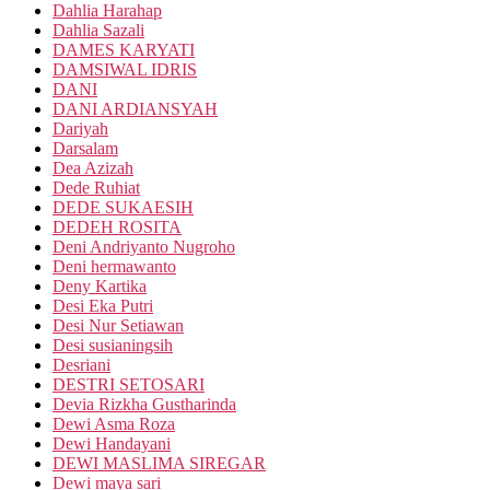
Dahlia Harahap
Dahlia Sazali
DAMES KARYATI
DAMSIWAL IDRIS
DANI
DANI ARDIANSYAH
Dariyah
Darsalam
Dea Azizah
Dede Ruhiat
DEDE SUKAESIH
DEDEH ROSITA
Deni Andriyanto Nugroho
Deni hermawanto
Deny Kartika
Desi Eka Putri
Desi Nur Setiawan
Desi susianingsih
Desriani
DESTRI SETOSARI
Devia Rizkha Gustharinda
Dewi Asma Roza
Dewi Handayani
DEWI MASLIMA SIREGAR
Dewi maya sari