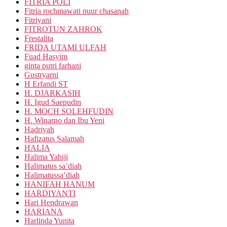
FITRIA POLI
Fitria rochmawati nuur chasanah
Fitriyani
FITROTUN ZAHROK
Frestalita
FRIDA UTAMI ULFAH
Fuad Hasyim
ginta putri farhani
Gustryarni
H Erfandi ST
H. DJARKASIH
H. Igud Saepudin
H. MOCH SOLEHFUDIN
H. Winarno dan Ibu Yeni
Hadriyah
Hafizatus Salamah
HALIA
Halima Yahiji
Halimatus sa’diah
Halimatussa’diah
HANIFAH HANUM
HARDIYANTI
Hari Hendrawan
HARIANA
Harlinda Yunita