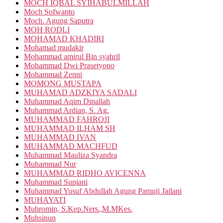
MOCH IQBAL SYIHABULMILLAH
Moch Sofwanto
Moch. Agung Saputra
MOH RODLI
MOHAMAD KHADIRI
Mohamad mudakir
Mohammad amirul Bin syahril
Mohammad Dwi Prasetyono
Mohammad Zenni
MOMONG MUSTAPA
MUHAMAD ADZKIYA SADALI
Muhammad Aqim Dinallah
Muhammad Ardian, S. Ag.
MUHAMMAD FAHROJI
MUHAMMAD ILHAM SH
MUHAMMAD IVAN
MUHAMMAD MACHFUD
Muhammad Mauliza Syandra
Muhammad Nur
MUHAMMAD RIDHO AVICENNA
Muhammad Supiani
Muhammad Yusuf Abdullah Agung Pamuji Jailani
MUHAYATI
Muhromin, S.Kep.Ners.,M.MKes.
Muhsinun