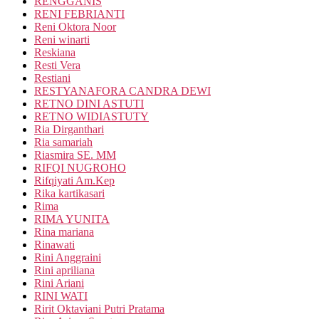
RENGGANIS
RENI FEBRIANTI
Reni Oktora Noor
Reni winarti
Reskiana
Resti Vera
Restiani
RESTYANAFORA CANDRA DEWI
RETNO DINI ASTUTI
RETNO WIDIASTUTY
Ria Dirganthari
Ria samariah
Riasmira SE. MM
RIFQI NUGROHO
Rifqiyati Am.Kep
Rika kartikasari
Rima
RIMA YUNITA
Rina mariana
Rinawati
Rini Anggraini
Rini apriliana
Rini Ariani
RINI WATI
Ririt Oktaviani Putri Pratama