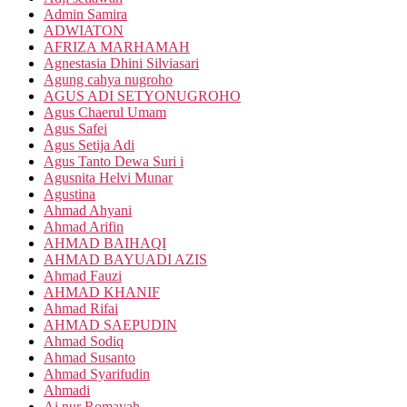
Admin Samira
ADWIATON
AFRIZA MARHAMAH
Agnestasia Dhini Silviasari
Agung cahya nugroho
AGUS ADI SETYONUGROHO
Agus Chaerul Umam
Agus Safei
Agus Setija Adi
Agus Tanto Dewa Suri i
Agusnita Helvi Munar
Agustina
Ahmad Ahyani
Ahmad Arifin
AHMAD BAIHAQI
AHMAD BAYUADI AZIS
Ahmad Fauzi
AHMAD KHANIF
Ahmad Rifai
AHMAD SAEPUDIN
Ahmad Sodiq
Ahmad Susanto
Ahmad Syarifudin
Ahmadi
Ai nur Romayah