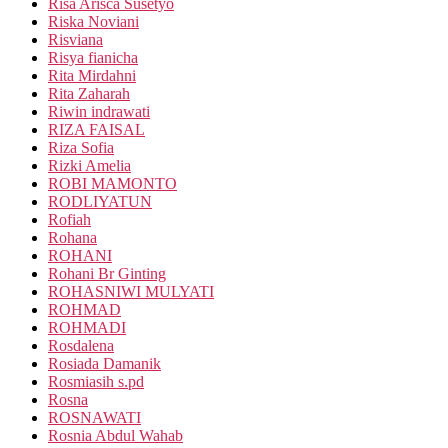
Risa Arisca Susetyo
Riska Noviani
Risviana
Risya fianicha
Rita Mirdahni
Rita Zaharah
Riwin indrawati
RIZA FAISAL
Riza Sofia
Rizki Amelia
ROBI MAMONTO
RODLIYATUN
Rofiah
Rohana
ROHANI
Rohani Br Ginting
ROHASNIWI MULYATI
ROHMAD
ROHMADI
Rosdalena
Rosiada Damanik
Rosmiasih s.pd
Rosna
ROSNAWATI
Rosnia Abdul Wahab