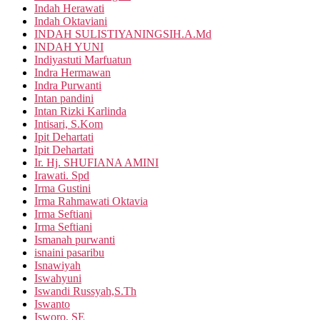
Indah Herawati
Indah Oktaviani
INDAH SULISTIYANINGSIH.A.Md
INDAH YUNI
Indiyastuti Marfuatun
Indra Hermawan
Indra Purwanti
Intan pandini
Intan Rizki Karlinda
Intisari, S.Kom
Ipit Dehartati
Ipit Dehartati
Ir. Hj. SHUFIANA AMINI
Irawati. Spd
Irma Gustini
Irma Rahmawati Oktavia
Irma Seftiani
Irma Seftiani
Ismanah purwanti
isnaini pasaribu
Isnawiyah
Iswahyuni
Iswandi Russyah,S.Th
Iswanto
Isworo, SE