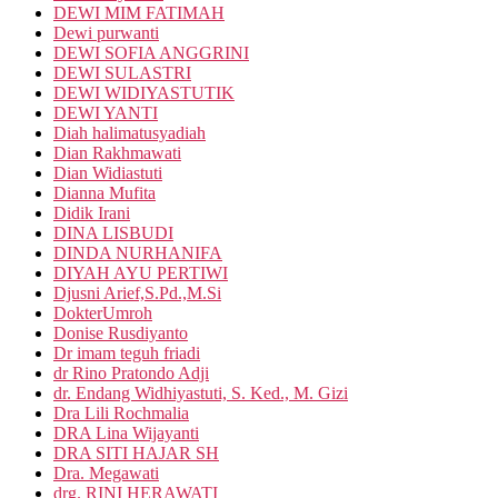
DEWI MIM FATIMAH
Dewi purwanti
DEWI SOFIA ANGGRINI
DEWI SULASTRI
DEWI WIDIYASTUTIK
DEWI YANTI
Diah halimatusyadiah
Dian Rakhmawati
Dian Widiastuti
Dianna Mufita
Didik Irani
DINA LISBUDI
DINDA NURHANIFA
DIYAH AYU PERTIWI
Djusni Arief,S.Pd.,M.Si
DokterUmroh
Donise Rusdiyanto
Dr imam teguh friadi
dr Rino Pratondo Adji
dr. Endang Widhiyastuti, S. Ked., M. Gizi
Dra Lili Rochmalia
DRA Lina Wijayanti
DRA SITI HAJAR SH
Dra. Megawati
drg. RINI HERAWATI