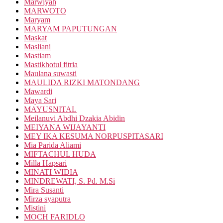
Marwiyah
MARWOTO
Maryam
MARYAM PAPUTUNGAN
Maskat
Masliani
Mastiam
Mastikhotul fitria
Maulana suwasti
MAULIDA RIZKI MATONDANG
Mawardi
Maya Sari
MAYUSNITAL
Meilanuvi Abdhi Dzakia Abidin
MEIYANA WIJAYANTI
MEY IKA KESUMA NORPUSPITASARI
Mia Parida Aliami
MIFTACHUL HUDA
Milla Hapsari
MINATI WIDIA
MINDREWATI, S. Pd. M.Si
Mira Susanti
Mirza syaputra
Mistini
MOCH FARIDLO