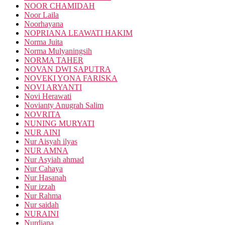
NOOR CHAMIDAH
Noor Laila
Noorhayana
NOPRIANA LEAWATI HAKIM
Norma Juita
Norma Mulyaningsih
NORMA TAHER
NOVAN DWI SAPUTRA
NOVEKI YONA FARISKA
NOVI ARYANTI
Novi Herawati
Novianty Anugrah Salim
NOVRITA
NUNING MURYATI
NUR AINI
Nur Aisyah ilyas
NUR AMNA
Nur Asyiah ahmad
Nur Cahaya
Nur Hasanah
Nur izzah
Nur Rahma
Nur saidah
NURAINI
Nurdiana