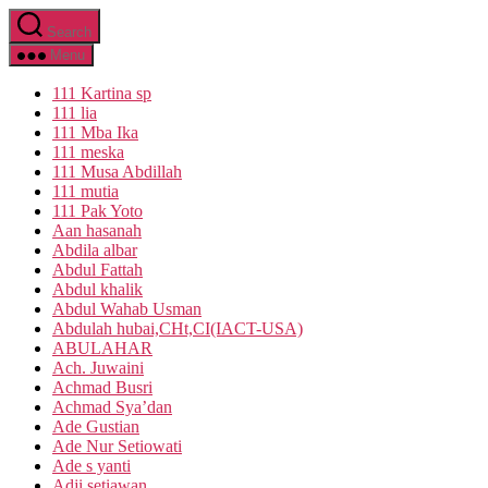
Skip
Search
to
the
Menu
content
111 Kartina sp
111 lia
111 Mba Ika
111 meska
111 Musa Abdillah
111 mutia
111 Pak Yoto
Aan hasanah
Abdila albar
Abdul Fattah
Abdul khalik
Abdul Wahab Usman
Abdulah hubai,CHt,CI(IACT-USA)
ABULAHAR
Ach. Juwaini
Achmad Busri
Achmad Sya’dan
Ade Gustian
Ade Nur Setiowati
Ade s yanti
Adji setiawan