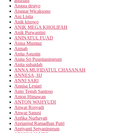
andriani
Angga destyo
Anggar Wicaksono
Ani Listia
Anik kisowo
ANIK MEGA KHOLIFAH
Anik Purwantini
ANINATUL FUAD
Anisa Mumtaz
Anisah
Anita Agustin
Anita Sri Puspitaningrum
Anita subaidah
ANNA MUFIDATUL CHASANAH
ANNESA, HJ
ANNI SARI
Annisa Lestari
Anto Teguh Santoso
Anton Himawan
ANTON WAHYUDI
Anwar Rosyadi
Anwar Sanusi
Apfika Nurhayati
Aprianijal Ramadhan Putri
Apriyanti Setyaningrum