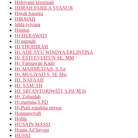
Hidriyatul khotimah
HIJRAH PARILA SYANUR
Hijrah Saputra
HIKMAH
hilda sylvana
Hindun
HJ HERAWATI
Hj napsiah
HJ THOHIRAH
Hj. ADE AYU WINDYA ERLINTINA
Hj. ESTI EVIATUN SE. MM
Hj. Fatmawati Kadir
Hj. MAHMUDAH, S.Ag
Hj. MULIYATI S, SE Msi
HJ. NAFAAH
HJ. SAM’AH
HJ. SRI ANTORIWATI, S.Pd, M.Si
Hj. Zubaidah
Hj.mariana,S.PD
Hj.Putri zulaikha siregar
Holanawiyah
Holila
HUSAIN MASSI
Husna Ad’hayani
HUSNI