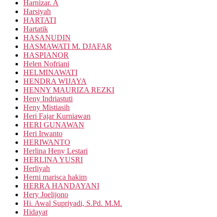
Harnizar. A
Harsiyah
HARTATI
Hartatik
HASANUDIN
HASMAWATI M. DJAFAR
HASPIANOR
Helen Nofriani
HELMINAWATI
HENDRA WIJAYA
HENNY MAURIZA REZKI
Heny Indriastuti
Heny Mistiasih
Heri Fajar Kurniawan
HERI GUNAWAN
Heri Irwanto
HERIWANTO
Herlina Heny Lestari
HERLINA YUSRI
Herliyah
Herni marisca hakim
HERRA HANDAYANI
Hery Joelijono
Hi. Awal Supriyadi, S.Pd. M.M.
Hidayat