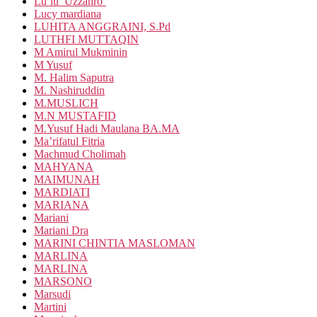
Lu’lu’ Uzzahro’
Lucy mardiana
LUHITA ANGGRAINI, S.Pd
LUTHFI MUTTAQIN
M Amirul Mukminin
M Yusuf
M. Halim Saputra
M. Nashiruddin
M.MUSLICH
M.N MUSTAFID
M.Yusuf Hadi Maulana BA.MA
Ma’rifatul Fitria
Machmud Cholimah
MAHYANA
MAIMUNAH
MARDIATI
MARIANA
Mariani
Mariani Dra
MARINI CHINTIA MASLOMAN
MARLINA
MARLINA
MARSONO
Marsudi
Martini