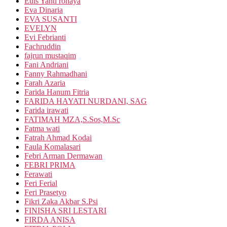
Euis Yanti rohaya
Eva Dinaria
EVA SUSANTI
EVELYN
Evi Febrianti
Fachruddin
fajrun mustaqim
Fani Andriani
Fanny Rahmadhani
Farah Azaria
Farida Hanum Fitria
FARIDA HAYATI NURDANI, SAG
Farida irawati
FATIMAH MZA,S.Sos,M.Sc
Fatma wati
Fatrah Ahmad Kodai
Faula Komalasari
Febri Arman Dermawan
FEBRI PRIMA
Ferawati
Feri Ferial
Feri Prasetyo
Fikri Zaka Akbar S.Psi
FINISHA SRI LESTARI
FIRDA ANISA