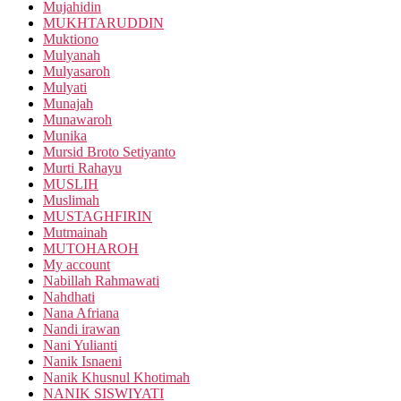
Mujahidin
MUKHTARUDDIN
Muktiono
Mulyanah
Mulyasaroh
Mulyati
Munajah
Munawaroh
Munika
Mursid Broto Setiyanto
Murti Rahayu
MUSLIH
Muslimah
MUSTAGHFIRIN
Mutmainah
MUTOHAROH
My account
Nabillah Rahmawati
Nahdhati
Nana Afriana
Nandi irawan
Nani Yulianti
Nanik Isnaeni
Nanik Khusnul Khotimah
NANIK SISWIYATI