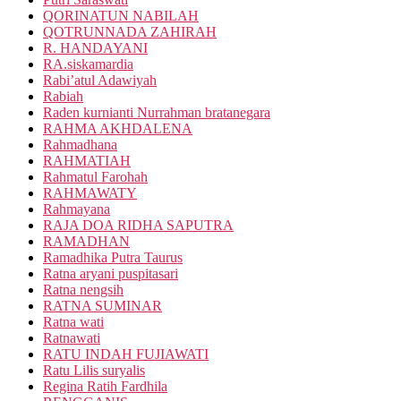
QORINATUN NABILAH
QOTRUNNADA ZAHIRAH
R. HANDAYANI
RA.siskamardia
Rabi’atul Adawiyah
Rabiah
Raden kurnianti Nurrahman bratanegara
RAHMA AKHDALENA
Rahmadhana
RAHMATIAH
Rahmatul Farohah
RAHMAWATY
Rahmayana
RAJA DOA RIDHA SAPUTRA
RAMADHAN
Ramadhika Putra Taurus
Ratna aryani puspitasari
Ratna nengsih
RATNA SUMINAR
Ratna wati
Ratnawati
RATU INDAH FUJIAWATI
Ratu Lilis suryalis
Regina Ratih Fardhila