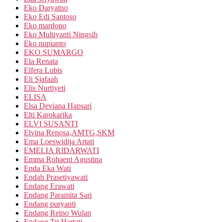
Eko Daryatno
Eko Edi Santoso
Eko mardono
Eko Multiyanti Ningsih
Eko nupianto
EKO SUMARGO
Ela Renata
Elfera Lubis
Eli Sjafaah
Elis Nurtiyeti
ELISA
Elsa Deviana Hapsari
Elti Karokarika
ELVI SUSANTI
Elvina Renosa,AMTG,SKM
Ema Loeswidija Artati
EMELIA RIDARWATI
Emma Rohaeni Agustina
Enda Eka Wati
Endah Prasetiyawati
Endang Erawati
Endang Paramita Sari
Endang puryanti
Endang Retno Wulan
Endang Tri Hartati