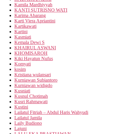
Kamila Mardhiyyah
KANTI SUTRISNO WATI
Karima Abarang
Karti Viera Apriantini
Kartikawati
Kartini
Kasmiati
Kemala Dewi S
KHAIRUL ASWANI
KHOMISAROH
Kiki Hayatun Nufus
Komyati
kosim
Kristiana wulansari
Kurniawan Subiantoro
Kurniawan widigdo
Kusniati
Kusnul Chotimah
Kusri Rahmawati
Kustini
Lailatul Fitriah – Abdul Haris Wahyudi
Lailatul Jamila
Laily Budiono
Lajuni
LALU EKA PRASTIAWAN