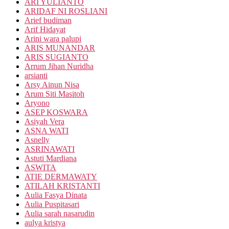
ARI YULIANTO
ARIDAF NI ROSLIANI
Arief budiman
Arif Hidayat
Arini wara palupi
ARIS MUNANDAR
ARIS SUGIANTO
Arrum Jihan Nuridha
arsianti
Arsy Ainun Nisa
Arum Siti Masitoh
Aryono
ASEP KOSWARA
Asiyah Vera
ASNA WATI
Asnelly
ASRINAWATI
Astuti Mardiana
ASWITA
ATIE DERMAWATY
ATILAH KRISTANTI
Aulia Fasya Dinata
Aulia Puspitasari
Aulia sarah nasarudin
aulya kristya