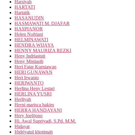
Harsiyah
HARTATI
Hartatik
HASANUDIN
HASMAWATI M. DJAFAR
HASPIANOR
Helen Nofriani
HELMINAWATI
HENDRA WIJAYA
HENNY MAURIZA REZKI
Heny Indriastuti
Heny Mistiasih
Heri Fajar Kurniawan
HERI GUNAWAN
Heri Irwanto
HERIWANTO
Herlina Heny Lestari
HERLINA YUSRI
Herliyah
Herni marisca hakim
HERRA HANDAYANI
Hery Joelijono
Hi. Awal Supriyadi, S.Pd. M.M.
Hidayat
Hidriyatul khotimah