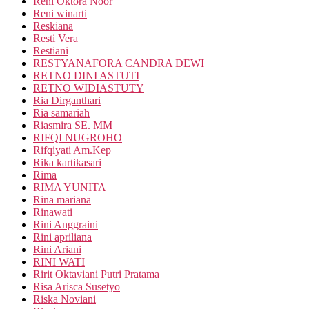
Reni Oktora Noor
Reni winarti
Reskiana
Resti Vera
Restiani
RESTYANAFORA CANDRA DEWI
RETNO DINI ASTUTI
RETNO WIDIASTUTY
Ria Dirganthari
Ria samariah
Riasmira SE. MM
RIFQI NUGROHO
Rifqiyati Am.Kep
Rika kartikasari
Rima
RIMA YUNITA
Rina mariana
Rinawati
Rini Anggraini
Rini apriliana
Rini Ariani
RINI WATI
Ririt Oktaviani Putri Pratama
Risa Arisca Susetyo
Riska Noviani