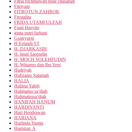
Fitria rochmawati nuur chasanah
Fitriyani
FITROTUN ZAHROK
Frestalita
FRIDA UTAMI ULFAH
Fuad Hasyim
ginta putri farhani
Gustryarni
H Erfandi ST
H. DJARKASIH
H. Igud Saepudin
H. MOCH SOLEHFUDIN
H. Winarno dan Ibu Yeni
Hadriyah
Hafizatus Salamah
HALIA
Halima Yahiji
Halimatus sa’diah
Halimatussa’diah
HANIFAH HANUM
HARDIYANTI
Hari Hendrawan
HARIANA
Harlinda Yunita
Harnizar. A