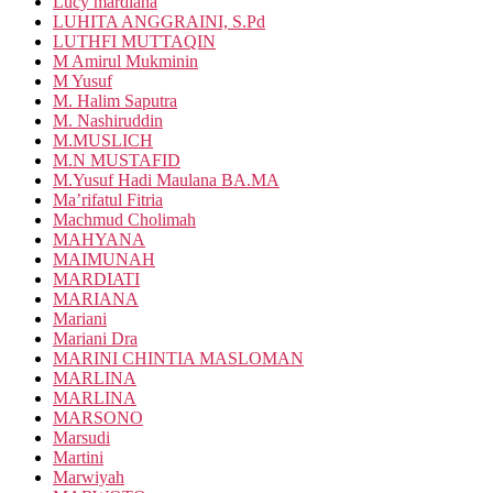
Lucy mardiana
LUHITA ANGGRAINI, S.Pd
LUTHFI MUTTAQIN
M Amirul Mukminin
M Yusuf
M. Halim Saputra
M. Nashiruddin
M.MUSLICH
M.N MUSTAFID
M.Yusuf Hadi Maulana BA.MA
Ma’rifatul Fitria
Machmud Cholimah
MAHYANA
MAIMUNAH
MARDIATI
MARIANA
Mariani
Mariani Dra
MARINI CHINTIA MASLOMAN
MARLINA
MARLINA
MARSONO
Marsudi
Martini
Marwiyah