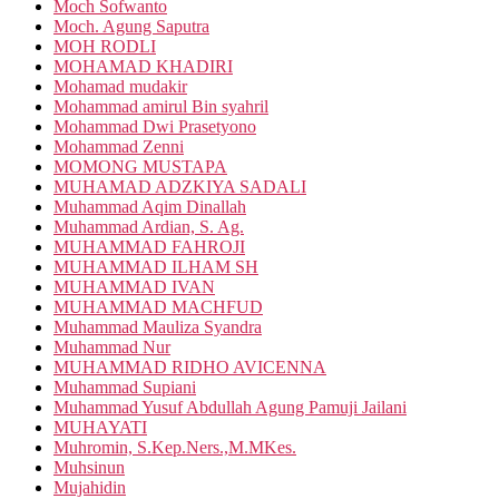
Moch Sofwanto
Moch. Agung Saputra
MOH RODLI
MOHAMAD KHADIRI
Mohamad mudakir
Mohammad amirul Bin syahril
Mohammad Dwi Prasetyono
Mohammad Zenni
MOMONG MUSTAPA
MUHAMAD ADZKIYA SADALI
Muhammad Aqim Dinallah
Muhammad Ardian, S. Ag.
MUHAMMAD FAHROJI
MUHAMMAD ILHAM SH
MUHAMMAD IVAN
MUHAMMAD MACHFUD
Muhammad Mauliza Syandra
Muhammad Nur
MUHAMMAD RIDHO AVICENNA
Muhammad Supiani
Muhammad Yusuf Abdullah Agung Pamuji Jailani
MUHAYATI
Muhromin, S.Kep.Ners.,M.MKes.
Muhsinun
Mujahidin