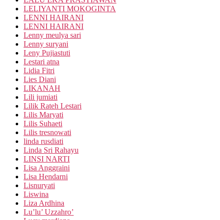
LELIYANTI MOKOGINTA
LENNI HAIRANI
LENNI HAIRANI
Lenny meulya sari
Lenny suryani
Leny Pujiastuti
Lestari atna
Lidia Fitri
Lies Diani
LIKANAH
Lili jumiati
Lilik Rateh Lestari
Lilis Maryati
Lilis Suhaeti
Lilis tresnowati
linda rusdiati
Linda Sri Rahayu
LINSI NARTI
Lisa Anggraini
Lisa Hendarni
Lisnuryati
Liswina
Liza Ardhina
Lu’lu’ Uzzahro’