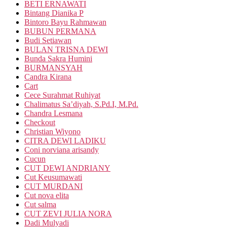
BETI ERNAWATI
Bintang Dianika P
Bintoro Bayu Rahmawan
BUBUN PERMANA
Budi Setiawan
BULAN TRISNA DEWI
Bunda Sakra Humini
BURMANSYAH
Candra Kirana
Cart
Cece Surahmat Ruhiyat
Chalimatus Sa’diyah, S.Pd.I, M.Pd.
Chandra Lesmana
Checkout
Christian Wiyono
CITRA DEWI LADIKU
Coni norviana arisandy
Cucun
CUT DEWI ANDRIANY
Cut Keusumawati
CUT MURDANI
Cut nova elita
Cut salma
CUT ZEVI JULIA NORA
Dadi Mulyadi