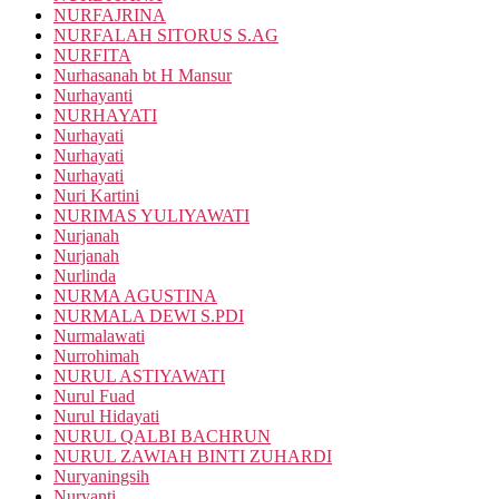
NURFAJRINA
NURFALAH SITORUS S.AG
NURFITA
Nurhasanah bt H Mansur
Nurhayanti
NURHAYATI
Nurhayati
Nurhayati
Nurhayati
Nuri Kartini
NURIMAS YULIYAWATI
Nurjanah
Nurjanah
Nurlinda
NURMA AGUSTINA
NURMALA DEWI S.PDI
Nurmalawati
Nurrohimah
NURUL ASTIYAWATI
Nurul Fuad
Nurul Hidayati
NURUL QALBI BACHRUN
NURUL ZAWIAH BINTI ZUHARDI
Nuryaningsih
Nuryanti