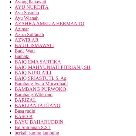
Ayong lianawati
AYU NURDITA
Ayu Sasmita
Ayu Wianah
AZAHRA AMELIA HERMANTO
Azimar
Aziza Sulfanah
AZWIR AR
BA’UT ISMAWATI
Bada Wati
Baihaki
BAIQ EMA SARTIKA
BAIQ MAHYUNIATI FITRIANI, SH
BAIQ NURLAILI
BAIQ SRIASTUTI, S. Ag
Bambang Iwan Murwohadi
BAMBANG PURWOKO
Bambang Wibisono
BARIZAL
BARLIANTA DJANO
Basa rudin
BASO B
BAYU BAHARUDDIN
Bd Sutrianah S.ST
berkah samira lampung