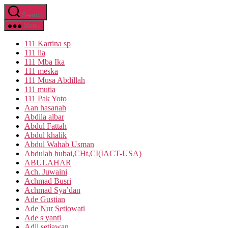
Skip
Search
to
the
Menu
content
111 Kartina sp
111 lia
111 Mba Ika
111 meska
111 Musa Abdillah
111 mutia
111 Pak Yoto
Aan hasanah
Abdila albar
Abdul Fattah
Abdul khalik
Abdul Wahab Usman
Abdulah hubai,CHt,CI(IACT-USA)
ABULAHAR
Ach. Juwaini
Achmad Busri
Achmad Sya’dan
Ade Gustian
Ade Nur Setiowati
Ade s yanti
Adji setiawan