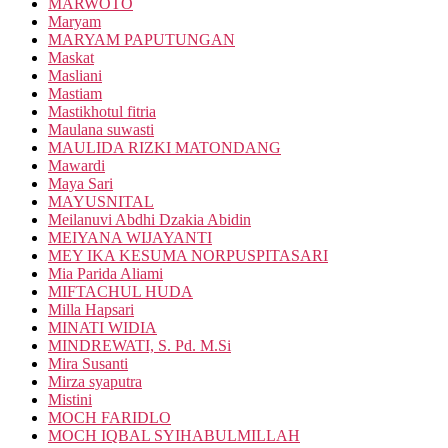
MARWOTO
Maryam
MARYAM PAPUTUNGAN
Maskat
Masliani
Mastiam
Mastikhotul fitria
Maulana suwasti
MAULIDA RIZKI MATONDANG
Mawardi
Maya Sari
MAYUSNITAL
Meilanuvi Abdhi Dzakia Abidin
MEIYANA WIJAYANTI
MEY IKA KESUMA NORPUSPITASARI
Mia Parida Aliami
MIFTACHUL HUDA
Milla Hapsari
MINATI WIDIA
MINDREWATI, S. Pd. M.Si
Mira Susanti
Mirza syaputra
Mistini
MOCH FARIDLO
MOCH IQBAL SYIHABULMILLAH