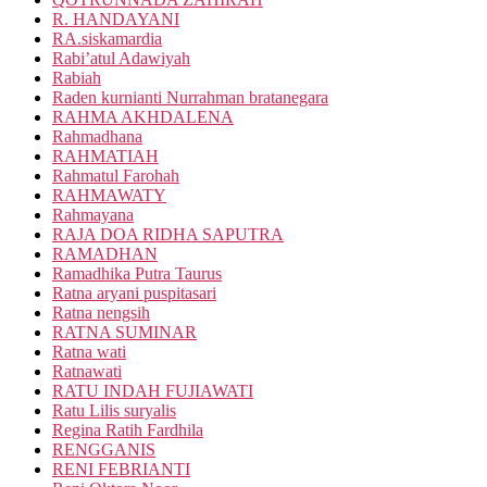
R. HANDAYANI
RA.siskamardia
Rabi’atul Adawiyah
Rabiah
Raden kurnianti Nurrahman bratanegara
RAHMA AKHDALENA
Rahmadhana
RAHMATIAH
Rahmatul Farohah
RAHMAWATY
Rahmayana
RAJA DOA RIDHA SAPUTRA
RAMADHAN
Ramadhika Putra Taurus
Ratna aryani puspitasari
Ratna nengsih
RATNA SUMINAR
Ratna wati
Ratnawati
RATU INDAH FUJIAWATI
Ratu Lilis suryalis
Regina Ratih Fardhila
RENGGANIS
RENI FEBRIANTI