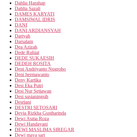
Dahlia Harahap
Dahlia Sazali
DAMES KARYATI
DAMSIWAL IDRIS
DANI
DANI ARDIANSYAH
Dariyah
Darsalam
Dea Azizah
Dede Ruhiat
DEDE SUKAESIH
DEDEH ROSITA
Deni Andriyanto Nugroho
Deni hermawanto
Deny Kartika
Desi Eka Putri
Desi Nur Setiawan
Desi susianingsih
Desriani
DESTRI SETOSARI
Devia Rizkha Gustharinda
Dewi Asma Roza
Dewi Handayani
DEWI MASLIMA SIREGAR
Dewi maya sari