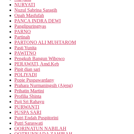
NURYATI
Nuzul Sabrina Saragih
Opah Masfufah
PANCA INDRA DEWI
Panglipuringtyas
PARNO
Partinah
PARTONO ALI MUHTAROM
Pasti Yunita
PAWITNO
Pengkuh Bangun Wibowo
PERAWATI, Amd.Keb
Pipit dian sari
POLIYADI
Popie Puspawardany
Prahara Nurmaningsih (Ajeng)
Prihatin Martini
Profilia Shinta
Puji Sri Rahayu
PURWANTI
PUSPA SARI
Putri Endah Puspitorini
Putri Saraswati
QORINATUN NABILAH
QOTRUNNADA ZAHIRAH