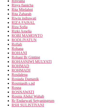
Risviana
Risya fianicha
Rita Mirdahni
Rita Zaharah
Riwin indrawati
RIZA FAISAL
Riza Sofia
Rizki Amelia
ROBI MAMONTO
RODLIYATUN
Rofiah
Rohana
ROHANI
Rohani Br Ginting
ROHASNIWI MULYATI
ROHMAD
ROHMADI
Rosdalena
Rosiada Damanik
Rosmiasih s.pd
Rosna
ROSNAWATI
Rosnia Abdul Wahab
Rr Endarwati Setyaningrum
RSH SULISTIYANI