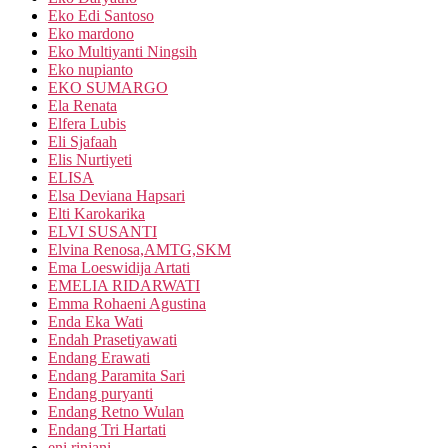
Eko Edi Santoso
Eko mardono
Eko Multiyanti Ningsih
Eko nupianto
EKO SUMARGO
Ela Renata
Elfera Lubis
Eli Sjafaah
Elis Nurtiyeti
ELISA
Elsa Deviana Hapsari
Elti Karokarika
ELVI SUSANTI
Elvina Renosa,AMTG,SKM
Ema Loeswidija Artati
EMELIA RIDARWATI
Emma Rohaeni Agustina
Enda Eka Wati
Endah Prasetiyawati
Endang Erawati
Endang Paramita Sari
Endang puryanti
Endang Retno Wulan
Endang Tri Hartati
eni rinjani