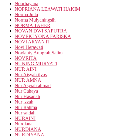
Noorhayana
NOPRIANA LEAWATI HAKIM
Norma Juita
Norma Mulyaningsih
NORMA TAHER
NOVAN DWI SAPUTRA
NOVEKI YONA FARISKA
NOVI ARYANTI
Novi Herawati
Novianty Anugrah Salim
NOVRITA
NUNING MURYATI
NUR AINI
Nur Aisyah ilyas
NUR AMNA
Nur Asyiah ahmad
Nur Cahaya
Nur Hasanah
Nur izzah
Nur Rahma
Nur saidah
NURAINI
Nurdiana
NURDIANA
NURDIYANA