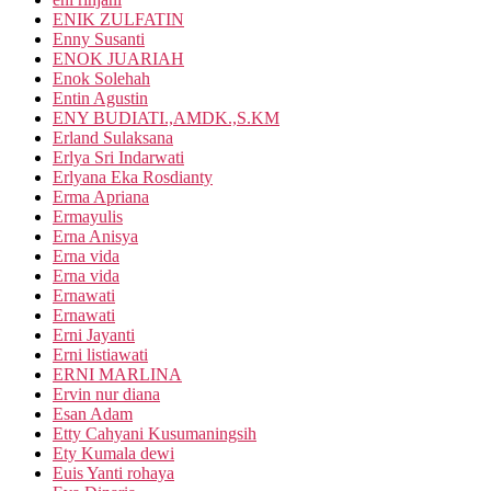
ENIK ZULFATIN
Enny Susanti
ENOK JUARIAH
Enok Solehah
Entin Agustin
ENY BUDIATI.,AMDK.,S.KM
Erland Sulaksana
Erlya Sri Indarwati
Erlyana Eka Rosdianty
Erma Apriana
Ermayulis
Erna Anisya
Erna vida
Erna vida
Ernawati
Ernawati
Erni Jayanti
Erni listiawati
ERNI MARLINA
Ervin nur diana
Esan Adam
Etty Cahyani Kusumaningsih
Ety Kumala dewi
Euis Yanti rohaya