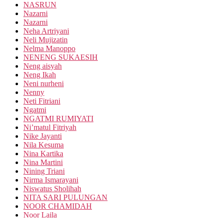
NASRUN
Nazarni
Nazarni
Neha Artriyani
Neli Mujizatin
Nelma Manoppo
NENENG SUKAESIH
Neng aisyah
Neng Ikah
Neni nurheni
Nenny
Neti Fitriani
Ngatmi
NGATMI RUMIYATI
Ni’matul Fitriyah
Nike Jayanti
Nila Kesuma
Nina Kartika
Nina Martini
Nining Triani
Nirma Ismarayani
Niswatus Sholihah
NITA SARI PULUNGAN
NOOR CHAMIDAH
Noor Laila