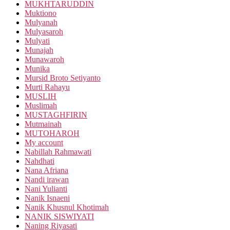
MUKHTARUDDIN
Muktiono
Mulyanah
Mulyasaroh
Mulyati
Munajah
Munawaroh
Munika
Mursid Broto Setiyanto
Murti Rahayu
MUSLIH
Muslimah
MUSTAGHFIRIN
Mutmainah
MUTOHAROH
My account
Nabillah Rahmawati
Nahdhati
Nana Afriana
Nandi irawan
Nani Yulianti
Nanik Isnaeni
Nanik Khusnul Khotimah
NANIK SISWIYATI
Naning Riyasati