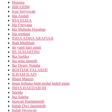
Huspira
IBRAHIM
Icus Setyowati
Ida Arafah
IDA ELIZA
Ida Fitriyana
Ida Malinda Harahap
Ida septiani
IDDA ADHA ARAFIAH
Ihah Muflihah
iin yanti hari astuti
IIS SUHARTINI
Ika Sartika
ika setia ningsih
Ike Deasy Natalia
IKHTIAR FALAKHI
ILHAM ILAFI
Ilham Manzis
Iman ferhana binti mohd fadzil muin
IMAS HAEDAROH
Imelda
Ina Saleha
Inawati Hartiningsih
Indah Dwi Jatningsih
Indah Herawati