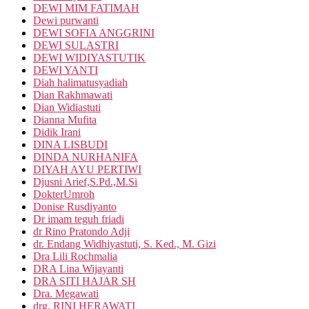
DEWI MIM FATIMAH
Dewi purwanti
DEWI SOFIA ANGGRINI
DEWI SULASTRI
DEWI WIDIYASTUTIK
DEWI YANTI
Diah halimatusyadiah
Dian Rakhmawati
Dian Widiastuti
Dianna Mufita
Didik Irani
DINA LISBUDI
DINDA NURHANIFA
DIYAH AYU PERTIWI
Djusni Arief,S.Pd.,M.Si
DokterUmroh
Donise Rusdiyanto
Dr imam teguh friadi
dr Rino Pratondo Adji
dr. Endang Widhiyastuti, S. Ked., M. Gizi
Dra Lili Rochmalia
DRA Lina Wijayanti
DRA SITI HAJAR SH
Dra. Megawati
drg. RINI HERAWATI