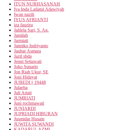
ITUN NURHASANAH
Iva Inda Lailatul Adawiyah
Iwan nazili
IYUS AFRIANTI
iza fauzira
Jahlela Sari, S. Ag.
Jamilah
Jarmiati
Jatmiko Indriyanto
Jauhar Asmara
Jazil sbda
Jenni Setiawati
Joko Sunarto
Jon Riah Ukur, SE
Joni Hidayat
JUBEDI || 19448
Julaeha
Juli Artati
JUMRIATI
Juni rochmawati
JUNIARDI
JUPRIADI HIBURAN
Jusmidar Husain
JUWITA SUWANDI
KADARUL AZMI