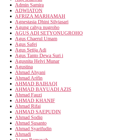
Admin Samira
ADWIATON
AFRIZA MARHAMAH
Agnestasia Dhini Silviasari
Agung cahya nugroho
AGUS ADI SETYONUGROHO
Agus Chaerul Umam
Agus Safei
Agus Setija Adi
Agus Tanto Dewa Suri i
Agusnita Helvi Munar
Agustina
Ahmad Ahyani
Ahmad Arifin
AHMAD BAIHAQI
AHMAD BAYUADI AZIS
Ahmad Fauzi
AHMAD KHANIF
Ahmad Rifai
AHMAD SAEPUDIN
Ahmad Sodiq
Ahmad Susanto
Ahmad Syarifudin
Ahmadi
Ai nur Romayah