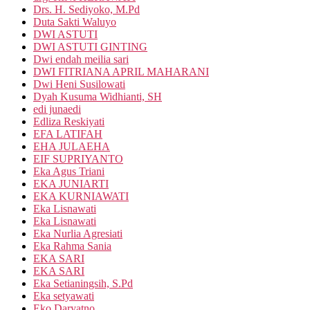
Drs. H. Sediyoko, M.Pd
Duta Sakti Waluyo
DWI ASTUTI
DWI ASTUTI GINTING
Dwi endah meilia sari
DWI FITRIANA APRIL MAHARANI
Dwi Heni Susilowati
Dyah Kusuma Widhianti, SH
edi junaedi
Edliza Reskiyati
EFA LATIFAH
EHA JULAEHA
EIF SUPRIYANTO
Eka Agus Triani
EKA JUNIARTI
EKA KURNIAWATI
Eka Lisnawati
Eka Lisnawati
Eka Nurlia Agresiati
Eka Rahma Sania
EKA SARI
EKA SARI
Eka Setianingsih, S.Pd
Eka setyawati
Eko Daryatno