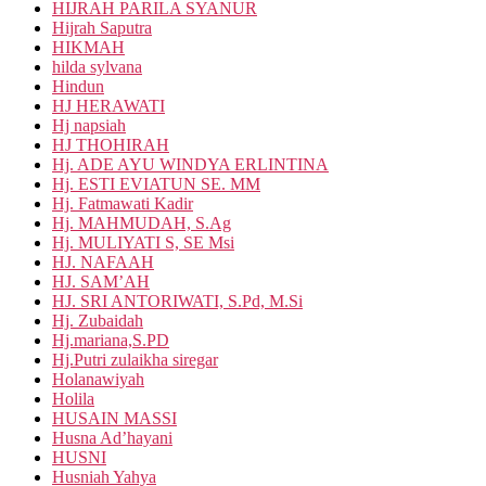
HIJRAH PARILA SYANUR
Hijrah Saputra
HIKMAH
hilda sylvana
Hindun
HJ HERAWATI
Hj napsiah
HJ THOHIRAH
Hj. ADE AYU WINDYA ERLINTINA
Hj. ESTI EVIATUN SE. MM
Hj. Fatmawati Kadir
Hj. MAHMUDAH, S.Ag
Hj. MULIYATI S, SE Msi
HJ. NAFAAH
HJ. SAM’AH
HJ. SRI ANTORIWATI, S.Pd, M.Si
Hj. Zubaidah
Hj.mariana,S.PD
Hj.Putri zulaikha siregar
Holanawiyah
Holila
HUSAIN MASSI
Husna Ad’hayani
HUSNI
Husniah Yahya