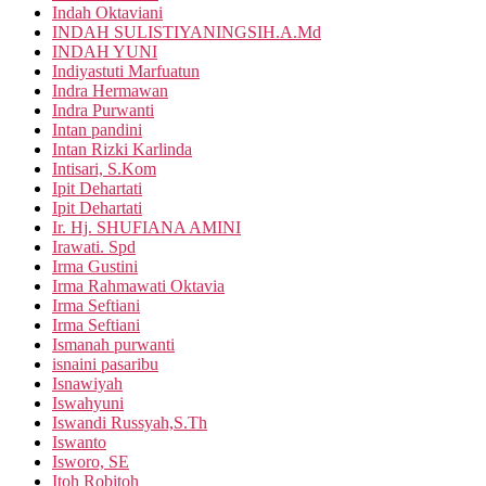
Indah Oktaviani
INDAH SULISTIYANINGSIH.A.Md
INDAH YUNI
Indiyastuti Marfuatun
Indra Hermawan
Indra Purwanti
Intan pandini
Intan Rizki Karlinda
Intisari, S.Kom
Ipit Dehartati
Ipit Dehartati
Ir. Hj. SHUFIANA AMINI
Irawati. Spd
Irma Gustini
Irma Rahmawati Oktavia
Irma Seftiani
Irma Seftiani
Ismanah purwanti
isnaini pasaribu
Isnawiyah
Iswahyuni
Iswandi Russyah,S.Th
Iswanto
Isworo, SE
Itoh Robitoh