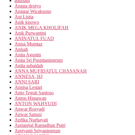
andriani
Angga destyo
Anggar Wicaksono
Ani Listia
Anik kisowo
ANIK MEGA KHOLIFAH
Anik Purwantini
ANINATUL FUAD
Anisa Mumtaz
Anisah
Anita Agustin
Anita Sri Puspitaningrum
Anita subaidah
ANNA MUFIDATUL CHASANAH
ANNESA, HJ
ANNI SARI
Annisa Lestari
Anto Teguh Santoso
Anton Himawan
ANTON WAHYUDI
Anwar Rosyadi
Anwar Sanusi
Apfika Nurhayati
Aprianijal Ramadhan Putri
Apriyanti Setyaningrum