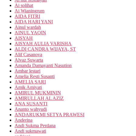
Ai solihat
Ai Wianingrum
AIDA FITRI
AIDA HARI YANI
Ainul wardah
AINUL YAQIN
AISYAH
AISYAH AULIA VARISHA
ALDI CANDRA WIJAYA, ST
Alif Casanova
Alvaz Suwarta
Amanda Damayanti Nasution
Ambar lestari
Amelia Resti Susanti
AMELIA SARI
Amik Amiyati
AMIRUL MUKMININ
AMIRULLAH AL AZIZ
ANA SUSANTI
Ananto wahyudi
ANDARUKMI SETYA PRAWESI
Anderina
Andi Sukma Perdana
Andi sukmawati