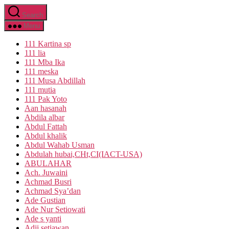
Skip
Search
to
the
Menu
content
111 Kartina sp
111 lia
111 Mba Ika
111 meska
111 Musa Abdillah
111 mutia
111 Pak Yoto
Aan hasanah
Abdila albar
Abdul Fattah
Abdul khalik
Abdul Wahab Usman
Abdulah hubai,CHt,CI(IACT-USA)
ABULAHAR
Ach. Juwaini
Achmad Busri
Achmad Sya’dan
Ade Gustian
Ade Nur Setiowati
Ade s yanti
Adji setiawan