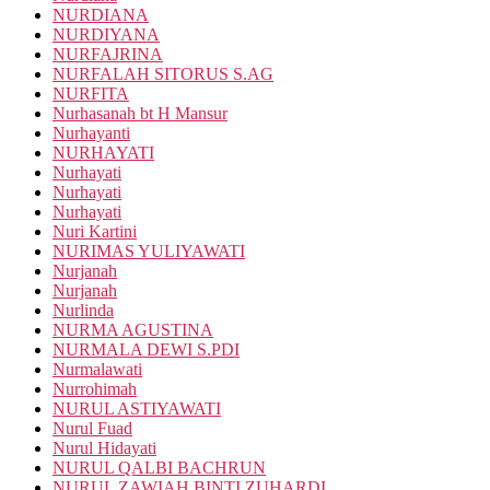
NURDIANA
NURDIYANA
NURFAJRINA
NURFALAH SITORUS S.AG
NURFITA
Nurhasanah bt H Mansur
Nurhayanti
NURHAYATI
Nurhayati
Nurhayati
Nurhayati
Nuri Kartini
NURIMAS YULIYAWATI
Nurjanah
Nurjanah
Nurlinda
NURMA AGUSTINA
NURMALA DEWI S.PDI
Nurmalawati
Nurrohimah
NURUL ASTIYAWATI
Nurul Fuad
Nurul Hidayati
NURUL QALBI BACHRUN
NURUL ZAWIAH BINTI ZUHARDI