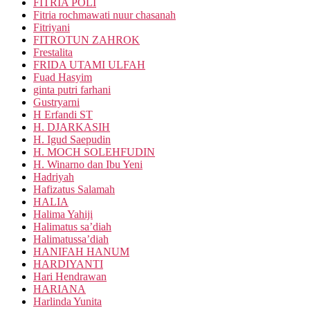
FITRIA POLI
Fitria rochmawati nuur chasanah
Fitriyani
FITROTUN ZAHROK
Frestalita
FRIDA UTAMI ULFAH
Fuad Hasyim
ginta putri farhani
Gustryarni
H Erfandi ST
H. DJARKASIH
H. Igud Saepudin
H. MOCH SOLEHFUDIN
H. Winarno dan Ibu Yeni
Hadriyah
Hafizatus Salamah
HALIA
Halima Yahiji
Halimatus sa’diah
Halimatussa’diah
HANIFAH HANUM
HARDIYANTI
Hari Hendrawan
HARIANA
Harlinda Yunita