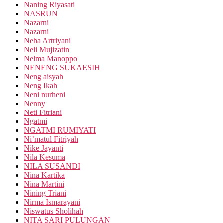
Naning Riyasati
NASRUN
Nazarni
Nazarni
Neha Artriyani
Neli Mujizatin
Nelma Manoppo
NENENG SUKAESIH
Neng aisyah
Neng Ikah
Neni nurheni
Nenny
Neti Fitriani
Ngatmi
NGATMI RUMIYATI
Ni’matul Fitriyah
Nike Jayanti
Nila Kesuma
NILA SUSANDI
Nina Kartika
Nina Martini
Nining Triani
Nirma Ismarayani
Niswatus Sholihah
NITA SARI PULUNGAN