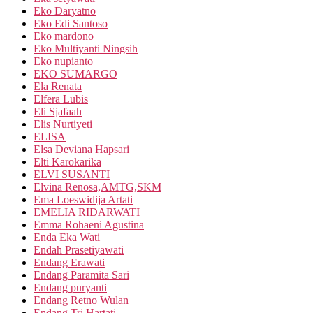
Eko Daryatno
Eko Edi Santoso
Eko mardono
Eko Multiyanti Ningsih
Eko nupianto
EKO SUMARGO
Ela Renata
Elfera Lubis
Eli Sjafaah
Elis Nurtiyeti
ELISA
Elsa Deviana Hapsari
Elti Karokarika
ELVI SUSANTI
Elvina Renosa,AMTG,SKM
Ema Loeswidija Artati
EMELIA RIDARWATI
Emma Rohaeni Agustina
Enda Eka Wati
Endah Prasetiyawati
Endang Erawati
Endang Paramita Sari
Endang puryanti
Endang Retno Wulan
Endang Tri Hartati