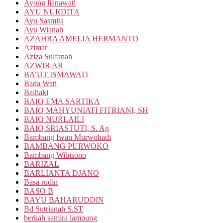
Ayong lianawati
AYU NURDITA
Ayu Sasmita
Ayu Wianah
AZAHRA AMELIA HERMANTO
Azimar
Aziza Sulfanah
AZWIR AR
BA’UT ISMAWATI
Bada Wati
Baihaki
BAIQ EMA SARTIKA
BAIQ MAHYUNIATI FITRIANI, SH
BAIQ NURLAILI
BAIQ SRIASTUTI, S. Ag
Bambang Iwan Murwohadi
BAMBANG PURWOKO
Bambang Wibisono
BARIZAL
BARLIANTA DJANO
Basa rudin
BASO B
BAYU BAHARUDDIN
Bd Sutrianah S.ST
berkah samira lampung