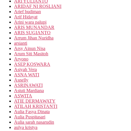
ARI YULIANTO
ARIDAF NI ROSLIANI
Arief budiman
Arif Hidayat
Arini wara palupi
ARIS MUNANDAR
ARIS SUGIANTO
Arrum Jihan Nuridha
arsianti
Arsy Ainun Nisa
Arum Siti Masitoh
Aryono
ASEP KOSWARA
Asiyah Vera
ASNA WATI
Asnelly
ASRINAWATI
Astuti Mardiana
ASWITA
ATIE DERMAWATY
ATILAH KRISTANTI
Aulia Fasya Dinata
Aulia Puspitasari
Aulia sarah nasarudin
aulya kristya