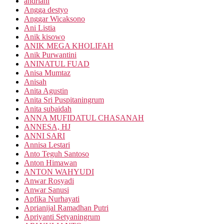
andriani
Angga destyo
Anggar Wicaksono
Ani Listia
Anik kisowo
ANIK MEGA KHOLIFAH
Anik Purwantini
ANINATUL FUAD
Anisa Mumtaz
Anisah
Anita Agustin
Anita Sri Puspitaningrum
Anita subaidah
ANNA MUFIDATUL CHASANAH
ANNESA, HJ
ANNI SARI
Annisa Lestari
Anto Teguh Santoso
Anton Himawan
ANTON WAHYUDI
Anwar Rosyadi
Anwar Sanusi
Apfika Nurhayati
Aprianijal Ramadhan Putri
Apriyanti Setyaningrum