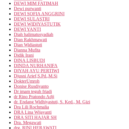
DEWI MIM FATIMAH
Dewi purwanti
DEWI SOFIA ANGGRINI
DEWI SULASTRI
DEWI WIDIYASTUTIK
DEWI YANTI
Diah halimatusyadiah
Dian Rakhmawati
Dian Widiastuti
Dianna Mufita
Didik Irani
DINA LISBUDI
DINDA NURHANIFA
DIYAH AYU PERTIWI
Djusni Arief,S.Pd.,M.Si
DokterUmroh
Donise Rusdiyanto
Dr imam teguh friadi
dr Rino Pratondo Adji
dr. Endang Widhiyastuti, S. Ked., M. Gizi
Dra Lili Rochmalia
DRA Lina Wijayanti
DRA SITI HAJAR SH
Dra. Megawati
drg. RINI HERAWATI