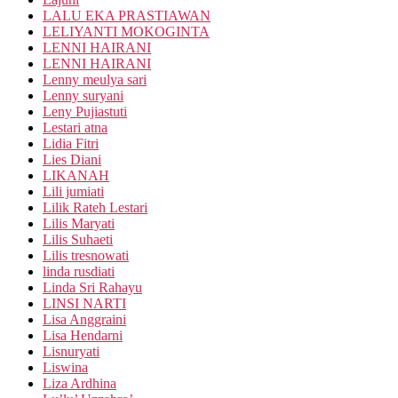
LALU EKA PRASTIAWAN
LELIYANTI MOKOGINTA
LENNI HAIRANI
LENNI HAIRANI
Lenny meulya sari
Lenny suryani
Leny Pujiastuti
Lestari atna
Lidia Fitri
Lies Diani
LIKANAH
Lili jumiati
Lilik Rateh Lestari
Lilis Maryati
Lilis Suhaeti
Lilis tresnowati
linda rusdiati
Linda Sri Rahayu
LINSI NARTI
Lisa Anggraini
Lisa Hendarni
Lisnuryati
Liswina
Liza Ardhina