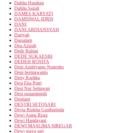
Dahlia Harahap
Dahlia Sazali
DAMES KARYATI
DAMSIWAL IDRIS
DANI
DANI ARDIANSYAH
Dariyah
Darsalam
Dea Azizah
Dede Ruhiat
DEDE SUKAESIH
DEDEH ROSITA
Deni Andriyanto Nugroho
Deni hermawanto
Deny Kartika
Desi Eka Putri
Desi Nur Setiawan
Desi susianingsih
Desriani
DESTRI SETOSARI
Devia Rizkha Gustharinda
Dewi Asma Roza
Dewi Handayani
DEWI MASLIMA SIREGAR
Dewi maya sari