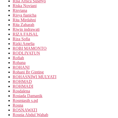
Risa Arisca Susetyo
Riska Noviani
Risviana
Risya fianicha
Rita Mirdahni
Rita Zaharah
Riwin indrawati
RIZA FAISAL
Riza Sofia
Rizki Amelia
ROBI MAMONTO
RODLIYATUN
Rofiah
Rohana
ROHANI
Rohani Br Ginting
ROHASNIWI MULYATI
ROHMAD
ROHMADI
Rosdalena
Rosiada Damanik
Rosmiasih s.pd
Rosna
ROSNAWATI
Rosnia Abdul Wahab