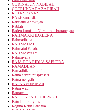
QORINATUN NABILAH
QOTRUNNADA ZAHIRAH
R. HANDAYANI
RA.siskamardia
Rabi’atul Adawiyah
Rabiah
Raden kurnianti Nurrahman bratanegara
RAHMA AKHDALENA
Rahmadhana
RAHMATIAH
Rahmatul Farohah
RAHMAWATY
Rahmayana
RAJA DOA RIDHA SAPUTRA
RAMADHAN
Ramadhika Putra Taurus
Ratna aryani puspitasari
Ratna nengsih
RATNA SUMINAR
Ratna wati
Ratnawati
RATU INDAH FUJIAWATI
Ratu Lilis suryalis
Regina Ratih Fardhila