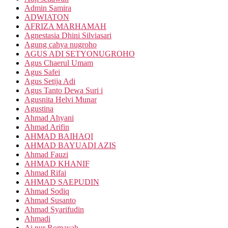
Admin Samira
ADWIATON
AFRIZA MARHAMAH
Agnestasia Dhini Silviasari
Agung cahya nugroho
AGUS ADI SETYONUGROHO
Agus Chaerul Umam
Agus Safei
Agus Setija Adi
Agus Tanto Dewa Suri i
Agusnita Helvi Munar
Agustina
Ahmad Ahyani
Ahmad Arifin
AHMAD BAIHAQI
AHMAD BAYUADI AZIS
Ahmad Fauzi
AHMAD KHANIF
Ahmad Rifai
AHMAD SAEPUDIN
Ahmad Sodiq
Ahmad Susanto
Ahmad Syarifudin
Ahmadi
Ai nur Romayah