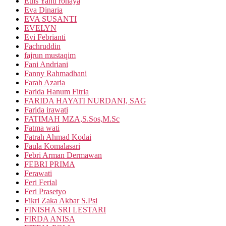
Euis Yanti rohaya
Eva Dinaria
EVA SUSANTI
EVELYN
Evi Febrianti
Fachruddin
fajrun mustaqim
Fani Andriani
Fanny Rahmadhani
Farah Azaria
Farida Hanum Fitria
FARIDA HAYATI NURDANI, SAG
Farida irawati
FATIMAH MZA,S.Sos,M.Sc
Fatma wati
Fatrah Ahmad Kodai
Faula Komalasari
Febri Arman Dermawan
FEBRI PRIMA
Ferawati
Feri Ferial
Feri Prasetyo
Fikri Zaka Akbar S.Psi
FINISHA SRI LESTARI
FIRDA ANISA