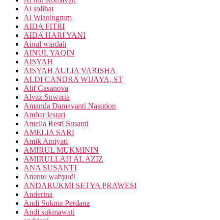
Ai solihat
Ai Wianingrum
AIDA FITRI
AIDA HARI YANI
Ainul wardah
AINUL YAQIN
AISYAH
AISYAH AULIA VARISHA
ALDI CANDRA WIJAYA, ST
Alif Casanova
Alvaz Suwarta
Amanda Damayanti Nasution
Ambar lestari
Amelia Resti Susanti
AMELIA SARI
Amik Amiyati
AMIRUL MUKMININ
AMIRULLAH AL AZIZ
ANA SUSANTI
Ananto wahyudi
ANDARUKMI SETYA PRAWESI
Anderina
Andi Sukma Perdana
Andi sukmawati