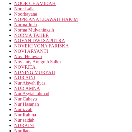
NOOR CHAMIDAH
Noor Laila
Noorhayana
NOPRIANA LEAWATI HAKIM
Norma Juita
Norma Mulyaningsih
NORMA TAHER
NOVAN DWI SAPUTRA
NOVEKI YONA FARISKA
NOVI ARYANTI
Novi Herawati
Novianty Anugrah Salim
NOVRITA
NUNING MURYATI
NUR AINI
Nur Aisyah ilyas
NUR AMNA
Nur Asyiah ahmad
Nur Cahaya
Nur Hasanah
Nur izzah
Nur Rahma
Nur saidah
NURAINI
Nurdiana