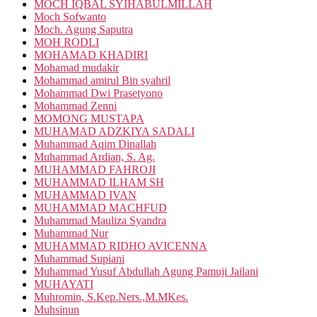
MOCH IQBAL SYIHABULMILLAH
Moch Sofwanto
Moch. Agung Saputra
MOH RODLI
MOHAMAD KHADIRI
Mohamad mudakir
Mohammad amirul Bin syahril
Mohammad Dwi Prasetyono
Mohammad Zenni
MOMONG MUSTAPA
MUHAMAD ADZKIYA SADALI
Muhammad Aqim Dinallah
Muhammad Ardian, S. Ag.
MUHAMMAD FAHROJI
MUHAMMAD ILHAM SH
MUHAMMAD IVAN
MUHAMMAD MACHFUD
Muhammad Mauliza Syandra
Muhammad Nur
MUHAMMAD RIDHO AVICENNA
Muhammad Supiani
Muhammad Yusuf Abdullah Agung Pamuji Jailani
MUHAYATI
Muhromin, S.Kep.Ners.,M.MKes.
Muhsinun