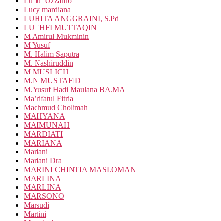
Lu’lu’ Uzzahro’
Lucy mardiana
LUHITA ANGGRAINI, S.Pd
LUTHFI MUTTAQIN
M Amirul Mukminin
M Yusuf
M. Halim Saputra
M. Nashiruddin
M.MUSLICH
M.N MUSTAFID
M.Yusuf Hadi Maulana BA.MA
Ma’rifatul Fitria
Machmud Cholimah
MAHYANA
MAIMUNAH
MARDIATI
MARIANA
Mariani
Mariani Dra
MARINI CHINTIA MASLOMAN
MARLINA
MARLINA
MARSONO
Marsudi
Martini