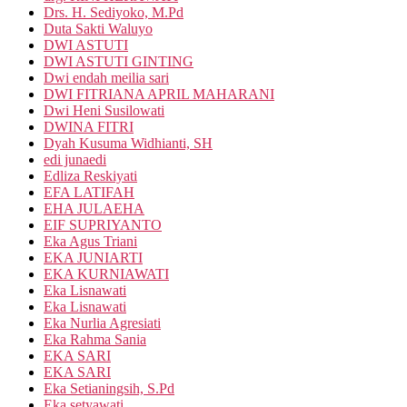
Drs. H. Sediyoko, M.Pd
Duta Sakti Waluyo
DWI ASTUTI
DWI ASTUTI GINTING
Dwi endah meilia sari
DWI FITRIANA APRIL MAHARANI
Dwi Heni Susilowati
DWINA FITRI
Dyah Kusuma Widhianti, SH
edi junaedi
Edliza Reskiyati
EFA LATIFAH
EHA JULAEHA
EIF SUPRIYANTO
Eka Agus Triani
EKA JUNIARTI
EKA KURNIAWATI
Eka Lisnawati
Eka Lisnawati
Eka Nurlia Agresiati
Eka Rahma Sania
EKA SARI
EKA SARI
Eka Setianingsih, S.Pd
Eka setyawati