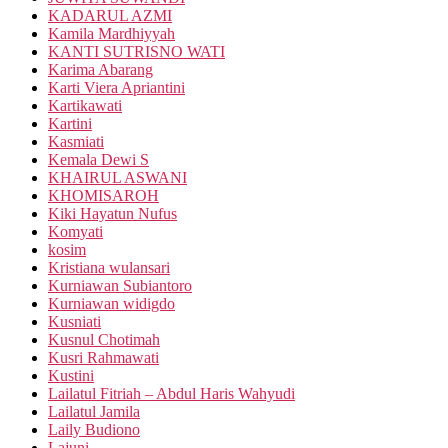
KADARUL AZMI
Kamila Mardhiyyah
KANTI SUTRISNO WATI
Karima Abarang
Karti Viera Apriantini
Kartikawati
Kartini
Kasmiati
Kemala Dewi S
KHAIRUL ASWANI
KHOMISAROH
Kiki Hayatun Nufus
Komyati
kosim
Kristiana wulansari
Kurniawan Subiantoro
Kurniawan widigdo
Kusniati
Kusnul Chotimah
Kusri Rahmawati
Kustini
Lailatul Fitriah – Abdul Haris Wahyudi
Lailatul Jamila
Laily Budiono
Lajuni