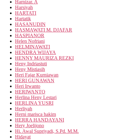
Harnizar. A
Harsiyah
HARTATI
Hartatik
HASANUDIN
HASMAWATI M. DJAFAR
HASPIANOR
Helen Nofriani
HELMINAWATI
HENDRA WIJAYA
HENNY MAURIZA REZKI
Heny Indriastuti
Heny Mistiasih
Heri Fajar Kurniawan
HERI GUNAWAN
Heri Irwanto
HERIWANTO
Herlina Heny Lestari
HERLINA YUSRI
Herliyah
Herni marisca hakim
HERRA HANDAYANI
Hery Joelijono
Hi. Awal Supriyadi, S.Pd. M.M.
Hidayat