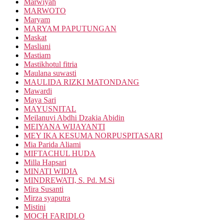
Marwiyah
MARWOTO
Maryam
MARYAM PAPUTUNGAN
Maskat
Masliani
Mastiam
Mastikhotul fitria
Maulana suwasti
MAULIDA RIZKI MATONDANG
Mawardi
Maya Sari
MAYUSNITAL
Meilanuvi Abdhi Dzakia Abidin
MEIYANA WIJAYANTI
MEY IKA KESUMA NORPUSPITASARI
Mia Parida Aliami
MIFTACHUL HUDA
Milla Hapsari
MINATI WIDIA
MINDREWATI, S. Pd. M.Si
Mira Susanti
Mirza syaputra
Mistini
MOCH FARIDLO