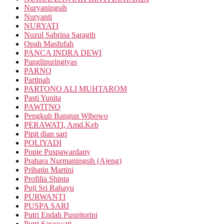
Nuryaningsih
Nuryanti
NURYATI
Nuzul Sabrina Saragih
Opah Masfufah
PANCA INDRA DEWI
Panglipuringtyas
PARNO
Partinah
PARTONO ALI MUHTAROM
Pasti Yunita
PAWITNO
Pengkuh Bangun Wibowo
PERAWATI, Amd.Keb
Pipit dian sari
POLIYADI
Popie Puspawardany
Prahara Nurmaningsih (Ajeng)
Prihatin Martini
Profilia Shinta
Puji Sri Rahayu
PURWANTI
PUSPA SARI
Putri Endah Puspitorini
Putri Saraswati