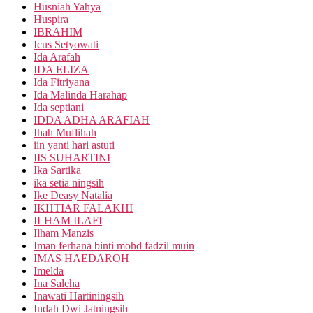
Husniah Yahya
Huspira
IBRAHIM
Icus Setyowati
Ida Arafah
IDA ELIZA
Ida Fitriyana
Ida Malinda Harahap
Ida septiani
IDDA ADHA ARAFIAH
Ihah Muflihah
iin yanti hari astuti
IIS SUHARTINI
Ika Sartika
ika setia ningsih
Ike Deasy Natalia
IKHTIAR FALAKHI
ILHAM ILAFI
Ilham Manzis
Iman ferhana binti mohd fadzil muin
IMAS HAEDAROH
Imelda
Ina Saleha
Inawati Hartiningsih
Indah Dwi Jatningsih