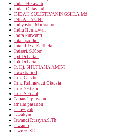
Indah Herawati
Indah Oktaviani
INDAH SULISTIYANINGSIH.A.Md
INDAH YUNI
Indiyastuti Marfuatun
Indra Hermawan
Indra Purwanti
Intan pandini
Intan Rizki Karlinda
Intisari, S.Kom
Ipit Dehartati
Ipit Dehartati
Ir. Hj. SHUFIANA AMINI
Irawati. Spd
Irma Gustini
Irma Rahmawati Oktavia
Irma Seftiani
Irma Seftiani
Ismanah purwanti
isnaini pasaribu
Isnawiyah
Iswahyuni
Iswandi Russyah,S.Th
Iswanto
Isworo, SE