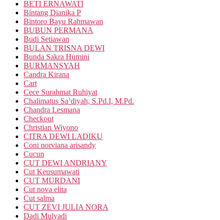
BETI ERNAWATI
Bintang Dianika P
Bintoro Bayu Rahmawan
BUBUN PERMANA
Budi Setiawan
BULAN TRISNA DEWI
Bunda Sakra Humini
BURMANSYAH
Candra Kirana
Cart
Cece Surahmat Ruhiyat
Chalimatus Sa’diyah, S.Pd.I, M.Pd.
Chandra Lesmana
Checkout
Christian Wiyono
CITRA DEWI LADIKU
Coni norviana arisandy
Cucun
CUT DEWI ANDRIANY
Cut Keusumawati
CUT MURDANI
Cut nova elita
Cut salma
CUT ZEVI JULIA NORA
Dadi Mulyadi