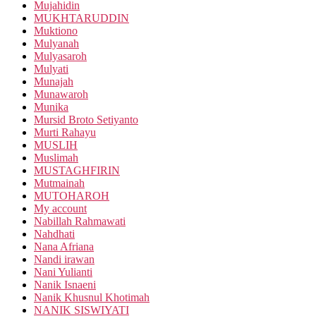
Mujahidin
MUKHTARUDDIN
Muktiono
Mulyanah
Mulyasaroh
Mulyati
Munajah
Munawaroh
Munika
Mursid Broto Setiyanto
Murti Rahayu
MUSLIH
Muslimah
MUSTAGHFIRIN
Mutmainah
MUTOHAROH
My account
Nabillah Rahmawati
Nahdhati
Nana Afriana
Nandi irawan
Nani Yulianti
Nanik Isnaeni
Nanik Khusnul Khotimah
NANIK SISWIYATI