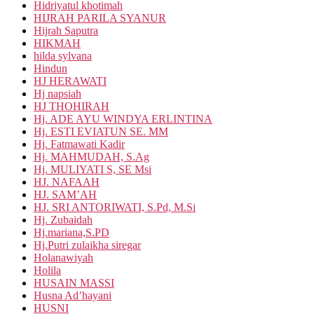
Hidriyatul khotimah
HIJRAH PARILA SYANUR
Hijrah Saputra
HIKMAH
hilda sylvana
Hindun
HJ HERAWATI
Hj napsiah
HJ THOHIRAH
Hj. ADE AYU WINDYA ERLINTINA
Hj. ESTI EVIATUN SE. MM
Hj. Fatmawati Kadir
Hj. MAHMUDAH, S.Ag
Hj. MULIYATI S, SE Msi
HJ. NAFAAH
HJ. SAM’AH
HJ. SRI ANTORIWATI, S.Pd, M.Si
Hj. Zubaidah
Hj.mariana,S.PD
Hj.Putri zulaikha siregar
Holanawiyah
Holila
HUSAIN MASSI
Husna Ad’hayani
HUSNI