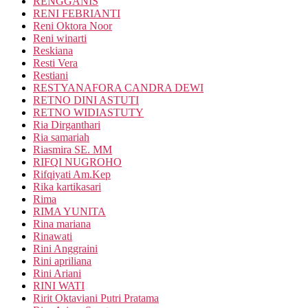
RENGGANIS
RENI FEBRIANTI
Reni Oktora Noor
Reni winarti
Reskiana
Resti Vera
Restiani
RESTYANAFORA CANDRA DEWI
RETNO DINI ASTUTI
RETNO WIDIASTUTY
Ria Dirganthari
Ria samariah
Riasmira SE. MM
RIFQI NUGROHO
Rifqiyati Am.Kep
Rika kartikasari
Rima
RIMA YUNITA
Rina mariana
Rinawati
Rini Anggraini
Rini apriliana
Rini Ariani
RINI WATI
Ririt Oktaviani Putri Pratama