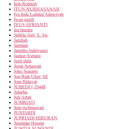
Itoh Robitoh
ITUN NURHASANAH
Iva Inda Lailatul Adawiyah
Iwan nazili
IYUS AFRIANTI
iza fauzira
Jahlela Sari, S. Ag.
Jamilah
Jarmiati
Jatmiko Indriyanto
Jauhar Asmara
Jazil sbda
Jenni Setiawati
Joko Sunarto
Jon Riah Ukur, SE
Joni Hidayat
JUBEDI || 19448
Julaeha
Juli Artati
JUMRIATI
Juni rochmawati
JUNIARDI
JUPRIADI HIBURAN
Jusmidar Husain
JUWITA SUWANDI