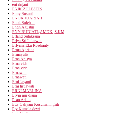
eni rinjani
ENIK ZULFATIN
Enny Susanti
ENOK JUARIAH
Enok Solehah
Entin Agustin
ENY BUDIATI.,AMDK.,S.KM
Erland Sulaksana
Erlya Sri Indarwati
Erlyana Eka Rosdianty
Erma Apriana
Ermayulis
Erna Anisya
Erna vida
Erna vida
Ernawati
Ernawati
Erni Jayanti
Erni listiawati
ERNI MARLINA
Ervin nur diana
Esan Adam
Etty Cahyani Kusumaningsih
Ety Kumala dewi