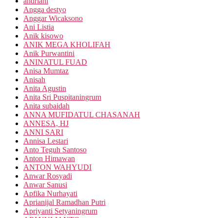
andriani
Angga destyo
Anggar Wicaksono
Ani Listia
Anik kisowo
ANIK MEGA KHOLIFAH
Anik Purwantini
ANINATUL FUAD
Anisa Mumtaz
Anisah
Anita Agustin
Anita Sri Puspitaningrum
Anita subaidah
ANNA MUFIDATUL CHASANAH
ANNESA, HJ
ANNI SARI
Annisa Lestari
Anto Teguh Santoso
Anton Himawan
ANTON WAHYUDI
Anwar Rosyadi
Anwar Sanusi
Apfika Nurhayati
Aprianijal Ramadhan Putri
Apriyanti Setyaningrum