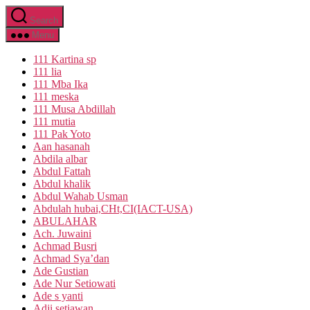
Skip
Search
to
the
Menu
content
111 Kartina sp
111 lia
111 Mba Ika
111 meska
111 Musa Abdillah
111 mutia
111 Pak Yoto
Aan hasanah
Abdila albar
Abdul Fattah
Abdul khalik
Abdul Wahab Usman
Abdulah hubai,CHt,CI(IACT-USA)
ABULAHAR
Ach. Juwaini
Achmad Busri
Achmad Sya’dan
Ade Gustian
Ade Nur Setiowati
Ade s yanti
Adji setiawan