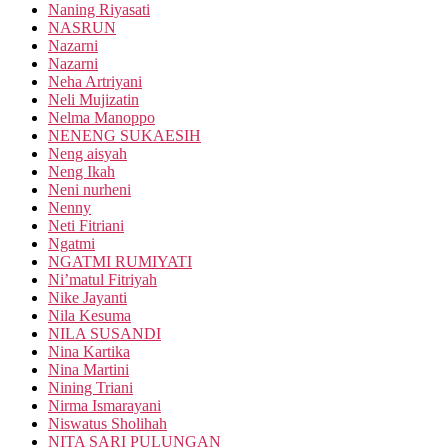
Naning Riyasati
NASRUN
Nazarni
Nazarni
Neha Artriyani
Neli Mujizatin
Nelma Manoppo
NENENG SUKAESIH
Neng aisyah
Neng Ikah
Neni nurheni
Nenny
Neti Fitriani
Ngatmi
NGATMI RUMIYATI
Ni’matul Fitriyah
Nike Jayanti
Nila Kesuma
NILA SUSANDI
Nina Kartika
Nina Martini
Nining Triani
Nirma Ismarayani
Niswatus Sholihah
NITA SARI PULUNGAN