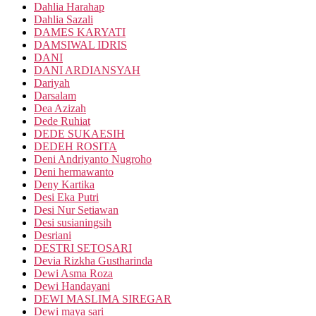
Dahlia Harahap
Dahlia Sazali
DAMES KARYATI
DAMSIWAL IDRIS
DANI
DANI ARDIANSYAH
Dariyah
Darsalam
Dea Azizah
Dede Ruhiat
DEDE SUKAESIH
DEDEH ROSITA
Deni Andriyanto Nugroho
Deni hermawanto
Deny Kartika
Desi Eka Putri
Desi Nur Setiawan
Desi susianingsih
Desriani
DESTRI SETOSARI
Devia Rizkha Gustharinda
Dewi Asma Roza
Dewi Handayani
DEWI MASLIMA SIREGAR
Dewi maya sari