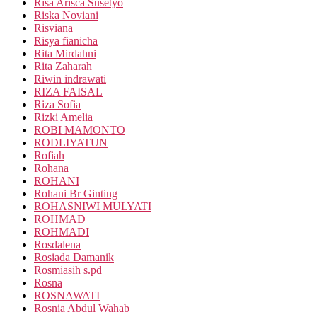
Risa Arisca Susetyo
Riska Noviani
Risviana
Risya fianicha
Rita Mirdahni
Rita Zaharah
Riwin indrawati
RIZA FAISAL
Riza Sofia
Rizki Amelia
ROBI MAMONTO
RODLIYATUN
Rofiah
Rohana
ROHANI
Rohani Br Ginting
ROHASNIWI MULYATI
ROHMAD
ROHMADI
Rosdalena
Rosiada Damanik
Rosmiasih s.pd
Rosna
ROSNAWATI
Rosnia Abdul Wahab