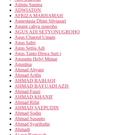
Admin Samira
ADWIATON
AFRIZA MARHAMAH
Agnestasia Dhini Silviasari
Agung cahya nugroho
AGUS ADI SETYONUGROHO
Agus Chaerul Umam
Agus Safei
Agus Setija Adi
Agus Tanto Dewa Suri i
Agusnita Helvi Munar
Agustina
Ahmad Ahyani
Ahmad Arifin
AHMAD BAIHAQI
AHMAD BAYUADI AZIS
Ahmad Fauzi
AHMAD KHANIF
Ahmad Rifai
AHMAD SAEPUDIN
Ahmad Sodiq
Ahmad Susanto
Ahmad Syarifudin
Ahmadi
Ai nur Romayah