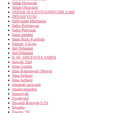
Indah Herawati
Indah Oktaviani
INDAH SULISTIYANINGSIH.A.Md
INDAH YUNI
Indiyastuti Marfuatun
Indra Hermawan
Indra Purwanti
Intan pandini
Intan Rizki Karlinda
Intisari, S.Kom
Ipit Dehartati
Ipit Dehartati
Ir. Hj. SHUFIANA AMINI
Irawati. Spd
Irma Gustini
Irma Rahmawati Oktavia
Irma Seftiani
Irma Seftiani
Ismanah purwanti
isnaini pasaribu
Isnawiyah
Iswahyuni
Iswandi Russyah,S.Th
Iswanto
Isworo, SE