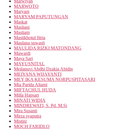
Marwiyah
MARWOTO
Maryam
MARYAM PAPUTUNGAN
Maskat
Masliani
Mastiam
Mastikhotul fitria
Maulana suwasti
MAULIDA RIZKI MATONDANG
Mawardi
Maya Sari
MAYUSNITAL
Meilanuvi Abdhi Dzakia Abidin
MEIYANA WIJAYANTI
MEY IKA KESUMA NORPUSPITASARI
Mia Parida Aliami
MIFTACHUL HUDA
Milla Hapsari
MINATI WIDIA
MINDREWATI, S. Pd. M.Si
Mira Susanti
Mirza syaputra
Mistini
MOCH FARIDLO