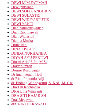
DEWI MIM FATIMAH
Dewi purwanti
DEWI SOFIA ANGGRINI
DEWI SULASTRI
DEWI WIDIYASTUTIK
DEWI YANTI
Diah halimatusyadiah
Dian Rakhmawati
Dian Widiastuti
Dianna Mufita
Didik Irani
DINA LISBUDI
DINDA NURHANIFA
DIYAH AYU PERTIWI
Djusni Arief,S.Pd.,M.Si
DokterUmroh
Donise Rusdiyanto
Dr imam teguh friadi
dr Rino Pratondo Adji
dr. Endang Widhiyastuti, S. Ked., M. Gizi
Dra Lili Rochmalia
DRA Lina Wijayanti
DRA SITI HAJAR SH
Dra. Megawati
drg. RINI HERAWATI