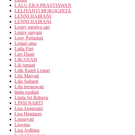
LALU EKA PRASTIAWAN
LELIYANTI MOKOGINTA
LENNI HAIRANI
LENNI HAIRANI
Lenny meulya sari
Lenny suryani
Leny Pujiastuti
Lestari atna
Lidia Fitri
Lies Diani
LIKANAH
Lili jumiati
Lilik Rateh Lestari
Lilis Maryati
Lilis Suhaeti
Lilis tresnowati
linda rusdiati
Linda Sri Rahayu
LINSI NARTI
Lisa Anggraini
Lisa Hendarni
Lisnuryati
Liswina
Liza Ardhina