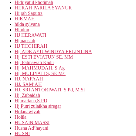
Hidriyatul khotimah
HIJRAH PARILA SYANUR
Hijrah Saputra
HIKMAH
hilda sylvana
Hindun
HJ HERAWATI
Hj napsiah
HJ THOHIRAH
Hj. ADE AYU WINDYA ERLINTINA
Hj. ESTI EVIATUN SE. MM
Hj. Fatmawati Kadir
Hj. MAHMUDAH, S.Ag
Hj. MULIYATI S, SE Msi
HJ. NAFAAH
HJ. SAM’AH
HJ. SRI ANTORIWATI, S.Pd, M.Si
Hj. Zubaidah
Hj.mariana,S.PD
Hj.Putri zulaikha siregar
Holanawiyah
Holila
HUSAIN MASSI
Husna Ad’hayani
HUSNI