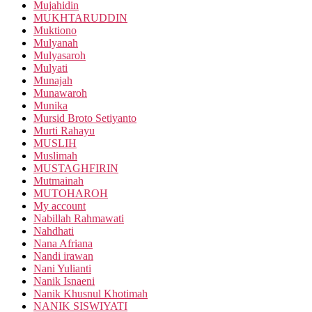
Mujahidin
MUKHTARUDDIN
Muktiono
Mulyanah
Mulyasaroh
Mulyati
Munajah
Munawaroh
Munika
Mursid Broto Setiyanto
Murti Rahayu
MUSLIH
Muslimah
MUSTAGHFIRIN
Mutmainah
MUTOHAROH
My account
Nabillah Rahmawati
Nahdhati
Nana Afriana
Nandi irawan
Nani Yulianti
Nanik Isnaeni
Nanik Khusnul Khotimah
NANIK SISWIYATI