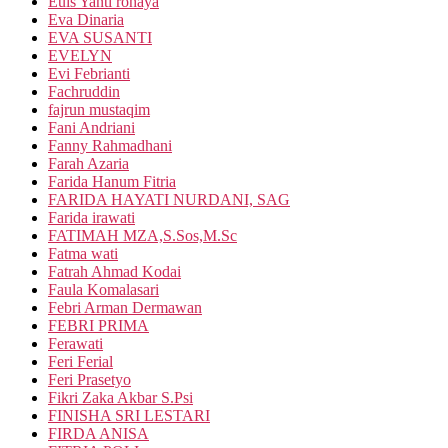
Euis Yanti rohaya
Eva Dinaria
EVA SUSANTI
EVELYN
Evi Febrianti
Fachruddin
fajrun mustaqim
Fani Andriani
Fanny Rahmadhani
Farah Azaria
Farida Hanum Fitria
FARIDA HAYATI NURDANI, SAG
Farida irawati
FATIMAH MZA,S.Sos,M.Sc
Fatma wati
Fatrah Ahmad Kodai
Faula Komalasari
Febri Arman Dermawan
FEBRI PRIMA
Ferawati
Feri Ferial
Feri Prasetyo
Fikri Zaka Akbar S.Psi
FINISHA SRI LESTARI
FIRDA ANISA