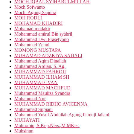
MOCH IQBAL SYIHABULMILLAH
Moch Sofwanto
Moch. Agung Saputra
MOH RODLI
MOHAMAD KHADIRI
Mohamad mudakir
Mohammad amirul Bin syahril
Mohammad Dwi Prasetyono
Mohammad Zenni
MOMONG MUSTAPA
MUHAMAD ADZKIYA SADALI
Muhammad Aqim Dinallah
Muhammad Ardian, S. Ag.
MUHAMMAD FAHROJI
MUHAMMAD ILHAM SH
MUHAMMAD IVAN
MUHAMMAD MACHFUD
Muhammad Mauliza Syandra
Muhammad Nur
MUHAMMAD RIDHO AVICENNA
Muhammad Supiani
Muhammad Yusuf Abdullah Agung Pamuji Jailani
MUHAYATI
Muhromin, S.Kep.Ners.,M.MKes.
Muhsinun