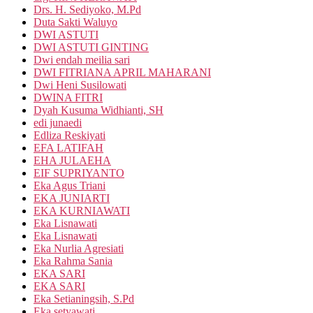
Drs. H. Sediyoko, M.Pd
Duta Sakti Waluyo
DWI ASTUTI
DWI ASTUTI GINTING
Dwi endah meilia sari
DWI FITRIANA APRIL MAHARANI
Dwi Heni Susilowati
DWINA FITRI
Dyah Kusuma Widhianti, SH
edi junaedi
Edliza Reskiyati
EFA LATIFAH
EHA JULAEHA
EIF SUPRIYANTO
Eka Agus Triani
EKA JUNIARTI
EKA KURNIAWATI
Eka Lisnawati
Eka Lisnawati
Eka Nurlia Agresiati
Eka Rahma Sania
EKA SARI
EKA SARI
Eka Setianingsih, S.Pd
Eka setyawati