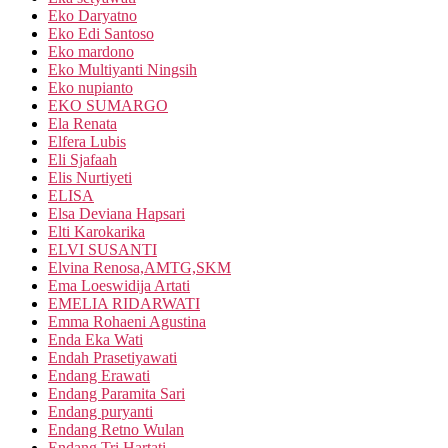
Eko Daryatno
Eko Edi Santoso
Eko mardono
Eko Multiyanti Ningsih
Eko nupianto
EKO SUMARGO
Ela Renata
Elfera Lubis
Eli Sjafaah
Elis Nurtiyeti
ELISA
Elsa Deviana Hapsari
Elti Karokarika
ELVI SUSANTI
Elvina Renosa,AMTG,SKM
Ema Loeswidija Artati
EMELIA RIDARWATI
Emma Rohaeni Agustina
Enda Eka Wati
Endah Prasetiyawati
Endang Erawati
Endang Paramita Sari
Endang puryanti
Endang Retno Wulan
Endang Tri Hartati