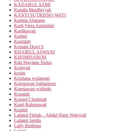
KADARUL AZMI
Kamila Mardhiyyah
KANTI SUTRISNO WATI
Karima Abarang
Karti Viera Apriantini
Kartikawati
Kartini
Kasmiati
Kemala Dewi S
KHAIRUL ASWANI
KHOMISAROH
Kiki Hayatun Nufus
Komyati
kosim
Kristiana wulansari
Kurniawan Subiantoro
Kurniawan widigdo
Kusniati
Kusnul Chotimah
Kusri Rahmawati
Kustini
Lailatul Fitriah – Abdul Haris Wahyudi
Lailatul Jamila
Laily Budiono
Lajuni