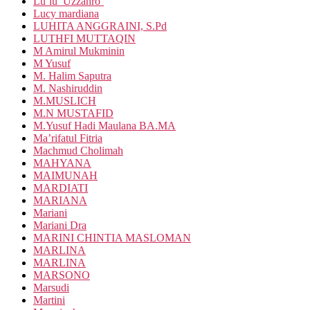
Lu’lu’ Uzzahro’
Lucy mardiana
LUHITA ANGGRAINI, S.Pd
LUTHFI MUTTAQIN
M Amirul Mukminin
M Yusuf
M. Halim Saputra
M. Nashiruddin
M.MUSLICH
M.N MUSTAFID
M.Yusuf Hadi Maulana BA.MA
Ma’rifatul Fitria
Machmud Cholimah
MAHYANA
MAIMUNAH
MARDIATI
MARIANA
Mariani
Mariani Dra
MARINI CHINTIA MASLOMAN
MARLINA
MARLINA
MARSONO
Marsudi
Martini