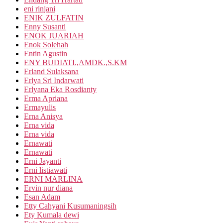
eni rinjani
ENIK ZULFATIN
Enny Susanti
ENOK JUARIAH
Enok Solehah
Entin Agustin
ENY BUDIATI.,AMDK.,S.KM
Erland Sulaksana
Erlya Sri Indarwati
Erlyana Eka Rosdianty
Erma Apriana
Ermayulis
Erna Anisya
Erna vida
Erna vida
Ernawati
Ernawati
Erni Jayanti
Erni listiawati
ERNI MARLINA
Ervin nur diana
Esan Adam
Etty Cahyani Kusumaningsih
Ety Kumala dewi