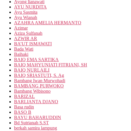
Ayong lianawati
AYU NURDITA
Ayu Sasmita
Ayu Wianah
AZAHRA AMELIA HERMANTO
Azimar
Aziza Sulfanah
AZWIR AR
BA’UT ISMAWATI
Bada Wati
Baihaki
BAIQ EMA SARTIKA
BAIQ MAHYUNIATI FITRIANI, SH
BAIQ NURLAILI
BAIQ SRIASTUTI, S. Ag
Bambang Iwan Murwohadi
BAMBANG PURWOKO
Bambang Wibisono
BARIZAL
BARLIANTA DJANO
Basa rudin
BASO B
BAYU BAHARUDDIN
Bd Sutrianah S.ST
berkah samira lampung