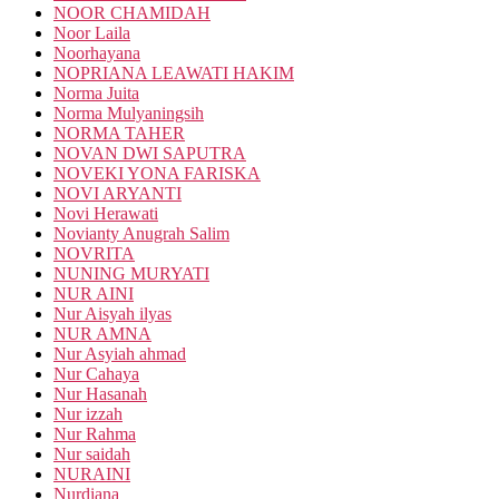
NOOR CHAMIDAH
Noor Laila
Noorhayana
NOPRIANA LEAWATI HAKIM
Norma Juita
Norma Mulyaningsih
NORMA TAHER
NOVAN DWI SAPUTRA
NOVEKI YONA FARISKA
NOVI ARYANTI
Novi Herawati
Novianty Anugrah Salim
NOVRITA
NUNING MURYATI
NUR AINI
Nur Aisyah ilyas
NUR AMNA
Nur Asyiah ahmad
Nur Cahaya
Nur Hasanah
Nur izzah
Nur Rahma
Nur saidah
NURAINI
Nurdiana