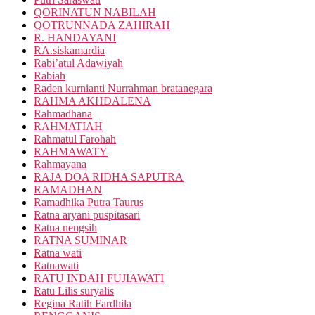
QORINATUN NABILAH
QOTRUNNADA ZAHIRAH
R. HANDAYANI
RA.siskamardia
Rabi’atul Adawiyah
Rabiah
Raden kurnianti Nurrahman bratanegara
RAHMA AKHDALENA
Rahmadhana
RAHMATIAH
Rahmatul Farohah
RAHMAWATY
Rahmayana
RAJA DOA RIDHA SAPUTRA
RAMADHAN
Ramadhika Putra Taurus
Ratna aryani puspitasari
Ratna nengsih
RATNA SUMINAR
Ratna wati
Ratnawati
RATU INDAH FUJIAWATI
Ratu Lilis suryalis
Regina Ratih Fardhila