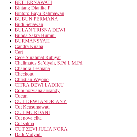
BETI ERNAWATI
Bintang Dianika P
Bintoro Bayu Rahmawan
BUBUN PERMANA
Budi Setiawan
BULAN TRISNA DEWI
Bunda Sakra Humini
BURMANSYAH
Candra Kirana
Cart
Cece Surahmat Ruhiyat
Chalimatus Sa’diyah, S.Pd.I, M.Pd.
Chandra Lesmana
Checkout
Christian Wiyono
CITRA DEWI LADIKU
Coni norviana arisandy
Cucun
CUT DEWI ANDRIANY
Cut Keusumawati
CUT MURDANI
Cut nova elita
Cut salma
CUT ZEVI JULIA NORA
Dadi Mulyadi