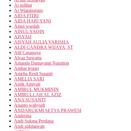
Ai solihat
Ai Wianingrum
AIDA FITRI
AIDA HARI YANI
Ainul wardah
AINUL YAQIN
AISYAH
AISYAH AULIA VARISHA
ALDI CANDRA WIJAYA, ST
Alif Casanova
Alvaz Suwarta
Amanda Damayanti Nasution
Ambar lestari
Amelia Resti Susanti
AMELIA SARI
Amik Amiyati
AMIRUL MUKMININ
AMIRULLAH AL AZIZ
ANA SUSANTI
Ananto wahyudi
ANDARUKMI SETYA PRAWESI
Anderina
Andi Sukma Perdana
Andi sukmawati