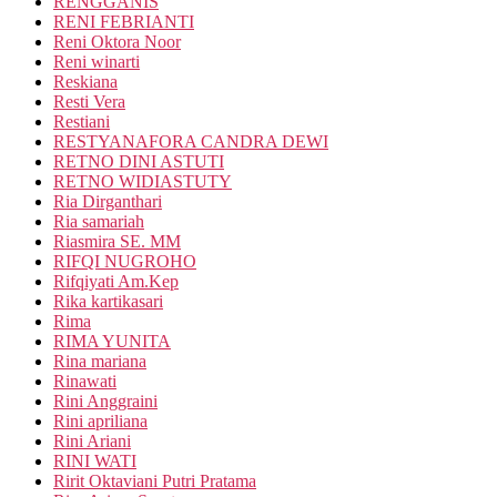
RENGGANIS
RENI FEBRIANTI
Reni Oktora Noor
Reni winarti
Reskiana
Resti Vera
Restiani
RESTYANAFORA CANDRA DEWI
RETNO DINI ASTUTI
RETNO WIDIASTUTY
Ria Dirganthari
Ria samariah
Riasmira SE. MM
RIFQI NUGROHO
Rifqiyati Am.Kep
Rika kartikasari
Rima
RIMA YUNITA
Rina mariana
Rinawati
Rini Anggraini
Rini apriliana
Rini Ariani
RINI WATI
Ririt Oktaviani Putri Pratama