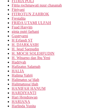
FITRIA POLI
Fitria rochmawati nuur chasanah
Fitriyani
FITROTUN ZAHROK
Frestalita
FRIDA UTAMI ULFAH
Fuad Hasyim
ginta putri farhani
Gustryarni
H Erfandi ST
H. DJARKASIH
H. Igud Saepudin
H. MOCH SOLEHFUDIN
H. Winarno dan Ibu Yeni
Hadriyah
Hafizatus Salamah
HALIA
Halima Yahiji
Halimatus sa’diah
Halimatussa’diah
HANIFAH HANUM
HARDIYANTI
Hari Hendrawan
HARIANA
Harlinda Yunita