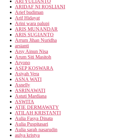
ARI YULIANTO
ARIDAF NI ROSLIANI
Arief budiman
Arif Hidayat
Arini wara palupi
ARIS MUNANDAR
ARIS SUGIANTO
Arrum Jihan Nuridha
arsianti
Arsy Ainun Nisa
Arum Siti Masitoh
Aryono
ASEP KOSWARA
Asiyah Vera
ASNA WATI
Asnelly
ASRINAWATI
Astuti Mardiana
ASWITA
ATIE DERMAWATY
ATILAH KRISTANTI
Aulia Fasya Dinata
Aulia Puspitasari
Aulia sarah nasarudin
aulya kristya