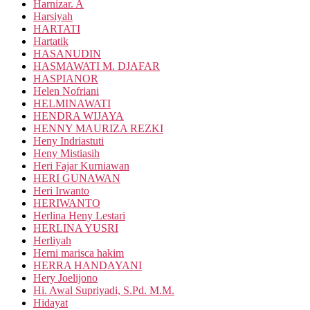
Harnizar. A
Harsiyah
HARTATI
Hartatik
HASANUDIN
HASMAWATI M. DJAFAR
HASPIANOR
Helen Nofriani
HELMINAWATI
HENDRA WIJAYA
HENNY MAURIZA REZKI
Heny Indriastuti
Heny Mistiasih
Heri Fajar Kurniawan
HERI GUNAWAN
Heri Irwanto
HERIWANTO
Herlina Heny Lestari
HERLINA YUSRI
Herliyah
Herni marisca hakim
HERRA HANDAYANI
Hery Joelijono
Hi. Awal Supriyadi, S.Pd. M.M.
Hidayat