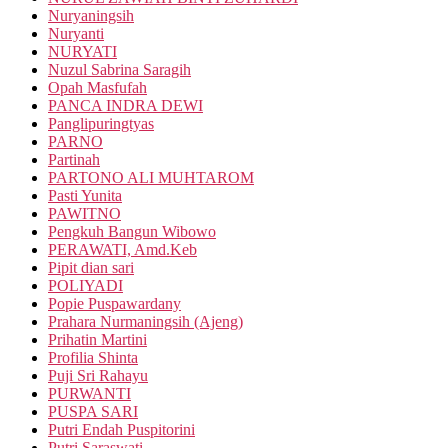
Nuryaningsih
Nuryanti
NURYATI
Nuzul Sabrina Saragih
Opah Masfufah
PANCA INDRA DEWI
Panglipuringtyas
PARNO
Partinah
PARTONO ALI MUHTAROM
Pasti Yunita
PAWITNO
Pengkuh Bangun Wibowo
PERAWATI, Amd.Keb
Pipit dian sari
POLIYADI
Popie Puspawardany
Prahara Nurmaningsih (Ajeng)
Prihatin Martini
Profilia Shinta
Puji Sri Rahayu
PURWANTI
PUSPA SARI
Putri Endah Puspitorini
Putri Saraswati