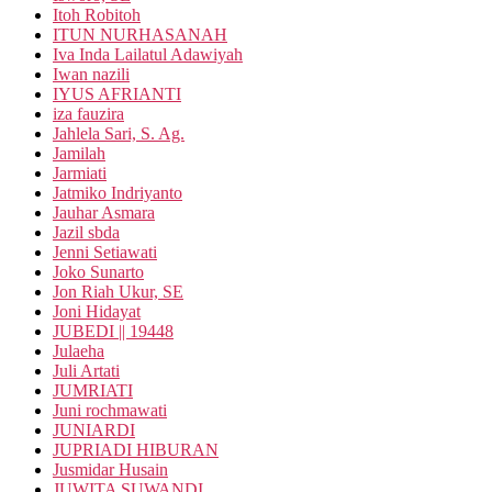
Itoh Robitoh
ITUN NURHASANAH
Iva Inda Lailatul Adawiyah
Iwan nazili
IYUS AFRIANTI
iza fauzira
Jahlela Sari, S. Ag.
Jamilah
Jarmiati
Jatmiko Indriyanto
Jauhar Asmara
Jazil sbda
Jenni Setiawati
Joko Sunarto
Jon Riah Ukur, SE
Joni Hidayat
JUBEDI || 19448
Julaeha
Juli Artati
JUMRIATI
Juni rochmawati
JUNIARDI
JUPRIADI HIBURAN
Jusmidar Husain
JUWITA SUWANDI