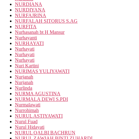
NURDIANA
NURDIYANA
NURFAJRINA
NURFALAH SITORUS S.AG
NURFITA
Nurhasanah bt H Mansur
Nurhayanti
NURHAYATI
Nurhayati
Nurhayati
Nurhayati
Nuri Kartini
NURIMAS YULIYAWATI
Nurjanah
Nurjanah
Nurlinda
NURMA AGUSTINA
NURMALA DEWI S.PDI
Nurmalawati
Nurrohimah
NURUL ASTIYAWATI
Nurul Fuad
Nurul Hidayati
NURUL QALBI BACHRUN
NURUL ZAWIAH BINTI ZUHARDI