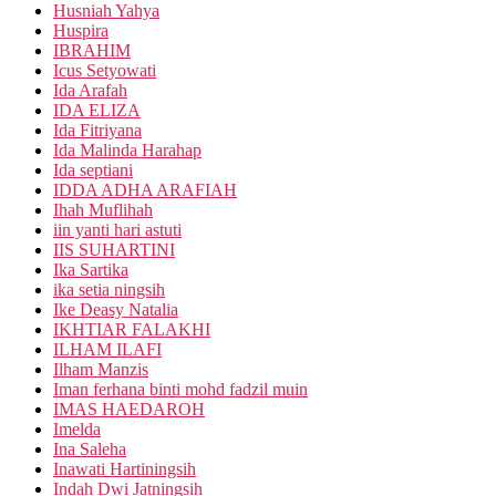
Husniah Yahya
Huspira
IBRAHIM
Icus Setyowati
Ida Arafah
IDA ELIZA
Ida Fitriyana
Ida Malinda Harahap
Ida septiani
IDDA ADHA ARAFIAH
Ihah Muflihah
iin yanti hari astuti
IIS SUHARTINI
Ika Sartika
ika setia ningsih
Ike Deasy Natalia
IKHTIAR FALAKHI
ILHAM ILAFI
Ilham Manzis
Iman ferhana binti mohd fadzil muin
IMAS HAEDAROH
Imelda
Ina Saleha
Inawati Hartiningsih
Indah Dwi Jatningsih