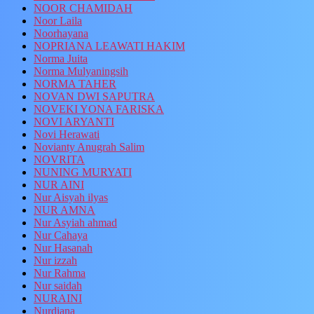
NOOR CHAMIDAH
Noor Laila
Noorhayana
NOPRIANA LEAWATI HAKIM
Norma Juita
Norma Mulyaningsih
NORMA TAHER
NOVAN DWI SAPUTRA
NOVEKI YONA FARISKA
NOVI ARYANTI
Novi Herawati
Novianty Anugrah Salim
NOVRITA
NUNING MURYATI
NUR AINI
Nur Aisyah ilyas
NUR AMNA
Nur Asyiah ahmad
Nur Cahaya
Nur Hasanah
Nur izzah
Nur Rahma
Nur saidah
NURAINI
Nurdiana