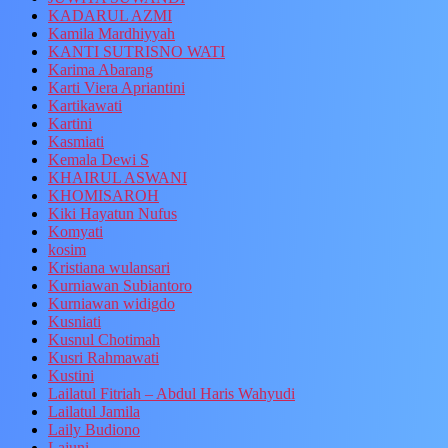
KADARUL AZMI
Kamila Mardhiyyah
KANTI SUTRISNO WATI
Karima Abarang
Karti Viera Apriantini
Kartikawati
Kartini
Kasmiati
Kemala Dewi S
KHAIRUL ASWANI
KHOMISAROH
Kiki Hayatun Nufus
Komyati
kosim
Kristiana wulansari
Kurniawan Subiantoro
Kurniawan widigdo
Kusniati
Kusnul Chotimah
Kusri Rahmawati
Kustini
Lailatul Fitriah – Abdul Haris Wahyudi
Lailatul Jamila
Laily Budiono
Lajuni