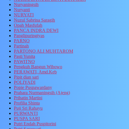
Nuryaningsih
Nuryanti
NURYATI
Nuzul Sabrina Saragih
Opah Masfufah
PANCA INDRA DEWI
Panglipuringtyas
PARNO
Partinah
PARTONO ALI MUHTAROM
Pasti Yunita
PAWITNO
Pengkuh Bangun Wibowo
PERAWATI, Amd.Keb
Pipit dian sari
POLIYADI
Popie Puspawardany
Prahara Nurmaningsih (Ajeng)
Prihatin Martini
Profilia Shinta
Puji Sri Rahayu
PURWANTI
PUSPA SARI
Putri Endah Puspitorini
Putri Saraswati