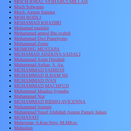
MOCH IQBAL SYIHABULMILLAH
Moch Sofwanto
Moch. Agung Saputra
MOH RODLI
MOHAMAD KHADIRI
Mohamad mudakir
Mohammad amirul Bin syahril
Mohammad Dwi Prasetyono
Mohammad Zenni
MOMONG MUSTAPA
MUHAMAD ADZKIYA SADALI
Muhammad Aqim Dinallah
Muhammad Ardian, S. Ag.
MUHAMMAD FAHROJI
MUHAMMAD ILHAM SH
MUHAMMAD IVAN
MUHAMMAD MACHFUD
Muhammad Mauliza Syandra
Muhammad Nur
MUHAMMAD RIDHO AVICENNA
Muhammad Supiani
Muhammad Yusuf Abdullah Agung Pamuji Jailani
MUHAYATI
Muhromin, S.Kep.Ners.,M.MKes.
Muhsinun