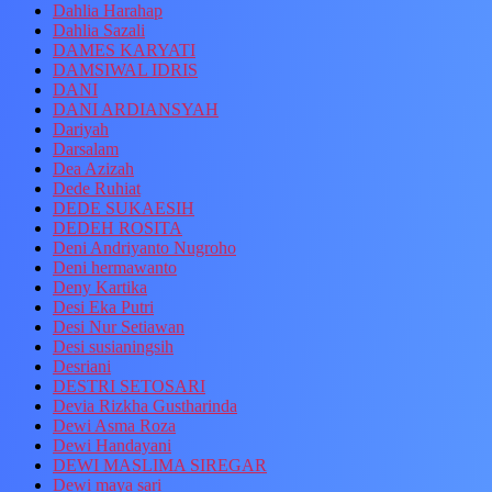
Dahlia Harahap
Dahlia Sazali
DAMES KARYATI
DAMSIWAL IDRIS
DANI
DANI ARDIANSYAH
Dariyah
Darsalam
Dea Azizah
Dede Ruhiat
DEDE SUKAESIH
DEDEH ROSITA
Deni Andriyanto Nugroho
Deni hermawanto
Deny Kartika
Desi Eka Putri
Desi Nur Setiawan
Desi susianingsih
Desriani
DESTRI SETOSARI
Devia Rizkha Gustharinda
Dewi Asma Roza
Dewi Handayani
DEWI MASLIMA SIREGAR
Dewi maya sari