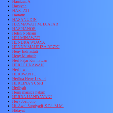
Harnizar. A
Harsiyah
HARTATI
Hartatik
HASANUDIN
HASMAWATI M. DJAFAR
HASPIANOR
Helen Nofriani
HELMINAWATI
HENDRA WIJAYA
HENNY MAURIZA REZKI
Heny Indriastuti
Heny Mistiasih
Heri Fajar Kurniawan
HERI GUNAWAN
Heri Irwanto
HERIWANTO
Herlina Heny Lestari
HERLINA YUSRI
Herliyah
Herni marisca hakim
HERRA HANDAYANI
Hery Joelijono
Hi. Awal Supriyadi, S.Pd. M.M.
Hidayat