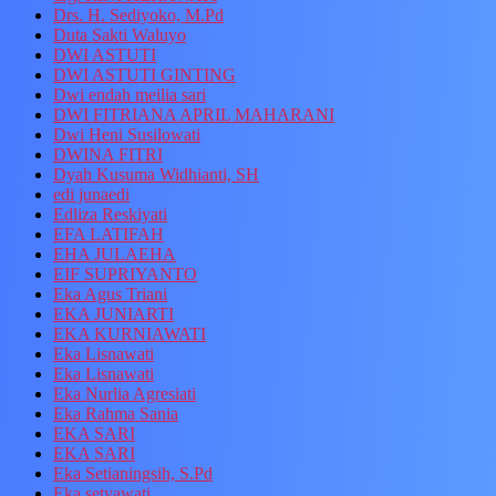
Drs. H. Sediyoko, M.Pd
Duta Sakti Waluyo
DWI ASTUTI
DWI ASTUTI GINTING
Dwi endah meilia sari
DWI FITRIANA APRIL MAHARANI
Dwi Heni Susilowati
DWINA FITRI
Dyah Kusuma Widhianti, SH
edi junaedi
Edliza Reskiyati
EFA LATIFAH
EHA JULAEHA
EIF SUPRIYANTO
Eka Agus Triani
EKA JUNIARTI
EKA KURNIAWATI
Eka Lisnawati
Eka Lisnawati
Eka Nurlia Agresiati
Eka Rahma Sania
EKA SARI
EKA SARI
Eka Setianingsih, S.Pd
Eka setyawati