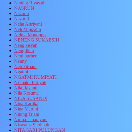
Naning Riyasati
NASRUN
Nazarni
Nazarni
Neha Artriyani
Neli Mujizatin
Nelma Manoppo
NENENG SUKAESIH
Neng aisyah
Neng Ikah
Neni nurheni
Nenny
Neti Fitriani
Ngatmi
NGATMI RUMIYATI
Ni’matul Fitriyah
Nike Jayanti
Nila Kesuma
NILA SUSANDI
Nina Kartika
Nina Martini
Nining Triani
Nirma Ismarayani
Niswatus Sholihah
NITA SARI PULUNGAN