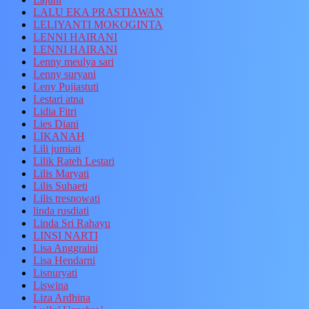
LALU EKA PRASTIAWAN
LELIYANTI MOKOGINTA
LENNI HAIRANI
LENNI HAIRANI
Lenny meulya sari
Lenny suryani
Leny Pujiastuti
Lestari atna
Lidia Fitri
Lies Diani
LIKANAH
Lili jumiati
Lilik Rateh Lestari
Lilis Maryati
Lilis Suhaeti
Lilis tresnowati
linda rusdiati
Linda Sri Rahayu
LINSI NARTI
Lisa Anggraini
Lisa Hendarni
Lisnuryati
Liswina
Liza Ardhina