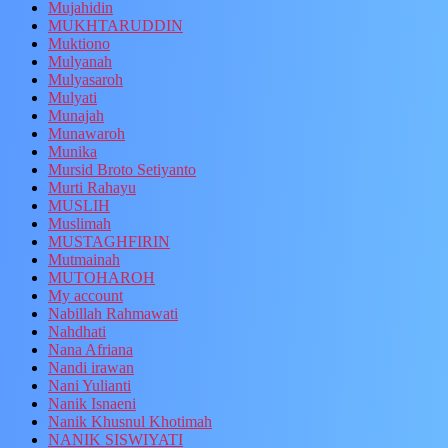
Mujahidin
MUKHTARUDDIN
Muktiono
Mulyanah
Mulyasaroh
Mulyati
Munajah
Munawaroh
Munika
Mursid Broto Setiyanto
Murti Rahayu
MUSLIH
Muslimah
MUSTAGHFIRIN
Mutmainah
MUTOHAROH
My account
Nabillah Rahmawati
Nahdhati
Nana Afriana
Nandi irawan
Nani Yulianti
Nanik Isnaeni
Nanik Khusnul Khotimah
NANIK SISWIYATI