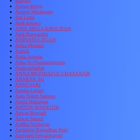
andriani
Angga destyo
Anggar Wicaksono
Ani Listia
Anik kisowo
ANIK MEGA KHOLIFAH
Anik Purwantini
ANINATUL FUAD
Anisa Mumtaz
Anisah
Anita Agustin
Anita Sri Puspitaningrum
Anita subaidah
ANNA MUFIDATUL CHASANAH
ANNESA, HJ
ANNI SARI
Annisa Lestari
Anto Teguh Santoso
Anton Himawan
ANTON WAHYUDI
Anwar Rosyadi
Anwar Sanusi
Apfika Nurhayati
Aprianijal Ramadhan Putri
Apriyanti Setyaningrum