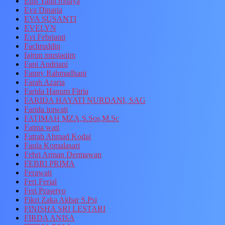
Euis Yanti rohaya
Eva Dinaria
EVA SUSANTI
EVELYN
Evi Febrianti
Fachruddin
fajrun mustaqim
Fani Andriani
Fanny Rahmadhani
Farah Azaria
Farida Hanum Fitria
FARIDA HAYATI NURDANI, SAG
Farida irawati
FATIMAH MZA,S.Sos,M.Sc
Fatma wati
Fatrah Ahmad Kodai
Faula Komalasari
Febri Arman Dermawan
FEBRI PRIMA
Ferawati
Feri Ferial
Feri Prasetyo
Fikri Zaka Akbar S.Psi
FINISHA SRI LESTARI
FIRDA ANISA