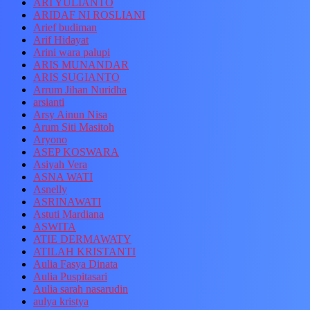
ARI YULIANTO
ARIDAF NI ROSLIANI
Arief budiman
Arif Hidayat
Arini wara palupi
ARIS MUNANDAR
ARIS SUGIANTO
Arrum Jihan Nuridha
arsianti
Arsy Ainun Nisa
Arum Siti Masitoh
Aryono
ASEP KOSWARA
Asiyah Vera
ASNA WATI
Asnelly
ASRINAWATI
Astuti Mardiana
ASWITA
ATIE DERMAWATY
ATILAH KRISTANTI
Aulia Fasya Dinata
Aulia Puspitasari
Aulia sarah nasarudin
aulya kristya