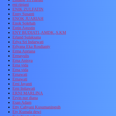
eni rinjani
ENIK ZULFATIN
Enny Susanti
ENOK JUARIAH
Enok Solehah
Entin Agustin
ENY BUDIATI.,AMDK.,S.KM
Erland Sulaksana
Erlya Sri Indarwati
Erlyana Eka Rosdianty
Erma Apriana
Ermayulis
Erna Anisya
Erna vida
Erna vida
Ernawati
Ernawati
Erni Jayanti
Erni listiawati
ERNI MARLINA
Ervin nur diana
Esan Adam
Etty Cahyani Kusumaningsih
Ety Kumala dewi