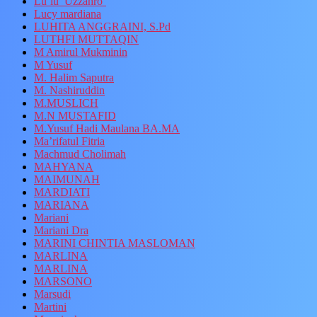
Lu’lu’ Uzzahro’
Lucy mardiana
LUHITA ANGGRAINI, S.Pd
LUTHFI MUTTAQIN
M Amirul Mukminin
M Yusuf
M. Halim Saputra
M. Nashiruddin
M.MUSLICH
M.N MUSTAFID
M.Yusuf Hadi Maulana BA.MA
Ma’rifatul Fitria
Machmud Cholimah
MAHYANA
MAIMUNAH
MARDIATI
MARIANA
Mariani
Mariani Dra
MARINI CHINTIA MASLOMAN
MARLINA
MARLINA
MARSONO
Marsudi
Martini