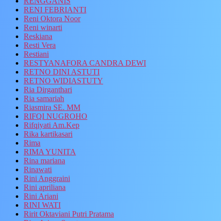
RENGGANIS
RENI FEBRIANTI
Reni Oktora Noor
Reni winarti
Reskiana
Resti Vera
Restiani
RESTYANAFORA CANDRA DEWI
RETNO DINI ASTUTI
RETNO WIDIASTUTY
Ria Dirganthari
Ria samariah
Riasmira SE. MM
RIFQI NUGROHO
Rifqiyati Am.Kep
Rika kartikasari
Rima
RIMA YUNITA
Rina mariana
Rinawati
Rini Anggraini
Rini apriliana
Rini Ariani
RINI WATI
Ririt Oktaviani Putri Pratama