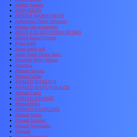
Admin Samira
ADWIATON
AFRIZA MARHAMAH
Agnestasia Dhini Silviasari
Agung cahya nugroho
AGUS ADI SETYONUGROHO
Agus Chaerul Umam
Agus Safei
Agus Setija Adi
Agus Tanto Dewa Suri i
Agusnita Helvi Munar
Agustina
Ahmad Ahyani
Ahmad Arifin
AHMAD BAIHAQI
AHMAD BAYUADI AZIS
Ahmad Fauzi
AHMAD KHANIF
Ahmad Rifai
AHMAD SAEPUDIN
Ahmad Sodiq
Ahmad Susanto
Ahmad Syarifudin
Ahmadi
Ai nur Romayah