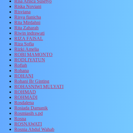
Risa Arisca Susetyo
Riska Noviani
Risviana
Risya fianicha
Rita Mirdahni
Rita Zaharah
Riwin indrawati
RIZA FAISAL
Riza Sofia
Rizki Amelia
ROBI MAMONTO
RODLIYATUN
Rofiah
Rohana
ROHANI
Rohani Br Ginting
ROHASNIWI MULYATI
ROHMAD
ROHMADI
Rosdalena
Rosiada Damanik
Rosmiasih s.pd
Rosna
ROSNAWATI
Rosnia Abdul Wahab