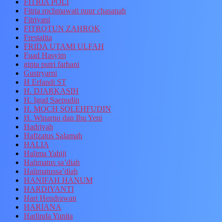
FITRIA POLI
Fitria rochmawati nuur chasanah
Fitriyani
FITROTUN ZAHROK
Frestalita
FRIDA UTAMI ULFAH
Fuad Hasyim
ginta putri farhani
Gustryarni
H Erfandi ST
H. DJARKASIH
H. Igud Saepudin
H. MOCH SOLEHFUDIN
H. Winarno dan Ibu Yeni
Hadriyah
Hafizatus Salamah
HALIA
Halima Yahiji
Halimatus sa’diah
Halimatussa’diah
HANIFAH HANUM
HARDIYANTI
Hari Hendrawan
HARIANA
Harlinda Yunita