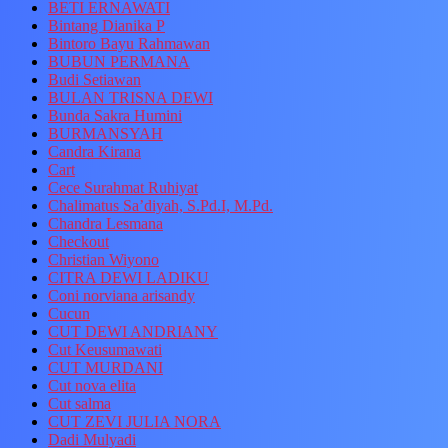
BETI ERNAWATI
Bintang Dianika P
Bintoro Bayu Rahmawan
BUBUN PERMANA
Budi Setiawan
BULAN TRISNA DEWI
Bunda Sakra Humini
BURMANSYAH
Candra Kirana
Cart
Cece Surahmat Ruhiyat
Chalimatus Sa’diyah, S.Pd.I, M.Pd.
Chandra Lesmana
Checkout
Christian Wiyono
CITRA DEWI LADIKU
Coni norviana arisandy
Cucun
CUT DEWI ANDRIANY
Cut Keusumawati
CUT MURDANI
Cut nova elita
Cut salma
CUT ZEVI JULIA NORA
Dadi Mulyadi