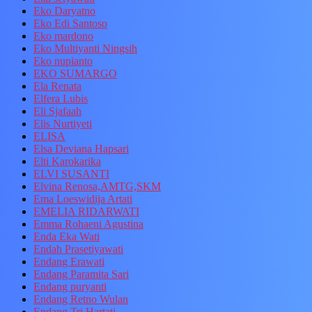
Eko Daryatno
Eko Edi Santoso
Eko mardono
Eko Multiyanti Ningsih
Eko nupianto
EKO SUMARGO
Ela Renata
Elfera Lubis
Eli Sjafaah
Elis Nurtiyeti
ELISA
Elsa Deviana Hapsari
Elti Karokarika
ELVI SUSANTI
Elvina Renosa,AMTG,SKM
Ema Loeswidija Artati
EMELIA RIDARWATI
Emma Rohaeni Agustina
Enda Eka Wati
Endah Prasetiyawati
Endang Erawati
Endang Paramita Sari
Endang puryanti
Endang Retno Wulan
Endang Tri Hartati