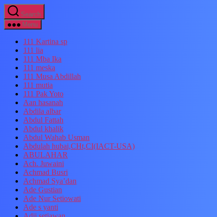
Search
Menu
111 Kartina sp
111 lia
111 Mba Ika
111 meska
111 Musa Abdillah
111 mutia
111 Pak Yoto
Aan hasanah
Abdila albar
Abdul Fattah
Abdul khalik
Abdul Wahab Usman
Abdulah hubai,CHt,CI(IACT-USA)
ABULAHAR
Ach. Juwaini
Achmad Busri
Achmad Sya’dan
Ade Gustian
Ade Nur Setiowati
Ade s yanti
Adji setiawan