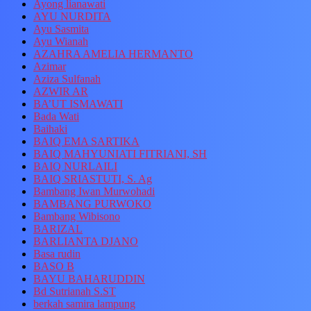
Ayong lianawati
AYU NURDITA
Ayu Sasmita
Ayu Wianah
AZAHRA AMELIA HERMANTO
Azimar
Aziza Sulfanah
AZWIR AR
BA’UT ISMAWATI
Bada Wati
Baihaki
BAIQ EMA SARTIKA
BAIQ MAHYUNIATI FITRIANI, SH
BAIQ NURLAILI
BAIQ SRIASTUTI, S. Ag
Bambang Iwan Murwohadi
BAMBANG PURWOKO
Bambang Wibisono
BARIZAL
BARLIANTA DJANO
Basa rudin
BASO B
BAYU BAHARUDDIN
Bd Sutrianah S.ST
berkah samira lampung