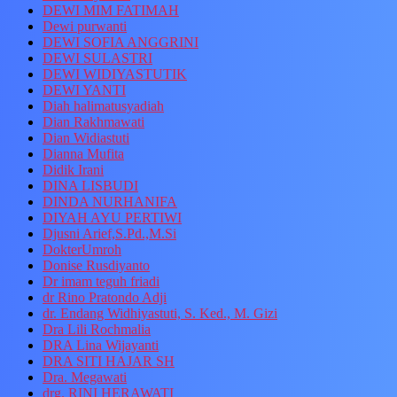
DEWI MIM FATIMAH
Dewi purwanti
DEWI SOFIA ANGGRINI
DEWI SULASTRI
DEWI WIDIYASTUTIK
DEWI YANTI
Diah halimatusyadiah
Dian Rakhmawati
Dian Widiastuti
Dianna Mufita
Didik Irani
DINA LISBUDI
DINDA NURHANIFA
DIYAH AYU PERTIWI
Djusni Arief,S.Pd.,M.Si
DokterUmroh
Donise Rusdiyanto
Dr imam teguh friadi
dr Rino Pratondo Adji
dr. Endang Widhiyastuti, S. Ked., M. Gizi
Dra Lili Rochmalia
DRA Lina Wijayanti
DRA SITI HAJAR SH
Dra. Megawati
drg. RINI HERAWATI