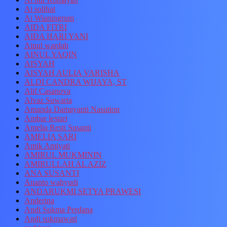
Ai solihat
Ai Wianingrum
AIDA FITRI
AIDA HARI YANI
Ainul wardah
AINUL YAQIN
AISYAH
AISYAH AULIA VARISHA
ALDI CANDRA WIJAYA, ST
Alif Casanova
Alvaz Suwarta
Amanda Damayanti Nasution
Ambar lestari
Amelia Resti Susanti
AMELIA SARI
Amik Amiyati
AMIRUL MUKMININ
AMIRULLAH AL AZIZ
ANA SUSANTI
Ananto wahyudi
ANDARUKMI SETYA PRAWESI
Anderina
Andi Sukma Perdana
Andi sukmawati