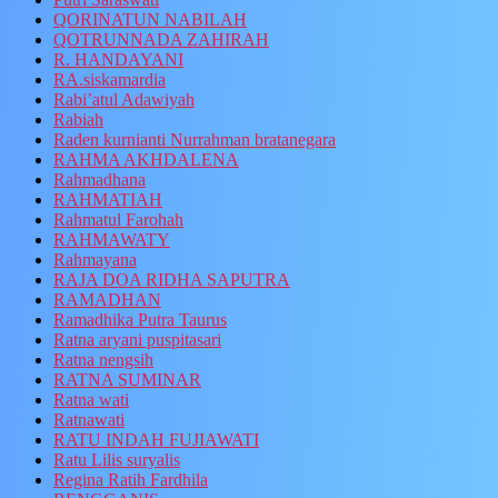
QORINATUN NABILAH
QOTRUNNADA ZAHIRAH
R. HANDAYANI
RA.siskamardia
Rabi’atul Adawiyah
Rabiah
Raden kurnianti Nurrahman bratanegara
RAHMA AKHDALENA
Rahmadhana
RAHMATIAH
Rahmatul Farohah
RAHMAWATY
Rahmayana
RAJA DOA RIDHA SAPUTRA
RAMADHAN
Ramadhika Putra Taurus
Ratna aryani puspitasari
Ratna nengsih
RATNA SUMINAR
Ratna wati
Ratnawati
RATU INDAH FUJIAWATI
Ratu Lilis suryalis
Regina Ratih Fardhila