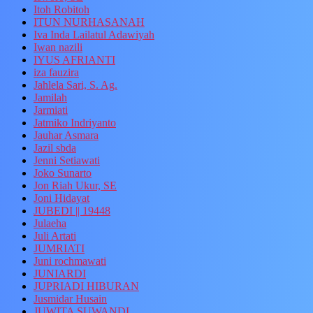
Itoh Robitoh
ITUN NURHASANAH
Iva Inda Lailatul Adawiyah
Iwan nazili
IYUS AFRIANTI
iza fauzira
Jahlela Sari, S. Ag.
Jamilah
Jarmiati
Jatmiko Indriyanto
Jauhar Asmara
Jazil sbda
Jenni Setiawati
Joko Sunarto
Jon Riah Ukur, SE
Joni Hidayat
JUBEDI || 19448
Julaeha
Juli Artati
JUMRIATI
Juni rochmawati
JUNIARDI
JUPRIADI HIBURAN
Jusmidar Husain
JUWITA SUWANDI