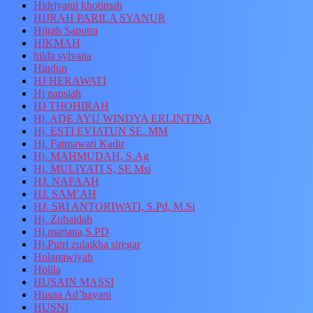
Hidriyatul khotimah
HIJRAH PARILA SYANUR
Hijrah Saputra
HIKMAH
hilda sylvana
Hindun
HJ HERAWATI
Hj napsiah
HJ THOHIRAH
Hj. ADE AYU WINDYA ERLINTINA
Hj. ESTI EVIATUN SE. MM
Hj. Fatmawati Kadir
Hj. MAHMUDAH, S.Ag
Hj. MULIYATI S, SE Msi
HJ. NAFAAH
HJ. SAM’AH
HJ. SRI ANTORIWATI, S.Pd, M.Si
Hj. Zubaidah
Hj.mariana,S.PD
Hj.Putri zulaikha siregar
Holanawiyah
Holila
HUSAIN MASSI
Husna Ad’hayani
HUSNI