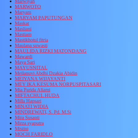
Marwiyah
MARWOTO
Maryam
MARYAM PAPUTUNGAN
Maskat
Masliani
Mastiam
Mastikhotul fitria
Maulana suwasti
MAULIDA RIZKI MATONDANG
Mawardi
Maya Sari
MAYUSNITAL
Meilanuvi Abdhi Dzakia Abidin
MEIYANA WIJAYANTI
MEY IKA KESUMA NORPUSPITASARI
Mia Parida Aliami
MIFTACHUL HUDA
Milla Hapsari
MINATI WIDIA
MINDREWATI, S. Pd. M.Si
Mira Susanti
Mirza syaputra
Mistini
MOCH FARIDLO