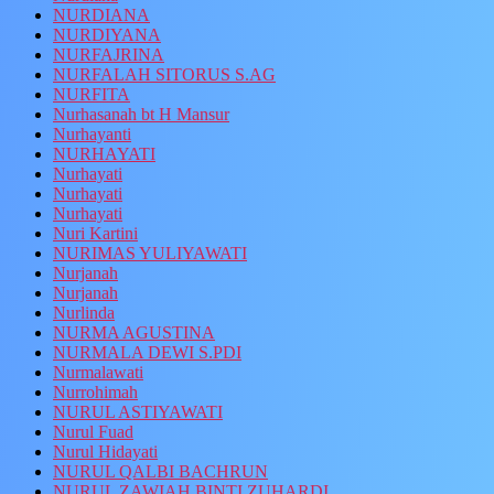
NURDIANA
NURDIYANA
NURFAJRINA
NURFALAH SITORUS S.AG
NURFITA
Nurhasanah bt H Mansur
Nurhayanti
NURHAYATI
Nurhayati
Nurhayati
Nurhayati
Nuri Kartini
NURIMAS YULIYAWATI
Nurjanah
Nurjanah
Nurlinda
NURMA AGUSTINA
NURMALA DEWI S.PDI
Nurmalawati
Nurrohimah
NURUL ASTIYAWATI
Nurul Fuad
Nurul Hidayati
NURUL QALBI BACHRUN
NURUL ZAWIAH BINTI ZUHARDI