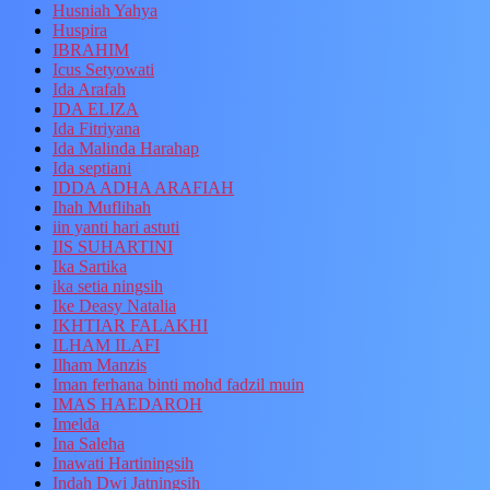
Husniah Yahya
Huspira
IBRAHIM
Icus Setyowati
Ida Arafah
IDA ELIZA
Ida Fitriyana
Ida Malinda Harahap
Ida septiani
IDDA ADHA ARAFIAH
Ihah Muflihah
iin yanti hari astuti
IIS SUHARTINI
Ika Sartika
ika setia ningsih
Ike Deasy Natalia
IKHTIAR FALAKHI
ILHAM ILAFI
Ilham Manzis
Iman ferhana binti mohd fadzil muin
IMAS HAEDAROH
Imelda
Ina Saleha
Inawati Hartiningsih
Indah Dwi Jatningsih