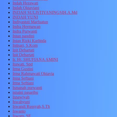
Indah Herawati
Indah Oktaviani
INDAH SULISTIYANINGSIH.A.Md
INDAH YUNI
Indiyastuti Marfuatun
Indra Hermawan
Indra Purwanti
Intan pandini
Intan Rizki Karlinda
Intisari, S.Kom
Ipit Dehartati
Ipit Dehartati
Ir. Hj. SHUFIANA AMINI
Irawati. Spd
Irma Gustini
Irma Rahmawati Oktavia
Irma Seftiani
Irma Seftiani
Ismanah purwanti
isnaini pasaribu
Isnawiyah
Iswahyuni
Iswandi Russyah,S.Th
Iswanto
Isworo, SE