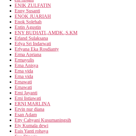
ENIK ZULFATIN
Enny Susanti
ENOK JUARIAH
Enok Solehah
Entin Agustin
ENY BUDIATI.,AMDK.,S.KM
Erland Sulaksana
Erlya Sri Indarwati
Erlyana Eka Rosdianty
Erma Apriana
Ermayulis
Erna Anisya
Erna vida
Erna vida
Ernawati
Ernawati
Erni Jayanti
Erni listiawati
ERNI MARLINA
Ervin nur diana
Esan Adam
Etty Cahyani Kusumaningsih
Ety Kumala dewi
Euis Yanti rohaya