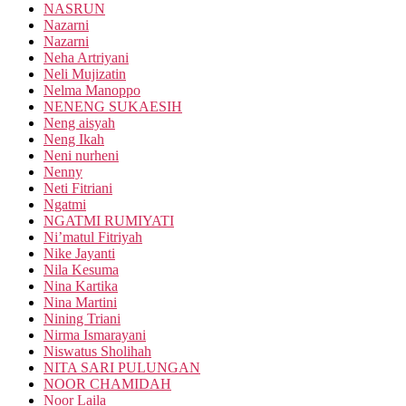
NASRUN
Nazarni
Nazarni
Neha Artriyani
Neli Mujizatin
Nelma Manoppo
NENENG SUKAESIH
Neng aisyah
Neng Ikah
Neni nurheni
Nenny
Neti Fitriani
Ngatmi
NGATMI RUMIYATI
Ni’matul Fitriyah
Nike Jayanti
Nila Kesuma
Nina Kartika
Nina Martini
Nining Triani
Nirma Ismarayani
Niswatus Sholihah
NITA SARI PULUNGAN
NOOR CHAMIDAH
Noor Laila