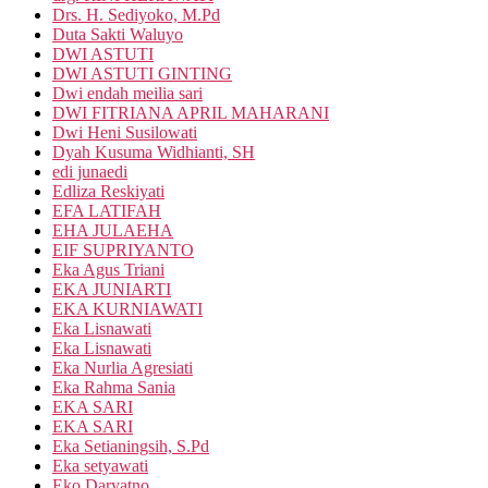
Drs. H. Sediyoko, M.Pd
Duta Sakti Waluyo
DWI ASTUTI
DWI ASTUTI GINTING
Dwi endah meilia sari
DWI FITRIANA APRIL MAHARANI
Dwi Heni Susilowati
Dyah Kusuma Widhianti, SH
edi junaedi
Edliza Reskiyati
EFA LATIFAH
EHA JULAEHA
EIF SUPRIYANTO
Eka Agus Triani
EKA JUNIARTI
EKA KURNIAWATI
Eka Lisnawati
Eka Lisnawati
Eka Nurlia Agresiati
Eka Rahma Sania
EKA SARI
EKA SARI
Eka Setianingsih, S.Pd
Eka setyawati
Eko Daryatno