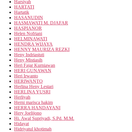
Harsiyah
HARTATI
Hartatik
HASANUDIN
HASMAWATI M. DJAFAR
HASPIANOR
Helen Nofriani
HELMINAWATI
HENDRA WIJAYA
HENNY MAURIZA REZKI
Heny Indriastuti
Heny Mistiasih
Heri Fajar Kurniawan
HERI GUNAWAN
Heri Irwanto
HERIWANTO
Herlina Heny Lestari
HERLINA YUSRI
Herliyah
Herni marisca hakim
HERRA HANDAYANI
Hery Joelijono
Hi. Awal Supriyadi, S.Pd. M.M.
Hidayat
Hidriyatul khotimah