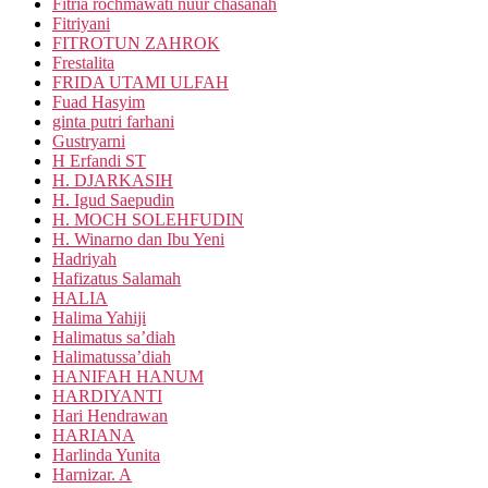
Fitria rochmawati nuur chasanah
Fitriyani
FITROTUN ZAHROK
Frestalita
FRIDA UTAMI ULFAH
Fuad Hasyim
ginta putri farhani
Gustryarni
H Erfandi ST
H. DJARKASIH
H. Igud Saepudin
H. MOCH SOLEHFUDIN
H. Winarno dan Ibu Yeni
Hadriyah
Hafizatus Salamah
HALIA
Halima Yahiji
Halimatus sa’diah
Halimatussa’diah
HANIFAH HANUM
HARDIYANTI
Hari Hendrawan
HARIANA
Harlinda Yunita
Harnizar. A