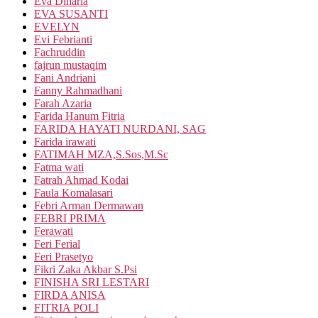
Eva Dinaria
EVA SUSANTI
EVELYN
Evi Febrianti
Fachruddin
fajrun mustaqim
Fani Andriani
Fanny Rahmadhani
Farah Azaria
Farida Hanum Fitria
FARIDA HAYATI NURDANI, SAG
Farida irawati
FATIMAH MZA,S.Sos,M.Sc
Fatma wati
Fatrah Ahmad Kodai
Faula Komalasari
Febri Arman Dermawan
FEBRI PRIMA
Ferawati
Feri Ferial
Feri Prasetyo
Fikri Zaka Akbar S.Psi
FINISHA SRI LESTARI
FIRDA ANISA
FITRIA POLI