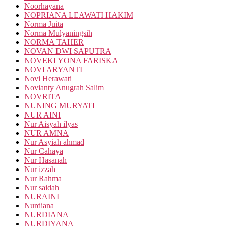
Noorhayana
NOPRIANA LEAWATI HAKIM
Norma Juita
Norma Mulyaningsih
NORMA TAHER
NOVAN DWI SAPUTRA
NOVEKI YONA FARISKA
NOVI ARYANTI
Novi Herawati
Novianty Anugrah Salim
NOVRITA
NUNING MURYATI
NUR AINI
Nur Aisyah ilyas
NUR AMNA
Nur Asyiah ahmad
Nur Cahaya
Nur Hasanah
Nur izzah
Nur Rahma
Nur saidah
NURAINI
Nurdiana
NURDIANA
NURDIYANA