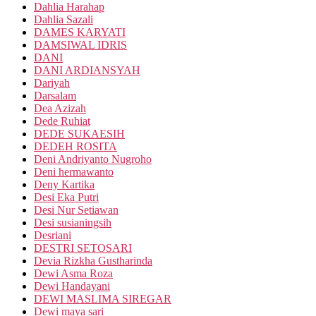
Dahlia Harahap
Dahlia Sazali
DAMES KARYATI
DAMSIWAL IDRIS
DANI
DANI ARDIANSYAH
Dariyah
Darsalam
Dea Azizah
Dede Ruhiat
DEDE SUKAESIH
DEDEH ROSITA
Deni Andriyanto Nugroho
Deni hermawanto
Deny Kartika
Desi Eka Putri
Desi Nur Setiawan
Desi susianingsih
Desriani
DESTRI SETOSARI
Devia Rizkha Gustharinda
Dewi Asma Roza
Dewi Handayani
DEWI MASLIMA SIREGAR
Dewi maya sari