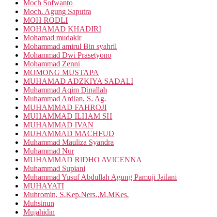
Moch Sofwanto
Moch. Agung Saputra
MOH RODLI
MOHAMAD KHADIRI
Mohamad mudakir
Mohammad amirul Bin syahril
Mohammad Dwi Prasetyono
Mohammad Zenni
MOMONG MUSTAPA
MUHAMAD ADZKIYA SADALI
Muhammad Aqim Dinallah
Muhammad Ardian, S. Ag.
MUHAMMAD FAHROJI
MUHAMMAD ILHAM SH
MUHAMMAD IVAN
MUHAMMAD MACHFUD
Muhammad Mauliza Syandra
Muhammad Nur
MUHAMMAD RIDHO AVICENNA
Muhammad Supiani
Muhammad Yusuf Abdullah Agung Pamuji Jailani
MUHAYATI
Muhromin, S.Kep.Ners.,M.MKes.
Muhsinun
Mujahidin