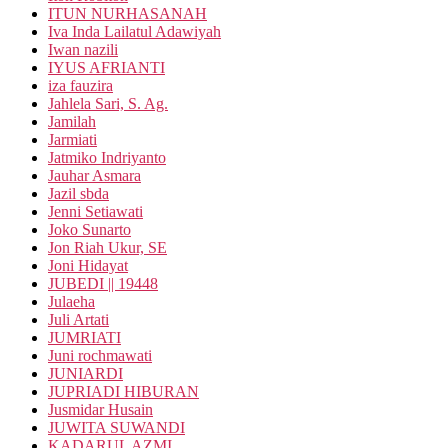
ITUN NURHASANAH
Iva Inda Lailatul Adawiyah
Iwan nazili
IYUS AFRIANTI
iza fauzira
Jahlela Sari, S. Ag.
Jamilah
Jarmiati
Jatmiko Indriyanto
Jauhar Asmara
Jazil sbda
Jenni Setiawati
Joko Sunarto
Jon Riah Ukur, SE
Joni Hidayat
JUBEDI || 19448
Julaeha
Juli Artati
JUMRIATI
Juni rochmawati
JUNIARDI
JUPRIADI HIBURAN
Jusmidar Husain
JUWITA SUWANDI
KADARUL AZMI