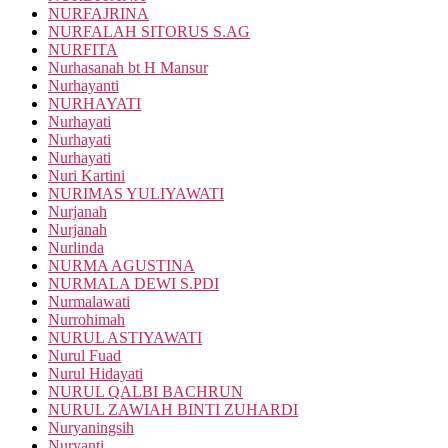
NURFAJRINA
NURFALAH SITORUS S.AG
NURFITA
Nurhasanah bt H Mansur
Nurhayanti
NURHAYATI
Nurhayati
Nurhayati
Nurhayati
Nuri Kartini
NURIMAS YULIYAWATI
Nurjanah
Nurjanah
Nurlinda
NURMA AGUSTINA
NURMALA DEWI S.PDI
Nurmalawati
Nurrohimah
NURUL ASTIYAWATI
Nurul Fuad
Nurul Hidayati
NURUL QALBI BACHRUN
NURUL ZAWIAH BINTI ZUHARDI
Nuryaningsih
Nuryanti