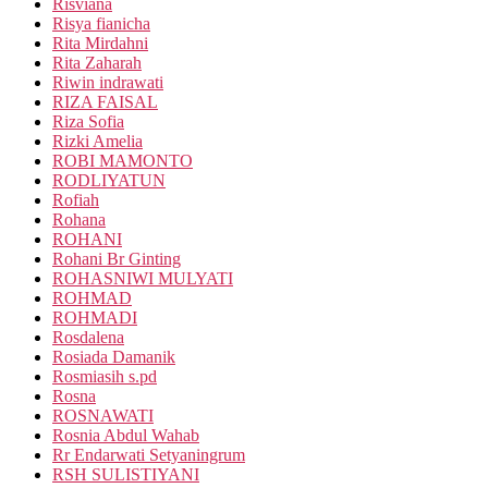
Risviana
Risya fianicha
Rita Mirdahni
Rita Zaharah
Riwin indrawati
RIZA FAISAL
Riza Sofia
Rizki Amelia
ROBI MAMONTO
RODLIYATUN
Rofiah
Rohana
ROHANI
Rohani Br Ginting
ROHASNIWI MULYATI
ROHMAD
ROHMADI
Rosdalena
Rosiada Damanik
Rosmiasih s.pd
Rosna
ROSNAWATI
Rosnia Abdul Wahab
Rr Endarwati Setyaningrum
RSH SULISTIYANI