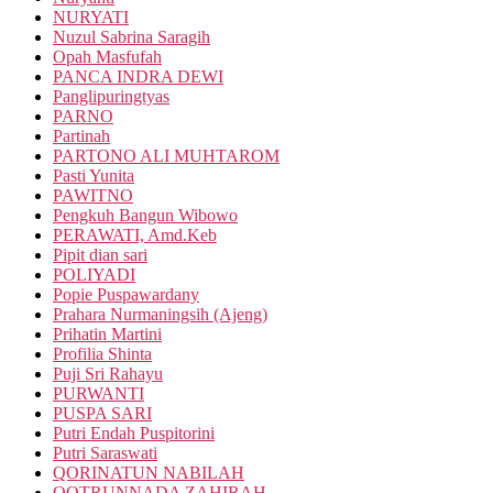
NURYATI
Nuzul Sabrina Saragih
Opah Masfufah
PANCA INDRA DEWI
Panglipuringtyas
PARNO
Partinah
PARTONO ALI MUHTAROM
Pasti Yunita
PAWITNO
Pengkuh Bangun Wibowo
PERAWATI, Amd.Keb
Pipit dian sari
POLIYADI
Popie Puspawardany
Prahara Nurmaningsih (Ajeng)
Prihatin Martini
Profilia Shinta
Puji Sri Rahayu
PURWANTI
PUSPA SARI
Putri Endah Puspitorini
Putri Saraswati
QORINATUN NABILAH
QOTRUNNADA ZAHIRAH