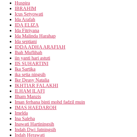
Huspira
IBRAHIM
Icus Setyowati
Ida Arafah
IDA ELIZA
Ida Fitriyana
Ida Malinda Harahap
Ida septiani
IDDA ADHA ARAFIAH
Ihah Muflihah
iin yanti hari astuti
IIS SUHARTINI
Ika Sartika
ika setia ningsih
Ike Deasy Natalia
IKHTIAR FALAKHI
ILHAM ILAFI
Ilham Manzis
Iman ferhana binti mohd fadzil muin
IMAS HAEDAROH
Imelda
Ina Saleha
Inawati Hartiningsih
Indah Dwi Jatningsih
Indah Herawati