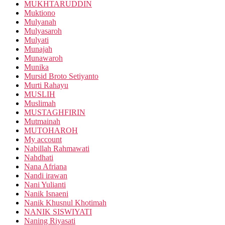
MUKHTARUDDIN
Muktiono
Mulyanah
Mulyasaroh
Mulyati
Munajah
Munawaroh
Munika
Mursid Broto Setiyanto
Murti Rahayu
MUSLIH
Muslimah
MUSTAGHFIRIN
Mutmainah
MUTOHAROH
My account
Nabillah Rahmawati
Nahdhati
Nana Afriana
Nandi irawan
Nani Yulianti
Nanik Isnaeni
Nanik Khusnul Khotimah
NANIK SISWIYATI
Naning Riyasati