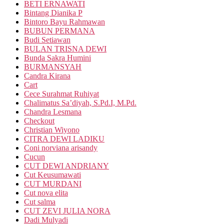
BETI ERNAWATI
Bintang Dianika P
Bintoro Bayu Rahmawan
BUBUN PERMANA
Budi Setiawan
BULAN TRISNA DEWI
Bunda Sakra Humini
BURMANSYAH
Candra Kirana
Cart
Cece Surahmat Ruhiyat
Chalimatus Sa’diyah, S.Pd.I, M.Pd.
Chandra Lesmana
Checkout
Christian Wiyono
CITRA DEWI LADIKU
Coni norviana arisandy
Cucun
CUT DEWI ANDRIANY
Cut Keusumawati
CUT MURDANI
Cut nova elita
Cut salma
CUT ZEVI JULIA NORA
Dadi Mulyadi