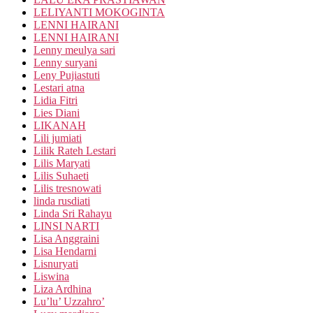
LELIYANTI MOKOGINTA
LENNI HAIRANI
LENNI HAIRANI
Lenny meulya sari
Lenny suryani
Leny Pujiastuti
Lestari atna
Lidia Fitri
Lies Diani
LIKANAH
Lili jumiati
Lilik Rateh Lestari
Lilis Maryati
Lilis Suhaeti
Lilis tresnowati
linda rusdiati
Linda Sri Rahayu
LINSI NARTI
Lisa Anggraini
Lisa Hendarni
Lisnuryati
Liswina
Liza Ardhina
Lu’lu’ Uzzahro’