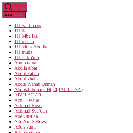
Skip
Search
to
the
Menu
content
111 Kartina sp
111 lia
111 Mba Ika
111 meska
111 Musa Abdillah
111 mutia
111 Pak Yoto
Aan hasanah
Abdila albar
Abdul Fattah
Abdul khalik
Abdul Wahab Usman
Abdulah hubai,CHt,CI(IACT-USA)
ABULAHAR
Ach. Juwaini
Achmad Busri
Achmad Sya’dan
Ade Gustian
Ade Nur Setiowati
Ade s yanti
Adji setiawan