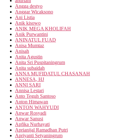
andriani
Angga destyo
Anggar Wicaksono
Ani Listia
Anik kisowo
ANIK MEGA KHOLIFAH
Anik Purwantini
ANINATUL FUAD
Anisa Mumtaz
Anisah
Anita Agustin
Anita Sri Puspitaningrum
Anita subaidah
ANNA MUFIDATUL CHASANAH
ANNESA, HJ
ANNI SARI
Annisa Lestari
Anto Teguh Santoso
Anton Himawan
ANTON WAHYUDI
Anwar Rosyadi
Anwar Sanusi
Apfika Nurhayati
Aprianijal Ramadhan Putri
Apriyanti Setyaningrum