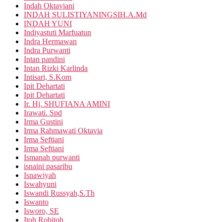
Indah Oktaviani
INDAH SULISTIYANINGSIH.A.Md
INDAH YUNI
Indiyastuti Marfuatun
Indra Hermawan
Indra Purwanti
Intan pandini
Intan Rizki Karlinda
Intisari, S.Kom
Ipit Dehartati
Ipit Dehartati
Ir. Hj. SHUFIANA AMINI
Irawati. Spd
Irma Gustini
Irma Rahmawati Oktavia
Irma Seftiani
Irma Seftiani
Ismanah purwanti
isnaini pasaribu
Isnawiyah
Iswahyuni
Iswandi Russyah,S.Th
Iswanto
Isworo, SE
Itoh Robitoh