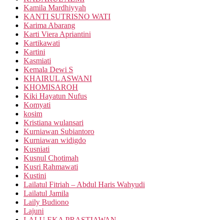
Kamila Mardhiyyah
KANTI SUTRISNO WATI
Karima Abarang
Karti Viera Apriantini
Kartikawati
Kartini
Kasmiati
Kemala Dewi S
KHAIRUL ASWANI
KHOMISAROH
Kiki Hayatun Nufus
Komyati
kosim
Kristiana wulansari
Kurniawan Subiantoro
Kurniawan widigdo
Kusniati
Kusnul Chotimah
Kusri Rahmawati
Kustini
Lailatul Fitriah – Abdul Haris Wahyudi
Lailatul Jamila
Laily Budiono
Lajuni
LALU EKA PRASTIAWAN