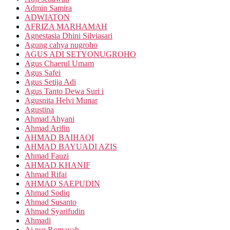
Admin Samira
ADWIATON
AFRIZA MARHAMAH
Agnestasia Dhini Silviasari
Agung cahya nugroho
AGUS ADI SETYONUGROHO
Agus Chaerul Umam
Agus Safei
Agus Setija Adi
Agus Tanto Dewa Suri i
Agusnita Helvi Munar
Agustina
Ahmad Ahyani
Ahmad Arifin
AHMAD BAIHAQI
AHMAD BAYUADI AZIS
Ahmad Fauzi
AHMAD KHANIF
Ahmad Rifai
AHMAD SAEPUDIN
Ahmad Sodiq
Ahmad Susanto
Ahmad Syarifudin
Ahmadi
Ai nur Romayah