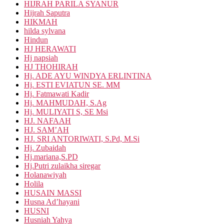
HIJRAH PARILA SYANUR
Hijrah Saputra
HIKMAH
hilda sylvana
Hindun
HJ HERAWATI
Hj napsiah
HJ THOHIRAH
Hj. ADE AYU WINDYA ERLINTINA
Hj. ESTI EVIATUN SE. MM
Hj. Fatmawati Kadir
Hj. MAHMUDAH, S.Ag
Hj. MULIYATI S, SE Msi
HJ. NAFAAH
HJ. SAM’AH
HJ. SRI ANTORIWATI, S.Pd, M.Si
Hj. Zubaidah
Hj.mariana,S.PD
Hj.Putri zulaikha siregar
Holanawiyah
Holila
HUSAIN MASSI
Husna Ad’hayani
HUSNI
Husniah Yahya