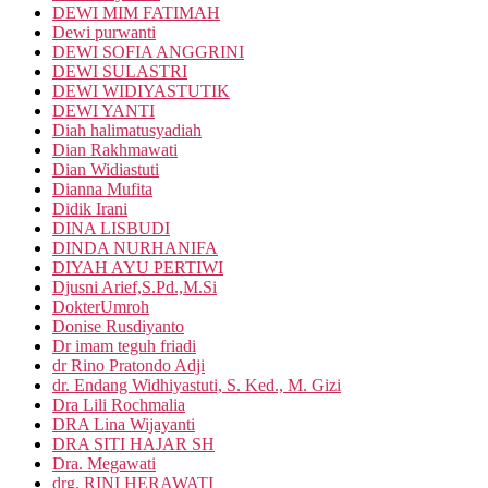
DEWI MIM FATIMAH
Dewi purwanti
DEWI SOFIA ANGGRINI
DEWI SULASTRI
DEWI WIDIYASTUTIK
DEWI YANTI
Diah halimatusyadiah
Dian Rakhmawati
Dian Widiastuti
Dianna Mufita
Didik Irani
DINA LISBUDI
DINDA NURHANIFA
DIYAH AYU PERTIWI
Djusni Arief,S.Pd.,M.Si
DokterUmroh
Donise Rusdiyanto
Dr imam teguh friadi
dr Rino Pratondo Adji
dr. Endang Widhiyastuti, S. Ked., M. Gizi
Dra Lili Rochmalia
DRA Lina Wijayanti
DRA SITI HAJAR SH
Dra. Megawati
drg. RINI HERAWATI