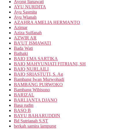
Ayong lianawati
AYU NURDITA
Ayu Sasmita
Ayu Wianah
AZAHRA AMELIA HERMANTO
Azimar
Aziza Sulfanah
AZWIR AR
BA’UT ISMAWATI
Bada Wati
Baihaki
BAIQ EMA SARTIKA
BAIQ MAHYUNIATI FITRIANI, SH
BAIQ NURLAILI
BAIQ SRIASTUTI, S. Ag
Bambang Iwan Murwohadi
BAMBANG PURWOKO
Bambang Wibisono
BARIZAL
BARLIANTA DJANO
Basa rudin
BASO B
BAYU BAHARUDDIN
Bd Sutrianah S.ST
berkah samira lampung