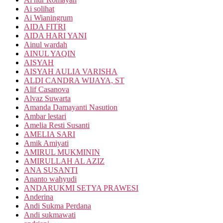
Ai solihat
Ai Wianingrum
AIDA FITRI
AIDA HARI YANI
Ainul wardah
AINUL YAQIN
AISYAH
AISYAH AULIA VARISHA
ALDI CANDRA WIJAYA, ST
Alif Casanova
Alvaz Suwarta
Amanda Damayanti Nasution
Ambar lestari
Amelia Resti Susanti
AMELIA SARI
Amik Amiyati
AMIRUL MUKMININ
AMIRULLAH AL AZIZ
ANA SUSANTI
Ananto wahyudi
ANDARUKMI SETYA PRAWESI
Anderina
Andi Sukma Perdana
Andi sukmawati