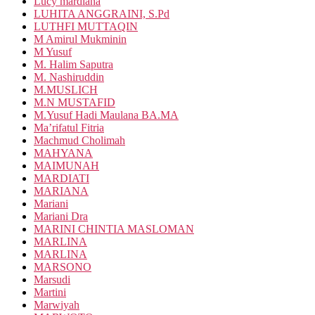
Lucy mardiana
LUHITA ANGGRAINI, S.Pd
LUTHFI MUTTAQIN
M Amirul Mukminin
M Yusuf
M. Halim Saputra
M. Nashiruddin
M.MUSLICH
M.N MUSTAFID
M.Yusuf Hadi Maulana BA.MA
Ma’rifatul Fitria
Machmud Cholimah
MAHYANA
MAIMUNAH
MARDIATI
MARIANA
Mariani
Mariani Dra
MARINI CHINTIA MASLOMAN
MARLINA
MARLINA
MARSONO
Marsudi
Martini
Marwiyah