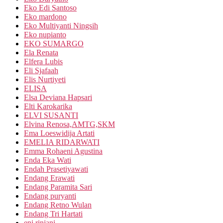
Eko Edi Santoso
Eko mardono
Eko Multiyanti Ningsih
Eko nupianto
EKO SUMARGO
Ela Renata
Elfera Lubis
Eli Sjafaah
Elis Nurtiyeti
ELISA
Elsa Deviana Hapsari
Elti Karokarika
ELVI SUSANTI
Elvina Renosa,AMTG,SKM
Ema Loeswidija Artati
EMELIA RIDARWATI
Emma Rohaeni Agustina
Enda Eka Wati
Endah Prasetiyawati
Endang Erawati
Endang Paramita Sari
Endang puryanti
Endang Retno Wulan
Endang Tri Hartati
eni rinjani