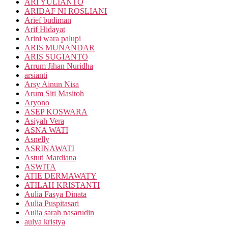
ARI YULIANTO
ARIDAF NI ROSLIANI
Arief budiman
Arif Hidayat
Arini wara palupi
ARIS MUNANDAR
ARIS SUGIANTO
Arrum Jihan Nuridha
arsianti
Arsy Ainun Nisa
Arum Siti Masitoh
Aryono
ASEP KOSWARA
Asiyah Vera
ASNA WATI
Asnelly
ASRINAWATI
Astuti Mardiana
ASWITA
ATIE DERMAWATY
ATILAH KRISTANTI
Aulia Fasya Dinata
Aulia Puspitasari
Aulia sarah nasarudin
aulya kristya