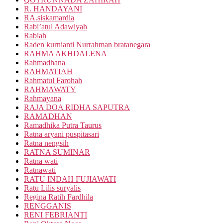
R. HANDAYANI
RA.siskamardia
Rabi’atul Adawiyah
Rabiah
Raden kurnianti Nurrahman bratanegara
RAHMA AKHDALENA
Rahmadhana
RAHMATIAH
Rahmatul Farohah
RAHMAWATY
Rahmayana
RAJA DOA RIDHA SAPUTRA
RAMADHAN
Ramadhika Putra Taurus
Ratna aryani puspitasari
Ratna nengsih
RATNA SUMINAR
Ratna wati
Ratnawati
RATU INDAH FUJIAWATI
Ratu Lilis suryalis
Regina Ratih Fardhila
RENGGANIS
RENI FEBRIANTI