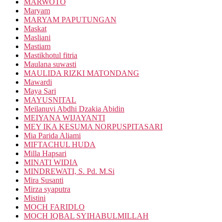
MARWOTO
Maryam
MARYAM PAPUTUNGAN
Maskat
Masliani
Mastiam
Mastikhotul fitria
Maulana suwasti
MAULIDA RIZKI MATONDANG
Mawardi
Maya Sari
MAYUSNITAL
Meilanuvi Abdhi Dzakia Abidin
MEIYANA WIJAYANTI
MEY IKA KESUMA NORPUSPITASARI
Mia Parida Aliami
MIFTACHUL HUDA
Milla Hapsari
MINATI WIDIA
MINDREWATI, S. Pd. M.Si
Mira Susanti
Mirza syaputra
Mistini
MOCH FARIDLO
MOCH IQBAL SYIHABULMILLAH