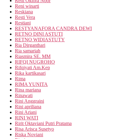
Reni Oktora Noor
Reni winarti
Reskiana
Resti Vera
Restiani
RESTYANAFORA CANDRA DEWI
RETNO DINI ASTUTI
RETNO WIDIASTUTY
Ria Dirganthari
Ria samariah
Riasmira SE. MM
RIFQI NUGROHO
Rifqiyati Am.Kep
Rika kartikasari
Rima
RIMA YUNITA
Rina mariana
Rinawati
Rini Anggraini
Rini apriliana
Rini Ariani
RINI WATI
Ririt Oktaviani Putri Pratama
Risa Arisca Susetyo
Riska Noviani