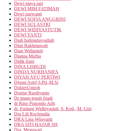
Dewi maya sari
DEWI MIM FATIMAH
Dewi purwanti
DEWI SOFIA ANGGRINI
DEWI SULASTRI
DEWI WIDIYASTUTIK
DEWI YANTI
Diah halimatusyadiah
Dian Rakhmawati
Dian Widiastuti
Dianna Mufita
Didik Irani
DINA LISBUDI
DINDA NURHANIFA
DIYAH AYU PERTIWI
Djusni Arief,S.Pd.,M.Si
DokterUmroh
Donise Rusdiyanto
Dr imam teguh friadi
dr Rino Pratondo Adji
dr. Endang Widhiyastuti, S. Ked., M. Gizi
Dra Lili Rochmalia
DRA Lina Wijayanti
DRA SITI HAJAR SH
Dra. Megawati