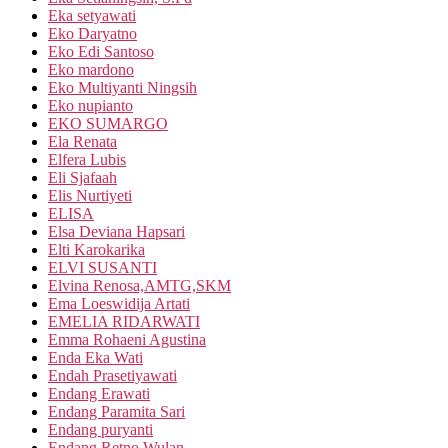
Eka setyawati
Eko Daryatno
Eko Edi Santoso
Eko mardono
Eko Multiyanti Ningsih
Eko nupianto
EKO SUMARGO
Ela Renata
Elfera Lubis
Eli Sjafaah
Elis Nurtiyeti
ELISA
Elsa Deviana Hapsari
Elti Karokarika
ELVI SUSANTI
Elvina Renosa,AMTG,SKM
Ema Loeswidija Artati
EMELIA RIDARWATI
Emma Rohaeni Agustina
Enda Eka Wati
Endah Prasetiyawati
Endang Erawati
Endang Paramita Sari
Endang puryanti
Endang Retno Wulan