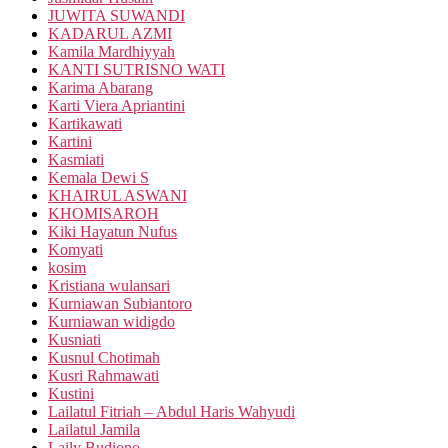
JUWITA SUWANDI
KADARUL AZMI
Kamila Mardhiyyah
KANTI SUTRISNO WATI
Karima Abarang
Karti Viera Apriantini
Kartikawati
Kartini
Kasmiati
Kemala Dewi S
KHAIRUL ASWANI
KHOMISAROH
Kiki Hayatun Nufus
Komyati
kosim
Kristiana wulansari
Kurniawan Subiantoro
Kurniawan widigdo
Kusniati
Kusnul Chotimah
Kusri Rahmawati
Kustini
Lailatul Fitriah – Abdul Haris Wahyudi
Lailatul Jamila
Laily Budiono