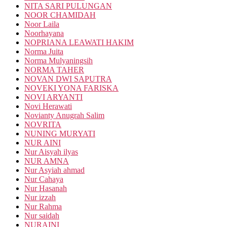
NITA SARI PULUNGAN
NOOR CHAMIDAH
Noor Laila
Noorhayana
NOPRIANA LEAWATI HAKIM
Norma Juita
Norma Mulyaningsih
NORMA TAHER
NOVAN DWI SAPUTRA
NOVEKI YONA FARISKA
NOVI ARYANTI
Novi Herawati
Novianty Anugrah Salim
NOVRITA
NUNING MURYATI
NUR AINI
Nur Aisyah ilyas
NUR AMNA
Nur Asyiah ahmad
Nur Cahaya
Nur Hasanah
Nur izzah
Nur Rahma
Nur saidah
NURAINI