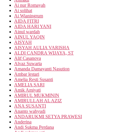
Ai nur Romayah
Ai solihat
Ai Wianingrum
AIDA FITRI
AIDA HARI YANI
Ainul wardah
AINUL YAQIN
AISYAH
AISYAH AULIA VARISHA
ALDI CANDRA WIJAYA, ST
Alif Casanova
Alvaz Suwarta
Amanda Damayanti Nasution
Ambar lestari
Amelia Resti Susanti
AMELIA SARI
Amik Amiyati
AMIRUL MUKMININ
AMIRULLAH AL AZIZ
ANA SUSANTI
Ananto wahyudi
ANDARUKMI SETYA PRAWESI
Anderina
Andi Sukma Perdana