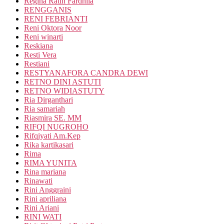
Regina Ratih Fardhila
RENGGANIS
RENI FEBRIANTI
Reni Oktora Noor
Reni winarti
Reskiana
Resti Vera
Restiani
RESTYANAFORA CANDRA DEWI
RETNO DINI ASTUTI
RETNO WIDIASTUTY
Ria Dirganthari
Ria samariah
Riasmira SE. MM
RIFQI NUGROHO
Rifqiyati Am.Kep
Rika kartikasari
Rima
RIMA YUNITA
Rina mariana
Rinawati
Rini Anggraini
Rini apriliana
Rini Ariani
RINI WATI