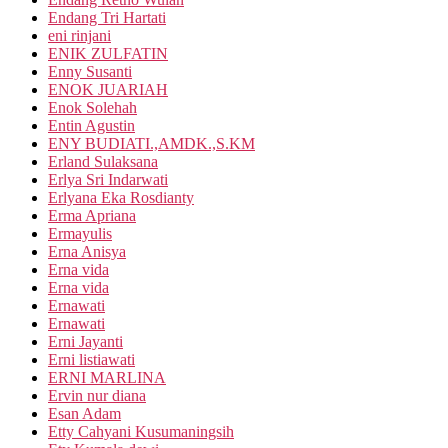
Endang Tri Hartati
eni rinjani
ENIK ZULFATIN
Enny Susanti
ENOK JUARIAH
Enok Solehah
Entin Agustin
ENY BUDIATI.,AMDK.,S.KM
Erland Sulaksana
Erlya Sri Indarwati
Erlyana Eka Rosdianty
Erma Apriana
Ermayulis
Erna Anisya
Erna vida
Erna vida
Ernawati
Ernawati
Erni Jayanti
Erni listiawati
ERNI MARLINA
Ervin nur diana
Esan Adam
Etty Cahyani Kusumaningsih