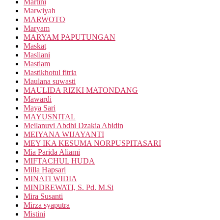
Martini
Marwiyah
MARWOTO
Maryam
MARYAM PAPUTUNGAN
Maskat
Masliani
Mastiam
Mastikhotul fitria
Maulana suwasti
MAULIDA RIZKI MATONDANG
Mawardi
Maya Sari
MAYUSNITAL
Meilanuvi Abdhi Dzakia Abidin
MEIYANA WIJAYANTI
MEY IKA KESUMA NORPUSPITASARI
Mia Parida Aliami
MIFTACHUL HUDA
Milla Hapsari
MINATI WIDIA
MINDREWATI, S. Pd. M.Si
Mira Susanti
Mirza syaputra
Mistini