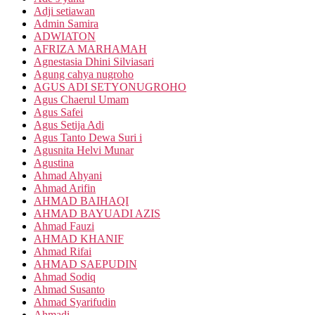
Adji setiawan
Admin Samira
ADWIATON
AFRIZA MARHAMAH
Agnestasia Dhini Silviasari
Agung cahya nugroho
AGUS ADI SETYONUGROHO
Agus Chaerul Umam
Agus Safei
Agus Setija Adi
Agus Tanto Dewa Suri i
Agusnita Helvi Munar
Agustina
Ahmad Ahyani
Ahmad Arifin
AHMAD BAIHAQI
AHMAD BAYUADI AZIS
Ahmad Fauzi
AHMAD KHANIF
Ahmad Rifai
AHMAD SAEPUDIN
Ahmad Sodiq
Ahmad Susanto
Ahmad Syarifudin
Ahmadi