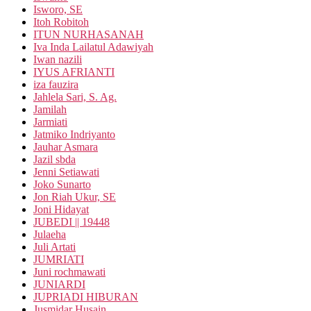
Isworo, SE
Itoh Robitoh
ITUN NURHASANAH
Iva Inda Lailatul Adawiyah
Iwan nazili
IYUS AFRIANTI
iza fauzira
Jahlela Sari, S. Ag.
Jamilah
Jarmiati
Jatmiko Indriyanto
Jauhar Asmara
Jazil sbda
Jenni Setiawati
Joko Sunarto
Jon Riah Ukur, SE
Joni Hidayat
JUBEDI || 19448
Julaeha
Juli Artati
JUMRIATI
Juni rochmawati
JUNIARDI
JUPRIADI HIBURAN
Jusmidar Husain