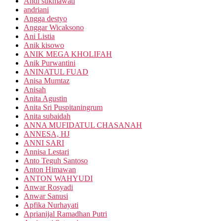
Andi sukmawati
andriani
Angga destyo
Anggar Wicaksono
Ani Listia
Anik kisowo
ANIK MEGA KHOLIFAH
Anik Purwantini
ANINATUL FUAD
Anisa Mumtaz
Anisah
Anita Agustin
Anita Sri Puspitaningrum
Anita subaidah
ANNA MUFIDATUL CHASANAH
ANNESA, HJ
ANNI SARI
Annisa Lestari
Anto Teguh Santoso
Anton Himawan
ANTON WAHYUDI
Anwar Rosyadi
Anwar Sanusi
Apfika Nurhayati
Aprianijal Ramadhan Putri