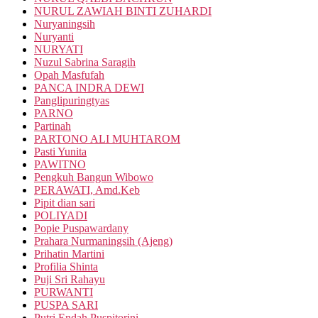
NURUL ZAWIAH BINTI ZUHARDI
Nuryaningsih
Nuryanti
NURYATI
Nuzul Sabrina Saragih
Opah Masfufah
PANCA INDRA DEWI
Panglipuringtyas
PARNO
Partinah
PARTONO ALI MUHTAROM
Pasti Yunita
PAWITNO
Pengkuh Bangun Wibowo
PERAWATI, Amd.Keb
Pipit dian sari
POLIYADI
Popie Puspawardany
Prahara Nurmaningsih (Ajeng)
Prihatin Martini
Profilia Shinta
Puji Sri Rahayu
PURWANTI
PUSPA SARI
Putri Endah Puspitorini