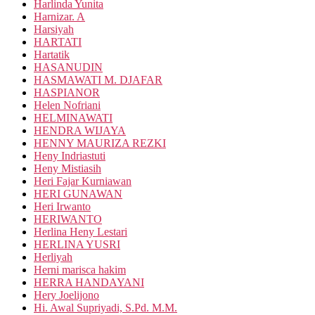
Harlinda Yunita
Harnizar. A
Harsiyah
HARTATI
Hartatik
HASANUDIN
HASMAWATI M. DJAFAR
HASPIANOR
Helen Nofriani
HELMINAWATI
HENDRA WIJAYA
HENNY MAURIZA REZKI
Heny Indriastuti
Heny Mistiasih
Heri Fajar Kurniawan
HERI GUNAWAN
Heri Irwanto
HERIWANTO
Herlina Heny Lestari
HERLINA YUSRI
Herliyah
Herni marisca hakim
HERRA HANDAYANI
Hery Joelijono
Hi. Awal Supriyadi, S.Pd. M.M.