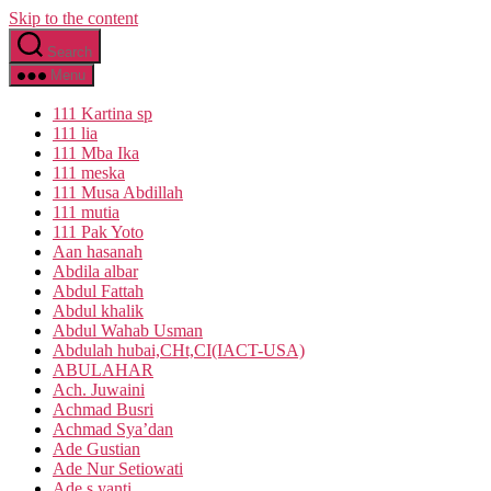
Skip to the content
Search
Menu
111 Kartina sp
111 lia
111 Mba Ika
111 meska
111 Musa Abdillah
111 mutia
111 Pak Yoto
Aan hasanah
Abdila albar
Abdul Fattah
Abdul khalik
Abdul Wahab Usman
Abdulah hubai,CHt,CI(IACT-USA)
ABULAHAR
Ach. Juwaini
Achmad Busri
Achmad Sya’dan
Ade Gustian
Ade Nur Setiowati
Ade s yanti