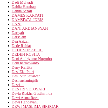
Dadi Mulyadi
Dahlia Harahap
Dahlia Sazali
DAMES KARYATI
DAMSIWAL IDRIS
DANI
DANI ARDIANSYAH
Dariyah
Darsalam
Dea Azizah
Dede Ruhiat
DEDE SUKAESIH
DEDEH ROSITA
Deni Andriyanto Nugroho
Deni hermawanto
Deny Kartika
Desi Eka Putri
Desi Nur Setiawan
Desi susianingsih
Desriani
DESTRI SETOSARI
Devia Rizkha Gustharinda
Dewi Asma Roza
Dewi Handayani
DEWI MASLIMA SIREGAR