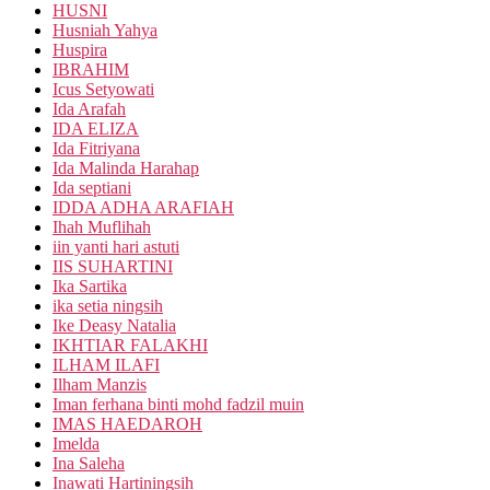
HUSNI
Husniah Yahya
Huspira
IBRAHIM
Icus Setyowati
Ida Arafah
IDA ELIZA
Ida Fitriyana
Ida Malinda Harahap
Ida septiani
IDDA ADHA ARAFIAH
Ihah Muflihah
iin yanti hari astuti
IIS SUHARTINI
Ika Sartika
ika setia ningsih
Ike Deasy Natalia
IKHTIAR FALAKHI
ILHAM ILAFI
Ilham Manzis
Iman ferhana binti mohd fadzil muin
IMAS HAEDAROH
Imelda
Ina Saleha
Inawati Hartiningsih