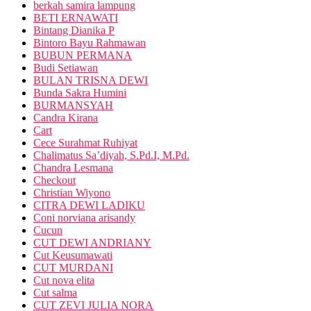
berkah samira lampung
BETI ERNAWATI
Bintang Dianika P
Bintoro Bayu Rahmawan
BUBUN PERMANA
Budi Setiawan
BULAN TRISNA DEWI
Bunda Sakra Humini
BURMANSYAH
Candra Kirana
Cart
Cece Surahmat Ruhiyat
Chalimatus Sa’diyah, S.Pd.I, M.Pd.
Chandra Lesmana
Checkout
Christian Wiyono
CITRA DEWI LADIKU
Coni norviana arisandy
Cucun
CUT DEWI ANDRIANY
Cut Keusumawati
CUT MURDANI
Cut nova elita
Cut salma
CUT ZEVI JULIA NORA