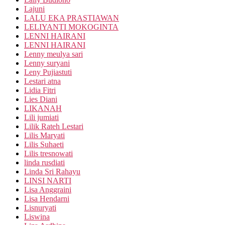
Lajuni
LALU EKA PRASTIAWAN
LELIYANTI MOKOGINTA
LENNI HAIRANI
LENNI HAIRANI
Lenny meulya sari
Lenny suryani
Leny Pujiastuti
Lestari atna
Lidia Fitri
Lies Diani
LIKANAH
Lili jumiati
Lilik Rateh Lestari
Lilis Maryati
Lilis Suhaeti
Lilis tresnowati
linda rusdiati
Linda Sri Rahayu
LINSI NARTI
Lisa Anggraini
Lisa Hendarni
Lisnuryati
Liswina