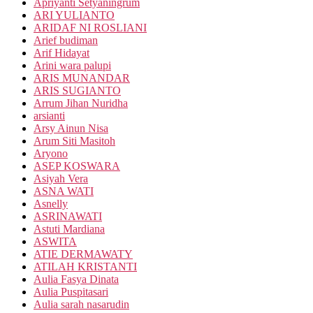
Apriyanti Setyaningrum
ARI YULIANTO
ARIDAF NI ROSLIANI
Arief budiman
Arif Hidayat
Arini wara palupi
ARIS MUNANDAR
ARIS SUGIANTO
Arrum Jihan Nuridha
arsianti
Arsy Ainun Nisa
Arum Siti Masitoh
Aryono
ASEP KOSWARA
Asiyah Vera
ASNA WATI
Asnelly
ASRINAWATI
Astuti Mardiana
ASWITA
ATIE DERMAWATY
ATILAH KRISTANTI
Aulia Fasya Dinata
Aulia Puspitasari
Aulia sarah nasarudin