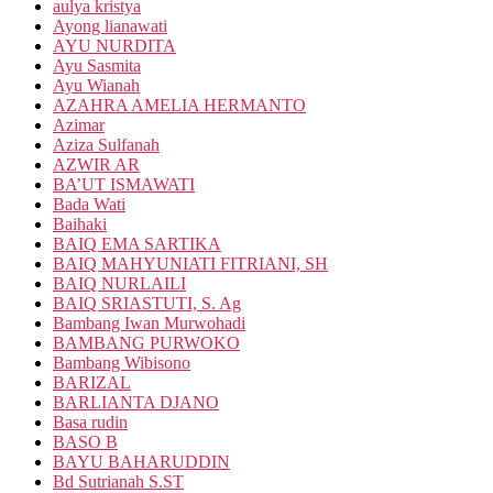
aulya kristya
Ayong lianawati
AYU NURDITA
Ayu Sasmita
Ayu Wianah
AZAHRA AMELIA HERMANTO
Azimar
Aziza Sulfanah
AZWIR AR
BA’UT ISMAWATI
Bada Wati
Baihaki
BAIQ EMA SARTIKA
BAIQ MAHYUNIATI FITRIANI, SH
BAIQ NURLAILI
BAIQ SRIASTUTI, S. Ag
Bambang Iwan Murwohadi
BAMBANG PURWOKO
Bambang Wibisono
BARIZAL
BARLIANTA DJANO
Basa rudin
BASO B
BAYU BAHARUDDIN
Bd Sutrianah S.ST