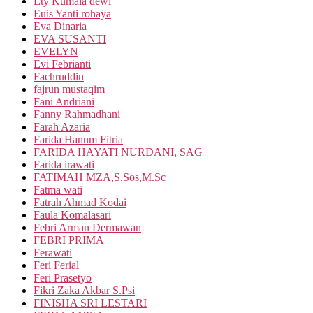
Ety Kumala dewi
Euis Yanti rohaya
Eva Dinaria
EVA SUSANTI
EVELYN
Evi Febrianti
Fachruddin
fajrun mustaqim
Fani Andriani
Fanny Rahmadhani
Farah Azaria
Farida Hanum Fitria
FARIDA HAYATI NURDANI, SAG
Farida irawati
FATIMAH MZA,S.Sos,M.Sc
Fatma wati
Fatrah Ahmad Kodai
Faula Komalasari
Febri Arman Dermawan
FEBRI PRIMA
Ferawati
Feri Ferial
Feri Prasetyo
Fikri Zaka Akbar S.Psi
FINISHA SRI LESTARI