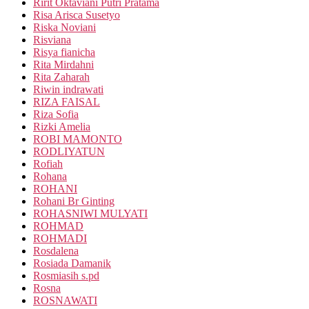
Ririt Oktaviani Putri Pratama
Risa Arisca Susetyo
Riska Noviani
Risviana
Risya fianicha
Rita Mirdahni
Rita Zaharah
Riwin indrawati
RIZA FAISAL
Riza Sofia
Rizki Amelia
ROBI MAMONTO
RODLIYATUN
Rofiah
Rohana
ROHANI
Rohani Br Ginting
ROHASNIWI MULYATI
ROHMAD
ROHMADI
Rosdalena
Rosiada Damanik
Rosmiasih s.pd
Rosna
ROSNAWATI