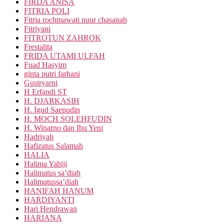
FIRDA ANISA
FITRIA POLI
Fitria rochmawati nuur chasanah
Fitriyani
FITROTUN ZAHROK
Frestalita
FRIDA UTAMI ULFAH
Fuad Hasyim
ginta putri farhani
Gustryarni
H Erfandi ST
H. DJARKASIH
H. Igud Saepudin
H. MOCH SOLEHFUDIN
H. Winarno dan Ibu Yeni
Hadriyah
Hafizatus Salamah
HALIA
Halima Yahiji
Halimatus sa’diah
Halimatussa’diah
HANIFAH HANUM
HARDIYANTI
Hari Hendrawan
HARIANA