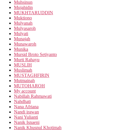
Muhsinun
Mujahidin
MUKHTARUDDIN
Muktiono
Mulyanah
Mulyasaroh
Mulyati
Munajah
Munawaroh
Munika
Mursid Broto Setiyanto
Murti Rahayu
MUSLIH
Muslimah
MUSTAGHFIRIN
Mutmainah
MUTOHAROH
My account
Nabillah Rahmawati
Nahdhati
Nana Afriana
Nandi irawan
Nani Yulianti
Nanik Isnaeni
Nanik Khusnul Khotimah