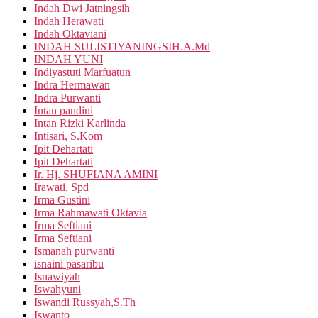
Indah Dwi Jatningsih
Indah Herawati
Indah Oktaviani
INDAH SULISTIYANINGSIH.A.Md
INDAH YUNI
Indiyastuti Marfuatun
Indra Hermawan
Indra Purwanti
Intan pandini
Intan Rizki Karlinda
Intisari, S.Kom
Ipit Dehartati
Ipit Dehartati
Ir. Hj. SHUFIANA AMINI
Irawati. Spd
Irma Gustini
Irma Rahmawati Oktavia
Irma Seftiani
Irma Seftiani
Ismanah purwanti
isnaini pasaribu
Isnawiyah
Iswahyuni
Iswandi Russyah,S.Th
Iswanto