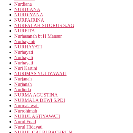
Nurdiana
NURDIANA
NURDIYANA
NURFAJRINA
NURFALAH SITORUS S.AG
NURFITA
Nurhasanah bt H Mansur
Nurhayanti
NURHAYATI
Nurhayati
Nurhayati
Nurhayati
Nuri Kartini
NURIMAS YULIYAWATI
Nurjanah
Nurjanah
Nurlinda
NURMA AGUSTINA
NURMALA DEWI S.PDI
Nurmalawati
Nurrohimah
NURUL ASTIYAWATI
Nurul Fuad
Nurul Hidayati
NURUL QALBI BACHRUN