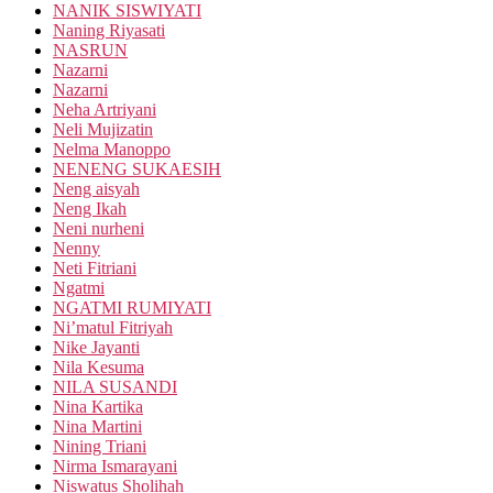
NANIK SISWIYATI
Naning Riyasati
NASRUN
Nazarni
Nazarni
Neha Artriyani
Neli Mujizatin
Nelma Manoppo
NENENG SUKAESIH
Neng aisyah
Neng Ikah
Neni nurheni
Nenny
Neti Fitriani
Ngatmi
NGATMI RUMIYATI
Ni’matul Fitriyah
Nike Jayanti
Nila Kesuma
NILA SUSANDI
Nina Kartika
Nina Martini
Nining Triani
Nirma Ismarayani
Niswatus Sholihah