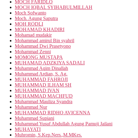
MOCH FARIDLO
MOCH IQBAL SYIHABULMILLAH
Moch Sofwanto
Moch. Agung Saputra
MOH RODLI
MOHAMAD KHADIRI
Mohamad mudakir
Mohammad amirul Bin syahril
Mohammad Dwi Prasetyono
Mohammad Zenni
MOMONG MUSTAPA
MUHAMAD ADZKIYA SADALI
Muhammad Aqim Dinallah
Muhammad Ardian, S. Ag.
MUHAMMAD FAHROJI
MUHAMMAD ILHAM SH
MUHAMMAD IVAN
MUHAMMAD MACHFUD
Muhammad Mauliza Syandra
Muhammad Nur
MUHAMMAD RIDHO AVICENNA
Muhammad Supiani
Muhammad Yusuf Abdullah Agung Pamuji Jailani
MUHAYATI
Muhromin, S.Kep.Ners.,M.MKes.