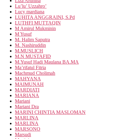
Liza Ardhina
Lu’lu’ Uzzahro’
Lucy mardiana
LUHITA ANGGRAINI, S.Pd
LUTHFI MUTTAQIN
M Amirul Mukminin
M Yusuf
M. Halim Saputra
M. Nashiruddin
M.MUSLICH
M.N MUSTAFID
M.Yusuf Hadi Maulana BA.MA
Ma’rifatul Fitria
Machmud Cholimah
MAHYANA
MAIMUNAH
MARDIATI
MARIANA
Mariani
Mariani Dra
MARINI CHINTIA MASLOMAN
MARLINA
MARLINA
MARSONO
Marsudi