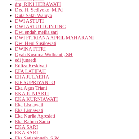
drg. RINI HERAWATI
Drs. H. Sediyoko, M.Pd
Duta Sakti Waluyo
DWI ASTUTI
DWI ASTUTI GINTING
Dwi endah meilia sari
DWI FITRIANA APRIL MAHARANI
Dwi Heni Susilowati
DWINA FITRI
Dyah Kusuma Widhianti, SH
edi junaedi
Edliza Reskiyati
EFA LATIFAH
EHA JULAEHA
EIF SUPRIYANTO
Eka Agus Triani
EKA JUNIARTI
EKA KURNIAWATI
Eka Lisnawati
Eka Lisnawati
Eka Nurlia Agresiati
Eka Rahma Sania
EKA SARI
EKA SARI
Eka Setianingsih, S.Pd