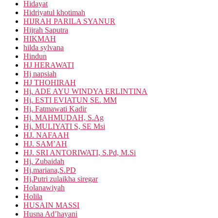
Hidayat
Hidriyatul khotimah
HIJRAH PARILA SYANUR
Hijrah Saputra
HIKMAH
hilda sylvana
Hindun
HJ HERAWATI
Hj napsiah
HJ THOHIRAH
Hj. ADE AYU WINDYA ERLINTINA
Hj. ESTI EVIATUN SE. MM
Hj. Fatmawati Kadir
Hj. MAHMUDAH, S.Ag
Hj. MULIYATI S, SE Msi
HJ. NAFAAH
HJ. SAM’AH
HJ. SRI ANTORIWATI, S.Pd, M.Si
Hj. Zubaidah
Hj.mariana,S.PD
Hj.Putri zulaikha siregar
Holanawiyah
Holila
HUSAIN MASSI
Husna Ad’hayani