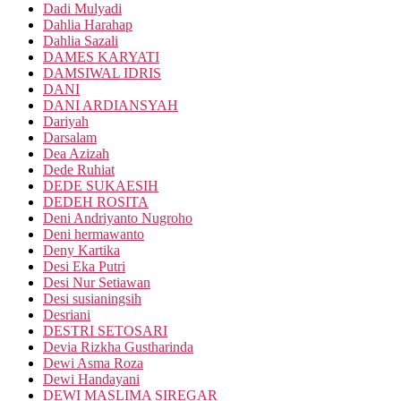
Dadi Mulyadi
Dahlia Harahap
Dahlia Sazali
DAMES KARYATI
DAMSIWAL IDRIS
DANI
DANI ARDIANSYAH
Dariyah
Darsalam
Dea Azizah
Dede Ruhiat
DEDE SUKAESIH
DEDEH ROSITA
Deni Andriyanto Nugroho
Deni hermawanto
Deny Kartika
Desi Eka Putri
Desi Nur Setiawan
Desi susianingsih
Desriani
DESTRI SETOSARI
Devia Rizkha Gustharinda
Dewi Asma Roza
Dewi Handayani
DEWI MASLIMA SIREGAR