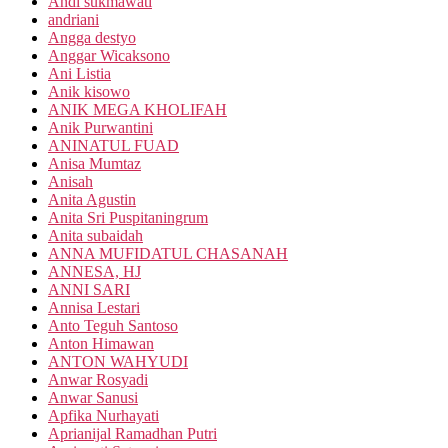
Andi sukmawati
andriani
Angga destyo
Anggar Wicaksono
Ani Listia
Anik kisowo
ANIK MEGA KHOLIFAH
Anik Purwantini
ANINATUL FUAD
Anisa Mumtaz
Anisah
Anita Agustin
Anita Sri Puspitaningrum
Anita subaidah
ANNA MUFIDATUL CHASANAH
ANNESA, HJ
ANNI SARI
Annisa Lestari
Anto Teguh Santoso
Anton Himawan
ANTON WAHYUDI
Anwar Rosyadi
Anwar Sanusi
Apfika Nurhayati
Aprianijal Ramadhan Putri