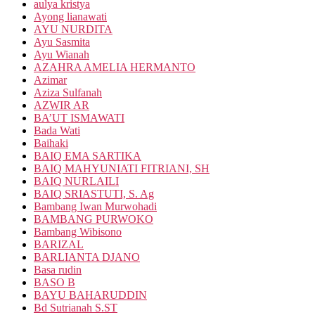
aulya kristya
Ayong lianawati
AYU NURDITA
Ayu Sasmita
Ayu Wianah
AZAHRA AMELIA HERMANTO
Azimar
Aziza Sulfanah
AZWIR AR
BA’UT ISMAWATI
Bada Wati
Baihaki
BAIQ EMA SARTIKA
BAIQ MAHYUNIATI FITRIANI, SH
BAIQ NURLAILI
BAIQ SRIASTUTI, S. Ag
Bambang Iwan Murwohadi
BAMBANG PURWOKO
Bambang Wibisono
BARIZAL
BARLIANTA DJANO
Basa rudin
BASO B
BAYU BAHARUDDIN
Bd Sutrianah S.ST