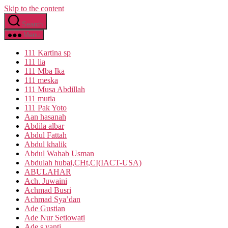
Skip to the content
Search
Menu
111 Kartina sp
111 lia
111 Mba Ika
111 meska
111 Musa Abdillah
111 mutia
111 Pak Yoto
Aan hasanah
Abdila albar
Abdul Fattah
Abdul khalik
Abdul Wahab Usman
Abdulah hubai,CHt,CI(IACT-USA)
ABULAHAR
Ach. Juwaini
Achmad Busri
Achmad Sya’dan
Ade Gustian
Ade Nur Setiowati
Ade s yanti