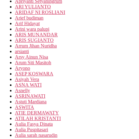
Apriyanti Setyaningrum
ARI YULIANTO
ARIDAF NI ROSLIANI
Arief budiman
Arif Hidayat
Arini wara palupi
ARIS MUNANDAR
ARIS SUGIANTO
Arrum Jihan Nuridha
arsianti
Arsy Ainun Nisa
Arum Siti Masitoh
Aryono
ASEP KOSWARA
Asiyah Vera
ASNA WATI
Asnelly
ASRINAWATI
Astuti Mardiana
ASWITA
ATIE DERMAWATY
ATILAH KRISTANTI
Aulia Fasya Dinata
Aulia Puspitasari
Aulia sarah nasarudin