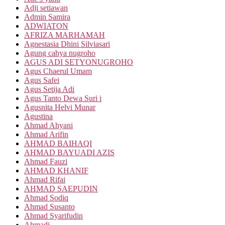
Adji setiawan
Admin Samira
ADWIATON
AFRIZA MARHAMAH
Agnestasia Dhini Silviasari
Agung cahya nugroho
AGUS ADI SETYONUGROHO
Agus Chaerul Umam
Agus Safei
Agus Setija Adi
Agus Tanto Dewa Suri i
Agusnita Helvi Munar
Agustina
Ahmad Ahyani
Ahmad Arifin
AHMAD BAIHAQI
AHMAD BAYUADI AZIS
Ahmad Fauzi
AHMAD KHANIF
Ahmad Rifai
AHMAD SAEPUDIN
Ahmad Sodiq
Ahmad Susanto
Ahmad Syarifudin
Ahmadi