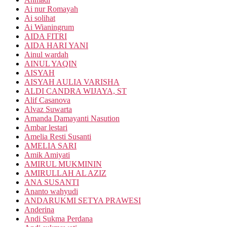
Ai nur Romayah
Ai solihat
Ai Wianingrum
AIDA FITRI
AIDA HARI YANI
Ainul wardah
AINUL YAQIN
AISYAH
AISYAH AULIA VARISHA
ALDI CANDRA WIJAYA, ST
Alif Casanova
Alvaz Suwarta
Amanda Damayanti Nasution
Ambar lestari
Amelia Resti Susanti
AMELIA SARI
Amik Amiyati
AMIRUL MUKMININ
AMIRULLAH AL AZIZ
ANA SUSANTI
Ananto wahyudi
ANDARUKMI SETYA PRAWESI
Anderina
Andi Sukma Perdana