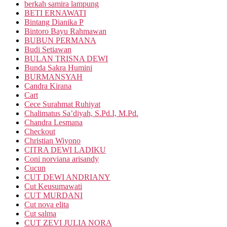
berkah samira lampung
BETI ERNAWATI
Bintang Dianika P
Bintoro Bayu Rahmawan
BUBUN PERMANA
Budi Setiawan
BULAN TRISNA DEWI
Bunda Sakra Humini
BURMANSYAH
Candra Kirana
Cart
Cece Surahmat Ruhiyat
Chalimatus Sa’diyah, S.Pd.I, M.Pd.
Chandra Lesmana
Checkout
Christian Wiyono
CITRA DEWI LADIKU
Coni norviana arisandy
Cucun
CUT DEWI ANDRIANY
Cut Keusumawati
CUT MURDANI
Cut nova elita
Cut salma
CUT ZEVI JULIA NORA