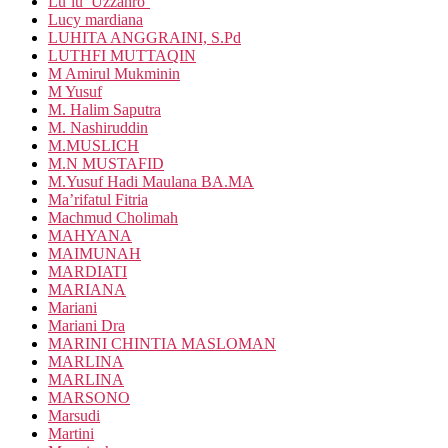
Lu’lu’ Uzzahro’
Lucy mardiana
LUHITA ANGGRAINI, S.Pd
LUTHFI MUTTAQIN
M Amirul Mukminin
M Yusuf
M. Halim Saputra
M. Nashiruddin
M.MUSLICH
M.N MUSTAFID
M.Yusuf Hadi Maulana BA.MA
Ma’rifatul Fitria
Machmud Cholimah
MAHYANA
MAIMUNAH
MARDIATI
MARIANA
Mariani
Mariani Dra
MARINI CHINTIA MASLOMAN
MARLINA
MARLINA
MARSONO
Marsudi
Martini