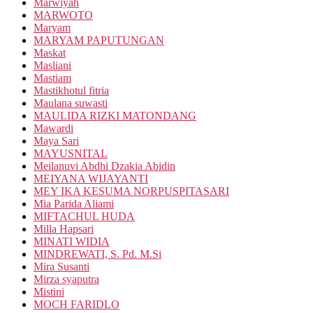
Marwiyah
MARWOTO
Maryam
MARYAM PAPUTUNGAN
Maskat
Masliani
Mastiam
Mastikhotul fitria
Maulana suwasti
MAULIDA RIZKI MATONDANG
Mawardi
Maya Sari
MAYUSNITAL
Meilanuvi Abdhi Dzakia Abidin
MEIYANA WIJAYANTI
MEY IKA KESUMA NORPUSPITASARI
Mia Parida Aliami
MIFTACHUL HUDA
Milla Hapsari
MINATI WIDIA
MINDREWATI, S. Pd. M.Si
Mira Susanti
Mirza syaputra
Mistini
MOCH FARIDLO