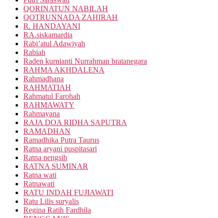
QORINATUN NABILAH
QOTRUNNADA ZAHIRAH
R. HANDAYANI
RA.siskamardia
Rabi’atul Adawiyah
Rabiah
Raden kurnianti Nurrahman bratanegara
RAHMA AKHDALENA
Rahmadhana
RAHMATIAH
Rahmatul Farohah
RAHMAWATY
Rahmayana
RAJA DOA RIDHA SAPUTRA
RAMADHAN
Ramadhika Putra Taurus
Ratna aryani puspitasari
Ratna nengsih
RATNA SUMINAR
Ratna wati
Ratnawati
RATU INDAH FUJIAWATI
Ratu Lilis suryalis
Regina Ratih Fardhila