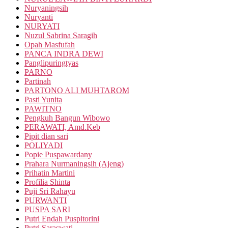
Nuryaningsih
Nuryanti
NURYATI
Nuzul Sabrina Saragih
Opah Masfufah
PANCA INDRA DEWI
Panglipuringtyas
PARNO
Partinah
PARTONO ALI MUHTAROM
Pasti Yunita
PAWITNO
Pengkuh Bangun Wibowo
PERAWATI, Amd.Keb
Pipit dian sari
POLIYADI
Popie Puspawardany
Prahara Nurmaningsih (Ajeng)
Prihatin Martini
Profilia Shinta
Puji Sri Rahayu
PURWANTI
PUSPA SARI
Putri Endah Puspitorini
Putri Saraswati