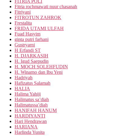
FITRIA POLI
Fitria rochmawati nuur chasanah
Fitriyani
FITROTUN ZAHROK
Frestalita
FRIDA UTAMI ULFAH
Fuad Hasyim
ginta putri farhani
Gustryarni
H Erfandi ST
H. DJARKASIH
H. Igud Saepudin
H. MOCH SOLEHFUDIN
H. Winarno dan Ibu Yeni
Hadriyah
Hafizatus Salamah
HALIA
Halima Yahiji
Halimatus sa’diah
Halimatussa’diah
HANIFAH HANUM
HARDIYANTI
Hari Hendrawan
HARIANA
Harlinda Yunita