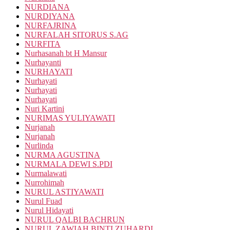
NURDIANA
NURDIYANA
NURFAJRINA
NURFALAH SITORUS S.AG
NURFITA
Nurhasanah bt H Mansur
Nurhayanti
NURHAYATI
Nurhayati
Nurhayati
Nurhayati
Nuri Kartini
NURIMAS YULIYAWATI
Nurjanah
Nurjanah
Nurlinda
NURMA AGUSTINA
NURMALA DEWI S.PDI
Nurmalawati
Nurrohimah
NURUL ASTIYAWATI
Nurul Fuad
Nurul Hidayati
NURUL QALBI BACHRUN
NURUL ZAWIAH BINTI ZUHARDI