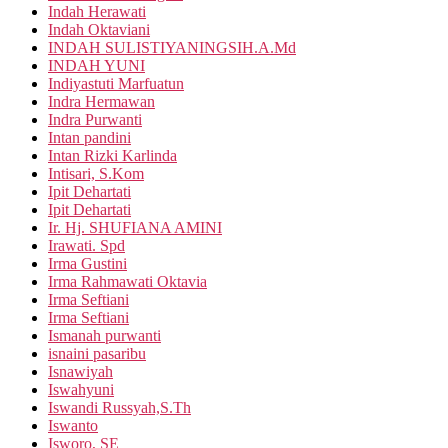
Indah Herawati
Indah Oktaviani
INDAH SULISTIYANINGSIH.A.Md
INDAH YUNI
Indiyastuti Marfuatun
Indra Hermawan
Indra Purwanti
Intan pandini
Intan Rizki Karlinda
Intisari, S.Kom
Ipit Dehartati
Ipit Dehartati
Ir. Hj. SHUFIANA AMINI
Irawati. Spd
Irma Gustini
Irma Rahmawati Oktavia
Irma Seftiani
Irma Seftiani
Ismanah purwanti
isnaini pasaribu
Isnawiyah
Iswahyuni
Iswandi Russyah,S.Th
Iswanto
Isworo, SE