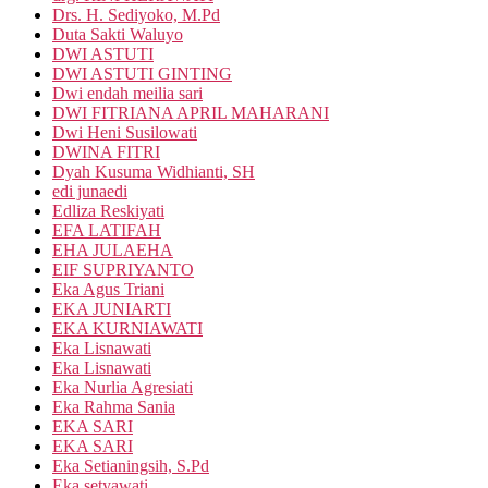
Drs. H. Sediyoko, M.Pd
Duta Sakti Waluyo
DWI ASTUTI
DWI ASTUTI GINTING
Dwi endah meilia sari
DWI FITRIANA APRIL MAHARANI
Dwi Heni Susilowati
DWINA FITRI
Dyah Kusuma Widhianti, SH
edi junaedi
Edliza Reskiyati
EFA LATIFAH
EHA JULAEHA
EIF SUPRIYANTO
Eka Agus Triani
EKA JUNIARTI
EKA KURNIAWATI
Eka Lisnawati
Eka Lisnawati
Eka Nurlia Agresiati
Eka Rahma Sania
EKA SARI
EKA SARI
Eka Setianingsih, S.Pd
Eka setyawati