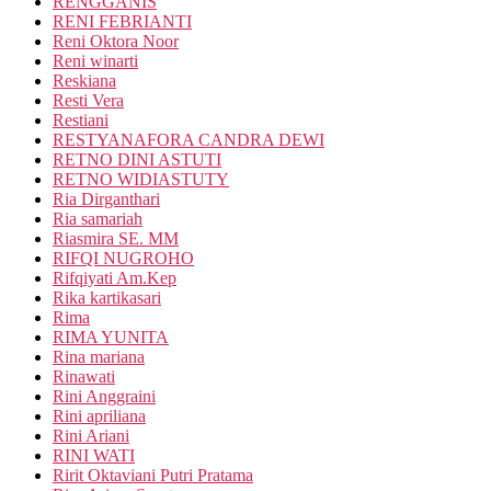
RENGGANIS
RENI FEBRIANTI
Reni Oktora Noor
Reni winarti
Reskiana
Resti Vera
Restiani
RESTYANAFORA CANDRA DEWI
RETNO DINI ASTUTI
RETNO WIDIASTUTY
Ria Dirganthari
Ria samariah
Riasmira SE. MM
RIFQI NUGROHO
Rifqiyati Am.Kep
Rika kartikasari
Rima
RIMA YUNITA
Rina mariana
Rinawati
Rini Anggraini
Rini apriliana
Rini Ariani
RINI WATI
Ririt Oktaviani Putri Pratama