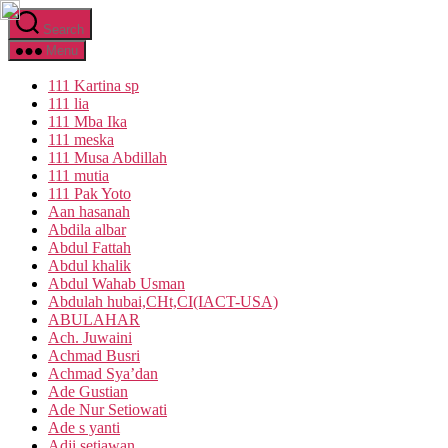
Skip
Search
to
the
Menu
content
111 Kartina sp
111 lia
111 Mba Ika
111 meska
111 Musa Abdillah
111 mutia
111 Pak Yoto
Aan hasanah
Abdila albar
Abdul Fattah
Abdul khalik
Abdul Wahab Usman
Abdulah hubai,CHt,CI(IACT-USA)
ABULAHAR
Ach. Juwaini
Achmad Busri
Achmad Sya’dan
Ade Gustian
Ade Nur Setiowati
Ade s yanti
Adji setiawan