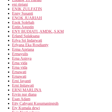
eni rinjani
ENIK ZULFATIN
Enny Susanti
ENOK JUARIAH
Enok Solehah
Entin Agustin
ENY BUDIATI.,AMDK.,S.KM
Erland Sulaksana
Erlya Sri Indarwati
Erlyana Eka Rosdianty
Erma Apriana
Ermayulis
Erna Anisya
Erna vida
Erna vida
Ernawati
Ernawati
Erni Jayanti
Erni listiawati
ERNI MARLINA
Ervin nur diana
Esan Adam
Etty Cahyani Kusumaningsih
Ety Kumala dewi