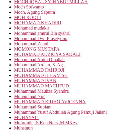
MOCH IQBAL SYIHABULMILLAH
Moch Sofwanto
Moch. Agung Saputra
MOH RODLI
MOHAMAD KHADIRI
Mohamad mudakir
Mohammad amirul Bin syahril
Mohammad Dwi Prasetyono
Mohammad Zenni
MOMONG MUSTAPA
MUHAMAD ADZKIYA SADALI
Muhammad Aqim Dinallah
Muhammad Ardian, S. Ag.
MUHAMMAD FAHROJI
MUHAMMAD ILHAM SH
MUHAMMAD IVAN
MUHAMMAD MACHFUD
Muhammad Mauliza Syandra
Muhammad Nur
MUHAMMAD RIDHO AVICENNA
Muhammad Supiani
Muhammad Yusuf Abdullah Agung Pamuji Jailani
MUHAYATI
Muhromin, S.Kep.Ners.,M.MKes.
Muhsinun