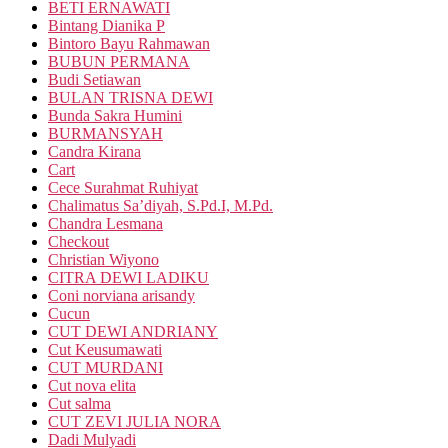
BETI ERNAWATI
Bintang Dianika P
Bintoro Bayu Rahmawan
BUBUN PERMANA
Budi Setiawan
BULAN TRISNA DEWI
Bunda Sakra Humini
BURMANSYAH
Candra Kirana
Cart
Cece Surahmat Ruhiyat
Chalimatus Sa’diyah, S.Pd.I, M.Pd.
Chandra Lesmana
Checkout
Christian Wiyono
CITRA DEWI LADIKU
Coni norviana arisandy
Cucun
CUT DEWI ANDRIANY
Cut Keusumawati
CUT MURDANI
Cut nova elita
Cut salma
CUT ZEVI JULIA NORA
Dadi Mulyadi