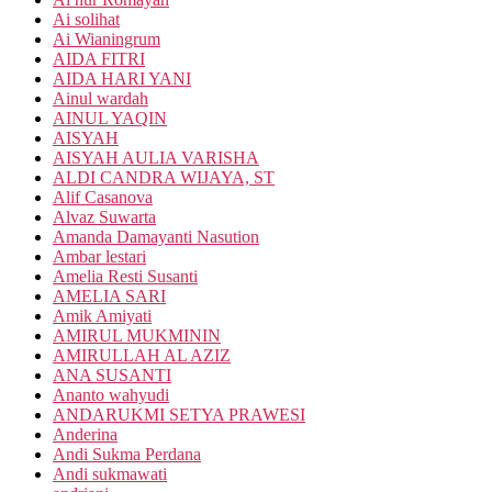
Ai solihat
Ai Wianingrum
AIDA FITRI
AIDA HARI YANI
Ainul wardah
AINUL YAQIN
AISYAH
AISYAH AULIA VARISHA
ALDI CANDRA WIJAYA, ST
Alif Casanova
Alvaz Suwarta
Amanda Damayanti Nasution
Ambar lestari
Amelia Resti Susanti
AMELIA SARI
Amik Amiyati
AMIRUL MUKMININ
AMIRULLAH AL AZIZ
ANA SUSANTI
Ananto wahyudi
ANDARUKMI SETYA PRAWESI
Anderina
Andi Sukma Perdana
Andi sukmawati