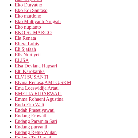
Eko Daryatno
Eko Edi Santoso
Eko mardono
Eko Multiyanti Ningsih
Eko nupianto
EKO SUMARGO
Ela Renata
Elfera Lubis
Eli Sjafaah
Elis Nurtiyeti
ELISA
Elsa Deviana Hapsari
Elti Karokarika
ELVI SUSANTI
Elvina Renosa,AMTG,SKM
Ema Loeswidija Artati
EMELIA RIDARWATI
Emma Rohaeni Agustina
Enda Eka Wati
Endah Prasetiyawati
Endang Erawati
Endang Paramita Sari
Endang puryanti
Endang Retno Wulan
Endang Tri Hartati