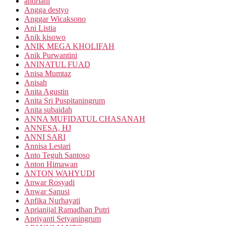
andriani
Angga destyo
Anggar Wicaksono
Ani Listia
Anik kisowo
ANIK MEGA KHOLIFAH
Anik Purwantini
ANINATUL FUAD
Anisa Mumtaz
Anisah
Anita Agustin
Anita Sri Puspitaningrum
Anita subaidah
ANNA MUFIDATUL CHASANAH
ANNESA, HJ
ANNI SARI
Annisa Lestari
Anto Teguh Santoso
Anton Himawan
ANTON WAHYUDI
Anwar Rosyadi
Anwar Sanusi
Apfika Nurhayati
Aprianijal Ramadhan Putri
Apriyanti Setyaningrum