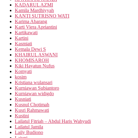
KADARUL AZMI
Kamila Mardhiyyah
KANTI SUTRISNO WATI
Karima Abarang
Karti Viera Apriantini
Kartikawati
Kartini
Kasmiati
Kemala Dewi S
KHAIRUL ASWANI
KHOMISAROH
Kiki Hayatun Nufus
Komyati
kosim
Kristiana wulansari
Kurniawan Subiantoro
Kurniawan widigdo
Kusniati
Kusnul Chotimah
Kusri Rahmawati
Kustini
Lailatul Fitriah – Abdul Haris Wahyudi
Lailatul Jamila
Laily Budiono
Lajuni