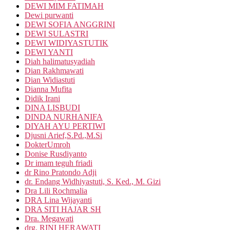
DEWI MIM FATIMAH
Dewi purwanti
DEWI SOFIA ANGGRINI
DEWI SULASTRI
DEWI WIDIYASTUTIK
DEWI YANTI
Diah halimatusyadiah
Dian Rakhmawati
Dian Widiastuti
Dianna Mufita
Didik Irani
DINA LISBUDI
DINDA NURHANIFA
DIYAH AYU PERTIWI
Djusni Arief,S.Pd.,M.Si
DokterUmroh
Donise Rusdiyanto
Dr imam teguh friadi
dr Rino Pratondo Adji
dr. Endang Widhiyastuti, S. Ked., M. Gizi
Dra Lili Rochmalia
DRA Lina Wijayanti
DRA SITI HAJAR SH
Dra. Megawati
drg. RINI HERAWATI