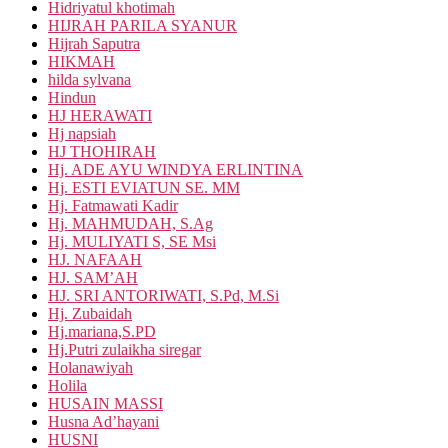
Hidriyatul khotimah
HIJRAH PARILA SYANUR
Hijrah Saputra
HIKMAH
hilda sylvana
Hindun
HJ HERAWATI
Hj napsiah
HJ THOHIRAH
Hj. ADE AYU WINDYA ERLINTINA
Hj. ESTI EVIATUN SE. MM
Hj. Fatmawati Kadir
Hj. MAHMUDAH, S.Ag
Hj. MULIYATI S, SE Msi
HJ. NAFAAH
HJ. SAM’AH
HJ. SRI ANTORIWATI, S.Pd, M.Si
Hj. Zubaidah
Hj.mariana,S.PD
Hj.Putri zulaikha siregar
Holanawiyah
Holila
HUSAIN MASSI
Husna Ad’hayani
HUSNI