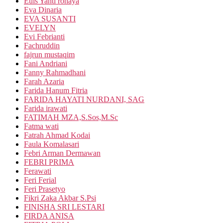
Euis Yanti rohaya
Eva Dinaria
EVA SUSANTI
EVELYN
Evi Febrianti
Fachruddin
fajrun mustaqim
Fani Andriani
Fanny Rahmadhani
Farah Azaria
Farida Hanum Fitria
FARIDA HAYATI NURDANI, SAG
Farida irawati
FATIMAH MZA,S.Sos,M.Sc
Fatma wati
Fatrah Ahmad Kodai
Faula Komalasari
Febri Arman Dermawan
FEBRI PRIMA
Ferawati
Feri Ferial
Feri Prasetyo
Fikri Zaka Akbar S.Psi
FINISHA SRI LESTARI
FIRDA ANISA