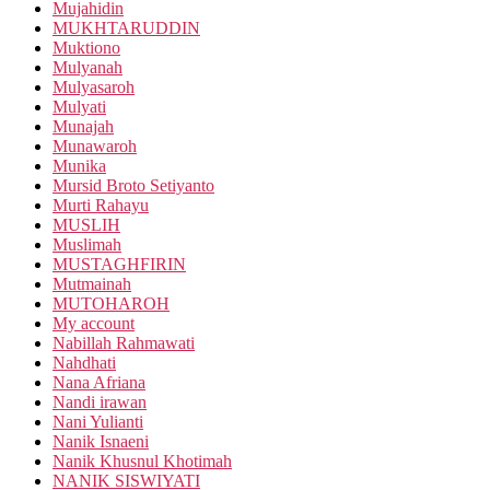
Mujahidin
MUKHTARUDDIN
Muktiono
Mulyanah
Mulyasaroh
Mulyati
Munajah
Munawaroh
Munika
Mursid Broto Setiyanto
Murti Rahayu
MUSLIH
Muslimah
MUSTAGHFIRIN
Mutmainah
MUTOHAROH
My account
Nabillah Rahmawati
Nahdhati
Nana Afriana
Nandi irawan
Nani Yulianti
Nanik Isnaeni
Nanik Khusnul Khotimah
NANIK SISWIYATI