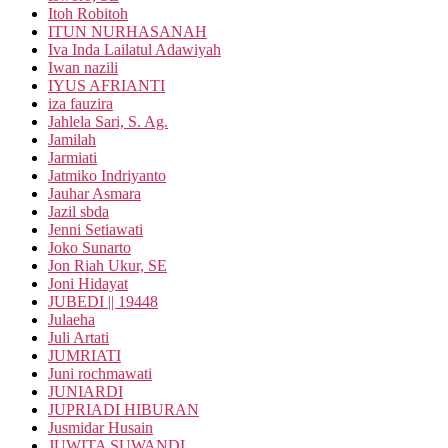
Itoh Robitoh
ITUN NURHASANAH
Iva Inda Lailatul Adawiyah
Iwan nazili
IYUS AFRIANTI
iza fauzira
Jahlela Sari, S. Ag.
Jamilah
Jarmiati
Jatmiko Indriyanto
Jauhar Asmara
Jazil sbda
Jenni Setiawati
Joko Sunarto
Jon Riah Ukur, SE
Joni Hidayat
JUBEDI || 19448
Julaeha
Juli Artati
JUMRIATI
Juni rochmawati
JUNIARDI
JUPRIADI HIBURAN
Jusmidar Husain
JUWITA SUWANDI