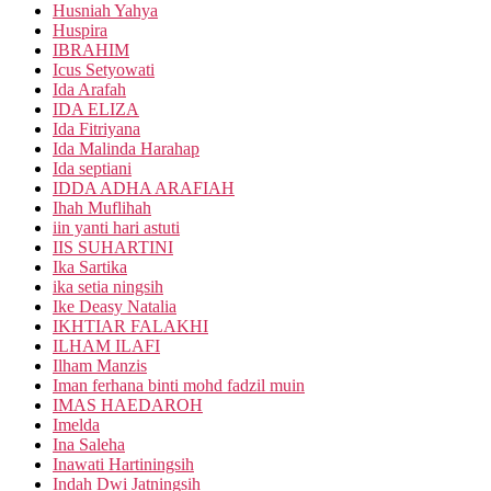
Husniah Yahya
Huspira
IBRAHIM
Icus Setyowati
Ida Arafah
IDA ELIZA
Ida Fitriyana
Ida Malinda Harahap
Ida septiani
IDDA ADHA ARAFIAH
Ihah Muflihah
iin yanti hari astuti
IIS SUHARTINI
Ika Sartika
ika setia ningsih
Ike Deasy Natalia
IKHTIAR FALAKHI
ILHAM ILAFI
Ilham Manzis
Iman ferhana binti mohd fadzil muin
IMAS HAEDAROH
Imelda
Ina Saleha
Inawati Hartiningsih
Indah Dwi Jatningsih