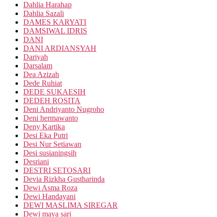
Dahlia Harahap
Dahlia Sazali
DAMES KARYATI
DAMSIWAL IDRIS
DANI
DANI ARDIANSYAH
Dariyah
Darsalam
Dea Azizah
Dede Ruhiat
DEDE SUKAESIH
DEDEH ROSITA
Deni Andriyanto Nugroho
Deni hermawanto
Deny Kartika
Desi Eka Putri
Desi Nur Setiawan
Desi susianingsih
Desriani
DESTRI SETOSARI
Devia Rizkha Gustharinda
Dewi Asma Roza
Dewi Handayani
DEWI MASLIMA SIREGAR
Dewi maya sari