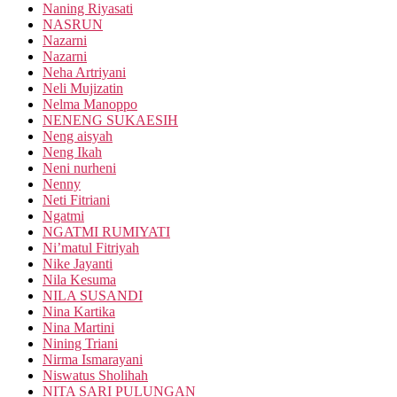
Naning Riyasati
NASRUN
Nazarni
Nazarni
Neha Artriyani
Neli Mujizatin
Nelma Manoppo
NENENG SUKAESIH
Neng aisyah
Neng Ikah
Neni nurheni
Nenny
Neti Fitriani
Ngatmi
NGATMI RUMIYATI
Ni’matul Fitriyah
Nike Jayanti
Nila Kesuma
NILA SUSANDI
Nina Kartika
Nina Martini
Nining Triani
Nirma Ismarayani
Niswatus Sholihah
NITA SARI PULUNGAN