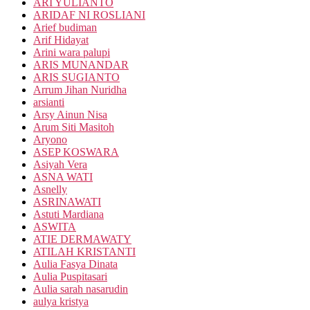
ARI YULIANTO
ARIDAF NI ROSLIANI
Arief budiman
Arif Hidayat
Arini wara palupi
ARIS MUNANDAR
ARIS SUGIANTO
Arrum Jihan Nuridha
arsianti
Arsy Ainun Nisa
Arum Siti Masitoh
Aryono
ASEP KOSWARA
Asiyah Vera
ASNA WATI
Asnelly
ASRINAWATI
Astuti Mardiana
ASWITA
ATIE DERMAWATY
ATILAH KRISTANTI
Aulia Fasya Dinata
Aulia Puspitasari
Aulia sarah nasarudin
aulya kristya