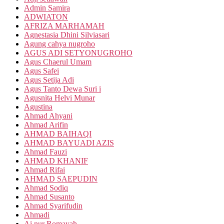
Admin Samira
ADWIATON
AFRIZA MARHAMAH
Agnestasia Dhini Silviasari
Agung cahya nugroho
AGUS ADI SETYONUGROHO
Agus Chaerul Umam
Agus Safei
Agus Setija Adi
Agus Tanto Dewa Suri i
Agusnita Helvi Munar
Agustina
Ahmad Ahyani
Ahmad Arifin
AHMAD BAIHAQI
AHMAD BAYUADI AZIS
Ahmad Fauzi
AHMAD KHANIF
Ahmad Rifai
AHMAD SAEPUDIN
Ahmad Sodiq
Ahmad Susanto
Ahmad Syarifudin
Ahmadi
Ai nur Romayah