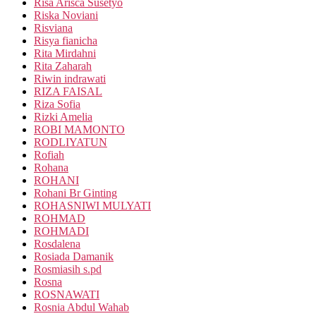
Risa Arisca Susetyo
Riska Noviani
Risviana
Risya fianicha
Rita Mirdahni
Rita Zaharah
Riwin indrawati
RIZA FAISAL
Riza Sofia
Rizki Amelia
ROBI MAMONTO
RODLIYATUN
Rofiah
Rohana
ROHANI
Rohani Br Ginting
ROHASNIWI MULYATI
ROHMAD
ROHMADI
Rosdalena
Rosiada Damanik
Rosmiasih s.pd
Rosna
ROSNAWATI
Rosnia Abdul Wahab