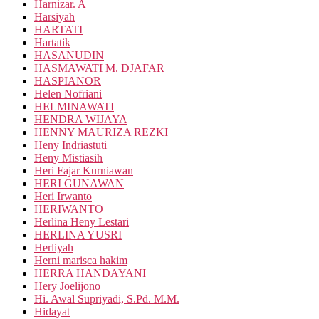
Harnizar. A
Harsiyah
HARTATI
Hartatik
HASANUDIN
HASMAWATI M. DJAFAR
HASPIANOR
Helen Nofriani
HELMINAWATI
HENDRA WIJAYA
HENNY MAURIZA REZKI
Heny Indriastuti
Heny Mistiasih
Heri Fajar Kurniawan
HERI GUNAWAN
Heri Irwanto
HERIWANTO
Herlina Heny Lestari
HERLINA YUSRI
Herliyah
Herni marisca hakim
HERRA HANDAYANI
Hery Joelijono
Hi. Awal Supriyadi, S.Pd. M.M.
Hidayat