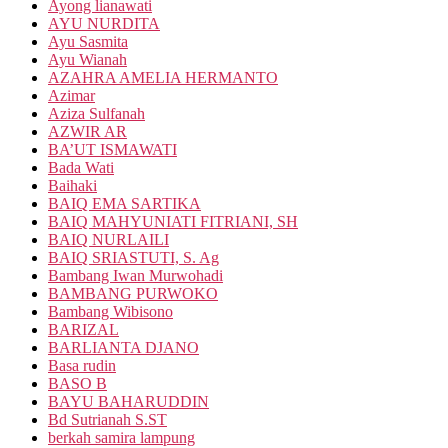
Ayong lianawati
AYU NURDITA
Ayu Sasmita
Ayu Wianah
AZAHRA AMELIA HERMANTO
Azimar
Aziza Sulfanah
AZWIR AR
BA’UT ISMAWATI
Bada Wati
Baihaki
BAIQ EMA SARTIKA
BAIQ MAHYUNIATI FITRIANI, SH
BAIQ NURLAILI
BAIQ SRIASTUTI, S. Ag
Bambang Iwan Murwohadi
BAMBANG PURWOKO
Bambang Wibisono
BARIZAL
BARLIANTA DJANO
Basa rudin
BASO B
BAYU BAHARUDDIN
Bd Sutrianah S.ST
berkah samira lampung