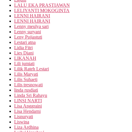
LALU EKA PRASTIAWAN
LELIYANTI MOKOGINTA
LENNI HAIRANI
LENNI HAIRANI
Lenny meulya sari
Lenny suryani
Leny Pujiastuti
Lestari atna
Lidia Fitri
Lies Diani
LIKANAH
Lili jumiati
Lilik Rateh Lestari
Lilis Maryati
Lilis Suhaeti
Lilis tresnowati
linda rusdiati
Linda Sri Rahayu
LINSI NARTI
Lisa Anggraini
Lisa Hendarni
Lisnuryati
Liswina
Liza Ardhina