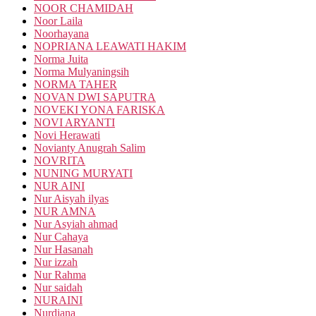
NOOR CHAMIDAH
Noor Laila
Noorhayana
NOPRIANA LEAWATI HAKIM
Norma Juita
Norma Mulyaningsih
NORMA TAHER
NOVAN DWI SAPUTRA
NOVEKI YONA FARISKA
NOVI ARYANTI
Novi Herawati
Novianty Anugrah Salim
NOVRITA
NUNING MURYATI
NUR AINI
Nur Aisyah ilyas
NUR AMNA
Nur Asyiah ahmad
Nur Cahaya
Nur Hasanah
Nur izzah
Nur Rahma
Nur saidah
NURAINI
Nurdiana