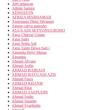
Adji setiawan
Admin Samira
ADWIATON
AFRIZA MARHAMAH
Agnestasia Dhini Silviasari
Agung cahya nugroho
AGUS ADI SETYONUGROHO
Agus Chaerul Umam
Agus Safei
Agus Setija Adi
Agus Tanto Dewa Suri i
Agusnita Helvi Munar
Agustina
Ahmad Ahyani
Ahmad Arifin
AHMAD BAIHAQI
AHMAD BAYUADI AZIS
Ahmad Fauzi
AHMAD KHANIF
Ahmad Rifai
AHMAD SAEPUDIN
Ahmad Sodiq
Ahmad Susanto
Ahmad Syarifudin
Ahmadi