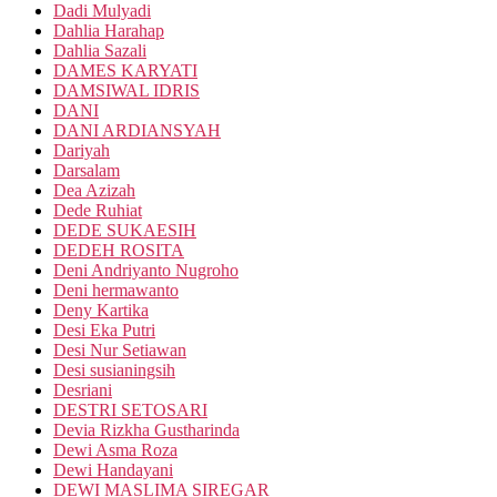
Dadi Mulyadi
Dahlia Harahap
Dahlia Sazali
DAMES KARYATI
DAMSIWAL IDRIS
DANI
DANI ARDIANSYAH
Dariyah
Darsalam
Dea Azizah
Dede Ruhiat
DEDE SUKAESIH
DEDEH ROSITA
Deni Andriyanto Nugroho
Deni hermawanto
Deny Kartika
Desi Eka Putri
Desi Nur Setiawan
Desi susianingsih
Desriani
DESTRI SETOSARI
Devia Rizkha Gustharinda
Dewi Asma Roza
Dewi Handayani
DEWI MASLIMA SIREGAR