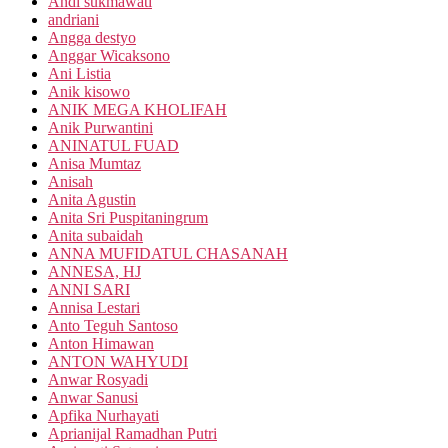
Andi sukmawati
andriani
Angga destyo
Anggar Wicaksono
Ani Listia
Anik kisowo
ANIK MEGA KHOLIFAH
Anik Purwantini
ANINATUL FUAD
Anisa Mumtaz
Anisah
Anita Agustin
Anita Sri Puspitaningrum
Anita subaidah
ANNA MUFIDATUL CHASANAH
ANNESA, HJ
ANNI SARI
Annisa Lestari
Anto Teguh Santoso
Anton Himawan
ANTON WAHYUDI
Anwar Rosyadi
Anwar Sanusi
Apfika Nurhayati
Aprianijal Ramadhan Putri