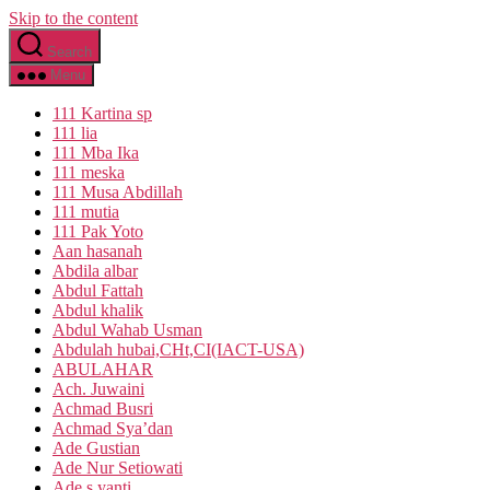
Skip to the content
Search
Menu
111 Kartina sp
111 lia
111 Mba Ika
111 meska
111 Musa Abdillah
111 mutia
111 Pak Yoto
Aan hasanah
Abdila albar
Abdul Fattah
Abdul khalik
Abdul Wahab Usman
Abdulah hubai,CHt,CI(IACT-USA)
ABULAHAR
Ach. Juwaini
Achmad Busri
Achmad Sya’dan
Ade Gustian
Ade Nur Setiowati
Ade s yanti