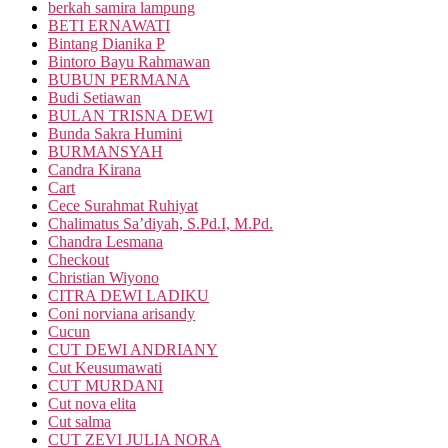
berkah samira lampung
BETI ERNAWATI
Bintang Dianika P
Bintoro Bayu Rahmawan
BUBUN PERMANA
Budi Setiawan
BULAN TRISNA DEWI
Bunda Sakra Humini
BURMANSYAH
Candra Kirana
Cart
Cece Surahmat Ruhiyat
Chalimatus Sa’diyah, S.Pd.I, M.Pd.
Chandra Lesmana
Checkout
Christian Wiyono
CITRA DEWI LADIKU
Coni norviana arisandy
Cucun
CUT DEWI ANDRIANY
Cut Keusumawati
CUT MURDANI
Cut nova elita
Cut salma
CUT ZEVI JULIA NORA