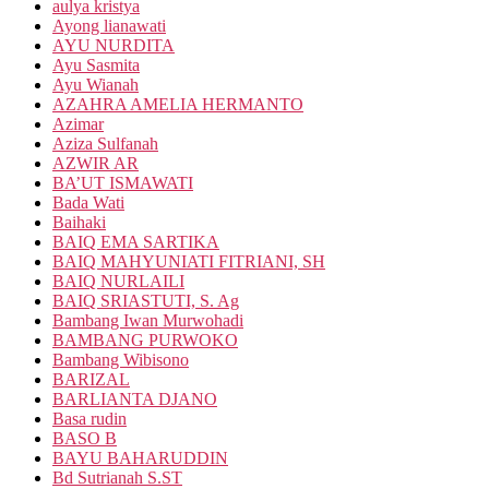
aulya kristya
Ayong lianawati
AYU NURDITA
Ayu Sasmita
Ayu Wianah
AZAHRA AMELIA HERMANTO
Azimar
Aziza Sulfanah
AZWIR AR
BA’UT ISMAWATI
Bada Wati
Baihaki
BAIQ EMA SARTIKA
BAIQ MAHYUNIATI FITRIANI, SH
BAIQ NURLAILI
BAIQ SRIASTUTI, S. Ag
Bambang Iwan Murwohadi
BAMBANG PURWOKO
Bambang Wibisono
BARIZAL
BARLIANTA DJANO
Basa rudin
BASO B
BAYU BAHARUDDIN
Bd Sutrianah S.ST