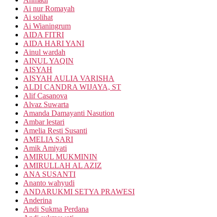
Ai nur Romayah
Ai solihat
Ai Wianingrum
AIDA FITRI
AIDA HARI YANI
Ainul wardah
AINUL YAQIN
AISYAH
AISYAH AULIA VARISHA
ALDI CANDRA WIJAYA, ST
Alif Casanova
Alvaz Suwarta
Amanda Damayanti Nasution
Ambar lestari
Amelia Resti Susanti
AMELIA SARI
Amik Amiyati
AMIRUL MUKMININ
AMIRULLAH AL AZIZ
ANA SUSANTI
Ananto wahyudi
ANDARUKMI SETYA PRAWESI
Anderina
Andi Sukma Perdana