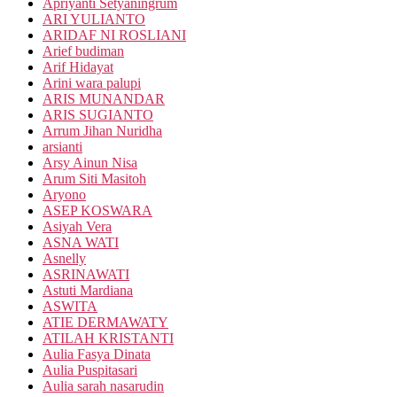
Apriyanti Setyaningrum
ARI YULIANTO
ARIDAF NI ROSLIANI
Arief budiman
Arif Hidayat
Arini wara palupi
ARIS MUNANDAR
ARIS SUGIANTO
Arrum Jihan Nuridha
arsianti
Arsy Ainun Nisa
Arum Siti Masitoh
Aryono
ASEP KOSWARA
Asiyah Vera
ASNA WATI
Asnelly
ASRINAWATI
Astuti Mardiana
ASWITA
ATIE DERMAWATY
ATILAH KRISTANTI
Aulia Fasya Dinata
Aulia Puspitasari
Aulia sarah nasarudin