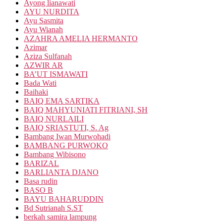
Ayong lianawati
AYU NURDITA
Ayu Sasmita
Ayu Wianah
AZAHRA AMELIA HERMANTO
Azimar
Aziza Sulfanah
AZWIR AR
BA’UT ISMAWATI
Bada Wati
Baihaki
BAIQ EMA SARTIKA
BAIQ MAHYUNIATI FITRIANI, SH
BAIQ NURLAILI
BAIQ SRIASTUTI, S. Ag
Bambang Iwan Murwohadi
BAMBANG PURWOKO
Bambang Wibisono
BARIZAL
BARLIANTA DJANO
Basa rudin
BASO B
BAYU BAHARUDDIN
Bd Sutrianah S.ST
berkah samira lampung