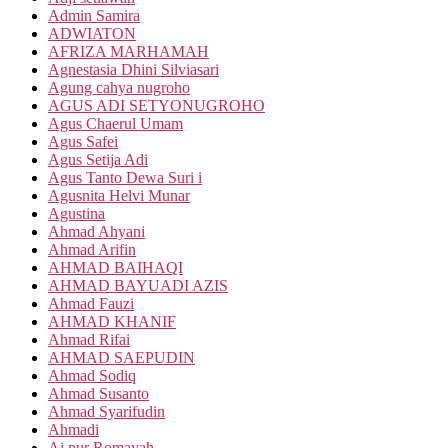
Admin Samira
ADWIATON
AFRIZA MARHAMAH
Agnestasia Dhini Silviasari
Agung cahya nugroho
AGUS ADI SETYONUGROHO
Agus Chaerul Umam
Agus Safei
Agus Setija Adi
Agus Tanto Dewa Suri i
Agusnita Helvi Munar
Agustina
Ahmad Ahyani
Ahmad Arifin
AHMAD BAIHAQI
AHMAD BAYUADI AZIS
Ahmad Fauzi
AHMAD KHANIF
Ahmad Rifai
AHMAD SAEPUDIN
Ahmad Sodiq
Ahmad Susanto
Ahmad Syarifudin
Ahmadi
Ai nur Romayah