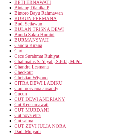
BETI ERNAWATI
Bintang Dianika P
Bintoro Bayu Rahmawan
BUBUN PERMANA
Budi Setiawan
BULAN TRISNA DEWI
Bunda Sakra Humini
BURMANSYAH
Candra Kirana
Cart
Cece Surahmat Ruhiyat
Chalimatus Sa’diyah, S.Pd.I, M.Pd.
Chandra Lesmana
Checkout
Christian Wiyono
CITRA DEWI LADIKU
Coni norviana arisandy
Cucun
CUT DEWI ANDRIANY
Cut Keusumawati
CUT MURDANI
Cut nova elita
Cut salma
CUT ZEVI JULIA NORA
Dadi Mulyadi