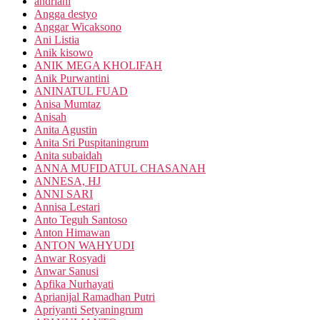
andriani
Angga destyo
Anggar Wicaksono
Ani Listia
Anik kisowo
ANIK MEGA KHOLIFAH
Anik Purwantini
ANINATUL FUAD
Anisa Mumtaz
Anisah
Anita Agustin
Anita Sri Puspitaningrum
Anita subaidah
ANNA MUFIDATUL CHASANAH
ANNESA, HJ
ANNI SARI
Annisa Lestari
Anto Teguh Santoso
Anton Himawan
ANTON WAHYUDI
Anwar Rosyadi
Anwar Sanusi
Apfika Nurhayati
Aprianijal Ramadhan Putri
Apriyanti Setyaningrum