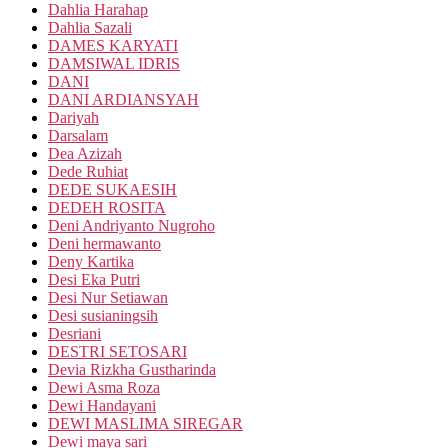
Dahlia Harahap
Dahlia Sazali
DAMES KARYATI
DAMSIWAL IDRIS
DANI
DANI ARDIANSYAH
Dariyah
Darsalam
Dea Azizah
Dede Ruhiat
DEDE SUKAESIH
DEDEH ROSITA
Deni Andriyanto Nugroho
Deni hermawanto
Deny Kartika
Desi Eka Putri
Desi Nur Setiawan
Desi susianingsih
Desriani
DESTRI SETOSARI
Devia Rizkha Gustharinda
Dewi Asma Roza
Dewi Handayani
DEWI MASLIMA SIREGAR
Dewi maya sari