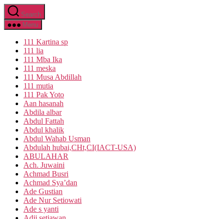
Skip
Search
to
the
Menu
content
111 Kartina sp
111 lia
111 Mba Ika
111 meska
111 Musa Abdillah
111 mutia
111 Pak Yoto
Aan hasanah
Abdila albar
Abdul Fattah
Abdul khalik
Abdul Wahab Usman
Abdulah hubai,CHt,CI(IACT-USA)
ABULAHAR
Ach. Juwaini
Achmad Busri
Achmad Sya’dan
Ade Gustian
Ade Nur Setiowati
Ade s yanti
Adji setiawan