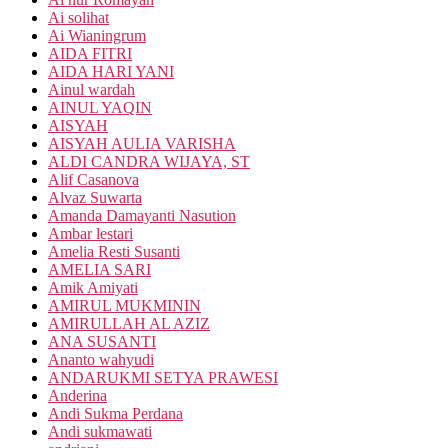
Ai solihat
Ai Wianingrum
AIDA FITRI
AIDA HARI YANI
Ainul wardah
AINUL YAQIN
AISYAH
AISYAH AULIA VARISHA
ALDI CANDRA WIJAYA, ST
Alif Casanova
Alvaz Suwarta
Amanda Damayanti Nasution
Ambar lestari
Amelia Resti Susanti
AMELIA SARI
Amik Amiyati
AMIRUL MUKMININ
AMIRULLAH AL AZIZ
ANA SUSANTI
Ananto wahyudi
ANDARUKMI SETYA PRAWESI
Anderina
Andi Sukma Perdana
Andi sukmawati