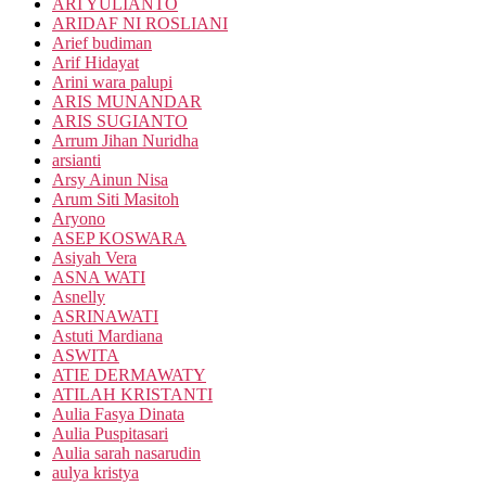
ARI YULIANTO
ARIDAF NI ROSLIANI
Arief budiman
Arif Hidayat
Arini wara palupi
ARIS MUNANDAR
ARIS SUGIANTO
Arrum Jihan Nuridha
arsianti
Arsy Ainun Nisa
Arum Siti Masitoh
Aryono
ASEP KOSWARA
Asiyah Vera
ASNA WATI
Asnelly
ASRINAWATI
Astuti Mardiana
ASWITA
ATIE DERMAWATY
ATILAH KRISTANTI
Aulia Fasya Dinata
Aulia Puspitasari
Aulia sarah nasarudin
aulya kristya