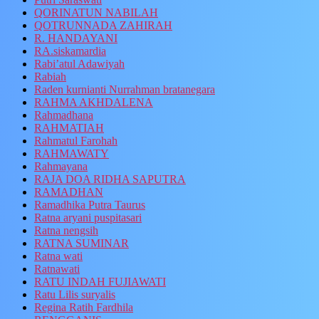
QORINATUN NABILAH
QOTRUNNADA ZAHIRAH
R. HANDAYANI
RA.siskamardia
Rabi’atul Adawiyah
Rabiah
Raden kurnianti Nurrahman bratanegara
RAHMA AKHDALENA
Rahmadhana
RAHMATIAH
Rahmatul Farohah
RAHMAWATY
Rahmayana
RAJA DOA RIDHA SAPUTRA
RAMADHAN
Ramadhika Putra Taurus
Ratna aryani puspitasari
Ratna nengsih
RATNA SUMINAR
Ratna wati
Ratnawati
RATU INDAH FUJIAWATI
Ratu Lilis suryalis
Regina Ratih Fardhila