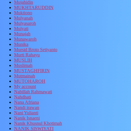
Mujahidin
MUKHTARUDDIN
Muktiono
Mulyanah
Mulyasaroh
Mulyati
Munajah
Munawaroh
Munika
Mursid Broto Setiyanto
Murti Rahayu
MUSLIH
Muslimah
MUSTAGHFIRIN
Mutmainah
MUTOHAROH
My account
Nabillah Rahmawati
Nahdhati
Nana Afriana
Nandi irawan
Nani Yulianti
Nanik Isnaeni
Nanik Khusnul Khotimah
NANIK SISWIYATI