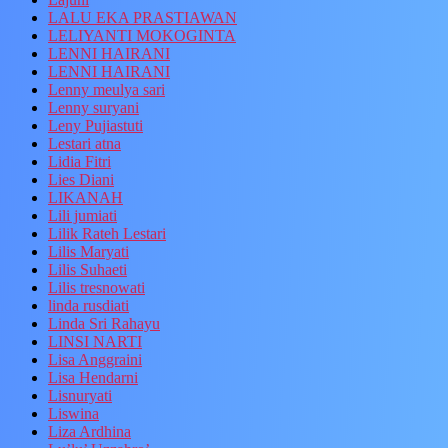
LALU EKA PRASTIAWAN
LELIYANTI MOKOGINTA
LENNI HAIRANI
LENNI HAIRANI
Lenny meulya sari
Lenny suryani
Leny Pujiastuti
Lestari atna
Lidia Fitri
Lies Diani
LIKANAH
Lili jumiati
Lilik Rateh Lestari
Lilis Maryati
Lilis Suhaeti
Lilis tresnowati
linda rusdiati
Linda Sri Rahayu
LINSI NARTI
Lisa Anggraini
Lisa Hendarni
Lisnuryati
Liswina
Liza Ardhina