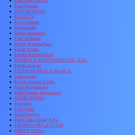
Euis Yanti rohaya
Eva Dinaria
EVA SUSANTI
EVELYN
Evi Febrianti
Fachruddin
fajrun mustaqim
Fani Andriani
Fanny Rahmadhani
Farah Azaria
Farida Hanum Fitria
FARIDA HAYATI NURDANI, SAG
Farida irawati
FATIMAH MZA,S.Sos,M.Sc
Fatma wati
Fatrah Ahmad Kodai
Faula Komalasari
Febri Arman Dermawan
FEBRI PRIMA
Ferawati
Feri Ferial
Feri Prasetyo
Fikri Zaka Akbar S.Psi
FINISHA SRI LESTARI
FIRDA ANISA