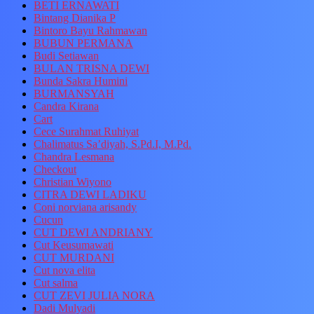
BETI ERNAWATI
Bintang Dianika P
Bintoro Bayu Rahmawan
BUBUN PERMANA
Budi Setiawan
BULAN TRISNA DEWI
Bunda Sakra Humini
BURMANSYAH
Candra Kirana
Cart
Cece Surahmat Ruhiyat
Chalimatus Sa’diyah, S.Pd.I, M.Pd.
Chandra Lesmana
Checkout
Christian Wiyono
CITRA DEWI LADIKU
Coni norviana arisandy
Cucun
CUT DEWI ANDRIANY
Cut Keusumawati
CUT MURDANI
Cut nova elita
Cut salma
CUT ZEVI JULIA NORA
Dadi Mulyadi