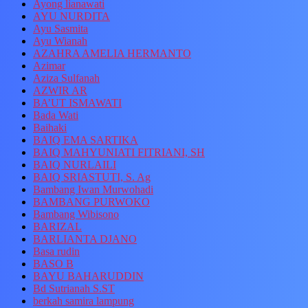
Ayong lianawati
AYU NURDITA
Ayu Sasmita
Ayu Wianah
AZAHRA AMELIA HERMANTO
Azimar
Aziza Sulfanah
AZWIR AR
BA’UT ISMAWATI
Bada Wati
Baihaki
BAIQ EMA SARTIKA
BAIQ MAHYUNIATI FITRIANI, SH
BAIQ NURLAILI
BAIQ SRIASTUTI, S. Ag
Bambang Iwan Murwohadi
BAMBANG PURWOKO
Bambang Wibisono
BARIZAL
BARLIANTA DJANO
Basa rudin
BASO B
BAYU BAHARUDDIN
Bd Sutrianah S.ST
berkah samira lampung