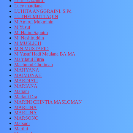
Lu’lu’ Uzzahro’
Lucy mardiana
LUHITA ANGGRAINI, S.Pd
LUTHFI MUTTAQIN
M Amirul Mukminin
M Yusuf
M. Halim Saputra
M. Nashiruddin
M.MUSLICH
M.N MUSTAFID
M.Yusuf Hadi Maulana BA.MA
Ma’rifatul Fitria
Machmud Cholimah
MAHYANA
MAIMUNAH
MARDIATI
MARIANA
Mariani
Mariani Dra
MARINI CHINTIA MASLOMAN
MARLINA
MARLINA
MARSONO
Marsudi
Martini