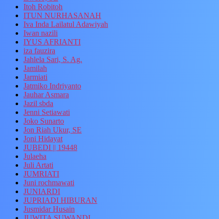
Itoh Robitoh
ITUN NURHASANAH
Iva Inda Lailatul Adawiyah
Iwan nazili
IYUS AFRIANTI
iza fauzira
Jahlela Sari, S. Ag.
Jamilah
Jarmiati
Jatmiko Indriyanto
Jauhar Asmara
Jazil sbda
Jenni Setiawati
Joko Sunarto
Jon Riah Ukur, SE
Joni Hidayat
JUBEDI || 19448
Julaeha
Juli Artati
JUMRIATI
Juni rochmawati
JUNIARDI
JUPRIADI HIBURAN
Jusmidar Husain
JUWITA SUWANDI