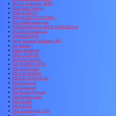
Drs. H. Sediyoko, M.Pd
Duta Sakti Waluyo
DWI ASTUTI
DWI ASTUTI GINTING
Dwi endah meilia sari
DWI FITRIANA APRIL MAHARANI
Dwi Heni Susilowati
DWINA FITRI
Dyah Kusuma Widhianti, SH
edi junaedi
Edliza Reskiyati
EFA LATIFAH
EHA JULAEHA
EIF SUPRIYANTO
Eka Agus Triani
EKA JUNIARTI
EKA KURNIAWATI
Eka Lisnawati
Eka Lisnawati
Eka Nurlia Agresiati
Eka Rahma Sania
EKA SARI
EKA SARI
Eka Setianingsih, S.Pd
Eka setyawati