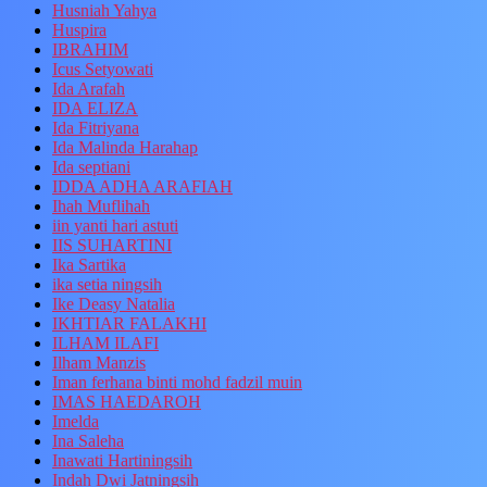
Husniah Yahya
Huspira
IBRAHIM
Icus Setyowati
Ida Arafah
IDA ELIZA
Ida Fitriyana
Ida Malinda Harahap
Ida septiani
IDDA ADHA ARAFIAH
Ihah Muflihah
iin yanti hari astuti
IIS SUHARTINI
Ika Sartika
ika setia ningsih
Ike Deasy Natalia
IKHTIAR FALAKHI
ILHAM ILAFI
Ilham Manzis
Iman ferhana binti mohd fadzil muin
IMAS HAEDAROH
Imelda
Ina Saleha
Inawati Hartiningsih
Indah Dwi Jatningsih