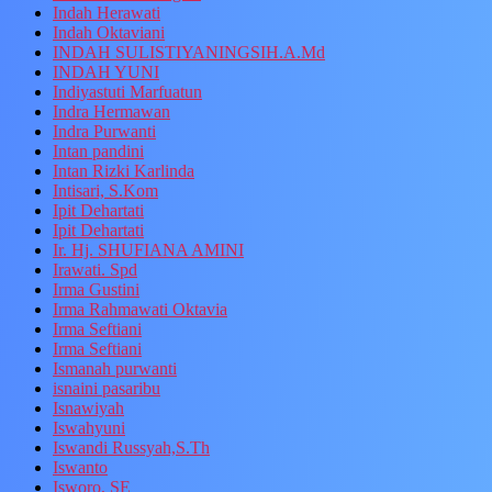
Indah Herawati
Indah Oktaviani
INDAH SULISTIYANINGSIH.A.Md
INDAH YUNI
Indiyastuti Marfuatun
Indra Hermawan
Indra Purwanti
Intan pandini
Intan Rizki Karlinda
Intisari, S.Kom
Ipit Dehartati
Ipit Dehartati
Ir. Hj. SHUFIANA AMINI
Irawati. Spd
Irma Gustini
Irma Rahmawati Oktavia
Irma Seftiani
Irma Seftiani
Ismanah purwanti
isnaini pasaribu
Isnawiyah
Iswahyuni
Iswandi Russyah,S.Th
Iswanto
Isworo, SE