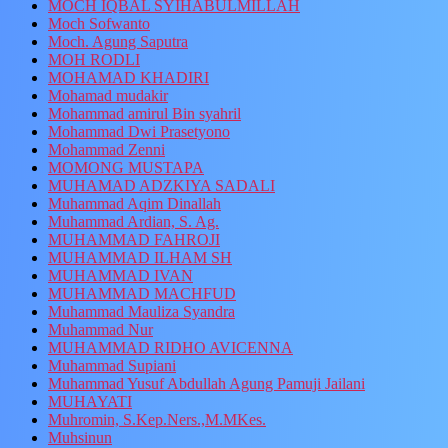
MOCH IQBAL SYIHABULMILLAH
Moch Sofwanto
Moch. Agung Saputra
MOH RODLI
MOHAMAD KHADIRI
Mohamad mudakir
Mohammad amirul Bin syahril
Mohammad Dwi Prasetyono
Mohammad Zenni
MOMONG MUSTAPA
MUHAMAD ADZKIYA SADALI
Muhammad Aqim Dinallah
Muhammad Ardian, S. Ag.
MUHAMMAD FAHROJI
MUHAMMAD ILHAM SH
MUHAMMAD IVAN
MUHAMMAD MACHFUD
Muhammad Mauliza Syandra
Muhammad Nur
MUHAMMAD RIDHO AVICENNA
Muhammad Supiani
Muhammad Yusuf Abdullah Agung Pamuji Jailani
MUHAYATI
Muhromin, S.Kep.Ners.,M.MKes.
Muhsinun