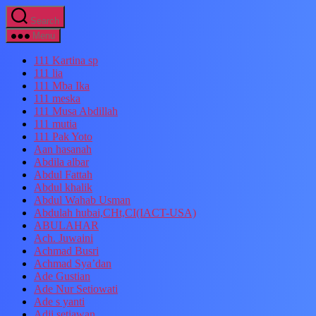
Search
Menu
111 Kartina sp
111 lia
111 Mba Ika
111 meska
111 Musa Abdillah
111 mutia
111 Pak Yoto
Aan hasanah
Abdila albar
Abdul Fattah
Abdul khalik
Abdul Wahab Usman
Abdulah hubai,CHt,CI(IACT-USA)
ABULAHAR
Ach. Juwaini
Achmad Busri
Achmad Sya’dan
Ade Gustian
Ade Nur Setiowati
Ade s yanti
Adji setiawan