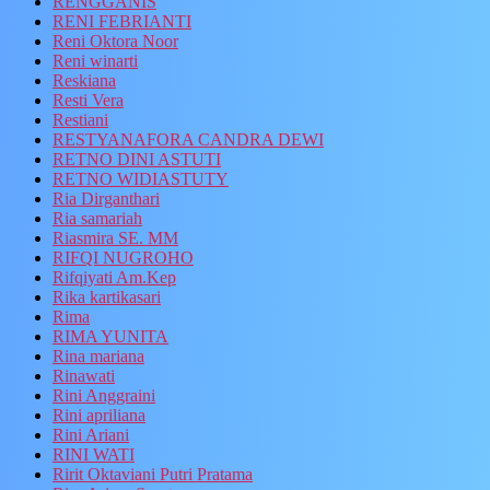
RENGGANIS
RENI FEBRIANTI
Reni Oktora Noor
Reni winarti
Reskiana
Resti Vera
Restiani
RESTYANAFORA CANDRA DEWI
RETNO DINI ASTUTI
RETNO WIDIASTUTY
Ria Dirganthari
Ria samariah
Riasmira SE. MM
RIFQI NUGROHO
Rifqiyati Am.Kep
Rika kartikasari
Rima
RIMA YUNITA
Rina mariana
Rinawati
Rini Anggraini
Rini apriliana
Rini Ariani
RINI WATI
Ririt Oktaviani Putri Pratama