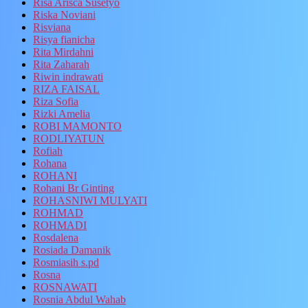
Risa Arisca Susetyo
Riska Noviani
Risviana
Risya fianicha
Rita Mirdahni
Rita Zaharah
Riwin indrawati
RIZA FAISAL
Riza Sofia
Rizki Amelia
ROBI MAMONTO
RODLIYATUN
Rofiah
Rohana
ROHANI
Rohani Br Ginting
ROHASNIWI MULYATI
ROHMAD
ROHMADI
Rosdalena
Rosiada Damanik
Rosmiasih s.pd
Rosna
ROSNAWATI
Rosnia Abdul Wahab