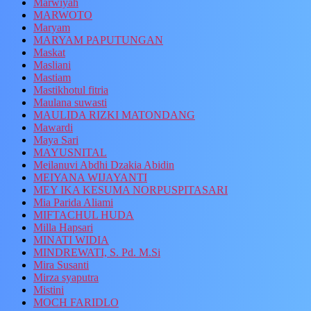
Marwiyah
MARWOTO
Maryam
MARYAM PAPUTUNGAN
Maskat
Masliani
Mastiam
Mastikhotul fitria
Maulana suwasti
MAULIDA RIZKI MATONDANG
Mawardi
Maya Sari
MAYUSNITAL
Meilanuvi Abdhi Dzakia Abidin
MEIYANA WIJAYANTI
MEY IKA KESUMA NORPUSPITASARI
Mia Parida Aliami
MIFTACHUL HUDA
Milla Hapsari
MINATI WIDIA
MINDREWATI, S. Pd. M.Si
Mira Susanti
Mirza syaputra
Mistini
MOCH FARIDLO