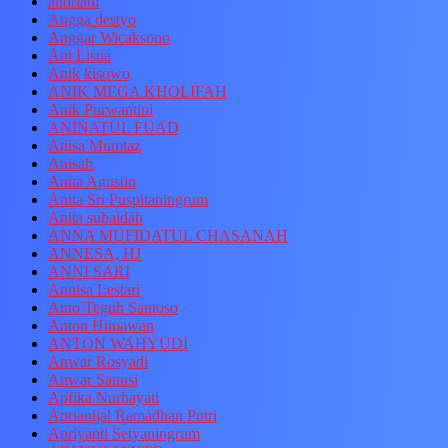
andriani
Angga destyo
Anggar Wicaksono
Ani Listia
Anik kisowo
ANIK MEGA KHOLIFAH
Anik Purwantini
ANINATUL FUAD
Anisa Mumtaz
Anisah
Anita Agustin
Anita Sri Puspitaningrum
Anita subaidah
ANNA MUFIDATUL CHASANAH
ANNESA, HJ
ANNI SARI
Annisa Lestari
Anto Teguh Santoso
Anton Himawan
ANTON WAHYUDI
Anwar Rosyadi
Anwar Sanusi
Apfika Nurhayati
Aprianijal Ramadhan Putri
Apriyanti Setyaningrum