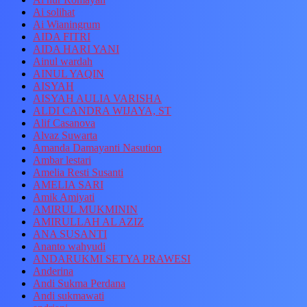
Ai solihat
Ai Wianingrum
AIDA FITRI
AIDA HARI YANI
Ainul wardah
AINUL YAQIN
AISYAH
AISYAH AULIA VARISHA
ALDI CANDRA WIJAYA, ST
Alif Casanova
Alvaz Suwarta
Amanda Damayanti Nasution
Ambar lestari
Amelia Resti Susanti
AMELIA SARI
Amik Amiyati
AMIRUL MUKMININ
AMIRULLAH AL AZIZ
ANA SUSANTI
Ananto wahyudi
ANDARUKMI SETYA PRAWESI
Anderina
Andi Sukma Perdana
Andi sukmawati