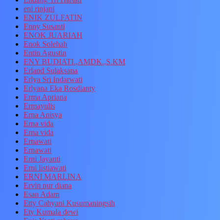
eni rinjani
ENIK ZULFATIN
Enny Susanti
ENOK JUARIAH
Enok Solehah
Entin Agustin
ENY BUDIATI.,AMDK.,S.KM
Erland Sulaksana
Erlya Sri Indarwati
Erlyana Eka Rosdianty
Erma Apriana
Ermayulis
Erna Anisya
Erna vida
Erna vida
Ernawati
Ernawati
Erni Jayanti
Erni listiawati
ERNI MARLINA
Ervin nur diana
Esan Adam
Etty Cahyani Kusumaningsih
Ety Kumala dewi