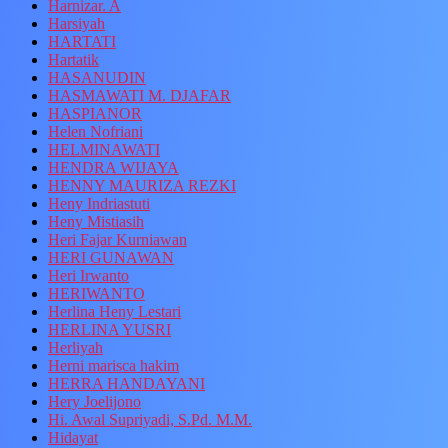
Harnizar. A
Harsiyah
HARTATI
Hartatik
HASANUDIN
HASMAWATI M. DJAFAR
HASPIANOR
Helen Nofriani
HELMINAWATI
HENDRA WIJAYA
HENNY MAURIZA REZKI
Heny Indriastuti
Heny Mistiasih
Heri Fajar Kurniawan
HERI GUNAWAN
Heri Irwanto
HERIWANTO
Herlina Heny Lestari
HERLINA YUSRI
Herliyah
Herni marisca hakim
HERRA HANDAYANI
Hery Joelijono
Hi. Awal Supriyadi, S.Pd. M.M.
Hidayat