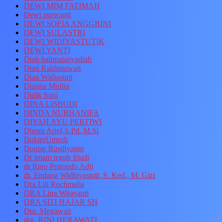
DEWI MIM FATIMAH
Dewi purwanti
DEWI SOFIA ANGGRINI
DEWI SULASTRI
DEWI WIDIYASTUTIK
DEWI YANTI
Diah halimatusyadiah
Dian Rakhmawati
Dian Widiastuti
Dianna Mufita
Didik Irani
DINA LISBUDI
DINDA NURHANIFA
DIYAH AYU PERTIWI
Djusni Arief,S.Pd.,M.Si
DokterUmroh
Donise Rusdiyanto
Dr imam teguh friadi
dr Rino Pratondo Adji
dr. Endang Widhiyastuti, S. Ked., M. Gizi
Dra Lili Rochmalia
DRA Lina Wijayanti
DRA SITI HAJAR SH
Dra. Megawati
drg. RINI HERAWATI