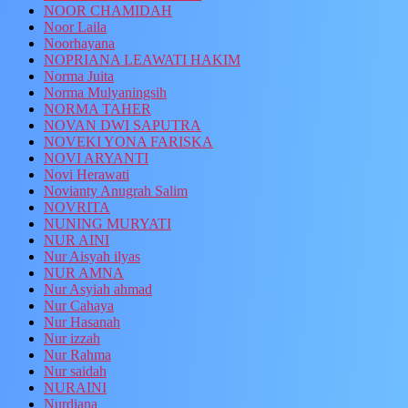
NOOR CHAMIDAH
Noor Laila
Noorhayana
NOPRIANA LEAWATI HAKIM
Norma Juita
Norma Mulyaningsih
NORMA TAHER
NOVAN DWI SAPUTRA
NOVEKI YONA FARISKA
NOVI ARYANTI
Novi Herawati
Novianty Anugrah Salim
NOVRITA
NUNING MURYATI
NUR AINI
Nur Aisyah ilyas
NUR AMNA
Nur Asyiah ahmad
Nur Cahaya
Nur Hasanah
Nur izzah
Nur Rahma
Nur saidah
NURAINI
Nurdiana