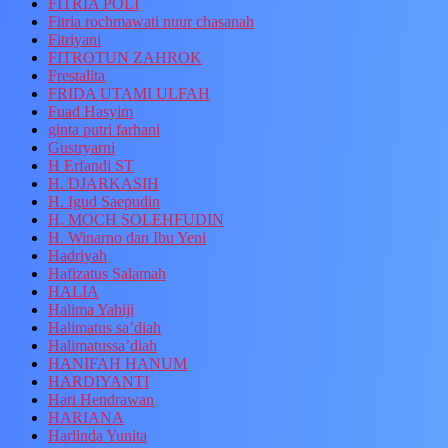
FITRIA POLI
Fitria rochmawati nuur chasanah
Fitriyani
FITROTUN ZAHROK
Frestalita
FRIDA UTAMI ULFAH
Fuad Hasyim
ginta putri farhani
Gustryarni
H Erfandi ST
H. DJARKASIH
H. Igud Saepudin
H. MOCH SOLEHFUDIN
H. Winarno dan Ibu Yeni
Hadriyah
Hafizatus Salamah
HALIA
Halima Yahiji
Halimatus sa’diah
Halimatussa’diah
HANIFAH HANUM
HARDIYANTI
Hari Hendrawan
HARIANA
Harlinda Yunita