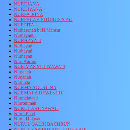
NURDIANA
NURDIYANA
NURFAJRINA
NURFALAH SITORUS S.AG
NURFITA
Nurhasanah bt H Mansur
Nurhayanti
NURHAYATI
Nurhayati
Nurhayati
Nurhayati
Nuri Kartini
NURIMAS YULIYAWATI
Nurjanah
Nurjanah
Nurlinda
NURMA AGUSTINA
NURMALA DEWI S.PDI
Nurmalawati
Nurrohimah
NURUL ASTIYAWATI
Nurul Fuad
Nurul Hidayati
NURUL QALBI BACHRUN
NURUL ZAWIAH BINTI ZUHARDI