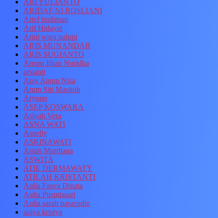
ARI YULIANTO
ARIDAF NI ROSLIANI
Arief budiman
Arif Hidayat
Arini wara palupi
ARIS MUNANDAR
ARIS SUGIANTO
Arrum Jihan Nuridha
arsianti
Arsy Ainun Nisa
Arum Siti Masitoh
Aryono
ASEP KOSWARA
Asiyah Vera
ASNA WATI
Asnelly
ASRINAWATI
Astuti Mardiana
ASWITA
ATIE DERMAWATY
ATILAH KRISTANTI
Aulia Fasya Dinata
Aulia Puspitasari
Aulia sarah nasarudin
aulya kristya