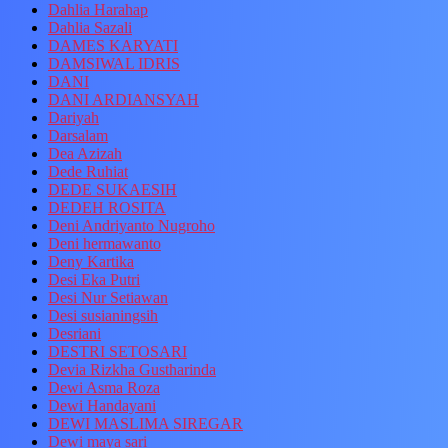
Dahlia Harahap
Dahlia Sazali
DAMES KARYATI
DAMSIWAL IDRIS
DANI
DANI ARDIANSYAH
Dariyah
Darsalam
Dea Azizah
Dede Ruhiat
DEDE SUKAESIH
DEDEH ROSITA
Deni Andriyanto Nugroho
Deni hermawanto
Deny Kartika
Desi Eka Putri
Desi Nur Setiawan
Desi susianingsih
Desriani
DESTRI SETOSARI
Devia Rizkha Gustharinda
Dewi Asma Roza
Dewi Handayani
DEWI MASLIMA SIREGAR
Dewi maya sari