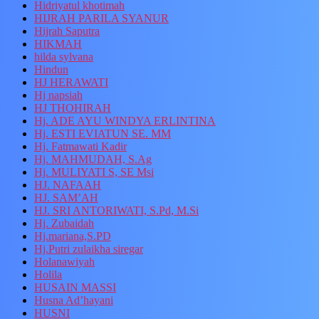
Hidriyatul khotimah
HIJRAH PARILA SYANUR
Hijrah Saputra
HIKMAH
hilda sylvana
Hindun
HJ HERAWATI
Hj napsiah
HJ THOHIRAH
Hj. ADE AYU WINDYA ERLINTINA
Hj. ESTI EVIATUN SE. MM
Hj. Fatmawati Kadir
Hj. MAHMUDAH, S.Ag
Hj. MULIYATI S, SE Msi
HJ. NAFAAH
HJ. SAM’AH
HJ. SRI ANTORIWATI, S.Pd, M.Si
Hj. Zubaidah
Hj.mariana,S.PD
Hj.Putri zulaikha siregar
Holanawiyah
Holila
HUSAIN MASSI
Husna Ad’hayani
HUSNI