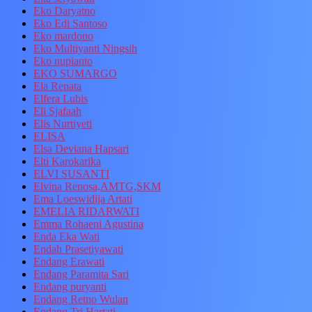
Eko Daryatno
Eko Edi Santoso
Eko mardono
Eko Multiyanti Ningsih
Eko nupianto
EKO SUMARGO
Ela Renata
Elfera Lubis
Eli Sjafaah
Elis Nurtiyeti
ELISA
Elsa Deviana Hapsari
Elti Karokarika
ELVI SUSANTI
Elvina Renosa,AMTG,SKM
Ema Loeswidija Artati
EMELIA RIDARWATI
Emma Rohaeni Agustina
Enda Eka Wati
Endah Prasetiyawati
Endang Erawati
Endang Paramita Sari
Endang puryanti
Endang Retno Wulan
Endang Tri Hartati