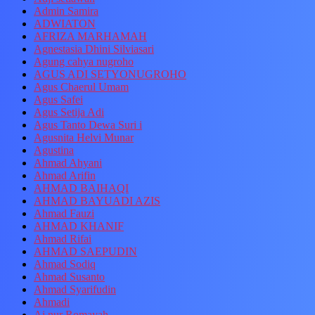
Admin Samira
ADWIATON
AFRIZA MARHAMAH
Agnestasia Dhini Silviasari
Agung cahya nugroho
AGUS ADI SETYONUGROHO
Agus Chaerul Umam
Agus Safei
Agus Setija Adi
Agus Tanto Dewa Suri i
Agusnita Helvi Munar
Agustina
Ahmad Ahyani
Ahmad Arifin
AHMAD BAIHAQI
AHMAD BAYUADI AZIS
Ahmad Fauzi
AHMAD KHANIF
Ahmad Rifai
AHMAD SAEPUDIN
Ahmad Sodiq
Ahmad Susanto
Ahmad Syarifudin
Ahmadi
Ai nur Romayah