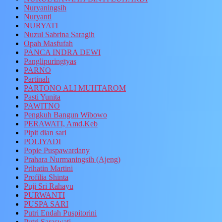
Nuryaningsih
Nuryanti
NURYATI
Nuzul Sabrina Saragih
Opah Masfufah
PANCA INDRA DEWI
Panglipuringtyas
PARNO
Partinah
PARTONO ALI MUHTAROM
Pasti Yunita
PAWITNO
Pengkuh Bangun Wibowo
PERAWATI, Amd.Keb
Pipit dian sari
POLIYADI
Popie Puspawardany
Prahara Nurmaningsih (Ajeng)
Prihatin Martini
Profilia Shinta
Puji Sri Rahayu
PURWANTI
PUSPA SARI
Putri Endah Puspitorini
Putri Saraswati