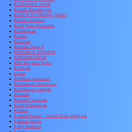
KADARUL AZMI
Kamila Mardhiyyah
KANTI SUTRISNO WATI
Karima Abarang
Karti Viera Apriantini
Kartikawati
Kartini
Kasmiati
Kemala Dewi S
KHAIRUL ASWANI
KHOMISAROH
Kiki Hayatun Nufus
Komyati
kosim
Kristiana wulansari
Kurniawan Subiantoro
Kurniawan widigdo
Kusniati
Kusnul Chotimah
Kusri Rahmawati
Kustini
Lailatul Fitriah – Abdul Haris Wahyudi
Lailatul Jamila
Laily Budiono
Lajuni