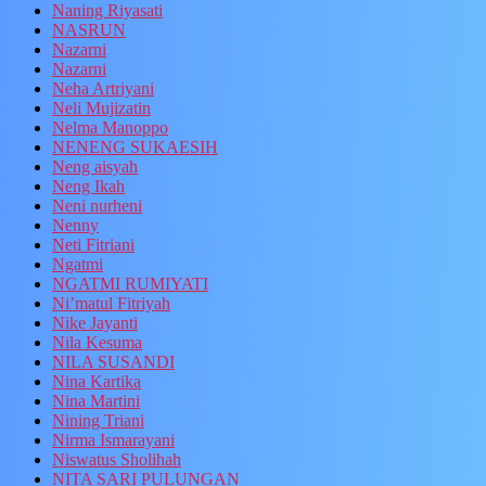
Naning Riyasati
NASRUN
Nazarni
Nazarni
Neha Artriyani
Neli Mujizatin
Nelma Manoppo
NENENG SUKAESIH
Neng aisyah
Neng Ikah
Neni nurheni
Nenny
Neti Fitriani
Ngatmi
NGATMI RUMIYATI
Ni’matul Fitriyah
Nike Jayanti
Nila Kesuma
NILA SUSANDI
Nina Kartika
Nina Martini
Nining Triani
Nirma Ismarayani
Niswatus Sholihah
NITA SARI PULUNGAN