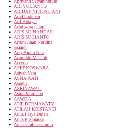
Apriyanti Setyaningrum
ARI YULIANTO
ARIDAF NI ROSLIANI
Arief budiman
Arif Hidayat
Arini wara palupi
ARIS MUNANDAR
ARIS SUGIANTO
Arrum Jihan Nuridha
arsianti
Arsy Ainun Nisa
Arum Siti Masitoh
Aryono
ASEP KOSWARA
Asiyah Vera
ASNA WATI
Asnelly
ASRINAWATI
Astuti Mardiana
ASWITA
ATIE DERMAWATY
ATILAH KRISTANTI
Aulia Fasya Dinata
Aulia Puspitasari
Aulia sarah nasarudin