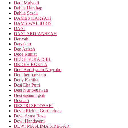
Dadi Mulyadi
Dahlia Harahap
Dahlia Sazali
DAMES KARYATI
DAMSIWAL IDRIS
DANI
DANI ARDIANSYAH
Dariyah
Darsalam
Dea Azizah
Dede Ruhiat
DEDE SUKAESIH
DEDEH ROSITA
Deni Andriyanto Nugroho
Deni hermawanto
Deny Kartika
Desi Eka Putri
Desi Nur Setiawan
Desi susianingsih
Desriani
DESTRI SETOSARI
Devia Rizkha Gustharinda
Dewi Asma Roza
Dewi Handayani
DEWI MASLIMA SIREGAR