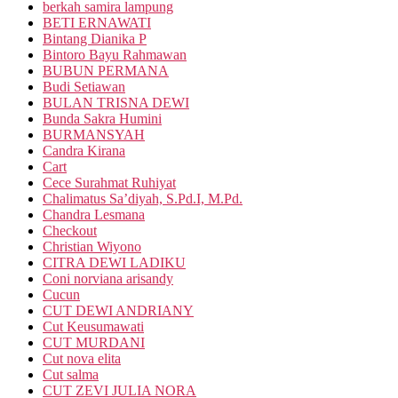
berkah samira lampung
BETI ERNAWATI
Bintang Dianika P
Bintoro Bayu Rahmawan
BUBUN PERMANA
Budi Setiawan
BULAN TRISNA DEWI
Bunda Sakra Humini
BURMANSYAH
Candra Kirana
Cart
Cece Surahmat Ruhiyat
Chalimatus Sa’diyah, S.Pd.I, M.Pd.
Chandra Lesmana
Checkout
Christian Wiyono
CITRA DEWI LADIKU
Coni norviana arisandy
Cucun
CUT DEWI ANDRIANY
Cut Keusumawati
CUT MURDANI
Cut nova elita
Cut salma
CUT ZEVI JULIA NORA