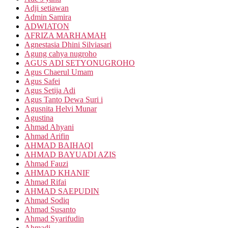
Adji setiawan
Admin Samira
ADWIATON
AFRIZA MARHAMAH
Agnestasia Dhini Silviasari
Agung cahya nugroho
AGUS ADI SETYONUGROHO
Agus Chaerul Umam
Agus Safei
Agus Setija Adi
Agus Tanto Dewa Suri i
Agusnita Helvi Munar
Agustina
Ahmad Ahyani
Ahmad Arifin
AHMAD BAIHAQI
AHMAD BAYUADI AZIS
Ahmad Fauzi
AHMAD KHANIF
Ahmad Rifai
AHMAD SAEPUDIN
Ahmad Sodiq
Ahmad Susanto
Ahmad Syarifudin
Ahmadi