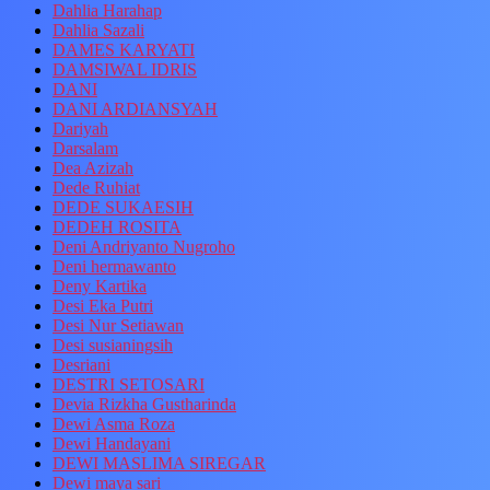
Dahlia Harahap
Dahlia Sazali
DAMES KARYATI
DAMSIWAL IDRIS
DANI
DANI ARDIANSYAH
Dariyah
Darsalam
Dea Azizah
Dede Ruhiat
DEDE SUKAESIH
DEDEH ROSITA
Deni Andriyanto Nugroho
Deni hermawanto
Deny Kartika
Desi Eka Putri
Desi Nur Setiawan
Desi susianingsih
Desriani
DESTRI SETOSARI
Devia Rizkha Gustharinda
Dewi Asma Roza
Dewi Handayani
DEWI MASLIMA SIREGAR
Dewi maya sari