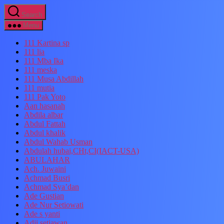
Search
Menu
111 Kartina sp
111 lia
111 Mba Ika
111 meska
111 Musa Abdillah
111 mutia
111 Pak Yoto
Aan hasanah
Abdila albar
Abdul Fattah
Abdul khalik
Abdul Wahab Usman
Abdulah hubai,CHt,CI(IACT-USA)
ABULAHAR
Ach. Juwaini
Achmad Busri
Achmad Sya’dan
Ade Gustian
Ade Nur Setiowati
Ade s yanti
Adji setiawan