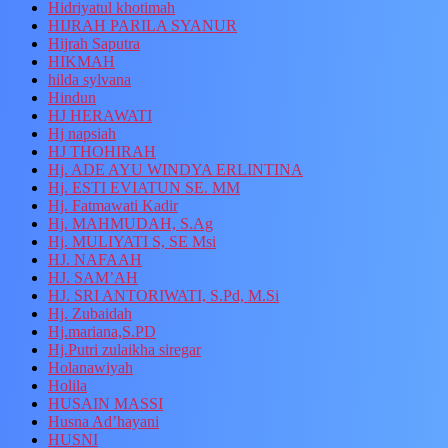
Hidriyatul khotimah
HIJRAH PARILA SYANUR
Hijrah Saputra
HIKMAH
hilda sylvana
Hindun
HJ HERAWATI
Hj napsiah
HJ THOHIRAH
Hj. ADE AYU WINDYA ERLINTINA
Hj. ESTI EVIATUN SE. MM
Hj. Fatmawati Kadir
Hj. MAHMUDAH, S.Ag
Hj. MULIYATI S, SE Msi
HJ. NAFAAH
HJ. SAM’AH
HJ. SRI ANTORIWATI, S.Pd, M.Si
Hj. Zubaidah
Hj.mariana,S.PD
Hj.Putri zulaikha siregar
Holanawiyah
Holila
HUSAIN MASSI
Husna Ad’hayani
HUSNI