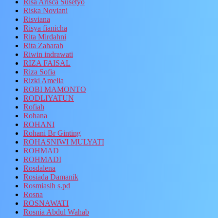
Risa Arisca Susetyo
Riska Noviani
Risviana
Risya fianicha
Rita Mirdahni
Rita Zaharah
Riwin indrawati
RIZA FAISAL
Riza Sofia
Rizki Amelia
ROBI MAMONTO
RODLIYATUN
Rofiah
Rohana
ROHANI
Rohani Br Ginting
ROHASNIWI MULYATI
ROHMAD
ROHMADI
Rosdalena
Rosiada Damanik
Rosmiasih s.pd
Rosna
ROSNAWATI
Rosnia Abdul Wahab