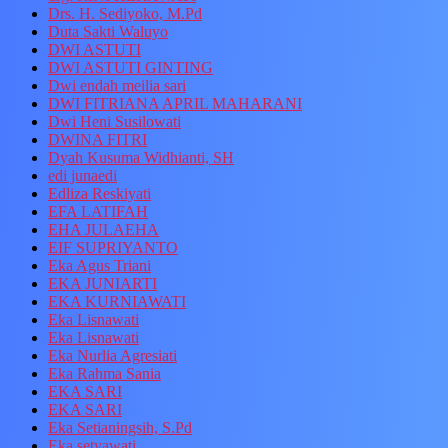
Drs. H. Sediyoko, M.Pd
Duta Sakti Waluyo
DWI ASTUTI
DWI ASTUTI GINTING
Dwi endah meilia sari
DWI FITRIANA APRIL MAHARANI
Dwi Heni Susilowati
DWINA FITRI
Dyah Kusuma Widhianti, SH
edi junaedi
Edliza Reskiyati
EFA LATIFAH
EHA JULAEHA
EIF SUPRIYANTO
Eka Agus Triani
EKA JUNIARTI
EKA KURNIAWATI
Eka Lisnawati
Eka Lisnawati
Eka Nurlia Agresiati
Eka Rahma Sania
EKA SARI
EKA SARI
Eka Setianingsih, S.Pd
Eka setyawati