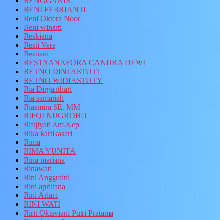
RENGGANIS
RENI FEBRIANTI
Reni Oktora Noor
Reni winarti
Reskiana
Resti Vera
Restiani
RESTYANAFORA CANDRA DEWI
RETNO DINI ASTUTI
RETNO WIDIASTUTY
Ria Dirganthari
Ria samariah
Riasmira SE. MM
RIFQI NUGROHO
Rifqiyati Am.Kep
Rika kartikasari
Rima
RIMA YUNITA
Rina mariana
Rinawati
Rini Anggraini
Rini apriliana
Rini Ariani
RINI WATI
Ririt Oktaviani Putri Pratama