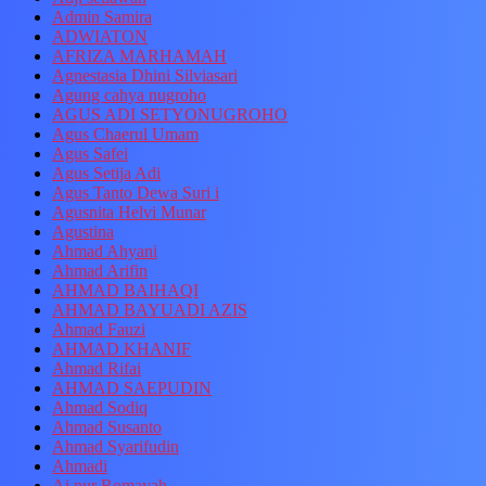
Admin Samira
ADWIATON
AFRIZA MARHAMAH
Agnestasia Dhini Silviasari
Agung cahya nugroho
AGUS ADI SETYONUGROHO
Agus Chaerul Umam
Agus Safei
Agus Setija Adi
Agus Tanto Dewa Suri i
Agusnita Helvi Munar
Agustina
Ahmad Ahyani
Ahmad Arifin
AHMAD BAIHAQI
AHMAD BAYUADI AZIS
Ahmad Fauzi
AHMAD KHANIF
Ahmad Rifai
AHMAD SAEPUDIN
Ahmad Sodiq
Ahmad Susanto
Ahmad Syarifudin
Ahmadi
Ai nur Romayah