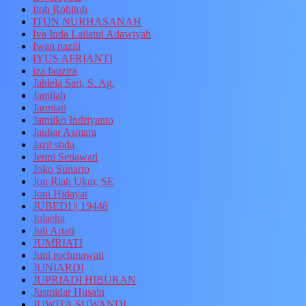
Itoh Robitoh
ITUN NURHASANAH
Iva Inda Lailatul Adawiyah
Iwan nazili
IYUS AFRIANTI
iza fauzira
Jahlela Sari, S. Ag.
Jamilah
Jarmiati
Jatmiko Indriyanto
Jauhar Asmara
Jazil sbda
Jenni Setiawati
Joko Sunarto
Jon Riah Ukur, SE
Joni Hidayat
JUBEDI || 19448
Julaeha
Juli Artati
JUMRIATI
Juni rochmawati
JUNIARDI
JUPRIADI HIBURAN
Jusmidar Husain
JUWITA SUWANDI