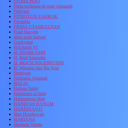
FITRIA POLI
Fitria rochmawati nuur chasanah
Fitriyani
FITROTUN ZAHROK
Frestalita
FRIDA UTAMI ULFAH
Fuad Hasyim
ginta putri farhani
Gustryarni
H Erfandi ST
H. DJARKASIH
H. Igud Saepudin
H. MOCH SOLEHFUDIN
H. Winarno dan Ibu Yeni
Hadriyah
Hafizatus Salamah
HALIA
Halima Yahiji
Halimatus sa’diah
Halimatussa’diah
HANIFAH HANUM
HARDIYANTI
Hari Hendrawan
HARIANA
Harlinda Yunita