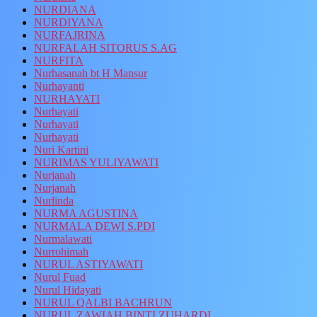
NURDIANA
NURDIYANA
NURFAJRINA
NURFALAH SITORUS S.AG
NURFITA
Nurhasanah bt H Mansur
Nurhayanti
NURHAYATI
Nurhayati
Nurhayati
Nurhayati
Nuri Kartini
NURIMAS YULIYAWATI
Nurjanah
Nurjanah
Nurlinda
NURMA AGUSTINA
NURMALA DEWI S.PDI
Nurmalawati
Nurrohimah
NURUL ASTIYAWATI
Nurul Fuad
Nurul Hidayati
NURUL QALBI BACHRUN
NURUL ZAWIAH BINTI ZUHARDI