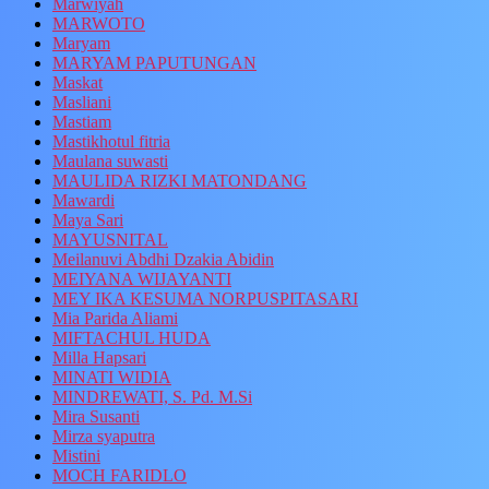
Marwiyah
MARWOTO
Maryam
MARYAM PAPUTUNGAN
Maskat
Masliani
Mastiam
Mastikhotul fitria
Maulana suwasti
MAULIDA RIZKI MATONDANG
Mawardi
Maya Sari
MAYUSNITAL
Meilanuvi Abdhi Dzakia Abidin
MEIYANA WIJAYANTI
MEY IKA KESUMA NORPUSPITASARI
Mia Parida Aliami
MIFTACHUL HUDA
Milla Hapsari
MINATI WIDIA
MINDREWATI, S. Pd. M.Si
Mira Susanti
Mirza syaputra
Mistini
MOCH FARIDLO