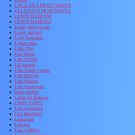
LALU EKA PRASTIAWAN
LELIYANTI MOKOGINTA
LENNI HAIRANI
LENNI HAIRANI
Lenny meulya sari
Lenny suryani
Leny Pujiastuti
Lestari atna
Lidia Fitri
Lies Diani
LIKANAH
Lili jumiati
Lilik Rateh Lestari
Lilis Maryati
Lilis Suhaeti
Lilis tresnowati
linda rusdiati
Linda Sri Rahayu
LINSI NARTI
Lisa Anggraini
Lisa Hendarni
Lisnuryati
Liswina
Liza Ardhina