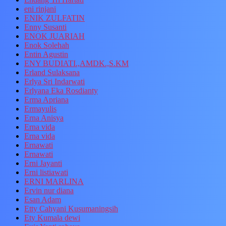
eni rinjani
ENIK ZULFATIN
Enny Susanti
ENOK JUARIAH
Enok Solehah
Entin Agustin
ENY BUDIATI.,AMDK.,S.KM
Erland Sulaksana
Erlya Sri Indarwati
Erlyana Eka Rosdianty
Erma Apriana
Ermayulis
Erna Anisya
Erna vida
Erna vida
Ernawati
Ernawati
Erni Jayanti
Erni listiawati
ERNI MARLINA
Ervin nur diana
Esan Adam
Etty Cahyani Kusumaningsih
Ety Kumala dewi