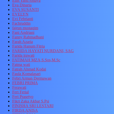
Euis Yanti rohaya
Eva Dinaria
EVA SUSANTI
EVELYN
Evi Febrianti
Fachruddin
fajrun mustaqim
Fani Andriani
Fanny Rahmadhani
Farah Azaria
Farida Hanum Fitria
FARIDA HAYATI NURDANI, SAG
Farida irawati
FATIMAH MZA,S.Sos,M.Sc
Fatma wati
Fatrah Ahmad Kodai
Faula Komalasari
Febri Arman Dermawan
FEBRI PRIMA
Ferawati
Feri Ferial
Feri Prasetyo
Fikri Zaka Akbar S.Psi
FINISHA SRI LESTARI
FIRDA ANISA