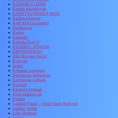
KADARUL AZMI
Kamila Mardhiyyah
KANTI SUTRISNO WATI
Karima Abarang
Karti Viera Apriantini
Kartikawati
Kartini
Kasmiati
Kemala Dewi S
KHAIRUL ASWANI
KHOMISAROH
Kiki Hayatun Nufus
Komyati
kosim
Kristiana wulansari
Kurniawan Subiantoro
Kurniawan widigdo
Kusniati
Kusnul Chotimah
Kusri Rahmawati
Kustini
Lailatul Fitriah – Abdul Haris Wahyudi
Lailatul Jamila
Laily Budiono
Lajuni