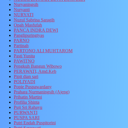
Nuryaningsih
Nuryanti
NURYATI
Nuzul Sabrina Saragih
Opah Masfufah
PANCA INDRA DEWI
Panglipuringtyas
PARNO
Partinah
PARTONO ALI MUHTAROM
Pasti Yunita
PAWITNO
Pengkuh Bangun Wibowo
PERAWATI, Amd.Keb
Pipit dian sari
POLIYADI
Popie Puspawardany
Prahara Nurmaningsih (Ajeng)
Prihatin Martini
Profilia Shinta
Puji Sri Rahayu
PURWANTI
PUSPA SARI
Putri Endah Puspitorini
Putri Saraswati