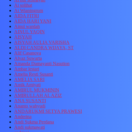
Ai solihat
Ai Wianingrum
AIDA FITRI
AIDA HARI YANI
Ainul wardah
AINUL YAQIN
AISYAH
AISYAH AULIA VARISHA
ALDI CANDRA WIJAYA, ST
Alif Casanova
Alvaz Suwarta
Amanda Damayanti Nasution
Ambar lestari
Amelia Resti Susanti
AMELIA SARI
Amik Amiyati
AMIRUL MUKMININ
AMIRULLAH AL AZIZ
ANA SUSANTI
Ananto wahyudi
ANDARUKMI SETYA PRAWESI
Anderina
Andi Sukma Perdana
Andi sukmawati