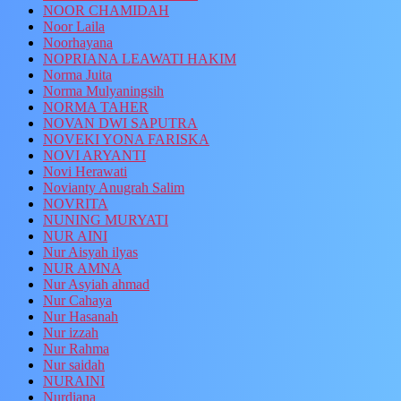
NOOR CHAMIDAH
Noor Laila
Noorhayana
NOPRIANA LEAWATI HAKIM
Norma Juita
Norma Mulyaningsih
NORMA TAHER
NOVAN DWI SAPUTRA
NOVEKI YONA FARISKA
NOVI ARYANTI
Novi Herawati
Novianty Anugrah Salim
NOVRITA
NUNING MURYATI
NUR AINI
Nur Aisyah ilyas
NUR AMNA
Nur Asyiah ahmad
Nur Cahaya
Nur Hasanah
Nur izzah
Nur Rahma
Nur saidah
NURAINI
Nurdiana