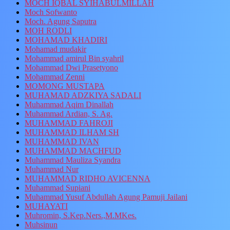
MOCH IQBAL SYIHABULMILLAH
Moch Sofwanto
Moch. Agung Saputra
MOH RODLI
MOHAMAD KHADIRI
Mohamad mudakir
Mohammad amirul Bin syahril
Mohammad Dwi Prasetyono
Mohammad Zenni
MOMONG MUSTAPA
MUHAMAD ADZKIYA SADALI
Muhammad Aqim Dinallah
Muhammad Ardian, S. Ag.
MUHAMMAD FAHROJI
MUHAMMAD ILHAM SH
MUHAMMAD IVAN
MUHAMMAD MACHFUD
Muhammad Mauliza Syandra
Muhammad Nur
MUHAMMAD RIDHO AVICENNA
Muhammad Supiani
Muhammad Yusuf Abdullah Agung Pamuji Jailani
MUHAYATI
Muhromin, S.Kep.Ners.,M.MKes.
Muhsinun