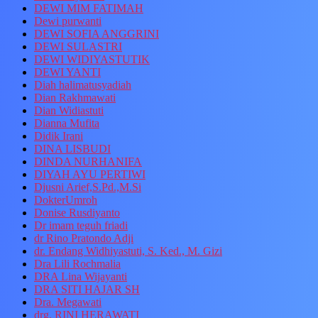
DEWI MIM FATIMAH
Dewi purwanti
DEWI SOFIA ANGGRINI
DEWI SULASTRI
DEWI WIDIYASTUTIK
DEWI YANTI
Diah halimatusyadiah
Dian Rakhmawati
Dian Widiastuti
Dianna Mufita
Didik Irani
DINA LISBUDI
DINDA NURHANIFA
DIYAH AYU PERTIWI
Djusni Arief,S.Pd.,M.Si
DokterUmroh
Donise Rusdiyanto
Dr imam teguh friadi
dr Rino Pratondo Adji
dr. Endang Widhiyastuti, S. Ked., M. Gizi
Dra Lili Rochmalia
DRA Lina Wijayanti
DRA SITI HAJAR SH
Dra. Megawati
drg. RINI HERAWATI