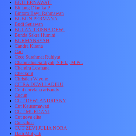
BETI ERNAWATI
Bintang Dianika P
Bintoro Bayu Rahmawan
BUBUN PERMANA
Budi Setiawan
BULAN TRISNA DEWI
Bunda Sakra Humini
BURMANSYAH
Candra Kirana
Cart
Cece Surahmat Ruhiyat
Chalimatus Sa’diyah, S.Pd.I, M.Pd.
Chandra Lesmana
Checkout
Christian Wiyono
CITRA DEWI LADIKU
Coni norviana arisandy
Cucun
CUT DEWI ANDRIANY
Cut Keusumawati
CUT MURDANI
Cut nova elita
Cut salma
CUT ZEVI JULIA NORA
Dadi Mulyadi