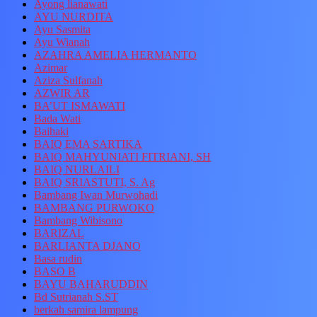
Ayong lianawati
AYU NURDITA
Ayu Sasmita
Ayu Wianah
AZAHRA AMELIA HERMANTO
Azimar
Aziza Sulfanah
AZWIR AR
BA’UT ISMAWATI
Bada Wati
Baihaki
BAIQ EMA SARTIKA
BAIQ MAHYUNIATI FITRIANI, SH
BAIQ NURLAILI
BAIQ SRIASTUTI, S. Ag
Bambang Iwan Murwohadi
BAMBANG PURWOKO
Bambang Wibisono
BARIZAL
BARLIANTA DJANO
Basa rudin
BASO B
BAYU BAHARUDDIN
Bd Sutrianah S.ST
berkah samira lampung