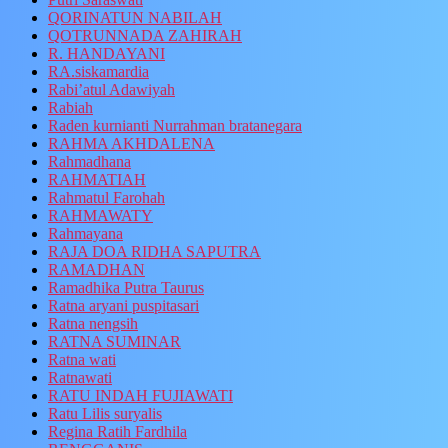
QORINATUN NABILAH
QOTRUNNADA ZAHIRAH
R. HANDAYANI
RA.siskamardia
Rabi’atul Adawiyah
Rabiah
Raden kurnianti Nurrahman bratanegara
RAHMA AKHDALENA
Rahmadhana
RAHMATIAH
Rahmatul Farohah
RAHMAWATY
Rahmayana
RAJA DOA RIDHA SAPUTRA
RAMADHAN
Ramadhika Putra Taurus
Ratna aryani puspitasari
Ratna nengsih
RATNA SUMINAR
Ratna wati
Ratnawati
RATU INDAH FUJIAWATI
Ratu Lilis suryalis
Regina Ratih Fardhila