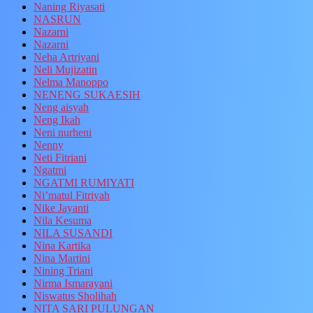
Naning Riyasati
NASRUN
Nazarni
Nazarni
Neha Artriyani
Neli Mujizatin
Nelma Manoppo
NENENG SUKAESIH
Neng aisyah
Neng Ikah
Neni nurheni
Nenny
Neti Fitriani
Ngatmi
NGATMI RUMIYATI
Ni’matul Fitriyah
Nike Jayanti
Nila Kesuma
NILA SUSANDI
Nina Kartika
Nina Martini
Nining Triani
Nirma Ismarayani
Niswatus Sholihah
NITA SARI PULUNGAN