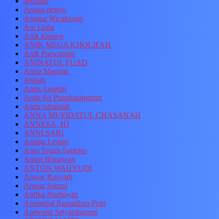
andriani
Angga destyo
Anggar Wicaksono
Ani Listia
Anik kisowo
ANIK MEGA KHOLIFAH
Anik Purwantini
ANINATUL FUAD
Anisa Mumtaz
Anisah
Anita Agustin
Anita Sri Puspitaningrum
Anita subaidah
ANNA MUFIDATUL CHASANAH
ANNESA, HJ
ANNI SARI
Annisa Lestari
Anto Teguh Santoso
Anton Himawan
ANTON WAHYUDI
Anwar Rosyadi
Anwar Sanusi
Apfika Nurhayati
Aprianijal Ramadhan Putri
Apriyanti Setyaningrum