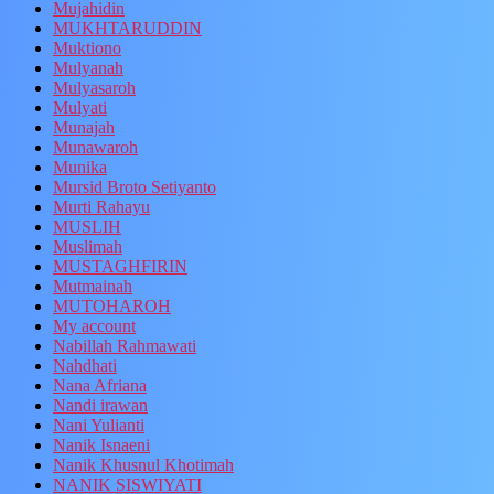
Mujahidin
MUKHTARUDDIN
Muktiono
Mulyanah
Mulyasaroh
Mulyati
Munajah
Munawaroh
Munika
Mursid Broto Setiyanto
Murti Rahayu
MUSLIH
Muslimah
MUSTAGHFIRIN
Mutmainah
MUTOHAROH
My account
Nabillah Rahmawati
Nahdhati
Nana Afriana
Nandi irawan
Nani Yulianti
Nanik Isnaeni
Nanik Khusnul Khotimah
NANIK SISWIYATI