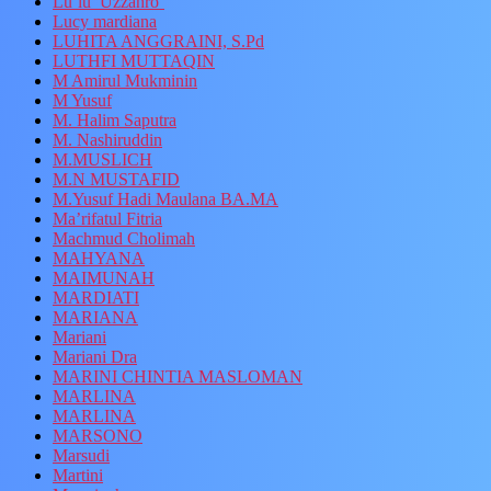
Lu’lu’ Uzzahro’
Lucy mardiana
LUHITA ANGGRAINI, S.Pd
LUTHFI MUTTAQIN
M Amirul Mukminin
M Yusuf
M. Halim Saputra
M. Nashiruddin
M.MUSLICH
M.N MUSTAFID
M.Yusuf Hadi Maulana BA.MA
Ma’rifatul Fitria
Machmud Cholimah
MAHYANA
MAIMUNAH
MARDIATI
MARIANA
Mariani
Mariani Dra
MARINI CHINTIA MASLOMAN
MARLINA
MARLINA
MARSONO
Marsudi
Martini