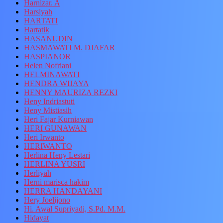
Harnizar. A
Harsiyah
HARTATI
Hartatik
HASANUDIN
HASMAWATI M. DJAFAR
HASPIANOR
Helen Nofriani
HELMINAWATI
HENDRA WIJAYA
HENNY MAURIZA REZKI
Heny Indriastuti
Heny Mistiasih
Heri Fajar Kurniawan
HERI GUNAWAN
Heri Irwanto
HERIWANTO
Herlina Heny Lestari
HERLINA YUSRI
Herliyah
Herni marisca hakim
HERRA HANDAYANI
Hery Joelijono
Hi. Awal Supriyadi, S.Pd. M.M.
Hidayat