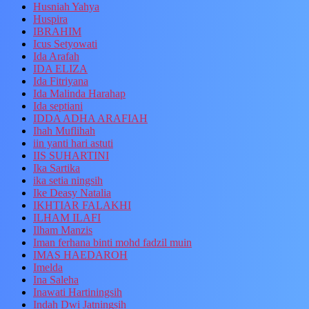
Husniah Yahya
Huspira
IBRAHIM
Icus Setyowati
Ida Arafah
IDA ELIZA
Ida Fitriyana
Ida Malinda Harahap
Ida septiani
IDDA ADHA ARAFIAH
Ihah Muflihah
iin yanti hari astuti
IIS SUHARTINI
Ika Sartika
ika setia ningsih
Ike Deasy Natalia
IKHTIAR FALAKHI
ILHAM ILAFI
Ilham Manzis
Iman ferhana binti mohd fadzil muin
IMAS HAEDAROH
Imelda
Ina Saleha
Inawati Hartiningsih
Indah Dwi Jatningsih