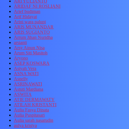
ARI YULIANTO
ARIDAF NI ROSLIANI
Arief budiman
Arif Hidayat
Arini wara palupi
ARIS MUNANDAR
ARIS SUGIANTO
Arrum Jihan Nuridha
arsianti
Arsy Ainun Nisa
Arum Siti Masitoh
Aryono
ASEP KOSWARA
Asiyah Vera
ASNA WATI
Asnelly
ASRINAWATI
Astuti Mardiana
ASWITA
ATIE DERMAWATY
ATILAH KRISTANTI
Aulia Fasya Dinata
Aulia Puspitasari
Aulia sarah nasarudin
aulya kristya