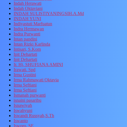
Indah Herawati
Indah Oktaviani
INDAH SULISTIYANINGSIH.A.Md
INDAH YUNI
Indiyastuti Marfuatun
Indra Hermawan
Indra Purwanti
Intan pandini
Intan Rizki Karlinda
Intisari, S.Kom
Ipit Dehartati
Ipit Dehartati
Ir. Hj. SHUFIANA AMINI
Irawati. Spd
Irma Gustini
Irma Rahmawati Oktavia
Irma Seftiani
Irma Seftiani
Ismanah purwanti
isnaini pasaribu
Isnawiyah
Iswahyuni
Iswandi Russyah,S.Th
Iswanto
Isworo, SE