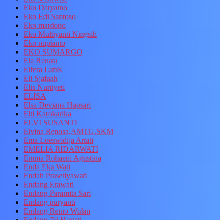
Eko Daryatno
Eko Edi Santoso
Eko mardono
Eko Multiyanti Ningsih
Eko nupianto
EKO SUMARGO
Ela Renata
Elfera Lubis
Eli Sjafaah
Elis Nurtiyeti
ELISA
Elsa Deviana Hapsari
Elti Karokarika
ELVI SUSANTI
Elvina Renosa,AMTG,SKM
Ema Loeswidija Artati
EMELIA RIDARWATI
Emma Rohaeni Agustina
Enda Eka Wati
Endah Prasetiyawati
Endang Erawati
Endang Paramita Sari
Endang puryanti
Endang Retno Wulan
Endang Tri Hartati