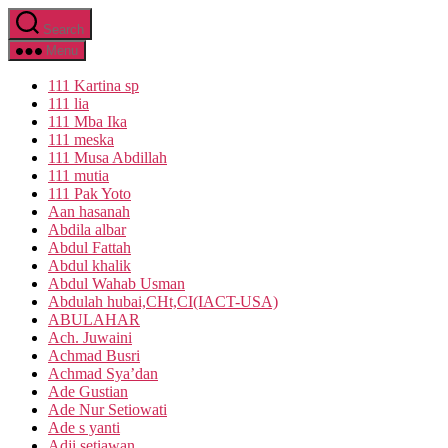
Skip
Search
to
the
Menu
content
111 Kartina sp
111 lia
111 Mba Ika
111 meska
111 Musa Abdillah
111 mutia
111 Pak Yoto
Aan hasanah
Abdila albar
Abdul Fattah
Abdul khalik
Abdul Wahab Usman
Abdulah hubai,CHt,CI(IACT-USA)
ABULAHAR
Ach. Juwaini
Achmad Busri
Achmad Sya’dan
Ade Gustian
Ade Nur Setiowati
Ade s yanti
Adji setiawan