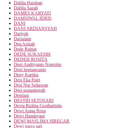
Dahlia Harahap
Dahlia Sazali
DAMES KARYATI
DAMSIWAL IDRIS
DANI
DANI ARDIANSYAH
Dariyah
Darsalam
Dea Azizah
Dede Ruhiat
DEDE SUKAESIH
DEDEH ROSITA
Deni Andriyanto Nugroho
Deni hermawanto
Deny Kartika
Desi Eka Putri
Desi Nur Setiawan
Desi susianingsih
Desriani
DESTRI SETOSARI
Devia Rizkha Gustharinda
Dewi Asma Roza
Dewi Handayani
DEWI MASLIMA SIREGAR
Dewi maya sari