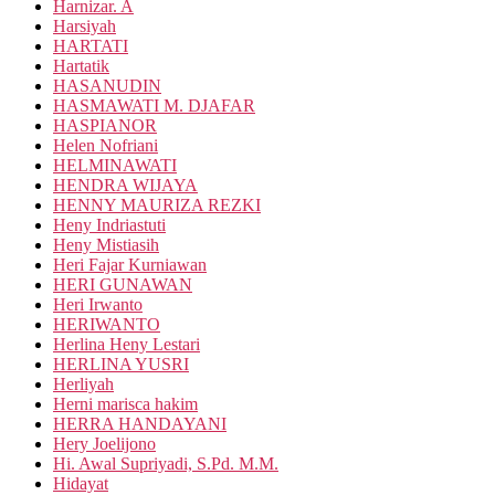
Harnizar. A
Harsiyah
HARTATI
Hartatik
HASANUDIN
HASMAWATI M. DJAFAR
HASPIANOR
Helen Nofriani
HELMINAWATI
HENDRA WIJAYA
HENNY MAURIZA REZKI
Heny Indriastuti
Heny Mistiasih
Heri Fajar Kurniawan
HERI GUNAWAN
Heri Irwanto
HERIWANTO
Herlina Heny Lestari
HERLINA YUSRI
Herliyah
Herni marisca hakim
HERRA HANDAYANI
Hery Joelijono
Hi. Awal Supriyadi, S.Pd. M.M.
Hidayat