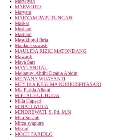
Marwiyah
MARWOTO
Maryam
MARYAM PAPUTUNGAN
Maskat
Masliani
Mastiam
Mastikhotul fitria
Maulana suwasti
MAULIDA RIZKI MATONDANG
Mawardi
Maya Sari
MAYUSNITAL
Meilanuvi Abdhi Dzakia Abidin
MEIYANA WIJAYANTI
MEY IKA KESUMA NORPUSPITASARI
Mia Parida Aliami
MIFTACHUL HUDA
Milla Hapsari
MINATI WIDIA
MINDREWATI, S. Pd. M.Si
Mira Susanti
Mirza syaputra
Mistini
MOCH FARIDLO