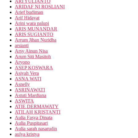
ARI YULIANTO
ARIDAF NI ROSLIANI
Arief budiman
Arif Hidayat
Arini wara palupi
ARIS MUNANDAR
ARIS SUGIANTO
Arrum Jihan Nuridha
arsianti
Arsy Ainun Nisa
Arum Siti Masitoh
Aryono
ASEP KOSWARA
Asiyah Vera
ASNA WATI
Asnelly
ASRINAWATI
Astuti Mardiana
ASWITA
ATIE DERMAWATY
ATILAH KRISTANTI
Aulia Fasya Dinata
Aulia Puspitasari
Aulia sarah nasarudin
aulya kristya