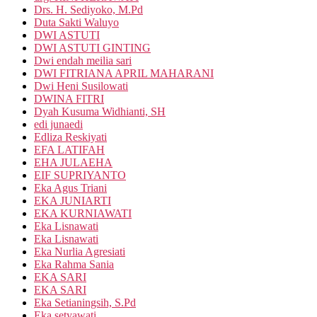
Drs. H. Sediyoko, M.Pd
Duta Sakti Waluyo
DWI ASTUTI
DWI ASTUTI GINTING
Dwi endah meilia sari
DWI FITRIANA APRIL MAHARANI
Dwi Heni Susilowati
DWINA FITRI
Dyah Kusuma Widhianti, SH
edi junaedi
Edliza Reskiyati
EFA LATIFAH
EHA JULAEHA
EIF SUPRIYANTO
Eka Agus Triani
EKA JUNIARTI
EKA KURNIAWATI
Eka Lisnawati
Eka Lisnawati
Eka Nurlia Agresiati
Eka Rahma Sania
EKA SARI
EKA SARI
Eka Setianingsih, S.Pd
Eka setyawati