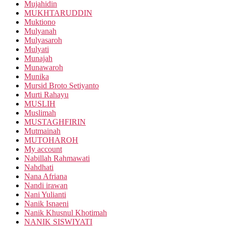
Mujahidin
MUKHTARUDDIN
Muktiono
Mulyanah
Mulyasaroh
Mulyati
Munajah
Munawaroh
Munika
Mursid Broto Setiyanto
Murti Rahayu
MUSLIH
Muslimah
MUSTAGHFIRIN
Mutmainah
MUTOHAROH
My account
Nabillah Rahmawati
Nahdhati
Nana Afriana
Nandi irawan
Nani Yulianti
Nanik Isnaeni
Nanik Khusnul Khotimah
NANIK SISWIYATI