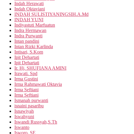
Indah Herawati
Indah Oktaviani
INDAH SULISTIYANINGSIH.A.Md
INDAH YUNI
Indiyastuti Marfuatun
Indra Hermawan
Indra Purwanti
Intan pandini
Intan Rizki Karlinda
Intisari, S.Kom
Ipit Dehartati
Ipit Dehartati
Ir. Hj. SHUFIANA AMINI
Irawati. Spd
Irma Gustini
Irma Rahmawati Oktavia
Irma Seftiani
Irma Seftiani
Ismanah purwanti
isnaini pasaribu
Isnawiyah
Iswahyuni
Iswandi Russyah,S.Th
Iswanto
Isworo, SE