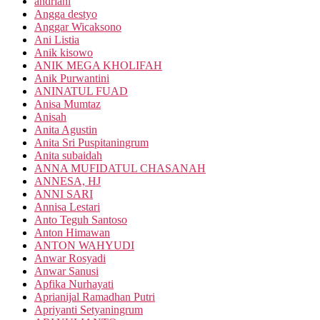
andriani
Angga destyo
Anggar Wicaksono
Ani Listia
Anik kisowo
ANIK MEGA KHOLIFAH
Anik Purwantini
ANINATUL FUAD
Anisa Mumtaz
Anisah
Anita Agustin
Anita Sri Puspitaningrum
Anita subaidah
ANNA MUFIDATUL CHASANAH
ANNESA, HJ
ANNI SARI
Annisa Lestari
Anto Teguh Santoso
Anton Himawan
ANTON WAHYUDI
Anwar Rosyadi
Anwar Sanusi
Apfika Nurhayati
Aprianijal Ramadhan Putri
Apriyanti Setyaningrum