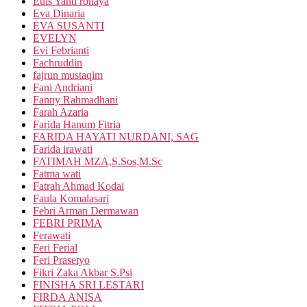
Euis Yanti rohaya
Eva Dinaria
EVA SUSANTI
EVELYN
Evi Febrianti
Fachruddin
fajrun mustaqim
Fani Andriani
Fanny Rahmadhani
Farah Azaria
Farida Hanum Fitria
FARIDA HAYATI NURDANI, SAG
Farida irawati
FATIMAH MZA,S.Sos,M.Sc
Fatma wati
Fatrah Ahmad Kodai
Faula Komalasari
Febri Arman Dermawan
FEBRI PRIMA
Ferawati
Feri Ferial
Feri Prasetyo
Fikri Zaka Akbar S.Psi
FINISHA SRI LESTARI
FIRDA ANISA