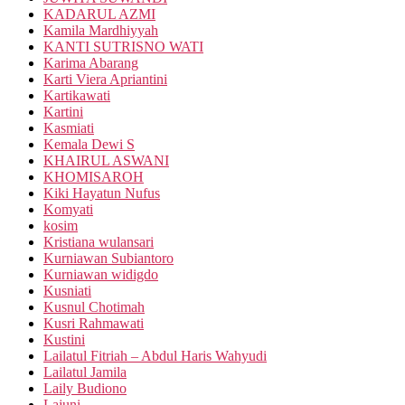
KADARUL AZMI
Kamila Mardhiyyah
KANTI SUTRISNO WATI
Karima Abarang
Karti Viera Apriantini
Kartikawati
Kartini
Kasmiati
Kemala Dewi S
KHAIRUL ASWANI
KHOMISAROH
Kiki Hayatun Nufus
Komyati
kosim
Kristiana wulansari
Kurniawan Subiantoro
Kurniawan widigdo
Kusniati
Kusnul Chotimah
Kusri Rahmawati
Kustini
Lailatul Fitriah – Abdul Haris Wahyudi
Lailatul Jamila
Laily Budiono
Lajuni