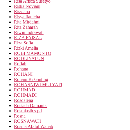
Risa Arisca Susetyo
Riska Noviani
Risviana
Risya fianicha
Rita Mirdahni
Rita Zaharah
Riwin indrawati
RIZA FAISAL
Riza Sofia
Rizki Amelia
ROBI MAMONTO
RODLIYATUN
Rofiah
Rohana
ROHANI
Rohani Br Ginting
ROHASNIWI MULYATI
ROHMAD
ROHMADI
Rosdalena
Rosiada Damanik
Rosmiasih s.pd
Rosna
ROSNAWATI
Rosnia Abdul Wahab