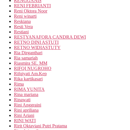
RENGGANIS
RENI FEBRIANTI
Reni Oktora Noor
Reni winarti
Reskiana
Resti Vera
Restiani
RESTYANAFORA CANDRA DEWI
RETNO DINI ASTUTI
RETNO WIDIASTUTY
Ria Dirganthari
Ria samariah
Riasmira SE. MM
RIFQI NUGROHO
Rifqiyati Am.Kep
Rika kartikasari
Rima
RIMA YUNITA
Rina mariana
Rinawati
Rini Anggraini
Rini apriliana
Rini Ariani
RINI WATI
Ririt Oktaviani Putri Pratama