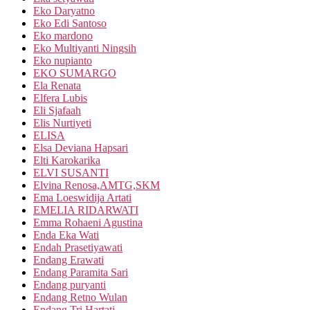
Eko Daryatno
Eko Edi Santoso
Eko mardono
Eko Multiyanti Ningsih
Eko nupianto
EKO SUMARGO
Ela Renata
Elfera Lubis
Eli Sjafaah
Elis Nurtiyeti
ELISA
Elsa Deviana Hapsari
Elti Karokarika
ELVI SUSANTI
Elvina Renosa,AMTG,SKM
Ema Loeswidija Artati
EMELIA RIDARWATI
Emma Rohaeni Agustina
Enda Eka Wati
Endah Prasetiyawati
Endang Erawati
Endang Paramita Sari
Endang puryanti
Endang Retno Wulan
Endang Tri Hartati