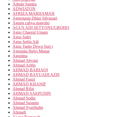
Admin Samira
ADWIATON
AFRIZA MARHAMAH
Agnestasia Dhini Silviasari
Agung cahya nugroho
AGUS ADI SETYONUGROHO
Agus Chaerul Umam
Agus Safei
Agus Setija Adi
Agus Tanto Dewa Suri i
Agusnita Helvi Munar
Agustina
Ahmad Ahyani
Ahmad Arifin
AHMAD BAIHAQI
AHMAD BAYUADI AZIS
Ahmad Fauzi
AHMAD KHANIF
Ahmad Rifai
AHMAD SAEPUDIN
Ahmad Sodiq
Ahmad Susanto
Ahmad Syarifudin
Ahmadi
Ai nur Romayah