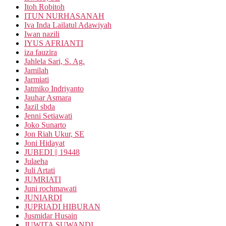
Itoh Robitoh
ITUN NURHASANAH
Iva Inda Lailatul Adawiyah
Iwan nazili
IYUS AFRIANTI
iza fauzira
Jahlela Sari, S. Ag.
Jamilah
Jarmiati
Jatmiko Indriyanto
Jauhar Asmara
Jazil sbda
Jenni Setiawati
Joko Sunarto
Jon Riah Ukur, SE
Joni Hidayat
JUBEDI || 19448
Julaeha
Juli Artati
JUMRIATI
Juni rochmawati
JUNIARDI
JUPRIADI HIBURAN
Jusmidar Husain
JUWITA SUWANDI