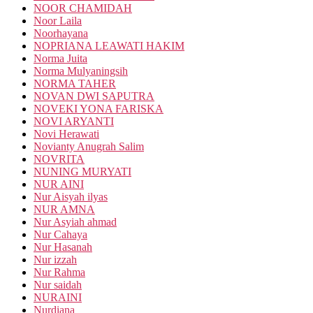
NOOR CHAMIDAH
Noor Laila
Noorhayana
NOPRIANA LEAWATI HAKIM
Norma Juita
Norma Mulyaningsih
NORMA TAHER
NOVAN DWI SAPUTRA
NOVEKI YONA FARISKA
NOVI ARYANTI
Novi Herawati
Novianty Anugrah Salim
NOVRITA
NUNING MURYATI
NUR AINI
Nur Aisyah ilyas
NUR AMNA
Nur Asyiah ahmad
Nur Cahaya
Nur Hasanah
Nur izzah
Nur Rahma
Nur saidah
NURAINI
Nurdiana