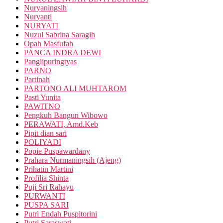
Nuryaningsih
Nuryanti
NURYATI
Nuzul Sabrina Saragih
Opah Masfufah
PANCA INDRA DEWI
Panglipuringtyas
PARNO
Partinah
PARTONO ALI MUHTAROM
Pasti Yunita
PAWITNO
Pengkuh Bangun Wibowo
PERAWATI, Amd.Keb
Pipit dian sari
POLIYADI
Popie Puspawardany
Prahara Nurmaningsih (Ajeng)
Prihatin Martini
Profilia Shinta
Puji Sri Rahayu
PURWANTI
PUSPA SARI
Putri Endah Puspitorini
Putri Saraswati