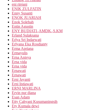
eni rinjani
ENIK ZULFATIN
Enny Susanti
ENOK JUARIAH
Enok Solehah
Entin Agustin
ENY BUDIATI.,AMDK.,S.KM
Erland Sulaksana
Erlya Sri Indarwati
Erlyana Eka Rosdianty
Erma Apriana
Ermayulis
Erna Anisya
Erna vida
Erna vida
Ernawati
Ernawati
Erni Jayanti
Erni listiawati
ERNI MARLINA
Ervin nur diana
Esan Adam
Etty Cahyani Kusumaningsih
Ety Kumala dewi