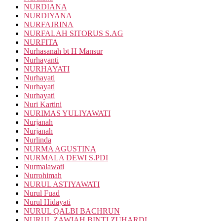
NURDIANA
NURDIYANA
NURFAJRINA
NURFALAH SITORUS S.AG
NURFITA
Nurhasanah bt H Mansur
Nurhayanti
NURHAYATI
Nurhayati
Nurhayati
Nurhayati
Nuri Kartini
NURIMAS YULIYAWATI
Nurjanah
Nurjanah
Nurlinda
NURMA AGUSTINA
NURMALA DEWI S.PDI
Nurmalawati
Nurrohimah
NURUL ASTIYAWATI
Nurul Fuad
Nurul Hidayati
NURUL QALBI BACHRUN
NURUL ZAWIAH BINTI ZUHARDI