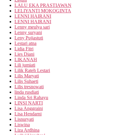
LALU EKA PRASTIAWAN
LELIYANTI MOKOGINTA
LENNI HAIRANI
LENNI HAIRANI
Lenny meulya sari
Lenny suryani
Leny Pujiastuti
Lestari atna
Lidia Fitri
Lies Diani
LIKANAH
Lili jumiati
Lilik Rateh Lestari
Lilis Maryati
Lilis Suhaeti
Lilis tresnowati
linda rusdiati
Linda Sri Rahayu
LINSI NARTI
Lisa Anggraini
Lisa Hendarni
Lisnuryati
Liswina
Liza Ardhina