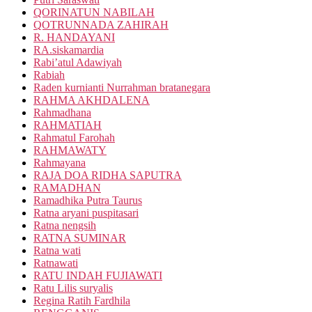
QORINATUN NABILAH
QOTRUNNADA ZAHIRAH
R. HANDAYANI
RA.siskamardia
Rabi’atul Adawiyah
Rabiah
Raden kurnianti Nurrahman bratanegara
RAHMA AKHDALENA
Rahmadhana
RAHMATIAH
Rahmatul Farohah
RAHMAWATY
Rahmayana
RAJA DOA RIDHA SAPUTRA
RAMADHAN
Ramadhika Putra Taurus
Ratna aryani puspitasari
Ratna nengsih
RATNA SUMINAR
Ratna wati
Ratnawati
RATU INDAH FUJIAWATI
Ratu Lilis suryalis
Regina Ratih Fardhila