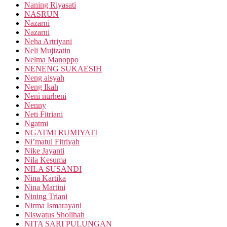
Naning Riyasati
NASRUN
Nazarni
Nazarni
Neha Artriyani
Neli Mujizatin
Nelma Manoppo
NENENG SUKAESIH
Neng aisyah
Neng Ikah
Neni nurheni
Nenny
Neti Fitriani
Ngatmi
NGATMI RUMIYATI
Ni’matul Fitriyah
Nike Jayanti
Nila Kesuma
NILA SUSANDI
Nina Kartika
Nina Martini
Nining Triani
Nirma Ismarayani
Niswatus Sholihah
NITA SARI PULUNGAN