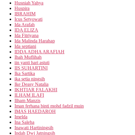
Husniah Yahya
Huspira
IBRAHIM
Icus Setyowati
Ida Arafah
IDA ELIZA
Ida Fitriyana
Ida Malinda Harahap
Ida septiani
IDDA ADHA ARAFIAH
Ihah Muflihah
iin yanti hari astuti
IIS SUHARTINI
Ika Sartika
ika setia ningsih
Ike Deasy Natalia
IKHTIAR FALAKHI
ILHAM ILAFI
Ilham Manzis
Iman ferhana binti mohd fadzil muin
IMAS HAEDAROH
Imelda
Ina Saleha
Inawati Hartiningsih
Indah Dwi Jatningsih