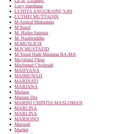
Lu’lu’ Uzzahro’
Lucy mardiana
LUHITA ANGGRAINI, S.Pd
LUTHFI MUTTAQIN
M Amirul Mukminin
M Yusuf
M. Halim Saputra
M. Nashiruddin
M.MUSLICH
M.N MUSTAFID
M.Yusuf Hadi Maulana BA.MA
Ma’rifatul Fitria
Machmud Cholimah
MAHYANA
MAIMUNAH
MARDIATI
MARIANA
Mariani
Mariani Dra
MARINI CHINTIA MASLOMAN
MARLINA
MARLINA
MARSONO
Marsudi
Martini