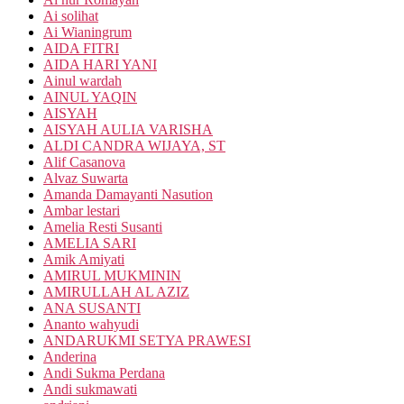
Ai solihat
Ai Wianingrum
AIDA FITRI
AIDA HARI YANI
Ainul wardah
AINUL YAQIN
AISYAH
AISYAH AULIA VARISHA
ALDI CANDRA WIJAYA, ST
Alif Casanova
Alvaz Suwarta
Amanda Damayanti Nasution
Ambar lestari
Amelia Resti Susanti
AMELIA SARI
Amik Amiyati
AMIRUL MUKMININ
AMIRULLAH AL AZIZ
ANA SUSANTI
Ananto wahyudi
ANDARUKMI SETYA PRAWESI
Anderina
Andi Sukma Perdana
Andi sukmawati