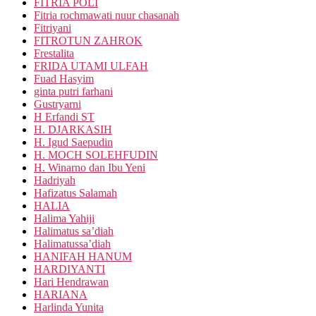
FITRIA POLI
Fitria rochmawati nuur chasanah
Fitriyani
FITROTUN ZAHROK
Frestalita
FRIDA UTAMI ULFAH
Fuad Hasyim
ginta putri farhani
Gustryarni
H Erfandi ST
H. DJARKASIH
H. Igud Saepudin
H. MOCH SOLEHFUDIN
H. Winarno dan Ibu Yeni
Hadriyah
Hafizatus Salamah
HALIA
Halima Yahiji
Halimatus sa’diah
Halimatussa’diah
HANIFAH HANUM
HARDIYANTI
Hari Hendrawan
HARIANA
Harlinda Yunita