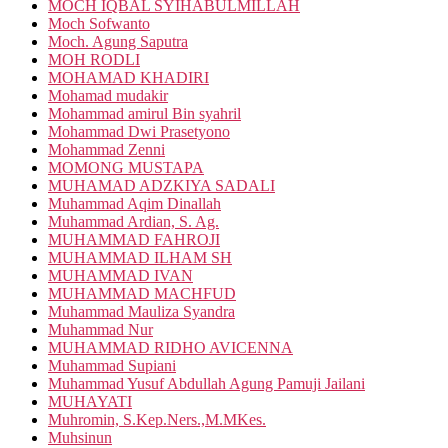
MOCH IQBAL SYIHABULMILLAH
Moch Sofwanto
Moch. Agung Saputra
MOH RODLI
MOHAMAD KHADIRI
Mohamad mudakir
Mohammad amirul Bin syahril
Mohammad Dwi Prasetyono
Mohammad Zenni
MOMONG MUSTAPA
MUHAMAD ADZKIYA SADALI
Muhammad Aqim Dinallah
Muhammad Ardian, S. Ag.
MUHAMMAD FAHROJI
MUHAMMAD ILHAM SH
MUHAMMAD IVAN
MUHAMMAD MACHFUD
Muhammad Mauliza Syandra
Muhammad Nur
MUHAMMAD RIDHO AVICENNA
Muhammad Supiani
Muhammad Yusuf Abdullah Agung Pamuji Jailani
MUHAYATI
Muhromin, S.Kep.Ners.,M.MKes.
Muhsinun