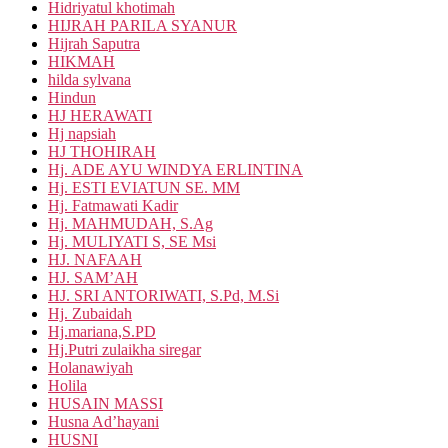
Hidriyatul khotimah
HIJRAH PARILA SYANUR
Hijrah Saputra
HIKMAH
hilda sylvana
Hindun
HJ HERAWATI
Hj napsiah
HJ THOHIRAH
Hj. ADE AYU WINDYA ERLINTINA
Hj. ESTI EVIATUN SE. MM
Hj. Fatmawati Kadir
Hj. MAHMUDAH, S.Ag
Hj. MULIYATI S, SE Msi
HJ. NAFAAH
HJ. SAM’AH
HJ. SRI ANTORIWATI, S.Pd, M.Si
Hj. Zubaidah
Hj.mariana,S.PD
Hj.Putri zulaikha siregar
Holanawiyah
Holila
HUSAIN MASSI
Husna Ad’hayani
HUSNI