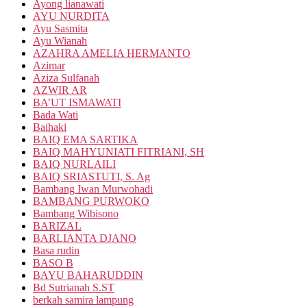
Ayong lianawati
AYU NURDITA
Ayu Sasmita
Ayu Wianah
AZAHRA AMELIA HERMANTO
Azimar
Aziza Sulfanah
AZWIR AR
BA’UT ISMAWATI
Bada Wati
Baihaki
BAIQ EMA SARTIKA
BAIQ MAHYUNIATI FITRIANI, SH
BAIQ NURLAILI
BAIQ SRIASTUTI, S. Ag
Bambang Iwan Murwohadi
BAMBANG PURWOKO
Bambang Wibisono
BARIZAL
BARLIANTA DJANO
Basa rudin
BASO B
BAYU BAHARUDDIN
Bd Sutrianah S.ST
berkah samira lampung