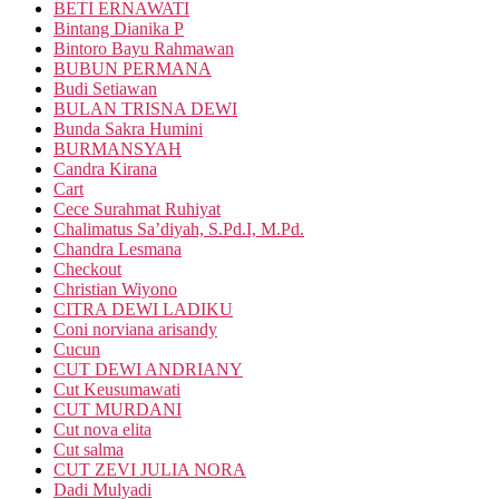
BETI ERNAWATI
Bintang Dianika P
Bintoro Bayu Rahmawan
BUBUN PERMANA
Budi Setiawan
BULAN TRISNA DEWI
Bunda Sakra Humini
BURMANSYAH
Candra Kirana
Cart
Cece Surahmat Ruhiyat
Chalimatus Sa’diyah, S.Pd.I, M.Pd.
Chandra Lesmana
Checkout
Christian Wiyono
CITRA DEWI LADIKU
Coni norviana arisandy
Cucun
CUT DEWI ANDRIANY
Cut Keusumawati
CUT MURDANI
Cut nova elita
Cut salma
CUT ZEVI JULIA NORA
Dadi Mulyadi