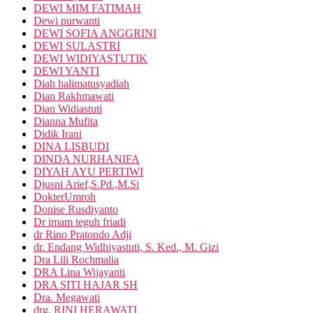
DEWI MIM FATIMAH
Dewi purwanti
DEWI SOFIA ANGGRINI
DEWI SULASTRI
DEWI WIDIYASTUTIK
DEWI YANTI
Diah halimatusyadiah
Dian Rakhmawati
Dian Widiastuti
Dianna Mufita
Didik Irani
DINA LISBUDI
DINDA NURHANIFA
DIYAH AYU PERTIWI
Djusni Arief,S.Pd.,M.Si
DokterUmroh
Donise Rusdiyanto
Dr imam teguh friadi
dr Rino Pratondo Adji
dr. Endang Widhiyastuti, S. Ked., M. Gizi
Dra Lili Rochmalia
DRA Lina Wijayanti
DRA SITI HAJAR SH
Dra. Megawati
drg. RINI HERAWATI