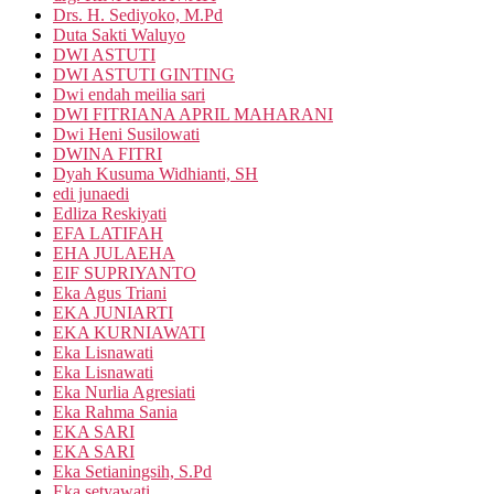
Drs. H. Sediyoko, M.Pd
Duta Sakti Waluyo
DWI ASTUTI
DWI ASTUTI GINTING
Dwi endah meilia sari
DWI FITRIANA APRIL MAHARANI
Dwi Heni Susilowati
DWINA FITRI
Dyah Kusuma Widhianti, SH
edi junaedi
Edliza Reskiyati
EFA LATIFAH
EHA JULAEHA
EIF SUPRIYANTO
Eka Agus Triani
EKA JUNIARTI
EKA KURNIAWATI
Eka Lisnawati
Eka Lisnawati
Eka Nurlia Agresiati
Eka Rahma Sania
EKA SARI
EKA SARI
Eka Setianingsih, S.Pd
Eka setyawati