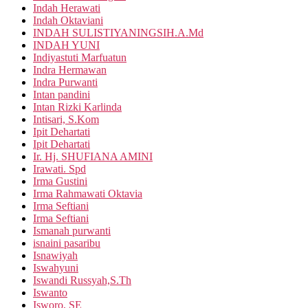
Indah Herawati
Indah Oktaviani
INDAH SULISTIYANINGSIH.A.Md
INDAH YUNI
Indiyastuti Marfuatun
Indra Hermawan
Indra Purwanti
Intan pandini
Intan Rizki Karlinda
Intisari, S.Kom
Ipit Dehartati
Ipit Dehartati
Ir. Hj. SHUFIANA AMINI
Irawati. Spd
Irma Gustini
Irma Rahmawati Oktavia
Irma Seftiani
Irma Seftiani
Ismanah purwanti
isnaini pasaribu
Isnawiyah
Iswahyuni
Iswandi Russyah,S.Th
Iswanto
Isworo, SE