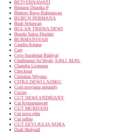
BETI ERNAWATI
Bintang Dianika P
Bintoro Bayu Rahmawan
BUBUN PERMANA
Budi Setiawan
BULAN TRISNA DEWI
Bunda Sakra Humini
BURMANSYAH
Candra Kirana
Cart
Cece Surahmat Ruhiyat
Chalimatus Sa’diyah, S.Pd.I, M.Pd.
Chandra Lesmana
Checkout
Christian Wiyono
CITRA DEWI LADIKU
Coni norviana arisandy
Cucun
CUT DEWI ANDRIANY
Cut Keusumawati
CUT MURDANI
Cut nova elita
Cut salma
CUT ZEVI JULIA NORA
Dadi Mulyadi