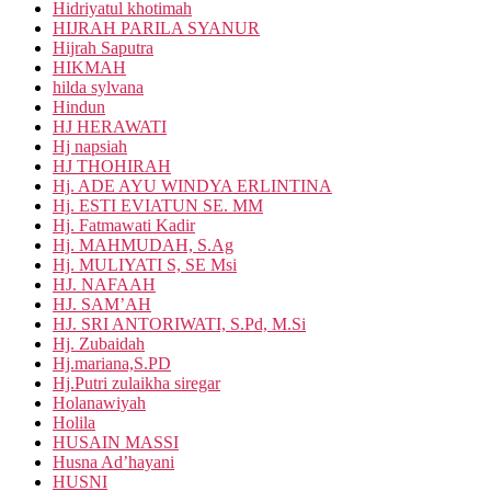
Hidriyatul khotimah
HIJRAH PARILA SYANUR
Hijrah Saputra
HIKMAH
hilda sylvana
Hindun
HJ HERAWATI
Hj napsiah
HJ THOHIRAH
Hj. ADE AYU WINDYA ERLINTINA
Hj. ESTI EVIATUN SE. MM
Hj. Fatmawati Kadir
Hj. MAHMUDAH, S.Ag
Hj. MULIYATI S, SE Msi
HJ. NAFAAH
HJ. SAM’AH
HJ. SRI ANTORIWATI, S.Pd, M.Si
Hj. Zubaidah
Hj.mariana,S.PD
Hj.Putri zulaikha siregar
Holanawiyah
Holila
HUSAIN MASSI
Husna Ad’hayani
HUSNI