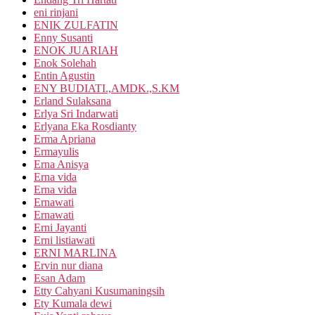
eni rinjani
ENIK ZULFATIN
Enny Susanti
ENOK JUARIAH
Enok Solehah
Entin Agustin
ENY BUDIATI.,AMDK.,S.KM
Erland Sulaksana
Erlya Sri Indarwati
Erlyana Eka Rosdianty
Erma Apriana
Ermayulis
Erna Anisya
Erna vida
Erna vida
Ernawati
Ernawati
Erni Jayanti
Erni listiawati
ERNI MARLINA
Ervin nur diana
Esan Adam
Etty Cahyani Kusumaningsih
Ety Kumala dewi