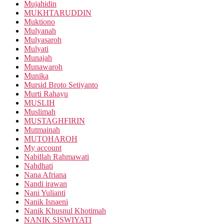
Mujahidin
MUKHTARUDDIN
Muktiono
Mulyanah
Mulyasaroh
Mulyati
Munajah
Munawaroh
Munika
Mursid Broto Setiyanto
Murti Rahayu
MUSLIH
Muslimah
MUSTAGHFIRIN
Mutmainah
MUTOHAROH
My account
Nabillah Rahmawati
Nahdhati
Nana Afriana
Nandi irawan
Nani Yulianti
Nanik Isnaeni
Nanik Khusnul Khotimah
NANIK SISWIYATI