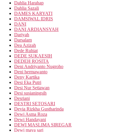
Dahlia Harahap
Dahlia Sazali
DAMES KARYATI
DAMSIWAL IDRIS
DANI
DANI ARDIANSYAH
Dariyah
Darsalam
Dea Azizah
Dede Ruhiat
DEDE SUKAESIH
DEDEH ROSITA
Deni Andriyanto Nugroho
Deni hermawanto
Deny Kartika
Desi Eka Putri
Desi Nur Setiawan
Desi susianingsih
Desriani
DESTRI SETOSARI
Devia Rizkha Gustharinda
Dewi Asma Roza
Dewi Handayani
DEWI MASLIMA SIREGAR
Dewi maya sari