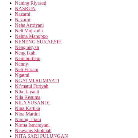
Naning Riyasati
NASRUN
Nazarni
Nazarni
Neha Artriyani
Neli Mujizatin
Nelma Manoppo
NENENG SUKAESIH
Neng aisyah
Neng Ikah
Neni nurheni
Nenny
Neti Fitriani
Ngatmi
NGATMI RUMIYATI
Ni’matul Fitriyah
Nike Jayanti
Nila Kesuma
NILA SUSANDI
Nina Kartika
Nina Martini
Nining Triani
Nirma Ismarayani
Niswatus Sholihah
NITA SARI PULUNGAN