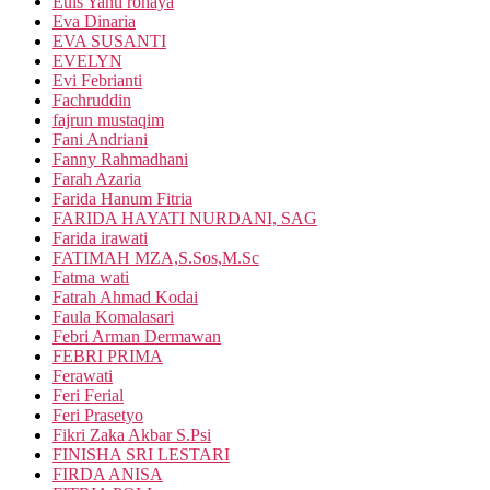
Euis Yanti rohaya
Eva Dinaria
EVA SUSANTI
EVELYN
Evi Febrianti
Fachruddin
fajrun mustaqim
Fani Andriani
Fanny Rahmadhani
Farah Azaria
Farida Hanum Fitria
FARIDA HAYATI NURDANI, SAG
Farida irawati
FATIMAH MZA,S.Sos,M.Sc
Fatma wati
Fatrah Ahmad Kodai
Faula Komalasari
Febri Arman Dermawan
FEBRI PRIMA
Ferawati
Feri Ferial
Feri Prasetyo
Fikri Zaka Akbar S.Psi
FINISHA SRI LESTARI
FIRDA ANISA