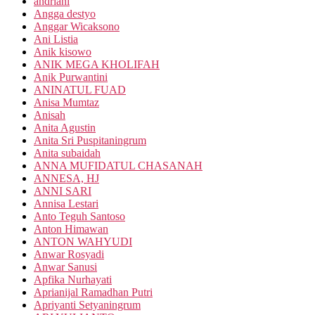
andriani
Angga destyo
Anggar Wicaksono
Ani Listia
Anik kisowo
ANIK MEGA KHOLIFAH
Anik Purwantini
ANINATUL FUAD
Anisa Mumtaz
Anisah
Anita Agustin
Anita Sri Puspitaningrum
Anita subaidah
ANNA MUFIDATUL CHASANAH
ANNESA, HJ
ANNI SARI
Annisa Lestari
Anto Teguh Santoso
Anton Himawan
ANTON WAHYUDI
Anwar Rosyadi
Anwar Sanusi
Apfika Nurhayati
Aprianijal Ramadhan Putri
Apriyanti Setyaningrum