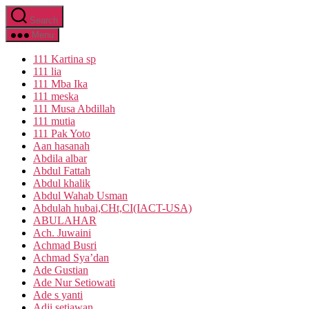
Skip
Search
to
the
Menu
content
111 Kartina sp
111 lia
111 Mba Ika
111 meska
111 Musa Abdillah
111 mutia
111 Pak Yoto
Aan hasanah
Abdila albar
Abdul Fattah
Abdul khalik
Abdul Wahab Usman
Abdulah hubai,CHt,CI(IACT-USA)
ABULAHAR
Ach. Juwaini
Achmad Busri
Achmad Sya’dan
Ade Gustian
Ade Nur Setiowati
Ade s yanti
Adji setiawan