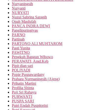
Nuryaningsih
Nuryanti
NURYATI
Nuzul Sabrina Saragih
Opah Masfufah
PANCA INDRA DEWI
Panglipuringtyas
PARNO
Partinah
PARTONO ALI MUHTAROM
Pasti Yunita
PAWITNO
Pengkuh Bangun Wibowo
PERAWATI, Amd.Keb
Pipit dian sari
POLIYADI
Popie Puspawardany
Prahara Nurmaningsih (Ajeng)
Prihatin Martini
Profilia Shinta
Puji Sri Rahayu
PURWANTI
PUSPA SARI
Putri Endah Puspitorini
Putri Saraswati