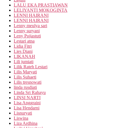
LALU EKA PRASTIAWAN
LELIYANTI MOKOGINTA
LENNI HAIRANI
LENNI HAIRANI
Lenny meulya sari
Lenny suryani
Leny Pujiastuti
Lestari atna
Lidia Fitri
Lies Diani
LIKANAH
Lili jumiati
Lilik Rateh Lestari
Lilis Maryati
Lilis Suhaeti
Lilis tresnowati
linda rusdiati
Linda Sri Rahayu
LINSI NARTI
Lisa Anggraini
Lisa Hendarni
Lisnuryati
Liswina
Liza Ardhina