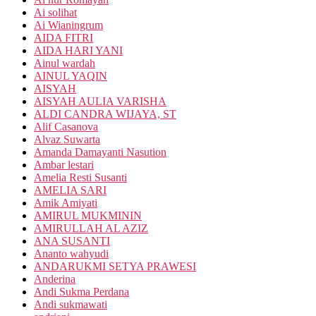
Ai solihat
Ai Wianingrum
AIDA FITRI
AIDA HARI YANI
Ainul wardah
AINUL YAQIN
AISYAH
AISYAH AULIA VARISHA
ALDI CANDRA WIJAYA, ST
Alif Casanova
Alvaz Suwarta
Amanda Damayanti Nasution
Ambar lestari
Amelia Resti Susanti
AMELIA SARI
Amik Amiyati
AMIRUL MUKMININ
AMIRULLAH AL AZIZ
ANA SUSANTI
Ananto wahyudi
ANDARUKMI SETYA PRAWESI
Anderina
Andi Sukma Perdana
Andi sukmawati