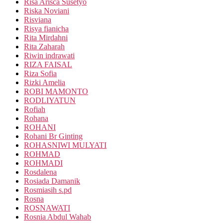
Risa Arisca Susetyo
Riska Noviani
Risviana
Risya fianicha
Rita Mirdahni
Rita Zaharah
Riwin indrawati
RIZA FAISAL
Riza Sofia
Rizki Amelia
ROBI MAMONTO
RODLIYATUN
Rofiah
Rohana
ROHANI
Rohani Br Ginting
ROHASNIWI MULYATI
ROHMAD
ROHMADI
Rosdalena
Rosiada Damanik
Rosmiasih s.pd
Rosna
ROSNAWATI
Rosnia Abdul Wahab