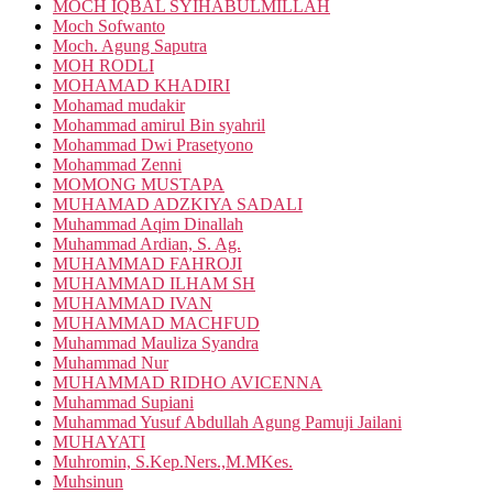
MOCH IQBAL SYIHABULMILLAH
Moch Sofwanto
Moch. Agung Saputra
MOH RODLI
MOHAMAD KHADIRI
Mohamad mudakir
Mohammad amirul Bin syahril
Mohammad Dwi Prasetyono
Mohammad Zenni
MOMONG MUSTAPA
MUHAMAD ADZKIYA SADALI
Muhammad Aqim Dinallah
Muhammad Ardian, S. Ag.
MUHAMMAD FAHROJI
MUHAMMAD ILHAM SH
MUHAMMAD IVAN
MUHAMMAD MACHFUD
Muhammad Mauliza Syandra
Muhammad Nur
MUHAMMAD RIDHO AVICENNA
Muhammad Supiani
Muhammad Yusuf Abdullah Agung Pamuji Jailani
MUHAYATI
Muhromin, S.Kep.Ners.,M.MKes.
Muhsinun