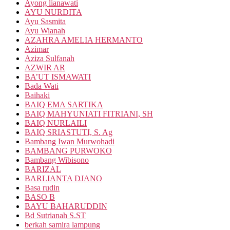
Ayong lianawati
AYU NURDITA
Ayu Sasmita
Ayu Wianah
AZAHRA AMELIA HERMANTO
Azimar
Aziza Sulfanah
AZWIR AR
BA’UT ISMAWATI
Bada Wati
Baihaki
BAIQ EMA SARTIKA
BAIQ MAHYUNIATI FITRIANI, SH
BAIQ NURLAILI
BAIQ SRIASTUTI, S. Ag
Bambang Iwan Murwohadi
BAMBANG PURWOKO
Bambang Wibisono
BARIZAL
BARLIANTA DJANO
Basa rudin
BASO B
BAYU BAHARUDDIN
Bd Sutrianah S.ST
berkah samira lampung