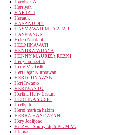
Harnizar. A
Harsiyah
HARTATI
Hartatik
HASANUDIN
HASMAWATI M. DJAFAR
HASPIANOR
Helen Nofriani
HELMINAWATI
HENDRA WIJAYA
HENNY MAURIZA REZKI
Heny Indriastuti
Heny Mistiasih
Heri Fajar Kurniawan
HERI GUNAWAN
Heri Irwanto
HERIWANTO
Herlina Heny Lestari
HERLINA YUSRI
Herliyah
Herni marisca hakim
HERRA HANDAYANI
Hery Joelijono
Hi. Awal Supriyadi, S.Pd. M.M.
Hidayat