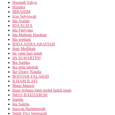
Husniah Yahya
Huspira
IBRAHIM
Icus Setyowati
Ida Arafah
IDA ELIZA
Ida Fitriyana
Ida Malinda Harahap
Ida septiani
IDDA ADHA ARAFIAH
Ihah Muflihah
iin yanti hari astuti
IIS SUHARTINI
Ika Sartika
ika setia ningsih
Ike Deasy Natalia
IKHTIAR FALAKHI
ILHAM ILAFI
Ilham Manzis
Iman ferhana binti mohd fadzil muin
IMAS HAEDAROH
Imelda
Ina Saleha
Inawati Hartiningsih
Indah Dwi Jatningsih