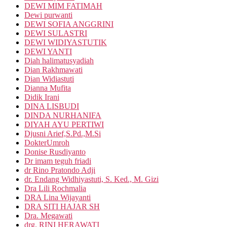
DEWI MIM FATIMAH
Dewi purwanti
DEWI SOFIA ANGGRINI
DEWI SULASTRI
DEWI WIDIYASTUTIK
DEWI YANTI
Diah halimatusyadiah
Dian Rakhmawati
Dian Widiastuti
Dianna Mufita
Didik Irani
DINA LISBUDI
DINDA NURHANIFA
DIYAH AYU PERTIWI
Djusni Arief,S.Pd.,M.Si
DokterUmroh
Donise Rusdiyanto
Dr imam teguh friadi
dr Rino Pratondo Adji
dr. Endang Widhiyastuti, S. Ked., M. Gizi
Dra Lili Rochmalia
DRA Lina Wijayanti
DRA SITI HAJAR SH
Dra. Megawati
drg. RINI HERAWATI