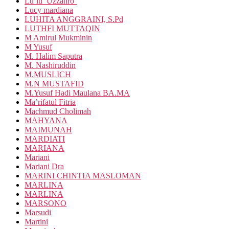
Lu’lu’ Uzzahro’
Lucy mardiana
LUHITA ANGGRAINI, S.Pd
LUTHFI MUTTAQIN
M Amirul Mukminin
M Yusuf
M. Halim Saputra
M. Nashiruddin
M.MUSLICH
M.N MUSTAFID
M.Yusuf Hadi Maulana BA.MA
Ma’rifatul Fitria
Machmud Cholimah
MAHYANA
MAIMUNAH
MARDIATI
MARIANA
Mariani
Mariani Dra
MARINI CHINTIA MASLOMAN
MARLINA
MARLINA
MARSONO
Marsudi
Martini