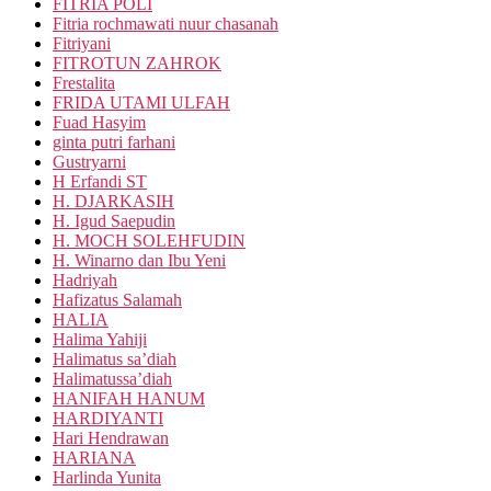
FITRIA POLI
Fitria rochmawati nuur chasanah
Fitriyani
FITROTUN ZAHROK
Frestalita
FRIDA UTAMI ULFAH
Fuad Hasyim
ginta putri farhani
Gustryarni
H Erfandi ST
H. DJARKASIH
H. Igud Saepudin
H. MOCH SOLEHFUDIN
H. Winarno dan Ibu Yeni
Hadriyah
Hafizatus Salamah
HALIA
Halima Yahiji
Halimatus sa’diah
Halimatussa’diah
HANIFAH HANUM
HARDIYANTI
Hari Hendrawan
HARIANA
Harlinda Yunita