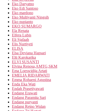
Eko Daryatno
Eko Edi Santoso
Eko mardono
Eko Multiyanti Ningsih
Eko nupianto
EKO SUMARGO
Ela Renata
Elfera Lubis
Eli Sjafaah
Elis Nurtiyeti
ELISA
Elsa Deviana Hapsari
Elti Karokarika
ELVI SUSANTI
Elvina Renosa,AMTG,SKM
Ema Loeswidija Artati
EMELIA RIDARWATI
Emma Rohaeni Agustina
Enda Eka Wati
Endah Prasetiyawati
Endang Erawati
Endang Paramita Sari
Endang puryanti
Endang Retno Wulan
Endang Tri Hartati