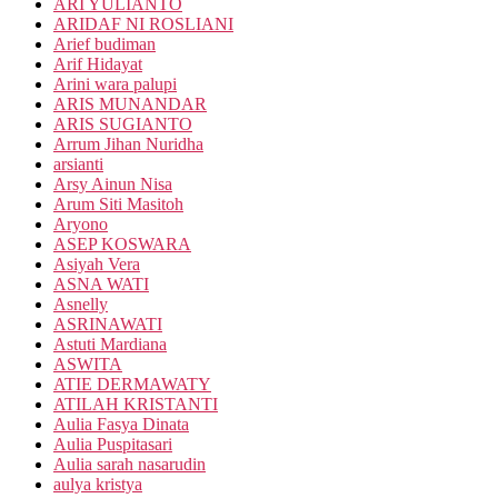
ARI YULIANTO
ARIDAF NI ROSLIANI
Arief budiman
Arif Hidayat
Arini wara palupi
ARIS MUNANDAR
ARIS SUGIANTO
Arrum Jihan Nuridha
arsianti
Arsy Ainun Nisa
Arum Siti Masitoh
Aryono
ASEP KOSWARA
Asiyah Vera
ASNA WATI
Asnelly
ASRINAWATI
Astuti Mardiana
ASWITA
ATIE DERMAWATY
ATILAH KRISTANTI
Aulia Fasya Dinata
Aulia Puspitasari
Aulia sarah nasarudin
aulya kristya