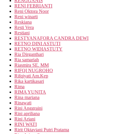
RENGGANIS
RENI FEBRIANTI
Reni Oktora Noor
Reni winarti
Reskiana
Resti Vera
Restiani
RESTYANAFORA CANDRA DEWI
RETNO DINI ASTUTI
RETNO WIDIASTUTY
Ria Dirganthari
Ria samariah
Riasmira SE. MM
RIFQI NUGROHO
Rifqiyati Am.Kep
Rika kartikasari
Rima
RIMA YUNITA
Rina mariana
Rinawati
Rini Anggraini
Rini apriliana
Rini Ariani
RINI WATI
Ririt Oktaviani Putri Pratama