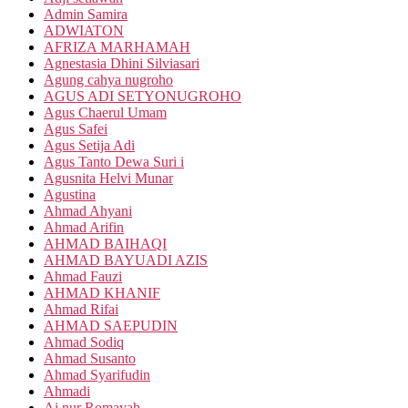
Admin Samira
ADWIATON
AFRIZA MARHAMAH
Agnestasia Dhini Silviasari
Agung cahya nugroho
AGUS ADI SETYONUGROHO
Agus Chaerul Umam
Agus Safei
Agus Setija Adi
Agus Tanto Dewa Suri i
Agusnita Helvi Munar
Agustina
Ahmad Ahyani
Ahmad Arifin
AHMAD BAIHAQI
AHMAD BAYUADI AZIS
Ahmad Fauzi
AHMAD KHANIF
Ahmad Rifai
AHMAD SAEPUDIN
Ahmad Sodiq
Ahmad Susanto
Ahmad Syarifudin
Ahmadi
Ai nur Romayah