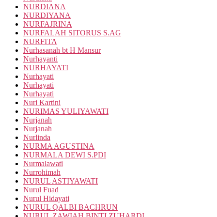
NURDIANA
NURDIYANA
NURFAJRINA
NURFALAH SITORUS S.AG
NURFITA
Nurhasanah bt H Mansur
Nurhayanti
NURHAYATI
Nurhayati
Nurhayati
Nurhayati
Nuri Kartini
NURIMAS YULIYAWATI
Nurjanah
Nurjanah
Nurlinda
NURMA AGUSTINA
NURMALA DEWI S.PDI
Nurmalawati
Nurrohimah
NURUL ASTIYAWATI
Nurul Fuad
Nurul Hidayati
NURUL QALBI BACHRUN
NURUL ZAWIAH BINTI ZUHARDI