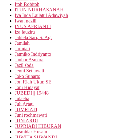
Itoh Robitoh
ITUN NURHASANAH
Iva Inda Lailatul Adawiyah
Iwan nazili
IYUS AFRIANTI
iza fauzira
Jahlela Sari, S. Ag.
Jamilah
Jarmiati
Jatmiko Indriyanto
Jauhar Asmara
Jazil sbda
Jenni Setiawati
Joko Sunarto
Jon Riah Ukur, SE
Joni Hidayat
JUBEDI || 19448
Julaeha
Juli Artati
JUMRIATI
Juni rochmawati
JUNIARDI
JUPRIADI HIBURAN
Jusmidar Husain
JUWITA SUWANDI