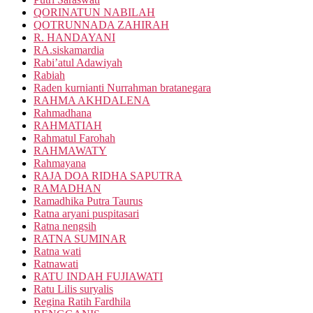
QORINATUN NABILAH
QOTRUNNADA ZAHIRAH
R. HANDAYANI
RA.siskamardia
Rabi’atul Adawiyah
Rabiah
Raden kurnianti Nurrahman bratanegara
RAHMA AKHDALENA
Rahmadhana
RAHMATIAH
Rahmatul Farohah
RAHMAWATY
Rahmayana
RAJA DOA RIDHA SAPUTRA
RAMADHAN
Ramadhika Putra Taurus
Ratna aryani puspitasari
Ratna nengsih
RATNA SUMINAR
Ratna wati
Ratnawati
RATU INDAH FUJIAWATI
Ratu Lilis suryalis
Regina Ratih Fardhila