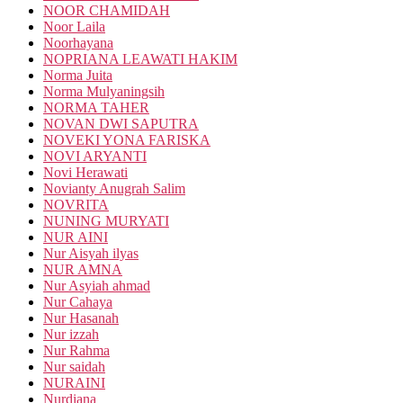
NOOR CHAMIDAH
Noor Laila
Noorhayana
NOPRIANA LEAWATI HAKIM
Norma Juita
Norma Mulyaningsih
NORMA TAHER
NOVAN DWI SAPUTRA
NOVEKI YONA FARISKA
NOVI ARYANTI
Novi Herawati
Novianty Anugrah Salim
NOVRITA
NUNING MURYATI
NUR AINI
Nur Aisyah ilyas
NUR AMNA
Nur Asyiah ahmad
Nur Cahaya
Nur Hasanah
Nur izzah
Nur Rahma
Nur saidah
NURAINI
Nurdiana