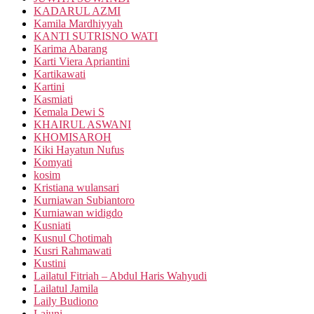
KADARUL AZMI
Kamila Mardhiyyah
KANTI SUTRISNO WATI
Karima Abarang
Karti Viera Apriantini
Kartikawati
Kartini
Kasmiati
Kemala Dewi S
KHAIRUL ASWANI
KHOMISAROH
Kiki Hayatun Nufus
Komyati
kosim
Kristiana wulansari
Kurniawan Subiantoro
Kurniawan widigdo
Kusniati
Kusnul Chotimah
Kusri Rahmawati
Kustini
Lailatul Fitriah – Abdul Haris Wahyudi
Lailatul Jamila
Laily Budiono
Lajuni