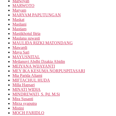
Marwiyah
MARWOTO
Maryam
MARYAM PAPUTUNGAN
Maskat
Masliani
Mastiam
Mastikhotul fitria
Maulana suwasti
MAULIDA RIZKI MATONDANG
Mawardi
Maya Sari
MAYUSNITAL
Meilanuvi Abdhi Dzakia Abidin
MEIYANA WIJAYANTI
MEY IKA KESUMA NORPUSPITASARI
Mia Parida Aliami
MIFTACHUL HUDA
Milla Hapsari
MINATI WIDIA
MINDREWATI, S. Pd. M.Si
Mira Susanti
Mirza syaputra
Mistini
MOCH FARIDLO