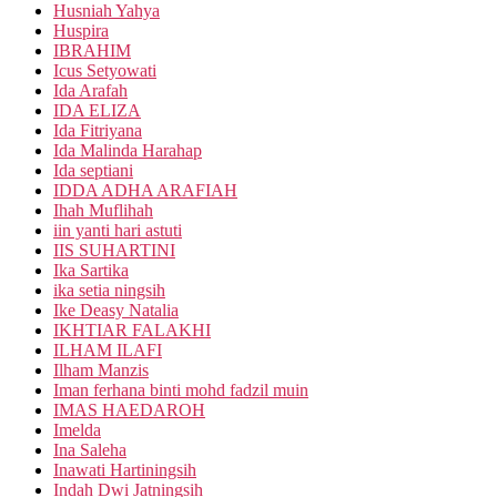
Husniah Yahya
Huspira
IBRAHIM
Icus Setyowati
Ida Arafah
IDA ELIZA
Ida Fitriyana
Ida Malinda Harahap
Ida septiani
IDDA ADHA ARAFIAH
Ihah Muflihah
iin yanti hari astuti
IIS SUHARTINI
Ika Sartika
ika setia ningsih
Ike Deasy Natalia
IKHTIAR FALAKHI
ILHAM ILAFI
Ilham Manzis
Iman ferhana binti mohd fadzil muin
IMAS HAEDAROH
Imelda
Ina Saleha
Inawati Hartiningsih
Indah Dwi Jatningsih