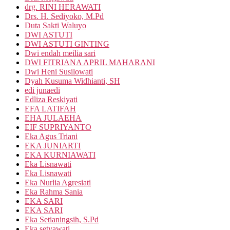
drg. RINI HERAWATI
Drs. H. Sediyoko, M.Pd
Duta Sakti Waluyo
DWI ASTUTI
DWI ASTUTI GINTING
Dwi endah meilia sari
DWI FITRIANA APRIL MAHARANI
Dwi Heni Susilowati
Dyah Kusuma Widhianti, SH
edi junaedi
Edliza Reskiyati
EFA LATIFAH
EHA JULAEHA
EIF SUPRIYANTO
Eka Agus Triani
EKA JUNIARTI
EKA KURNIAWATI
Eka Lisnawati
Eka Lisnawati
Eka Nurlia Agresiati
Eka Rahma Sania
EKA SARI
EKA SARI
Eka Setianingsih, S.Pd
Eka setyawati