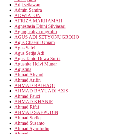
Adji setiawan
Admin Samira
ADWIATON
AFRIZA MARHAMAH
Agnestasia Dhini Silviasari
Agung cahya nugroho
AGUS ADI SETYONUGROHO
Agus Chaerul Umam
Agus Safei
Agus Setija Adi
Agus Tanto Dewa Suri i
Agusnita Helvi Munar
Agustina
Ahmad Ahyani
Ahmad Arifin
AHMAD BAIHAQI
AHMAD BAYUADI AZIS
Ahmad Fauzi
AHMAD KHANIF
Ahmad Rifai
AHMAD SAEPUDIN
Ahmad Sodiq
Ahmad Susanto
Ahmad Syarifudin
Ahmadi