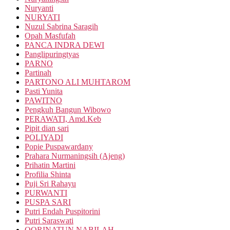
Nuryanti
NURYATI
Nuzul Sabrina Saragih
Opah Masfufah
PANCA INDRA DEWI
Panglipuringtyas
PARNO
Partinah
PARTONO ALI MUHTAROM
Pasti Yunita
PAWITNO
Pengkuh Bangun Wibowo
PERAWATI, Amd.Keb
Pipit dian sari
POLIYADI
Popie Puspawardany
Prahara Nurmaningsih (Ajeng)
Prihatin Martini
Profilia Shinta
Puji Sri Rahayu
PURWANTI
PUSPA SARI
Putri Endah Puspitorini
Putri Saraswati
QORINATUN NABILAH