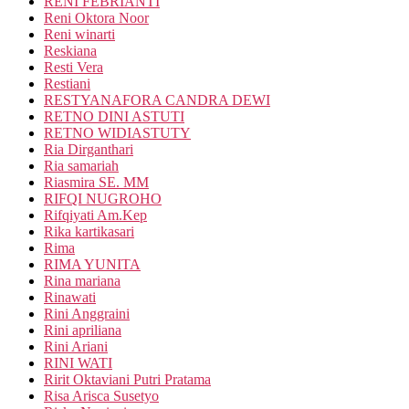
RENI FEBRIANTI
Reni Oktora Noor
Reni winarti
Reskiana
Resti Vera
Restiani
RESTYANAFORA CANDRA DEWI
RETNO DINI ASTUTI
RETNO WIDIASTUTY
Ria Dirganthari
Ria samariah
Riasmira SE. MM
RIFQI NUGROHO
Rifqiyati Am.Kep
Rika kartikasari
Rima
RIMA YUNITA
Rina mariana
Rinawati
Rini Anggraini
Rini apriliana
Rini Ariani
RINI WATI
Ririt Oktaviani Putri Pratama
Risa Arisca Susetyo