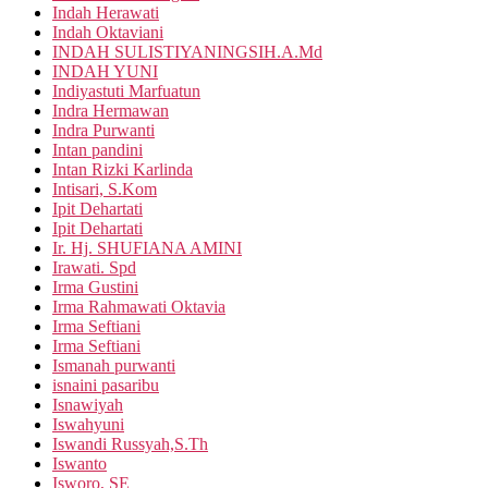
Indah Herawati
Indah Oktaviani
INDAH SULISTIYANINGSIH.A.Md
INDAH YUNI
Indiyastuti Marfuatun
Indra Hermawan
Indra Purwanti
Intan pandini
Intan Rizki Karlinda
Intisari, S.Kom
Ipit Dehartati
Ipit Dehartati
Ir. Hj. SHUFIANA AMINI
Irawati. Spd
Irma Gustini
Irma Rahmawati Oktavia
Irma Seftiani
Irma Seftiani
Ismanah purwanti
isnaini pasaribu
Isnawiyah
Iswahyuni
Iswandi Russyah,S.Th
Iswanto
Isworo, SE