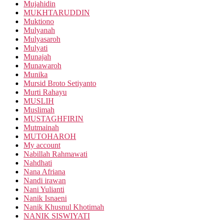
Mujahidin
MUKHTARUDDIN
Muktiono
Mulyanah
Mulyasaroh
Mulyati
Munajah
Munawaroh
Munika
Mursid Broto Setiyanto
Murti Rahayu
MUSLIH
Muslimah
MUSTAGHFIRIN
Mutmainah
MUTOHAROH
My account
Nabillah Rahmawati
Nahdhati
Nana Afriana
Nandi irawan
Nani Yulianti
Nanik Isnaeni
Nanik Khusnul Khotimah
NANIK SISWIYATI