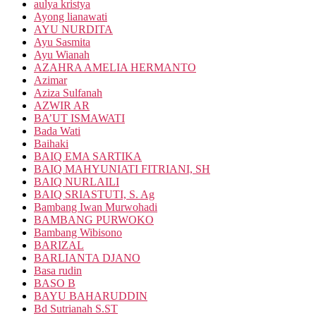
aulya kristya
Ayong lianawati
AYU NURDITA
Ayu Sasmita
Ayu Wianah
AZAHRA AMELIA HERMANTO
Azimar
Aziza Sulfanah
AZWIR AR
BA’UT ISMAWATI
Bada Wati
Baihaki
BAIQ EMA SARTIKA
BAIQ MAHYUNIATI FITRIANI, SH
BAIQ NURLAILI
BAIQ SRIASTUTI, S. Ag
Bambang Iwan Murwohadi
BAMBANG PURWOKO
Bambang Wibisono
BARIZAL
BARLIANTA DJANO
Basa rudin
BASO B
BAYU BAHARUDDIN
Bd Sutrianah S.ST