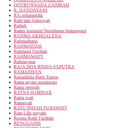
QOTRUNNADA ZAHIRAH
R. HANDAYANI
RA.siskamardia
Rabi’atul Adawiyah
Rabiah
Raden kurnianti Nurrahman bratanegara
RAHMA AKHDALENA
Rahmadhana
RAHMATIAH
Rahmatul Farohah
RAHMAWATY
Rahmayana
RAJA DOA RIDHA SAPUTRA
RAMADHAN
Ramadhika Putra Taurus
Ratna aryani puspitasari
Ratna nengsih
RATNA SUMINAR
Ratna wati
Ratnawati
RATU INDAH FUJIAWATI
Ratu Lilis suryalis
Regina Ratih Fardhila
RENGGANIS