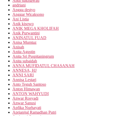
Andi sukmawati
andriani
Angga destyo
Anggar Wicaksono
Ani Listia
Anik kisowo
ANIK MEGA KHOLIFAH
Anik Purwantini
ANINATUL FUAD
Anisa Mumtaz
Anisah
Anita Agustin
Anita Sri Puspitaningrum
Anita subaidah
ANNA MUFIDATUL CHASANAH
ANNESA, HJ
ANNI SARI
Annisa Lestari
Anto Teguh Santoso
Anton Himawan
ANTON WAHYUDI
Anwar Rosyadi
Anwar Sanusi
Apfika Nurhayati
Aprianijal Ramadhan Putri