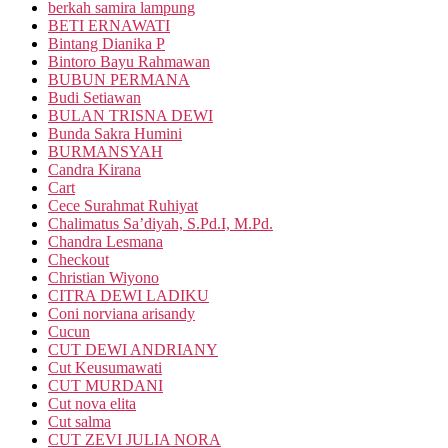
berkah samira lampung
BETI ERNAWATI
Bintang Dianika P
Bintoro Bayu Rahmawan
BUBUN PERMANA
Budi Setiawan
BULAN TRISNA DEWI
Bunda Sakra Humini
BURMANSYAH
Candra Kirana
Cart
Cece Surahmat Ruhiyat
Chalimatus Sa’diyah, S.Pd.I, M.Pd.
Chandra Lesmana
Checkout
Christian Wiyono
CITRA DEWI LADIKU
Coni norviana arisandy
Cucun
CUT DEWI ANDRIANY
Cut Keusumawati
CUT MURDANI
Cut nova elita
Cut salma
CUT ZEVI JULIA NORA