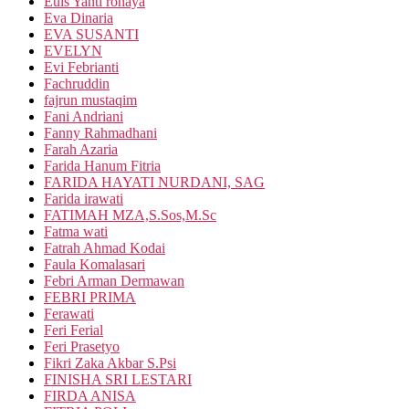
Euis Yanti rohaya
Eva Dinaria
EVA SUSANTI
EVELYN
Evi Febrianti
Fachruddin
fajrun mustaqim
Fani Andriani
Fanny Rahmadhani
Farah Azaria
Farida Hanum Fitria
FARIDA HAYATI NURDANI, SAG
Farida irawati
FATIMAH MZA,S.Sos,M.Sc
Fatma wati
Fatrah Ahmad Kodai
Faula Komalasari
Febri Arman Dermawan
FEBRI PRIMA
Ferawati
Feri Ferial
Feri Prasetyo
Fikri Zaka Akbar S.Psi
FINISHA SRI LESTARI
FIRDA ANISA