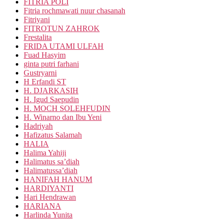
FITRIA POLI
Fitria rochmawati nuur chasanah
Fitriyani
FITROTUN ZAHROK
Frestalita
FRIDA UTAMI ULFAH
Fuad Hasyim
ginta putri farhani
Gustryarni
H Erfandi ST
H. DJARKASIH
H. Igud Saepudin
H. MOCH SOLEHFUDIN
H. Winarno dan Ibu Yeni
Hadriyah
Hafizatus Salamah
HALIA
Halima Yahiji
Halimatus sa’diah
Halimatussa’diah
HANIFAH HANUM
HARDIYANTI
Hari Hendrawan
HARIANA
Harlinda Yunita