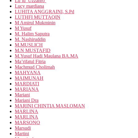
Lu’lu’ Uzzahro’
Lucy mardiana
LUHITA ANGGRAINI, S.Pd
LUTHFI MUTTAQIN
M Amirul Mukminin
M Yusuf
M. Halim Saputra
M. Nashiruddin
M.MUSLICH
M.N MUSTAFID
M.Yusuf Hadi Maulana BA.MA
Ma’rifatul Fitria
Machmud Cholimah
MAHYANA
MAIMUNAH
MARDIATI
MARIANA
Mariani
Mariani Dra
MARINI CHINTIA MASLOMAN
MARLINA
MARLINA
MARSONO
Marsudi
Martini