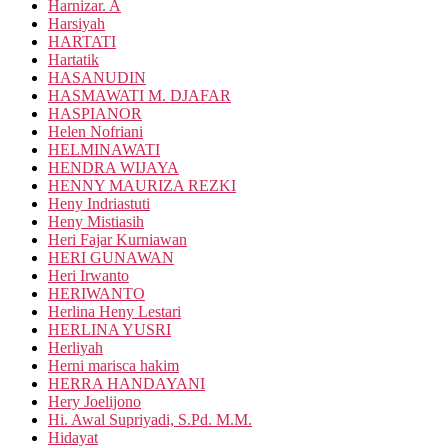
Harnizar. A
Harsiyah
HARTATI
Hartatik
HASANUDIN
HASMAWATI M. DJAFAR
HASPIANOR
Helen Nofriani
HELMINAWATI
HENDRA WIJAYA
HENNY MAURIZA REZKI
Heny Indriastuti
Heny Mistiasih
Heri Fajar Kurniawan
HERI GUNAWAN
Heri Irwanto
HERIWANTO
Herlina Heny Lestari
HERLINA YUSRI
Herliyah
Herni marisca hakim
HERRA HANDAYANI
Hery Joelijono
Hi. Awal Supriyadi, S.Pd. M.M.
Hidayat