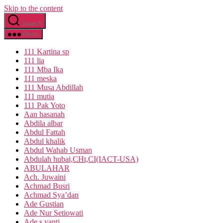
Skip to the content
Search
Menu
111 Kartina sp
111 lia
111 Mba Ika
111 meska
111 Musa Abdillah
111 mutia
111 Pak Yoto
Aan hasanah
Abdila albar
Abdul Fattah
Abdul khalik
Abdul Wahab Usman
Abdulah hubai,CHt,CI(IACT-USA)
ABULAHAR
Ach. Juwaini
Achmad Busri
Achmad Sya’dan
Ade Gustian
Ade Nur Setiowati
Ade s yanti