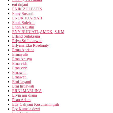
eni rinjani
ENIK ZULFATIN
Enny Susanti
ENOK JUARIAH
Enok Solehah
Entin Agustin
ENY BUDIATI.,AMDK.,S.KM
Erland Sulaksana
Erlya Sri Indarwati
Erlyana Eka Rosdianty
Erma Apriana
Ermayulis
Erna Anisya
Erna vida
Erna vida
Ernawati
Ernawati
Erni Jayanti
Erni listiawati
ERNI MARLINA
Ervin nur diana
Esan Adam
Etty Cahyani Kusumaningsih
Ety Kumala dewi