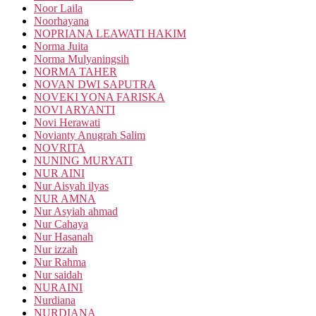
Noor Laila
Noorhayana
NOPRIANA LEAWATI HAKIM
Norma Juita
Norma Mulyaningsih
NORMA TAHER
NOVAN DWI SAPUTRA
NOVEKI YONA FARISKA
NOVI ARYANTI
Novi Herawati
Novianty Anugrah Salim
NOVRITA
NUNING MURYATI
NUR AINI
Nur Aisyah ilyas
NUR AMNA
Nur Asyiah ahmad
Nur Cahaya
Nur Hasanah
Nur izzah
Nur Rahma
Nur saidah
NURAINI
Nurdiana
NURDIANA