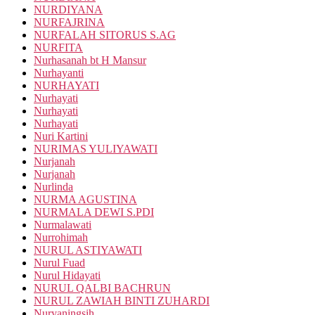
NURDIYANA
NURFAJRINA
NURFALAH SITORUS S.AG
NURFITA
Nurhasanah bt H Mansur
Nurhayanti
NURHAYATI
Nurhayati
Nurhayati
Nurhayati
Nuri Kartini
NURIMAS YULIYAWATI
Nurjanah
Nurjanah
Nurlinda
NURMA AGUSTINA
NURMALA DEWI S.PDI
Nurmalawati
Nurrohimah
NURUL ASTIYAWATI
Nurul Fuad
Nurul Hidayati
NURUL QALBI BACHRUN
NURUL ZAWIAH BINTI ZUHARDI
Nuryaningsih