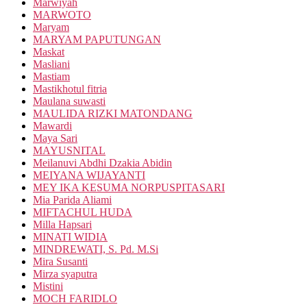
Marwiyah
MARWOTO
Maryam
MARYAM PAPUTUNGAN
Maskat
Masliani
Mastiam
Mastikhotul fitria
Maulana suwasti
MAULIDA RIZKI MATONDANG
Mawardi
Maya Sari
MAYUSNITAL
Meilanuvi Abdhi Dzakia Abidin
MEIYANA WIJAYANTI
MEY IKA KESUMA NORPUSPITASARI
Mia Parida Aliami
MIFTACHUL HUDA
Milla Hapsari
MINATI WIDIA
MINDREWATI, S. Pd. M.Si
Mira Susanti
Mirza syaputra
Mistini
MOCH FARIDLO