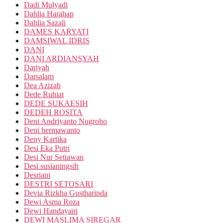
Dadi Mulyadi
Dahlia Harahap
Dahlia Sazali
DAMES KARYATI
DAMSIWAL IDRIS
DANI
DANI ARDIANSYAH
Dariyah
Darsalam
Dea Azizah
Dede Ruhiat
DEDE SUKAESIH
DEDEH ROSITA
Deni Andriyanto Nugroho
Deni hermawanto
Deny Kartika
Desi Eka Putri
Desi Nur Setiawan
Desi susianingsih
Desriani
DESTRI SETOSARI
Devia Rizkha Gustharinda
Dewi Asma Roza
Dewi Handayani
DEWI MASLIMA SIREGAR