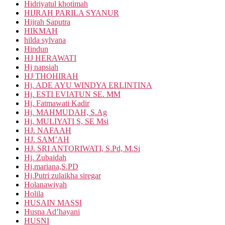
Hidriyatul khotimah
HIJRAH PARILA SYANUR
Hijrah Saputra
HIKMAH
hilda sylvana
Hindun
HJ HERAWATI
Hj napsiah
HJ THOHIRAH
Hj. ADE AYU WINDYA ERLINTINA
Hj. ESTI EVIATUN SE. MM
Hj. Fatmawati Kadir
Hj. MAHMUDAH, S.Ag
Hj. MULIYATI S, SE Msi
HJ. NAFAAH
HJ. SAM’AH
HJ. SRI ANTORIWATI, S.Pd, M.Si
Hj. Zubaidah
Hj.mariana,S.PD
Hj.Putri zulaikha siregar
Holanawiyah
Holila
HUSAIN MASSI
Husna Ad’hayani
HUSNI