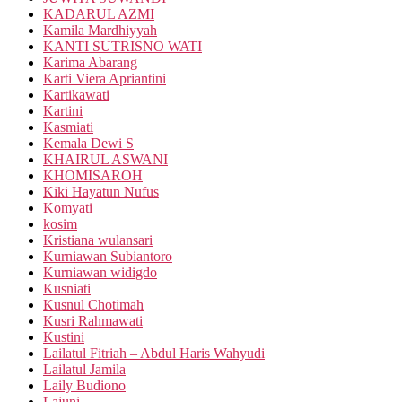
KADARUL AZMI
Kamila Mardhiyyah
KANTI SUTRISNO WATI
Karima Abarang
Karti Viera Apriantini
Kartikawati
Kartini
Kasmiati
Kemala Dewi S
KHAIRUL ASWANI
KHOMISAROH
Kiki Hayatun Nufus
Komyati
kosim
Kristiana wulansari
Kurniawan Subiantoro
Kurniawan widigdo
Kusniati
Kusnul Chotimah
Kusri Rahmawati
Kustini
Lailatul Fitriah – Abdul Haris Wahyudi
Lailatul Jamila
Laily Budiono
Lajuni