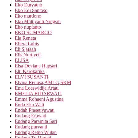
Eko Daryatno
Eko Edi Santoso
Eko mardono
Eko Multiyanti Ningsih
Eko nupianto
EKO SUMARGO
Ela Renata
Elfera Lubis
Eli Sjafaah
Elis Nurtiyeti
ELISA
Elsa Deviana Hapsari
Elti Karokarika
ELVI SUSANTI
Elvina Renosa,AMTG,SKM
Ema Loeswidija Artati
EMELIA RIDARWATI
Emma Rohaeni Agustina
Enda Eka Wati
Endah Prasetiyawati
Endang Erawati
Endang Paramita Sari
Endang puryanti
Endang Retno Wulan
Endang Tri Hartati