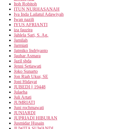
Itoh Robitoh
ITUN NURHASANAH
Iva Inda Lailatul Adawiyah
Iwan nazili
IYUS AFRIANTI
iza fauzira
Jahlela Sari, S. Ag.
Jamilah
Jarmiati
Jatmiko Indriyanto
Jauhar Asmara
Jazil sbda
Jenni Setiawati
Joko Sunarto
Jon Riah Ukur, SE
Joni Hidayat
JUBEDI || 19448
Julaeha
Juli Artati
JUMRIATI
Juni rochmawati
JUNIARDI
JUPRIADI HIBURAN
Jusmidar Husain
JUWITA SUWANDI