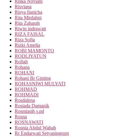
Riska Noviani
Risviana
Risya fianicha
Rita Mirdahni
Rita Zaharah
Riwin indrawati
RIZA FAISAL
Riza Sofia
Rizki Amelia
ROBI MAMONTO
RODLIYATUN
Rofiah
Rohana
ROHANI
Rohani Br Ginting
ROHASNIWI MULYATI
ROHMAD
ROHMADI
Rosdalena
Rosiada Damanik
Rosmiasih s.pd
Rosna
ROSNAWATI
Rosnia Abdul Wahab
Rr Endarwati Setyaningrum