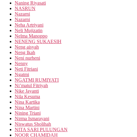
Naning Riyasati
NASRUN
Nazarni
Nazarni
Neha Artriyani
Neli Mujizatin
Nelma Manoppo
NENENG SUKAESIH
Neng aisyah
Neng Ikah
Neni nurheni
Nenny
Neti Fitriani
Ngatmi
NGATMI RUMIYATI
Ni’matul Fitriyah
Nike Jayanti
Nila Kesuma
Nina Kartika
Nina Martini
Nining Triani
Nirma Ismarayani
Niswatus Sholihah
NITA SARI PULUNGAN
NOOR CHAMIDAH