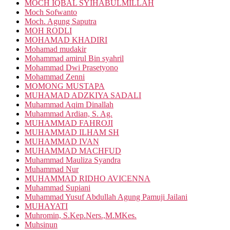
MOCH IQBAL SYIHABULMILLAH
Moch Sofwanto
Moch. Agung Saputra
MOH RODLI
MOHAMAD KHADIRI
Mohamad mudakir
Mohammad amirul Bin syahril
Mohammad Dwi Prasetyono
Mohammad Zenni
MOMONG MUSTAPA
MUHAMAD ADZKIYA SADALI
Muhammad Aqim Dinallah
Muhammad Ardian, S. Ag.
MUHAMMAD FAHROJI
MUHAMMAD ILHAM SH
MUHAMMAD IVAN
MUHAMMAD MACHFUD
Muhammad Mauliza Syandra
Muhammad Nur
MUHAMMAD RIDHO AVICENNA
Muhammad Supiani
Muhammad Yusuf Abdullah Agung Pamuji Jailani
MUHAYATI
Muhromin, S.Kep.Ners.,M.MKes.
Muhsinun