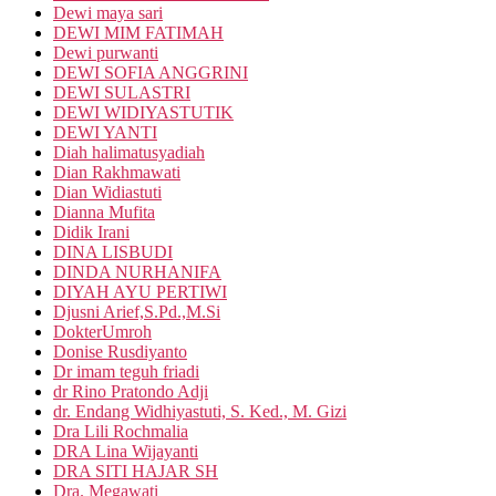
Dewi maya sari
DEWI MIM FATIMAH
Dewi purwanti
DEWI SOFIA ANGGRINI
DEWI SULASTRI
DEWI WIDIYASTUTIK
DEWI YANTI
Diah halimatusyadiah
Dian Rakhmawati
Dian Widiastuti
Dianna Mufita
Didik Irani
DINA LISBUDI
DINDA NURHANIFA
DIYAH AYU PERTIWI
Djusni Arief,S.Pd.,M.Si
DokterUmroh
Donise Rusdiyanto
Dr imam teguh friadi
dr Rino Pratondo Adji
dr. Endang Widhiyastuti, S. Ked., M. Gizi
Dra Lili Rochmalia
DRA Lina Wijayanti
DRA SITI HAJAR SH
Dra. Megawati