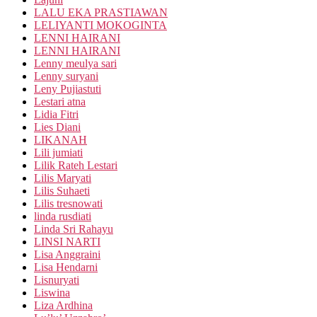
LALU EKA PRASTIAWAN
LELIYANTI MOKOGINTA
LENNI HAIRANI
LENNI HAIRANI
Lenny meulya sari
Lenny suryani
Leny Pujiastuti
Lestari atna
Lidia Fitri
Lies Diani
LIKANAH
Lili jumiati
Lilik Rateh Lestari
Lilis Maryati
Lilis Suhaeti
Lilis tresnowati
linda rusdiati
Linda Sri Rahayu
LINSI NARTI
Lisa Anggraini
Lisa Hendarni
Lisnuryati
Liswina
Liza Ardhina