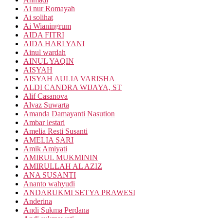
Ai nur Romayah
Ai solihat
Ai Wianingrum
AIDA FITRI
AIDA HARI YANI
Ainul wardah
AINUL YAQIN
AISYAH
AISYAH AULIA VARISHA
ALDI CANDRA WIJAYA, ST
Alif Casanova
Alvaz Suwarta
Amanda Damayanti Nasution
Ambar lestari
Amelia Resti Susanti
AMELIA SARI
Amik Amiyati
AMIRUL MUKMININ
AMIRULLAH AL AZIZ
ANA SUSANTI
Ananto wahyudi
ANDARUKMI SETYA PRAWESI
Anderina
Andi Sukma Perdana