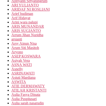
Apriyanti Setyaningrum
ARI YULIANTO
ARIDAF NI ROSLIANI
Arief budiman
Arif Hidayat
Arini wara palupi
ARIS MUNANDAR
ARIS SUGIANTO
Arrum Jihan Nuridha
arsianti
Arsy Ainun Nisa
Arum Siti Masitoh
Aryono
ASEP KOSWARA
Asiyah Vera
ASNA WATI
Asnelly
ASRINAWATI
Astuti Mardiana
ASWITA
ATIE DERMAWATY
ATILAH KRISTANTI
Aulia Fasya Dinata
Aulia Puspitasari
Aulia sarah nasarudin