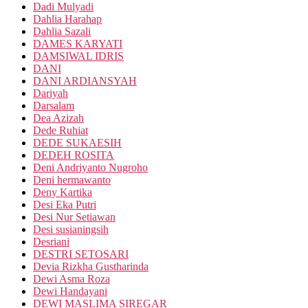
Dadi Mulyadi
Dahlia Harahap
Dahlia Sazali
DAMES KARYATI
DAMSIWAL IDRIS
DANI
DANI ARDIANSYAH
Dariyah
Darsalam
Dea Azizah
Dede Ruhiat
DEDE SUKAESIH
DEDEH ROSITA
Deni Andriyanto Nugroho
Deni hermawanto
Deny Kartika
Desi Eka Putri
Desi Nur Setiawan
Desi susianingsih
Desriani
DESTRI SETOSARI
Devia Rizkha Gustharinda
Dewi Asma Roza
Dewi Handayani
DEWI MASLIMA SIREGAR