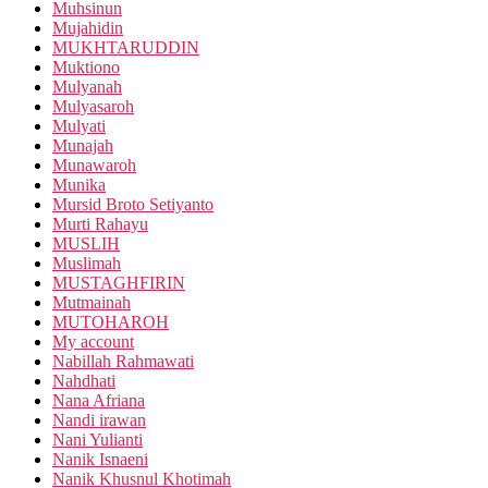
Muhsinun
Mujahidin
MUKHTARUDDIN
Muktiono
Mulyanah
Mulyasaroh
Mulyati
Munajah
Munawaroh
Munika
Mursid Broto Setiyanto
Murti Rahayu
MUSLIH
Muslimah
MUSTAGHFIRIN
Mutmainah
MUTOHAROH
My account
Nabillah Rahmawati
Nahdhati
Nana Afriana
Nandi irawan
Nani Yulianti
Nanik Isnaeni
Nanik Khusnul Khotimah