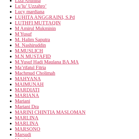
Liza Ardhina
Lu’lu’ Uzzahro’
Lucy mardiana
LUHITA ANGGRAINI, S.Pd
LUTHFI MUTTAQIN
M Amirul Mukminin
M Yusuf
M. Halim Saputra
M. Nashiruddin
M.MUSLICH
M.N MUSTAFID
M.Yusuf Hadi Maulana BA.MA
Ma’rifatul Fitria
Machmud Cholimah
MAHYANA
MAIMUNAH
MARDIATI
MARIANA
Mariani
Mariani Dra
MARINI CHINTIA MASLOMAN
MARLINA
MARLINA
MARSONO
Marsudi