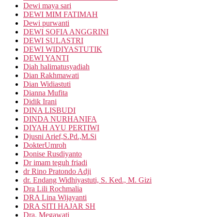
Dewi maya sari
DEWI MIM FATIMAH
Dewi purwanti
DEWI SOFIA ANGGRINI
DEWI SULASTRI
DEWI WIDIYASTUTIK
DEWI YANTI
Diah halimatusyadiah
Dian Rakhmawati
Dian Widiastuti
Dianna Mufita
Didik Irani
DINA LISBUDI
DINDA NURHANIFA
DIYAH AYU PERTIWI
Djusni Arief,S.Pd.,M.Si
DokterUmroh
Donise Rusdiyanto
Dr imam teguh friadi
dr Rino Pratondo Adji
dr. Endang Widhiyastuti, S. Ked., M. Gizi
Dra Lili Rochmalia
DRA Lina Wijayanti
DRA SITI HAJAR SH
Dra. Megawati