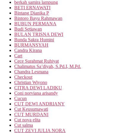
berkah samira lampung
BETI ERNAWATI
Bintang Dianika P
Bintoro Bayu Rahmawan
BUBUN PERMANA
Budi Setiawan
BULAN TRISNA DEWI
Bunda Sakra Humini
BURMANSYAH
Candra Kirana
Cart
Cece Surahmat Ruhiyat
Chalimatus Sa’diyah, S.Pd.I, M.Pd.
Chandra Lesmana
Checkout
Christian Wiyono
CITRA DEWI LADIKU
Coni norviana arisandy
Cucun
CUT DEWI ANDRIANY
Cut Keusumawati
CUT MURDANI
Cut nova elita
Cut salma
CUT ZEVI JULIA NORA