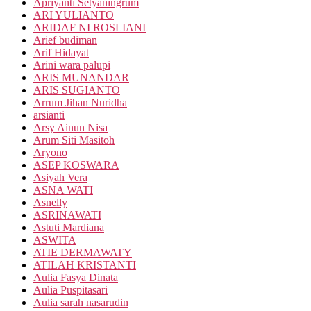
Apriyanti Setyaningrum
ARI YULIANTO
ARIDAF NI ROSLIANI
Arief budiman
Arif Hidayat
Arini wara palupi
ARIS MUNANDAR
ARIS SUGIANTO
Arrum Jihan Nuridha
arsianti
Arsy Ainun Nisa
Arum Siti Masitoh
Aryono
ASEP KOSWARA
Asiyah Vera
ASNA WATI
Asnelly
ASRINAWATI
Astuti Mardiana
ASWITA
ATIE DERMAWATY
ATILAH KRISTANTI
Aulia Fasya Dinata
Aulia Puspitasari
Aulia sarah nasarudin