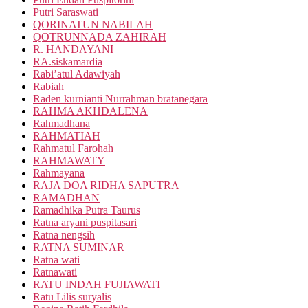
Putri Saraswati
QORINATUN NABILAH
QOTRUNNADA ZAHIRAH
R. HANDAYANI
RA.siskamardia
Rabi’atul Adawiyah
Rabiah
Raden kurnianti Nurrahman bratanegara
RAHMA AKHDALENA
Rahmadhana
RAHMATIAH
Rahmatul Farohah
RAHMAWATY
Rahmayana
RAJA DOA RIDHA SAPUTRA
RAMADHAN
Ramadhika Putra Taurus
Ratna aryani puspitasari
Ratna nengsih
RATNA SUMINAR
Ratna wati
Ratnawati
RATU INDAH FUJIAWATI
Ratu Lilis suryalis