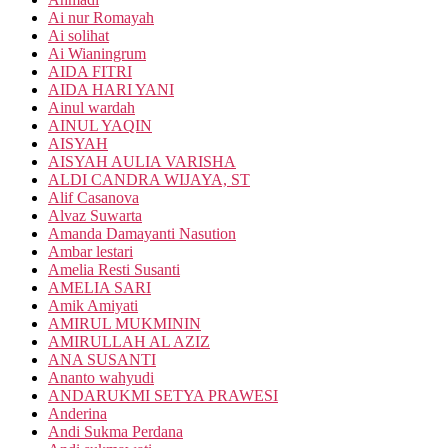
Ai nur Romayah
Ai solihat
Ai Wianingrum
AIDA FITRI
AIDA HARI YANI
Ainul wardah
AINUL YAQIN
AISYAH
AISYAH AULIA VARISHA
ALDI CANDRA WIJAYA, ST
Alif Casanova
Alvaz Suwarta
Amanda Damayanti Nasution
Ambar lestari
Amelia Resti Susanti
AMELIA SARI
Amik Amiyati
AMIRUL MUKMININ
AMIRULLAH AL AZIZ
ANA SUSANTI
Ananto wahyudi
ANDARUKMI SETYA PRAWESI
Anderina
Andi Sukma Perdana