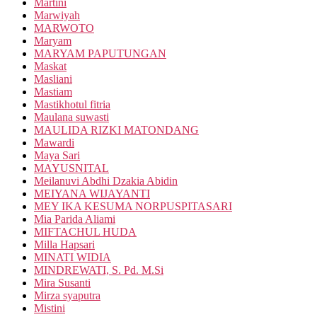
Martini
Marwiyah
MARWOTO
Maryam
MARYAM PAPUTUNGAN
Maskat
Masliani
Mastiam
Mastikhotul fitria
Maulana suwasti
MAULIDA RIZKI MATONDANG
Mawardi
Maya Sari
MAYUSNITAL
Meilanuvi Abdhi Dzakia Abidin
MEIYANA WIJAYANTI
MEY IKA KESUMA NORPUSPITASARI
Mia Parida Aliami
MIFTACHUL HUDA
Milla Hapsari
MINATI WIDIA
MINDREWATI, S. Pd. M.Si
Mira Susanti
Mirza syaputra
Mistini