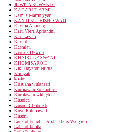
JUWITA SUWANDI
KADARUL AZMI
Kamila Mardhiyyah
KANTI SUTRISNO WATI
Karima Abarang
Karti Viera Apriantini
Kartikawati
Kartini
Kasmiati
Kemala Dewi S
KHAIRUL ASWANI
KHOMISAROH
Kiki Hayatun Nufus
Komyati
kosim
Kristiana wulansari
Kurniawan Subiantoro
Kurniawan widigdo
Kusniati
Kusnul Chotimah
Kusri Rahmawati
Kustini
Lailatul Fitriah – Abdul Haris Wahyudi
Lailatul Jamila
Laily Budiono