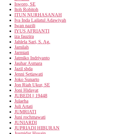
Isworo, SE
Itoh Robitoh
ITUN NURHASANAH
Iva Inda Lailatul Adawiyah
Iwan nazili
IYUS AFRIANTI
iza fauzira
Jahlela Sari, S. Ag.
Jamilah
Jarmiati
Jatmiko Indriyanto
Jauhar Asmara
Jazil sbda
Jenni Setiawati
Joko Sunarto
Jon Riah Ukur, SE
Joni Hidayat
JUBEDI || 19448
Julaeha
Juli Artati
JUMRIATI
Juni rochmawati
JUNIARDI
JUPRIADI HIBURAN
Jusmidar Husain