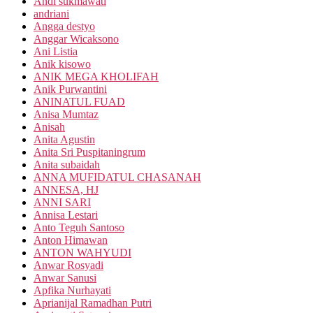
Andi sukmawati
andriani
Angga destyo
Anggar Wicaksono
Ani Listia
Anik kisowo
ANIK MEGA KHOLIFAH
Anik Purwantini
ANINATUL FUAD
Anisa Mumtaz
Anisah
Anita Agustin
Anita Sri Puspitaningrum
Anita subaidah
ANNA MUFIDATUL CHASANAH
ANNESA, HJ
ANNI SARI
Annisa Lestari
Anto Teguh Santoso
Anton Himawan
ANTON WAHYUDI
Anwar Rosyadi
Anwar Sanusi
Apfika Nurhayati
Aprianijal Ramadhan Putri