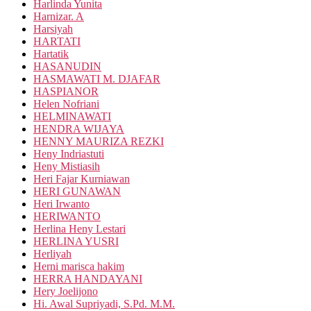
Harlinda Yunita
Harnizar. A
Harsiyah
HARTATI
Hartatik
HASANUDIN
HASMAWATI M. DJAFAR
HASPIANOR
Helen Nofriani
HELMINAWATI
HENDRA WIJAYA
HENNY MAURIZA REZKI
Heny Indriastuti
Heny Mistiasih
Heri Fajar Kurniawan
HERI GUNAWAN
Heri Irwanto
HERIWANTO
Herlina Heny Lestari
HERLINA YUSRI
Herliyah
Herni marisca hakim
HERRA HANDAYANI
Hery Joelijono
Hi. Awal Supriyadi, S.Pd. M.M.