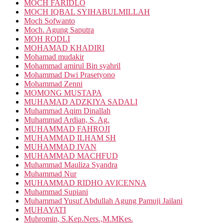
MOCH FARIDLO
MOCH IQBAL SYIHABULMILLAH
Moch Sofwanto
Moch. Agung Saputra
MOH RODLI
MOHAMAD KHADIRI
Mohamad mudakir
Mohammad amirul Bin syahril
Mohammad Dwi Prasetyono
Mohammad Zenni
MOMONG MUSTAPA
MUHAMAD ADZKIYA SADALI
Muhammad Aqim Dinallah
Muhammad Ardian, S. Ag.
MUHAMMAD FAHROJI
MUHAMMAD ILHAM SH
MUHAMMAD IVAN
MUHAMMAD MACHFUD
Muhammad Mauliza Syandra
Muhammad Nur
MUHAMMAD RIDHO AVICENNA
Muhammad Supiani
Muhammad Yusuf Abdullah Agung Pamuji Jailani
MUHAYATI
Muhromin, S.Kep.Ners.,M.MKes.