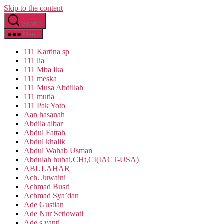
Skip to the content
Search
Menu
111 Kartina sp
111 lia
111 Mba Ika
111 meska
111 Musa Abdillah
111 mutia
111 Pak Yoto
Aan hasanah
Abdila albar
Abdul Fattah
Abdul khalik
Abdul Wahab Usman
Abdulah hubai,CHt,CI(IACT-USA)
ABULAHAR
Ach. Juwaini
Achmad Busri
Achmad Sya’dan
Ade Gustian
Ade Nur Setiowati
Ade s yanti