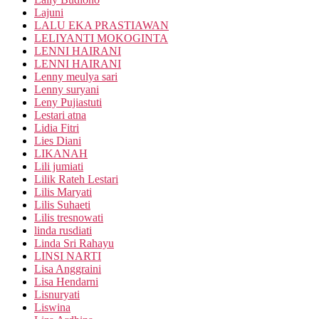
Lajuni
LALU EKA PRASTIAWAN
LELIYANTI MOKOGINTA
LENNI HAIRANI
LENNI HAIRANI
Lenny meulya sari
Lenny suryani
Leny Pujiastuti
Lestari atna
Lidia Fitri
Lies Diani
LIKANAH
Lili jumiati
Lilik Rateh Lestari
Lilis Maryati
Lilis Suhaeti
Lilis tresnowati
linda rusdiati
Linda Sri Rahayu
LINSI NARTI
Lisa Anggraini
Lisa Hendarni
Lisnuryati
Liswina