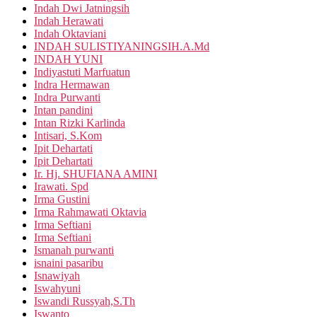
Indah Dwi Jatningsih
Indah Herawati
Indah Oktaviani
INDAH SULISTIYANINGSIH.A.Md
INDAH YUNI
Indiyastuti Marfuatun
Indra Hermawan
Indra Purwanti
Intan pandini
Intan Rizki Karlinda
Intisari, S.Kom
Ipit Dehartati
Ipit Dehartati
Ir. Hj. SHUFIANA AMINI
Irawati. Spd
Irma Gustini
Irma Rahmawati Oktavia
Irma Seftiani
Irma Seftiani
Ismanah purwanti
isnaini pasaribu
Isnawiyah
Iswahyuni
Iswandi Russyah,S.Th
Iswanto