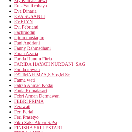
Ety Kumala dewi
Euis Yanti rohaya
Eva Dinaria
EVA SUSANTI
EVELYN
Evi Febrianti
Fachruddin
fajrun mustaqim
Fani Andriani
Fanny Rahmadhani
Farah Azaria
Farida Hanum Fitria
FARIDA HAYATI NURDANI, SAG
Farida irawati
FATIMAH MZA,S.Sos,M.Sc
Fatma wati
Fatrah Ahmad Kodai
Faula Komalasari
Febri Arman Dermawan
FEBRI PRIMA
Ferawati
Feri Ferial
Feri Prasetyo
Fikri Zaka Akbar S.Psi
FINISHA SRI LESTARI