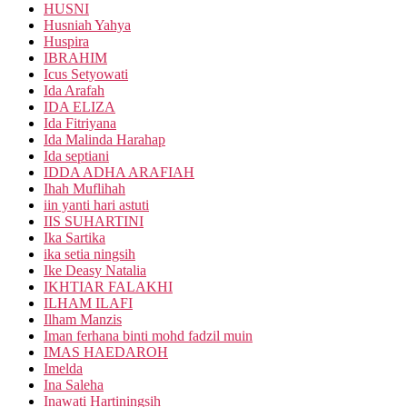
HUSNI
Husniah Yahya
Huspira
IBRAHIM
Icus Setyowati
Ida Arafah
IDA ELIZA
Ida Fitriyana
Ida Malinda Harahap
Ida septiani
IDDA ADHA ARAFIAH
Ihah Muflihah
iin yanti hari astuti
IIS SUHARTINI
Ika Sartika
ika setia ningsih
Ike Deasy Natalia
IKHTIAR FALAKHI
ILHAM ILAFI
Ilham Manzis
Iman ferhana binti mohd fadzil muin
IMAS HAEDAROH
Imelda
Ina Saleha
Inawati Hartiningsih