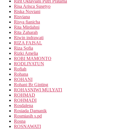
Ririt Oktaviani Putri Pratama
Risa Arisca Susetyo
Riska Noviani
Risviana
Risya fianicha
Rita Mirdahni
Rita Zaharah
Riwin indrawati
RIZA FAISAL
Riza Sofia
Rizki Amelia
ROBI MAMONTO
RODLIYATUN
Rofiah
Rohana
ROHANI
Rohani Br Ginting
ROHASNIWI MULYATI
ROHMAD
ROHMADI
Rosdalena
Rosiada Damanik
Rosmiasih s.pd
Rosna
ROSNAWATI