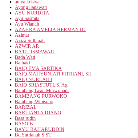
aulya kristya
Ayong lianawati
AYU NURDITA
Ayu Sasmita
Ayu Wianah
AZAHRA AMELIA HERMANTO
Azimar
Aziza Sulfanah
AZWIR AR
BA’UT ISMAWATI
Bada Wati
Baihaki
BAIQ EMA SARTIKA
BAIQ MAHYUNIATI FITRIANI, SH
BAIQ NURLAILI
BAIQ SRIASTUTI, S. Ag
Bambang Iwan Murwohadi
BAMBANG PURWOKO
Bambang Wibisono
BARIZAL
BARLIANTA DJANO
Basa rudin
BASO B
BAYU BAHARUDDIN
Bd Sutrianah S.ST