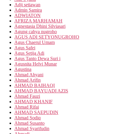
Adji setiawan
Admin Samira
ADWIATON
AFRIZA MARHAMAH
Agnestasia Dhini Silviasari
Agung cahya nugroho
AGUS ADI SETYONUGROHO
Agus Chaerul Umam
Agus Safei
Agus Setija Adi
Agus Tanto Dewa Suri i
Agusnita Helvi Munar
Agustina
Ahmad Ahyani
Ahmad Arifin
AHMAD BAIHAQI
AHMAD BAYUADI AZIS
Ahmad Fauzi
AHMAD KHANIF
Ahmad Rifai
AHMAD SAEPUDIN
Ahmad Sodiq
Ahmad Susanto
Ahmad Syarifudin
Ahmadi