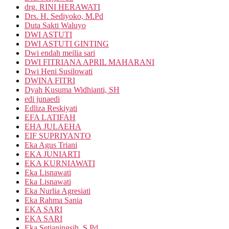
drg. RINI HERAWATI
Drs. H. Sediyoko, M.Pd
Duta Sakti Waluyo
DWI ASTUTI
DWI ASTUTI GINTING
Dwi endah meilia sari
DWI FITRIANA APRIL MAHARANI
Dwi Heni Susilowati
DWINA FITRI
Dyah Kusuma Widhianti, SH
edi junaedi
Edliza Reskiyati
EFA LATIFAH
EHA JULAEHA
EIF SUPRIYANTO
Eka Agus Triani
EKA JUNIARTI
EKA KURNIAWATI
Eka Lisnawati
Eka Lisnawati
Eka Nurlia Agresiati
Eka Rahma Sania
EKA SARI
EKA SARI
Eka Setianingsih, S.Pd