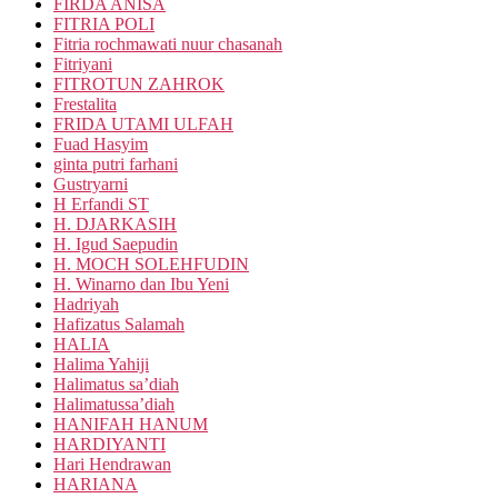
FIRDA ANISA
FITRIA POLI
Fitria rochmawati nuur chasanah
Fitriyani
FITROTUN ZAHROK
Frestalita
FRIDA UTAMI ULFAH
Fuad Hasyim
ginta putri farhani
Gustryarni
H Erfandi ST
H. DJARKASIH
H. Igud Saepudin
H. MOCH SOLEHFUDIN
H. Winarno dan Ibu Yeni
Hadriyah
Hafizatus Salamah
HALIA
Halima Yahiji
Halimatus sa’diah
Halimatussa’diah
HANIFAH HANUM
HARDIYANTI
Hari Hendrawan
HARIANA