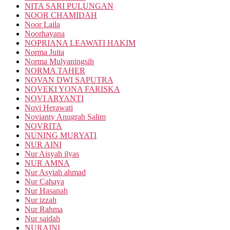
NITA SARI PULUNGAN
NOOR CHAMIDAH
Noor Laila
Noorhayana
NOPRIANA LEAWATI HAKIM
Norma Juita
Norma Mulyaningsih
NORMA TAHER
NOVAN DWI SAPUTRA
NOVEKI YONA FARISKA
NOVI ARYANTI
Novi Herawati
Novianty Anugrah Salim
NOVRITA
NUNING MURYATI
NUR AINI
Nur Aisyah ilyas
NUR AMNA
Nur Asyiah ahmad
Nur Cahaya
Nur Hasanah
Nur izzah
Nur Rahma
Nur saidah
NURAINI