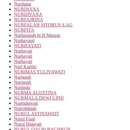
Nurdiana
NURDIANA
NURDIYANA
NURFAJRINA
NURFALAH SITORUS S.AG
NURFITA
Nurhasanah bt H Mansur
Nurhayanti
NURHAYATI
Nurhayati
Nurhayati
Nurhayati
Nuri Kartini
NURIMAS YULIYAWATI
Nurjanah
Nurjanah
Nurlinda
NURMA AGUSTINA
NURMALA DEWI S.PDI
Nurmalawati
Nurrohimah
NURUL ASTIYAWATI
Nurul Fuad
Nurul Hidayati
NURUL QALBI BACHRUN