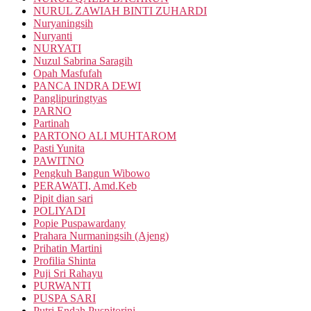
NURUL ZAWIAH BINTI ZUHARDI
Nuryaningsih
Nuryanti
NURYATI
Nuzul Sabrina Saragih
Opah Masfufah
PANCA INDRA DEWI
Panglipuringtyas
PARNO
Partinah
PARTONO ALI MUHTAROM
Pasti Yunita
PAWITNO
Pengkuh Bangun Wibowo
PERAWATI, Amd.Keb
Pipit dian sari
POLIYADI
Popie Puspawardany
Prahara Nurmaningsih (Ajeng)
Prihatin Martini
Profilia Shinta
Puji Sri Rahayu
PURWANTI
PUSPA SARI
Putri Endah Puspitorini