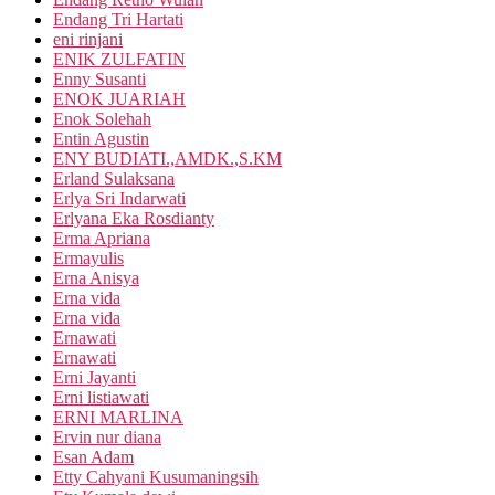
Endang Tri Hartati
eni rinjani
ENIK ZULFATIN
Enny Susanti
ENOK JUARIAH
Enok Solehah
Entin Agustin
ENY BUDIATI.,AMDK.,S.KM
Erland Sulaksana
Erlya Sri Indarwati
Erlyana Eka Rosdianty
Erma Apriana
Ermayulis
Erna Anisya
Erna vida
Erna vida
Ernawati
Ernawati
Erni Jayanti
Erni listiawati
ERNI MARLINA
Ervin nur diana
Esan Adam
Etty Cahyani Kusumaningsih