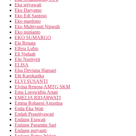
Eka setyawati
Eko Daryatno
Eko Edi Santoso
Eko mardono
Eko Multiyanti Ningsih
Eko nupianto
EKO SUMARGO
Ela Renata
Elfera Lubis
Eli Sjafaah
Elis Nurtiyeti
ELISA
Elsa Deviana Hapsari
Elti Karokarika
ELVI SUSANTI
Elvina Renosa,AMTG,SKM
Ema Loeswidija Artati
EMELIA RIDARWATI
Emma Rohaeni Agustina
Enda Eka Wati
Endah Prasetiyawati
Endang Erawati
Endang Paramita Sari
Endang puryanti
Endang Retno Wulan