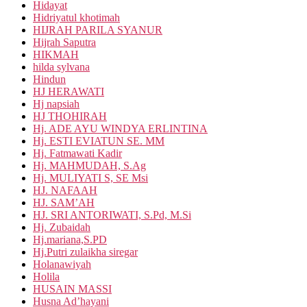
Hidayat
Hidriyatul khotimah
HIJRAH PARILA SYANUR
Hijrah Saputra
HIKMAH
hilda sylvana
Hindun
HJ HERAWATI
Hj napsiah
HJ THOHIRAH
Hj. ADE AYU WINDYA ERLINTINA
Hj. ESTI EVIATUN SE. MM
Hj. Fatmawati Kadir
Hj. MAHMUDAH, S.Ag
Hj. MULIYATI S, SE Msi
HJ. NAFAAH
HJ. SAM’AH
HJ. SRI ANTORIWATI, S.Pd, M.Si
Hj. Zubaidah
Hj.mariana,S.PD
Hj.Putri zulaikha siregar
Holanawiyah
Holila
HUSAIN MASSI
Husna Ad’hayani