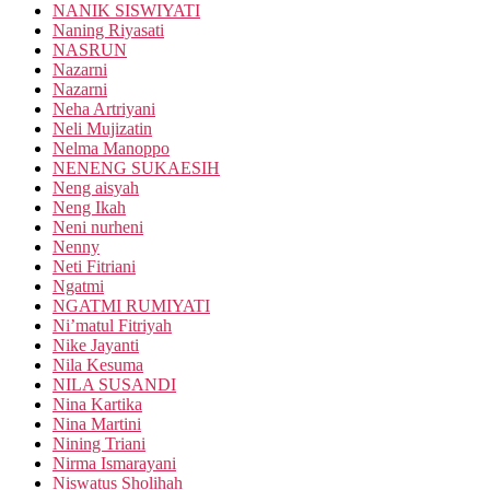
NANIK SISWIYATI
Naning Riyasati
NASRUN
Nazarni
Nazarni
Neha Artriyani
Neli Mujizatin
Nelma Manoppo
NENENG SUKAESIH
Neng aisyah
Neng Ikah
Neni nurheni
Nenny
Neti Fitriani
Ngatmi
NGATMI RUMIYATI
Ni’matul Fitriyah
Nike Jayanti
Nila Kesuma
NILA SUSANDI
Nina Kartika
Nina Martini
Nining Triani
Nirma Ismarayani
Niswatus Sholihah