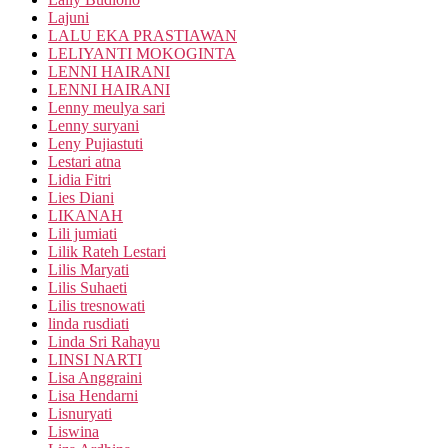
Lajuni
LALU EKA PRASTIAWAN
LELIYANTI MOKOGINTA
LENNI HAIRANI
LENNI HAIRANI
Lenny meulya sari
Lenny suryani
Leny Pujiastuti
Lestari atna
Lidia Fitri
Lies Diani
LIKANAH
Lili jumiati
Lilik Rateh Lestari
Lilis Maryati
Lilis Suhaeti
Lilis tresnowati
linda rusdiati
Linda Sri Rahayu
LINSI NARTI
Lisa Anggraini
Lisa Hendarni
Lisnuryati
Liswina