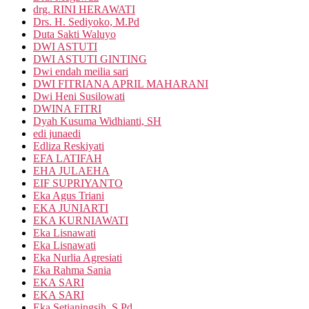
drg. RINI HERAWATI
Drs. H. Sediyoko, M.Pd
Duta Sakti Waluyo
DWI ASTUTI
DWI ASTUTI GINTING
Dwi endah meilia sari
DWI FITRIANA APRIL MAHARANI
Dwi Heni Susilowati
DWINA FITRI
Dyah Kusuma Widhianti, SH
edi junaedi
Edliza Reskiyati
EFA LATIFAH
EHA JULAEHA
EIF SUPRIYANTO
Eka Agus Triani
EKA JUNIARTI
EKA KURNIAWATI
Eka Lisnawati
Eka Lisnawati
Eka Nurlia Agresiati
Eka Rahma Sania
EKA SARI
EKA SARI
Eka Setianingsih, S.Pd