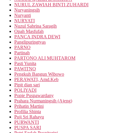
NURUL ZAWIAH BINTI ZUHARDI
Nuryaningsih
Nuryanti
NURYATI
Nuzul Sabrina Saragih
Opah Masfufah
PANCA INDRA DEWI
Panglipuringtyas
PARNO
Partinah
PARTONO ALI MUHTAROM
Pasti Yunita
PAWITNO
Pengkuh Bangun Wibowo
PERAWATI, Amd.Keb
Pipit dian sari
POLIYADI
Popie Puspawardany
Prahara Nurmaningsih (Ajeng)
Prihatin Martini
Profilia Shinta
Puji Sri Rahayu
PURWANTI
PUSPA SARI
Putri Endah Puspitorini