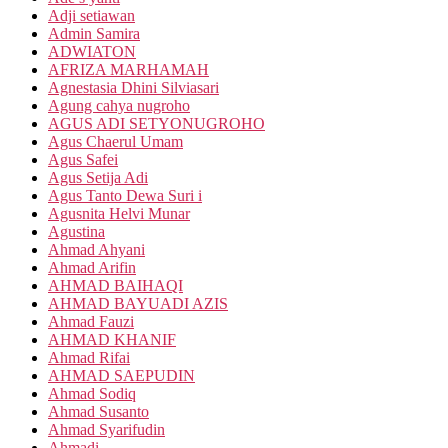
Adji setiawan
Admin Samira
ADWIATON
AFRIZA MARHAMAH
Agnestasia Dhini Silviasari
Agung cahya nugroho
AGUS ADI SETYONUGROHO
Agus Chaerul Umam
Agus Safei
Agus Setija Adi
Agus Tanto Dewa Suri i
Agusnita Helvi Munar
Agustina
Ahmad Ahyani
Ahmad Arifin
AHMAD BAIHAQI
AHMAD BAYUADI AZIS
Ahmad Fauzi
AHMAD KHANIF
Ahmad Rifai
AHMAD SAEPUDIN
Ahmad Sodiq
Ahmad Susanto
Ahmad Syarifudin
Ahmadi