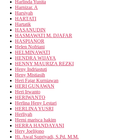
Harlinda Yunita
Harnizar. A
Harsiyah
HARTATI
Hartatik
HASANUDIN
HASMAWATI M. DJAFAR
HASPIANOR
Helen Nofriani
HELMINAWATI
HENDRA WIJAYA
HENNY MAURIZA REZKI
Heny Indriastuti
Heny Mistiasih
Heri Fajar Kurniawan
HERI GUNAWAN
Heri Irwanto
HERIWANTO
Herlina Heny Lestari
HERLINA YUSRI
Herliyah
Herni marisca hakim
HERRA HANDAYANI
Hery Joelijono
Hi. Awal Supriyadi, S.Pd. M.M.