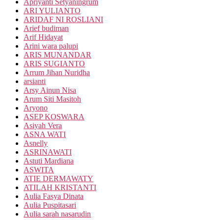
Apriyanti Setyaningrum
ARI YULIANTO
ARIDAF NI ROSLIANI
Arief budiman
Arif Hidayat
Arini wara palupi
ARIS MUNANDAR
ARIS SUGIANTO
Arrum Jihan Nuridha
arsianti
Arsy Ainun Nisa
Arum Siti Masitoh
Aryono
ASEP KOSWARA
Asiyah Vera
ASNA WATI
Asnelly
ASRINAWATI
Astuti Mardiana
ASWITA
ATIE DERMAWATY
ATILAH KRISTANTI
Aulia Fasya Dinata
Aulia Puspitasari
Aulia sarah nasarudin