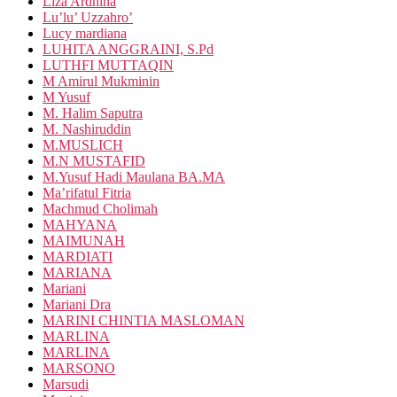
Liza Ardhina
Lu’lu’ Uzzahro’
Lucy mardiana
LUHITA ANGGRAINI, S.Pd
LUTHFI MUTTAQIN
M Amirul Mukminin
M Yusuf
M. Halim Saputra
M. Nashiruddin
M.MUSLICH
M.N MUSTAFID
M.Yusuf Hadi Maulana BA.MA
Ma’rifatul Fitria
Machmud Cholimah
MAHYANA
MAIMUNAH
MARDIATI
MARIANA
Mariani
Mariani Dra
MARINI CHINTIA MASLOMAN
MARLINA
MARLINA
MARSONO
Marsudi