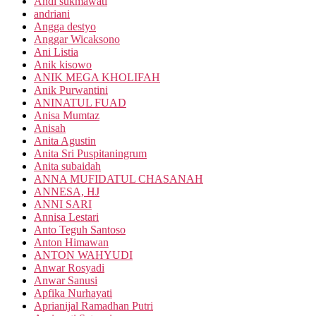
Andi sukmawati
andriani
Angga destyo
Anggar Wicaksono
Ani Listia
Anik kisowo
ANIK MEGA KHOLIFAH
Anik Purwantini
ANINATUL FUAD
Anisa Mumtaz
Anisah
Anita Agustin
Anita Sri Puspitaningrum
Anita subaidah
ANNA MUFIDATUL CHASANAH
ANNESA, HJ
ANNI SARI
Annisa Lestari
Anto Teguh Santoso
Anton Himawan
ANTON WAHYUDI
Anwar Rosyadi
Anwar Sanusi
Apfika Nurhayati
Aprianijal Ramadhan Putri