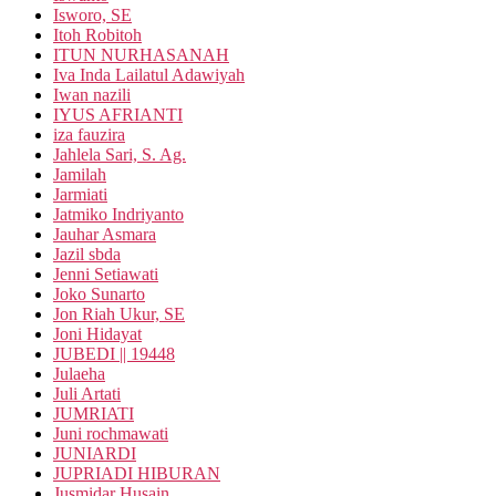
Isworo, SE
Itoh Robitoh
ITUN NURHASANAH
Iva Inda Lailatul Adawiyah
Iwan nazili
IYUS AFRIANTI
iza fauzira
Jahlela Sari, S. Ag.
Jamilah
Jarmiati
Jatmiko Indriyanto
Jauhar Asmara
Jazil sbda
Jenni Setiawati
Joko Sunarto
Jon Riah Ukur, SE
Joni Hidayat
JUBEDI || 19448
Julaeha
Juli Artati
JUMRIATI
Juni rochmawati
JUNIARDI
JUPRIADI HIBURAN
Jusmidar Husain