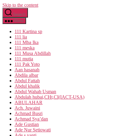
Skip to the content
Search
Menu
111 Kartina sp
111 lia
111 Mba Ika
111 meska
111 Musa Abdillah
111 mutia
111 Pak Yoto
Aan hasanah
Abdila albar
Abdul Fattah
Abdul khalik
Abdul Wahab Usman
Abdulah hubai,CHt,CI(IACT-USA)
ABULAHAR
Ach. Juwaini
Achmad Busri
Achmad Sya’dan
Ade Gustian
Ade Nur Setiowati
Ade s yanti