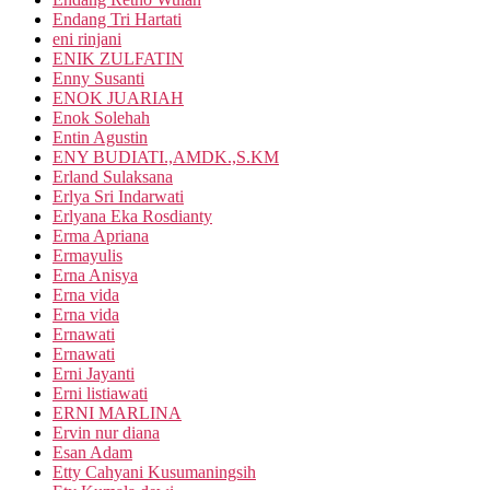
Endang Tri Hartati
eni rinjani
ENIK ZULFATIN
Enny Susanti
ENOK JUARIAH
Enok Solehah
Entin Agustin
ENY BUDIATI.,AMDK.,S.KM
Erland Sulaksana
Erlya Sri Indarwati
Erlyana Eka Rosdianty
Erma Apriana
Ermayulis
Erna Anisya
Erna vida
Erna vida
Ernawati
Ernawati
Erni Jayanti
Erni listiawati
ERNI MARLINA
Ervin nur diana
Esan Adam
Etty Cahyani Kusumaningsih