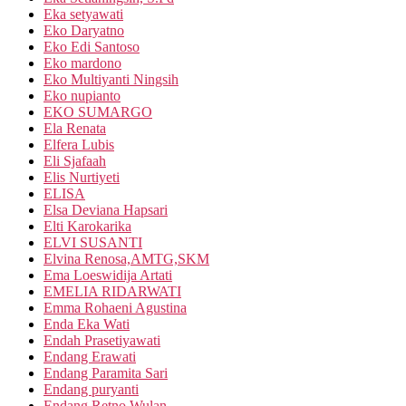
Eka setyawati
Eko Daryatno
Eko Edi Santoso
Eko mardono
Eko Multiyanti Ningsih
Eko nupianto
EKO SUMARGO
Ela Renata
Elfera Lubis
Eli Sjafaah
Elis Nurtiyeti
ELISA
Elsa Deviana Hapsari
Elti Karokarika
ELVI SUSANTI
Elvina Renosa,AMTG,SKM
Ema Loeswidija Artati
EMELIA RIDARWATI
Emma Rohaeni Agustina
Enda Eka Wati
Endah Prasetiyawati
Endang Erawati
Endang Paramita Sari
Endang puryanti
Endang Retno Wulan