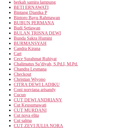
berkah samira lampung
BETI ERNAWATI
Bintang Dianika P
Bintoro Bayu Rahmawan
BUBUN PERMANA
Budi Setiawan
BULAN TRISNA DEWI
Bunda Sakra Humini
BURMANSYAH
Candra Kirana
Cart
Cece Surahmat Ruhiyat
Chalimatus Sa’diyah, S.Pd.I, M.Pd.
Chandra Lesmana
Checkout
Christian Wiyono
CITRA DEWI LADIKU
Coni norviana arisandy
Cucun
CUT DEWI ANDRIANY
Cut Keusumawati
CUT MURDANI
Cut nova elita
Cut salma
CUT ZEVI JULIA NORA