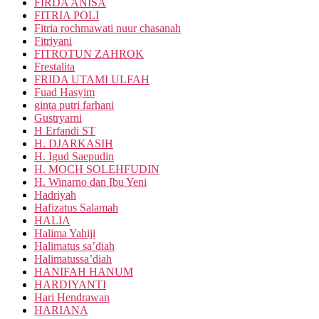
FIRDA ANISA
FITRIA POLI
Fitria rochmawati nuur chasanah
Fitriyani
FITROTUN ZAHROK
Frestalita
FRIDA UTAMI ULFAH
Fuad Hasyim
ginta putri farhani
Gustryarni
H Erfandi ST
H. DJARKASIH
H. Igud Saepudin
H. MOCH SOLEHFUDIN
H. Winarno dan Ibu Yeni
Hadriyah
Hafizatus Salamah
HALIA
Halima Yahiji
Halimatus sa’diah
Halimatussa’diah
HANIFAH HANUM
HARDIYANTI
Hari Hendrawan
HARIANA