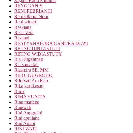
Regina Ratih Fardhila
RENGGANIS
RENI FEBRIANTI
Reni Oktora Noor
Reni winarti
Reskiana
Resti Vera
Restiani
RESTYANAFORA CANDRA DEWI
RETNO DINI ASTUTI
RETNO WIDIASTUTY
Ria Dirganthari
Ria samariah
Riasmira SE. MM
RIFQI NUGROHO
Rifqiyati Am.Kep
Rika kartikasari
Rima
RIMA YUNITA
Rina mariana
Rinawati
Rini Anggraini
Rini apriliana
Rini Ariani
RINI WATI