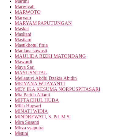
Martini
Marwiyah
MARWOTO
Maryam
MARYAM PAPUTUNGAN
Maskat
Masliani
Mastiam
Mastikhotul fitria
Maulana suwasti
MAULIDA RIZKI MATONDANG
Mawardi
Maya Sari
MAYUSNITAL
Meilanuvi Abdhi Dzakia Abidin
MEIYANA WIJAYANTI
MEY IKA KESUMA NORPUSPITASARI
Mia Parida Aliami
MIFTACHUL HUDA
Milla Hapsari
MINATI WIDIA
MINDREWATI, S. Pd. M.Si
Mira Susanti
Mirza syaputra
Mistini