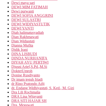
Dewi maya sari
DEWI MIM FATIMAH
Dewi purwanti
DEWI SOFIA ANGGRINI
DEWI SULASTRI
DEWI WIDIYASTUTIK
DEWI YANTI
Diah halimatusyadiah
Dian Rakhmawati
Dian Widiastuti
Dianna Mufita
Didik Irani
DINA LISBUDI
DINDA NURHANIFA
DIYAH AYU PERTIWI
Djusni Arief,S.Pd.,M.Si
DokterUmroh
Donise Rusdiyanto
Dr imam teguh friadi
dr Rino Pratondo Adji
dr. Endang Widhiyastuti, S. Ked., M. Gizi
Dra Lili Rochmalia
DRA Lina Wijayanti
DRA SITI HAJAR SH
Dra. Megawati