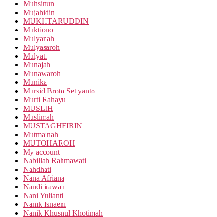
Muhsinun
Mujahidin
MUKHTARUDDIN
Muktiono
Mulyanah
Mulyasaroh
Mulyati
Munajah
Munawaroh
Munika
Mursid Broto Setiyanto
Murti Rahayu
MUSLIH
Muslimah
MUSTAGHFIRIN
Mutmainah
MUTOHAROH
My account
Nabillah Rahmawati
Nahdhati
Nana Afriana
Nandi irawan
Nani Yulianti
Nanik Isnaeni
Nanik Khusnul Khotimah