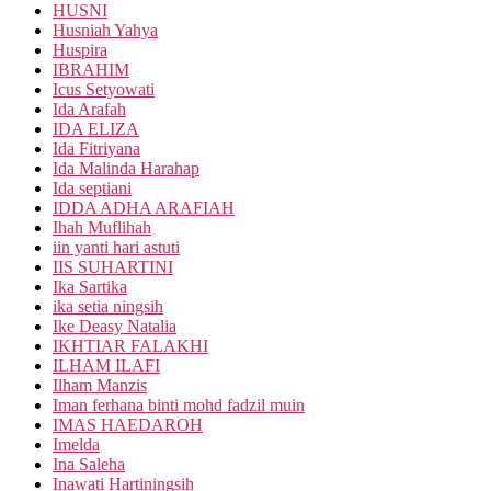
HUSNI
Husniah Yahya
Huspira
IBRAHIM
Icus Setyowati
Ida Arafah
IDA ELIZA
Ida Fitriyana
Ida Malinda Harahap
Ida septiani
IDDA ADHA ARAFIAH
Ihah Muflihah
iin yanti hari astuti
IIS SUHARTINI
Ika Sartika
ika setia ningsih
Ike Deasy Natalia
IKHTIAR FALAKHI
ILHAM ILAFI
Ilham Manzis
Iman ferhana binti mohd fadzil muin
IMAS HAEDAROH
Imelda
Ina Saleha
Inawati Hartiningsih