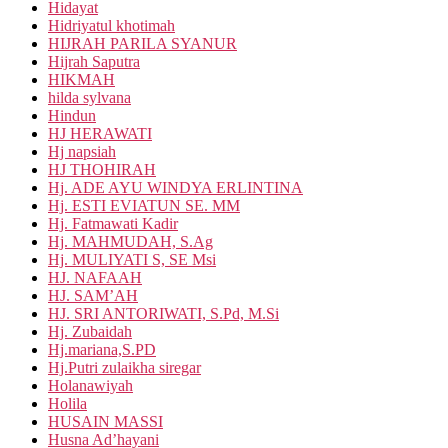
Hidayat
Hidriyatul khotimah
HIJRAH PARILA SYANUR
Hijrah Saputra
HIKMAH
hilda sylvana
Hindun
HJ HERAWATI
Hj napsiah
HJ THOHIRAH
Hj. ADE AYU WINDYA ERLINTINA
Hj. ESTI EVIATUN SE. MM
Hj. Fatmawati Kadir
Hj. MAHMUDAH, S.Ag
Hj. MULIYATI S, SE Msi
HJ. NAFAAH
HJ. SAM’AH
HJ. SRI ANTORIWATI, S.Pd, M.Si
Hj. Zubaidah
Hj.mariana,S.PD
Hj.Putri zulaikha siregar
Holanawiyah
Holila
HUSAIN MASSI
Husna Ad’hayani