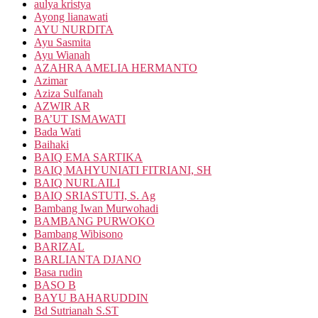
aulya kristya
Ayong lianawati
AYU NURDITA
Ayu Sasmita
Ayu Wianah
AZAHRA AMELIA HERMANTO
Azimar
Aziza Sulfanah
AZWIR AR
BA’UT ISMAWATI
Bada Wati
Baihaki
BAIQ EMA SARTIKA
BAIQ MAHYUNIATI FITRIANI, SH
BAIQ NURLAILI
BAIQ SRIASTUTI, S. Ag
Bambang Iwan Murwohadi
BAMBANG PURWOKO
Bambang Wibisono
BARIZAL
BARLIANTA DJANO
Basa rudin
BASO B
BAYU BAHARUDDIN
Bd Sutrianah S.ST