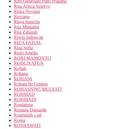
Ririt Oktaviani Putri Pratama
Risa Arisca Susetyo
Riska Noviani
Risviana
Risya fianicha
Rita Mirdahni
Rita Zaharah
Riwin indrawati
RIZA FAISAL
Riza Sofia
Rizki Amelia
ROBI MAMONTO
RODLIYATUN
Rofiah
Rohana
ROHANI
Rohani Br Ginting
ROHASNIWI MULYATI
ROHMAD
ROHMADI
Rosdalena
Rosiada Damanik
Rosmiasih s.pd
Rosna
ROSNAWATI