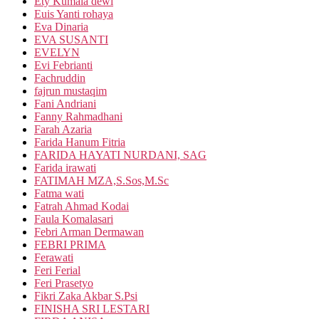
Ety Kumala dewi
Euis Yanti rohaya
Eva Dinaria
EVA SUSANTI
EVELYN
Evi Febrianti
Fachruddin
fajrun mustaqim
Fani Andriani
Fanny Rahmadhani
Farah Azaria
Farida Hanum Fitria
FARIDA HAYATI NURDANI, SAG
Farida irawati
FATIMAH MZA,S.Sos,M.Sc
Fatma wati
Fatrah Ahmad Kodai
Faula Komalasari
Febri Arman Dermawan
FEBRI PRIMA
Ferawati
Feri Ferial
Feri Prasetyo
Fikri Zaka Akbar S.Psi
FINISHA SRI LESTARI