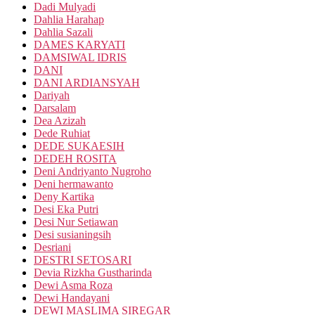
Dadi Mulyadi
Dahlia Harahap
Dahlia Sazali
DAMES KARYATI
DAMSIWAL IDRIS
DANI
DANI ARDIANSYAH
Dariyah
Darsalam
Dea Azizah
Dede Ruhiat
DEDE SUKAESIH
DEDEH ROSITA
Deni Andriyanto Nugroho
Deni hermawanto
Deny Kartika
Desi Eka Putri
Desi Nur Setiawan
Desi susianingsih
Desriani
DESTRI SETOSARI
Devia Rizkha Gustharinda
Dewi Asma Roza
Dewi Handayani
DEWI MASLIMA SIREGAR