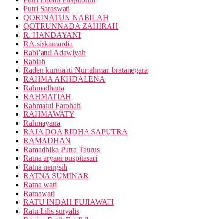
Putri Saraswati
QORINATUN NABILAH
QOTRUNNADA ZAHIRAH
R. HANDAYANI
RA.siskamardia
Rabi’atul Adawiyah
Rabiah
Raden kurnianti Nurrahman bratanegara
RAHMA AKHDALENA
Rahmadhana
RAHMATIAH
Rahmatul Farohah
RAHMAWATY
Rahmayana
RAJA DOA RIDHA SAPUTRA
RAMADHAN
Ramadhika Putra Taurus
Ratna aryani puspitasari
Ratna nengsih
RATNA SUMINAR
Ratna wati
Ratnawati
RATU INDAH FUJIAWATI
Ratu Lilis suryalis