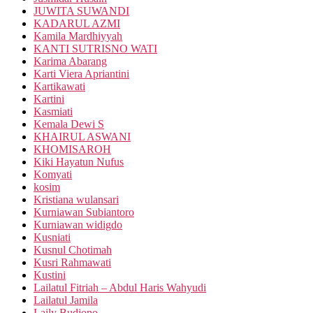
JUWITA SUWANDI
KADARUL AZMI
Kamila Mardhiyyah
KANTI SUTRISNO WATI
Karima Abarang
Karti Viera Apriantini
Kartikawati
Kartini
Kasmiati
Kemala Dewi S
KHAIRUL ASWANI
KHOMISAROH
Kiki Hayatun Nufus
Komyati
kosim
Kristiana wulansari
Kurniawan Subiantoro
Kurniawan widigdo
Kusniati
Kusnul Chotimah
Kusri Rahmawati
Kustini
Lailatul Fitriah – Abdul Haris Wahyudi
Lailatul Jamila
Laily Budiono