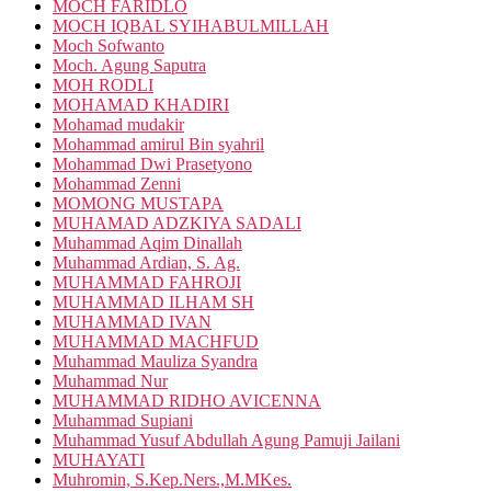
MOCH FARIDLO
MOCH IQBAL SYIHABULMILLAH
Moch Sofwanto
Moch. Agung Saputra
MOH RODLI
MOHAMAD KHADIRI
Mohamad mudakir
Mohammad amirul Bin syahril
Mohammad Dwi Prasetyono
Mohammad Zenni
MOMONG MUSTAPA
MUHAMAD ADZKIYA SADALI
Muhammad Aqim Dinallah
Muhammad Ardian, S. Ag.
MUHAMMAD FAHROJI
MUHAMMAD ILHAM SH
MUHAMMAD IVAN
MUHAMMAD MACHFUD
Muhammad Mauliza Syandra
Muhammad Nur
MUHAMMAD RIDHO AVICENNA
Muhammad Supiani
Muhammad Yusuf Abdullah Agung Pamuji Jailani
MUHAYATI
Muhromin, S.Kep.Ners.,M.MKes.