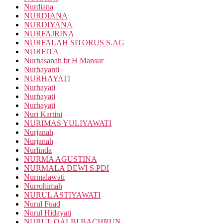
Nurdiana
NURDIANA
NURDIYANA
NURFAJRINA
NURFALAH SITORUS S.AG
NURFITA
Nurhasanah bt H Mansur
Nurhayanti
NURHAYATI
Nurhayati
Nurhayati
Nurhayati
Nuri Kartini
NURIMAS YULIYAWATI
Nurjanah
Nurjanah
Nurlinda
NURMA AGUSTINA
NURMALA DEWI S.PDI
Nurmalawati
Nurrohimah
NURUL ASTIYAWATI
Nurul Fuad
Nurul Hidayati
NURUL QALBI BACHRUN