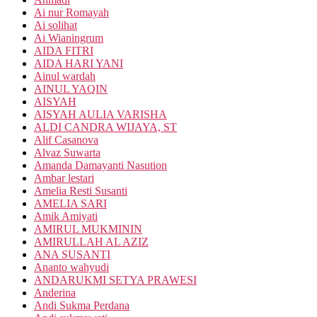
Ai nur Romayah
Ai solihat
Ai Wianingrum
AIDA FITRI
AIDA HARI YANI
Ainul wardah
AINUL YAQIN
AISYAH
AISYAH AULIA VARISHA
ALDI CANDRA WIJAYA, ST
Alif Casanova
Alvaz Suwarta
Amanda Damayanti Nasution
Ambar lestari
Amelia Resti Susanti
AMELIA SARI
Amik Amiyati
AMIRUL MUKMININ
AMIRULLAH AL AZIZ
ANA SUSANTI
Ananto wahyudi
ANDARUKMI SETYA PRAWESI
Anderina
Andi Sukma Perdana