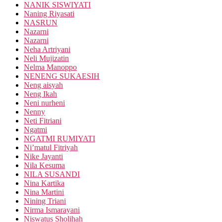
NANIK SISWIYATI
Naning Riyasati
NASRUN
Nazarni
Nazarni
Neha Artriyani
Neli Mujizatin
Nelma Manoppo
NENENG SUKAESIH
Neng aisyah
Neng Ikah
Neni nurheni
Nenny
Neti Fitriani
Ngatmi
NGATMI RUMIYATI
Ni’matul Fitriyah
Nike Jayanti
Nila Kesuma
NILA SUSANDI
Nina Kartika
Nina Martini
Nining Triani
Nirma Ismarayani
Niswatus Sholihah