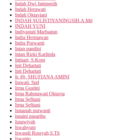
Indah Dwi Jatningsih
Indah Herawati
Indah Oktaviani
INDAH SULISTIYANINGSIH.A.Md
INDAH YUNI
Indiyastuti Marfuatun
Indra Hermawan
Indra Purwanti
Intan pandini
Intan Rizki Karlinda
Intisari, S.Kom
Ipit Dehartati
Ipit Dehartati
Ir. Hj. SHUFIANA AMINI
Irawati. Spd
Irma Gustini
Irma Rahmawati Oktavia
Irma Seftiani
Irma Seftiani
Ismanah purwanti
isnaini pasaribu
Isnawiyah
Iswahyuni
Iswandi Russyah,S.Th
Iswanto