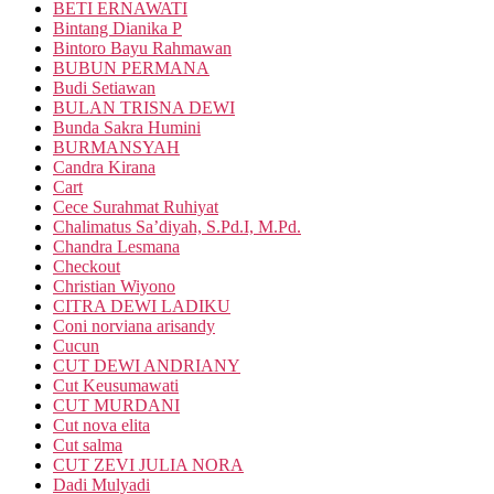
BETI ERNAWATI
Bintang Dianika P
Bintoro Bayu Rahmawan
BUBUN PERMANA
Budi Setiawan
BULAN TRISNA DEWI
Bunda Sakra Humini
BURMANSYAH
Candra Kirana
Cart
Cece Surahmat Ruhiyat
Chalimatus Sa’diyah, S.Pd.I, M.Pd.
Chandra Lesmana
Checkout
Christian Wiyono
CITRA DEWI LADIKU
Coni norviana arisandy
Cucun
CUT DEWI ANDRIANY
Cut Keusumawati
CUT MURDANI
Cut nova elita
Cut salma
CUT ZEVI JULIA NORA
Dadi Mulyadi