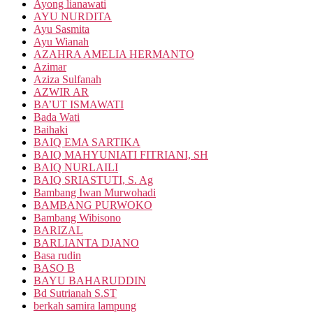
Ayong lianawati
AYU NURDITA
Ayu Sasmita
Ayu Wianah
AZAHRA AMELIA HERMANTO
Azimar
Aziza Sulfanah
AZWIR AR
BA’UT ISMAWATI
Bada Wati
Baihaki
BAIQ EMA SARTIKA
BAIQ MAHYUNIATI FITRIANI, SH
BAIQ NURLAILI
BAIQ SRIASTUTI, S. Ag
Bambang Iwan Murwohadi
BAMBANG PURWOKO
Bambang Wibisono
BARIZAL
BARLIANTA DJANO
Basa rudin
BASO B
BAYU BAHARUDDIN
Bd Sutrianah S.ST
berkah samira lampung