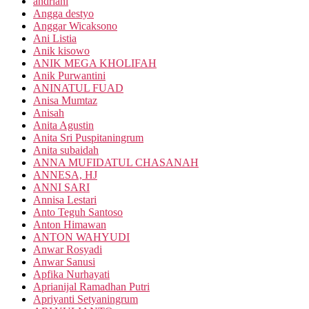
andriani
Angga destyo
Anggar Wicaksono
Ani Listia
Anik kisowo
ANIK MEGA KHOLIFAH
Anik Purwantini
ANINATUL FUAD
Anisa Mumtaz
Anisah
Anita Agustin
Anita Sri Puspitaningrum
Anita subaidah
ANNA MUFIDATUL CHASANAH
ANNESA, HJ
ANNI SARI
Annisa Lestari
Anto Teguh Santoso
Anton Himawan
ANTON WAHYUDI
Anwar Rosyadi
Anwar Sanusi
Apfika Nurhayati
Aprianijal Ramadhan Putri
Apriyanti Setyaningrum