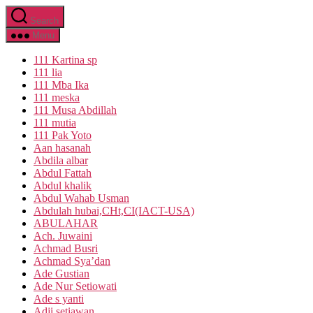
Skip
Search
to
the
Menu
content
111 Kartina sp
111 lia
111 Mba Ika
111 meska
111 Musa Abdillah
111 mutia
111 Pak Yoto
Aan hasanah
Abdila albar
Abdul Fattah
Abdul khalik
Abdul Wahab Usman
Abdulah hubai,CHt,CI(IACT-USA)
ABULAHAR
Ach. Juwaini
Achmad Busri
Achmad Sya’dan
Ade Gustian
Ade Nur Setiowati
Ade s yanti
Adji setiawan