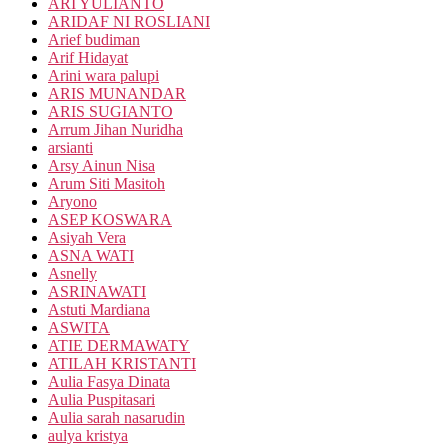
ARI YULIANTO
ARIDAF NI ROSLIANI
Arief budiman
Arif Hidayat
Arini wara palupi
ARIS MUNANDAR
ARIS SUGIANTO
Arrum Jihan Nuridha
arsianti
Arsy Ainun Nisa
Arum Siti Masitoh
Aryono
ASEP KOSWARA
Asiyah Vera
ASNA WATI
Asnelly
ASRINAWATI
Astuti Mardiana
ASWITA
ATIE DERMAWATY
ATILAH KRISTANTI
Aulia Fasya Dinata
Aulia Puspitasari
Aulia sarah nasarudin
aulya kristya