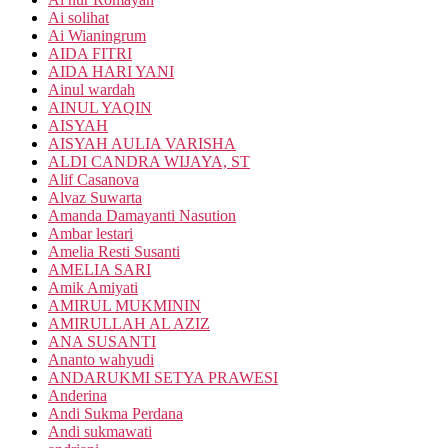
Ai solihat
Ai Wianingrum
AIDA FITRI
AIDA HARI YANI
Ainul wardah
AINUL YAQIN
AISYAH
AISYAH AULIA VARISHA
ALDI CANDRA WIJAYA, ST
Alif Casanova
Alvaz Suwarta
Amanda Damayanti Nasution
Ambar lestari
Amelia Resti Susanti
AMELIA SARI
Amik Amiyati
AMIRUL MUKMININ
AMIRULLAH AL AZIZ
ANA SUSANTI
Ananto wahyudi
ANDARUKMI SETYA PRAWESI
Anderina
Andi Sukma Perdana
Andi sukmawati