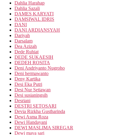
Dahlia Harahap
Dahlia Sazali
DAMES KARYATI
DAMSIWAL IDRIS
DANI
DANI ARDIANSYAH
Dariyah
Darsalam
Dea Azizah
Dede Ruhiat
DEDE SUKAESIH
DEDEH ROSITA
Deni Andriyanto Nugroho
Deni hermawanto
Deny Kartika
Desi Eka Putri
Desi Nur Setiawan
Desi susianingsih
Desriani
DESTRI SETOSARI
Devia Rizkha Gustharinda
Dewi Asma Roza
Dewi Handayani
DEWI MASLIMA SIREGAR
Dewi maya sari