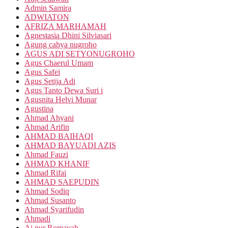
Admin Samira
ADWIATON
AFRIZA MARHAMAH
Agnestasia Dhini Silviasari
Agung cahya nugroho
AGUS ADI SETYONUGROHO
Agus Chaerul Umam
Agus Safei
Agus Setija Adi
Agus Tanto Dewa Suri i
Agusnita Helvi Munar
Agustina
Ahmad Ahyani
Ahmad Arifin
AHMAD BAIHAQI
AHMAD BAYUADI AZIS
Ahmad Fauzi
AHMAD KHANIF
Ahmad Rifai
AHMAD SAEPUDIN
Ahmad Sodiq
Ahmad Susanto
Ahmad Syarifudin
Ahmadi
Ai nur Romayah