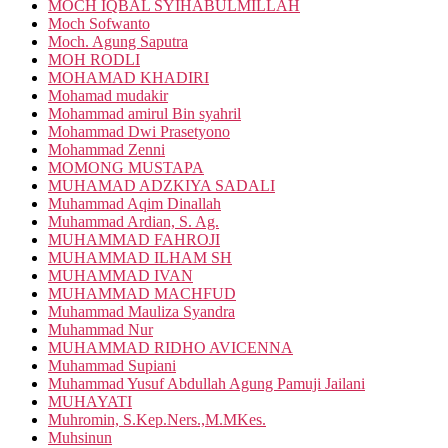
MOCH IQBAL SYIHABULMILLAH
Moch Sofwanto
Moch. Agung Saputra
MOH RODLI
MOHAMAD KHADIRI
Mohamad mudakir
Mohammad amirul Bin syahril
Mohammad Dwi Prasetyono
Mohammad Zenni
MOMONG MUSTAPA
MUHAMAD ADZKIYA SADALI
Muhammad Aqim Dinallah
Muhammad Ardian, S. Ag.
MUHAMMAD FAHROJI
MUHAMMAD ILHAM SH
MUHAMMAD IVAN
MUHAMMAD MACHFUD
Muhammad Mauliza Syandra
Muhammad Nur
MUHAMMAD RIDHO AVICENNA
Muhammad Supiani
Muhammad Yusuf Abdullah Agung Pamuji Jailani
MUHAYATI
Muhromin, S.Kep.Ners.,M.MKes.
Muhsinun