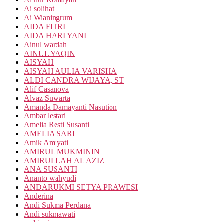
Ai solihat
Ai Wianingrum
AIDA FITRI
AIDA HARI YANI
Ainul wardah
AINUL YAQIN
AISYAH
AISYAH AULIA VARISHA
ALDI CANDRA WIJAYA, ST
Alif Casanova
Alvaz Suwarta
Amanda Damayanti Nasution
Ambar lestari
Amelia Resti Susanti
AMELIA SARI
Amik Amiyati
AMIRUL MUKMININ
AMIRULLAH AL AZIZ
ANA SUSANTI
Ananto wahyudi
ANDARUKMI SETYA PRAWESI
Anderina
Andi Sukma Perdana
Andi sukmawati