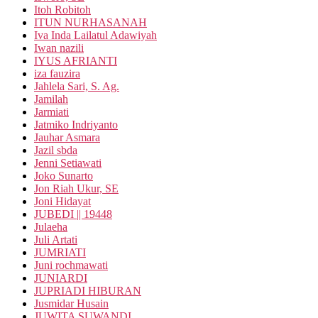
Itoh Robitoh
ITUN NURHASANAH
Iva Inda Lailatul Adawiyah
Iwan nazili
IYUS AFRIANTI
iza fauzira
Jahlela Sari, S. Ag.
Jamilah
Jarmiati
Jatmiko Indriyanto
Jauhar Asmara
Jazil sbda
Jenni Setiawati
Joko Sunarto
Jon Riah Ukur, SE
Joni Hidayat
JUBEDI || 19448
Julaeha
Juli Artati
JUMRIATI
Juni rochmawati
JUNIARDI
JUPRIADI HIBURAN
Jusmidar Husain
JUWITA SUWANDI