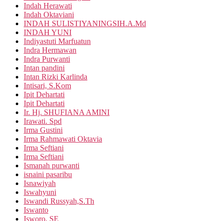
Indah Herawati
Indah Oktaviani
INDAH SULISTIYANINGSIH.A.Md
INDAH YUNI
Indiyastuti Marfuatun
Indra Hermawan
Indra Purwanti
Intan pandini
Intan Rizki Karlinda
Intisari, S.Kom
Ipit Dehartati
Ipit Dehartati
Ir. Hj. SHUFIANA AMINI
Irawati. Spd
Irma Gustini
Irma Rahmawati Oktavia
Irma Seftiani
Irma Seftiani
Ismanah purwanti
isnaini pasaribu
Isnawiyah
Iswahyuni
Iswandi Russyah,S.Th
Iswanto
Isworo, SE