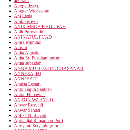
andriani
Angga destyo
Anggar Wicaksono
Ani Listia
Anik kisowo
ANIK MEGA KHOLIFAH
Anik Purwantini
ANINATUL FUAD
Anisa Mumtaz
Anisah
Anita Agustin
Anita Sri Puspitaningrum
Anita subaidah
ANNA MUFIDATUL CHASANAH
ANNESA, HJ
ANNI SARI
Annisa Lestari
Anto Teguh Santoso
Anton Himawan
ANTON WAHYUDI
Anwar Rosyadi
Anwar Sanusi
Apfika Nurhayati
Aprianijal Ramadhan Putri
Apriyanti Setyaningrum