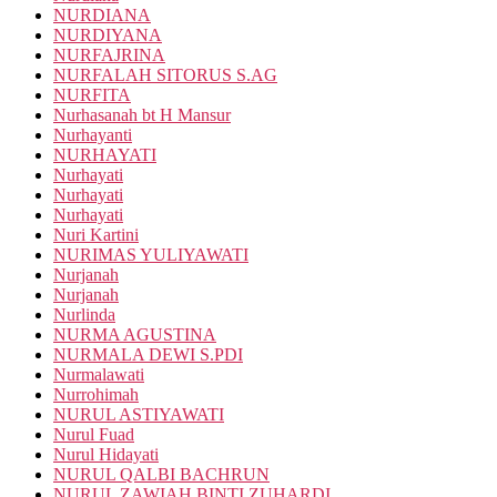
NURDIANA
NURDIYANA
NURFAJRINA
NURFALAH SITORUS S.AG
NURFITA
Nurhasanah bt H Mansur
Nurhayanti
NURHAYATI
Nurhayati
Nurhayati
Nurhayati
Nuri Kartini
NURIMAS YULIYAWATI
Nurjanah
Nurjanah
Nurlinda
NURMA AGUSTINA
NURMALA DEWI S.PDI
Nurmalawati
Nurrohimah
NURUL ASTIYAWATI
Nurul Fuad
Nurul Hidayati
NURUL QALBI BACHRUN
NURUL ZAWIAH BINTI ZUHARDI