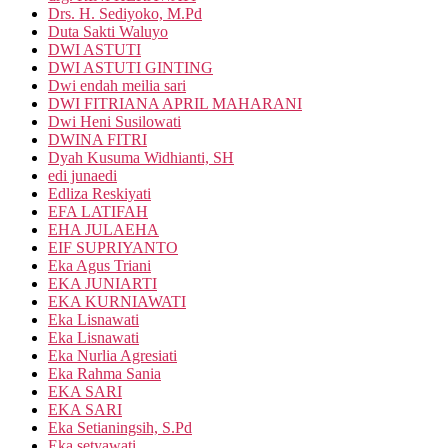
Drs. H. Sediyoko, M.Pd
Duta Sakti Waluyo
DWI ASTUTI
DWI ASTUTI GINTING
Dwi endah meilia sari
DWI FITRIANA APRIL MAHARANI
Dwi Heni Susilowati
DWINA FITRI
Dyah Kusuma Widhianti, SH
edi junaedi
Edliza Reskiyati
EFA LATIFAH
EHA JULAEHA
EIF SUPRIYANTO
Eka Agus Triani
EKA JUNIARTI
EKA KURNIAWATI
Eka Lisnawati
Eka Lisnawati
Eka Nurlia Agresiati
Eka Rahma Sania
EKA SARI
EKA SARI
Eka Setianingsih, S.Pd
Eka setyawati