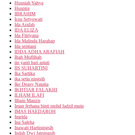
Husniah Yahya
Huspira
IBRAHIM
Icus Setyowati
Ida Arafah
IDA ELIZA
Ida Fitriyana
Ida Malinda Harahap
Ida septiani
IDDA ADHA ARAFIAH
Ihah Muflihah
iin yanti hari astuti
IIS SUHARTINI
Ika Sartika
ika setia ningsih
Ike Deasy Natalia
IKHTIAR FALAKHI
ILHAM ILAFI
Ilham Manzis
Iman ferhana binti mohd fadzil muin
IMAS HAEDAROH
Imelda
Ina Saleha
Inawati Hartiningsih
Indah Dwi Jatningsih