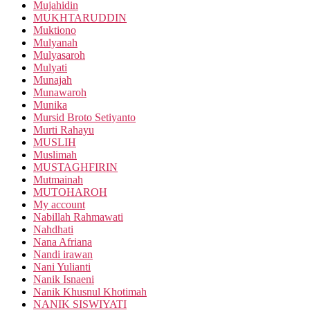
Mujahidin
MUKHTARUDDIN
Muktiono
Mulyanah
Mulyasaroh
Mulyati
Munajah
Munawaroh
Munika
Mursid Broto Setiyanto
Murti Rahayu
MUSLIH
Muslimah
MUSTAGHFIRIN
Mutmainah
MUTOHAROH
My account
Nabillah Rahmawati
Nahdhati
Nana Afriana
Nandi irawan
Nani Yulianti
Nanik Isnaeni
Nanik Khusnul Khotimah
NANIK SISWIYATI