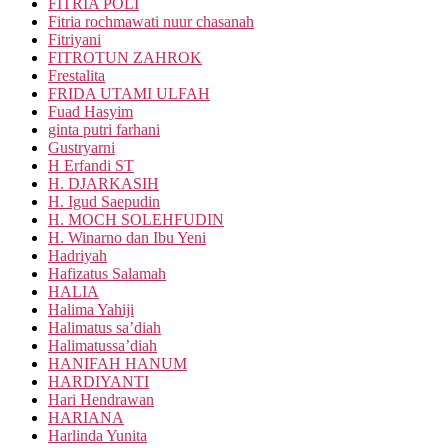
FITRIA POLI
Fitria rochmawati nuur chasanah
Fitriyani
FITROTUN ZAHROK
Frestalita
FRIDA UTAMI ULFAH
Fuad Hasyim
ginta putri farhani
Gustryarni
H Erfandi ST
H. DJARKASIH
H. Igud Saepudin
H. MOCH SOLEHFUDIN
H. Winarno dan Ibu Yeni
Hadriyah
Hafizatus Salamah
HALIA
Halima Yahiji
Halimatus sa’diah
Halimatussa’diah
HANIFAH HANUM
HARDIYANTI
Hari Hendrawan
HARIANA
Harlinda Yunita