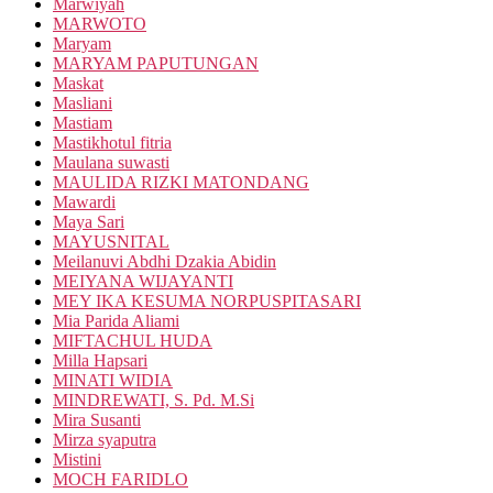
Marwiyah
MARWOTO
Maryam
MARYAM PAPUTUNGAN
Maskat
Masliani
Mastiam
Mastikhotul fitria
Maulana suwasti
MAULIDA RIZKI MATONDANG
Mawardi
Maya Sari
MAYUSNITAL
Meilanuvi Abdhi Dzakia Abidin
MEIYANA WIJAYANTI
MEY IKA KESUMA NORPUSPITASARI
Mia Parida Aliami
MIFTACHUL HUDA
Milla Hapsari
MINATI WIDIA
MINDREWATI, S. Pd. M.Si
Mira Susanti
Mirza syaputra
Mistini
MOCH FARIDLO