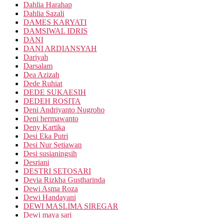
Dahlia Harahap
Dahlia Sazali
DAMES KARYATI
DAMSIWAL IDRIS
DANI
DANI ARDIANSYAH
Dariyah
Darsalam
Dea Azizah
Dede Ruhiat
DEDE SUKAESIH
DEDEH ROSITA
Deni Andriyanto Nugroho
Deni hermawanto
Deny Kartika
Desi Eka Putri
Desi Nur Setiawan
Desi susianingsih
Desriani
DESTRI SETOSARI
Devia Rizkha Gustharinda
Dewi Asma Roza
Dewi Handayani
DEWI MASLIMA SIREGAR
Dewi maya sari