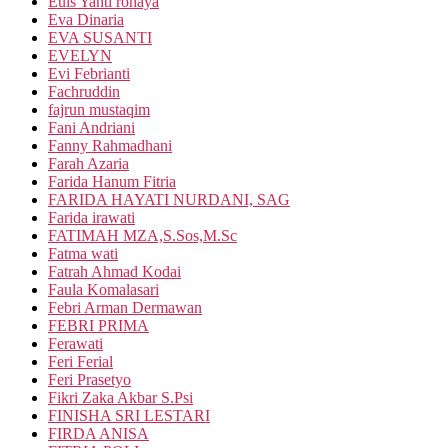
Euis Yanti rohaya
Eva Dinaria
EVA SUSANTI
EVELYN
Evi Febrianti
Fachruddin
fajrun mustaqim
Fani Andriani
Fanny Rahmadhani
Farah Azaria
Farida Hanum Fitria
FARIDA HAYATI NURDANI, SAG
Farida irawati
FATIMAH MZA,S.Sos,M.Sc
Fatma wati
Fatrah Ahmad Kodai
Faula Komalasari
Febri Arman Dermawan
FEBRI PRIMA
Ferawati
Feri Ferial
Feri Prasetyo
Fikri Zaka Akbar S.Psi
FINISHA SRI LESTARI
FIRDA ANISA