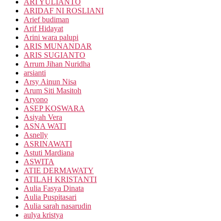
ARI YULIANTO
ARIDAF NI ROSLIANI
Arief budiman
Arif Hidayat
Arini wara palupi
ARIS MUNANDAR
ARIS SUGIANTO
Arrum Jihan Nuridha
arsianti
Arsy Ainun Nisa
Arum Siti Masitoh
Aryono
ASEP KOSWARA
Asiyah Vera
ASNA WATI
Asnelly
ASRINAWATI
Astuti Mardiana
ASWITA
ATIE DERMAWATY
ATILAH KRISTANTI
Aulia Fasya Dinata
Aulia Puspitasari
Aulia sarah nasarudin
aulya kristya