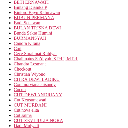
BETI ERNAWATI
Bintang Dianika P
Bintoro Bayu Rahmawan
BUBUN PERMANA
Budi Setiawan
BULAN TRISNA DEWI
Bunda Sakra Humini
BURMANSYAH
Candra Kirana
Cart
Cece Surahmat Ruhiyat
Chalimatus Sa’diyah, S.Pd.I, M.Pd.
Chandra Lesmana
Checkout
Christian Wiyono
CITRA DEWI LADIKU
Coni norviana arisandy
Cucun
CUT DEWI ANDRIANY
Cut Keusumawati
CUT MURDANI
Cut nova elita
Cut salma
CUT ZEVI JULIA NORA
Dadi Mulyadi