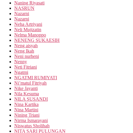
Naning Riyasati
NASRUN
Nazarni
Nazarni
Neha Artriyani
Neli Mujizatin
Nelma Manoppo
NENENG SUKAESIH
Neng aisyah
Neng Ikah
Neni nurheni
Nenny
Neti Fitriani
Ngatmi
NGATMI RUMIYATI
Ni’matul Fitriyah
Nike Jayanti
Nila Kesuma
NILA SUSANDI
Nina Kartika
Nina Martini
Nining Triani
Nirma Ismarayani
Niswatus Sholihah
NITA SARI PULUNGAN