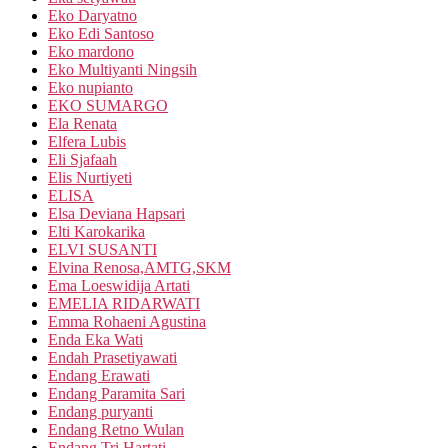
Eko Daryatno
Eko Edi Santoso
Eko mardono
Eko Multiyanti Ningsih
Eko nupianto
EKO SUMARGO
Ela Renata
Elfera Lubis
Eli Sjafaah
Elis Nurtiyeti
ELISA
Elsa Deviana Hapsari
Elti Karokarika
ELVI SUSANTI
Elvina Renosa,AMTG,SKM
Ema Loeswidija Artati
EMELIA RIDARWATI
Emma Rohaeni Agustina
Enda Eka Wati
Endah Prasetiyawati
Endang Erawati
Endang Paramita Sari
Endang puryanti
Endang Retno Wulan
Endang Tri Hartati