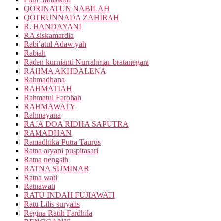
QORINATUN NABILAH
QOTRUNNADA ZAHIRAH
R. HANDAYANI
RA.siskamardia
Rabi’atul Adawiyah
Rabiah
Raden kurnianti Nurrahman bratanegara
RAHMA AKHDALENA
Rahmadhana
RAHMATIAH
Rahmatul Farohah
RAHMAWATY
Rahmayana
RAJA DOA RIDHA SAPUTRA
RAMADHAN
Ramadhika Putra Taurus
Ratna aryani puspitasari
Ratna nengsih
RATNA SUMINAR
Ratna wati
Ratnawati
RATU INDAH FUJIAWATI
Ratu Lilis suryalis
Regina Ratih Fardhila