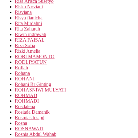
Risa Arisca Susetyo
Riska Noviani
Risviana
Risya fianicha
Rita Mirdahni
Rita Zaharah
Riwin indrawati
RIZA FAISAL
Riza Sofia
Rizki Amelia
ROBI MAMONTO
RODLIYATUN
Rofiah
Rohana
ROHANI
Rohani Br Ginting
ROHASNIWI MULYATI
ROHMAD
ROHMADI
Rosdalena
Rosiada Damanik
Rosmiasih s.pd
Rosna
ROSNAWATI
Rosnia Abdul Wahab