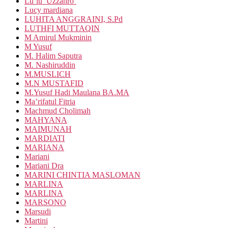
Lu’lu’ Uzzahro’
Lucy mardiana
LUHITA ANGGRAINI, S.Pd
LUTHFI MUTTAQIN
M Amirul Mukminin
M Yusuf
M. Halim Saputra
M. Nashiruddin
M.MUSLICH
M.N MUSTAFID
M.Yusuf Hadi Maulana BA.MA
Ma’rifatul Fitria
Machmud Cholimah
MAHYANA
MAIMUNAH
MARDIATI
MARIANA
Mariani
Mariani Dra
MARINI CHINTIA MASLOMAN
MARLINA
MARLINA
MARSONO
Marsudi
Martini