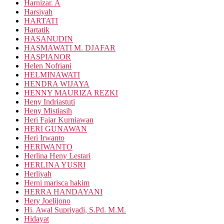
Harnizar. A
Harsiyah
HARTATI
Hartatik
HASANUDIN
HASMAWATI M. DJAFAR
HASPIANOR
Helen Nofriani
HELMINAWATI
HENDRA WIJAYA
HENNY MAURIZA REZKI
Heny Indriastuti
Heny Mistiasih
Heri Fajar Kurniawan
HERI GUNAWAN
Heri Irwanto
HERIWANTO
Herlina Heny Lestari
HERLINA YUSRI
Herliyah
Herni marisca hakim
HERRA HANDAYANI
Hery Joelijono
Hi. Awal Supriyadi, S.Pd. M.M.
Hidayat