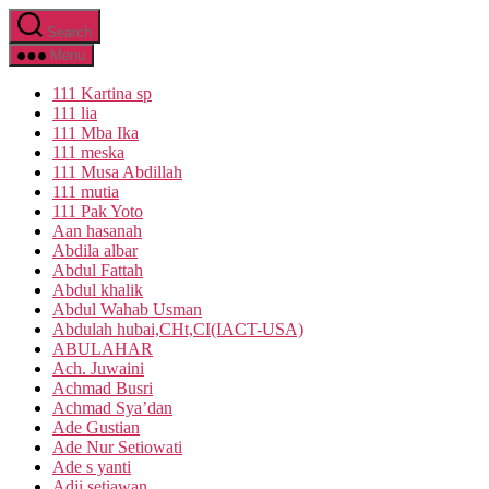
Search
Menu
111 Kartina sp
111 lia
111 Mba Ika
111 meska
111 Musa Abdillah
111 mutia
111 Pak Yoto
Aan hasanah
Abdila albar
Abdul Fattah
Abdul khalik
Abdul Wahab Usman
Abdulah hubai,CHt,CI(IACT-USA)
ABULAHAR
Ach. Juwaini
Achmad Busri
Achmad Sya’dan
Ade Gustian
Ade Nur Setiowati
Ade s yanti
Adji setiawan