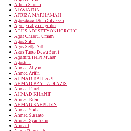
Admin Samira
ADWIATON
AFRIZA MARHAMAH
Agnestasia Dhini Silviasari
Agung cahya nugroho
AGUS ADI SETYONUGROHO
Agus Chaerul Umam
Agus Safei
Agus Setija Adi
Agus Tanto Dewa Suri i
Agusnita Helvi Munar
Agustina
Ahmad Ahyani
Ahmad Arifin
AHMAD BAIHAQI
AHMAD BAYUADI AZIS
Ahmad Fauzi
AHMAD KHANIF
Ahmad Rifai
AHMAD SAEPUDIN
Ahmad Sodiq
Ahmad Susanto
Ahmad Syarifudin
Ahmadi
Ai nur Romayah