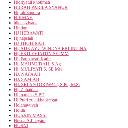
Hidriyatul khotimah
HIJRAH PARILA SYANUR
Hijrah Saputra
HIKMAH
hilda sylvana
Hindun
HJ HERAWATI
Hj napsiah
HJ THOHIRAH
Hj. ADE AYU WINDYA ERLINTINA
Hj. ESTI EVIATUN SE. MM
Hj. Fatmawati Kadir
Hj. MAHMUDAH, S.Ag
Hj. MULIYATI S, SE Msi
HJ. NAFAAH
HJ. SAM’AH
HJ. SRI ANTORIWATI, S.Pd, M.Si
Hj. Zubaidah
Hj.mariana,S.PD
Hj.Putri zulaikha siregar
Holanawiyah
Holila
HUSAIN MASSI
Husna Ad’hayani
HUSNI