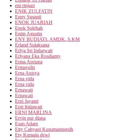
eni rinjani
ENIK ZULFATIN
Enny Susanti
ENOK JUARIAH
Enok Solehah
Entin Agustin
ENY BUDIATI.,AMDK.,S.KM
Erland Sulaksana
Erlya Sri Indarwati
Erlyana Eka Rosdianty
Erma Apriana
Ermayulis
Erna Anisya
Erna vida
Erna vida
Ernawati
Ernawati
Erni Jayanti
Erni listiawati
ERNI MARLINA
Ervin nur diana
Esan Adam
Etty Cahyani Kusumaningsih
Ety Kumala dewi