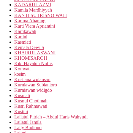
KADARUL AZMI
Kamila Mardhiyyah
KANTI SUTRISNO WATI
Karima Abarang
Karti Viera Apriantini
Kartikawati
Kartini
Kasmiati
Kemala Dewi S
KHAIRUL ASWANI
KHOMISAROH
Kiki Hayatun Nufus
Komyati
kosim
Kristiana wulansari
Kurniawan Subiantoro
Kurniawan widigdo
Kusniati
Kusnul Chotimah
Kusri Rahmawati
Kustini
Lailatul Fitriah – Abdul Haris Wahyudi
Lailatul Jamila
Laily Budiono
Lajuni