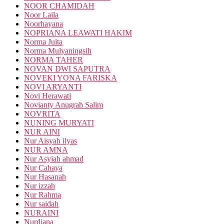
NOOR CHAMIDAH
Noor Laila
Noorhayana
NOPRIANA LEAWATI HAKIM
Norma Juita
Norma Mulyaningsih
NORMA TAHER
NOVAN DWI SAPUTRA
NOVEKI YONA FARISKA
NOVI ARYANTI
Novi Herawati
Novianty Anugrah Salim
NOVRITA
NUNING MURYATI
NUR AINI
Nur Aisyah ilyas
NUR AMNA
Nur Asyiah ahmad
Nur Cahaya
Nur Hasanah
Nur izzah
Nur Rahma
Nur saidah
NURAINI
Nurdiana