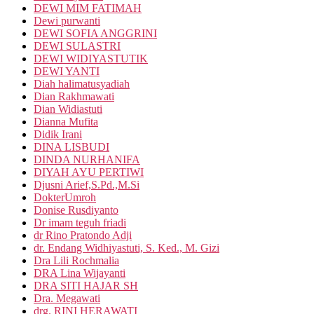
DEWI MIM FATIMAH
Dewi purwanti
DEWI SOFIA ANGGRINI
DEWI SULASTRI
DEWI WIDIYASTUTIK
DEWI YANTI
Diah halimatusyadiah
Dian Rakhmawati
Dian Widiastuti
Dianna Mufita
Didik Irani
DINA LISBUDI
DINDA NURHANIFA
DIYAH AYU PERTIWI
Djusni Arief,S.Pd.,M.Si
DokterUmroh
Donise Rusdiyanto
Dr imam teguh friadi
dr Rino Pratondo Adji
dr. Endang Widhiyastuti, S. Ked., M. Gizi
Dra Lili Rochmalia
DRA Lina Wijayanti
DRA SITI HAJAR SH
Dra. Megawati
drg. RINI HERAWATI