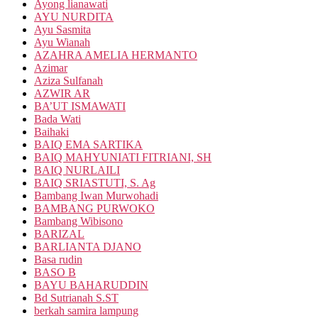
Ayong lianawati
AYU NURDITA
Ayu Sasmita
Ayu Wianah
AZAHRA AMELIA HERMANTO
Azimar
Aziza Sulfanah
AZWIR AR
BA’UT ISMAWATI
Bada Wati
Baihaki
BAIQ EMA SARTIKA
BAIQ MAHYUNIATI FITRIANI, SH
BAIQ NURLAILI
BAIQ SRIASTUTI, S. Ag
Bambang Iwan Murwohadi
BAMBANG PURWOKO
Bambang Wibisono
BARIZAL
BARLIANTA DJANO
Basa rudin
BASO B
BAYU BAHARUDDIN
Bd Sutrianah S.ST
berkah samira lampung