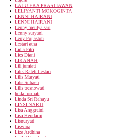
LALU EKA PRASTIAWAN
LELIYANTI MOKOGINTA
LENNI HAIRANI
LENNI HAIRANI
Lenny meulya sari
Lenny suryani
Leny Pujiastuti
Lestari atna
Lidia Fitri
Lies Diani
LIKANAH
Lili jumiati
Lilik Rateh Lestari
Lilis Maryati
Lilis Suhaeti
Lilis tresnowati
linda rusdiati
Linda Sri Rahayu
LINSI NARTI
Lisa Anggraini
Lisa Hendarni
Lisnuryati
Liswina
Liza Ardhina