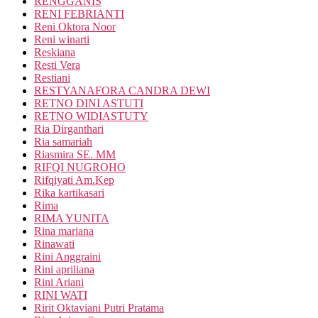
RENGGANIS
RENI FEBRIANTI
Reni Oktora Noor
Reni winarti
Reskiana
Resti Vera
Restiani
RESTYANAFORA CANDRA DEWI
RETNO DINI ASTUTI
RETNO WIDIASTUTY
Ria Dirganthari
Ria samariah
Riasmira SE. MM
RIFQI NUGROHO
Rifqiyati Am.Kep
Rika kartikasari
Rima
RIMA YUNITA
Rina mariana
Rinawati
Rini Anggraini
Rini apriliana
Rini Ariani
RINI WATI
Ririt Oktaviani Putri Pratama