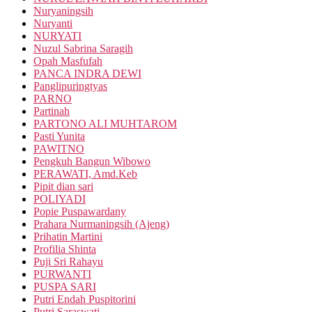
Nuryaningsih
Nuryanti
NURYATI
Nuzul Sabrina Saragih
Opah Masfufah
PANCA INDRA DEWI
Panglipuringtyas
PARNO
Partinah
PARTONO ALI MUHTAROM
Pasti Yunita
PAWITNO
Pengkuh Bangun Wibowo
PERAWATI, Amd.Keb
Pipit dian sari
POLIYADI
Popie Puspawardany
Prahara Nurmaningsih (Ajeng)
Prihatin Martini
Profilia Shinta
Puji Sri Rahayu
PURWANTI
PUSPA SARI
Putri Endah Puspitorini
Putri Saraswati