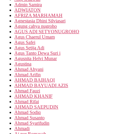
Admin Samira
ADWIATON
AFRIZA MARHAMAH
Agnestasia Dhini Silviasari
Agung cahya nugroho
AGUS ADI SETYONUGROHO
Agus Chaerul Umam
Agus Safei
Agus Setija Adi
Agus Tanto Dewa Suri i
Agusnita Helvi Munar
Agustina
Ahmad Ahyani
Ahmad Arifin
AHMAD BAIHAQI
AHMAD BAYUADI AZIS
Ahmad Fauzi
AHMAD KHANIF
Ahmad Rifai
AHMAD SAEPUDIN
Ahmad Sodiq
Ahmad Susanto
Ahmad Syarifudin
Ahmadi
Ai nur Romayah