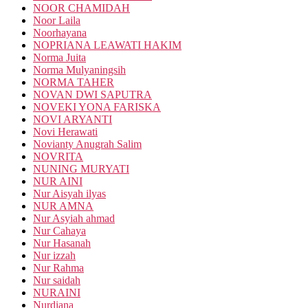
NOOR CHAMIDAH
Noor Laila
Noorhayana
NOPRIANA LEAWATI HAKIM
Norma Juita
Norma Mulyaningsih
NORMA TAHER
NOVAN DWI SAPUTRA
NOVEKI YONA FARISKA
NOVI ARYANTI
Novi Herawati
Novianty Anugrah Salim
NOVRITA
NUNING MURYATI
NUR AINI
Nur Aisyah ilyas
NUR AMNA
Nur Asyiah ahmad
Nur Cahaya
Nur Hasanah
Nur izzah
Nur Rahma
Nur saidah
NURAINI
Nurdiana