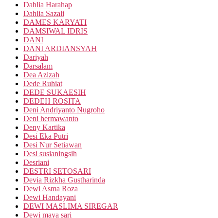
Dahlia Harahap
Dahlia Sazali
DAMES KARYATI
DAMSIWAL IDRIS
DANI
DANI ARDIANSYAH
Dariyah
Darsalam
Dea Azizah
Dede Ruhiat
DEDE SUKAESIH
DEDEH ROSITA
Deni Andriyanto Nugroho
Deni hermawanto
Deny Kartika
Desi Eka Putri
Desi Nur Setiawan
Desi susianingsih
Desriani
DESTRI SETOSARI
Devia Rizkha Gustharinda
Dewi Asma Roza
Dewi Handayani
DEWI MASLIMA SIREGAR
Dewi maya sari