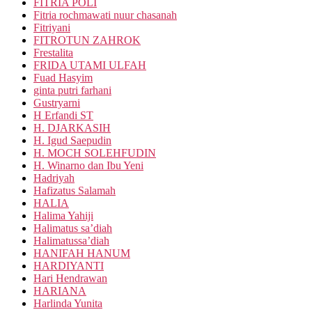
FITRIA POLI
Fitria rochmawati nuur chasanah
Fitriyani
FITROTUN ZAHROK
Frestalita
FRIDA UTAMI ULFAH
Fuad Hasyim
ginta putri farhani
Gustryarni
H Erfandi ST
H. DJARKASIH
H. Igud Saepudin
H. MOCH SOLEHFUDIN
H. Winarno dan Ibu Yeni
Hadriyah
Hafizatus Salamah
HALIA
Halima Yahiji
Halimatus sa’diah
Halimatussa’diah
HANIFAH HANUM
HARDIYANTI
Hari Hendrawan
HARIANA
Harlinda Yunita