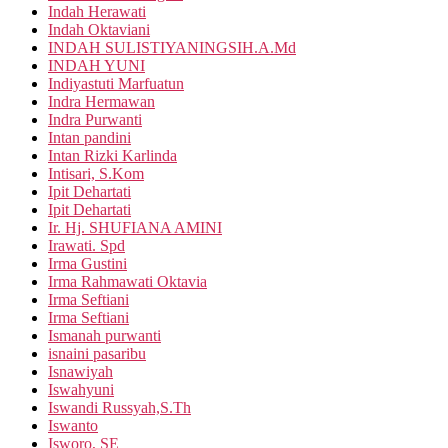
Indah Herawati
Indah Oktaviani
INDAH SULISTIYANINGSIH.A.Md
INDAH YUNI
Indiyastuti Marfuatun
Indra Hermawan
Indra Purwanti
Intan pandini
Intan Rizki Karlinda
Intisari, S.Kom
Ipit Dehartati
Ipit Dehartati
Ir. Hj. SHUFIANA AMINI
Irawati. Spd
Irma Gustini
Irma Rahmawati Oktavia
Irma Seftiani
Irma Seftiani
Ismanah purwanti
isnaini pasaribu
Isnawiyah
Iswahyuni
Iswandi Russyah,S.Th
Iswanto
Isworo, SE