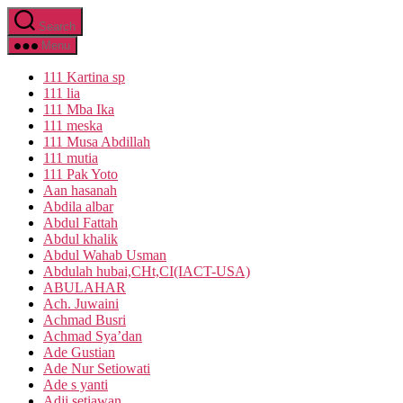
Skip
Search
to
the
Menu
content
111 Kartina sp
111 lia
111 Mba Ika
111 meska
111 Musa Abdillah
111 mutia
111 Pak Yoto
Aan hasanah
Abdila albar
Abdul Fattah
Abdul khalik
Abdul Wahab Usman
Abdulah hubai,CHt,CI(IACT-USA)
ABULAHAR
Ach. Juwaini
Achmad Busri
Achmad Sya’dan
Ade Gustian
Ade Nur Setiowati
Ade s yanti
Adji setiawan