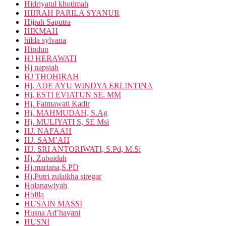
Hidriyatul khotimah
HIJRAH PARILA SYANUR
Hijrah Saputra
HIKMAH
hilda sylvana
Hindun
HJ HERAWATI
Hj napsiah
HJ THOHIRAH
Hj. ADE AYU WINDYA ERLINTINA
Hj. ESTI EVIATUN SE. MM
Hj. Fatmawati Kadir
Hj. MAHMUDAH, S.Ag
Hj. MULIYATI S, SE Msi
HJ. NAFAAH
HJ. SAM’AH
HJ. SRI ANTORIWATI, S.Pd, M.Si
Hj. Zubaidah
Hj.mariana,S.PD
Hj.Putri zulaikha siregar
Holanawiyah
Holila
HUSAIN MASSI
Husna Ad’hayani
HUSNI