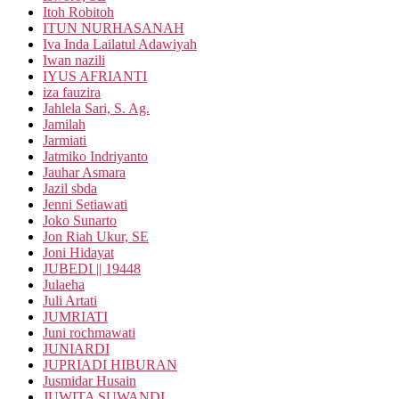
Itoh Robitoh
ITUN NURHASANAH
Iva Inda Lailatul Adawiyah
Iwan nazili
IYUS AFRIANTI
iza fauzira
Jahlela Sari, S. Ag.
Jamilah
Jarmiati
Jatmiko Indriyanto
Jauhar Asmara
Jazil sbda
Jenni Setiawati
Joko Sunarto
Jon Riah Ukur, SE
Joni Hidayat
JUBEDI || 19448
Julaeha
Juli Artati
JUMRIATI
Juni rochmawati
JUNIARDI
JUPRIADI HIBURAN
Jusmidar Husain
JUWITA SUWANDI