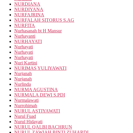
NURDIANA
NURDIYANA
NURFAJRINA
NURFALAH SITORUS S.AG
NURFITA
Nurhasanah bt H Mansur
Nurhayanti
NURHAYATI
Nurhayati
Nurhayati
Nurhayati
Nuri Kartini
NURIMAS YULIYAWATI
Nurjanah
Nurjanah
Nurlinda
NURMA AGUSTINA
NURMALA DEWI S.PDI
Nurmalawati
Nurrohimah
NURUL ASTIYAWATI
Nurul Fuad
Nurul Hidayati
NURUL QALBI BACHRUN
NURUL ZAWIAH BINTI ZUHARDI