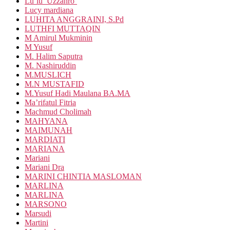
Lu’lu’ Uzzahro’
Lucy mardiana
LUHITA ANGGRAINI, S.Pd
LUTHFI MUTTAQIN
M Amirul Mukminin
M Yusuf
M. Halim Saputra
M. Nashiruddin
M.MUSLICH
M.N MUSTAFID
M.Yusuf Hadi Maulana BA.MA
Ma’rifatul Fitria
Machmud Cholimah
MAHYANA
MAIMUNAH
MARDIATI
MARIANA
Mariani
Mariani Dra
MARINI CHINTIA MASLOMAN
MARLINA
MARLINA
MARSONO
Marsudi
Martini