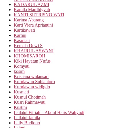
KADARUL AZMI
Kamila Mardhiyyah
KANTI SUTRISNO WATI
Karima Abarang
Karti Viera Apriantini
Kartikawati
Kartini
Kasmiati
Kemala Dewi S
KHAIRUL ASWANI
KHOMISAROH
Kiki Hayatun Nufus
Komyati
kosim
Kristiana wulansari
Kurniawan Subiantoro
Kurniawan widigdo
Kusniati
Kusnul Chotimah
Kusri Rahmawati
Kustini
Lailatul Fitriah – Abdul Haris Wahyudi
Lailatul Jamila
Laily Budiono
Lajuni