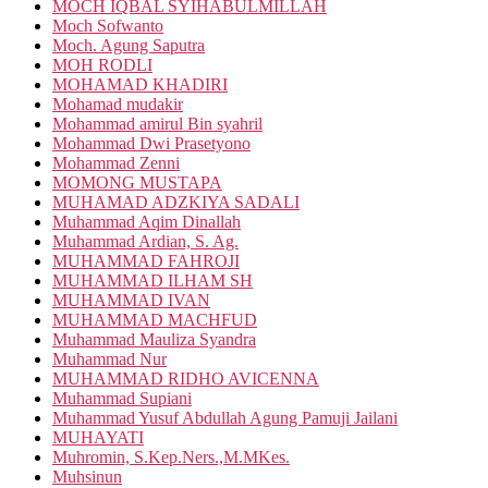
MOCH IQBAL SYIHABULMILLAH
Moch Sofwanto
Moch. Agung Saputra
MOH RODLI
MOHAMAD KHADIRI
Mohamad mudakir
Mohammad amirul Bin syahril
Mohammad Dwi Prasetyono
Mohammad Zenni
MOMONG MUSTAPA
MUHAMAD ADZKIYA SADALI
Muhammad Aqim Dinallah
Muhammad Ardian, S. Ag.
MUHAMMAD FAHROJI
MUHAMMAD ILHAM SH
MUHAMMAD IVAN
MUHAMMAD MACHFUD
Muhammad Mauliza Syandra
Muhammad Nur
MUHAMMAD RIDHO AVICENNA
Muhammad Supiani
Muhammad Yusuf Abdullah Agung Pamuji Jailani
MUHAYATI
Muhromin, S.Kep.Ners.,M.MKes.
Muhsinun