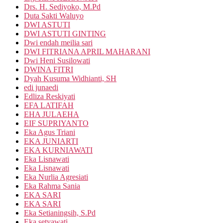
Drs. H. Sediyoko, M.Pd
Duta Sakti Waluyo
DWI ASTUTI
DWI ASTUTI GINTING
Dwi endah meilia sari
DWI FITRIANA APRIL MAHARANI
Dwi Heni Susilowati
DWINA FITRI
Dyah Kusuma Widhianti, SH
edi junaedi
Edliza Reskiyati
EFA LATIFAH
EHA JULAEHA
EIF SUPRIYANTO
Eka Agus Triani
EKA JUNIARTI
EKA KURNIAWATI
Eka Lisnawati
Eka Lisnawati
Eka Nurlia Agresiati
Eka Rahma Sania
EKA SARI
EKA SARI
Eka Setianingsih, S.Pd
Eka setyawati