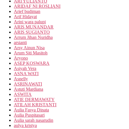
ARI YULIANTO
ARIDAF NI ROSLIANI
Arief budiman
Arif Hidayat
Arini wara palupi
ARIS MUNANDAR
ARIS SUGIANTO
Arrum Jihan Nuridha
arsianti
Arsy Ainun Nisa
Arum Siti Masitoh
Aryono
ASEP KOSWARA
Asiyah Vera
ASNA WATI
Asnelly
ASRINAWATI
Astuti Mardiana
ASWITA
ATIE DERMAWATY
ATILAH KRISTANTI
Aulia Fasya Dinata
Aulia Puspitasari
Aulia sarah nasarudin
aulya kristya