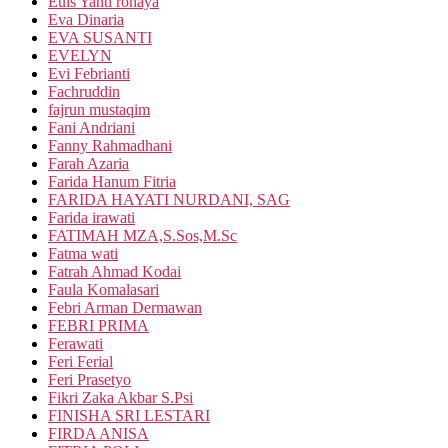
Euis Yanti rohaya
Eva Dinaria
EVA SUSANTI
EVELYN
Evi Febrianti
Fachruddin
fajrun mustaqim
Fani Andriani
Fanny Rahmadhani
Farah Azaria
Farida Hanum Fitria
FARIDA HAYATI NURDANI, SAG
Farida irawati
FATIMAH MZA,S.Sos,M.Sc
Fatma wati
Fatrah Ahmad Kodai
Faula Komalasari
Febri Arman Dermawan
FEBRI PRIMA
Ferawati
Feri Ferial
Feri Prasetyo
Fikri Zaka Akbar S.Psi
FINISHA SRI LESTARI
FIRDA ANISA