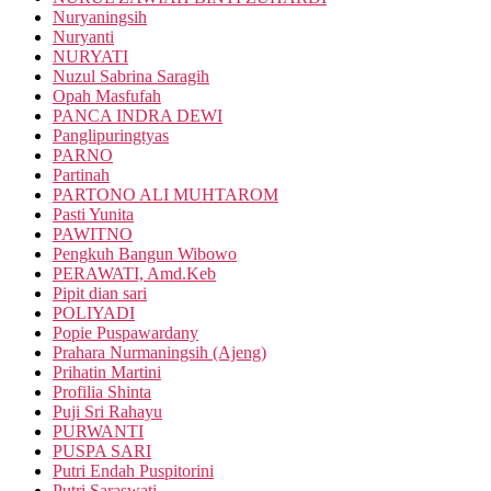
Nuryaningsih
Nuryanti
NURYATI
Nuzul Sabrina Saragih
Opah Masfufah
PANCA INDRA DEWI
Panglipuringtyas
PARNO
Partinah
PARTONO ALI MUHTAROM
Pasti Yunita
PAWITNO
Pengkuh Bangun Wibowo
PERAWATI, Amd.Keb
Pipit dian sari
POLIYADI
Popie Puspawardany
Prahara Nurmaningsih (Ajeng)
Prihatin Martini
Profilia Shinta
Puji Sri Rahayu
PURWANTI
PUSPA SARI
Putri Endah Puspitorini
Putri Saraswati