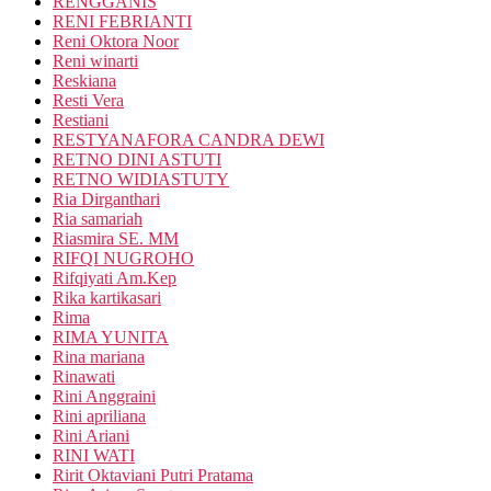
RENGGANIS
RENI FEBRIANTI
Reni Oktora Noor
Reni winarti
Reskiana
Resti Vera
Restiani
RESTYANAFORA CANDRA DEWI
RETNO DINI ASTUTI
RETNO WIDIASTUTY
Ria Dirganthari
Ria samariah
Riasmira SE. MM
RIFQI NUGROHO
Rifqiyati Am.Kep
Rika kartikasari
Rima
RIMA YUNITA
Rina mariana
Rinawati
Rini Anggraini
Rini apriliana
Rini Ariani
RINI WATI
Ririt Oktaviani Putri Pratama