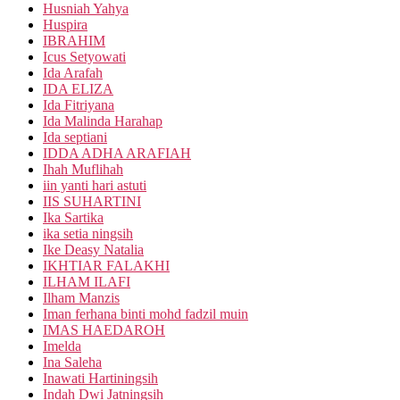
Husniah Yahya
Huspira
IBRAHIM
Icus Setyowati
Ida Arafah
IDA ELIZA
Ida Fitriyana
Ida Malinda Harahap
Ida septiani
IDDA ADHA ARAFIAH
Ihah Muflihah
iin yanti hari astuti
IIS SUHARTINI
Ika Sartika
ika setia ningsih
Ike Deasy Natalia
IKHTIAR FALAKHI
ILHAM ILAFI
Ilham Manzis
Iman ferhana binti mohd fadzil muin
IMAS HAEDAROH
Imelda
Ina Saleha
Inawati Hartiningsih
Indah Dwi Jatningsih