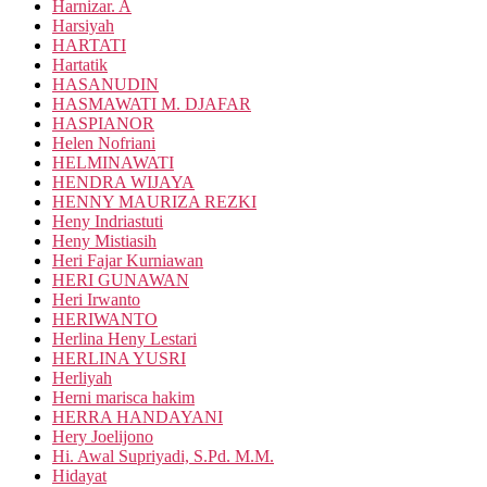
Harnizar. A
Harsiyah
HARTATI
Hartatik
HASANUDIN
HASMAWATI M. DJAFAR
HASPIANOR
Helen Nofriani
HELMINAWATI
HENDRA WIJAYA
HENNY MAURIZA REZKI
Heny Indriastuti
Heny Mistiasih
Heri Fajar Kurniawan
HERI GUNAWAN
Heri Irwanto
HERIWANTO
Herlina Heny Lestari
HERLINA YUSRI
Herliyah
Herni marisca hakim
HERRA HANDAYANI
Hery Joelijono
Hi. Awal Supriyadi, S.Pd. M.M.
Hidayat