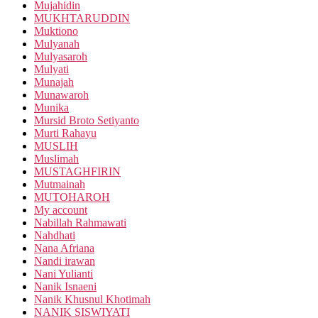
Mujahidin
MUKHTARUDDIN
Muktiono
Mulyanah
Mulyasaroh
Mulyati
Munajah
Munawaroh
Munika
Mursid Broto Setiyanto
Murti Rahayu
MUSLIH
Muslimah
MUSTAGHFIRIN
Mutmainah
MUTOHAROH
My account
Nabillah Rahmawati
Nahdhati
Nana Afriana
Nandi irawan
Nani Yulianti
Nanik Isnaeni
Nanik Khusnul Khotimah
NANIK SISWIYATI