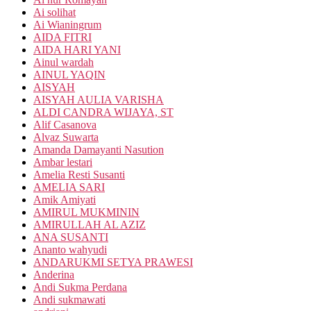
Ai solihat
Ai Wianingrum
AIDA FITRI
AIDA HARI YANI
Ainul wardah
AINUL YAQIN
AISYAH
AISYAH AULIA VARISHA
ALDI CANDRA WIJAYA, ST
Alif Casanova
Alvaz Suwarta
Amanda Damayanti Nasution
Ambar lestari
Amelia Resti Susanti
AMELIA SARI
Amik Amiyati
AMIRUL MUKMININ
AMIRULLAH AL AZIZ
ANA SUSANTI
Ananto wahyudi
ANDARUKMI SETYA PRAWESI
Anderina
Andi Sukma Perdana
Andi sukmawati