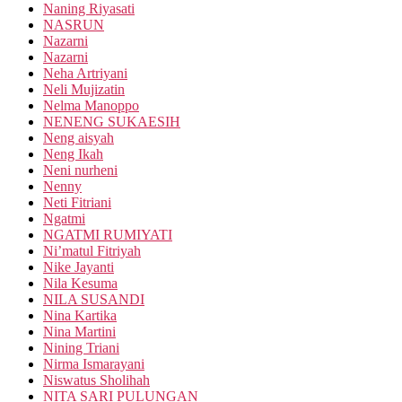
Naning Riyasati
NASRUN
Nazarni
Nazarni
Neha Artriyani
Neli Mujizatin
Nelma Manoppo
NENENG SUKAESIH
Neng aisyah
Neng Ikah
Neni nurheni
Nenny
Neti Fitriani
Ngatmi
NGATMI RUMIYATI
Ni’matul Fitriyah
Nike Jayanti
Nila Kesuma
NILA SUSANDI
Nina Kartika
Nina Martini
Nining Triani
Nirma Ismarayani
Niswatus Sholihah
NITA SARI PULUNGAN