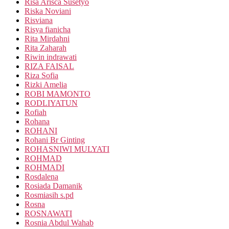
Risa Arisca Susetyo
Riska Noviani
Risviana
Risya fianicha
Rita Mirdahni
Rita Zaharah
Riwin indrawati
RIZA FAISAL
Riza Sofia
Rizki Amelia
ROBI MAMONTO
RODLIYATUN
Rofiah
Rohana
ROHANI
Rohani Br Ginting
ROHASNIWI MULYATI
ROHMAD
ROHMADI
Rosdalena
Rosiada Damanik
Rosmiasih s.pd
Rosna
ROSNAWATI
Rosnia Abdul Wahab