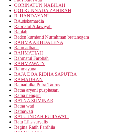
QORINATUN NABILAH
QOTRUNNADA ZAHIRAH
R. HANDAYANI
RA.siskamardia
Rabi’atul Adawiyah
Rabiah
Raden kurnianti Nurrahman bratanegara
RAHMA AKHDALENA
Rahmadhana
RAHMATIAH
Rahmatul Farohah
RAHMAWATY
Rahmayana
RAJA DOA RIDHA SAPUTRA
RAMADHAN
Ramadhika Putra Taurus
Ratna aryani puspitasari
Ratna nengsih
RATNA SUMINAR
Ratna wati
Ratnawati
RATU INDAH FUJIAWATI
Ratu Lilis suryalis
Regina Ratih Fardhila