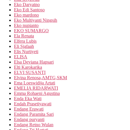
Eko Daryatno
Eko Edi Santoso
Eko mardono
Eko Multiyanti Ningsih
Eko nupianto
EKO SUMARGO
Ela Renata
Elfera Lubis
Eli Sjafaah
Elis Nurtiyeti
ELISA
Elsa Deviana Hapsari
Elti Karokarika
ELVI SUSANTI
Elvina Renosa,AMTG,SKM
Ema Loeswidija Artati
EMELIA RIDARWATI
Emma Rohaeni Agustina
Enda Eka Wati
Endah Prasetiyawati
Endang Erawati
Endang Paramita Sari
Endang puryanti
Endang Retno Wulan
Endang Tri Hartati