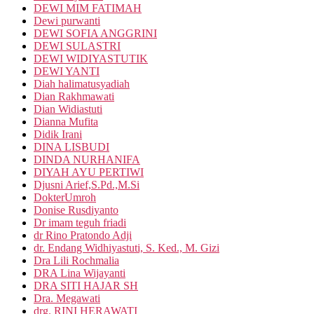
DEWI MIM FATIMAH
Dewi purwanti
DEWI SOFIA ANGGRINI
DEWI SULASTRI
DEWI WIDIYASTUTIK
DEWI YANTI
Diah halimatusyadiah
Dian Rakhmawati
Dian Widiastuti
Dianna Mufita
Didik Irani
DINA LISBUDI
DINDA NURHANIFA
DIYAH AYU PERTIWI
Djusni Arief,S.Pd.,M.Si
DokterUmroh
Donise Rusdiyanto
Dr imam teguh friadi
dr Rino Pratondo Adji
dr. Endang Widhiyastuti, S. Ked., M. Gizi
Dra Lili Rochmalia
DRA Lina Wijayanti
DRA SITI HAJAR SH
Dra. Megawati
drg. RINI HERAWATI