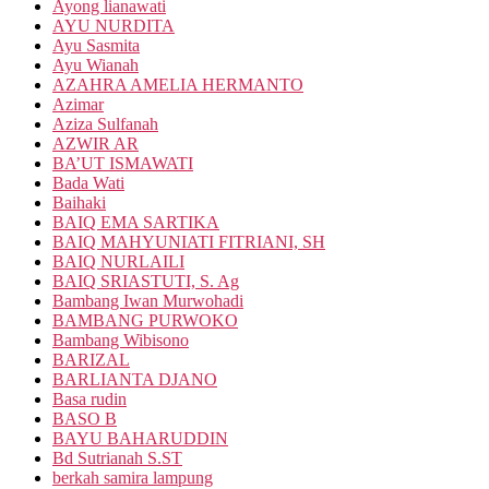
Ayong lianawati
AYU NURDITA
Ayu Sasmita
Ayu Wianah
AZAHRA AMELIA HERMANTO
Azimar
Aziza Sulfanah
AZWIR AR
BA’UT ISMAWATI
Bada Wati
Baihaki
BAIQ EMA SARTIKA
BAIQ MAHYUNIATI FITRIANI, SH
BAIQ NURLAILI
BAIQ SRIASTUTI, S. Ag
Bambang Iwan Murwohadi
BAMBANG PURWOKO
Bambang Wibisono
BARIZAL
BARLIANTA DJANO
Basa rudin
BASO B
BAYU BAHARUDDIN
Bd Sutrianah S.ST
berkah samira lampung