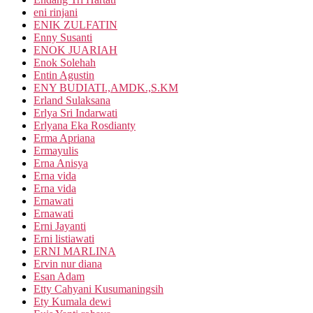
eni rinjani
ENIK ZULFATIN
Enny Susanti
ENOK JUARIAH
Enok Solehah
Entin Agustin
ENY BUDIATI.,AMDK.,S.KM
Erland Sulaksana
Erlya Sri Indarwati
Erlyana Eka Rosdianty
Erma Apriana
Ermayulis
Erna Anisya
Erna vida
Erna vida
Ernawati
Ernawati
Erni Jayanti
Erni listiawati
ERNI MARLINA
Ervin nur diana
Esan Adam
Etty Cahyani Kusumaningsih
Ety Kumala dewi