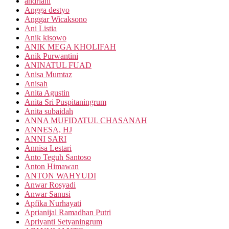
andriani
Angga destyo
Anggar Wicaksono
Ani Listia
Anik kisowo
ANIK MEGA KHOLIFAH
Anik Purwantini
ANINATUL FUAD
Anisa Mumtaz
Anisah
Anita Agustin
Anita Sri Puspitaningrum
Anita subaidah
ANNA MUFIDATUL CHASANAH
ANNESA, HJ
ANNI SARI
Annisa Lestari
Anto Teguh Santoso
Anton Himawan
ANTON WAHYUDI
Anwar Rosyadi
Anwar Sanusi
Apfika Nurhayati
Aprianijal Ramadhan Putri
Apriyanti Setyaningrum