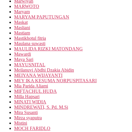
Marwiyah
MARWOTO
Maryam
MARYAM PAPUTUNGAN
Maskat
Masliani
Mastiam
Mastikhotul fitria
Maulana suwasti
MAULIDA RIZKI MATONDANG
Mawardi
Maya Sari
MAYUSNITAL
Meilanuvi Abdhi Dzakia Abidin
MEIYANA WIJAYANTI
MEY IKA KESUMA NORPUSPITASARI
Mia Parida Aliami
MIFTACHUL HUDA
Milla Hapsari
MINATI WIDIA
MINDREWATI, S. Pd. M.Si
Mira Susanti
Mirza syaputra
Mistini
MOCH FARIDLO