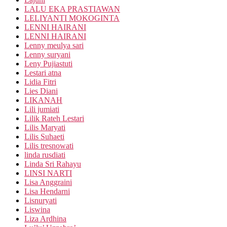
LALU EKA PRASTIAWAN
LELIYANTI MOKOGINTA
LENNI HAIRANI
LENNI HAIRANI
Lenny meulya sari
Lenny suryani
Leny Pujiastuti
Lestari atna
Lidia Fitri
Lies Diani
LIKANAH
Lili jumiati
Lilik Rateh Lestari
Lilis Maryati
Lilis Suhaeti
Lilis tresnowati
linda rusdiati
Linda Sri Rahayu
LINSI NARTI
Lisa Anggraini
Lisa Hendarni
Lisnuryati
Liswina
Liza Ardhina