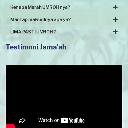
Kenapa Murah UMROH nya?
Mantap maksudnya apa ya?
LIMA PASTI UMROH ?
Testimoni Jama'ah