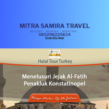
MITRA SAMIRA TRAVEL
MUDAH - MURAH - MANTAP ,
085298225634
Enda Eka Wati