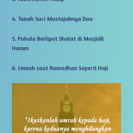
4. Tanah Suci Mustajabnya Doa
5. Pahala Berlipat Shalat di Masjidil
Haram
6. Umroh saat Ramadhan Seperti Haji