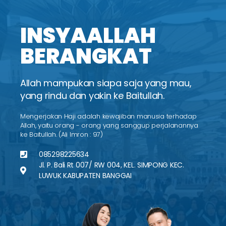
INSYAALLAH
BERANGKAT
Allah mampukan siapa saja yang mau,
yang rindu dan yakin ke Baitullah.
Mengerjakan Haji adalah kewajiban manusia terhadap
Allah, yaitu orang - orang yang sanggup perjalanannya
ke Baitullah. (Ali Imron : 97)
085298225634
Jl. P. Bali Rt 007/ RW 004, KEL. SIMPONG KEC.
LUWUK KABUPATEN BANGGAI