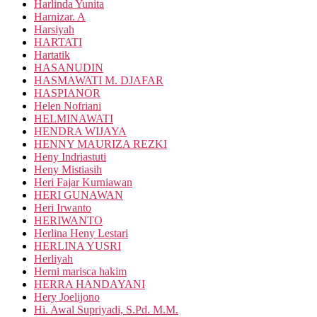
Harlinda Yunita
Harnizar. A
Harsiyah
HARTATI
Hartatik
HASANUDIN
HASMAWATI M. DJAFAR
HASPIANOR
Helen Nofriani
HELMINAWATI
HENDRA WIJAYA
HENNY MAURIZA REZKI
Heny Indriastuti
Heny Mistiasih
Heri Fajar Kurniawan
HERI GUNAWAN
Heri Irwanto
HERIWANTO
Herlina Heny Lestari
HERLINA YUSRI
Herliyah
Herni marisca hakim
HERRA HANDAYANI
Hery Joelijono
Hi. Awal Supriyadi, S.Pd. M.M.