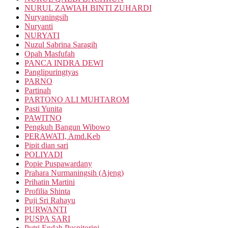
NURUL ZAWIAH BINTI ZUHARDI
Nuryaningsih
Nuryanti
NURYATI
Nuzul Sabrina Saragih
Opah Masfufah
PANCA INDRA DEWI
Panglipuringtyas
PARNO
Partinah
PARTONO ALI MUHTAROM
Pasti Yunita
PAWITNO
Pengkuh Bangun Wibowo
PERAWATI, Amd.Keb
Pipit dian sari
POLIYADI
Popie Puspawardany
Prahara Nurmaningsih (Ajeng)
Prihatin Martini
Profilia Shinta
Puji Sri Rahayu
PURWANTI
PUSPA SARI
Putri Endah Puspitorini