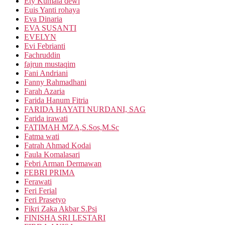
Ety Kumala dewi
Euis Yanti rohaya
Eva Dinaria
EVA SUSANTI
EVELYN
Evi Febrianti
Fachruddin
fajrun mustaqim
Fani Andriani
Fanny Rahmadhani
Farah Azaria
Farida Hanum Fitria
FARIDA HAYATI NURDANI, SAG
Farida irawati
FATIMAH MZA,S.Sos,M.Sc
Fatma wati
Fatrah Ahmad Kodai
Faula Komalasari
Febri Arman Dermawan
FEBRI PRIMA
Ferawati
Feri Ferial
Feri Prasetyo
Fikri Zaka Akbar S.Psi
FINISHA SRI LESTARI