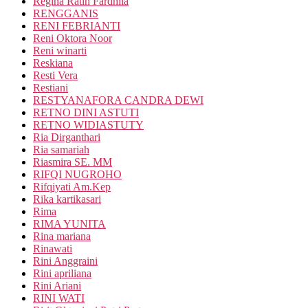
Regina Ratih Fardhila
RENGGANIS
RENI FEBRIANTI
Reni Oktora Noor
Reni winarti
Reskiana
Resti Vera
Restiani
RESTYANAFORA CANDRA DEWI
RETNO DINI ASTUTI
RETNO WIDIASTUTY
Ria Dirganthari
Ria samariah
Riasmira SE. MM
RIFQI NUGROHO
Rifqiyati Am.Kep
Rika kartikasari
Rima
RIMA YUNITA
Rina mariana
Rinawati
Rini Anggraini
Rini apriliana
Rini Ariani
RINI WATI