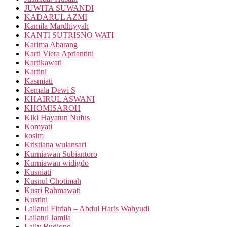
JUWITA SUWANDI
KADARUL AZMI
Kamila Mardhiyyah
KANTI SUTRISNO WATI
Karima Abarang
Karti Viera Apriantini
Kartikawati
Kartini
Kasmiati
Kemala Dewi S
KHAIRUL ASWANI
KHOMISAROH
Kiki Hayatun Nufus
Komyati
kosim
Kristiana wulansari
Kurniawan Subiantoro
Kurniawan widigdo
Kusniati
Kusnul Chotimah
Kusri Rahmawati
Kustini
Lailatul Fitriah – Abdul Haris Wahyudi
Lailatul Jamila
Laily Budiono