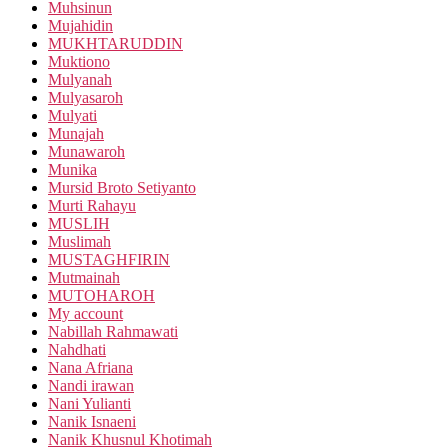
Muhsinun
Mujahidin
MUKHTARUDDIN
Muktiono
Mulyanah
Mulyasaroh
Mulyati
Munajah
Munawaroh
Munika
Mursid Broto Setiyanto
Murti Rahayu
MUSLIH
Muslimah
MUSTAGHFIRIN
Mutmainah
MUTOHAROH
My account
Nabillah Rahmawati
Nahdhati
Nana Afriana
Nandi irawan
Nani Yulianti
Nanik Isnaeni
Nanik Khusnul Khotimah