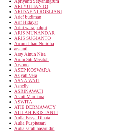
Apriyanti Setyaningrum
ARI YULIANTO
ARIDAF NI ROSLIANI
Arief budiman
Arif Hidayat
Arini wara palupi
ARIS MUNANDAR
ARIS SUGIANTO
Arrum Jihan Nuridha
arsianti
Arsy Ainun Nisa
Arum Siti Masitoh
Aryono
ASEP KOSWARA
Asiyah Vera
ASNA WATI
Asnelly
ASRINAWATI
Astuti Mardiana
ASWITA
ATIE DERMAWATY
ATILAH KRISTANTI
Aulia Fasya Dinata
Aulia Puspitasari
Aulia sarah nasarudin