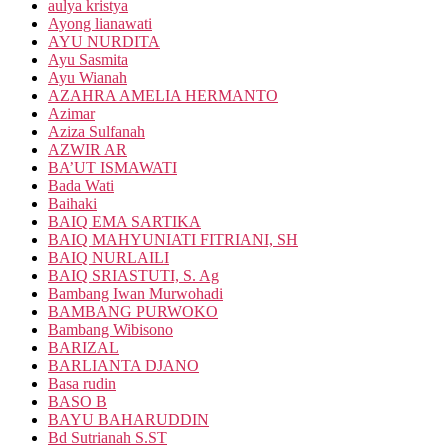
aulya kristya
Ayong lianawati
AYU NURDITA
Ayu Sasmita
Ayu Wianah
AZAHRA AMELIA HERMANTO
Azimar
Aziza Sulfanah
AZWIR AR
BA’UT ISMAWATI
Bada Wati
Baihaki
BAIQ EMA SARTIKA
BAIQ MAHYUNIATI FITRIANI, SH
BAIQ NURLAILI
BAIQ SRIASTUTI, S. Ag
Bambang Iwan Murwohadi
BAMBANG PURWOKO
Bambang Wibisono
BARIZAL
BARLIANTA DJANO
Basa rudin
BASO B
BAYU BAHARUDDIN
Bd Sutrianah S.ST