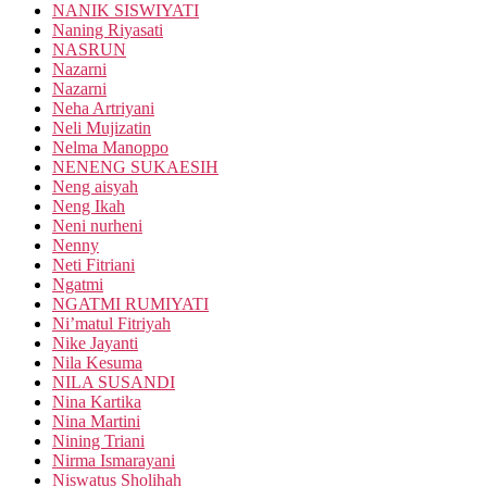
NANIK SISWIYATI
Naning Riyasati
NASRUN
Nazarni
Nazarni
Neha Artriyani
Neli Mujizatin
Nelma Manoppo
NENENG SUKAESIH
Neng aisyah
Neng Ikah
Neni nurheni
Nenny
Neti Fitriani
Ngatmi
NGATMI RUMIYATI
Ni’matul Fitriyah
Nike Jayanti
Nila Kesuma
NILA SUSANDI
Nina Kartika
Nina Martini
Nining Triani
Nirma Ismarayani
Niswatus Sholihah