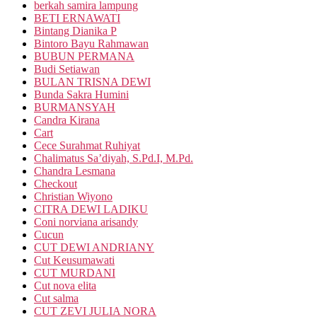
berkah samira lampung
BETI ERNAWATI
Bintang Dianika P
Bintoro Bayu Rahmawan
BUBUN PERMANA
Budi Setiawan
BULAN TRISNA DEWI
Bunda Sakra Humini
BURMANSYAH
Candra Kirana
Cart
Cece Surahmat Ruhiyat
Chalimatus Sa’diyah, S.Pd.I, M.Pd.
Chandra Lesmana
Checkout
Christian Wiyono
CITRA DEWI LADIKU
Coni norviana arisandy
Cucun
CUT DEWI ANDRIANY
Cut Keusumawati
CUT MURDANI
Cut nova elita
Cut salma
CUT ZEVI JULIA NORA