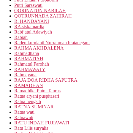
Putri Saraswati
QORINATUN NABILAH
QOTRUNNADA ZAHIRAH
R. HANDAYANI
RA.siskamardia
Rabi’atul Adawiyah
Rabiah
Raden kurnianti Nurrahman bratanegara
RAHMA AKHDALENA
Rahmadhana
RAHMATIAH
Rahmatul Farohah
RAHMAWATY
Rahmayana
RAJA DOA RIDHA SAPUTRA
RAMADHAN
Ramadhika Putra Taurus
Ratna aryani puspitasari
Ratna nengsih
RATNA SUMINAR
Ratna wati
Ratnawati
RATU INDAH FUJIAWATI
Ratu Lilis suryalis