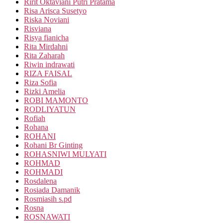
Ririt Oktaviani Putri Pratama
Risa Arisca Susetyo
Riska Noviani
Risviana
Risya fianicha
Rita Mirdahni
Rita Zaharah
Riwin indrawati
RIZA FAISAL
Riza Sofia
Rizki Amelia
ROBI MAMONTO
RODLIYATUN
Rofiah
Rohana
ROHANI
Rohani Br Ginting
ROHASNIWI MULYATI
ROHMAD
ROHMADI
Rosdalena
Rosiada Damanik
Rosmiasih s.pd
Rosna
ROSNAWATI