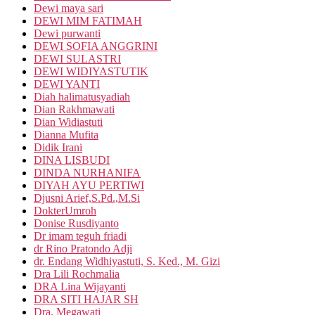
Dewi maya sari
DEWI MIM FATIMAH
Dewi purwanti
DEWI SOFIA ANGGRINI
DEWI SULASTRI
DEWI WIDIYASTUTIK
DEWI YANTI
Diah halimatusyadiah
Dian Rakhmawati
Dian Widiastuti
Dianna Mufita
Didik Irani
DINA LISBUDI
DINDA NURHANIFA
DIYAH AYU PERTIWI
Djusni Arief,S.Pd.,M.Si
DokterUmroh
Donise Rusdiyanto
Dr imam teguh friadi
dr Rino Pratondo Adji
dr. Endang Widhiyastuti, S. Ked., M. Gizi
Dra Lili Rochmalia
DRA Lina Wijayanti
DRA SITI HAJAR SH
Dra. Megawati