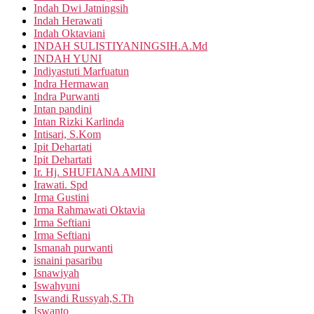
Indah Dwi Jatningsih
Indah Herawati
Indah Oktaviani
INDAH SULISTIYANINGSIH.A.Md
INDAH YUNI
Indiyastuti Marfuatun
Indra Hermawan
Indra Purwanti
Intan pandini
Intan Rizki Karlinda
Intisari, S.Kom
Ipit Dehartati
Ipit Dehartati
Ir. Hj. SHUFIANA AMINI
Irawati. Spd
Irma Gustini
Irma Rahmawati Oktavia
Irma Seftiani
Irma Seftiani
Ismanah purwanti
isnaini pasaribu
Isnawiyah
Iswahyuni
Iswandi Russyah,S.Th
Iswanto