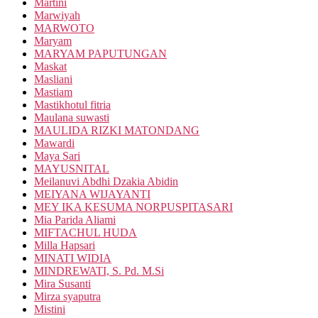
Martini
Marwiyah
MARWOTO
Maryam
MARYAM PAPUTUNGAN
Maskat
Masliani
Mastiam
Mastikhotul fitria
Maulana suwasti
MAULIDA RIZKI MATONDANG
Mawardi
Maya Sari
MAYUSNITAL
Meilanuvi Abdhi Dzakia Abidin
MEIYANA WIJAYANTI
MEY IKA KESUMA NORPUSPITASARI
Mia Parida Aliami
MIFTACHUL HUDA
Milla Hapsari
MINATI WIDIA
MINDREWATI, S. Pd. M.Si
Mira Susanti
Mirza syaputra
Mistini