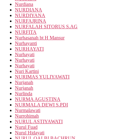
Nurdiana
NURDIANA
NURDIYANA
NURFAJRINA
NURFALAH SITORUS S.AG
NURFITA
Nurhasanah bt H Mansur
Nurhayanti
NURHAYATI
Nurhayati
Nurhayati
Nurhayati
Nuri Kartini
NURIMAS YULIYAWATI
Nurjanah
Nurjanah
Nurlinda
NURMA AGUSTINA
NURMALA DEWI S.PDI
Nurmalawati
Nurrohimah
NURUL ASTIYAWATI
Nurul Fuad
Nurul Hidayati
NURUL QALBI BACHRUN