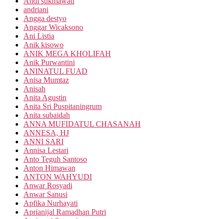
Andi sukmawati
andriani
Angga destyo
Anggar Wicaksono
Ani Listia
Anik kisowo
ANIK MEGA KHOLIFAH
Anik Purwantini
ANINATUL FUAD
Anisa Mumtaz
Anisah
Anita Agustin
Anita Sri Puspitaningrum
Anita subaidah
ANNA MUFIDATUL CHASANAH
ANNESA, HJ
ANNI SARI
Annisa Lestari
Anto Teguh Santoso
Anton Himawan
ANTON WAHYUDI
Anwar Rosyadi
Anwar Sanusi
Apfika Nurhayati
Aprianijal Ramadhan Putri