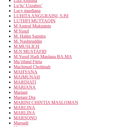
Liza Ardhina
Lu’lu’ Uzzahro’
Lucy mardiana
LUHITA ANGGRAINI, S.Pd
LUTHFI MUTTAQIN
M Amirul Mukminin
M Yusuf
M. Halim Saputra
M. Nashiruddin
M.MUSLICH
M.N MUSTAFID
M.Yusuf Hadi Maulana BA.MA
Ma’rifatul Fitria
Machmud Cholimah
MAHYANA
MAIMUNAH
MARDIATI
MARIANA
Mariani
Mariani Dra
MARINI CHINTIA MASLOMAN
MARLINA
MARLINA
MARSONO
Marsudi