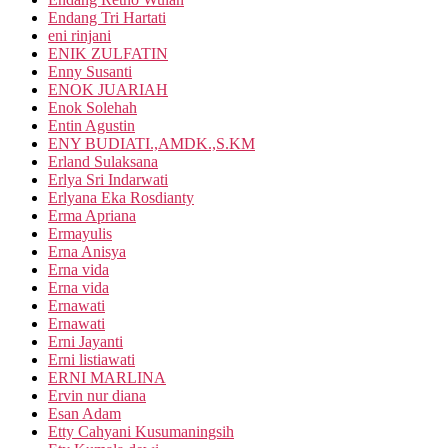
Endang Tri Hartati
eni rinjani
ENIK ZULFATIN
Enny Susanti
ENOK JUARIAH
Enok Solehah
Entin Agustin
ENY BUDIATI.,AMDK.,S.KM
Erland Sulaksana
Erlya Sri Indarwati
Erlyana Eka Rosdianty
Erma Apriana
Ermayulis
Erna Anisya
Erna vida
Erna vida
Ernawati
Ernawati
Erni Jayanti
Erni listiawati
ERNI MARLINA
Ervin nur diana
Esan Adam
Etty Cahyani Kusumaningsih