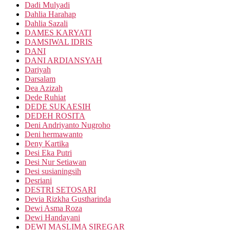
Dadi Mulyadi
Dahlia Harahap
Dahlia Sazali
DAMES KARYATI
DAMSIWAL IDRIS
DANI
DANI ARDIANSYAH
Dariyah
Darsalam
Dea Azizah
Dede Ruhiat
DEDE SUKAESIH
DEDEH ROSITA
Deni Andriyanto Nugroho
Deni hermawanto
Deny Kartika
Desi Eka Putri
Desi Nur Setiawan
Desi susianingsih
Desriani
DESTRI SETOSARI
Devia Rizkha Gustharinda
Dewi Asma Roza
Dewi Handayani
DEWI MASLIMA SIREGAR