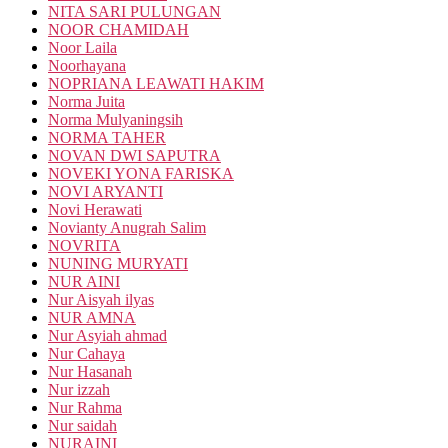
NITA SARI PULUNGAN
NOOR CHAMIDAH
Noor Laila
Noorhayana
NOPRIANA LEAWATI HAKIM
Norma Juita
Norma Mulyaningsih
NORMA TAHER
NOVAN DWI SAPUTRA
NOVEKI YONA FARISKA
NOVI ARYANTI
Novi Herawati
Novianty Anugrah Salim
NOVRITA
NUNING MURYATI
NUR AINI
Nur Aisyah ilyas
NUR AMNA
Nur Asyiah ahmad
Nur Cahaya
Nur Hasanah
Nur izzah
Nur Rahma
Nur saidah
NURAINI