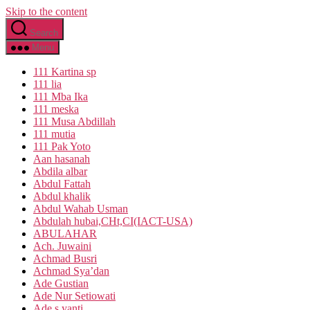
Skip to the content
Search
Menu
111 Kartina sp
111 lia
111 Mba Ika
111 meska
111 Musa Abdillah
111 mutia
111 Pak Yoto
Aan hasanah
Abdila albar
Abdul Fattah
Abdul khalik
Abdul Wahab Usman
Abdulah hubai,CHt,CI(IACT-USA)
ABULAHAR
Ach. Juwaini
Achmad Busri
Achmad Sya’dan
Ade Gustian
Ade Nur Setiowati
Ade s yanti