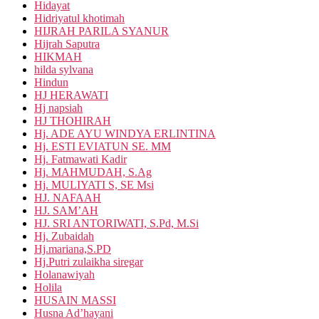
Hidayat
Hidriyatul khotimah
HIJRAH PARILA SYANUR
Hijrah Saputra
HIKMAH
hilda sylvana
Hindun
HJ HERAWATI
Hj napsiah
HJ THOHIRAH
Hj. ADE AYU WINDYA ERLINTINA
Hj. ESTI EVIATUN SE. MM
Hj. Fatmawati Kadir
Hj. MAHMUDAH, S.Ag
Hj. MULIYATI S, SE Msi
HJ. NAFAAH
HJ. SAM’AH
HJ. SRI ANTORIWATI, S.Pd, M.Si
Hj. Zubaidah
Hj.mariana,S.PD
Hj.Putri zulaikha siregar
Holanawiyah
Holila
HUSAIN MASSI
Husna Ad’hayani