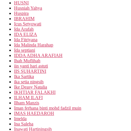
HUSNI
Husniah Yahya
Huspira
IBRAHIM
Icus Setyowati
Ida Arafah
IDA ELIZA
Ida Fitriyana
Ida Malinda Harahap
Ida septiani
IDDA ADHA ARAFIAH
Ihah Muflihah
iin yanti hari astuti
IIS SUHARTINI
Ika Sartika
ika setia ningsih
Ike Deasy Natalia
IKHTIAR FALAKHI
ILHAM ILAFI
Ilham Manzis
Iman ferhana binti mohd fadzil muin
IMAS HAEDAROH
Imelda
Ina Saleha
Inawati Hartiningsih