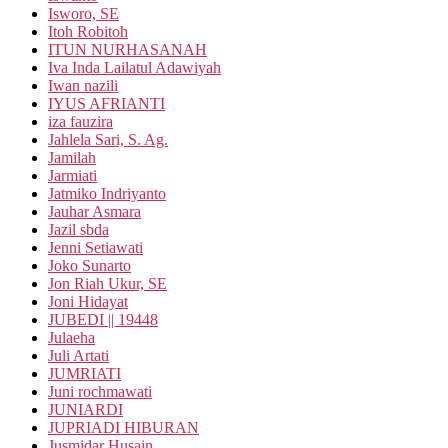
Isworo, SE
Itoh Robitoh
ITUN NURHASANAH
Iva Inda Lailatul Adawiyah
Iwan nazili
IYUS AFRIANTI
iza fauzira
Jahlela Sari, S. Ag.
Jamilah
Jarmiati
Jatmiko Indriyanto
Jauhar Asmara
Jazil sbda
Jenni Setiawati
Joko Sunarto
Jon Riah Ukur, SE
Joni Hidayat
JUBEDI || 19448
Julaeha
Juli Artati
JUMRIATI
Juni rochmawati
JUNIARDI
JUPRIADI HIBURAN
Jusmidar Husain