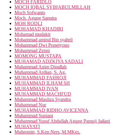
MOCH FARIDLO
MOCH IQBAL SYIHABULMILLAH
Moch Sofwanto
Moch. Agung Saputra
MOH RODLI
MOHAMAD KHADIRI
Mohamad mudakir
Mohammad amirul Bin syahril
Mohammad Dwi Prasetyono
Mohammad Zenni
MOMONG MUSTAPA
MUHAMAD ADZKIYA SADALI
Muhammad Aqim Dinallah
Muhammad Ardian, S. Ag.
MUHAMMAD FAHROJI
MUHAMMAD ILHAM SH
MUHAMMAD IVAN
MUHAMMAD MACHFUD
Muhammad Mauliza Syandra
Muhammad Nur
MUHAMMAD RIDHO AVICENNA
Muhammad Supiani
Muhammad Yusuf Abdullah Agung Pamuji Jailani
MUHAYATI
Muhromin, S.Kep.Ners.,M.MKes.