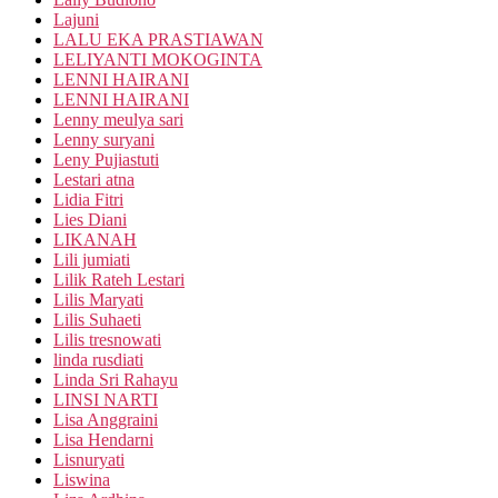
Lajuni
LALU EKA PRASTIAWAN
LELIYANTI MOKOGINTA
LENNI HAIRANI
LENNI HAIRANI
Lenny meulya sari
Lenny suryani
Leny Pujiastuti
Lestari atna
Lidia Fitri
Lies Diani
LIKANAH
Lili jumiati
Lilik Rateh Lestari
Lilis Maryati
Lilis Suhaeti
Lilis tresnowati
linda rusdiati
Linda Sri Rahayu
LINSI NARTI
Lisa Anggraini
Lisa Hendarni
Lisnuryati
Liswina