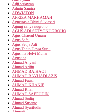
Adji setiawan
Admin Samira
ADWIATON
AFRIZA MARHAMAH
Agnestasia Dhini Silviasari
Agung cahya nugroho
AGUS ADI SETYONUGROHO
Agus Chaerul Umam
Agus Safei
Agus Setija Adi
Agus Tanto Dewa Suri i
Agusnita Helvi Munar
Agustina
Ahmad Ahyani
Ahmad Arifin
AHMAD BAIHAQI
AHMAD BAYUADI AZIS
Ahmad Fauzi
AHMAD KHANIF
Ahmad Rifai
AHMAD SAEPUDIN
Ahmad Sodiq
Ahmad Susanto
Ahmad Syarifudin
Ahmadi