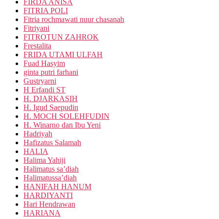
FIRDA ANISA
FITRIA POLI
Fitria rochmawati nuur chasanah
Fitriyani
FITROTUN ZAHROK
Frestalita
FRIDA UTAMI ULFAH
Fuad Hasyim
ginta putri farhani
Gustryarni
H Erfandi ST
H. DJARKASIH
H. Igud Saepudin
H. MOCH SOLEHFUDIN
H. Winarno dan Ibu Yeni
Hadriyah
Hafizatus Salamah
HALIA
Halima Yahiji
Halimatus sa’diah
Halimatussa’diah
HANIFAH HANUM
HARDIYANTI
Hari Hendrawan
HARIANA