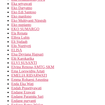
Eka setyawati
Eko Daryatno
Eko Edi Santoso
Eko mardono
Eko Multiyanti Ningsih
Eko nupianto
EKO SUMARGO
Ela Renata
Elfera Lubis
Eli Sjafaah
Elis Nurtiyeti
ELISA
Elsa Deviana Hapsari
Elti Karokarika
ELVI SUSANTI
Elvina Renosa,AMTG,SKM
Ema Loeswidija Artati
EMELIA RIDARWATI
Emma Rohaeni Agustina
Enda Eka Wati
Endah Prasetiyawati
Endang Erawati
Endang Paramita Sari
Endang puryanti
Endang Retno Wulan