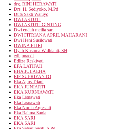
drg. RINI HERAWATI
Drs. H. Sediyoko, M.Pd
Duta Sakti Waluyo
DWI ASTUTI
DWI ASTUTI GINTING
Dwi endah meilia sari
DWI FITRIANA APRIL MAHARANI
Dwi Heni Susilowati
DWINA FITRI
Dyah Kusuma Widhianti, SH
edi junaedi
Edliza Reskiyati
EFA LATIFAH
EHA JULAEHA
EIF SUPRIYANTO
Eka Agus Triani
EKA JUNIARTI
EKA KURNIAWATI
Eka Lisnawati
Eka Lisnawati
Eka Nurlia Agresiati
Eka Rahma Sania
EKA SARI
EKA SARI
Eka Setianingsih, S.Pd