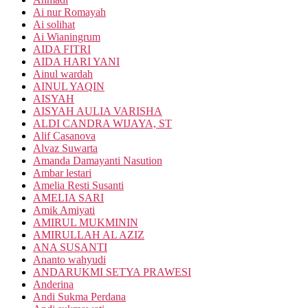
Ai nur Romayah
Ai solihat
Ai Wianingrum
AIDA FITRI
AIDA HARI YANI
Ainul wardah
AINUL YAQIN
AISYAH
AISYAH AULIA VARISHA
ALDI CANDRA WIJAYA, ST
Alif Casanova
Alvaz Suwarta
Amanda Damayanti Nasution
Ambar lestari
Amelia Resti Susanti
AMELIA SARI
Amik Amiyati
AMIRUL MUKMININ
AMIRULLAH AL AZIZ
ANA SUSANTI
Ananto wahyudi
ANDARUKMI SETYA PRAWESI
Anderina
Andi Sukma Perdana