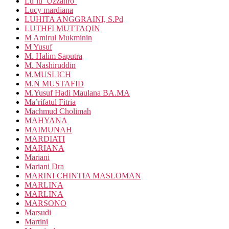
Lu’lu’ Uzzahro’
Lucy mardiana
LUHITA ANGGRAINI, S.Pd
LUTHFI MUTTAQIN
M Amirul Mukminin
M Yusuf
M. Halim Saputra
M. Nashiruddin
M.MUSLICH
M.N MUSTAFID
M.Yusuf Hadi Maulana BA.MA
Ma’rifatul Fitria
Machmud Cholimah
MAHYANA
MAIMUNAH
MARDIATI
MARIANA
Mariani
Mariani Dra
MARINI CHINTIA MASLOMAN
MARLINA
MARLINA
MARSONO
Marsudi
Martini