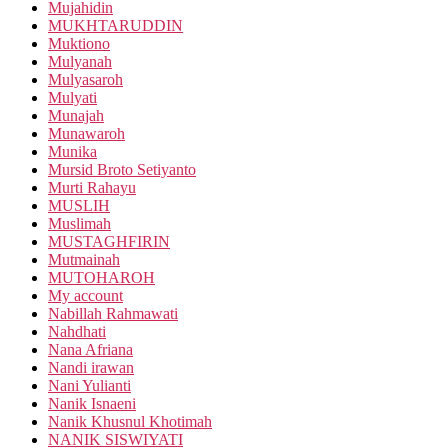
Mujahidin
MUKHTARUDDIN
Muktiono
Mulyanah
Mulyasaroh
Mulyati
Munajah
Munawaroh
Munika
Mursid Broto Setiyanto
Murti Rahayu
MUSLIH
Muslimah
MUSTAGHFIRIN
Mutmainah
MUTOHAROH
My account
Nabillah Rahmawati
Nahdhati
Nana Afriana
Nandi irawan
Nani Yulianti
Nanik Isnaeni
Nanik Khusnul Khotimah
NANIK SISWIYATI