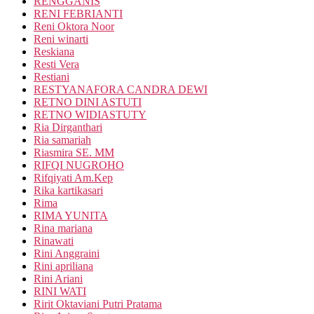
RENGGANIS
RENI FEBRIANTI
Reni Oktora Noor
Reni winarti
Reskiana
Resti Vera
Restiani
RESTYANAFORA CANDRA DEWI
RETNO DINI ASTUTI
RETNO WIDIASTUTY
Ria Dirganthari
Ria samariah
Riasmira SE. MM
RIFQI NUGROHO
Rifqiyati Am.Kep
Rika kartikasari
Rima
RIMA YUNITA
Rina mariana
Rinawati
Rini Anggraini
Rini apriliana
Rini Ariani
RINI WATI
Ririt Oktaviani Putri Pratama