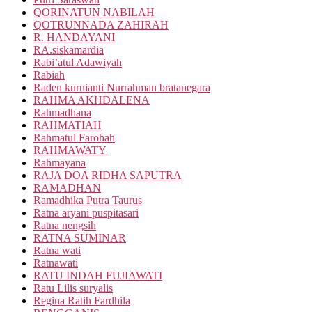
QORINATUN NABILAH
QOTRUNNADA ZAHIRAH
R. HANDAYANI
RA.siskamardia
Rabi’atul Adawiyah
Rabiah
Raden kurnianti Nurrahman bratanegara
RAHMA AKHDALENA
Rahmadhana
RAHMATIAH
Rahmatul Farohah
RAHMAWATY
Rahmayana
RAJA DOA RIDHA SAPUTRA
RAMADHAN
Ramadhika Putra Taurus
Ratna aryani puspitasari
Ratna nengsih
RATNA SUMINAR
Ratna wati
Ratnawati
RATU INDAH FUJIAWATI
Ratu Lilis suryalis
Regina Ratih Fardhila