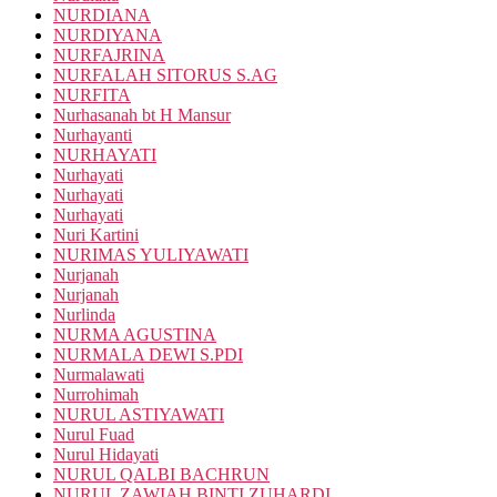
NURDIANA
NURDIYANA
NURFAJRINA
NURFALAH SITORUS S.AG
NURFITA
Nurhasanah bt H Mansur
Nurhayanti
NURHAYATI
Nurhayati
Nurhayati
Nurhayati
Nuri Kartini
NURIMAS YULIYAWATI
Nurjanah
Nurjanah
Nurlinda
NURMA AGUSTINA
NURMALA DEWI S.PDI
Nurmalawati
Nurrohimah
NURUL ASTIYAWATI
Nurul Fuad
Nurul Hidayati
NURUL QALBI BACHRUN
NURUL ZAWIAH BINTI ZUHARDI