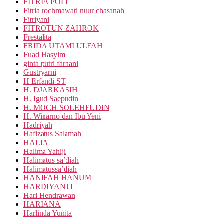
FITRIA POLI
Fitria rochmawati nuur chasanah
Fitriyani
FITROTUN ZAHROK
Frestalita
FRIDA UTAMI ULFAH
Fuad Hasyim
ginta putri farhani
Gustryarni
H Erfandi ST
H. DJARKASIH
H. Igud Saepudin
H. MOCH SOLEHFUDIN
H. Winarno dan Ibu Yeni
Hadriyah
Hafizatus Salamah
HALIA
Halima Yahiji
Halimatus sa’diah
Halimatussa’diah
HANIFAH HANUM
HARDIYANTI
Hari Hendrawan
HARIANA
Harlinda Yunita