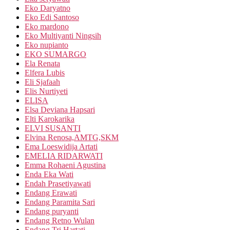
Eko Daryatno
Eko Edi Santoso
Eko mardono
Eko Multiyanti Ningsih
Eko nupianto
EKO SUMARGO
Ela Renata
Elfera Lubis
Eli Sjafaah
Elis Nurtiyeti
ELISA
Elsa Deviana Hapsari
Elti Karokarika
ELVI SUSANTI
Elvina Renosa,AMTG,SKM
Ema Loeswidija Artati
EMELIA RIDARWATI
Emma Rohaeni Agustina
Enda Eka Wati
Endah Prasetiyawati
Endang Erawati
Endang Paramita Sari
Endang puryanti
Endang Retno Wulan
Endang Tri Hartati