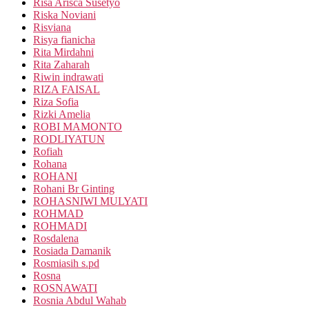
Risa Arisca Susetyo
Riska Noviani
Risviana
Risya fianicha
Rita Mirdahni
Rita Zaharah
Riwin indrawati
RIZA FAISAL
Riza Sofia
Rizki Amelia
ROBI MAMONTO
RODLIYATUN
Rofiah
Rohana
ROHANI
Rohani Br Ginting
ROHASNIWI MULYATI
ROHMAD
ROHMADI
Rosdalena
Rosiada Damanik
Rosmiasih s.pd
Rosna
ROSNAWATI
Rosnia Abdul Wahab