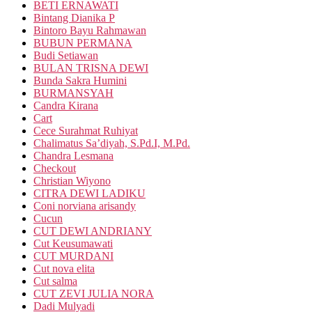
BETI ERNAWATI
Bintang Dianika P
Bintoro Bayu Rahmawan
BUBUN PERMANA
Budi Setiawan
BULAN TRISNA DEWI
Bunda Sakra Humini
BURMANSYAH
Candra Kirana
Cart
Cece Surahmat Ruhiyat
Chalimatus Sa’diyah, S.Pd.I, M.Pd.
Chandra Lesmana
Checkout
Christian Wiyono
CITRA DEWI LADIKU
Coni norviana arisandy
Cucun
CUT DEWI ANDRIANY
Cut Keusumawati
CUT MURDANI
Cut nova elita
Cut salma
CUT ZEVI JULIA NORA
Dadi Mulyadi