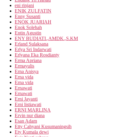
eni rinjani
ENIK ZULFATIN
Enny Susanti
ENOK JUARIAH
Enok Solehah
Entin Agustin
ENY BUDIATI.,AMDK.,S.KM
Erland Sulaksana
Erlya Sri Indarwati
Erlyana Eka Rosdianty
Erma Apriana
Ermayulis
Erna Anisya
Erna vida
Erna vida
Ernawati
Ernawati
Erni Jayanti
Erni listiawati
ERNI MARLINA
Ervin nur diana
Esan Adam
Etty Cahyani Kusumaningsih
Ety Kumala dewi