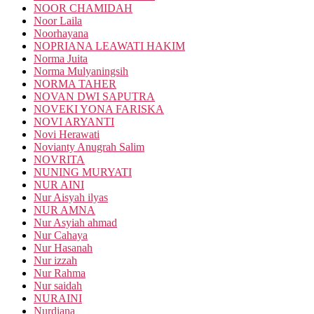
NOOR CHAMIDAH
Noor Laila
Noorhayana
NOPRIANA LEAWATI HAKIM
Norma Juita
Norma Mulyaningsih
NORMA TAHER
NOVAN DWI SAPUTRA
NOVEKI YONA FARISKA
NOVI ARYANTI
Novi Herawati
Novianty Anugrah Salim
NOVRITA
NUNING MURYATI
NUR AINI
Nur Aisyah ilyas
NUR AMNA
Nur Asyiah ahmad
Nur Cahaya
Nur Hasanah
Nur izzah
Nur Rahma
Nur saidah
NURAINI
Nurdiana