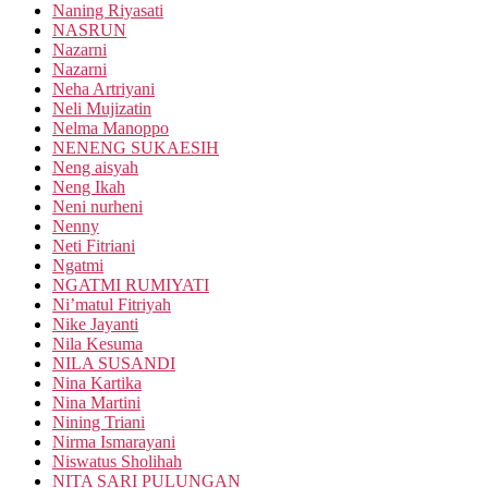
Naning Riyasati
NASRUN
Nazarni
Nazarni
Neha Artriyani
Neli Mujizatin
Nelma Manoppo
NENENG SUKAESIH
Neng aisyah
Neng Ikah
Neni nurheni
Nenny
Neti Fitriani
Ngatmi
NGATMI RUMIYATI
Ni’matul Fitriyah
Nike Jayanti
Nila Kesuma
NILA SUSANDI
Nina Kartika
Nina Martini
Nining Triani
Nirma Ismarayani
Niswatus Sholihah
NITA SARI PULUNGAN