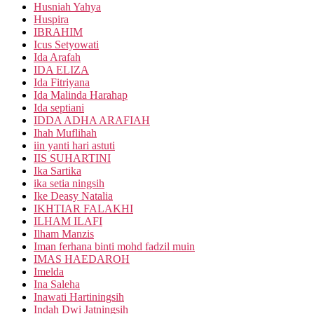
Husniah Yahya
Huspira
IBRAHIM
Icus Setyowati
Ida Arafah
IDA ELIZA
Ida Fitriyana
Ida Malinda Harahap
Ida septiani
IDDA ADHA ARAFIAH
Ihah Muflihah
iin yanti hari astuti
IIS SUHARTINI
Ika Sartika
ika setia ningsih
Ike Deasy Natalia
IKHTIAR FALAKHI
ILHAM ILAFI
Ilham Manzis
Iman ferhana binti mohd fadzil muin
IMAS HAEDAROH
Imelda
Ina Saleha
Inawati Hartiningsih
Indah Dwi Jatningsih