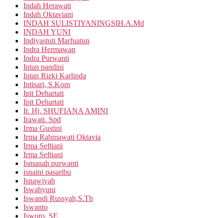
Indah Herawati
Indah Oktaviani
INDAH SULISTIYANINGSIH.A.Md
INDAH YUNI
Indiyastuti Marfuatun
Indra Hermawan
Indra Purwanti
Intan pandini
Intan Rizki Karlinda
Intisari, S.Kom
Ipit Dehartati
Ipit Dehartati
Ir. Hj. SHUFIANA AMINI
Irawati. Spd
Irma Gustini
Irma Rahmawati Oktavia
Irma Seftiani
Irma Seftiani
Ismanah purwanti
isnaini pasaribu
Isnawiyah
Iswahyuni
Iswandi Russyah,S.Th
Iswanto
Isworo, SE