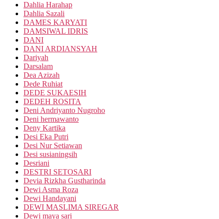
Dahlia Harahap
Dahlia Sazali
DAMES KARYATI
DAMSIWAL IDRIS
DANI
DANI ARDIANSYAH
Dariyah
Darsalam
Dea Azizah
Dede Ruhiat
DEDE SUKAESIH
DEDEH ROSITA
Deni Andriyanto Nugroho
Deni hermawanto
Deny Kartika
Desi Eka Putri
Desi Nur Setiawan
Desi susianingsih
Desriani
DESTRI SETOSARI
Devia Rizkha Gustharinda
Dewi Asma Roza
Dewi Handayani
DEWI MASLIMA SIREGAR
Dewi maya sari