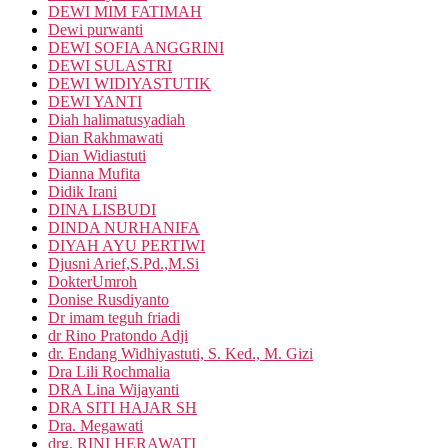
DEWI MIM FATIMAH
Dewi purwanti
DEWI SOFIA ANGGRINI
DEWI SULASTRI
DEWI WIDIYASTUTIK
DEWI YANTI
Diah halimatusyadiah
Dian Rakhmawati
Dian Widiastuti
Dianna Mufita
Didik Irani
DINA LISBUDI
DINDA NURHANIFA
DIYAH AYU PERTIWI
Djusni Arief,S.Pd.,M.Si
DokterUmroh
Donise Rusdiyanto
Dr imam teguh friadi
dr Rino Pratondo Adji
dr. Endang Widhiyastuti, S. Ked., M. Gizi
Dra Lili Rochmalia
DRA Lina Wijayanti
DRA SITI HAJAR SH
Dra. Megawati
drg. RINI HERAWATI