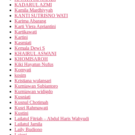
KADARUL AZMI
Kamila Mardhiyyah
KANTI SUTRISNO WATI
Karima Abarang
Karti Viera Apriantini
Kartikawati
Kartini
Kasmiati
Kemala Dewi S
KHAIRUL ASWANI
KHOMISAROH
Kiki Hayatun Nufus
Komyati
kosim
Kristiana wulansari
Kurniawan Subiantoro
Kurniawan widigdo
Kusniati
Kusnul Chotimah
Kusri Rahmawati
Kustini
Lailatul Fitriah – Abdul Haris Wahyudi
Lailatul Jamila
Laily Budiono
Lajuni