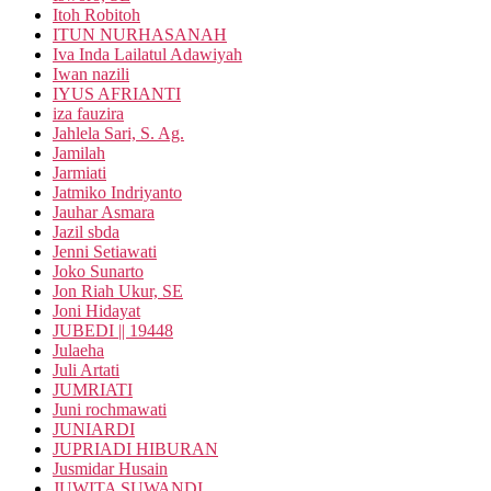
Itoh Robitoh
ITUN NURHASANAH
Iva Inda Lailatul Adawiyah
Iwan nazili
IYUS AFRIANTI
iza fauzira
Jahlela Sari, S. Ag.
Jamilah
Jarmiati
Jatmiko Indriyanto
Jauhar Asmara
Jazil sbda
Jenni Setiawati
Joko Sunarto
Jon Riah Ukur, SE
Joni Hidayat
JUBEDI || 19448
Julaeha
Juli Artati
JUMRIATI
Juni rochmawati
JUNIARDI
JUPRIADI HIBURAN
Jusmidar Husain
JUWITA SUWANDI