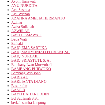
Ayong lianawati
AYU NURDITA
Ayu Sasmita
Ayu Wianah
AZAHRA AMELIA HERMANTO
Azimar
Aziza Sulfanah
AZWIR AR
BA’UT ISMAWATI
Bada Wati
Baihaki
BAIQ EMA SARTIKA
BAIQ MAHYUNIATI FITRIANI, SH
BAIQ NURLAILI
BAIQ SRIASTUTI, S. Ag
Bambang Iwan Murwohadi
BAMBANG PURWOKO
Bambang Wibisono
BARIZAL
BARLIANTA DJANO
Basa rudin
BASO B
BAYU BAHARUDDIN
Bd Sutrianah S.ST
berkah samira lampung