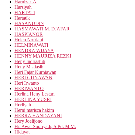
Harnizar. A
Harsiyah
HARTATI
Hartatik
HASANUDIN
HASMAWATI M. DJAFAR
HASPIANOR
Helen Nofriani
HELMINAWATI
HENDRA WIJAYA
HENNY MAURIZA REZKI
Heny Indriastuti
Heny Mistiasih
Heri Fajar Kurniawan
HERI GUNAWAN
Heri Irwanto
HERIWANTO
Herlina Heny Lestari
HERLINA YUSRI
Herliyah
Herni marisca hakim
HERRA HANDAYANI
Hery Joelijono
Hi. Awal Supriyadi, S.Pd. M.M.
Hidayat