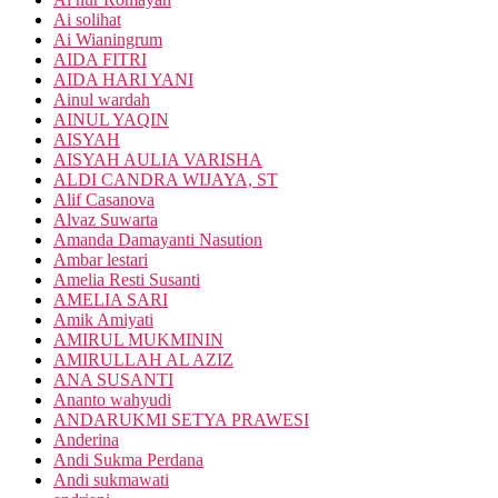
Ai solihat
Ai Wianingrum
AIDA FITRI
AIDA HARI YANI
Ainul wardah
AINUL YAQIN
AISYAH
AISYAH AULIA VARISHA
ALDI CANDRA WIJAYA, ST
Alif Casanova
Alvaz Suwarta
Amanda Damayanti Nasution
Ambar lestari
Amelia Resti Susanti
AMELIA SARI
Amik Amiyati
AMIRUL MUKMININ
AMIRULLAH AL AZIZ
ANA SUSANTI
Ananto wahyudi
ANDARUKMI SETYA PRAWESI
Anderina
Andi Sukma Perdana
Andi sukmawati