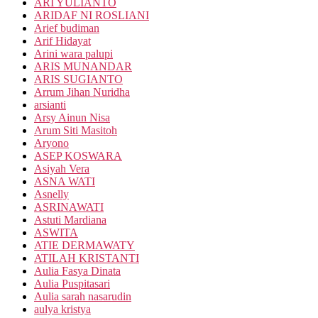
ARI YULIANTO
ARIDAF NI ROSLIANI
Arief budiman
Arif Hidayat
Arini wara palupi
ARIS MUNANDAR
ARIS SUGIANTO
Arrum Jihan Nuridha
arsianti
Arsy Ainun Nisa
Arum Siti Masitoh
Aryono
ASEP KOSWARA
Asiyah Vera
ASNA WATI
Asnelly
ASRINAWATI
Astuti Mardiana
ASWITA
ATIE DERMAWATY
ATILAH KRISTANTI
Aulia Fasya Dinata
Aulia Puspitasari
Aulia sarah nasarudin
aulya kristya