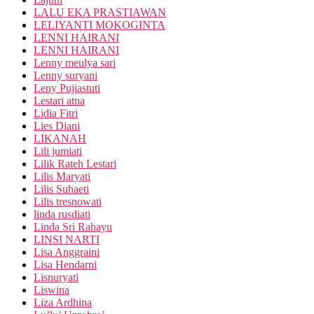
LALU EKA PRASTIAWAN
LELIYANTI MOKOGINTA
LENNI HAIRANI
LENNI HAIRANI
Lenny meulya sari
Lenny suryani
Leny Pujiastuti
Lestari atna
Lidia Fitri
Lies Diani
LIKANAH
Lili jumiati
Lilik Rateh Lestari
Lilis Maryati
Lilis Suhaeti
Lilis tresnowati
linda rusdiati
Linda Sri Rahayu
LINSI NARTI
Lisa Anggraini
Lisa Hendarni
Lisnuryati
Liswina
Liza Ardhina