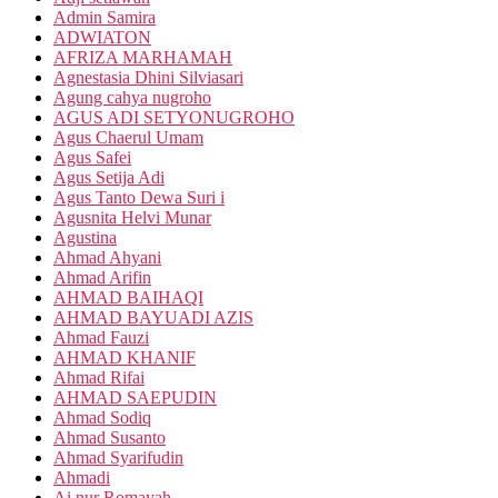
Admin Samira
ADWIATON
AFRIZA MARHAMAH
Agnestasia Dhini Silviasari
Agung cahya nugroho
AGUS ADI SETYONUGROHO
Agus Chaerul Umam
Agus Safei
Agus Setija Adi
Agus Tanto Dewa Suri i
Agusnita Helvi Munar
Agustina
Ahmad Ahyani
Ahmad Arifin
AHMAD BAIHAQI
AHMAD BAYUADI AZIS
Ahmad Fauzi
AHMAD KHANIF
Ahmad Rifai
AHMAD SAEPUDIN
Ahmad Sodiq
Ahmad Susanto
Ahmad Syarifudin
Ahmadi
Ai nur Romayah