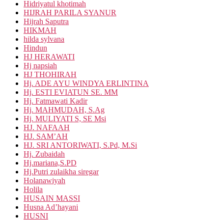
Hidriyatul khotimah
HIJRAH PARILA SYANUR
Hijrah Saputra
HIKMAH
hilda sylvana
Hindun
HJ HERAWATI
Hj napsiah
HJ THOHIRAH
Hj. ADE AYU WINDYA ERLINTINA
Hj. ESTI EVIATUN SE. MM
Hj. Fatmawati Kadir
Hj. MAHMUDAH, S.Ag
Hj. MULIYATI S, SE Msi
HJ. NAFAAH
HJ. SAM’AH
HJ. SRI ANTORIWATI, S.Pd, M.Si
Hj. Zubaidah
Hj.mariana,S.PD
Hj.Putri zulaikha siregar
Holanawiyah
Holila
HUSAIN MASSI
Husna Ad’hayani
HUSNI