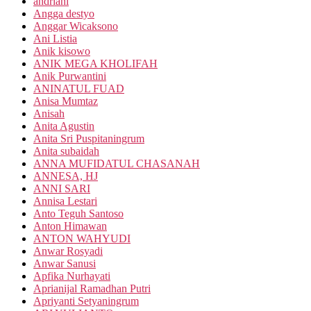
andriani
Angga destyo
Anggar Wicaksono
Ani Listia
Anik kisowo
ANIK MEGA KHOLIFAH
Anik Purwantini
ANINATUL FUAD
Anisa Mumtaz
Anisah
Anita Agustin
Anita Sri Puspitaningrum
Anita subaidah
ANNA MUFIDATUL CHASANAH
ANNESA, HJ
ANNI SARI
Annisa Lestari
Anto Teguh Santoso
Anton Himawan
ANTON WAHYUDI
Anwar Rosyadi
Anwar Sanusi
Apfika Nurhayati
Aprianijal Ramadhan Putri
Apriyanti Setyaningrum