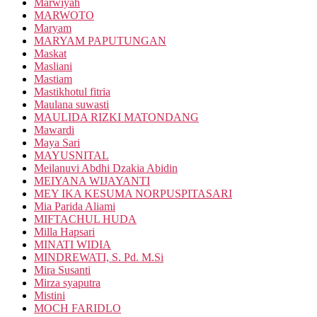
Marwiyah
MARWOTO
Maryam
MARYAM PAPUTUNGAN
Maskat
Masliani
Mastiam
Mastikhotul fitria
Maulana suwasti
MAULIDA RIZKI MATONDANG
Mawardi
Maya Sari
MAYUSNITAL
Meilanuvi Abdhi Dzakia Abidin
MEIYANA WIJAYANTI
MEY IKA KESUMA NORPUSPITASARI
Mia Parida Aliami
MIFTACHUL HUDA
Milla Hapsari
MINATI WIDIA
MINDREWATI, S. Pd. M.Si
Mira Susanti
Mirza syaputra
Mistini
MOCH FARIDLO