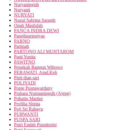
Nuryaningsih
Nuryanti
NURYATI
Nuzul Sabrina Saragih
Opah Masfufah
PANCA INDRA DEWI
Panglipuringtyas
PARNO
Partinah
PARTONO ALI MUHTAROM
Pasti Yunita
PAWITNO
Pengkuh Bangun Wibowo
PERAWATI, Amd.Keb
Pipit dian sari
POLIYADI
Popie Puspawardany
Prahara Nurmaningsih (Ajeng)
Prihatin Martini
Profilia Shinta
Puji Sri Rahayu
PURWANTI
PUSPA SARI
Putri Endah Puspitorini
Putri Saraswati