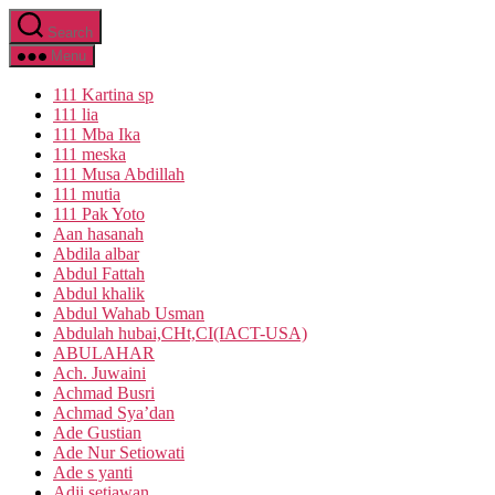
Skip
Search
to
the
Menu
content
111 Kartina sp
111 lia
111 Mba Ika
111 meska
111 Musa Abdillah
111 mutia
111 Pak Yoto
Aan hasanah
Abdila albar
Abdul Fattah
Abdul khalik
Abdul Wahab Usman
Abdulah hubai,CHt,CI(IACT-USA)
ABULAHAR
Ach. Juwaini
Achmad Busri
Achmad Sya’dan
Ade Gustian
Ade Nur Setiowati
Ade s yanti
Adji setiawan