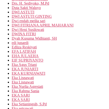
Drs. H. Sediyoko, M.Pd
Duta Sakti Waluyo
DWI ASTUTI
DWI ASTUTI GINTING
Dwi endah meilia sari
DWI FITRIANA APRIL MAHARANI
Dwi Heni Susilowati
DWINA FITRI
Dyah Kusuma Widhianti, SH
edi junaedi
Edliza Reskiyati
EFA LATIFAH
EHA JULAEHA
EIF SUPRIYANTO
Eka Agus Triani
EKA JUNIARTI
EKA KURNIAWATI
Eka Lisnawati
Eka Lisnawati
Eka Nurlia Agresiati
Eka Rahma Sania
EKA SARI
EKA SARI
Eka Setianingsih, S.Pd
Eka setyawati