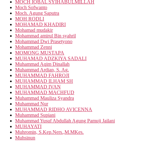
MOCH IQBAL SYIHABULMILLAH
Moch Sofwanto
Moch. Agung Saputra
MOH RODLI
MOHAMAD KHADIRI
Mohamad mudakir
Mohammad amirul Bin syahril
Mohammad Dwi Prasetyono
Mohammad Zenni
MOMONG MUSTAPA
MUHAMAD ADZKIYA SADALI
Muhammad Aqim Dinallah
Muhammad Ardian, S. Ag.
MUHAMMAD FAHROJI
MUHAMMAD ILHAM SH
MUHAMMAD IVAN
MUHAMMAD MACHFUD
Muhammad Mauliza Syandra
Muhammad Nur
MUHAMMAD RIDHO AVICENNA
Muhammad Supiani
Muhammad Yusuf Abdullah Agung Pamuji Jailani
MUHAYATI
Muhromin, S.Kep.Ners.,M.MKes.
Muhsinun