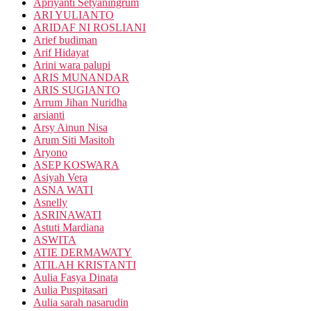
Apriyanti Setyaningrum
ARI YULIANTO
ARIDAF NI ROSLIANI
Arief budiman
Arif Hidayat
Arini wara palupi
ARIS MUNANDAR
ARIS SUGIANTO
Arrum Jihan Nuridha
arsianti
Arsy Ainun Nisa
Arum Siti Masitoh
Aryono
ASEP KOSWARA
Asiyah Vera
ASNA WATI
Asnelly
ASRINAWATI
Astuti Mardiana
ASWITA
ATIE DERMAWATY
ATILAH KRISTANTI
Aulia Fasya Dinata
Aulia Puspitasari
Aulia sarah nasarudin