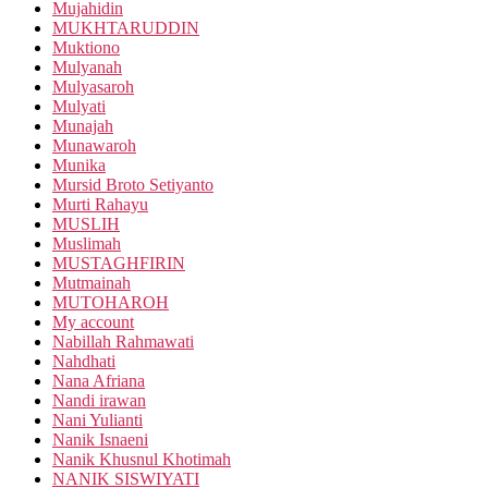
Mujahidin
MUKHTARUDDIN
Muktiono
Mulyanah
Mulyasaroh
Mulyati
Munajah
Munawaroh
Munika
Mursid Broto Setiyanto
Murti Rahayu
MUSLIH
Muslimah
MUSTAGHFIRIN
Mutmainah
MUTOHAROH
My account
Nabillah Rahmawati
Nahdhati
Nana Afriana
Nandi irawan
Nani Yulianti
Nanik Isnaeni
Nanik Khusnul Khotimah
NANIK SISWIYATI