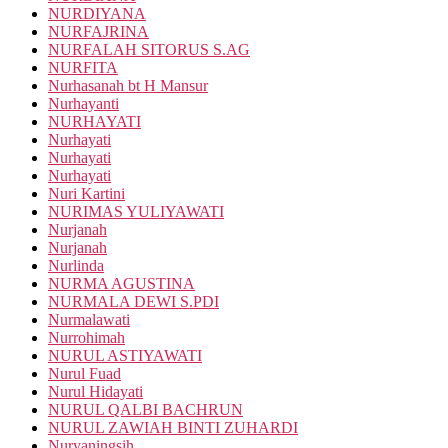
NURDIYANA
NURFAJRINA
NURFALAH SITORUS S.AG
NURFITA
Nurhasanah bt H Mansur
Nurhayanti
NURHAYATI
Nurhayati
Nurhayati
Nurhayati
Nuri Kartini
NURIMAS YULIYAWATI
Nurjanah
Nurjanah
Nurlinda
NURMA AGUSTINA
NURMALA DEWI S.PDI
Nurmalawati
Nurrohimah
NURUL ASTIYAWATI
Nurul Fuad
Nurul Hidayati
NURUL QALBI BACHRUN
NURUL ZAWIAH BINTI ZUHARDI
Nuryaningsih