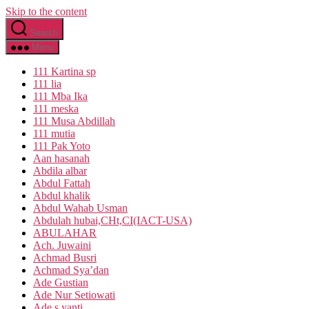
Skip to the content
Search
Menu
111 Kartina sp
111 lia
111 Mba Ika
111 meska
111 Musa Abdillah
111 mutia
111 Pak Yoto
Aan hasanah
Abdila albar
Abdul Fattah
Abdul khalik
Abdul Wahab Usman
Abdulah hubai,CHt,CI(IACT-USA)
ABULAHAR
Ach. Juwaini
Achmad Busri
Achmad Sya’dan
Ade Gustian
Ade Nur Setiowati
Ade s yanti