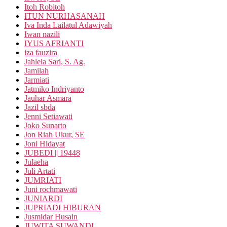
Itoh Robitoh
ITUN NURHASANAH
Iva Inda Lailatul Adawiyah
Iwan nazili
IYUS AFRIANTI
iza fauzira
Jahlela Sari, S. Ag.
Jamilah
Jarmiati
Jatmiko Indriyanto
Jauhar Asmara
Jazil sbda
Jenni Setiawati
Joko Sunarto
Jon Riah Ukur, SE
Joni Hidayat
JUBEDI || 19448
Julaeha
Juli Artati
JUMRIATI
Juni rochmawati
JUNIARDI
JUPRIADI HIBURAN
Jusmidar Husain
JUWITA SUWANDI