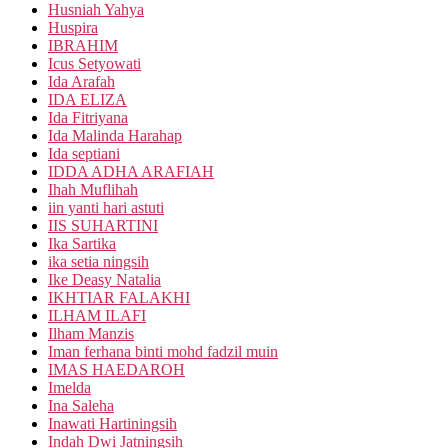
Husniah Yahya
Huspira
IBRAHIM
Icus Setyowati
Ida Arafah
IDA ELIZA
Ida Fitriyana
Ida Malinda Harahap
Ida septiani
IDDA ADHA ARAFIAH
Ihah Muflihah
iin yanti hari astuti
IIS SUHARTINI
Ika Sartika
ika setia ningsih
Ike Deasy Natalia
IKHTIAR FALAKHI
ILHAM ILAFI
Ilham Manzis
Iman ferhana binti mohd fadzil muin
IMAS HAEDAROH
Imelda
Ina Saleha
Inawati Hartiningsih
Indah Dwi Jatningsih