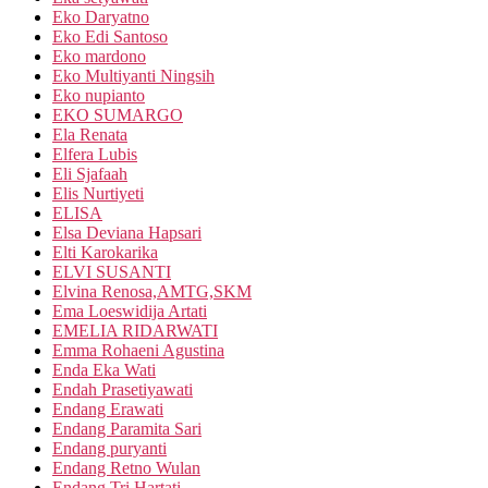
Eko Daryatno
Eko Edi Santoso
Eko mardono
Eko Multiyanti Ningsih
Eko nupianto
EKO SUMARGO
Ela Renata
Elfera Lubis
Eli Sjafaah
Elis Nurtiyeti
ELISA
Elsa Deviana Hapsari
Elti Karokarika
ELVI SUSANTI
Elvina Renosa,AMTG,SKM
Ema Loeswidija Artati
EMELIA RIDARWATI
Emma Rohaeni Agustina
Enda Eka Wati
Endah Prasetiyawati
Endang Erawati
Endang Paramita Sari
Endang puryanti
Endang Retno Wulan
Endang Tri Hartati