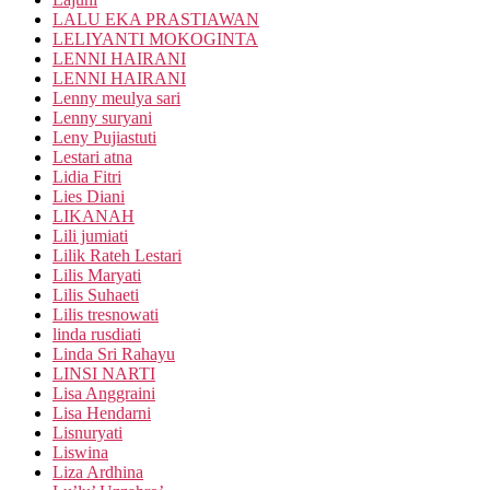
LALU EKA PRASTIAWAN
LELIYANTI MOKOGINTA
LENNI HAIRANI
LENNI HAIRANI
Lenny meulya sari
Lenny suryani
Leny Pujiastuti
Lestari atna
Lidia Fitri
Lies Diani
LIKANAH
Lili jumiati
Lilik Rateh Lestari
Lilis Maryati
Lilis Suhaeti
Lilis tresnowati
linda rusdiati
Linda Sri Rahayu
LINSI NARTI
Lisa Anggraini
Lisa Hendarni
Lisnuryati
Liswina
Liza Ardhina