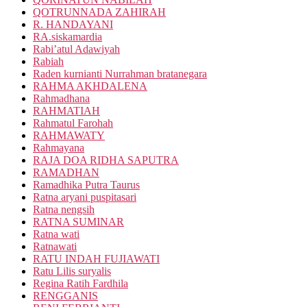
QOTRUNNADA ZAHIRAH
R. HANDAYANI
RA.siskamardia
Rabi’atul Adawiyah
Rabiah
Raden kurnianti Nurrahman bratanegara
RAHMA AKHDALENA
Rahmadhana
RAHMATIAH
Rahmatul Farohah
RAHMAWATY
Rahmayana
RAJA DOA RIDHA SAPUTRA
RAMADHAN
Ramadhika Putra Taurus
Ratna aryani puspitasari
Ratna nengsih
RATNA SUMINAR
Ratna wati
Ratnawati
RATU INDAH FUJIAWATI
Ratu Lilis suryalis
Regina Ratih Fardhila
RENGGANIS