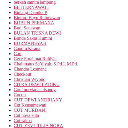
berkah samira lampung
BETI ERNAWATI
Bintang Dianika P
Bintoro Bayu Rahmawan
BUBUN PERMANA
Budi Setiawan
BULAN TRISNA DEWI
Bunda Sakra Humini
BURMANSYAH
Candra Kirana
Cart
Cece Surahmat Ruhiyat
Chalimatus Sa’diyah, S.Pd.I, M.Pd.
Chandra Lesmana
Checkout
Christian Wiyono
CITRA DEWI LADIKU
Coni norviana arisandy
Cucun
CUT DEWI ANDRIANY
Cut Keusumawati
CUT MURDANI
Cut nova elita
Cut salma
CUT ZEVI JULIA NORA