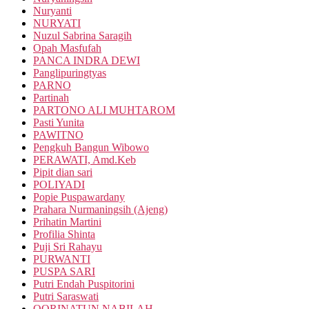
Nuryanti
NURYATI
Nuzul Sabrina Saragih
Opah Masfufah
PANCA INDRA DEWI
Panglipuringtyas
PARNO
Partinah
PARTONO ALI MUHTAROM
Pasti Yunita
PAWITNO
Pengkuh Bangun Wibowo
PERAWATI, Amd.Keb
Pipit dian sari
POLIYADI
Popie Puspawardany
Prahara Nurmaningsih (Ajeng)
Prihatin Martini
Profilia Shinta
Puji Sri Rahayu
PURWANTI
PUSPA SARI
Putri Endah Puspitorini
Putri Saraswati
QORINATUN NABILAH