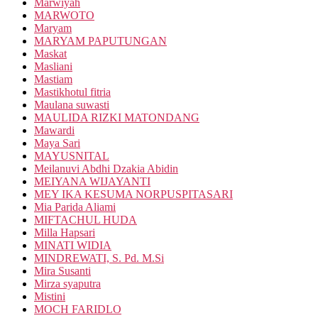
Marwiyah
MARWOTO
Maryam
MARYAM PAPUTUNGAN
Maskat
Masliani
Mastiam
Mastikhotul fitria
Maulana suwasti
MAULIDA RIZKI MATONDANG
Mawardi
Maya Sari
MAYUSNITAL
Meilanuvi Abdhi Dzakia Abidin
MEIYANA WIJAYANTI
MEY IKA KESUMA NORPUSPITASARI
Mia Parida Aliami
MIFTACHUL HUDA
Milla Hapsari
MINATI WIDIA
MINDREWATI, S. Pd. M.Si
Mira Susanti
Mirza syaputra
Mistini
MOCH FARIDLO