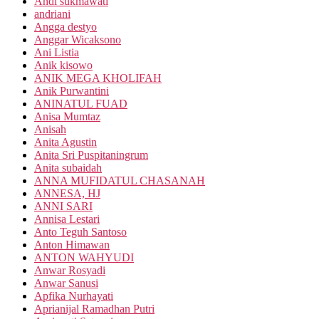
Andi sukmawati
andriani
Angga destyo
Anggar Wicaksono
Ani Listia
Anik kisowo
ANIK MEGA KHOLIFAH
Anik Purwantini
ANINATUL FUAD
Anisa Mumtaz
Anisah
Anita Agustin
Anita Sri Puspitaningrum
Anita subaidah
ANNA MUFIDATUL CHASANAH
ANNESA, HJ
ANNI SARI
Annisa Lestari
Anto Teguh Santoso
Anton Himawan
ANTON WAHYUDI
Anwar Rosyadi
Anwar Sanusi
Apfika Nurhayati
Aprianijal Ramadhan Putri