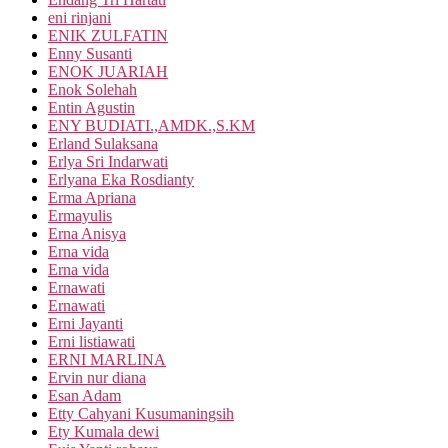
eni rinjani
ENIK ZULFATIN
Enny Susanti
ENOK JUARIAH
Enok Solehah
Entin Agustin
ENY BUDIATI.,AMDK.,S.KM
Erland Sulaksana
Erlya Sri Indarwati
Erlyana Eka Rosdianty
Erma Apriana
Ermayulis
Erna Anisya
Erna vida
Erna vida
Ernawati
Ernawati
Erni Jayanti
Erni listiawati
ERNI MARLINA
Ervin nur diana
Esan Adam
Etty Cahyani Kusumaningsih
Ety Kumala dewi