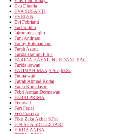
Euis Yanti rohaya
Eva Dinaria
EVA SUSANTI
EVELYN
Evi Febrianti
Fachruddin
fajrun mustaqim
Fani Andriani
Fanny Rahmadhani
Farah Azaria
Farida Hanum Fitria
FARIDA HAYATI NURDANI, SAG
Farida irawati
FATIMAH MZA,S.Sos,M.Sc
Fatma wati
Fatrah Ahmad Kodai
Faula Komalasari
Febri Arman Dermawan
FEBRI PRIMA
Ferawati
Feri Ferial
Feri Prasetyo
Fikri Zaka Akbar S.Psi
FINISHA SRI LESTARI
FIRDA ANISA