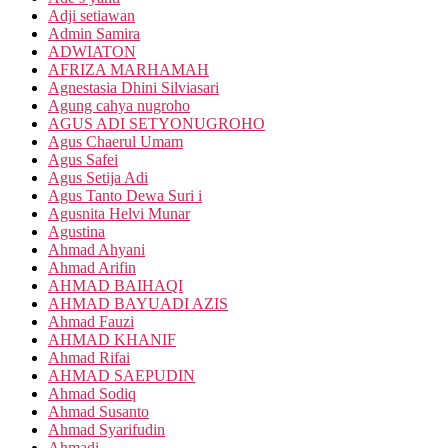
Adji setiawan
Admin Samira
ADWIATON
AFRIZA MARHAMAH
Agnestasia Dhini Silviasari
Agung cahya nugroho
AGUS ADI SETYONUGROHO
Agus Chaerul Umam
Agus Safei
Agus Setija Adi
Agus Tanto Dewa Suri i
Agusnita Helvi Munar
Agustina
Ahmad Ahyani
Ahmad Arifin
AHMAD BAIHAQI
AHMAD BAYUADI AZIS
Ahmad Fauzi
AHMAD KHANIF
Ahmad Rifai
AHMAD SAEPUDIN
Ahmad Sodiq
Ahmad Susanto
Ahmad Syarifudin
Ahmadi