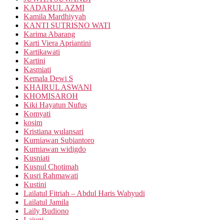
KADARUL AZMI
Kamila Mardhiyyah
KANTI SUTRISNO WATI
Karima Abarang
Karti Viera Apriantini
Kartikawati
Kartini
Kasmiati
Kemala Dewi S
KHAIRUL ASWANI
KHOMISAROH
Kiki Hayatun Nufus
Komyati
kosim
Kristiana wulansari
Kurniawan Subiantoro
Kurniawan widigdo
Kusniati
Kusnul Chotimah
Kusri Rahmawati
Kustini
Lailatul Fitriah – Abdul Haris Wahyudi
Lailatul Jamila
Laily Budiono
Lajuni