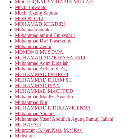
MOCH IQBAL SYIHABULMILLAH
Moch Sofwanto
Moch. Agung Saputra
MOH RODLI
MOHAMAD KHADIRI
Mohamad mudakir
Mohammad amirul Bin syahril
Mohammad Dwi Prasetyono
Mohammad Zenni
MOMONG MUSTAPA
MUHAMAD ADZKIYA SADALI
Muhammad Aqim Dinallah
Muhammad Ardian, S. Ag.
MUHAMMAD FAHROJI
MUHAMMAD ILHAM SH
MUHAMMAD IVAN
MUHAMMAD MACHFUD
Muhammad Mauliza Syandra
Muhammad Nur
MUHAMMAD RIDHO AVICENNA
Muhammad Supiani
Muhammad Yusuf Abdullah Agung Pamuji Jailani
MUHAYATI
Muhromin, S.Kep.Ners.,M.MKes.
Muhsinun