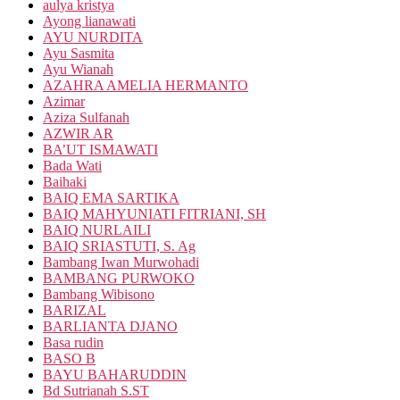
aulya kristya
Ayong lianawati
AYU NURDITA
Ayu Sasmita
Ayu Wianah
AZAHRA AMELIA HERMANTO
Azimar
Aziza Sulfanah
AZWIR AR
BA’UT ISMAWATI
Bada Wati
Baihaki
BAIQ EMA SARTIKA
BAIQ MAHYUNIATI FITRIANI, SH
BAIQ NURLAILI
BAIQ SRIASTUTI, S. Ag
Bambang Iwan Murwohadi
BAMBANG PURWOKO
Bambang Wibisono
BARIZAL
BARLIANTA DJANO
Basa rudin
BASO B
BAYU BAHARUDDIN
Bd Sutrianah S.ST