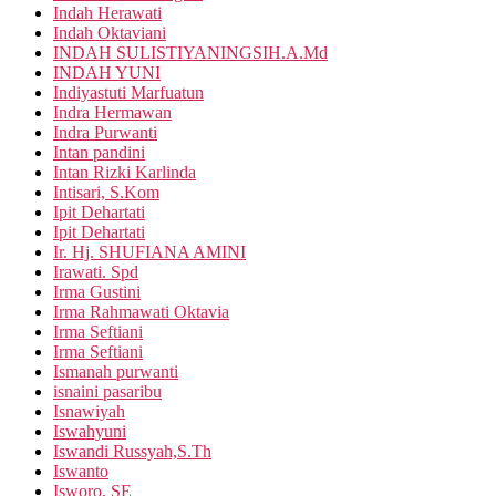
Indah Herawati
Indah Oktaviani
INDAH SULISTIYANINGSIH.A.Md
INDAH YUNI
Indiyastuti Marfuatun
Indra Hermawan
Indra Purwanti
Intan pandini
Intan Rizki Karlinda
Intisari, S.Kom
Ipit Dehartati
Ipit Dehartati
Ir. Hj. SHUFIANA AMINI
Irawati. Spd
Irma Gustini
Irma Rahmawati Oktavia
Irma Seftiani
Irma Seftiani
Ismanah purwanti
isnaini pasaribu
Isnawiyah
Iswahyuni
Iswandi Russyah,S.Th
Iswanto
Isworo, SE