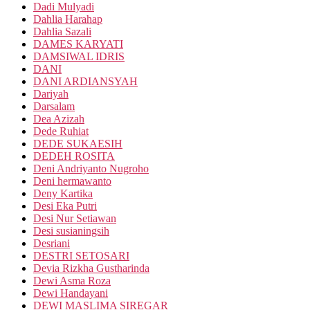
Dadi Mulyadi
Dahlia Harahap
Dahlia Sazali
DAMES KARYATI
DAMSIWAL IDRIS
DANI
DANI ARDIANSYAH
Dariyah
Darsalam
Dea Azizah
Dede Ruhiat
DEDE SUKAESIH
DEDEH ROSITA
Deni Andriyanto Nugroho
Deni hermawanto
Deny Kartika
Desi Eka Putri
Desi Nur Setiawan
Desi susianingsih
Desriani
DESTRI SETOSARI
Devia Rizkha Gustharinda
Dewi Asma Roza
Dewi Handayani
DEWI MASLIMA SIREGAR