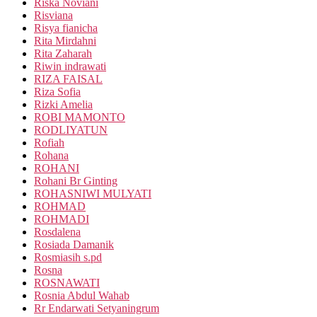
Riska Noviani
Risviana
Risya fianicha
Rita Mirdahni
Rita Zaharah
Riwin indrawati
RIZA FAISAL
Riza Sofia
Rizki Amelia
ROBI MAMONTO
RODLIYATUN
Rofiah
Rohana
ROHANI
Rohani Br Ginting
ROHASNIWI MULYATI
ROHMAD
ROHMADI
Rosdalena
Rosiada Damanik
Rosmiasih s.pd
Rosna
ROSNAWATI
Rosnia Abdul Wahab
Rr Endarwati Setyaningrum