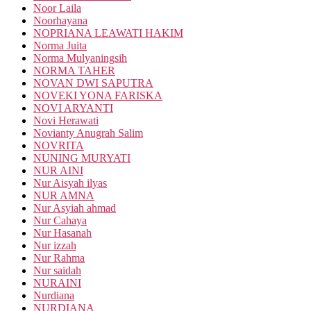
Noor Laila
Noorhayana
NOPRIANA LEAWATI HAKIM
Norma Juita
Norma Mulyaningsih
NORMA TAHER
NOVAN DWI SAPUTRA
NOVEKI YONA FARISKA
NOVI ARYANTI
Novi Herawati
Novianty Anugrah Salim
NOVRITA
NUNING MURYATI
NUR AINI
Nur Aisyah ilyas
NUR AMNA
Nur Asyiah ahmad
Nur Cahaya
Nur Hasanah
Nur izzah
Nur Rahma
Nur saidah
NURAINI
Nurdiana
NURDIANA