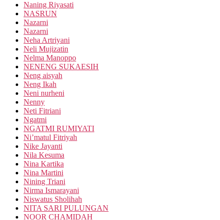
Naning Riyasati
NASRUN
Nazarni
Nazarni
Neha Artriyani
Neli Mujizatin
Nelma Manoppo
NENENG SUKAESIH
Neng aisyah
Neng Ikah
Neni nurheni
Nenny
Neti Fitriani
Ngatmi
NGATMI RUMIYATI
Ni’matul Fitriyah
Nike Jayanti
Nila Kesuma
Nina Kartika
Nina Martini
Nining Triani
Nirma Ismarayani
Niswatus Sholihah
NITA SARI PULUNGAN
NOOR CHAMIDAH