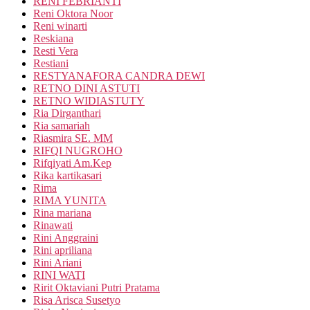
RENI FEBRIANTI
Reni Oktora Noor
Reni winarti
Reskiana
Resti Vera
Restiani
RESTYANAFORA CANDRA DEWI
RETNO DINI ASTUTI
RETNO WIDIASTUTY
Ria Dirganthari
Ria samariah
Riasmira SE. MM
RIFQI NUGROHO
Rifqiyati Am.Kep
Rika kartikasari
Rima
RIMA YUNITA
Rina mariana
Rinawati
Rini Anggraini
Rini apriliana
Rini Ariani
RINI WATI
Ririt Oktaviani Putri Pratama
Risa Arisca Susetyo