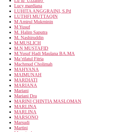
Lu’lu’ Uzzahro’
Lucy mardiana
LUHITA ANGGRAINI, S.Pd
LUTHFI MUTTAQIN
M Amirul Mukminin
M Yusuf
M. Halim Saputra
M. Nashiruddin
M.MUSLICH
M.N MUSTAFID
M.Yusuf Hadi Maulana BA.MA
Ma’rifatul Fitria
Machmud Cholimah
MAHYANA
MAIMUNAH
MARDIATI
MARIANA
Mariani
Mariani Dra
MARINI CHINTIA MASLOMAN
MARLINA
MARLINA
MARSONO
Marsudi
Martini