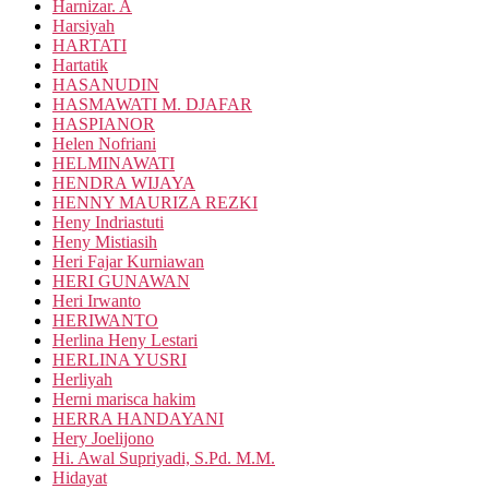
Harnizar. A
Harsiyah
HARTATI
Hartatik
HASANUDIN
HASMAWATI M. DJAFAR
HASPIANOR
Helen Nofriani
HELMINAWATI
HENDRA WIJAYA
HENNY MAURIZA REZKI
Heny Indriastuti
Heny Mistiasih
Heri Fajar Kurniawan
HERI GUNAWAN
Heri Irwanto
HERIWANTO
Herlina Heny Lestari
HERLINA YUSRI
Herliyah
Herni marisca hakim
HERRA HANDAYANI
Hery Joelijono
Hi. Awal Supriyadi, S.Pd. M.M.
Hidayat