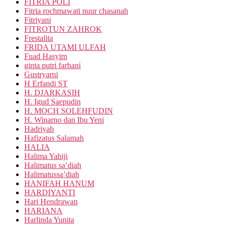
FITRIA POLI
Fitria rochmawati nuur chasanah
Fitriyani
FITROTUN ZAHROK
Frestalita
FRIDA UTAMI ULFAH
Fuad Hasyim
ginta putri farhani
Gustryarni
H Erfandi ST
H. DJARKASIH
H. Igud Saepudin
H. MOCH SOLEHFUDIN
H. Winarno dan Ibu Yeni
Hadriyah
Hafizatus Salamah
HALIA
Halima Yahiji
Halimatus sa’diah
Halimatussa’diah
HANIFAH HANUM
HARDIYANTI
Hari Hendrawan
HARIANA
Harlinda Yunita