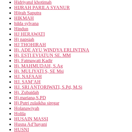
Hidriyatul khotimah
HIJRAH PARILA SYANUR
Hijrah Saputra
HIKMAH
hilda sylvana
Hindun
HJ HERAWATI
Hj napsiah
HJ THOHIRAH
Hj. ADE AYU WINDYA ERLINTINA
Hj. ESTI EVIATUN SE. MM
Hj. Fatmawati Kadir
Hj. MAHMUDAH, S.Ag
Hj. MULIYATI S, SE Msi
HJ. NAFAAH
HJ. SAM’AH
HJ. SRI ANTORIWATI, S.Pd, M.Si
Hj. Zubaidah
Hj.mariana,S.PD
Hj.Putri zulaikha siregar
Holanawiyah
Holila
HUSAIN MASSI
Husna Ad’hayani
HUSNI