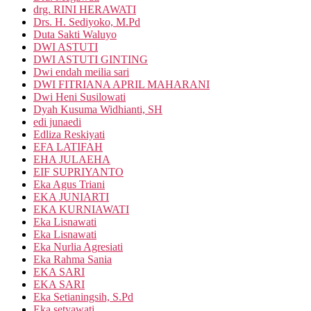
drg. RINI HERAWATI
Drs. H. Sediyoko, M.Pd
Duta Sakti Waluyo
DWI ASTUTI
DWI ASTUTI GINTING
Dwi endah meilia sari
DWI FITRIANA APRIL MAHARANI
Dwi Heni Susilowati
Dyah Kusuma Widhianti, SH
edi junaedi
Edliza Reskiyati
EFA LATIFAH
EHA JULAEHA
EIF SUPRIYANTO
Eka Agus Triani
EKA JUNIARTI
EKA KURNIAWATI
Eka Lisnawati
Eka Lisnawati
Eka Nurlia Agresiati
Eka Rahma Sania
EKA SARI
EKA SARI
Eka Setianingsih, S.Pd
Eka setyawati