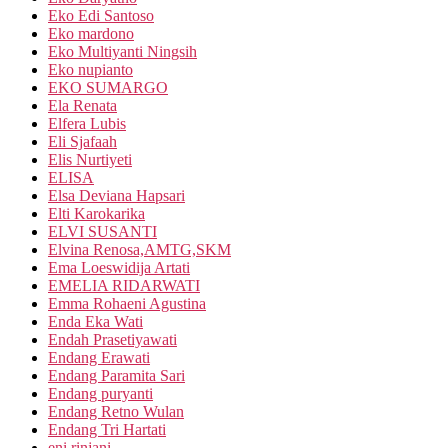
Eko Edi Santoso
Eko mardono
Eko Multiyanti Ningsih
Eko nupianto
EKO SUMARGO
Ela Renata
Elfera Lubis
Eli Sjafaah
Elis Nurtiyeti
ELISA
Elsa Deviana Hapsari
Elti Karokarika
ELVI SUSANTI
Elvina Renosa,AMTG,SKM
Ema Loeswidija Artati
EMELIA RIDARWATI
Emma Rohaeni Agustina
Enda Eka Wati
Endah Prasetiyawati
Endang Erawati
Endang Paramita Sari
Endang puryanti
Endang Retno Wulan
Endang Tri Hartati
eni rinjani