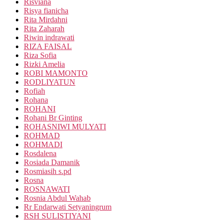
Risviana
Risya fianicha
Rita Mirdahni
Rita Zaharah
Riwin indrawati
RIZA FAISAL
Riza Sofia
Rizki Amelia
ROBI MAMONTO
RODLIYATUN
Rofiah
Rohana
ROHANI
Rohani Br Ginting
ROHASNIWI MULYATI
ROHMAD
ROHMADI
Rosdalena
Rosiada Damanik
Rosmiasih s.pd
Rosna
ROSNAWATI
Rosnia Abdul Wahab
Rr Endarwati Setyaningrum
RSH SULISTIYANI