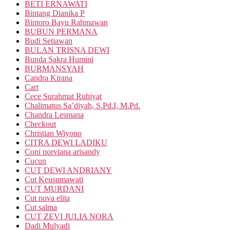
BETI ERNAWATI
Bintang Dianika P
Bintoro Bayu Rahmawan
BUBUN PERMANA
Budi Setiawan
BULAN TRISNA DEWI
Bunda Sakra Humini
BURMANSYAH
Candra Kirana
Cart
Cece Surahmat Ruhiyat
Chalimatus Sa’diyah, S.Pd.I, M.Pd.
Chandra Lesmana
Checkout
Christian Wiyono
CITRA DEWI LADIKU
Coni norviana arisandy
Cucun
CUT DEWI ANDRIANY
Cut Keusumawati
CUT MURDANI
Cut nova elita
Cut salma
CUT ZEVI JULIA NORA
Dadi Mulyadi