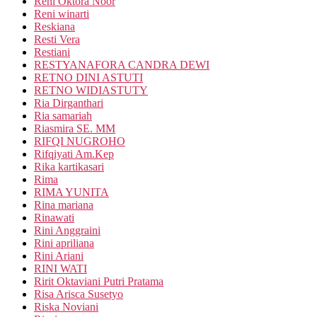
Reni Oktora Noor
Reni winarti
Reskiana
Resti Vera
Restiani
RESTYANAFORA CANDRA DEWI
RETNO DINI ASTUTI
RETNO WIDIASTUTY
Ria Dirganthari
Ria samariah
Riasmira SE. MM
RIFQI NUGROHO
Rifqiyati Am.Kep
Rika kartikasari
Rima
RIMA YUNITA
Rina mariana
Rinawati
Rini Anggraini
Rini apriliana
Rini Ariani
RINI WATI
Ririt Oktaviani Putri Pratama
Risa Arisca Susetyo
Riska Noviani