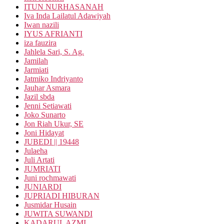
ITUN NURHASANAH
Iva Inda Lailatul Adawiyah
Iwan nazili
IYUS AFRIANTI
iza fauzira
Jahlela Sari, S. Ag.
Jamilah
Jarmiati
Jatmiko Indriyanto
Jauhar Asmara
Jazil sbda
Jenni Setiawati
Joko Sunarto
Jon Riah Ukur, SE
Joni Hidayat
JUBEDI || 19448
Julaeha
Juli Artati
JUMRIATI
Juni rochmawati
JUNIARDI
JUPRIADI HIBURAN
Jusmidar Husain
JUWITA SUWANDI
KADARUL AZMI