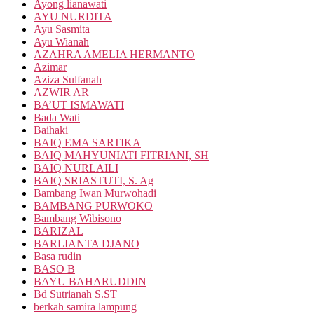
Ayong lianawati
AYU NURDITA
Ayu Sasmita
Ayu Wianah
AZAHRA AMELIA HERMANTO
Azimar
Aziza Sulfanah
AZWIR AR
BA’UT ISMAWATI
Bada Wati
Baihaki
BAIQ EMA SARTIKA
BAIQ MAHYUNIATI FITRIANI, SH
BAIQ NURLAILI
BAIQ SRIASTUTI, S. Ag
Bambang Iwan Murwohadi
BAMBANG PURWOKO
Bambang Wibisono
BARIZAL
BARLIANTA DJANO
Basa rudin
BASO B
BAYU BAHARUDDIN
Bd Sutrianah S.ST
berkah samira lampung