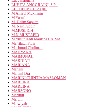
Lucy mardiana
LUHITA ANGGRAINI, S.Pd
LUTHFI MUTTAQIN
M Amirul Mukminin
M Yusuf
M. Halim Saputra
M. Nashiruddin
M.MUSLICH
M.N MUSTAFID
M.Yusuf Hadi Maulana BA.MA
Ma’rifatul Fitria
Machmud Cholimah
MAHYANA
MAIMUNAH
MARDIATI
MARIANA
Mariani
Mariani Dra
MARINI CHINTIA MASLOMAN
MARLINA
MARLINA
MARSONO
Marsudi
Martini
Marwiyah