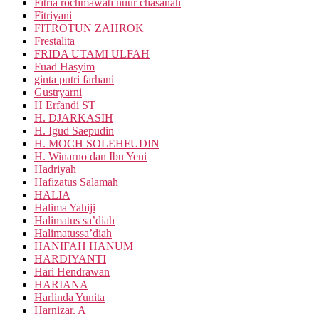
Fitria rochmawati nuur chasanah
Fitriyani
FITROTUN ZAHROK
Frestalita
FRIDA UTAMI ULFAH
Fuad Hasyim
ginta putri farhani
Gustryarni
H Erfandi ST
H. DJARKASIH
H. Igud Saepudin
H. MOCH SOLEHFUDIN
H. Winarno dan Ibu Yeni
Hadriyah
Hafizatus Salamah
HALIA
Halima Yahiji
Halimatus sa’diah
Halimatussa’diah
HANIFAH HANUM
HARDIYANTI
Hari Hendrawan
HARIANA
Harlinda Yunita
Harnizar. A