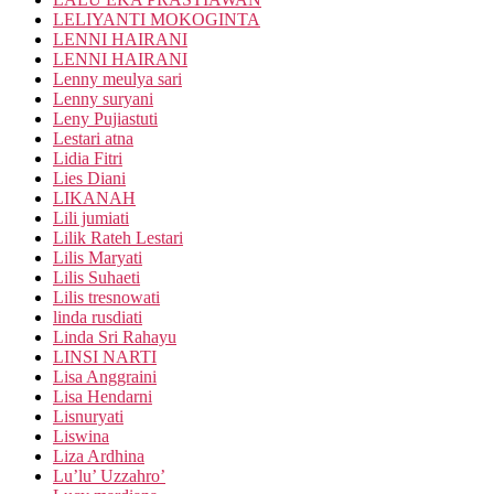
LELIYANTI MOKOGINTA
LENNI HAIRANI
LENNI HAIRANI
Lenny meulya sari
Lenny suryani
Leny Pujiastuti
Lestari atna
Lidia Fitri
Lies Diani
LIKANAH
Lili jumiati
Lilik Rateh Lestari
Lilis Maryati
Lilis Suhaeti
Lilis tresnowati
linda rusdiati
Linda Sri Rahayu
LINSI NARTI
Lisa Anggraini
Lisa Hendarni
Lisnuryati
Liswina
Liza Ardhina
Lu’lu’ Uzzahro’