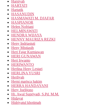
Harsiyah
HARTATI
Hartatik
HASANUDIN
HASMAWATI M. DJAFAR
HASPIANOR
Helen Nofriani
HELMINAWATI
HENDRA WIJAYA
HENNY MAURIZA REZKI
Heny Indriastuti
Heny Mistiasih
Heri Fajar Kurniawan
HERI GUNAWAN
Heri Irwanto
HERIWANTO
Herlina Heny Lestari
HERLINA YUSRI
Herliyah
Herni marisca hakim
HERRA HANDAYANI
Hery Joelijono
Hi. Awal Supriyadi, S.Pd. M.M.
Hidayat
Hidriyatul khotimah