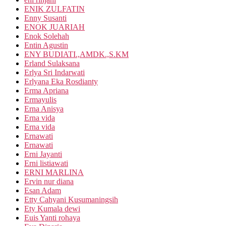
ENIK ZULFATIN
Enny Susanti
ENOK JUARIAH
Enok Solehah
Entin Agustin
ENY BUDIATI.,AMDK.,S.KM
Erland Sulaksana
Erlya Sri Indarwati
Erlyana Eka Rosdianty
Erma Apriana
Ermayulis
Erna Anisya
Erna vida
Erna vida
Ernawati
Ernawati
Erni Jayanti
Erni listiawati
ERNI MARLINA
Ervin nur diana
Esan Adam
Etty Cahyani Kusumaningsih
Ety Kumala dewi
Euis Yanti rohaya