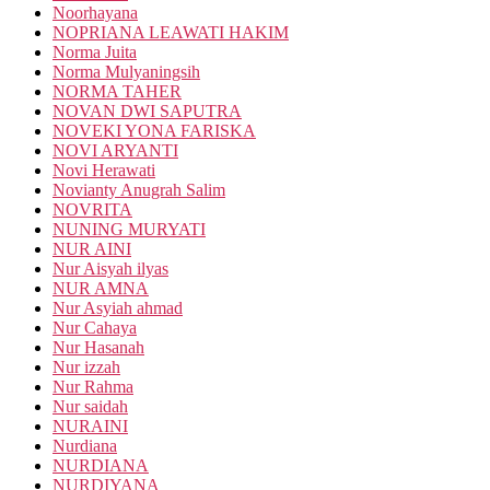
Noorhayana
NOPRIANA LEAWATI HAKIM
Norma Juita
Norma Mulyaningsih
NORMA TAHER
NOVAN DWI SAPUTRA
NOVEKI YONA FARISKA
NOVI ARYANTI
Novi Herawati
Novianty Anugrah Salim
NOVRITA
NUNING MURYATI
NUR AINI
Nur Aisyah ilyas
NUR AMNA
Nur Asyiah ahmad
Nur Cahaya
Nur Hasanah
Nur izzah
Nur Rahma
Nur saidah
NURAINI
Nurdiana
NURDIANA
NURDIYANA