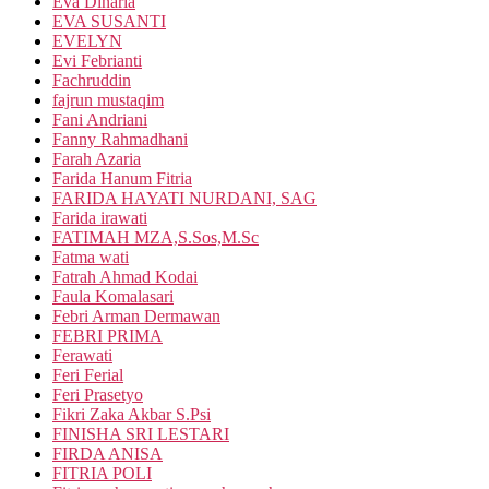
Eva Dinaria
EVA SUSANTI
EVELYN
Evi Febrianti
Fachruddin
fajrun mustaqim
Fani Andriani
Fanny Rahmadhani
Farah Azaria
Farida Hanum Fitria
FARIDA HAYATI NURDANI, SAG
Farida irawati
FATIMAH MZA,S.Sos,M.Sc
Fatma wati
Fatrah Ahmad Kodai
Faula Komalasari
Febri Arman Dermawan
FEBRI PRIMA
Ferawati
Feri Ferial
Feri Prasetyo
Fikri Zaka Akbar S.Psi
FINISHA SRI LESTARI
FIRDA ANISA
FITRIA POLI