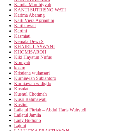
Kamila Mardhiyyah
KANTI SUTRISNO WATI
Karima Abarang
Karti Viera Apriantini
Kartikawati
Kartini
Kasmiati
Kemala Dewi S
KHAIRUL ASWANI
KHOMISAROH
Kiki Hayatun Nufus
Komyati
kosim
Kristiana wulansari
Kurniawan Subiantoro
Kurniawan widigdo
Kusniati
Kusnul Chotimah
Kusri Rahmawati
Kustini
Lailatul Fitriah – Abdul Haris Wahyudi
Lailatul Jamila
Laily Budiono
Lajuni
LALU EKA PRASTIAWAN