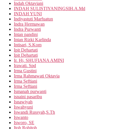
Indah Oktaviani
INDAH SULISTIYANINGSIH.A.Md
INDAH YUNI
Indiyastuti Marfuatun
Indra Hermawan
Indra Purwanti
Intan pandini
Intan Rizki Karlinda
Intisari, S.Kom
Ipit Dehartati
Ipit Dehartati
Ir. Hj. SHUFIANA AMINI
Irawati. Spd
Irma Gustini
Irma Rahmawati Oktavia
Irma Seftiani
Irma Seftiani
Ismanah purwanti
isnaini pasaribu
Isnawiyah
Iswahyuni
Iswandi Russyah,S.Th
Iswanto
Isworo, SE
Itoh Robitoh