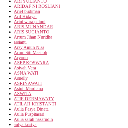
ARI YULIANTO
ARIDAF NI ROSLIANI
Arief budiman
Arif Hidayat
Arini wara palupi
ARIS MUNANDAR
ARIS SUGIANTO
Arrum Jihan Nuridha
arsianti
Arsy Ainun Nisa
Arum Siti Masitoh
Aryono
ASEP KOSWARA
Asiyah Vera
ASNA WATI
Asnelly
ASRINAWATI
Astuti Mardiana
ASWITA
ATIE DERMAWATY
ATILAH KRISTANTI
Aulia Fasya Dinata
Aulia Puspitasari
Aulia sarah nasarudin
aulya kristya