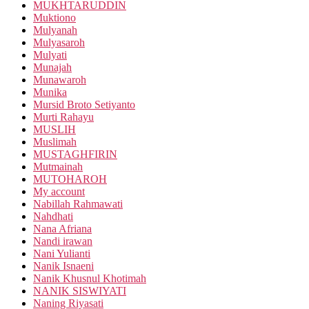
MUKHTARUDDIN
Muktiono
Mulyanah
Mulyasaroh
Mulyati
Munajah
Munawaroh
Munika
Mursid Broto Setiyanto
Murti Rahayu
MUSLIH
Muslimah
MUSTAGHFIRIN
Mutmainah
MUTOHAROH
My account
Nabillah Rahmawati
Nahdhati
Nana Afriana
Nandi irawan
Nani Yulianti
Nanik Isnaeni
Nanik Khusnul Khotimah
NANIK SISWIYATI
Naning Riyasati