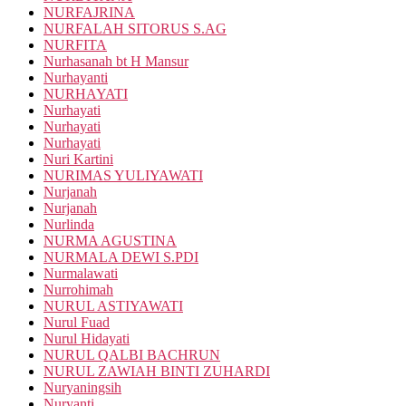
NURFAJRINA
NURFALAH SITORUS S.AG
NURFITA
Nurhasanah bt H Mansur
Nurhayanti
NURHAYATI
Nurhayati
Nurhayati
Nurhayati
Nuri Kartini
NURIMAS YULIYAWATI
Nurjanah
Nurjanah
Nurlinda
NURMA AGUSTINA
NURMALA DEWI S.PDI
Nurmalawati
Nurrohimah
NURUL ASTIYAWATI
Nurul Fuad
Nurul Hidayati
NURUL QALBI BACHRUN
NURUL ZAWIAH BINTI ZUHARDI
Nuryaningsih
Nuryanti