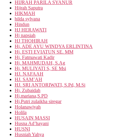
HIJRAH PARILA SYANUR
Hijrah Saputra
HIKMAH
hilda sylvana
Hindun
HJ HERAWATI
Hj napsiah
HJ THOHIRAH
Hj. ADE AYU WINDYA ERLINTINA
Hj. ESTI EVIATUN SE. MM
Hj. Fatmawati Kadir
Hj. MAHMUDAH, S.Ag
Hj. MULIYATI S, SE Msi
HJ. NAFAAH
HJ. SAM’AH
HJ. SRI ANTORIWATI, S.Pd, M.Si
Hj. Zubaidah
Hj.mariana,S.PD
Hj.Putri zulaikha siregar
Holanawiyah
Holila
HUSAIN MASSI
Husna Ad’hayani
HUSNI
Husniah Yahya