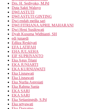
Drs. H. Sediyoko, M.Pd
Duta Sakti Waluyo
DWI ASTUTI
DWI ASTUTI GINTING
Dwi endah meilia sari
DWI FITRIANA APRIL MAHARANI
Dwi Heni Susilowati
Dyah Kusuma Widhianti, SH
edi junaedi
Edliza Reskiyati
EFA LATIFAH
EHA JULAEHA
EIF SUPRIYANTO
Eka Agus Triani
EKA JUNIARTI
EKA KURNIAWATI
Eka Lisnawati
Eka Lisnawati
Eka Nurlia Agresiati
Eka Rahma Sania
EKA SARI
EKA SARI
Eka Setianingsih, S.Pd
Eka setyawati
Eko Daryatno