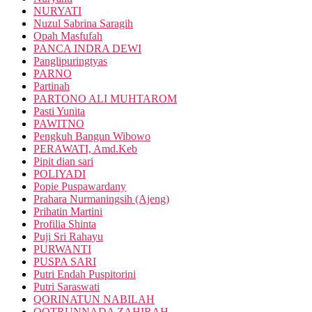
NURYATI
Nuzul Sabrina Saragih
Opah Masfufah
PANCA INDRA DEWI
Panglipuringtyas
PARNO
Partinah
PARTONO ALI MUHTAROM
Pasti Yunita
PAWITNO
Pengkuh Bangun Wibowo
PERAWATI, Amd.Keb
Pipit dian sari
POLIYADI
Popie Puspawardany
Prahara Nurmaningsih (Ajeng)
Prihatin Martini
Profilia Shinta
Puji Sri Rahayu
PURWANTI
PUSPA SARI
Putri Endah Puspitorini
Putri Saraswati
QORINATUN NABILAH
QOTRUNNADA ZAHIRAH