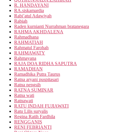
R. HANDAYANI
RA.siskamardia
Rabi’atul Adawiyah
Rabiah
Raden kurnianti Nurrahman bratanegara
RAHMA AKHDALENA
Rahmadhana
RAHMATIAH
Rahmatul Farohah
RAHMAWATY
Rahmayana
RAJA DOA RIDHA SAPUTRA
RAMADHAN
Ramadhika Putra Taurus
Ratna aryani puspitasari
Ratna nengsih
RATNA SUMINAR
Ratna wati
Ratnawati
RATU INDAH FUJIAWATI
Ratu Lilis suryalis
Regina Ratih Fardhila
RENGGANIS
RENI FEBRIANTI