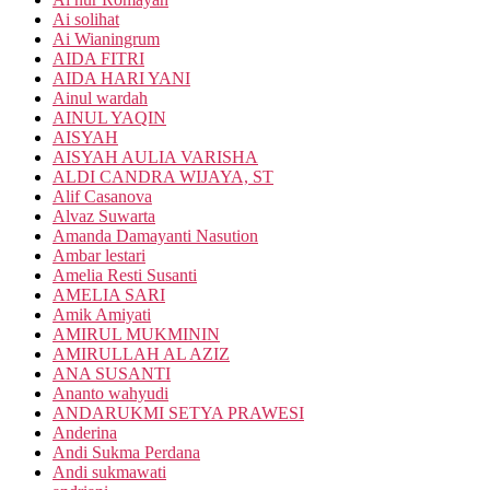
Ai solihat
Ai Wianingrum
AIDA FITRI
AIDA HARI YANI
Ainul wardah
AINUL YAQIN
AISYAH
AISYAH AULIA VARISHA
ALDI CANDRA WIJAYA, ST
Alif Casanova
Alvaz Suwarta
Amanda Damayanti Nasution
Ambar lestari
Amelia Resti Susanti
AMELIA SARI
Amik Amiyati
AMIRUL MUKMININ
AMIRULLAH AL AZIZ
ANA SUSANTI
Ananto wahyudi
ANDARUKMI SETYA PRAWESI
Anderina
Andi Sukma Perdana
Andi sukmawati