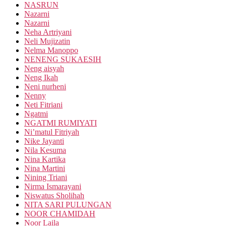
NASRUN
Nazarni
Nazarni
Neha Artriyani
Neli Mujizatin
Nelma Manoppo
NENENG SUKAESIH
Neng aisyah
Neng Ikah
Neni nurheni
Nenny
Neti Fitriani
Ngatmi
NGATMI RUMIYATI
Ni’matul Fitriyah
Nike Jayanti
Nila Kesuma
Nina Kartika
Nina Martini
Nining Triani
Nirma Ismarayani
Niswatus Sholihah
NITA SARI PULUNGAN
NOOR CHAMIDAH
Noor Laila