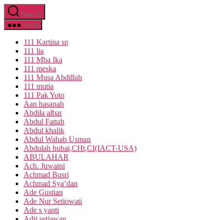
Skip
Search
to
the
Menu
content
111 Kartina sp
111 lia
111 Mba Ika
111 meska
111 Musa Abdillah
111 mutia
111 Pak Yoto
Aan hasanah
Abdila albar
Abdul Fattah
Abdul khalik
Abdul Wahab Usman
Abdulah hubai,CHt,CI(IACT-USA)
ABULAHAR
Ach. Juwaini
Achmad Busri
Achmad Sya’dan
Ade Gustian
Ade Nur Setiowati
Ade s yanti
Adji setiawan