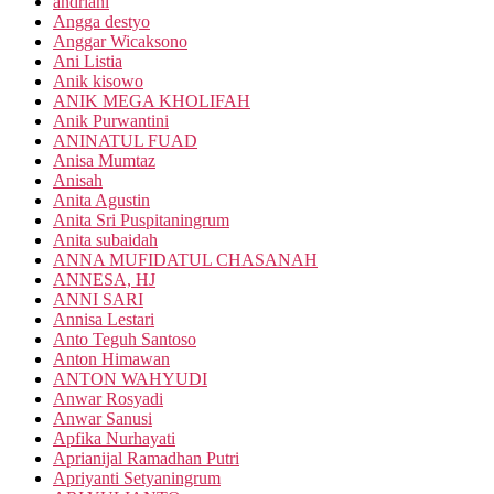
andriani
Angga destyo
Anggar Wicaksono
Ani Listia
Anik kisowo
ANIK MEGA KHOLIFAH
Anik Purwantini
ANINATUL FUAD
Anisa Mumtaz
Anisah
Anita Agustin
Anita Sri Puspitaningrum
Anita subaidah
ANNA MUFIDATUL CHASANAH
ANNESA, HJ
ANNI SARI
Annisa Lestari
Anto Teguh Santoso
Anton Himawan
ANTON WAHYUDI
Anwar Rosyadi
Anwar Sanusi
Apfika Nurhayati
Aprianijal Ramadhan Putri
Apriyanti Setyaningrum