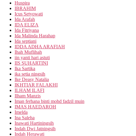
Huspira
IBRAHIM
Icus Setyowati
Ida Arafah
IDA ELIZA
Ida Fitriyana
Ida Malinda Harahap
Ida septiani
IDDA ADHA ARAFIAH
Ihah Muflihah
iin yanti hari astuti
IIS SUHARTINI
Ika Sartika
ika setia ningsih
Ike Deasy Natalia
IKHTIAR FALAKHI
ILHAM ILAFI
Ilham Manzis
Iman ferhana binti mohd fadzil muin
IMAS HAEDAROH
Imelda
Ina Saleha
Inawati Hartiningsih
Indah Dwi Jatningsih
Indah Herawati