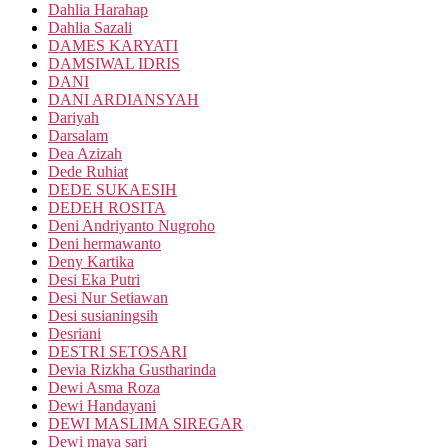
Dahlia Harahap
Dahlia Sazali
DAMES KARYATI
DAMSIWAL IDRIS
DANI
DANI ARDIANSYAH
Dariyah
Darsalam
Dea Azizah
Dede Ruhiat
DEDE SUKAESIH
DEDEH ROSITA
Deni Andriyanto Nugroho
Deni hermawanto
Deny Kartika
Desi Eka Putri
Desi Nur Setiawan
Desi susianingsih
Desriani
DESTRI SETOSARI
Devia Rizkha Gustharinda
Dewi Asma Roza
Dewi Handayani
DEWI MASLIMA SIREGAR
Dewi maya sari