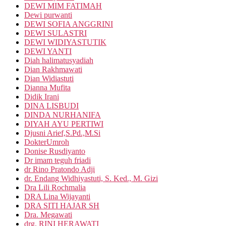
DEWI MIM FATIMAH
Dewi purwanti
DEWI SOFIA ANGGRINI
DEWI SULASTRI
DEWI WIDIYASTUTIK
DEWI YANTI
Diah halimatusyadiah
Dian Rakhmawati
Dian Widiastuti
Dianna Mufita
Didik Irani
DINA LISBUDI
DINDA NURHANIFA
DIYAH AYU PERTIWI
Djusni Arief,S.Pd.,M.Si
DokterUmroh
Donise Rusdiyanto
Dr imam teguh friadi
dr Rino Pratondo Adji
dr. Endang Widhiyastuti, S. Ked., M. Gizi
Dra Lili Rochmalia
DRA Lina Wijayanti
DRA SITI HAJAR SH
Dra. Megawati
drg. RINI HERAWATI