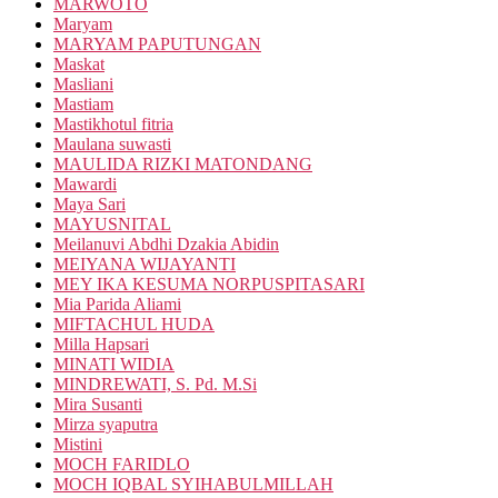
MARWOTO
Maryam
MARYAM PAPUTUNGAN
Maskat
Masliani
Mastiam
Mastikhotul fitria
Maulana suwasti
MAULIDA RIZKI MATONDANG
Mawardi
Maya Sari
MAYUSNITAL
Meilanuvi Abdhi Dzakia Abidin
MEIYANA WIJAYANTI
MEY IKA KESUMA NORPUSPITASARI
Mia Parida Aliami
MIFTACHUL HUDA
Milla Hapsari
MINATI WIDIA
MINDREWATI, S. Pd. M.Si
Mira Susanti
Mirza syaputra
Mistini
MOCH FARIDLO
MOCH IQBAL SYIHABULMILLAH