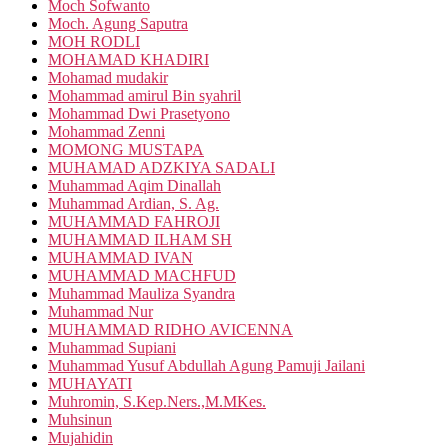
Moch Sofwanto
Moch. Agung Saputra
MOH RODLI
MOHAMAD KHADIRI
Mohamad mudakir
Mohammad amirul Bin syahril
Mohammad Dwi Prasetyono
Mohammad Zenni
MOMONG MUSTAPA
MUHAMAD ADZKIYA SADALI
Muhammad Aqim Dinallah
Muhammad Ardian, S. Ag.
MUHAMMAD FAHROJI
MUHAMMAD ILHAM SH
MUHAMMAD IVAN
MUHAMMAD MACHFUD
Muhammad Mauliza Syandra
Muhammad Nur
MUHAMMAD RIDHO AVICENNA
Muhammad Supiani
Muhammad Yusuf Abdullah Agung Pamuji Jailani
MUHAYATI
Muhromin, S.Kep.Ners.,M.MKes.
Muhsinun
Mujahidin