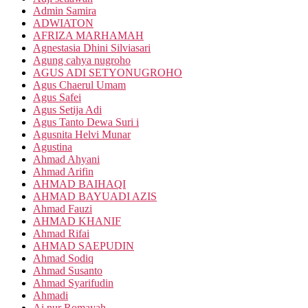
Admin Samira
ADWIATON
AFRIZA MARHAMAH
Agnestasia Dhini Silviasari
Agung cahya nugroho
AGUS ADI SETYONUGROHO
Agus Chaerul Umam
Agus Safei
Agus Setija Adi
Agus Tanto Dewa Suri i
Agusnita Helvi Munar
Agustina
Ahmad Ahyani
Ahmad Arifin
AHMAD BAIHAQI
AHMAD BAYUADI AZIS
Ahmad Fauzi
AHMAD KHANIF
Ahmad Rifai
AHMAD SAEPUDIN
Ahmad Sodiq
Ahmad Susanto
Ahmad Syarifudin
Ahmadi
Ai nur Romayah